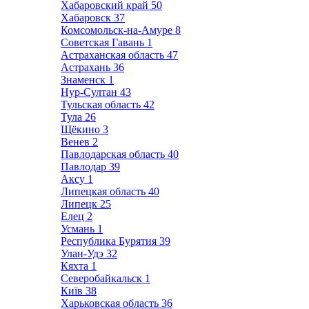
Хабаровский край
50
Хабаровск
37
Комсомольск-на-Амуре
8
Советская Гавань
1
Астраханская область
47
Астрахань
36
Знаменск
1
Нур-Султан
43
Тульская область
42
Тула
26
Щёкино
3
Венев
2
Павлодарская область
40
Павлодар
39
Аксу
1
Липецкая область
40
Липецк
25
Елец
2
Усмань
1
Республика Бурятия
39
Улан-Удэ
32
Кяхта
1
Северобайкальск
1
Київ
38
Харьковская область
36