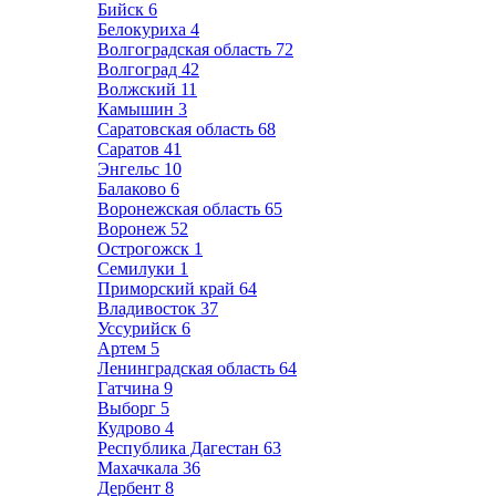
Бийск
6
Белокуриха
4
Волгоградская область
72
Волгоград
42
Волжский
11
Камышин
3
Саратовская область
68
Саратов
41
Энгельс
10
Балаково
6
Воронежская область
65
Воронеж
52
Острогожск
1
Семилуки
1
Приморский край
64
Владивосток
37
Уссурийск
6
Артем
5
Ленинградская область
64
Гатчина
9
Выборг
5
Кудрово
4
Республика Дагестан
63
Махачкала
36
Дербент
8