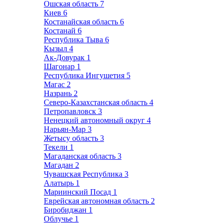
Ошская область
7
Киев
6
Костанайская область
6
Костанай
6
Республика Тыва
6
Кызыл
4
Ак-Довурак
1
Шагонар
1
Республика Ингушетия
5
Магас
2
Назрань
2
Северо-Казахстанская область
4
Петропавловск
3
Ненецкий автономный округ
4
Нарьян-Мар
3
Жетысу область
3
Текели
1
Магаданская область
3
Магадан
2
Чувашская Республика
3
Алатырь
1
Мариинский Посад
1
Еврейская автономная область
2
Биробиджан
1
Облучье
1