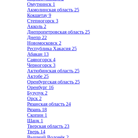
Омутнинск
1
Акмолинская область
25
Кокшетау
9
Степногорск
3
Акколь
2
Днепропетровская область
25
Днепр
22
Новомосковск
2
Республика Хакасия
25
Абакан
13
Саяногорск
4
Черногорск
3
Актюбинская область
25
Актобе
25
Оренбургская область
25
Оренбург
16
Бузулук
2
Орск
2
Рязанская область
24
Рязань
18
Скопин
1
Шацк
1
Тверская область
23
Тверь
14
Вышний Волочёк
2