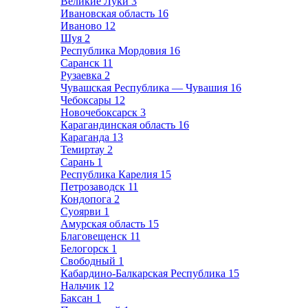
Великие Луки
3
Ивановская область
16
Иваново
12
Шуя
2
Республика Мордовия
16
Саранск
11
Рузаевка
2
Чувашская Республика — Чувашия
16
Чебоксары
12
Новочебоксарск
3
Карагандинская область
16
Караганда
13
Темиртау
2
Сарань
1
Республика Карелия
15
Петрозаводск
11
Кондопога
2
Суоярви
1
Амурская область
15
Благовещенск
11
Белогорск
1
Свободный
1
Кабардино-Балкарская Республика
15
Нальчик
12
Баксан
1