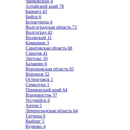
Чайковский
4
Алтайский край
78
Барнаул
43
Бийск
6
Белокуриха
4
Волгоградская область
72
Волгоград
42
Волжский
11
Камышин
3
Саратовская область
68
Саратов
41
Энгельс
10
Балаково
6
Воронежская область
65
Воронеж
52
Острогожск
1
Семилуки
1
Приморский край
64
Владивосток
37
Уссурийск
6
Артем
5
Ленинградская область
64
Гатчина
9
Выборг
5
Кудрово
4