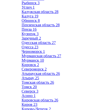
Рыбинск
3
Углич
1
Калужская область
28
Калуга
19
Обнинск
8
Пензенская область
28
Пенза
16
Кузнецк
3
Заречный
2
Одесская область
27
Одесса
23
Черноморск
1
Мурманская область
27
Мурманск
10
Кировск
2
Североморск
2
Атырауская область
26
Атырау
25
Томская область
26
Томск
20
Северск
3
Асино
1
Кировская область
26
Киров
23
Кирово-Чепецк
2