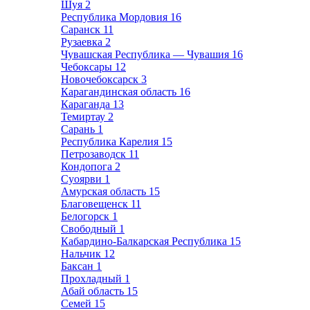
Шуя
2
Республика Мордовия
16
Саранск
11
Рузаевка
2
Чувашская Республика — Чувашия
16
Чебоксары
12
Новочебоксарск
3
Карагандинская область
16
Караганда
13
Темиртау
2
Сарань
1
Республика Карелия
15
Петрозаводск
11
Кондопога
2
Суоярви
1
Амурская область
15
Благовещенск
11
Белогорск
1
Свободный
1
Кабардино-Балкарская Республика
15
Нальчик
12
Баксан
1
Прохладный
1
Абай область
15
Семей
15