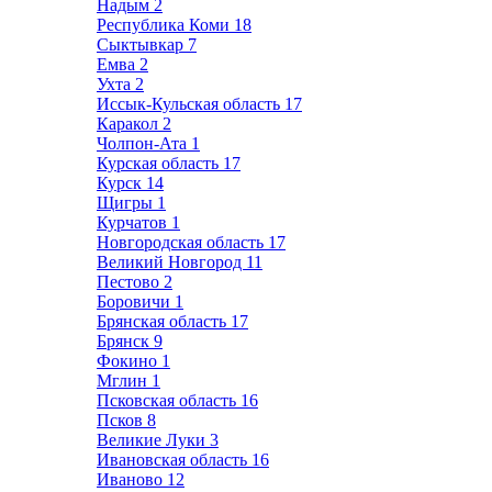
Надым
2
Республика Коми
18
Сыктывкар
7
Емва
2
Ухта
2
Иссык-Кульская область
17
Каракол
2
Чолпон-Ата
1
Курская область
17
Курск
14
Щигры
1
Курчатов
1
Новгородская область
17
Великий Новгород
11
Пестово
2
Боровичи
1
Брянская область
17
Брянск
9
Фокино
1
Мглин
1
Псковская область
16
Псков
8
Великие Луки
3
Ивановская область
16
Иваново
12