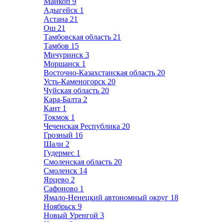
Майкоп
9
Адыгейск
1
Астана
21
Ош
21
Тамбовская область
21
Тамбов
15
Мичуринск
3
Моршанск
1
Восточно-Казахстанская область
20
Усть-Каменогорск
20
Чуйская область
20
Кара-Балта
2
Кант
1
Токмок
1
Чеченская Республика
20
Грозный
16
Шали
2
Гудермес
1
Смоленская область
20
Смоленск
14
Ярцево
2
Сафоново
1
Ямало-Ненецкий автономный округ
18
Ноябрьск
9
Новый Уренгой
3