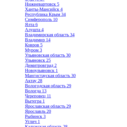
Нижневартовск
5
Ханты-Мансийск
4
Республика Крым
34
Симферополь
10
Ялта
6
Алушта
4
Владимирская область
34
Владимир
14
Ковров
5
Муром
3
Ульяновская область
30
Ульяновск
25
Димитровград
2
Новоульяновск
1
Мангистауская область
30
Актау
28
Вологодская область
29
Вологда
13
Череповец
11
Вытегра
1
Ярославская область
29
Ярославль
20
Рыбинск
3
Углич
1
Калужская область
28