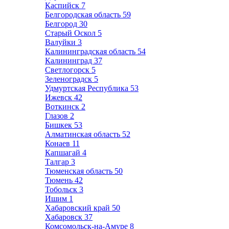
Каспийск
7
Белгородская область
59
Белгород
30
Старый Оскол
5
Валуйки
3
Калининградская область
54
Калининград
37
Светлогорск
5
Зеленоградск
5
Удмуртская Республика
53
Ижевск
42
Воткинск
2
Глазов
2
Бишкек
53
Алматинская область
52
Конаев
11
Капшагай
4
Талгар
3
Тюменская область
50
Тюмень
42
Тобольск
3
Ишим
1
Хабаровский край
50
Хабаровск
37
Комсомольск-на-Амуре
8