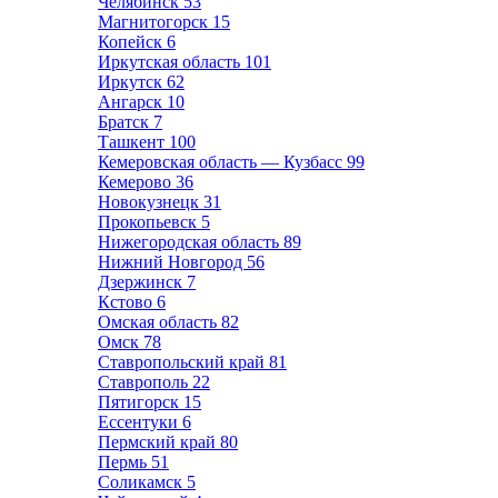
Челябинск
53
Магнитогорск
15
Копейск
6
Иркутская область
101
Иркутск
62
Ангарск
10
Братск
7
Ташкент
100
Кемеровская область — Кузбасс
99
Кемерово
36
Новокузнецк
31
Прокопьевск
5
Нижегородская область
89
Нижний Новгород
56
Дзержинск
7
Кстово
6
Омская область
82
Омск
78
Ставропольский край
81
Ставрополь
22
Пятигорск
15
Ессентуки
6
Пермский край
80
Пермь
51
Соликамск
5