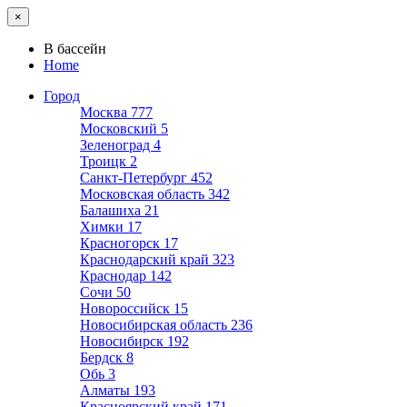
×
В бассейн
Home
Город
Москва
777
Московский
5
Зеленоград
4
Троицк
2
Санкт-Петербург
452
Московская область
342
Балашиха
21
Химки
17
Красногорск
17
Краснодарский край
323
Краснодар
142
Сочи
50
Новороссийск
15
Новосибирская область
236
Новосибирск
192
Бердск
8
Обь
3
Алматы
193
Красноярский край
171