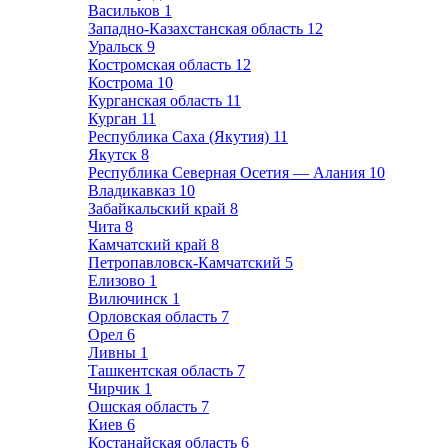
Васильков
1
Западно-Казахстанская область
12
Уральск
9
Костромская область
12
Кострома
10
Курганская область
11
Курган
11
Республика Саха (Якутия)
11
Якутск
8
Республика Северная Осетия — Алания
10
Владикавказ
10
Забайкальский край
8
Чита
8
Камчатский край
8
Петропавловск-Камчатский
5
Елизово
1
Вилючинск
1
Орловская область
7
Орел
6
Ливны
1
Ташкентская область
7
Чирчик
1
Ошская область
7
Киев
6
Костанайская область
6