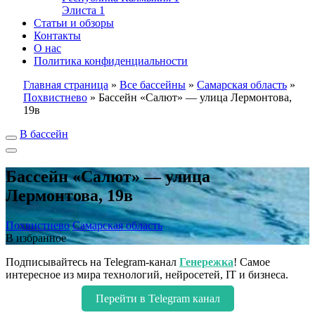
Элиста
1
Статьи и обзоры
Контакты
О нас
Политика конфиденциальности
Главная страница
»
Все бассейны
»
Самарская область
»
Похвистнево
»
Бассейн «Салют» — улица Лермонтова,
19в
В бассейн
Бассейн «Салют» — улица
Лермонтова, 19в
Похвистнево
Самарская область
В избранное
Подписывайтесь на Telegram-канал
Генережка
! Самое
интересное из мира технологий, нейросетей, IT и бизнеса.
Перейти в Telegram канал