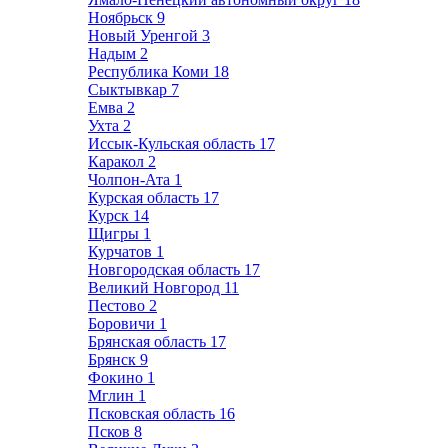
Ноябрьск
9
Новый Уренгой
3
Надым
2
Республика Коми
18
Сыктывкар
7
Емва
2
Ухта
2
Иссык-Кульская область
17
Каракол
2
Чолпон-Ата
1
Курская область
17
Курск
14
Щигры
1
Курчатов
1
Новгородская область
17
Великий Новгород
11
Пестово
2
Боровичи
1
Брянская область
17
Брянск
9
Фокино
1
Мглин
1
Псковская область
16
Псков
8