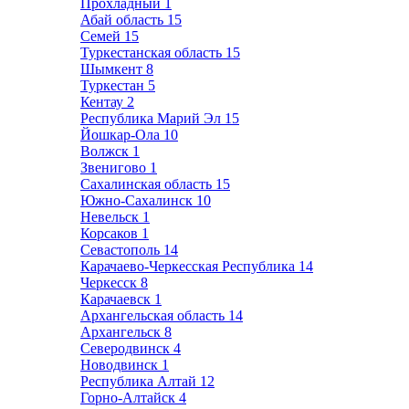
Прохладный
1
Абай область
15
Семей
15
Туркестанская область
15
Шымкент
8
Туркестан
5
Кентау
2
Республика Марий Эл
15
Йошкар-Ола
10
Волжск
1
Звенигово
1
Сахалинская область
15
Южно-Сахалинск
10
Невельск
1
Корсаков
1
Севастополь
14
Карачаево-Черкесская Республика
14
Черкесск
8
Карачаевск
1
Архангельская область
14
Архангельск
8
Северодвинск
4
Новодвинск
1
Республика Алтай
12
Горно-Алтайск
4