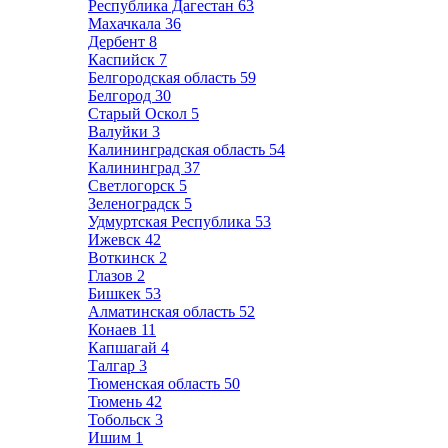
Республика Дагестан
63
Махачкала
36
Дербент
8
Каспийск
7
Белгородская область
59
Белгород
30
Старый Оскол
5
Валуйки
3
Калининградская область
54
Калининград
37
Светлогорск
5
Зеленоградск
5
Удмуртская Республика
53
Ижевск
42
Воткинск
2
Глазов
2
Бишкек
53
Алматинская область
52
Конаев
11
Капшагай
4
Талгар
3
Тюменская область
50
Тюмень
42
Тобольск
3
Ишим
1