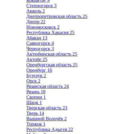
Кокшетау
9
Степногорск
3
Акколь
2
Днепропетровская область
25
Днепр
22
Новомосковск
2
Республика Хакасия
25
Абакан
13
Саяногорск
4
Черногорск
3
Актюбинская область
25
Актобе
25
Оренбургская область
25
Оренбург
16
Бузулук
2
Орск
2
Рязанская область
24
Рязань
18
Скопин
1
Шацк
1
Тверская область
23
Тверь
14
Вышний Волочёк
2
Торжок
1
Республика Адыгея
22