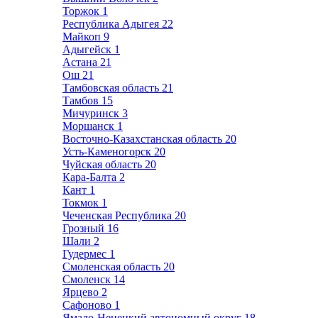
Торжок
1
Республика Адыгея
22
Майкоп
9
Адыгейск
1
Астана
21
Ош
21
Тамбовская область
21
Тамбов
15
Мичуринск
3
Моршанск
1
Восточно-Казахстанская область
20
Усть-Каменогорск
20
Чуйская область
20
Кара-Балта
2
Кант
1
Токмок
1
Чеченская Республика
20
Грозный
16
Шали
2
Гудермес
1
Смоленская область
20
Смоленск
14
Ярцево
2
Сафоново
1
Ямало-Ненецкий автономный округ
18