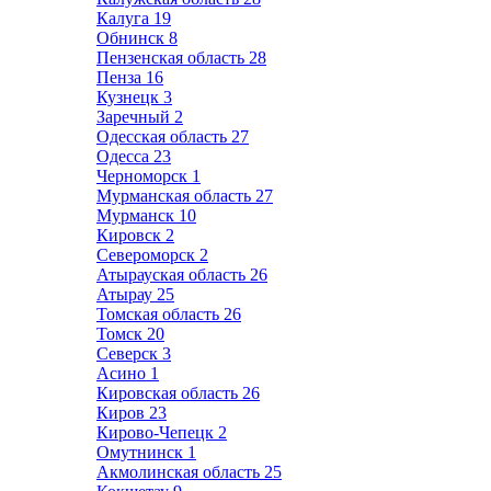
Калуга
19
Обнинск
8
Пензенская область
28
Пенза
16
Кузнецк
3
Заречный
2
Одесская область
27
Одесса
23
Черноморск
1
Мурманская область
27
Мурманск
10
Кировск
2
Североморск
2
Атырауская область
26
Атырау
25
Томская область
26
Томск
20
Северск
3
Асино
1
Кировская область
26
Киров
23
Кирово-Чепецк
2
Омутнинск
1
Акмолинская область
25