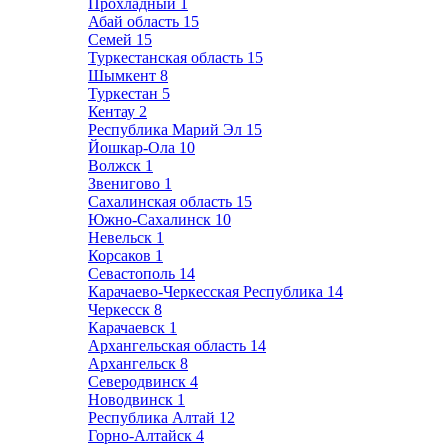
Прохладный
1
Абай область
15
Семей
15
Туркестанская область
15
Шымкент
8
Туркестан
5
Кентау
2
Республика Марий Эл
15
Йошкар-Ола
10
Волжск
1
Звенигово
1
Сахалинская область
15
Южно-Сахалинск
10
Невельск
1
Корсаков
1
Севастополь
14
Карачаево-Черкесская Республика
14
Черкесск
8
Карачаевск
1
Архангельская область
14
Архангельск
8
Северодвинск
4
Новодвинск
1
Республика Алтай
12
Горно-Алтайск
4