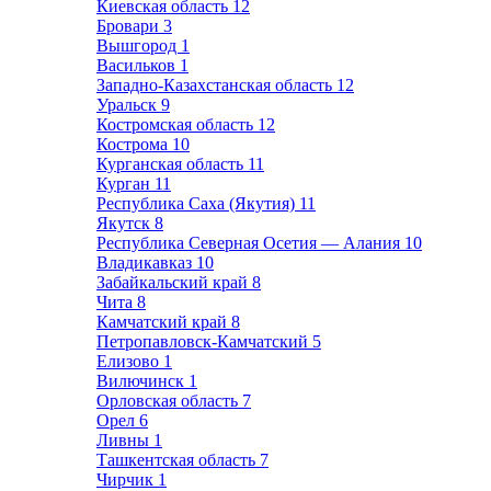
Киевская область
12
Бровари
3
Вышгород
1
Васильков
1
Западно-Казахстанская область
12
Уральск
9
Костромская область
12
Кострома
10
Курганская область
11
Курган
11
Республика Саха (Якутия)
11
Якутск
8
Республика Северная Осетия — Алания
10
Владикавказ
10
Забайкальский край
8
Чита
8
Камчатский край
8
Петропавловск-Камчатский
5
Елизово
1
Вилючинск
1
Орловская область
7
Орел
6
Ливны
1
Ташкентская область
7
Чирчик
1