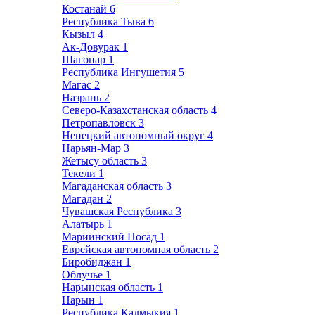
Костанай
6
Республика Тыва
6
Кызыл
4
Ак-Довурак
1
Шагонар
1
Республика Ингушетия
5
Магас
2
Назрань
2
Северо-Казахстанская область
4
Петропавловск
3
Ненецкий автономный округ
4
Нарьян-Мар
3
Жетысу область
3
Текели
1
Магаданская область
3
Магадан
2
Чувашская Республика
3
Алатырь
1
Мариинский Посад
1
Еврейская автономная область
2
Биробиджан
1
Облучье
1
Нарынская область
1
Нарын
1
Республика Калмыкия
1