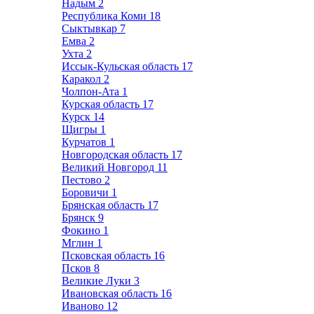
Надым
2
Республика Коми
18
Сыктывкар
7
Емва
2
Ухта
2
Иссык-Кульская область
17
Каракол
2
Чолпон-Ата
1
Курская область
17
Курск
14
Щигры
1
Курчатов
1
Новгородская область
17
Великий Новгород
11
Пестово
2
Боровичи
1
Брянская область
17
Брянск
9
Фокино
1
Мглин
1
Псковская область
16
Псков
8
Великие Луки
3
Ивановская область
16
Иваново
12