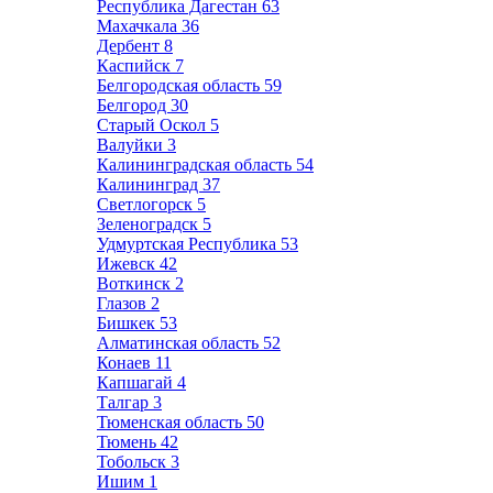
Республика Дагестан
63
Махачкала
36
Дербент
8
Каспийск
7
Белгородская область
59
Белгород
30
Старый Оскол
5
Валуйки
3
Калининградская область
54
Калининград
37
Светлогорск
5
Зеленоградск
5
Удмуртская Республика
53
Ижевск
42
Воткинск
2
Глазов
2
Бишкек
53
Алматинская область
52
Конаев
11
Капшагай
4
Талгар
3
Тюменская область
50
Тюмень
42
Тобольск
3
Ишим
1