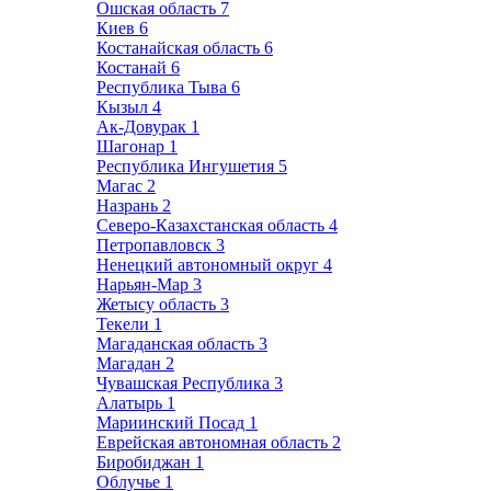
Ошская область
7
Киев
6
Костанайская область
6
Костанай
6
Республика Тыва
6
Кызыл
4
Ак-Довурак
1
Шагонар
1
Республика Ингушетия
5
Магас
2
Назрань
2
Северо-Казахстанская область
4
Петропавловск
3
Ненецкий автономный округ
4
Нарьян-Мар
3
Жетысу область
3
Текели
1
Магаданская область
3
Магадан
2
Чувашская Республика
3
Алатырь
1
Мариинский Посад
1
Еврейская автономная область
2
Биробиджан
1
Облучье
1