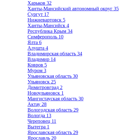
Харьков
32
Ханты-Мансийский автономный округ
35
Сургут
17
Нижневартовск
5
Ханты-Мансийск
4
Республика Крым
34
Симферополь
10
Ялта
6
Алушта
4
Владимирская область
34
Владимир
14
Ковров
5
Муром
3
Ульяновская область
30
Ульяновск
25
Димитровград
2
Новоульяновск
1
Мангистауская область
30
Актау
28
Вологодская область
29
Вологда
13
Череповец
11
Вытегра
1
Ярославская область
29
Ярославль
20