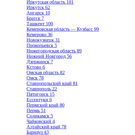
Иркутская область
101
Иркутск
62
Ангарск
10
Братск
7
Ташкент
100
Кемеровская область — Кузбасс
99
Кемерово
36
Новокузнецк
31
Прокопьевск
5
Нижегородская область
89
Нижний Новгород
56
Дзержинск
7
Кстово
6
Омская область
82
Омск
78
Ставропольский край
81
Ставрополь
22
Пятигорск
15
Ессентуки
6
Пермский край
80
Пермь
51
Соликамск
5
Чайковский
4
Алтайский край
78
Барнаул
43