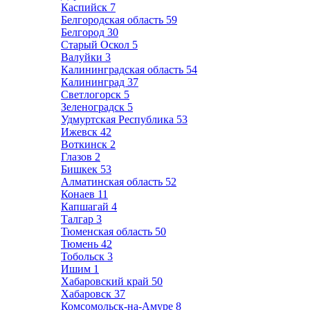
Каспийск
7
Белгородская область
59
Белгород
30
Старый Оскол
5
Валуйки
3
Калининградская область
54
Калининград
37
Светлогорск
5
Зеленоградск
5
Удмуртская Республика
53
Ижевск
42
Воткинск
2
Глазов
2
Бишкек
53
Алматинская область
52
Конаев
11
Капшагай
4
Талгар
3
Тюменская область
50
Тюмень
42
Тобольск
3
Ишим
1
Хабаровский край
50
Хабаровск
37
Комсомольск-на-Амуре
8