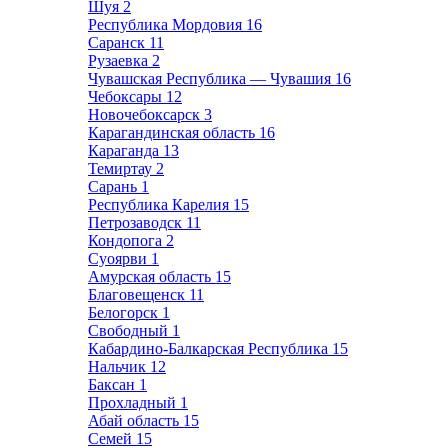
Шуя
2
Республика Мордовия
16
Саранск
11
Рузаевка
2
Чувашская Республика — Чувашия
16
Чебоксары
12
Новочебоксарск
3
Карагандинская область
16
Караганда
13
Темиртау
2
Сарань
1
Республика Карелия
15
Петрозаводск
11
Кондопога
2
Суоярви
1
Амурская область
15
Благовещенск
11
Белогорск
1
Свободный
1
Кабардино-Балкарская Республика
15
Нальчик
12
Баксан
1
Прохладный
1
Абай область
15
Семей
15