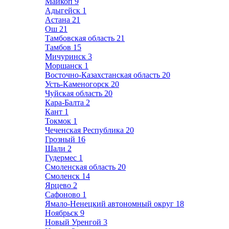
Майкоп
9
Адыгейск
1
Астана
21
Ош
21
Тамбовская область
21
Тамбов
15
Мичуринск
3
Моршанск
1
Восточно-Казахстанская область
20
Усть-Каменогорск
20
Чуйская область
20
Кара-Балта
2
Кант
1
Токмок
1
Чеченская Республика
20
Грозный
16
Шали
2
Гудермес
1
Смоленская область
20
Смоленск
14
Ярцево
2
Сафоново
1
Ямало-Ненецкий автономный округ
18
Ноябрьск
9
Новый Уренгой
3