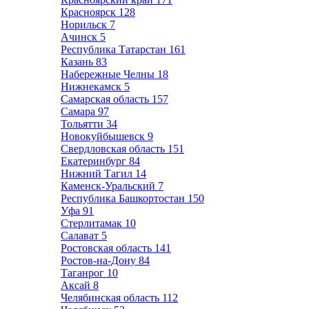
Красноярск
128
Норильск
7
Ачинск
5
Республика Татарстан
161
Казань
83
Набережные Челны
18
Нижнекамск
5
Самарская область
157
Самара
97
Тольятти
34
Новокуйбышевск
9
Свердловская область
151
Екатеринбург
84
Нижний Тагил
14
Каменск-Уральский
7
Республика Башкортостан
150
Уфа
91
Стерлитамак
10
Салават
5
Ростовская область
141
Ростов-на-Дону
84
Таганрог
10
Аксай
8
Челябинская область
112