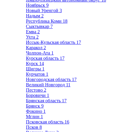
Ноябрьск
9
Новый Уренгой
3
Надым
2
Республика Коми
18
Сыктывкар
7
Емва
2
Ухта
2
Иссык-Кульская область
17
Каракол
2
Чолпон-Ата
1
Курская область
17
Курск
14
Щигры
1
Курчатов
1
Новгородская область
17
Великий Новгород
11
Пестово
2
Боровичи
1
Брянская область
17
Брянск
9
Фокино
1
Мглин
1
Псковская область
16
Псков
8