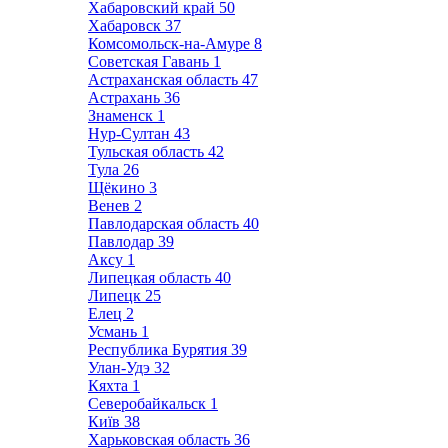
Хабаровский край
50
Хабаровск
37
Комсомольск-на-Амуре
8
Советская Гавань
1
Астраханская область
47
Астрахань
36
Знаменск
1
Нур-Султан
43
Тульская область
42
Тула
26
Щёкино
3
Венев
2
Павлодарская область
40
Павлодар
39
Аксу
1
Липецкая область
40
Липецк
25
Елец
2
Усмань
1
Республика Бурятия
39
Улан-Удэ
32
Кяхта
1
Северобайкальск
1
Київ
38
Харьковская область
36