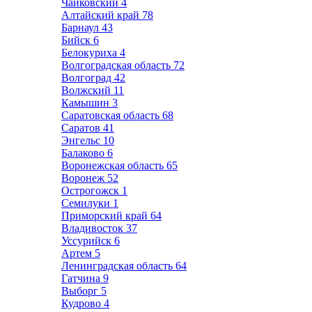
Чайковский
4
Алтайский край
78
Барнаул
43
Бийск
6
Белокуриха
4
Волгоградская область
72
Волгоград
42
Волжский
11
Камышин
3
Саратовская область
68
Саратов
41
Энгельс
10
Балаково
6
Воронежская область
65
Воронеж
52
Острогожск
1
Семилуки
1
Приморский край
64
Владивосток
37
Уссурийск
6
Артем
5
Ленинградская область
64
Гатчина
9
Выборг
5
Кудрово
4