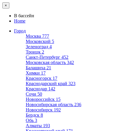
×
В бассейн
Home
Город
Москва
777
Московский
5
Зеленоград
4
Троицк
2
Санкт-Петербург
452
Московская область
342
Балашиха
21
Химки
17
Красногорск
17
Краснодарский край
323
Краснодар
142
Сочи
50
Новороссийск
15
Новосибирская область
236
Новосибирск
192
Бердск
8
Обь
3
Алматы
193
Красноярский край
171