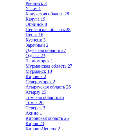
Рыбинск
3
Углич
1
Калужская область
28
Калуга
19
Обнинск
8
Пензенская область
28
Пенза
16
Кузнецк
3
Заречный
2
Одесская область
27
Одесса
23
Черноморск
1
Мурманская область
27
Мурманск
10
Кировск
2
Североморск
2
Атырауская область
26
Атырау
25
Томская область
26
Томск
20
Северск
3
Асино
1
Кировская область
26
Киров
23
Кирово-Чепецк
2