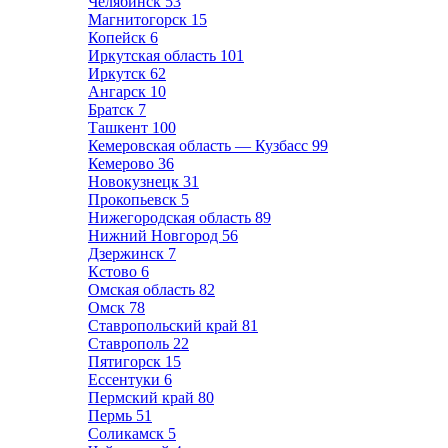
Челябинск
53
Магнитогорск
15
Копейск
6
Иркутская область
101
Иркутск
62
Ангарск
10
Братск
7
Ташкент
100
Кемеровская область — Кузбасс
99
Кемерово
36
Новокузнецк
31
Прокопьевск
5
Нижегородская область
89
Нижний Новгород
56
Дзержинск
7
Кстово
6
Омская область
82
Омск
78
Ставропольский край
81
Ставрополь
22
Пятигорск
15
Ессентуки
6
Пермский край
80
Пермь
51
Соликамск
5