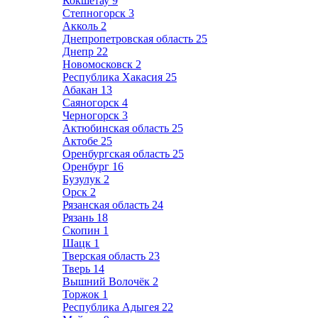
Кокшетау
9
Степногорск
3
Акколь
2
Днепропетровская область
25
Днепр
22
Новомосковск
2
Республика Хакасия
25
Абакан
13
Саяногорск
4
Черногорск
3
Актюбинская область
25
Актобе
25
Оренбургская область
25
Оренбург
16
Бузулук
2
Орск
2
Рязанская область
24
Рязань
18
Скопин
1
Шацк
1
Тверская область
23
Тверь
14
Вышний Волочёк
2
Торжок
1
Республика Адыгея
22