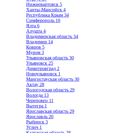
Нижневартовск
5
Ханты-Мансийск
4
Республика Крым
34
Симферополь
10
Ялта
6
Алушта
4
Владимирская область
34
Владимир
14
Ковров
5
Муром
3
Ульяновская область
30
Ульяновск
25
Димитровград
2
Новоульяновск
1
Мангистауская область
30
Актау
28
Вологодская область
29
Вологда
13
Череповец
11
Вытегра
1
Ярославская область
29
Ярославль
20
Рыбинск
3
Углич
1
Калужская область
28