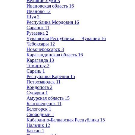
Великие Луки
3
Ивановская область
16
Иваново
12
Шуя
2
Республика Мордовия
16
Саранск
11
Рузаевка
2
Чувашская Республика — Чувашия
16
Чебоксары
12
Новочебоксарск
3
Карагандинская область
16
Караганда
13
Темиртау
2
Сарань
1
Республика Карелия
15
Петрозаводск
11
Кондопога
2
Суоярви
1
Амурская область
15
Благовещенск
11
Белогорск
1
Свободный
1
Кабардино-Балкарская Республика
15
Нальчик
12
Баксан
1