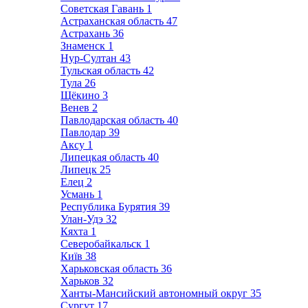
Советская Гавань
1
Астраханская область
47
Астрахань
36
Знаменск
1
Нур-Султан
43
Тульская область
42
Тула
26
Щёкино
3
Венев
2
Павлодарская область
40
Павлодар
39
Аксу
1
Липецкая область
40
Липецк
25
Елец
2
Усмань
1
Республика Бурятия
39
Улан-Удэ
32
Кяхта
1
Северобайкальск
1
Київ
38
Харьковская область
36
Харьков
32
Ханты-Мансийский автономный округ
35
Сургут
17