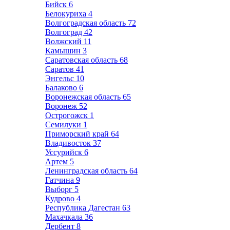
Бийск
6
Белокуриха
4
Волгоградская область
72
Волгоград
42
Волжский
11
Камышин
3
Саратовская область
68
Саратов
41
Энгельс
10
Балаково
6
Воронежская область
65
Воронеж
52
Острогожск
1
Семилуки
1
Приморский край
64
Владивосток
37
Уссурийск
6
Артем
5
Ленинградская область
64
Гатчина
9
Выборг
5
Кудрово
4
Республика Дагестан
63
Махачкала
36
Дербент
8