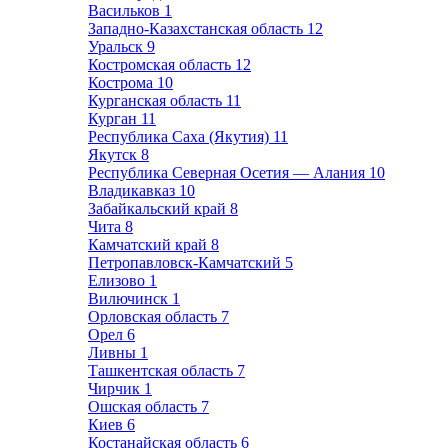
Васильков
1
Западно-Казахстанская область
12
Уральск
9
Костромская область
12
Кострома
10
Курганская область
11
Курган
11
Республика Саха (Якутия)
11
Якутск
8
Республика Северная Осетия — Алания
10
Владикавказ
10
Забайкальский край
8
Чита
8
Камчатский край
8
Петропавловск-Камчатский
5
Елизово
1
Вилючинск
1
Орловская область
7
Орел
6
Ливны
1
Ташкентская область
7
Чирчик
1
Ошская область
7
Киев
6
Костанайская область
6