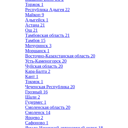
Торжок
1
Республика Адыгея
22
Майкоп
9
Адыгейск
1
Астана
21
Ош
21
Тамбовская область
21
Тамбов
15
Мичуринск
3
Моршанск
1
Восточно-Казахстанская область
20
Усть-Каменогорск
20
Чуйская область
20
Кара-Балта
2
Кант
1
Токмок
1
Чеченская Республика
20
Грозный
16
Шали
2
Гудермес
1
Смоленская область
20
Смоленск
14
Ярцево
2
Сафоново
1
Ямало-Ненецкий автономный округ
18