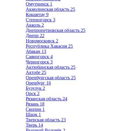
Омутнинск
1
Акмолинская область
25
Кокшетау
9
Степногорск
3
Акколь
2
Днепропетровская область
25
Днепр
22
Новомосковск
2
Республика Хакасия
25
Абакан
13
Саяногорск
4
Черногорск
3
Актюбинская область
25
Актобе
25
Оренбургская область
25
Оренбург
16
Бузулук
2
Орск
2
Рязанская область
24
Рязань
18
Скопин
1
Шацк
1
Тверская область
23
Тверь
14
Вышний Волочёк
2