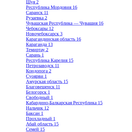
Шуя
2
Республика Мордовия
16
Саранск
11
Рузаевка
2
Чувашская Республика — Чувашия
16
Чебоксары
12
Новочебоксарск
3
Карагандинская область
16
Караганда
13
Темиртау
2
Сарань
1
Республика Карелия
15
Петрозаводск
11
Кондопога
2
Суоярви
1
Амурская область
15
Благовещенск
11
Белогорск
1
Свободный
1
Кабардино-Балкарская Республика
15
Нальчик
12
Баксан
1
Прохладный
1
Абай область
15
Семей
15