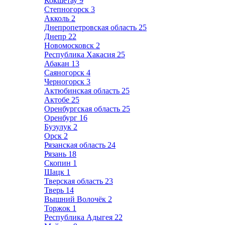
Кокшетау
9
Степногорск
3
Акколь
2
Днепропетровская область
25
Днепр
22
Новомосковск
2
Республика Хакасия
25
Абакан
13
Саяногорск
4
Черногорск
3
Актюбинская область
25
Актобе
25
Оренбургская область
25
Оренбург
16
Бузулук
2
Орск
2
Рязанская область
24
Рязань
18
Скопин
1
Шацк
1
Тверская область
23
Тверь
14
Вышний Волочёк
2
Торжок
1
Республика Адыгея
22