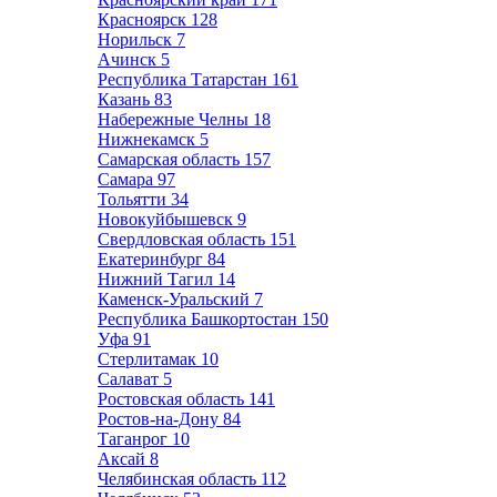
Красноярск
128
Норильск
7
Ачинск
5
Республика Татарстан
161
Казань
83
Набережные Челны
18
Нижнекамск
5
Самарская область
157
Самара
97
Тольятти
34
Новокуйбышевск
9
Свердловская область
151
Екатеринбург
84
Нижний Тагил
14
Каменск-Уральский
7
Республика Башкортостан
150
Уфа
91
Стерлитамак
10
Салават
5
Ростовская область
141
Ростов-на-Дону
84
Таганрог
10
Аксай
8
Челябинская область
112