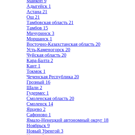
Майкоп
9
Адыгейск
1
Астана
21
Ош
21
Тамбовская область
21
Тамбов
15
Мичуринск
3
Моршанск
1
Восточно-Казахстанская область
20
Усть-Каменогорск
20
Чуйская область
20
Кара-Балта
2
Кант
1
Токмок
1
Чеченская Республика
20
Грозный
16
Шали
2
Гудермес
1
Смоленская область
20
Смоленск
14
Ярцево
2
Сафоново
1
Ямало-Ненецкий автономный округ
18
Ноябрьск
9
Новый Уренгой
3