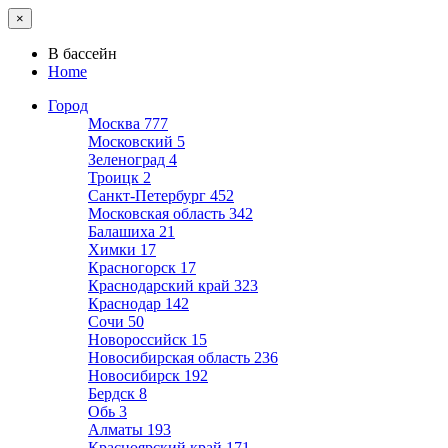
×
В бассейн
Home
Город
Москва
777
Московский
5
Зеленоград
4
Троицк
2
Санкт-Петербург
452
Московская область
342
Балашиха
21
Химки
17
Красногорск
17
Краснодарский край
323
Краснодар
142
Сочи
50
Новороссийск
15
Новосибирская область
236
Новосибирск
192
Бердск
8
Обь
3
Алматы
193
Красноярский край
171