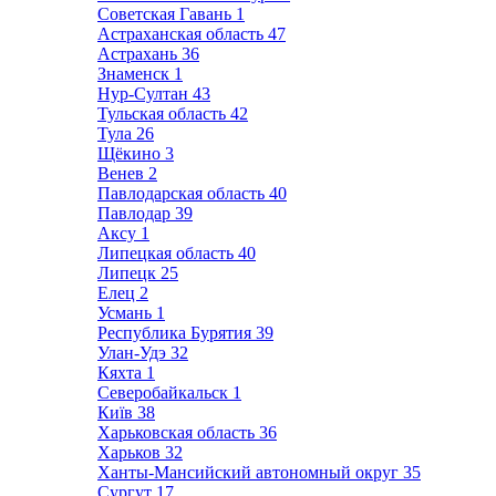
Советская Гавань
1
Астраханская область
47
Астрахань
36
Знаменск
1
Нур-Султан
43
Тульская область
42
Тула
26
Щёкино
3
Венев
2
Павлодарская область
40
Павлодар
39
Аксу
1
Липецкая область
40
Липецк
25
Елец
2
Усмань
1
Республика Бурятия
39
Улан-Удэ
32
Кяхта
1
Северобайкальск
1
Київ
38
Харьковская область
36
Харьков
32
Ханты-Мансийский автономный округ
35
Сургут
17