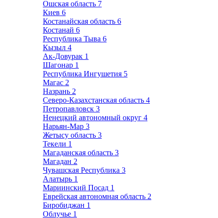
Ошская область
7
Киев
6
Костанайская область
6
Костанай
6
Республика Тыва
6
Кызыл
4
Ак-Довурак
1
Шагонар
1
Республика Ингушетия
5
Магас
2
Назрань
2
Северо-Казахстанская область
4
Петропавловск
3
Ненецкий автономный округ
4
Нарьян-Мар
3
Жетысу область
3
Текели
1
Магаданская область
3
Магадан
2
Чувашская Республика
3
Алатырь
1
Мариинский Посад
1
Еврейская автономная область
2
Биробиджан
1
Облучье
1