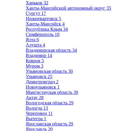
Харьков
32
Ханты-Мансийский автономный округ
35
Сургут
17
Нижневартовск
5
Ханты-Мансийск
4
Республика Крым
34
Симферополь
10
Ялта
6
Алушта
4
Владимирская область
34
Владимир
14
Ковров
5
Муром
3
Ульяновская область
30
Ульяновск
25
Димитровград
2
Новоульяновск
1
Мангистауская область
30
Актау
28
Вологодская область
29
Вологда
13
Череповец
11
Вытегра
1
Ярославская область
29
Ярославль
20