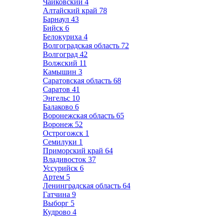
Чайковский
4
Алтайский край
78
Барнаул
43
Бийск
6
Белокуриха
4
Волгоградская область
72
Волгоград
42
Волжский
11
Камышин
3
Саратовская область
68
Саратов
41
Энгельс
10
Балаково
6
Воронежская область
65
Воронеж
52
Острогожск
1
Семилуки
1
Приморский край
64
Владивосток
37
Уссурийск
6
Артем
5
Ленинградская область
64
Гатчина
9
Выборг
5
Кудрово
4