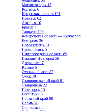
Челябинск
53
Магнитогорск
15
Копейск
6
Иркутская область
101
Иркутск
62
Ангарск
10
Братск
7
Ташкент
100
Кемеровская область — Кузбасс
99
Кемерово
36
Новокузнецк
31
Прокопьевск
5
Нижегородская область
89
Нижний Новгород
56
Дзержинск
7
Кстово
6
Омская область
82
Омск
78
Ставропольский край
81
Ставрополь
22
Пятигорск
15
Ессентуки
6
Пермский край
80
Пермь
51
Соликамск
5