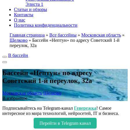
Элиста
1
Статьи и обзоры
Контакты
О нас
Политика конфиденциальности
Главная страница
»
Все бассейны
»
Московская область
»
Щелково
»
Бассейн «Нептун» по адресу Советский 1-й
переулок, 32а
В бассейн
Бассейн «Нептун» по адресу
Советский 1-й переулок, 32а
Московская область
Щелково
В избранное
Подписывайтесь на Telegram-канал
Генережка
! Самое
интересное из мира технологий, нейросетей, IT и бизнеса.
Перейти в Telegram канал