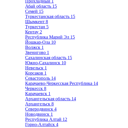
Прохладный
1
Абай область
15
Семей
15
Туркестанская область
15
Шымкент
8
Туркестан
5
Кентау
2
Республика Марий Эл
15
Йошкар-Ола
10
Волжск
1
Звенигово
1
Сахалинская область
15
Южно-Сахалинск
10
Невельск
1
Корсаков
1
Севастополь
14
Карачаево-Черкесская Республика
14
Черкесск
8
Карачаевск
1
Архангельская область
14
Архангельск
8
Северодвинск
4
Новодвинск
1
Республика Алтай
12
Горно-Алтайск
4