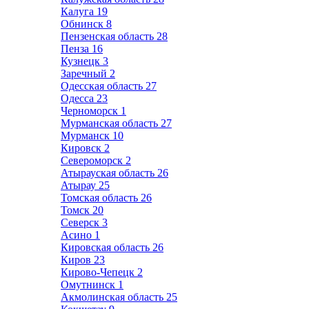
Калуга
19
Обнинск
8
Пензенская область
28
Пенза
16
Кузнецк
3
Заречный
2
Одесская область
27
Одесса
23
Черноморск
1
Мурманская область
27
Мурманск
10
Кировск
2
Североморск
2
Атырауская область
26
Атырау
25
Томская область
26
Томск
20
Северск
3
Асино
1
Кировская область
26
Киров
23
Кирово-Чепецк
2
Омутнинск
1
Акмолинская область
25