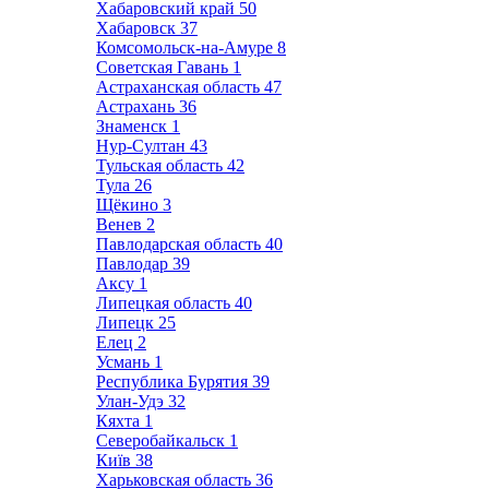
Хабаровский край
50
Хабаровск
37
Комсомольск-на-Амуре
8
Советская Гавань
1
Астраханская область
47
Астрахань
36
Знаменск
1
Нур-Султан
43
Тульская область
42
Тула
26
Щёкино
3
Венев
2
Павлодарская область
40
Павлодар
39
Аксу
1
Липецкая область
40
Липецк
25
Елец
2
Усмань
1
Республика Бурятия
39
Улан-Удэ
32
Кяхта
1
Северобайкальск
1
Київ
38
Харьковская область
36