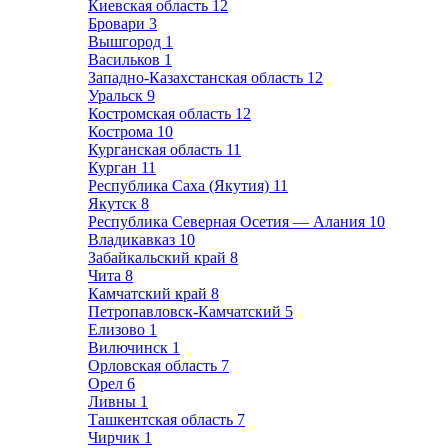
Киевская область
12
Бровари
3
Вышгород
1
Васильков
1
Западно-Казахстанская область
12
Уральск
9
Костромская область
12
Кострома
10
Курганская область
11
Курган
11
Республика Саха (Якутия)
11
Якутск
8
Республика Северная Осетия — Алания
10
Владикавказ
10
Забайкальский край
8
Чита
8
Камчатский край
8
Петропавловск-Камчатский
5
Елизово
1
Вилючинск
1
Орловская область
7
Орел
6
Ливны
1
Ташкентская область
7
Чирчик
1