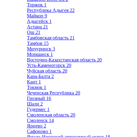
Торжок
1
Республика Адыгея
22
Майкоп
9
Адыгейск
1
Астана
21
Ош
21
Тамбовская область
21
Тамбов
15
Мичуринск
3
Моршанск
1
Восточно-Казахстанская область
20
Усть-Каменогорск
20
Чуйская область
20
Кара-Балта
2
Кант
1
Токмок
1
Чеченская Республика
20
Грозный
16
Шали
2
Гудермес
1
Смоленская область
20
Смоленск
14
Ярцево
2
Сафоново
1
Ямало-Ненецкий автономный округ
18