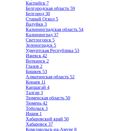
Каспийск
7
Белгородская область
59
Белгород
30
Старый Оскол
5
Валуйки
3
Калининградская область
54
Калининград
37
Светлогорск
5
Зеленоградск
5
Удмуртская Республика
53
Ижевск
42
Воткинск
2
Глазов
2
Бишкек
53
Алматинская область
52
Конаев
11
Капшагай
4
Талгар
3
Тюменская область
50
Тюмень
42
Тобольск
3
Ишим
1
Хабаровский край
50
Хабаровск
37
Комсомольск-на-Амуре
8