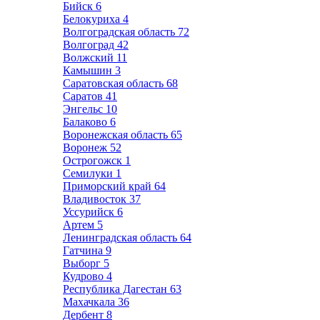
Бийск
6
Белокуриха
4
Волгоградская область
72
Волгоград
42
Волжский
11
Камышин
3
Саратовская область
68
Саратов
41
Энгельс
10
Балаково
6
Воронежская область
65
Воронеж
52
Острогожск
1
Семилуки
1
Приморский край
64
Владивосток
37
Уссурийск
6
Артем
5
Ленинградская область
64
Гатчина
9
Выборг
5
Кудрово
4
Республика Дагестан
63
Махачкала
36
Дербент
8