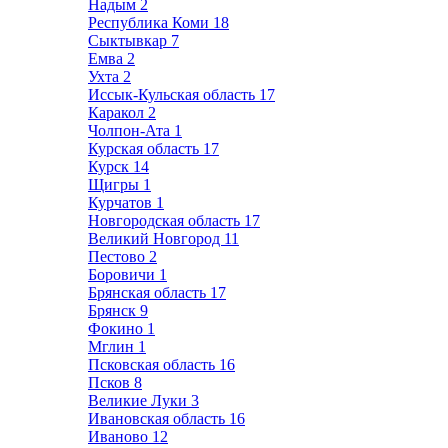
Надым
2
Республика Коми
18
Сыктывкар
7
Емва
2
Ухта
2
Иссык-Кульская область
17
Каракол
2
Чолпон-Ата
1
Курская область
17
Курск
14
Щигры
1
Курчатов
1
Новгородская область
17
Великий Новгород
11
Пестово
2
Боровичи
1
Брянская область
17
Брянск
9
Фокино
1
Мглин
1
Псковская область
16
Псков
8
Великие Луки
3
Ивановская область
16
Иваново
12