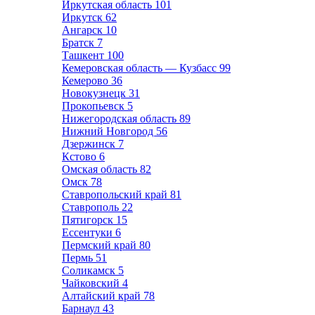
Иркутская область
101
Иркутск
62
Ангарск
10
Братск
7
Ташкент
100
Кемеровская область — Кузбасс
99
Кемерово
36
Новокузнецк
31
Прокопьевск
5
Нижегородская область
89
Нижний Новгород
56
Дзержинск
7
Кстово
6
Омская область
82
Омск
78
Ставропольский край
81
Ставрополь
22
Пятигорск
15
Ессентуки
6
Пермский край
80
Пермь
51
Соликамск
5
Чайковский
4
Алтайский край
78
Барнаул
43