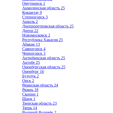
Омутнинск
1
Акмолинская область
25
Кокшетау
9
Степногорск
3
Акколь
2
Днепропетровская область
25
Днепр
22
Новомосковск
2
Республика Хакасия
25
Абакан
13
Саяногорск
4
Черногорск
3
Актюбинская область
25
Актобе
25
Оренбургская область
25
Оренбург
16
Бузулук
2
Орск
2
Рязанская область
24
Рязань
18
Скопин
1
Шацк
1
Тверская область
23
Тверь
14
Вышний Волочёк
2