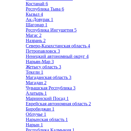
Костанай
6
Республика Тыва
6
Кызыл
4
Ак-Довурак
1
Шагонар
1
Республика Ингушетия
5
Магас
2
Назрань
2
Северо-Казахстанская область
4
Петропавловск
3
Ненецкий автономный округ
4
Нарьян-Мар
3
Жетысу область
3
Текели
1
Магаданская область
3
Магадан
2
Чувашская Республика
3
Алатырь
1
Мариинский Посад
1
Еврейская автономная область
2
Биробиджан
1
Облучье
1
Нарынская область
1
Нарын
1
Республика Калмыкия
1