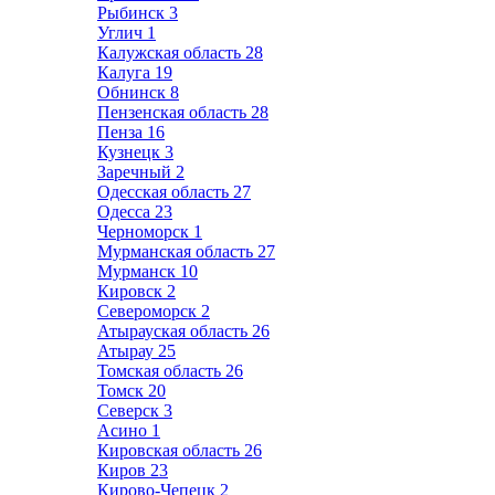
Рыбинск
3
Углич
1
Калужская область
28
Калуга
19
Обнинск
8
Пензенская область
28
Пенза
16
Кузнецк
3
Заречный
2
Одесская область
27
Одесса
23
Черноморск
1
Мурманская область
27
Мурманск
10
Кировск
2
Североморск
2
Атырауская область
26
Атырау
25
Томская область
26
Томск
20
Северск
3
Асино
1
Кировская область
26
Киров
23
Кирово-Чепецк
2