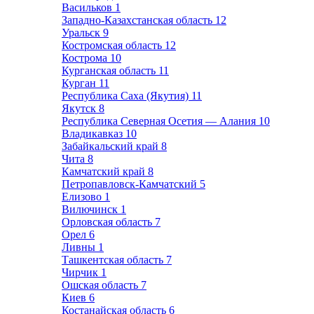
Васильков
1
Западно-Казахстанская область
12
Уральск
9
Костромская область
12
Кострома
10
Курганская область
11
Курган
11
Республика Саха (Якутия)
11
Якутск
8
Республика Северная Осетия — Алания
10
Владикавказ
10
Забайкальский край
8
Чита
8
Камчатский край
8
Петропавловск-Камчатский
5
Елизово
1
Вилючинск
1
Орловская область
7
Орел
6
Ливны
1
Ташкентская область
7
Чирчик
1
Ошская область
7
Киев
6
Костанайская область
6