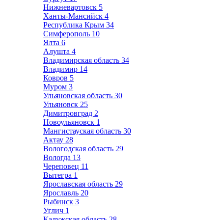
Нижневартовск
5
Ханты-Мансийск
4
Республика Крым
34
Симферополь
10
Ялта
6
Алушта
4
Владимирская область
34
Владимир
14
Ковров
5
Муром
3
Ульяновская область
30
Ульяновск
25
Димитровград
2
Новоульяновск
1
Мангистауская область
30
Актау
28
Вологодская область
29
Вологда
13
Череповец
11
Вытегра
1
Ярославская область
29
Ярославль
20
Рыбинск
3
Углич
1
Калужская область
28