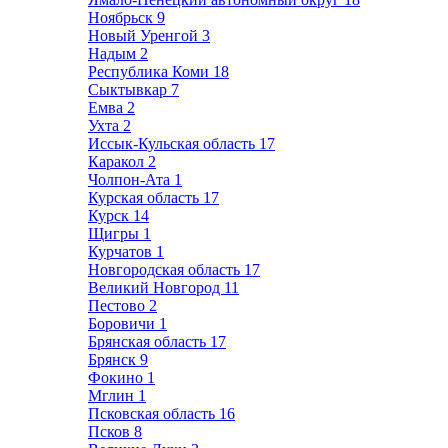
Ноябрьск
9
Новый Уренгой
3
Надым
2
Республика Коми
18
Сыктывкар
7
Емва
2
Ухта
2
Иссык-Кульская область
17
Каракол
2
Чолпон-Ата
1
Курская область
17
Курск
14
Щигры
1
Курчатов
1
Новгородская область
17
Великий Новгород
11
Пестово
2
Боровичи
1
Брянская область
17
Брянск
9
Фокино
1
Мглин
1
Псковская область
16
Псков
8