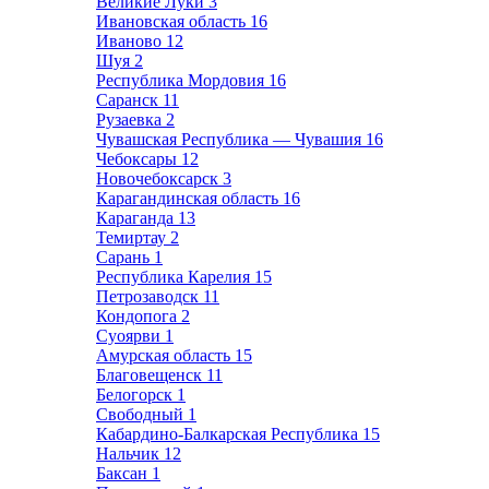
Великие Луки
3
Ивановская область
16
Иваново
12
Шуя
2
Республика Мордовия
16
Саранск
11
Рузаевка
2
Чувашская Республика — Чувашия
16
Чебоксары
12
Новочебоксарск
3
Карагандинская область
16
Караганда
13
Темиртау
2
Сарань
1
Республика Карелия
15
Петрозаводск
11
Кондопога
2
Суоярви
1
Амурская область
15
Благовещенск
11
Белогорск
1
Свободный
1
Кабардино-Балкарская Республика
15
Нальчик
12
Баксан
1