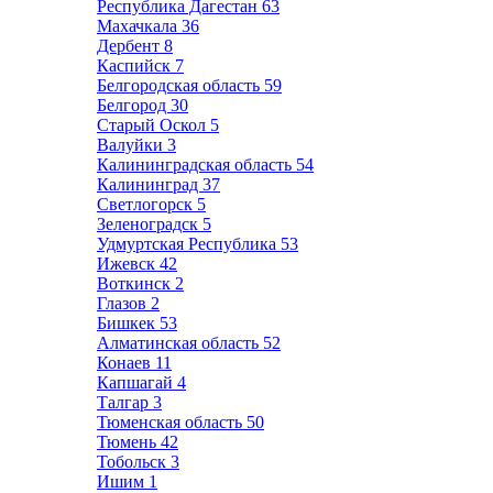
Республика Дагестан
63
Махачкала
36
Дербент
8
Каспийск
7
Белгородская область
59
Белгород
30
Старый Оскол
5
Валуйки
3
Калининградская область
54
Калининград
37
Светлогорск
5
Зеленоградск
5
Удмуртская Республика
53
Ижевск
42
Воткинск
2
Глазов
2
Бишкек
53
Алматинская область
52
Конаев
11
Капшагай
4
Талгар
3
Тюменская область
50
Тюмень
42
Тобольск
3
Ишим
1