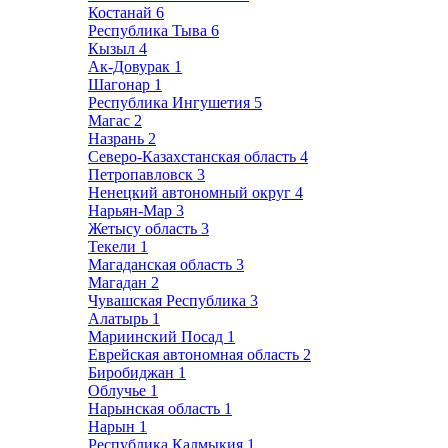
Костанай
6
Республика Тыва
6
Кызыл
4
Ак-Довурак
1
Шагонар
1
Республика Ингушетия
5
Магас
2
Назрань
2
Северо-Казахстанская область
4
Петропавловск
3
Ненецкий автономный округ
4
Нарьян-Мар
3
Жетысу область
3
Текели
1
Магаданская область
3
Магадан
2
Чувашская Республика
3
Алатырь
1
Мариинский Посад
1
Еврейская автономная область
2
Биробиджан
1
Облучье
1
Нарынская область
1
Нарын
1
Республика Калмыкия
1