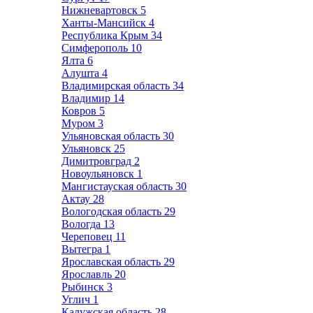
Нижневартовск
5
Ханты-Мансийск
4
Республика Крым
34
Симферополь
10
Ялта
6
Алушта
4
Владимирская область
34
Владимир
14
Ковров
5
Муром
3
Ульяновская область
30
Ульяновск
25
Димитровград
2
Новоульяновск
1
Мангистауская область
30
Актау
28
Вологодская область
29
Вологда
13
Череповец
11
Вытегра
1
Ярославская область
29
Ярославль
20
Рыбинск
3
Углич
1
Калужская область
28