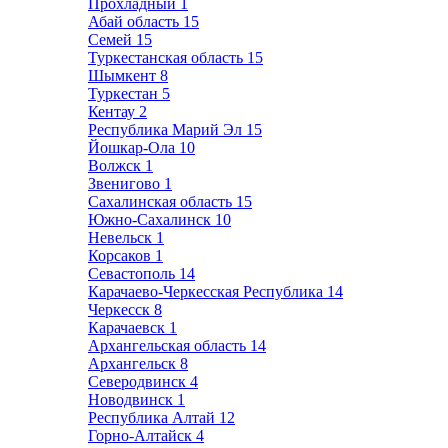
Прохладный
1
Абай область
15
Семей
15
Туркестанская область
15
Шымкент
8
Туркестан
5
Кентау
2
Республика Марий Эл
15
Йошкар-Ола
10
Волжск
1
Звенигово
1
Сахалинская область
15
Южно-Сахалинск
10
Невельск
1
Корсаков
1
Севастополь
14
Карачаево-Черкесская Республика
14
Черкесск
8
Карачаевск
1
Архангельская область
14
Архангельск
8
Северодвинск
4
Новодвинск
1
Республика Алтай
12
Горно-Алтайск
4