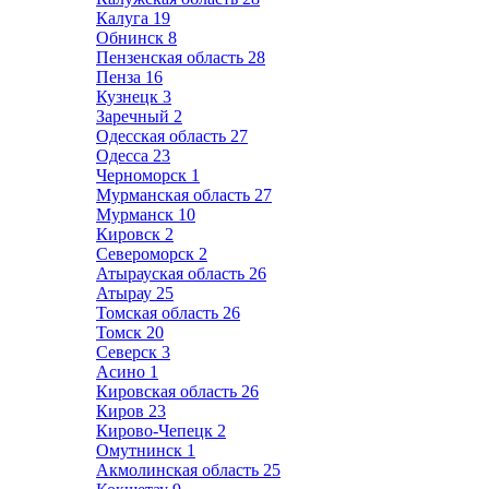
Калуга
19
Обнинск
8
Пензенская область
28
Пенза
16
Кузнецк
3
Заречный
2
Одесская область
27
Одесса
23
Черноморск
1
Мурманская область
27
Мурманск
10
Кировск
2
Североморск
2
Атырауская область
26
Атырау
25
Томская область
26
Томск
20
Северск
3
Асино
1
Кировская область
26
Киров
23
Кирово-Чепецк
2
Омутнинск
1
Акмолинская область
25