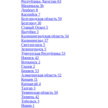
Республика Дагестан
63
Махачкала
36
Дербент
8
Каспийск
7
Белгородская область
59
Белгород
30
Старый Оскол
5
Валуйки
3
Калининградская область
54
Калининград
37
Светлогорск
5
Зеленоградск
5
Удмуртская Республика
53
Ижевск
42
Воткинск
2
Глазов
2
Бишкек
53
Алматинская область
52
Конаев
11
Капшагай
4
Талгар
3
Тюменская область
50
Тюмень
42
Тобольск
3
Ишим
1