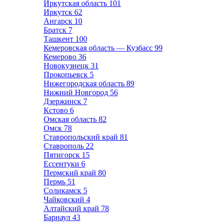
Иркутская область
101
Иркутск
62
Ангарск
10
Братск
7
Ташкент
100
Кемеровская область — Кузбасс
99
Кемерово
36
Новокузнецк
31
Прокопьевск
5
Нижегородская область
89
Нижний Новгород
56
Дзержинск
7
Кстово
6
Омская область
82
Омск
78
Ставропольский край
81
Ставрополь
22
Пятигорск
15
Ессентуки
6
Пермский край
80
Пермь
51
Соликамск
5
Чайковский
4
Алтайский край
78
Барнаул
43