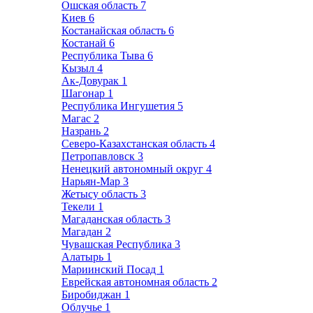
Ошская область
7
Киев
6
Костанайская область
6
Костанай
6
Республика Тыва
6
Кызыл
4
Ак-Довурак
1
Шагонар
1
Республика Ингушетия
5
Магас
2
Назрань
2
Северо-Казахстанская область
4
Петропавловск
3
Ненецкий автономный округ
4
Нарьян-Мар
3
Жетысу область
3
Текели
1
Магаданская область
3
Магадан
2
Чувашская Республика
3
Алатырь
1
Мариинский Посад
1
Еврейская автономная область
2
Биробиджан
1
Облучье
1