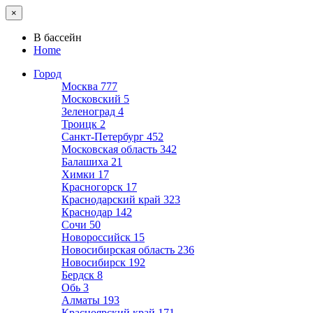
×
В бассейн
Home
Город
Москва
777
Московский
5
Зеленоград
4
Троицк
2
Санкт-Петербург
452
Московская область
342
Балашиха
21
Химки
17
Красногорск
17
Краснодарский край
323
Краснодар
142
Сочи
50
Новороссийск
15
Новосибирская область
236
Новосибирск
192
Бердск
8
Обь
3
Алматы
193
Красноярский край
171