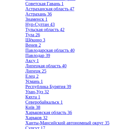
Советская Гавань
1
Астраханская область
47
Астрахань
36
Знаменск
1
Нур-Султан
43
Тульская область
42
Тула
26
Щёкино
3
Венев
2
Павлодарская область
40
Павлодар
39
Аксу
1
Липецкая область
40
Липецк
25
Елец
2
Усмань
1
Республика Бурятия
39
Улан-Удэ
32
Кяхта
1
Северобайкальск
1
Київ
38
Харьковская область
36
Харьков
32
Ханты-Мансийский автономный округ
35
Сургут
17