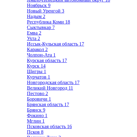
Ноябрьск
9
Новый Уренгой
3
Надым
2
Республика Коми
18
Сыктывкар
7
Емва
2
Ухта
2
Иссык-Кульская область
17
Каракол
2
Чолпон-Ата
1
Курская область
17
Курск
14
Щигры
1
Курчатов
1
Новгородская область
17
Великий Новгород
11
Пестово
2
Боровичи
1
Брянская область
17
Брянск
9
Фокино
1
Мглин
1
Псковская область
16
Псков
8