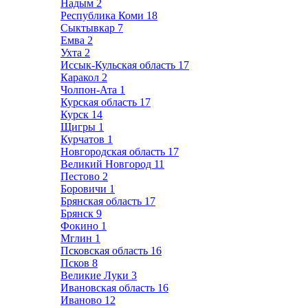
Надым
2
Республика Коми
18
Сыктывкар
7
Емва
2
Ухта
2
Иссык-Кульская область
17
Каракол
2
Чолпон-Ата
1
Курская область
17
Курск
14
Щигры
1
Курчатов
1
Новгородская область
17
Великий Новгород
11
Пестово
2
Боровичи
1
Брянская область
17
Брянск
9
Фокино
1
Мглин
1
Псковская область
16
Псков
8
Великие Луки
3
Ивановская область
16
Иваново
12