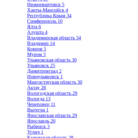
Нижневартовск
5
Ханты-Мансийск
4
Республика Крым
34
Симферополь
10
Ялта
6
Алушта
4
Владимирская область
34
Владимир
14
Ковров
5
Муром
3
Ульяновская область
30
Ульяновск
25
Димитровград
2
Новоульяновск
1
Мангистауская область
30
Актау
28
Вологодская область
29
Вологда
13
Череповец
11
Вытегра
1
Ярославская область
29
Ярославль
20
Рыбинск
3
Углич
1
Калужская область
28