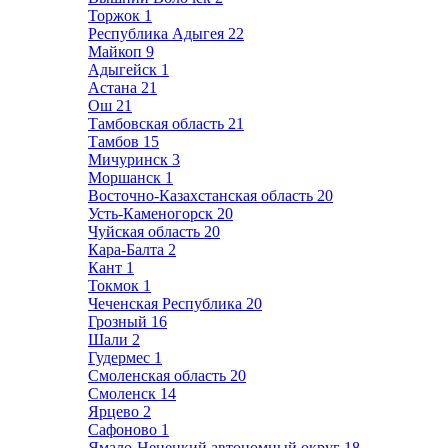
Торжок
1
Республика Адыгея
22
Майкоп
9
Адыгейск
1
Астана
21
Ош
21
Тамбовская область
21
Тамбов
15
Мичуринск
3
Моршанск
1
Восточно-Казахстанская область
20
Усть-Каменогорск
20
Чуйская область
20
Кара-Балта
2
Кант
1
Токмок
1
Чеченская Республика
20
Грозный
16
Шали
2
Гудермес
1
Смоленская область
20
Смоленск
14
Ярцево
2
Сафоново
1
Ямало-Ненецкий автономный округ
18