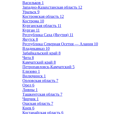
Васильков
1
Западно-Казахстанская область
12
Уральск
9
Костромская область
12
Кострома
10
Курганская область
11
Курган
11
Республика Саха (Якутия)
11
Якутск
8
Республика Северная Осетия — Алания
10
Владикавказ
10
Забайкальский край
8
Чита
8
Камчатский край
8
Петропавловск-Камчатский
5
Елизово
1
Вилючинск
1
Орловская область
7
Орел
6
Ливны
1
Ташкентская область
7
Чирчик
1
Ошская область
7
Киев
6
Костанайская область
6