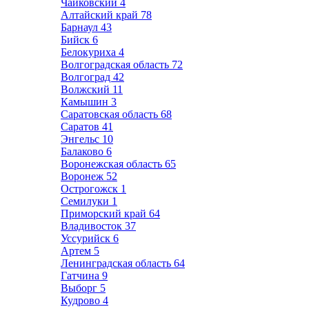
Чайковский
4
Алтайский край
78
Барнаул
43
Бийск
6
Белокуриха
4
Волгоградская область
72
Волгоград
42
Волжский
11
Камышин
3
Саратовская область
68
Саратов
41
Энгельс
10
Балаково
6
Воронежская область
65
Воронеж
52
Острогожск
1
Семилуки
1
Приморский край
64
Владивосток
37
Уссурийск
6
Артем
5
Ленинградская область
64
Гатчина
9
Выборг
5
Кудрово
4