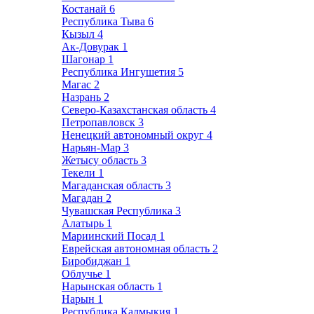
Костанай
6
Республика Тыва
6
Кызыл
4
Ак-Довурак
1
Шагонар
1
Республика Ингушетия
5
Магас
2
Назрань
2
Северо-Казахстанская область
4
Петропавловск
3
Ненецкий автономный округ
4
Нарьян-Мар
3
Жетысу область
3
Текели
1
Магаданская область
3
Магадан
2
Чувашская Республика
3
Алатырь
1
Мариинский Посад
1
Еврейская автономная область
2
Биробиджан
1
Облучье
1
Нарынская область
1
Нарын
1
Республика Калмыкия
1