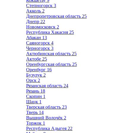
Кокшетау
9
Степногорск
3
Акколь
2
Днепропетровская область
25
Днепр
22
Новомосковск
2
Республика Хакасия
25
Абакан
13
Саяногорск
4
Черногорск
3
Актюбинская область
25
Актобе
25
Оренбургская область
25
Оренбург
16
Бузулук
2
Орск
2
Рязанская область
24
Рязань
18
Скопин
1
Шацк
1
Тверская область
23
Тверь
14
Вышний Волочёк
2
Торжок
1
Республика Адыгея
22