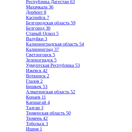
Республика Дагестан
63
Махачкала
36
Дербент
8
Каспийск
7
Белгородская область
59
Белгород
30
Старый Оскол
5
Валуйки
3
Калининградская область
54
Калининград
37
Светлогорск
5
Зеленоградск
5
Удмуртская Республика
53
Ижевск
42
Воткинск
2
Глазов
2
Бишкек
53
Алматинская область
52
Конаев
11
Капшагай
4
Талгар
3
Тюменская область
50
Тюмень
42
Тобольск
3
Ишим
1