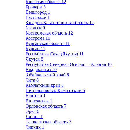
Киевская область
12
Бровари
3
Вышгород
1
Васильков
1
Западно-Казахстанская область
12
Уральск
9
Костромская область
12
Кострома
10
Курганская область
11
Курган
11
Республика Саха (Якутия)
11
Якутск
8
Республика Северная Осетия — Алания
10
Владикавказ
10
Забайкальский край
8
Чита
8
Камчатский край
8
Петропавловск-Камчатский
5
Елизово
1
Вилючинск
1
Орловская область
7
Орел
6
Ливны
1
Ташкентская область
7
Чирчик
1