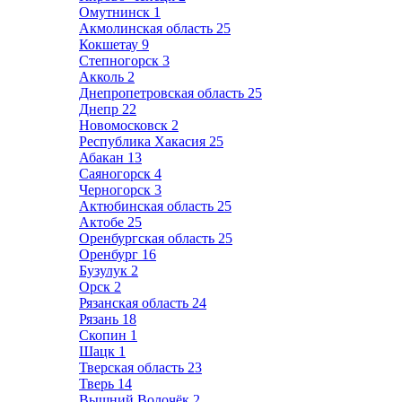
Омутнинск
1
Акмолинская область
25
Кокшетау
9
Степногорск
3
Акколь
2
Днепропетровская область
25
Днепр
22
Новомосковск
2
Республика Хакасия
25
Абакан
13
Саяногорск
4
Черногорск
3
Актюбинская область
25
Актобе
25
Оренбургская область
25
Оренбург
16
Бузулук
2
Орск
2
Рязанская область
24
Рязань
18
Скопин
1
Шацк
1
Тверская область
23
Тверь
14
Вышний Волочёк
2