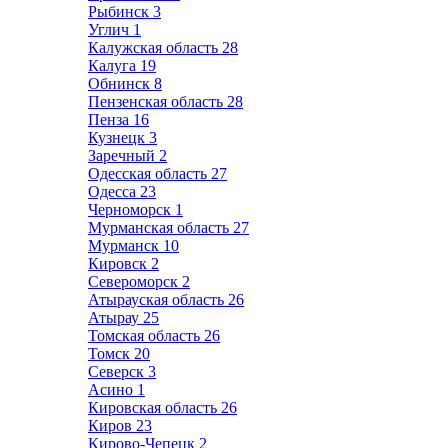
Рыбинск
3
Углич
1
Калужская область
28
Калуга
19
Обнинск
8
Пензенская область
28
Пенза
16
Кузнецк
3
Заречный
2
Одесская область
27
Одесса
23
Черноморск
1
Мурманская область
27
Мурманск
10
Кировск
2
Североморск
2
Атырауская область
26
Атырау
25
Томская область
26
Томск
20
Северск
3
Асино
1
Кировская область
26
Киров
23
Кирово-Чепецк
2