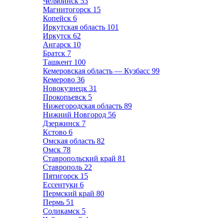
Челябинск
53
Магнитогорск
15
Копейск
6
Иркутская область
101
Иркутск
62
Ангарск
10
Братск
7
Ташкент
100
Кемеровская область — Кузбасс
99
Кемерово
36
Новокузнецк
31
Прокопьевск
5
Нижегородская область
89
Нижний Новгород
56
Дзержинск
7
Кстово
6
Омская область
82
Омск
78
Ставропольский край
81
Ставрополь
22
Пятигорск
15
Ессентуки
6
Пермский край
80
Пермь
51
Соликамск
5