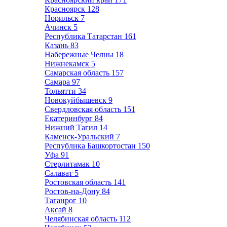
Красноярск
128
Норильск
7
Ачинск
5
Республика Татарстан
161
Казань
83
Набережные Челны
18
Нижнекамск
5
Самарская область
157
Самара
97
Тольятти
34
Новокуйбышевск
9
Свердловская область
151
Екатеринбург
84
Нижний Тагил
14
Каменск-Уральский
7
Республика Башкортостан
150
Уфа
91
Стерлитамак
10
Салават
5
Ростовская область
141
Ростов-на-Дону
84
Таганрог
10
Аксай
8
Челябинская область
112