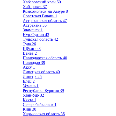
Хабаровский край
50
Хабаровск
37
Комсомольск-на-Амуре
8
Советская Гавань
1
Астраханская область
47
Астрахань
36
Знаменск
1
Нур-Султан
43
Тульская область
42
Тула
26
Щёкино
3
Венев
2
Павлодарская область
40
Павлодар
39
Аксу
1
Липецкая область
40
Липецк
25
Елец
2
Усмань
1
Республика Бурятия
39
Улан-Удэ
32
Кяхта
1
Северобайкальск
1
Київ
38
Харьковская область
36