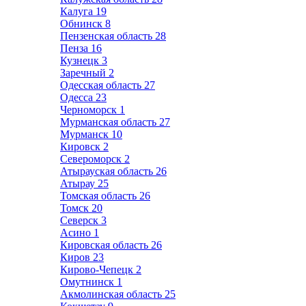
Калуга
19
Обнинск
8
Пензенская область
28
Пенза
16
Кузнецк
3
Заречный
2
Одесская область
27
Одесса
23
Черноморск
1
Мурманская область
27
Мурманск
10
Кировск
2
Североморск
2
Атырауская область
26
Атырау
25
Томская область
26
Томск
20
Северск
3
Асино
1
Кировская область
26
Киров
23
Кирово-Чепецк
2
Омутнинск
1
Акмолинская область
25