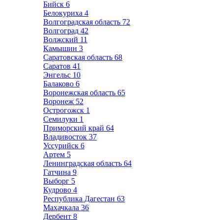
Бийск
6
Белокуриха
4
Волгоградская область
72
Волгоград
42
Волжский
11
Камышин
3
Саратовская область
68
Саратов
41
Энгельс
10
Балаково
6
Воронежская область
65
Воронеж
52
Острогожск
1
Семилуки
1
Приморский край
64
Владивосток
37
Уссурийск
6
Артем
5
Ленинградская область
64
Гатчина
9
Выборг
5
Кудрово
4
Республика Дагестан
63
Махачкала
36
Дербент
8