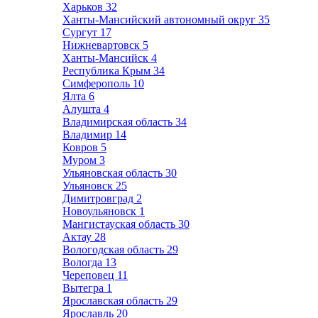
Харьков
32
Ханты-Мансийский автономный округ
35
Сургут
17
Нижневартовск
5
Ханты-Мансийск
4
Республика Крым
34
Симферополь
10
Ялта
6
Алушта
4
Владимирская область
34
Владимир
14
Ковров
5
Муром
3
Ульяновская область
30
Ульяновск
25
Димитровград
2
Новоульяновск
1
Мангистауская область
30
Актау
28
Вологодская область
29
Вологда
13
Череповец
11
Вытегра
1
Ярославская область
29
Ярославль
20