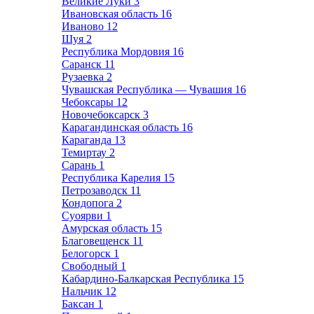
Великие Луки
3
Ивановская область
16
Иваново
12
Шуя
2
Республика Мордовия
16
Саранск
11
Рузаевка
2
Чувашская Республика — Чувашия
16
Чебоксары
12
Новочебоксарск
3
Карагандинская область
16
Караганда
13
Темиртау
2
Сарань
1
Республика Карелия
15
Петрозаводск
11
Кондопога
2
Суоярви
1
Амурская область
15
Благовещенск
11
Белогорск
1
Свободный
1
Кабардино-Балкарская Республика
15
Нальчик
12
Баксан
1