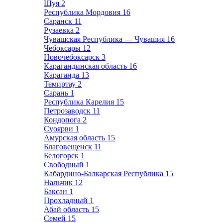
Шуя
2
Республика Мордовия
16
Саранск
11
Рузаевка
2
Чувашская Республика — Чувашия
16
Чебоксары
12
Новочебоксарск
3
Карагандинская область
16
Караганда
13
Темиртау
2
Сарань
1
Республика Карелия
15
Петрозаводск
11
Кондопога
2
Суоярви
1
Амурская область
15
Благовещенск
11
Белогорск
1
Свободный
1
Кабардино-Балкарская Республика
15
Нальчик
12
Баксан
1
Прохладный
1
Абай область
15
Семей
15