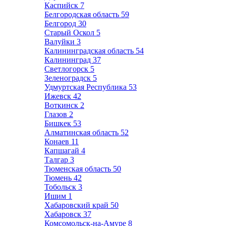
Каспийск
7
Белгородская область
59
Белгород
30
Старый Оскол
5
Валуйки
3
Калининградская область
54
Калининград
37
Светлогорск
5
Зеленоградск
5
Удмуртская Республика
53
Ижевск
42
Воткинск
2
Глазов
2
Бишкек
53
Алматинская область
52
Конаев
11
Капшагай
4
Талгар
3
Тюменская область
50
Тюмень
42
Тобольск
3
Ишим
1
Хабаровский край
50
Хабаровск
37
Комсомольск-на-Амуре
8