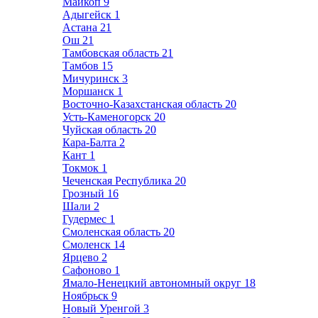
Майкоп
9
Адыгейск
1
Астана
21
Ош
21
Тамбовская область
21
Тамбов
15
Мичуринск
3
Моршанск
1
Восточно-Казахстанская область
20
Усть-Каменогорск
20
Чуйская область
20
Кара-Балта
2
Кант
1
Токмок
1
Чеченская Республика
20
Грозный
16
Шали
2
Гудермес
1
Смоленская область
20
Смоленск
14
Ярцево
2
Сафоново
1
Ямало-Ненецкий автономный округ
18
Ноябрьск
9
Новый Уренгой
3