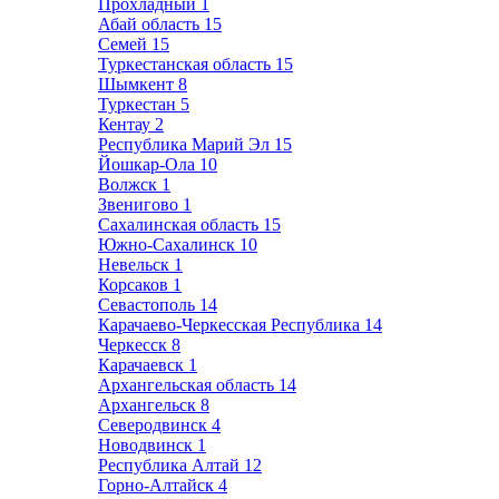
Прохладный
1
Абай область
15
Семей
15
Туркестанская область
15
Шымкент
8
Туркестан
5
Кентау
2
Республика Марий Эл
15
Йошкар-Ола
10
Волжск
1
Звенигово
1
Сахалинская область
15
Южно-Сахалинск
10
Невельск
1
Корсаков
1
Севастополь
14
Карачаево-Черкесская Республика
14
Черкесск
8
Карачаевск
1
Архангельская область
14
Архангельск
8
Северодвинск
4
Новодвинск
1
Республика Алтай
12
Горно-Алтайск
4