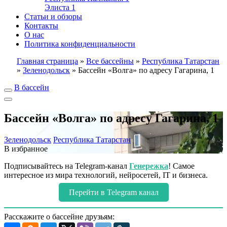
Элиста
1
Статьи и обзоры
Контакты
О нас
Политика конфиденциальности
Главная страница
»
Все бассейны
»
Республика Татарстан
»
Зеленодольск
»
Бассейн «Волга» по адресу Гагарина, 1
В бассейн
Бассейн «Волга» по адресу Гагарина, 1
Зеленодольск
Республика Татарстан
В избранное
Подписывайтесь на Telegram-канал
Генережка
! Самое
интересное из мира технологий, нейросетей, IT и бизнеса.
Перейти в Telegram канал
Расскажите о бассейне друзьям: