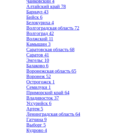
Чайковский
4
Алтайский край
78
Барнаул
43
Бийск
6
Белокуриха
4
Волгоградская область
72
Волгоград
42
Волжский
11
Камышин
3
Саратовская область
68
Саратов
41
Энгельс
10
Балаково
6
Воронежская область
65
Воронеж
52
Острогожск
1
Семилуки
1
Приморский край
64
Владивосток
37
Уссурийск
6
Артем
5
Ленинградская область
64
Гатчина
9
Выборг
5
Кудрово
4