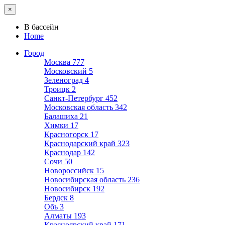
×
В бассейн
Home
Город
Москва
777
Московский
5
Зеленоград
4
Троицк
2
Санкт-Петербург
452
Московская область
342
Балашиха
21
Химки
17
Красногорск
17
Краснодарский край
323
Краснодар
142
Сочи
50
Новороссийск
15
Новосибирская область
236
Новосибирск
192
Бердск
8
Обь
3
Алматы
193
Красноярский край
171