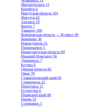
Челябинск
53
Магнитогорск
15
Копейск
6
Иркутская область
101
Иркутск
62
Ангарск
10
Братск
7
Ташкент
100
Кемеровская область — Кузбасс
99
Кемерово
36
Новокузнецк
31
Прокопьевск
5
Нижегородская область
89
Нижний Новгород
56
Дзержинск
7
Кстово
6
Омская область
82
Омск
78
Ставропольский край
81
Ставрополь
22
Пятигорск
15
Ессентуки
6
Пермский край
80
Пермь
51
Соликамск
5