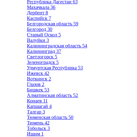
Республика Дагестан
63
Махачкала
36
Дербент
8
Каспийск
7
Белгородская область
59
Белгород
30
Старый Оскол
5
Валуйки
3
Калининградская область
54
Калининград
37
Светлогорск
5
Зеленоградск
5
Удмуртская Республика
53
Ижевск
42
Воткинск
2
Глазов
2
Бишкек
53
Алматинская область
52
Конаев
11
Капшагай
4
Талгар
3
Тюменская область
50
Тюмень
42
Тобольск
3
Ишим
1