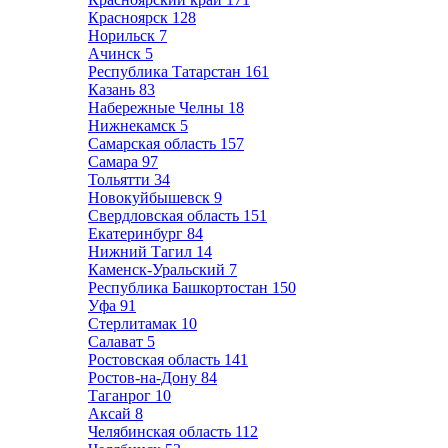
Красноярск
128
Норильск
7
Ачинск
5
Республика Татарстан
161
Казань
83
Набережные Челны
18
Нижнекамск
5
Самарская область
157
Самара
97
Тольятти
34
Новокуйбышевск
9
Свердловская область
151
Екатеринбург
84
Нижний Тагил
14
Каменск-Уральский
7
Республика Башкортостан
150
Уфа
91
Стерлитамак
10
Салават
5
Ростовская область
141
Ростов-на-Дону
84
Таганрог
10
Аксай
8
Челябинская область
112