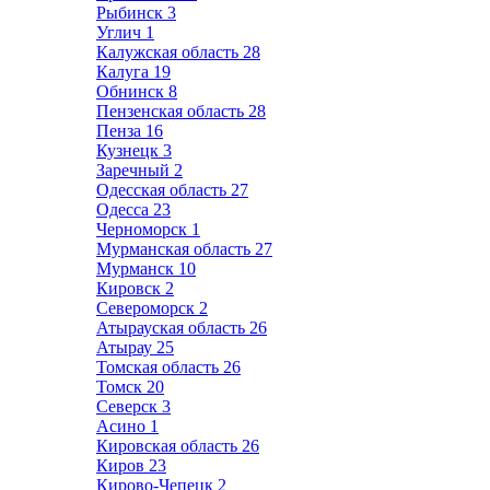
Рыбинск
3
Углич
1
Калужская область
28
Калуга
19
Обнинск
8
Пензенская область
28
Пенза
16
Кузнецк
3
Заречный
2
Одесская область
27
Одесса
23
Черноморск
1
Мурманская область
27
Мурманск
10
Кировск
2
Североморск
2
Атырауская область
26
Атырау
25
Томская область
26
Томск
20
Северск
3
Асино
1
Кировская область
26
Киров
23
Кирово-Чепецк
2