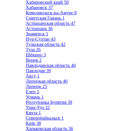
Хабаровский край
50
Хабаровск
37
Комсомольск-на-Амуре
8
Советская Гавань
1
Астраханская область
47
Астрахань
36
Знаменск
1
Нур-Султан
43
Тульская область
42
Тула
26
Щёкино
3
Венев
2
Павлодарская область
40
Павлодар
39
Аксу
1
Липецкая область
40
Липецк
25
Елец
2
Усмань
1
Республика Бурятия
39
Улан-Удэ
32
Кяхта
1
Северобайкальск
1
Київ
38
Харьковская область
36