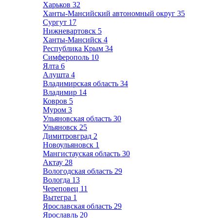
Харьков
32
Ханты-Мансийский автономный округ
35
Сургут
17
Нижневартовск
5
Ханты-Мансийск
4
Республика Крым
34
Симферополь
10
Ялта
6
Алушта
4
Владимирская область
34
Владимир
14
Ковров
5
Муром
3
Ульяновская область
30
Ульяновск
25
Димитровград
2
Новоульяновск
1
Мангистауская область
30
Актау
28
Вологодская область
29
Вологда
13
Череповец
11
Вытегра
1
Ярославская область
29
Ярославль
20