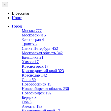
×
В бассейн
Home
Город
Москва
777
Московский
5
Зеленоград
4
Троицк
2
Санкт-Петербург
452
Московская область
342
Балашиха
21
Химки
17
Красногорск
17
Краснодарский край
323
Краснодар
142
Сочи
50
Новороссийск
15
Новосибирская область
236
Новосибирск
192
Бердск
8
Обь
3
Алматы
193
Красноярский край
171