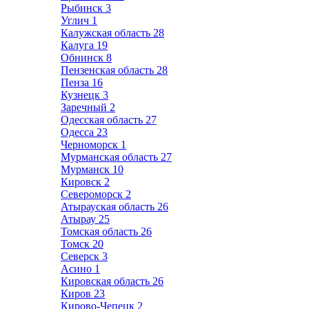
Рыбинск
3
Углич
1
Калужская область
28
Калуга
19
Обнинск
8
Пензенская область
28
Пенза
16
Кузнецк
3
Заречный
2
Одесская область
27
Одесса
23
Черноморск
1
Мурманская область
27
Мурманск
10
Кировск
2
Североморск
2
Атырауская область
26
Атырау
25
Томская область
26
Томск
20
Северск
3
Асино
1
Кировская область
26
Киров
23
Кирово-Чепецк
2