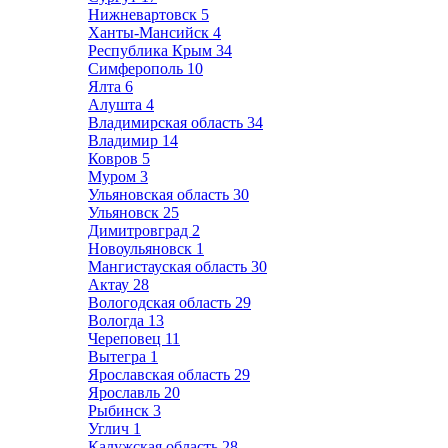
Нижневартовск
5
Ханты-Мансийск
4
Республика Крым
34
Симферополь
10
Ялта
6
Алушта
4
Владимирская область
34
Владимир
14
Ковров
5
Муром
3
Ульяновская область
30
Ульяновск
25
Димитровград
2
Новоульяновск
1
Мангистауская область
30
Актау
28
Вологодская область
29
Вологда
13
Череповец
11
Вытегра
1
Ярославская область
29
Ярославль
20
Рыбинск
3
Углич
1
Калужская область
28