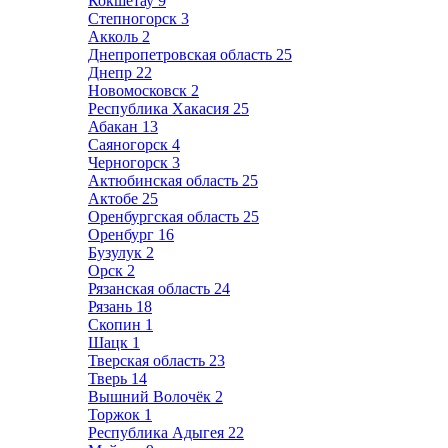
Кокшетау
9
Степногорск
3
Акколь
2
Днепропетровская область
25
Днепр
22
Новомосковск
2
Республика Хакасия
25
Абакан
13
Саяногорск
4
Черногорск
3
Актюбинская область
25
Актобе
25
Оренбургская область
25
Оренбург
16
Бузулук
2
Орск
2
Рязанская область
24
Рязань
18
Скопин
1
Шацк
1
Тверская область
23
Тверь
14
Вышний Волочёк
2
Торжок
1
Республика Адыгея
22