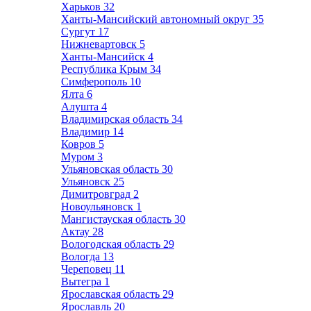
Харьков
32
Ханты-Мансийский автономный округ
35
Сургут
17
Нижневартовск
5
Ханты-Мансийск
4
Республика Крым
34
Симферополь
10
Ялта
6
Алушта
4
Владимирская область
34
Владимир
14
Ковров
5
Муром
3
Ульяновская область
30
Ульяновск
25
Димитровград
2
Новоульяновск
1
Мангистауская область
30
Актау
28
Вологодская область
29
Вологда
13
Череповец
11
Вытегра
1
Ярославская область
29
Ярославль
20