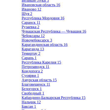
Великие Луки
3
Ивановская область
16
Иваново
12
Шуя
2
Республика Мордовия
16
Саранск
11
Рузаевка
2
Чувашская Республика — Чувашия
16
Чебоксары
12
Новочебоксарск
3
Карагандинская область
16
Караганда
13
Темиртау
2
Сарань
1
Республика Карелия
15
Петрозаводск
11
Кондопога
2
Суоярви
1
Амурская область
15
Благовещенск
11
Белогорск
1
Свободный
1
Кабардино-Балкарская Республика
15
Нальчик
12
Баксан
1