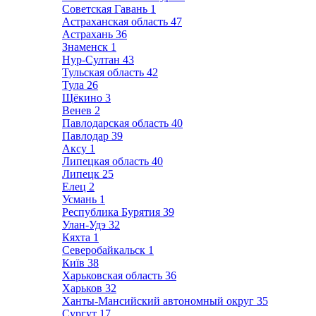
Советская Гавань
1
Астраханская область
47
Астрахань
36
Знаменск
1
Нур-Султан
43
Тульская область
42
Тула
26
Щёкино
3
Венев
2
Павлодарская область
40
Павлодар
39
Аксу
1
Липецкая область
40
Липецк
25
Елец
2
Усмань
1
Республика Бурятия
39
Улан-Удэ
32
Кяхта
1
Северобайкальск
1
Київ
38
Харьковская область
36
Харьков
32
Ханты-Мансийский автономный округ
35
Сургут
17