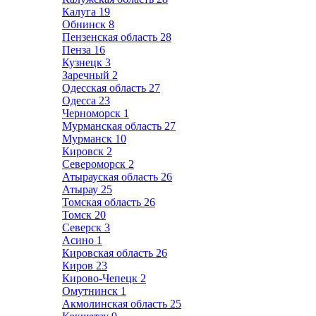
Калуга
19
Обнинск
8
Пензенская область
28
Пенза
16
Кузнецк
3
Заречный
2
Одесская область
27
Одесса
23
Черноморск
1
Мурманская область
27
Мурманск
10
Кировск
2
Североморск
2
Атырауская область
26
Атырау
25
Томская область
26
Томск
20
Северск
3
Асино
1
Кировская область
26
Киров
23
Кирово-Чепецк
2
Омутнинск
1
Акмолинская область
25