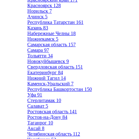
Красноярск
128
Норильск
7
Ачинск
5
Республика Татарстан
161
Казань
83
Набережные Челны
18
Нижнекамск
5
Самарская область
157
Самара
97
Тольятти
34
Новокуйбышевск
9
Свердловская область
151
Екатеринбург
84
Нижний Тагил
14
Каменск-Уральский
7
Республика Башкортостан
150
Уфа
91
Стерлитамак
10
Салават
5
Ростовская область
141
Ростов-на-Дону
84
Таганрог
10
Аксай
8
Челябинская область
112