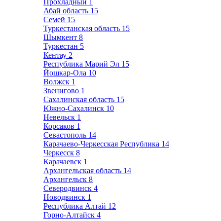
Прохладный
1
Абай область
15
Семей
15
Туркестанская область
15
Шымкент
8
Туркестан
5
Кентау
2
Республика Марий Эл
15
Йошкар-Ола
10
Волжск
1
Звенигово
1
Сахалинская область
15
Южно-Сахалинск
10
Невельск
1
Корсаков
1
Севастополь
14
Карачаево-Черкесская Республика
14
Черкесск
8
Карачаевск
1
Архангельская область
14
Архангельск
8
Северодвинск
4
Новодвинск
1
Республика Алтай
12
Горно-Алтайск
4