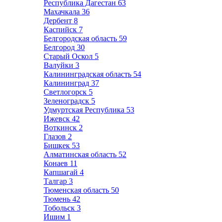
Республика Дагестан
63
Махачкала
36
Дербент
8
Каспийск
7
Белгородская область
59
Белгород
30
Старый Оскол
5
Валуйки
3
Калининградская область
54
Калининград
37
Светлогорск
5
Зеленоградск
5
Удмуртская Республика
53
Ижевск
42
Воткинск
2
Глазов
2
Бишкек
53
Алматинская область
52
Конаев
11
Капшагай
4
Талгар
3
Тюменская область
50
Тюмень
42
Тобольск
3
Ишим
1