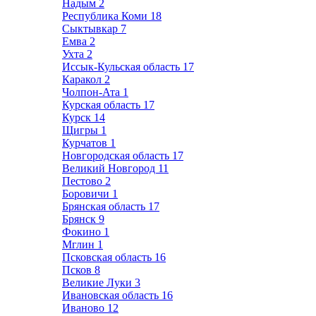
Надым
2
Республика Коми
18
Сыктывкар
7
Емва
2
Ухта
2
Иссык-Кульская область
17
Каракол
2
Чолпон-Ата
1
Курская область
17
Курск
14
Щигры
1
Курчатов
1
Новгородская область
17
Великий Новгород
11
Пестово
2
Боровичи
1
Брянская область
17
Брянск
9
Фокино
1
Мглин
1
Псковская область
16
Псков
8
Великие Луки
3
Ивановская область
16
Иваново
12