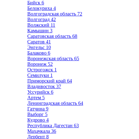
Бийск
6
Белокуриха
4
Волгоградская область
72
Волгоград
42
Волжский
11
Камышин
3
Саратовская область
68
Саратов
41
Энгельс
10
Балаково
6
Воронежская область
65
Воронеж
52
Острогожск
1
Семилуки
1
Приморский край
64
Владивосток
37
Уссурийск
6
Артем
5
Ленинградская область
64
Гатчина
9
Выборг
5
Кудрово
4
Республика Дагестан
63
Махачкала
36
Дербент
8