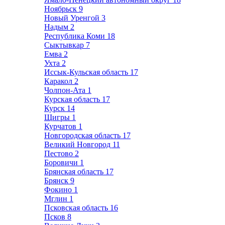
Ноябрьск
9
Новый Уренгой
3
Надым
2
Республика Коми
18
Сыктывкар
7
Емва
2
Ухта
2
Иссык-Кульская область
17
Каракол
2
Чолпон-Ата
1
Курская область
17
Курск
14
Щигры
1
Курчатов
1
Новгородская область
17
Великий Новгород
11
Пестово
2
Боровичи
1
Брянская область
17
Брянск
9
Фокино
1
Мглин
1
Псковская область
16
Псков
8