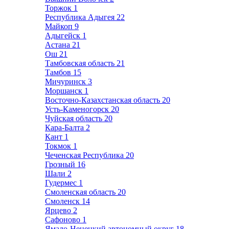
Торжок
1
Республика Адыгея
22
Майкоп
9
Адыгейск
1
Астана
21
Ош
21
Тамбовская область
21
Тамбов
15
Мичуринск
3
Моршанск
1
Восточно-Казахстанская область
20
Усть-Каменогорск
20
Чуйская область
20
Кара-Балта
2
Кант
1
Токмок
1
Чеченская Республика
20
Грозный
16
Шали
2
Гудермес
1
Смоленская область
20
Смоленск
14
Ярцево
2
Сафоново
1
Ямало-Ненецкий автономный округ
18