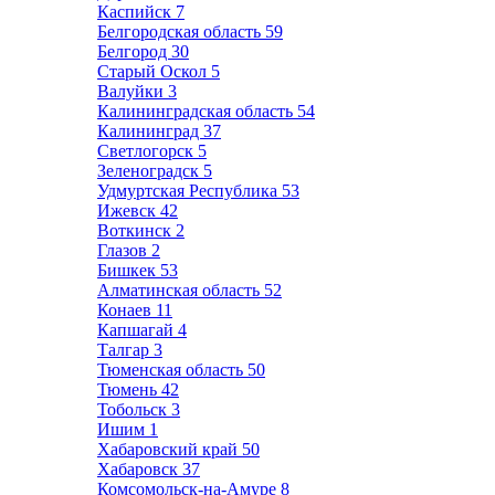
Каспийск
7
Белгородская область
59
Белгород
30
Старый Оскол
5
Валуйки
3
Калининградская область
54
Калининград
37
Светлогорск
5
Зеленоградск
5
Удмуртская Республика
53
Ижевск
42
Воткинск
2
Глазов
2
Бишкек
53
Алматинская область
52
Конаев
11
Капшагай
4
Талгар
3
Тюменская область
50
Тюмень
42
Тобольск
3
Ишим
1
Хабаровский край
50
Хабаровск
37
Комсомольск-на-Амуре
8