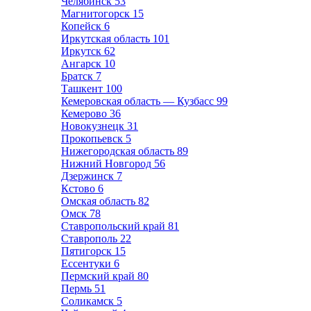
Челябинск
53
Магнитогорск
15
Копейск
6
Иркутская область
101
Иркутск
62
Ангарск
10
Братск
7
Ташкент
100
Кемеровская область — Кузбасс
99
Кемерово
36
Новокузнецк
31
Прокопьевск
5
Нижегородская область
89
Нижний Новгород
56
Дзержинск
7
Кстово
6
Омская область
82
Омск
78
Ставропольский край
81
Ставрополь
22
Пятигорск
15
Ессентуки
6
Пермский край
80
Пермь
51
Соликамск
5