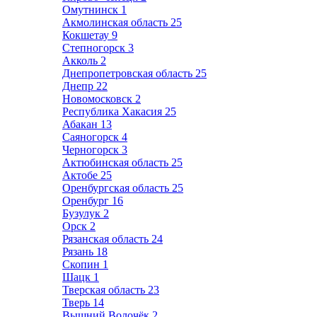
Омутнинск
1
Акмолинская область
25
Кокшетау
9
Степногорск
3
Акколь
2
Днепропетровская область
25
Днепр
22
Новомосковск
2
Республика Хакасия
25
Абакан
13
Саяногорск
4
Черногорск
3
Актюбинская область
25
Актобе
25
Оренбургская область
25
Оренбург
16
Бузулук
2
Орск
2
Рязанская область
24
Рязань
18
Скопин
1
Шацк
1
Тверская область
23
Тверь
14
Вышний Волочёк
2