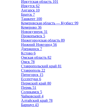
Иркутская область
101
Иркутск
62
Ангарск
10
Братск
7
Ташкент
100
Кемеровская область — Кузбасс
99
Кемерово
36
Новокузнецк
31
Прокопьевск
5
Нижегородская область
89
Нижний Новгород
56
Дзержинск
7
Кстово
6
Омская область
82
Омск
78
Ставропольский край
81
Ставрополь
22
Пятигорск
15
Ессентуки
6
Пермский край
80
Пермь
51
Соликамск
5
Чайковский
4
Алтайский край
78
Барнаул
43