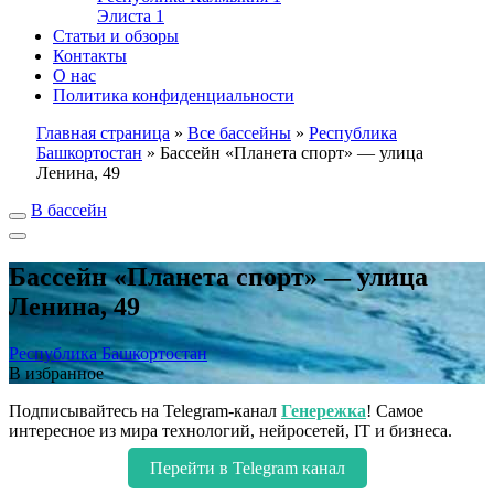
Элиста
1
Статьи и обзоры
Контакты
О нас
Политика конфиденциальности
Главная страница
»
Все бассейны
»
Республика
Башкортостан
»
Бассейн «Планета спорт» — улица
Ленина, 49
В бассейн
Бассейн «Планета спорт» — улица
Ленина, 49
Республика Башкортостан
В избранное
Подписывайтесь на Telegram-канал
Генережка
! Самое
интересное из мира технологий, нейросетей, IT и бизнеса.
Перейти в Telegram канал