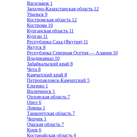
Васильков
1
Западно-Казахстанская область
12
Уральск
9
Костромская область
12
Кострома
10
Курганская область
11
Курган
11
Республика Саха (Якутия)
11
Якутск
8
Республика Северная Осетия — Алания
10
Владикавказ
10
Забайкальский край
8
Чита
8
Камчатский край
8
Петропавловск-Камчатский
5
Елизово
1
Вилючинск
1
Орловская область
7
Орел
6
Ливны
1
Ташкентская область
7
Чирчик
1
Ошская область
7
Киев
6
Костанайская область
6