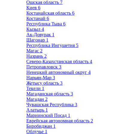
Ошская область
7
Киев
6
Костанайская область
6
Костанай
6
Республика Тыва
6
Кызыл
4
Ак-Довурак
1
Шагонар
1
Республика Ингушетия
5
Магас
2
Назрань
2
Северо-Казахстанская область
4
Петропавловск
3
Ненецкий автономный округ
4
Нарьян-Мар
3
Жетысу область
3
Текели
1
Магаданская область
3
Магадан
2
Чувашская Республика
3
Алатырь
1
Мариинский Посад
1
Еврейская автономная область
2
Биробиджан
1
Облучье
1