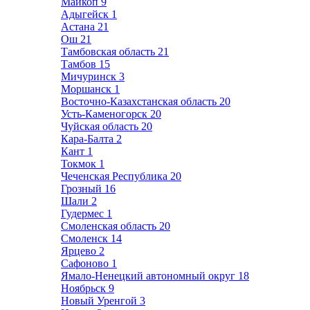
Майкоп
9
Адыгейск
1
Астана
21
Ош
21
Тамбовская область
21
Тамбов
15
Мичуринск
3
Моршанск
1
Восточно-Казахстанская область
20
Усть-Каменогорск
20
Чуйская область
20
Кара-Балта
2
Кант
1
Токмок
1
Чеченская Республика
20
Грозный
16
Шали
2
Гудермес
1
Смоленская область
20
Смоленск
14
Ярцево
2
Сафоново
1
Ямало-Ненецкий автономный округ
18
Ноябрьск
9
Новый Уренгой
3