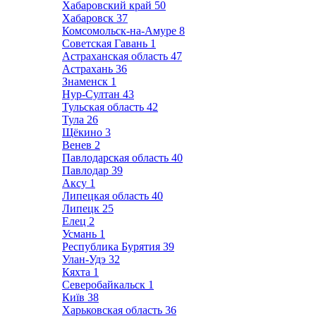
Хабаровский край
50
Хабаровск
37
Комсомольск-на-Амуре
8
Советская Гавань
1
Астраханская область
47
Астрахань
36
Знаменск
1
Нур-Султан
43
Тульская область
42
Тула
26
Щёкино
3
Венев
2
Павлодарская область
40
Павлодар
39
Аксу
1
Липецкая область
40
Липецк
25
Елец
2
Усмань
1
Республика Бурятия
39
Улан-Удэ
32
Кяхта
1
Северобайкальск
1
Київ
38
Харьковская область
36