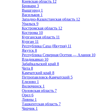
Киевская область
12
Бровари
3
Вышгород
1
Васильков
1
Западно-Казахстанская область
12
Уральск
9
Костромская область
12
Кострома
10
Курганская область
11
Курган
11
Республика Саха (Якутия)
11
Якутск
8
Республика Северная Осетия — Алания
10
Владикавказ
10
Забайкальский край
8
Чита
8
Камчатский край
8
Петропавловск-Камчатский
5
Елизово
1
Вилючинск
1
Орловская область
7
Орел
6
Ливны
1
Ташкентская область
7
Чирчик
1