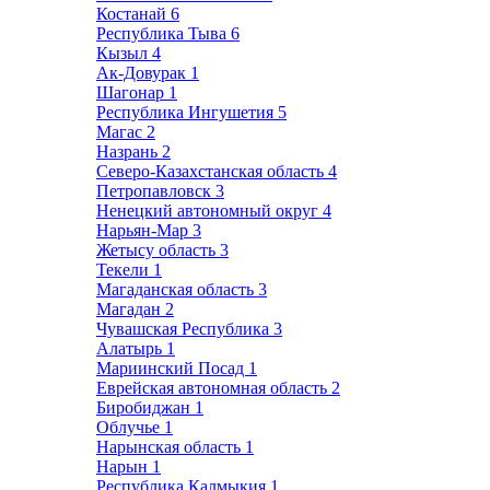
Костанай
6
Республика Тыва
6
Кызыл
4
Ак-Довурак
1
Шагонар
1
Республика Ингушетия
5
Магас
2
Назрань
2
Северо-Казахстанская область
4
Петропавловск
3
Ненецкий автономный округ
4
Нарьян-Мар
3
Жетысу область
3
Текели
1
Магаданская область
3
Магадан
2
Чувашская Республика
3
Алатырь
1
Мариинский Посад
1
Еврейская автономная область
2
Биробиджан
1
Облучье
1
Нарынская область
1
Нарын
1
Республика Калмыкия
1