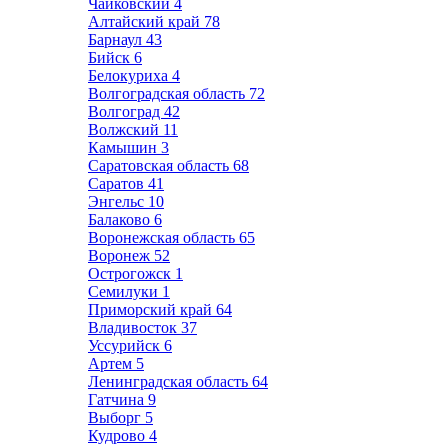
Чайковский
4
Алтайский край
78
Барнаул
43
Бийск
6
Белокуриха
4
Волгоградская область
72
Волгоград
42
Волжский
11
Камышин
3
Саратовская область
68
Саратов
41
Энгельс
10
Балаково
6
Воронежская область
65
Воронеж
52
Острогожск
1
Семилуки
1
Приморский край
64
Владивосток
37
Уссурийск
6
Артем
5
Ленинградская область
64
Гатчина
9
Выборг
5
Кудрово
4