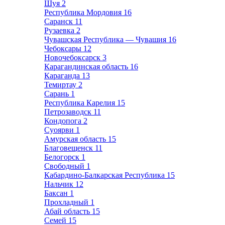
Шуя
2
Республика Мордовия
16
Саранск
11
Рузаевка
2
Чувашская Республика — Чувашия
16
Чебоксары
12
Новочебоксарск
3
Карагандинская область
16
Караганда
13
Темиртау
2
Сарань
1
Республика Карелия
15
Петрозаводск
11
Кондопога
2
Суоярви
1
Амурская область
15
Благовещенск
11
Белогорск
1
Свободный
1
Кабардино-Балкарская Республика
15
Нальчик
12
Баксан
1
Прохладный
1
Абай область
15
Семей
15