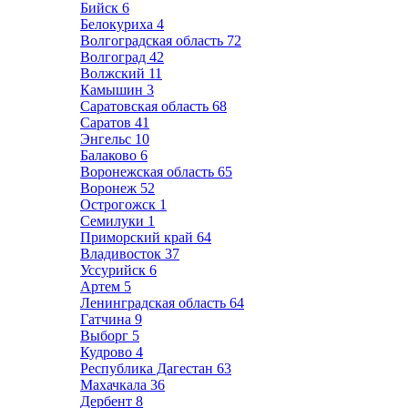
Бийск
6
Белокуриха
4
Волгоградская область
72
Волгоград
42
Волжский
11
Камышин
3
Саратовская область
68
Саратов
41
Энгельс
10
Балаково
6
Воронежская область
65
Воронеж
52
Острогожск
1
Семилуки
1
Приморский край
64
Владивосток
37
Уссурийск
6
Артем
5
Ленинградская область
64
Гатчина
9
Выборг
5
Кудрово
4
Республика Дагестан
63
Махачкала
36
Дербент
8