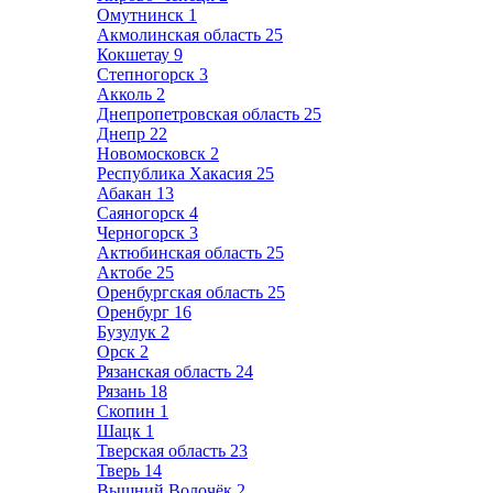
Омутнинск
1
Акмолинская область
25
Кокшетау
9
Степногорск
3
Акколь
2
Днепропетровская область
25
Днепр
22
Новомосковск
2
Республика Хакасия
25
Абакан
13
Саяногорск
4
Черногорск
3
Актюбинская область
25
Актобе
25
Оренбургская область
25
Оренбург
16
Бузулук
2
Орск
2
Рязанская область
24
Рязань
18
Скопин
1
Шацк
1
Тверская область
23
Тверь
14
Вышний Волочёк
2