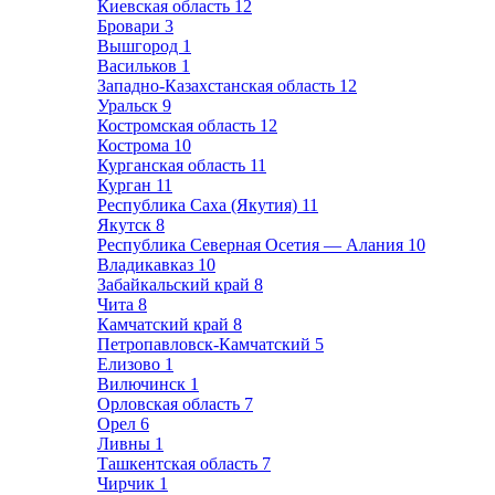
Киевская область
12
Бровари
3
Вышгород
1
Васильков
1
Западно-Казахстанская область
12
Уральск
9
Костромская область
12
Кострома
10
Курганская область
11
Курган
11
Республика Саха (Якутия)
11
Якутск
8
Республика Северная Осетия — Алания
10
Владикавказ
10
Забайкальский край
8
Чита
8
Камчатский край
8
Петропавловск-Камчатский
5
Елизово
1
Вилючинск
1
Орловская область
7
Орел
6
Ливны
1
Ташкентская область
7
Чирчик
1