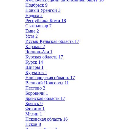
Ноябрьск
9
Новый Уренгой
3
Надым
2
Республика Коми
18
Сыктывкар
7
Емва
2
Ухта
2
Иссык-Кульская область
17
Каракол
2
Чолпон-Ата
1
Курская область
17
Курск
14
Щигры
1
Курчатов
1
Новгородская область
17
Великий Новгород
11
Пестово
2
Боровичи
1
Брянская область
17
Брянск
9
Фокино
1
Мглин
1
Псковская область
16
Псков
8