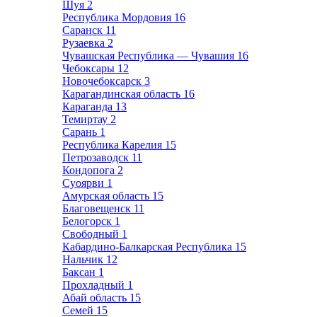
Шуя
2
Республика Мордовия
16
Саранск
11
Рузаевка
2
Чувашская Республика — Чувашия
16
Чебоксары
12
Новочебоксарск
3
Карагандинская область
16
Караганда
13
Темиртау
2
Сарань
1
Республика Карелия
15
Петрозаводск
11
Кондопога
2
Суоярви
1
Амурская область
15
Благовещенск
11
Белогорск
1
Свободный
1
Кабардино-Балкарская Республика
15
Нальчик
12
Баксан
1
Прохладный
1
Абай область
15
Семей
15