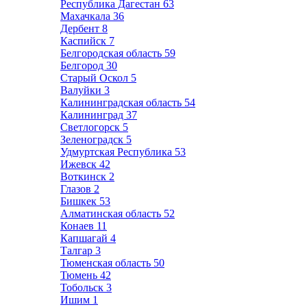
Республика Дагестан
63
Махачкала
36
Дербент
8
Каспийск
7
Белгородская область
59
Белгород
30
Старый Оскол
5
Валуйки
3
Калининградская область
54
Калининград
37
Светлогорск
5
Зеленоградск
5
Удмуртская Республика
53
Ижевск
42
Воткинск
2
Глазов
2
Бишкек
53
Алматинская область
52
Конаев
11
Капшагай
4
Талгар
3
Тюменская область
50
Тюмень
42
Тобольск
3
Ишим
1