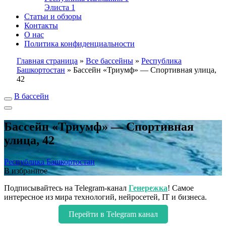
Элиста
1
Статьи и обзоры
Контакты
О нас
Политика конфиденциальности
Главная страница
»
Все бассейны
»
Республика
Башкортостан
»
Бассейн «Триумф» — Спортивная улица,
42
В бассейн
Бассейн «Триумф» — Спортивная
улица, 42
Республика Башкортостан
В избранное
Подписывайтесь на Telegram-канал
Генережка
! Самое
интересное из мира технологий, нейросетей, IT и бизнеса.
Перейти в Telegram канал