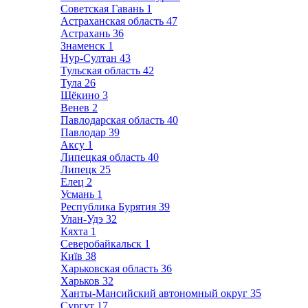
Советская Гавань
1
Астраханская область
47
Астрахань
36
Знаменск
1
Нур-Султан
43
Тульская область
42
Тула
26
Щёкино
3
Венев
2
Павлодарская область
40
Павлодар
39
Аксу
1
Липецкая область
40
Липецк
25
Елец
2
Усмань
1
Республика Бурятия
39
Улан-Удэ
32
Кяхта
1
Северобайкальск
1
Київ
38
Харьковская область
36
Харьков
32
Ханты-Мансийский автономный округ
35
Сургут
17