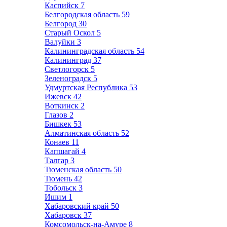
Каспийск
7
Белгородская область
59
Белгород
30
Старый Оскол
5
Валуйки
3
Калининградская область
54
Калининград
37
Светлогорск
5
Зеленоградск
5
Удмуртская Республика
53
Ижевск
42
Воткинск
2
Глазов
2
Бишкек
53
Алматинская область
52
Конаев
11
Капшагай
4
Талгар
3
Тюменская область
50
Тюмень
42
Тобольск
3
Ишим
1
Хабаровский край
50
Хабаровск
37
Комсомольск-на-Амуре
8