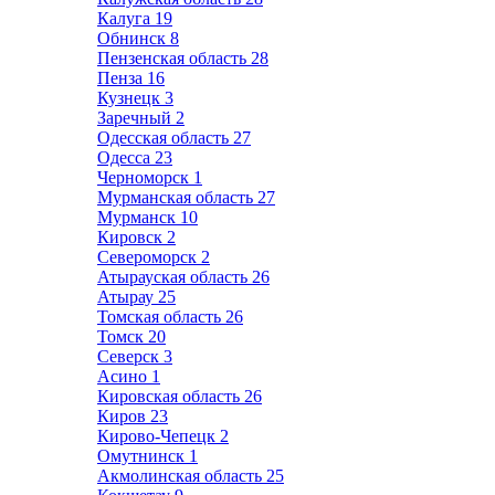
Калуга
19
Обнинск
8
Пензенская область
28
Пенза
16
Кузнецк
3
Заречный
2
Одесская область
27
Одесса
23
Черноморск
1
Мурманская область
27
Мурманск
10
Кировск
2
Североморск
2
Атырауская область
26
Атырау
25
Томская область
26
Томск
20
Северск
3
Асино
1
Кировская область
26
Киров
23
Кирово-Чепецк
2
Омутнинск
1
Акмолинская область
25