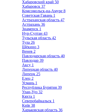
Хабаровский край
50
Хабаровск
37
Комсомольск-на-Амуре
8
Советская Гавань
1
Астраханская область
47
Астрахань
36
Знаменск
1
Нур-Султан
43
Тульская область
42
Тула
26
Щёкино
3
Венев
2
Павлодарская область
40
Павлодар
39
Аксу
1
Липецкая область
40
Липецк
25
Елец
2
Усмань
1
Республика Бурятия
39
Улан-Удэ
32
Кяхта
1
Северобайкальск
1
Київ
38
Харьковская область
36