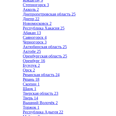
Кокшетау
9
Степногорск
3
Акколь
2
Днепропетровская область
25
Днепр
22
Новомосковск
2
Республика Хакасия
25
Абакан
13
Саяногорск
4
Черногорск
3
Актюбинская область
25
Актобе
25
Оренбургская область
25
Оренбург
16
Бузулук
2
Орск
2
Рязанская область
24
Рязань
18
Скопин
1
Шацк
1
Тверская область
23
Тверь
14
Вышний Волочёк
2
Торжок
1
Республика Адыгея
22