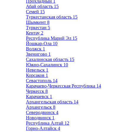
Прохладный
1
Абай область
15
Семей
15
Туркестанская область
15
Шымкент
8
Туркестан
5
Кентау
2
Республика Марий Эл
15
Йошкар-Ола
10
Волжск
1
Звенигово
1
Сахалинская область
15
Южно-Сахалинск
10
Невельск
1
Корсаков
1
Севастополь
14
Карачаево-Черкесская Республика
14
Черкесск
8
Карачаевск
1
Архангельская область
14
Архангельск
8
Северодвинск
4
Новодвинск
1
Республика Алтай
12
Горно-Алтайск
4