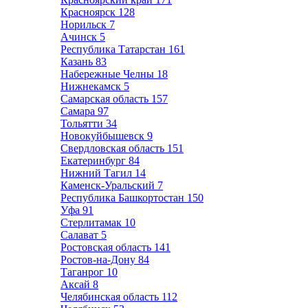
Красноярск
128
Норильск
7
Ачинск
5
Республика Татарстан
161
Казань
83
Набережные Челны
18
Нижнекамск
5
Самарская область
157
Самара
97
Тольятти
34
Новокуйбышевск
9
Свердловская область
151
Екатеринбург
84
Нижний Тагил
14
Каменск-Уральский
7
Республика Башкортостан
150
Уфа
91
Стерлитамак
10
Салават
5
Ростовская область
141
Ростов-на-Дону
84
Таганрог
10
Аксай
8
Челябинская область
112