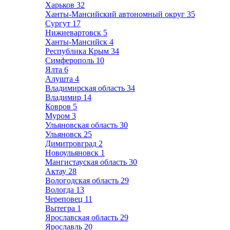
Харьков
32
Ханты-Мансийский автономный округ
35
Сургут
17
Нижневартовск
5
Ханты-Мансийск
4
Республика Крым
34
Симферополь
10
Ялта
6
Алушта
4
Владимирская область
34
Владимир
14
Ковров
5
Муром
3
Ульяновская область
30
Ульяновск
25
Димитровград
2
Новоульяновск
1
Мангистауская область
30
Актау
28
Вологодская область
29
Вологда
13
Череповец
11
Вытегра
1
Ярославская область
29
Ярославль
20