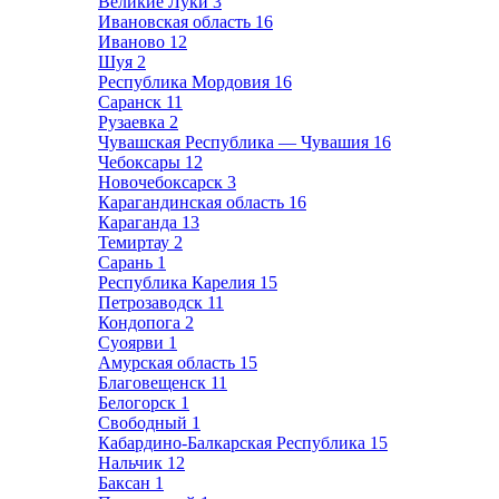
Великие Луки
3
Ивановская область
16
Иваново
12
Шуя
2
Республика Мордовия
16
Саранск
11
Рузаевка
2
Чувашская Республика — Чувашия
16
Чебоксары
12
Новочебоксарск
3
Карагандинская область
16
Караганда
13
Темиртау
2
Сарань
1
Республика Карелия
15
Петрозаводск
11
Кондопога
2
Суоярви
1
Амурская область
15
Благовещенск
11
Белогорск
1
Свободный
1
Кабардино-Балкарская Республика
15
Нальчик
12
Баксан
1