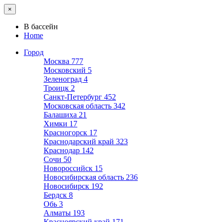
×
В бассейн
Home
Город
Москва
777
Московский
5
Зеленоград
4
Троицк
2
Санкт-Петербург
452
Московская область
342
Балашиха
21
Химки
17
Красногорск
17
Краснодарский край
323
Краснодар
142
Сочи
50
Новороссийск
15
Новосибирская область
236
Новосибирск
192
Бердск
8
Обь
3
Алматы
193
Красноярский край
171