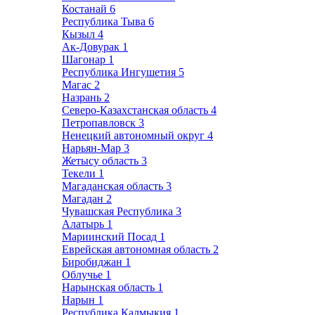
Костанай
6
Республика Тыва
6
Кызыл
4
Ак-Довурак
1
Шагонар
1
Республика Ингушетия
5
Магас
2
Назрань
2
Северо-Казахстанская область
4
Петропавловск
3
Ненецкий автономный округ
4
Нарьян-Мар
3
Жетысу область
3
Текели
1
Магаданская область
3
Магадан
2
Чувашская Республика
3
Алатырь
1
Мариинский Посад
1
Еврейская автономная область
2
Биробиджан
1
Облучье
1
Нарынская область
1
Нарын
1
Республика Калмыкия
1