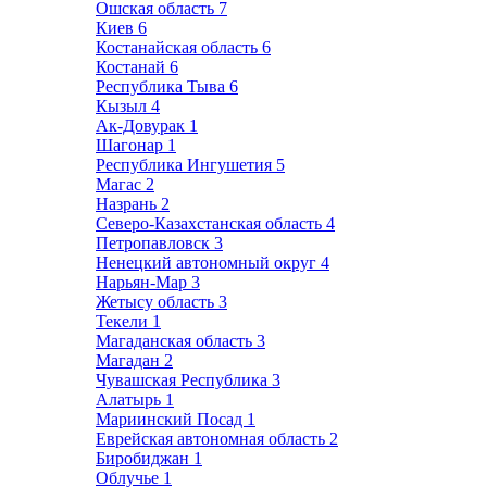
Ошская область
7
Киев
6
Костанайская область
6
Костанай
6
Республика Тыва
6
Кызыл
4
Ак-Довурак
1
Шагонар
1
Республика Ингушетия
5
Магас
2
Назрань
2
Северо-Казахстанская область
4
Петропавловск
3
Ненецкий автономный округ
4
Нарьян-Мар
3
Жетысу область
3
Текели
1
Магаданская область
3
Магадан
2
Чувашская Республика
3
Алатырь
1
Мариинский Посад
1
Еврейская автономная область
2
Биробиджан
1
Облучье
1