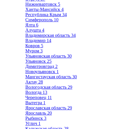
Нижневартовск
5
Ханты-Мансийск
4
Республика Крым
34
Симферополь
10
Ялта
6
Алушта
4
Владимирская область
34
Владимир
14
Ковров
5
Муром
3
Ульяновская область
30
Ульяновск
25
Димитровград
2
Новоульяновск
1
Мангистауская область
30
Актау
28
Вологодская область
29
Вологда
13
Череповец
11
Вытегра
1
Ярославская область
29
Ярославль
20
Рыбинск
3
Углич
1
Калужская область
28