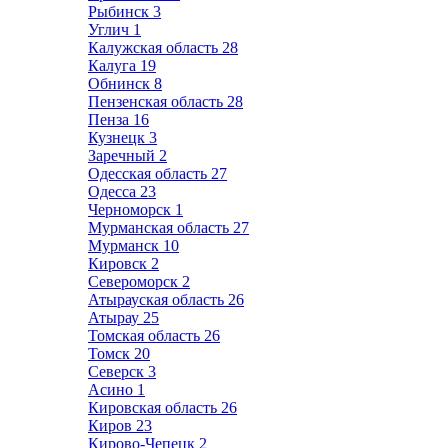
Рыбинск
3
Углич
1
Калужская область
28
Калуга
19
Обнинск
8
Пензенская область
28
Пенза
16
Кузнецк
3
Заречный
2
Одесская область
27
Одесса
23
Черноморск
1
Мурманская область
27
Мурманск
10
Кировск
2
Североморск
2
Атырауская область
26
Атырау
25
Томская область
26
Томск
20
Северск
3
Асино
1
Кировская область
26
Киров
23
Кирово-Чепецк
2