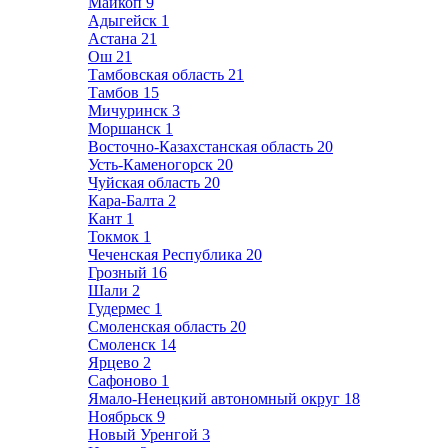
Майкоп
9
Адыгейск
1
Астана
21
Ош
21
Тамбовская область
21
Тамбов
15
Мичуринск
3
Моршанск
1
Восточно-Казахстанская область
20
Усть-Каменогорск
20
Чуйская область
20
Кара-Балта
2
Кант
1
Токмок
1
Чеченская Республика
20
Грозный
16
Шали
2
Гудермес
1
Смоленская область
20
Смоленск
14
Ярцево
2
Сафоново
1
Ямало-Ненецкий автономный округ
18
Ноябрьск
9
Новый Уренгой
3