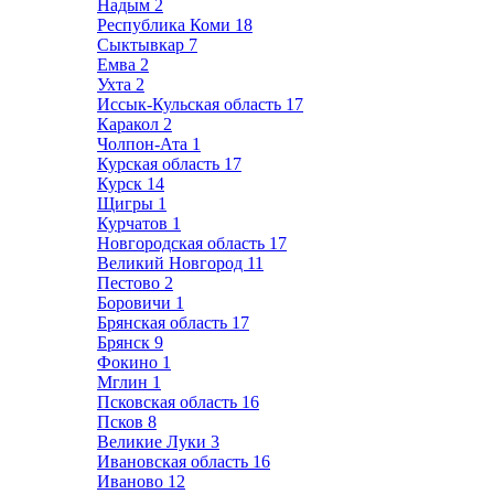
Надым
2
Республика Коми
18
Сыктывкар
7
Емва
2
Ухта
2
Иссык-Кульская область
17
Каракол
2
Чолпон-Ата
1
Курская область
17
Курск
14
Щигры
1
Курчатов
1
Новгородская область
17
Великий Новгород
11
Пестово
2
Боровичи
1
Брянская область
17
Брянск
9
Фокино
1
Мглин
1
Псковская область
16
Псков
8
Великие Луки
3
Ивановская область
16
Иваново
12