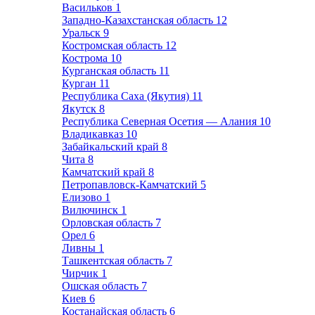
Васильков
1
Западно-Казахстанская область
12
Уральск
9
Костромская область
12
Кострома
10
Курганская область
11
Курган
11
Республика Саха (Якутия)
11
Якутск
8
Республика Северная Осетия — Алания
10
Владикавказ
10
Забайкальский край
8
Чита
8
Камчатский край
8
Петропавловск-Камчатский
5
Елизово
1
Вилючинск
1
Орловская область
7
Орел
6
Ливны
1
Ташкентская область
7
Чирчик
1
Ошская область
7
Киев
6
Костанайская область
6