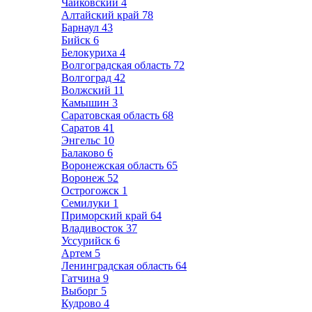
Чайковский
4
Алтайский край
78
Барнаул
43
Бийск
6
Белокуриха
4
Волгоградская область
72
Волгоград
42
Волжский
11
Камышин
3
Саратовская область
68
Саратов
41
Энгельс
10
Балаково
6
Воронежская область
65
Воронеж
52
Острогожск
1
Семилуки
1
Приморский край
64
Владивосток
37
Уссурийск
6
Артем
5
Ленинградская область
64
Гатчина
9
Выборг
5
Кудрово
4