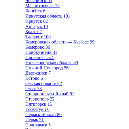
Челябинск
53
Магнитогорск
15
Копейск
6
Иркутская область
101
Иркутск
62
Ангарск
10
Братск
7
Ташкент
100
Кемеровская область — Кузбасс
99
Кемерово
36
Новокузнецк
31
Прокопьевск
5
Нижегородская область
89
Нижний Новгород
56
Дзержинск
7
Кстово
6
Омская область
82
Омск
78
Ставропольский край
81
Ставрополь
22
Пятигорск
15
Ессентуки
6
Пермский край
80
Пермь
51
Соликамск
5