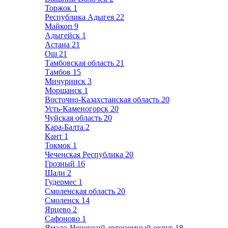
Торжок
1
Республика Адыгея
22
Майкоп
9
Адыгейск
1
Астана
21
Ош
21
Тамбовская область
21
Тамбов
15
Мичуринск
3
Моршанск
1
Восточно-Казахстанская область
20
Усть-Каменогорск
20
Чуйская область
20
Кара-Балта
2
Кант
1
Токмок
1
Чеченская Республика
20
Грозный
16
Шали
2
Гудермес
1
Смоленская область
20
Смоленск
14
Ярцево
2
Сафоново
1
Ямало-Ненецкий автономный округ
18