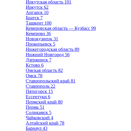
Иркутская область
101
Иркутск
62
Ангарск
10
Братск
7
Ташкент
100
Кемеровская область — Кузбасс
99
Кемерово
36
Новокузнецк
31
Прокопьевск
5
Нижегородская область
89
Нижний Новгород
56
Дзержинск
7
Кстово
6
Омская область
82
Омск
78
Ставропольский край
81
Ставрополь
22
Пятигорск
15
Ессентуки
6
Пермский край
80
Пермь
51
Соликамск
5
Чайковский
4
Алтайский край
78
Барнаул
43