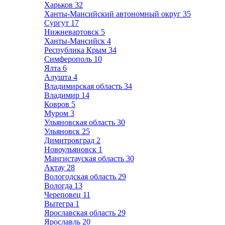
Харьков
32
Ханты-Мансийский автономный округ
35
Сургут
17
Нижневартовск
5
Ханты-Мансийск
4
Республика Крым
34
Симферополь
10
Ялта
6
Алушта
4
Владимирская область
34
Владимир
14
Ковров
5
Муром
3
Ульяновская область
30
Ульяновск
25
Димитровград
2
Новоульяновск
1
Мангистауская область
30
Актау
28
Вологодская область
29
Вологда
13
Череповец
11
Вытегра
1
Ярославская область
29
Ярославль
20