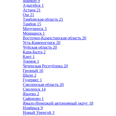
Майкоп
9
Адыгейск
1
Астана
21
Ош
21
Тамбовская область
21
Тамбов
15
Мичуринск
3
Моршанск
1
Восточно-Казахстанская область
20
Усть-Каменогорск
20
Чуйская область
20
Кара-Балта
2
Кант
1
Токмок
1
Чеченская Республика
20
Грозный
16
Шали
2
Гудермес
1
Смоленская область
20
Смоленск
14
Ярцево
2
Сафоново
1
Ямало-Ненецкий автономный округ
18
Ноябрьск
9
Новый Уренгой
3