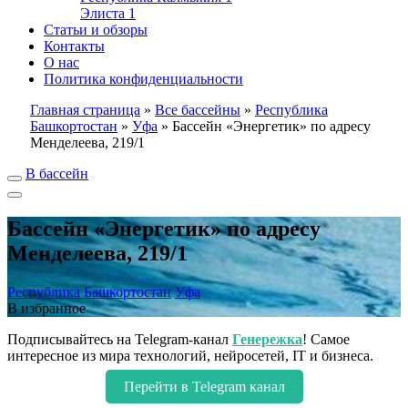
Элиста
1
Статьи и обзоры
Контакты
О нас
Политика конфиденциальности
Главная страница
»
Все бассейны
»
Республика
Башкортостан
»
Уфа
»
Бассейн «Энергетик» по адресу
Менделеева, 219/1
В бассейн
Бассейн «Энергетик» по адресу
Менделеева, 219/1
Республика Башкортостан
Уфа
В избранное
Подписывайтесь на Telegram-канал
Генережка
! Самое
интересное из мира технологий, нейросетей, IT и бизнеса.
Перейти в Telegram канал