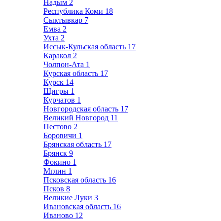
Надым
2
Республика Коми
18
Сыктывкар
7
Емва
2
Ухта
2
Иссык-Кульская область
17
Каракол
2
Чолпон-Ата
1
Курская область
17
Курск
14
Щигры
1
Курчатов
1
Новгородская область
17
Великий Новгород
11
Пестово
2
Боровичи
1
Брянская область
17
Брянск
9
Фокино
1
Мглин
1
Псковская область
16
Псков
8
Великие Луки
3
Ивановская область
16
Иваново
12