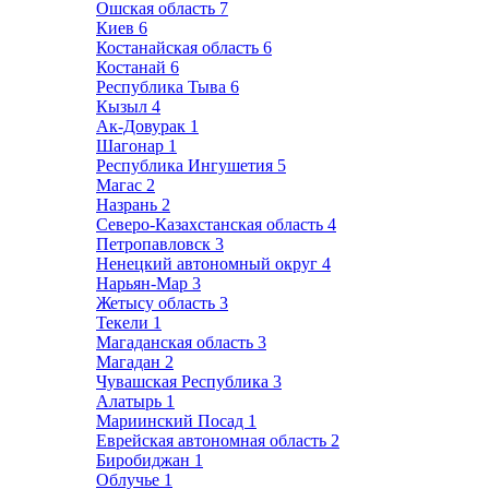
Ошская область
7
Киев
6
Костанайская область
6
Костанай
6
Республика Тыва
6
Кызыл
4
Ак-Довурак
1
Шагонар
1
Республика Ингушетия
5
Магас
2
Назрань
2
Северо-Казахстанская область
4
Петропавловск
3
Ненецкий автономный округ
4
Нарьян-Мар
3
Жетысу область
3
Текели
1
Магаданская область
3
Магадан
2
Чувашская Республика
3
Алатырь
1
Мариинский Посад
1
Еврейская автономная область
2
Биробиджан
1
Облучье
1