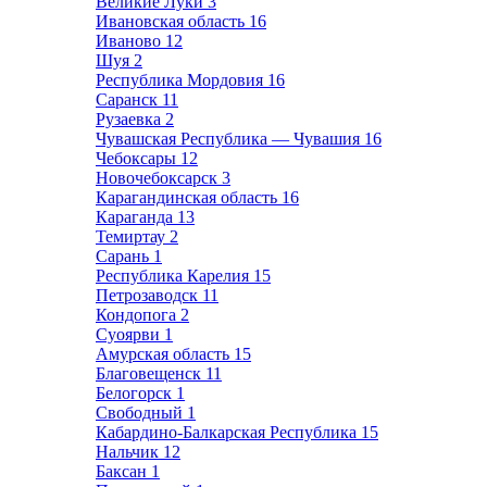
Великие Луки
3
Ивановская область
16
Иваново
12
Шуя
2
Республика Мордовия
16
Саранск
11
Рузаевка
2
Чувашская Республика — Чувашия
16
Чебоксары
12
Новочебоксарск
3
Карагандинская область
16
Караганда
13
Темиртау
2
Сарань
1
Республика Карелия
15
Петрозаводск
11
Кондопога
2
Суоярви
1
Амурская область
15
Благовещенск
11
Белогорск
1
Свободный
1
Кабардино-Балкарская Республика
15
Нальчик
12
Баксан
1