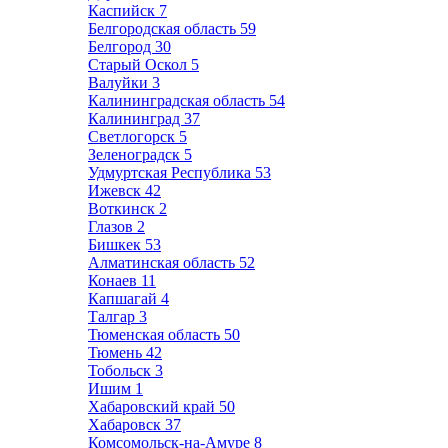
Каспийск
7
Белгородская область
59
Белгород
30
Старый Оскол
5
Валуйки
3
Калининградская область
54
Калининград
37
Светлогорск
5
Зеленоградск
5
Удмуртская Республика
53
Ижевск
42
Воткинск
2
Глазов
2
Бишкек
53
Алматинская область
52
Конаев
11
Капшагай
4
Талгар
3
Тюменская область
50
Тюмень
42
Тобольск
3
Ишим
1
Хабаровский край
50
Хабаровск
37
Комсомольск-на-Амуре
8