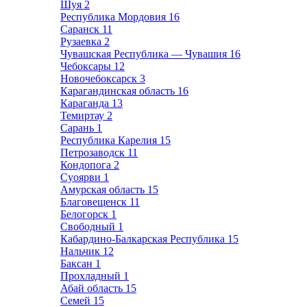
Шуя
2
Республика Мордовия
16
Саранск
11
Рузаевка
2
Чувашская Республика — Чувашия
16
Чебоксары
12
Новочебоксарск
3
Карагандинская область
16
Караганда
13
Темиртау
2
Сарань
1
Республика Карелия
15
Петрозаводск
11
Кондопога
2
Суоярви
1
Амурская область
15
Благовещенск
11
Белогорск
1
Свободный
1
Кабардино-Балкарская Республика
15
Нальчик
12
Баксан
1
Прохладный
1
Абай область
15
Семей
15