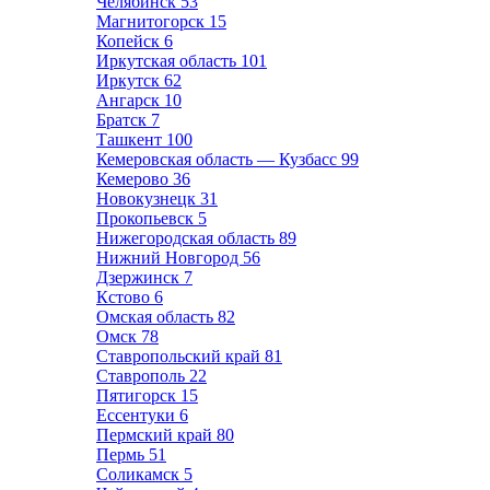
Челябинск
53
Магнитогорск
15
Копейск
6
Иркутская область
101
Иркутск
62
Ангарск
10
Братск
7
Ташкент
100
Кемеровская область — Кузбасс
99
Кемерово
36
Новокузнецк
31
Прокопьевск
5
Нижегородская область
89
Нижний Новгород
56
Дзержинск
7
Кстово
6
Омская область
82
Омск
78
Ставропольский край
81
Ставрополь
22
Пятигорск
15
Ессентуки
6
Пермский край
80
Пермь
51
Соликамск
5