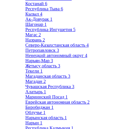
Костанай
6
Республика Тыва
6
Кызыл
4
Ак-Довурак
1
Шагонар
1
Республика Ингушетия
5
Магас
2
Назрань
2
Северо-Казахстанская область
4
Петропавловск
3
Ненецкий автономный округ
4
Нарьян-Мар
3
Жетысу область
3
Текели
1
Магаданская область
3
Магадан
2
Чувашская Республика
3
Алатырь
1
Мариинский Посад
1
Еврейская автономная область
2
Биробиджан
1
Облучье
1
Нарынская область
1
Нарын
1
Республика Калмыкия
1