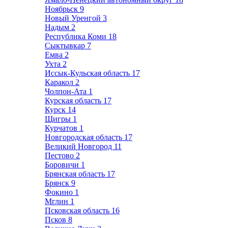
Ноябрьск
9
Новый Уренгой
3
Надым
2
Республика Коми
18
Сыктывкар
7
Емва
2
Ухта
2
Иссык-Кульская область
17
Каракол
2
Чолпон-Ата
1
Курская область
17
Курск
14
Щигры
1
Курчатов
1
Новгородская область
17
Великий Новгород
11
Пестово
2
Боровичи
1
Брянская область
17
Брянск
9
Фокино
1
Мглин
1
Псковская область
16
Псков
8