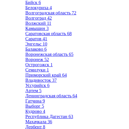
Бийск
6
Белокуриха
4
Волгоградская область
72
Волгоград
42
Волжский
11
Камышин
3
Саратовская область
68
Саратов
41
Энгельс
10
Балаково
6
Воронежская область
65
Воронеж
52
Острогожск
1
Семилуки
1
Приморский край
64
Владивосток
37
Уссурийск
6
Артем
5
Ленинградская область
64
Гатчина
9
Выборг
5
Кудрово
4
Республика Дагестан
63
Махачкала
36
Дербент
8