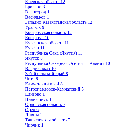
Киевская область
12
Бровари
3
Вышгород
1
Васильков
1
Западно-Казахстанская область
12
Уральск
9
Костромская область
12
Кострома
10
Курганская область
11
Курган
11
Республика Саха (Якутия)
11
Якутск
8
Республика Северная Осетия — Алания
10
Владикавказ
10
Забайкальский край
8
Чита
8
Камчатский край
8
Петропавловск-Камчатский
5
Елизово
1
Вилючинск
1
Орловская область
7
Орел
6
Ливны
1
Ташкентская область
7
Чирчик
1