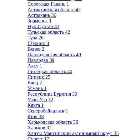
Советская Гавань
1
Астраханская область
47
Астрахань
36
Знаменск
1
Нур-Султан
43
Тульская область
42
Тула
26
Щёкино
3
Венев
2
Павлодарская область
40
Павлодар
39
Аксу
1
Липецкая область
40
Липецк
25
Елец
2
Усмань
1
Республика Бурятия
39
Улан-Удэ
32
Кяхта
1
Северобайкальск
1
Київ
38
Харьковская область
36
Харьков
32
Ханты-Мансийский автономный округ
35
Сургут
17