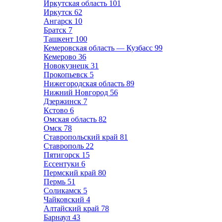
Иркутская область
101
Иркутск
62
Ангарск
10
Братск
7
Ташкент
100
Кемеровская область — Кузбасс
99
Кемерово
36
Новокузнецк
31
Прокопьевск
5
Нижегородская область
89
Нижний Новгород
56
Дзержинск
7
Кстово
6
Омская область
82
Омск
78
Ставропольский край
81
Ставрополь
22
Пятигорск
15
Ессентуки
6
Пермский край
80
Пермь
51
Соликамск
5
Чайковский
4
Алтайский край
78
Барнаул
43