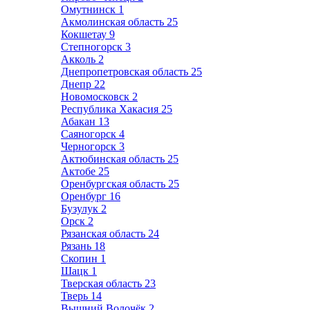
Омутнинск
1
Акмолинская область
25
Кокшетау
9
Степногорск
3
Акколь
2
Днепропетровская область
25
Днепр
22
Новомосковск
2
Республика Хакасия
25
Абакан
13
Саяногорск
4
Черногорск
3
Актюбинская область
25
Актобе
25
Оренбургская область
25
Оренбург
16
Бузулук
2
Орск
2
Рязанская область
24
Рязань
18
Скопин
1
Шацк
1
Тверская область
23
Тверь
14
Вышний Волочёк
2