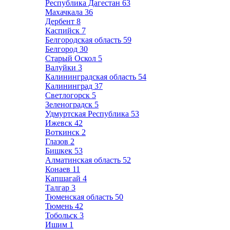
Республика Дагестан
63
Махачкала
36
Дербент
8
Каспийск
7
Белгородская область
59
Белгород
30
Старый Оскол
5
Валуйки
3
Калининградская область
54
Калининград
37
Светлогорск
5
Зеленоградск
5
Удмуртская Республика
53
Ижевск
42
Воткинск
2
Глазов
2
Бишкек
53
Алматинская область
52
Конаев
11
Капшагай
4
Талгар
3
Тюменская область
50
Тюмень
42
Тобольск
3
Ишим
1