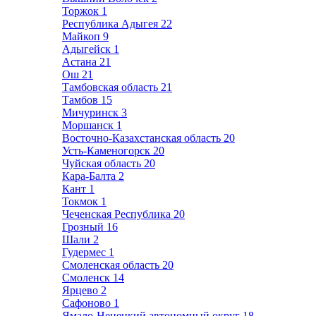
Торжок
1
Республика Адыгея
22
Майкоп
9
Адыгейск
1
Астана
21
Ош
21
Тамбовская область
21
Тамбов
15
Мичуринск
3
Моршанск
1
Восточно-Казахстанская область
20
Усть-Каменогорск
20
Чуйская область
20
Кара-Балта
2
Кант
1
Токмок
1
Чеченская Республика
20
Грозный
16
Шали
2
Гудермес
1
Смоленская область
20
Смоленск
14
Ярцево
2
Сафоново
1
Ямало-Ненецкий автономный округ
18