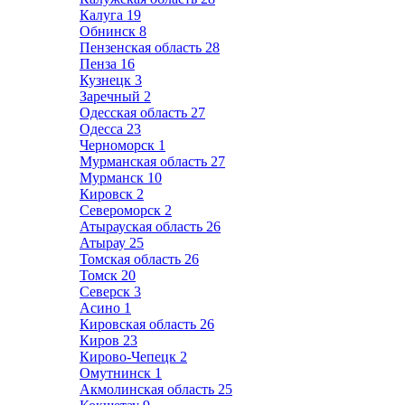
Калуга
19
Обнинск
8
Пензенская область
28
Пенза
16
Кузнецк
3
Заречный
2
Одесская область
27
Одесса
23
Черноморск
1
Мурманская область
27
Мурманск
10
Кировск
2
Североморск
2
Атырауская область
26
Атырау
25
Томская область
26
Томск
20
Северск
3
Асино
1
Кировская область
26
Киров
23
Кирово-Чепецк
2
Омутнинск
1
Акмолинская область
25