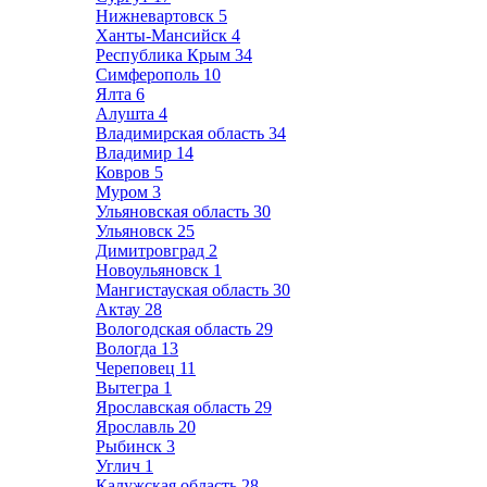
Нижневартовск
5
Ханты-Мансийск
4
Республика Крым
34
Симферополь
10
Ялта
6
Алушта
4
Владимирская область
34
Владимир
14
Ковров
5
Муром
3
Ульяновская область
30
Ульяновск
25
Димитровград
2
Новоульяновск
1
Мангистауская область
30
Актау
28
Вологодская область
29
Вологда
13
Череповец
11
Вытегра
1
Ярославская область
29
Ярославль
20
Рыбинск
3
Углич
1
Калужская область
28