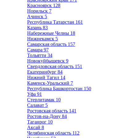
Красноярск
128
Норильск
7
Ачинск
5
Республика Татарстан
161
Казань
83
Набережные Челны
18
Нижнекамск
5
Самарская область
157
Самара
97
Тольятти
34
Новокуйбышевск
9
Свердловская область
151
Екатеринбург
84
Нижний Тагил
14
Каменск-Уральский
7
Республика Башкортостан
150
Уфа
91
Стерлитамак
10
Салават
5
Ростовская область
141
Ростов-на-Дону
84
Таганрог
10
Аксай
8
Челябинская область
112