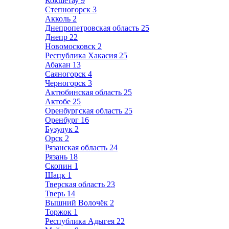
Кокшетау
9
Степногорск
3
Акколь
2
Днепропетровская область
25
Днепр
22
Новомосковск
2
Республика Хакасия
25
Абакан
13
Саяногорск
4
Черногорск
3
Актюбинская область
25
Актобе
25
Оренбургская область
25
Оренбург
16
Бузулук
2
Орск
2
Рязанская область
24
Рязань
18
Скопин
1
Шацк
1
Тверская область
23
Тверь
14
Вышний Волочёк
2
Торжок
1
Республика Адыгея
22