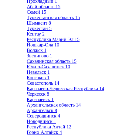
Прохладный
1
Абай область
15
Семей
15
Туркестанская область
15
Шымкент
8
Туркестан
5
Кентау
2
Республика Марий Эл
15
Йошкар-Ола
10
Волжск
1
Звенигово
1
Сахалинская область
15
Южно-Сахалинск
10
Невельск
1
Корсаков
1
Севастополь
14
Карачаево-Черкесская Республика
14
Черкесск
8
Карачаевск
1
Архангельская область
14
Архангельск
8
Северодвинск
4
Новодвинск
1
Республика Алтай
12
Горно-Алтайск
4