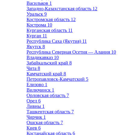
Васильков
1
Западно-Казахстанская область
12
Уральск
9
Костромская область
12
Кострома
10
Курганская область
11
Курган
11
Республика Саха (Якутия)
11
Якутск
8
Республика Северная Осетия — Алания
10
Владикавказ
10
Забайкальский край
8
Чита
8
Камчатский край
8
Петропавловск-Камчатский
5
Елизово
1
Вилючинск
1
Орловская область
7
Орел
6
Ливны
1
Ташкентская область
7
Чирчик
1
Ошская область
7
Киев
6
Костанайская область
6