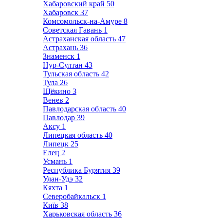
Хабаровский край
50
Хабаровск
37
Комсомольск-на-Амуре
8
Советская Гавань
1
Астраханская область
47
Астрахань
36
Знаменск
1
Нур-Султан
43
Тульская область
42
Тула
26
Щёкино
3
Венев
2
Павлодарская область
40
Павлодар
39
Аксу
1
Липецкая область
40
Липецк
25
Елец
2
Усмань
1
Республика Бурятия
39
Улан-Удэ
32
Кяхта
1
Северобайкальск
1
Київ
38
Харьковская область
36