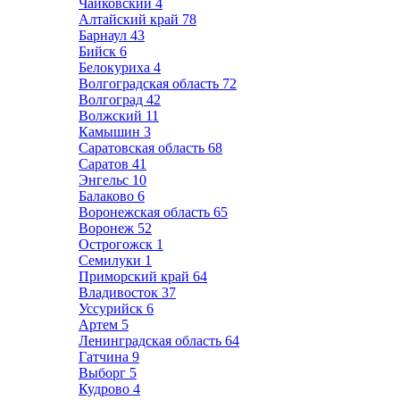
Чайковский
4
Алтайский край
78
Барнаул
43
Бийск
6
Белокуриха
4
Волгоградская область
72
Волгоград
42
Волжский
11
Камышин
3
Саратовская область
68
Саратов
41
Энгельс
10
Балаково
6
Воронежская область
65
Воронеж
52
Острогожск
1
Семилуки
1
Приморский край
64
Владивосток
37
Уссурийск
6
Артем
5
Ленинградская область
64
Гатчина
9
Выборг
5
Кудрово
4