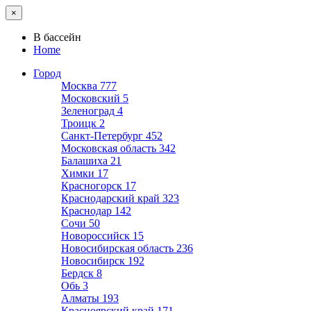
×
В бассейн
Home
Город
Москва
777
Московский
5
Зеленоград
4
Троицк
2
Санкт-Петербург
452
Московская область
342
Балашиха
21
Химки
17
Красногорск
17
Краснодарский край
323
Краснодар
142
Сочи
50
Новороссийск
15
Новосибирская область
236
Новосибирск
192
Бердск
8
Обь
3
Алматы
193
Красноярский край
171