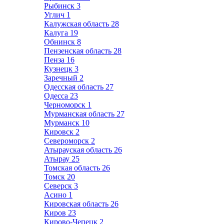
Рыбинск
3
Углич
1
Калужская область
28
Калуга
19
Обнинск
8
Пензенская область
28
Пенза
16
Кузнецк
3
Заречный
2
Одесская область
27
Одесса
23
Черноморск
1
Мурманская область
27
Мурманск
10
Кировск
2
Североморск
2
Атырауская область
26
Атырау
25
Томская область
26
Томск
20
Северск
3
Асино
1
Кировская область
26
Киров
23
Кирово-Чепецк
2