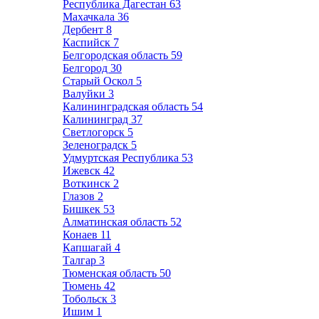
Республика Дагестан
63
Махачкала
36
Дербент
8
Каспийск
7
Белгородская область
59
Белгород
30
Старый Оскол
5
Валуйки
3
Калининградская область
54
Калининград
37
Светлогорск
5
Зеленоградск
5
Удмуртская Республика
53
Ижевск
42
Воткинск
2
Глазов
2
Бишкек
53
Алматинская область
52
Конаев
11
Капшагай
4
Талгар
3
Тюменская область
50
Тюмень
42
Тобольск
3
Ишим
1