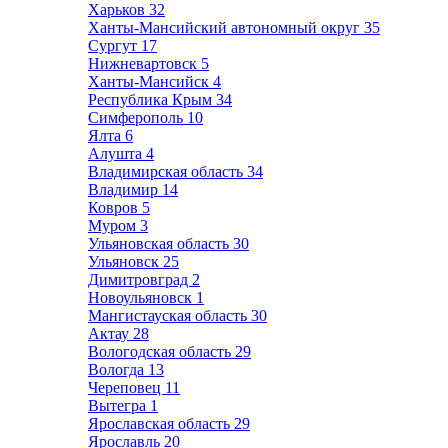
Харьков
32
Ханты-Мансийский автономный округ
35
Сургут
17
Нижневартовск
5
Ханты-Мансийск
4
Республика Крым
34
Симферополь
10
Ялта
6
Алушта
4
Владимирская область
34
Владимир
14
Ковров
5
Муром
3
Ульяновская область
30
Ульяновск
25
Димитровград
2
Новоульяновск
1
Мангистауская область
30
Актау
28
Вологодская область
29
Вологда
13
Череповец
11
Вытегра
1
Ярославская область
29
Ярославль
20