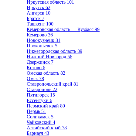
Иркутская область
101
Иркутск
62
Ангарск
10
Братск
7
Ташкент
100
Кемеровская область — Кузбасс
99
Кемерово
36
Новокузнецк
31
Прокопьевск
5
Нижегородская область
89
Нижний Новгород
56
Дзержинск
7
Кстово
6
Омская область
82
Омск
78
Ставропольский край
81
Ставрополь
22
Пятигорск
15
Ессентуки
6
Пермский край
80
Пермь
51
Соликамск
5
Чайковский
4
Алтайский край
78
Барнаул
43