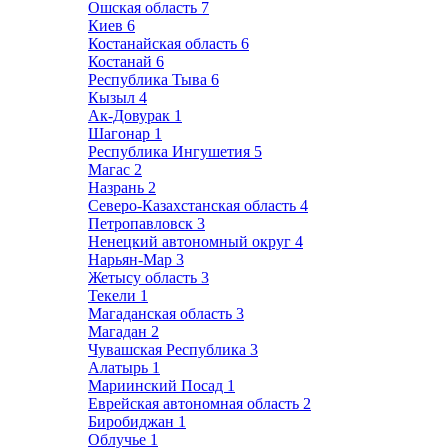
Ошская область
7
Киев
6
Костанайская область
6
Костанай
6
Республика Тыва
6
Кызыл
4
Ак-Довурак
1
Шагонар
1
Республика Ингушетия
5
Магас
2
Назрань
2
Северо-Казахстанская область
4
Петропавловск
3
Ненецкий автономный округ
4
Нарьян-Мар
3
Жетысу область
3
Текели
1
Магаданская область
3
Магадан
2
Чувашская Республика
3
Алатырь
1
Мариинский Посад
1
Еврейская автономная область
2
Биробиджан
1
Облучье
1