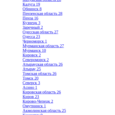
Калуга
19
Обнинск
8
Пензенская область
28
Пенза
16
Кузнецк
3
Заречный
2
Одесская область
27
Одесса
23
Черноморск
1
Мурманская область
27
Мурманск
10
Кировск
2
Североморск
2
Атырауская область
26
Атырау
25
Томская область
26
Томск
20
Северск
3
Асино
1
Кировская область
26
Киров
23
Кирово-Чепецк
2
Омутнинск
1
Акмолинская область
25