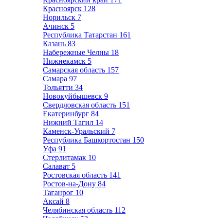
Красноярск
128
Норильск
7
Ачинск
5
Республика Татарстан
161
Казань
83
Набережные Челны
18
Нижнекамск
5
Самарская область
157
Самара
97
Тольятти
34
Новокуйбышевск
9
Свердловская область
151
Екатеринбург
84
Нижний Тагил
14
Каменск-Уральский
7
Республика Башкортостан
150
Уфа
91
Стерлитамак
10
Салават
5
Ростовская область
141
Ростов-на-Дону
84
Таганрог
10
Аксай
8
Челябинская область
112