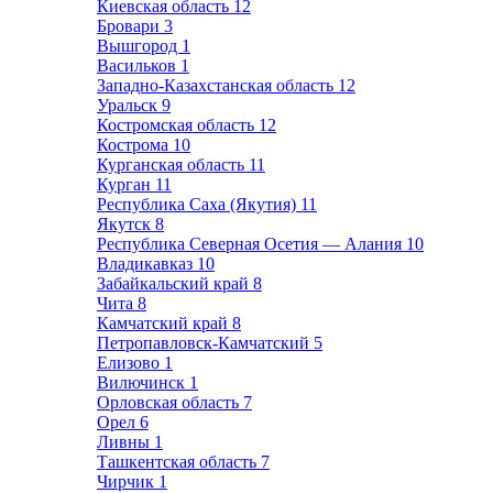
Киевская область
12
Бровари
3
Вышгород
1
Васильков
1
Западно-Казахстанская область
12
Уральск
9
Костромская область
12
Кострома
10
Курганская область
11
Курган
11
Республика Саха (Якутия)
11
Якутск
8
Республика Северная Осетия — Алания
10
Владикавказ
10
Забайкальский край
8
Чита
8
Камчатский край
8
Петропавловск-Камчатский
5
Елизово
1
Вилючинск
1
Орловская область
7
Орел
6
Ливны
1
Ташкентская область
7
Чирчик
1