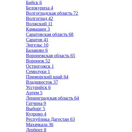
Бийск
6
Белокуриха
4
Волгоградская область
72
Волгоград
42
Волжский
11
Камышин
3
Саратовская область
68
Саратов
41
Энгельс
10
Балаково
6
Воронежская область
65
Воронеж
52
Острогожск
1
Семилуки
1
Приморский край
64
Владивосток
37
Уссурийск
6
Артем
5
Ленинградская область
64
Гатчина
9
Выборг
5
Кудрово
4
Республика Дагестан
63
Махачкала
36
Дербент
8