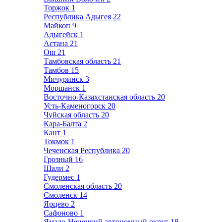
Торжок
1
Республика Адыгея
22
Майкоп
9
Адыгейск
1
Астана
21
Ош
21
Тамбовская область
21
Тамбов
15
Мичуринск
3
Моршанск
1
Восточно-Казахстанская область
20
Усть-Каменогорск
20
Чуйская область
20
Кара-Балта
2
Кант
1
Токмок
1
Чеченская Республика
20
Грозный
16
Шали
2
Гудермес
1
Смоленская область
20
Смоленск
14
Ярцево
2
Сафоново
1
Ямало-Ненецкий автономный округ
18