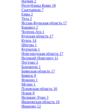
Надым
2
Республика Коми
18
Сыктывкар
7
Емва
2
Ухта
2
Иссык-Кульская область
17
Каракол
2
Чолпон-Ата
1
Курская область
17
Курск
14
Щигры
1
Курчатов
1
Новгородская область
17
Великий Новгород
11
Пестово
2
Боровичи
1
Брянская область
17
Брянск
9
Фокино
1
Мглин
1
Псковская область
16
Псков
8
Великие Луки
3
Ивановская область
16
Иваново
12