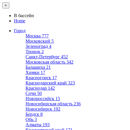
×
В бассейн
Home
Город
Москва
777
Московский
5
Зеленоград
4
Троицк
2
Санкт-Петербург
452
Московская область
342
Балашиха
21
Химки
17
Красногорск
17
Краснодарский край
323
Краснодар
142
Сочи
50
Новороссийск
15
Новосибирская область
236
Новосибирск
192
Бердск
8
Обь
3
Алматы
193
Красноярский край
171