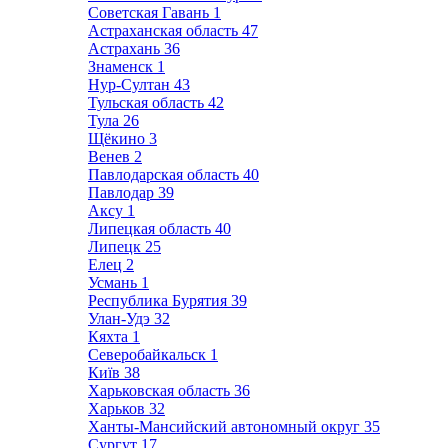
Советская Гавань
1
Астраханская область
47
Астрахань
36
Знаменск
1
Нур-Султан
43
Тульская область
42
Тула
26
Щёкино
3
Венев
2
Павлодарская область
40
Павлодар
39
Аксу
1
Липецкая область
40
Липецк
25
Елец
2
Усмань
1
Республика Бурятия
39
Улан-Удэ
32
Кяхта
1
Северобайкальск
1
Київ
38
Харьковская область
36
Харьков
32
Ханты-Мансийский автономный округ
35
Сургут
17