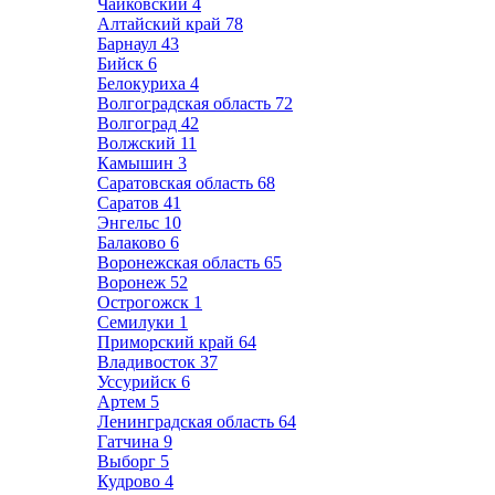
Чайковский
4
Алтайский край
78
Барнаул
43
Бийск
6
Белокуриха
4
Волгоградская область
72
Волгоград
42
Волжский
11
Камышин
3
Саратовская область
68
Саратов
41
Энгельс
10
Балаково
6
Воронежская область
65
Воронеж
52
Острогожск
1
Семилуки
1
Приморский край
64
Владивосток
37
Уссурийск
6
Артем
5
Ленинградская область
64
Гатчина
9
Выборг
5
Кудрово
4