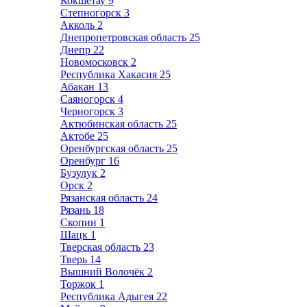
Кокшетау
9
Степногорск
3
Акколь
2
Днепропетровская область
25
Днепр
22
Новомосковск
2
Республика Хакасия
25
Абакан
13
Саяногорск
4
Черногорск
3
Актюбинская область
25
Актобе
25
Оренбургская область
25
Оренбург
16
Бузулук
2
Орск
2
Рязанская область
24
Рязань
18
Скопин
1
Шацк
1
Тверская область
23
Тверь
14
Вышний Волочёк
2
Торжок
1
Республика Адыгея
22