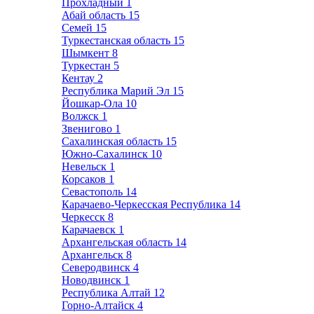
Прохладный
1
Абай область
15
Семей
15
Туркестанская область
15
Шымкент
8
Туркестан
5
Кентау
2
Республика Марий Эл
15
Йошкар-Ола
10
Волжск
1
Звенигово
1
Сахалинская область
15
Южно-Сахалинск
10
Невельск
1
Корсаков
1
Севастополь
14
Карачаево-Черкесская Республика
14
Черкесск
8
Карачаевск
1
Архангельская область
14
Архангельск
8
Северодвинск
4
Новодвинск
1
Республика Алтай
12
Горно-Алтайск
4