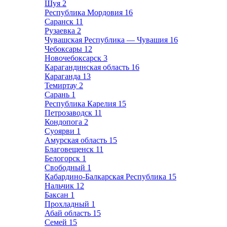
Шуя
2
Республика Мордовия
16
Саранск
11
Рузаевка
2
Чувашская Республика — Чувашия
16
Чебоксары
12
Новочебоксарск
3
Карагандинская область
16
Караганда
13
Темиртау
2
Сарань
1
Республика Карелия
15
Петрозаводск
11
Кондопога
2
Суоярви
1
Амурская область
15
Благовещенск
11
Белогорск
1
Свободный
1
Кабардино-Балкарская Республика
15
Нальчик
12
Баксан
1
Прохладный
1
Абай область
15
Семей
15