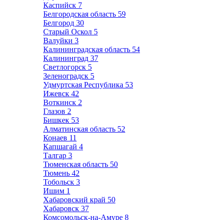
Каспийск
7
Белгородская область
59
Белгород
30
Старый Оскол
5
Валуйки
3
Калининградская область
54
Калининград
37
Светлогорск
5
Зеленоградск
5
Удмуртская Республика
53
Ижевск
42
Воткинск
2
Глазов
2
Бишкек
53
Алматинская область
52
Конаев
11
Капшагай
4
Талгар
3
Тюменская область
50
Тюмень
42
Тобольск
3
Ишим
1
Хабаровский край
50
Хабаровск
37
Комсомольск-на-Амуре
8