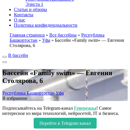
Элиста
1
Статьи и обзоры
Контакты
О нас
Политика конфиденциальности
Главная страница
»
Все бассейны
»
Республика
Башкортостан
»
Уфа
»
Бассейн «Family swim» — Евгения
Столярова, 6
В бассейн
Бассейн «Family swim» — Евгения
Столярова, 6
Республика Башкортостан
Уфа
В избранное
Подписывайтесь на Telegram-канал
Генережка
! Самое
интересное из мира технологий, нейросетей, IT и бизнеса.
Перейти в Telegram канал