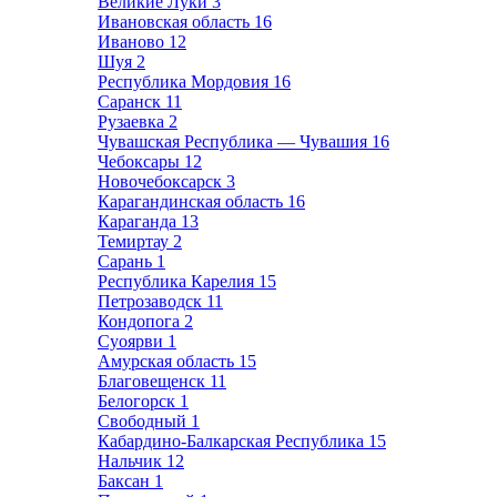
Великие Луки
3
Ивановская область
16
Иваново
12
Шуя
2
Республика Мордовия
16
Саранск
11
Рузаевка
2
Чувашская Республика — Чувашия
16
Чебоксары
12
Новочебоксарск
3
Карагандинская область
16
Караганда
13
Темиртау
2
Сарань
1
Республика Карелия
15
Петрозаводск
11
Кондопога
2
Суоярви
1
Амурская область
15
Благовещенск
11
Белогорск
1
Свободный
1
Кабардино-Балкарская Республика
15
Нальчик
12
Баксан
1