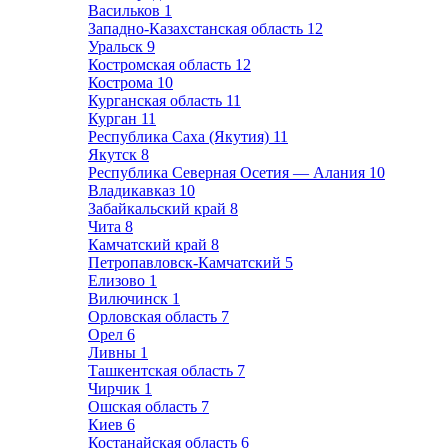
Васильков
1
Западно-Казахстанская область
12
Уральск
9
Костромская область
12
Кострома
10
Курганская область
11
Курган
11
Республика Саха (Якутия)
11
Якутск
8
Республика Северная Осетия — Алания
10
Владикавказ
10
Забайкальский край
8
Чита
8
Камчатский край
8
Петропавловск-Камчатский
5
Елизово
1
Вилючинск
1
Орловская область
7
Орел
6
Ливны
1
Ташкентская область
7
Чирчик
1
Ошская область
7
Киев
6
Костанайская область
6