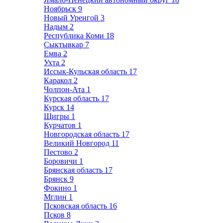
Ноябрьск
9
Новый Уренгой
3
Надым
2
Республика Коми
18
Сыктывкар
7
Емва
2
Ухта
2
Иссык-Кульская область
17
Каракол
2
Чолпон-Ата
1
Курская область
17
Курск
14
Щигры
1
Курчатов
1
Новгородская область
17
Великий Новгород
11
Пестово
2
Боровичи
1
Брянская область
17
Брянск
9
Фокино
1
Мглин
1
Псковская область
16
Псков
8