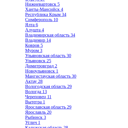
Нижневартовск
5
Ханты-Мансийск
4
Республика Крым
34
Симферополь
10
Ялта
6
Алушта
4
Владимирская область
34
Владимир
14
Ковров
5
Муром
3
Ульяновская область
30
Ульяновск
25
Димитровград
2
Новоульяновск
1
Мангистауская область
30
Актау
28
Вологодская область
29
Вологда
13
Череповец
11
Вытегра
1
Ярославская область
29
Ярославль
20
Рыбинск
3
Углич
1
Калужская область
28