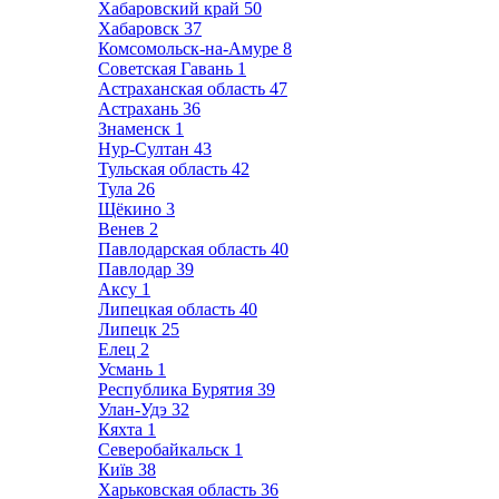
Хабаровский край
50
Хабаровск
37
Комсомольск-на-Амуре
8
Советская Гавань
1
Астраханская область
47
Астрахань
36
Знаменск
1
Нур-Султан
43
Тульская область
42
Тула
26
Щёкино
3
Венев
2
Павлодарская область
40
Павлодар
39
Аксу
1
Липецкая область
40
Липецк
25
Елец
2
Усмань
1
Республика Бурятия
39
Улан-Удэ
32
Кяхта
1
Северобайкальск
1
Київ
38
Харьковская область
36