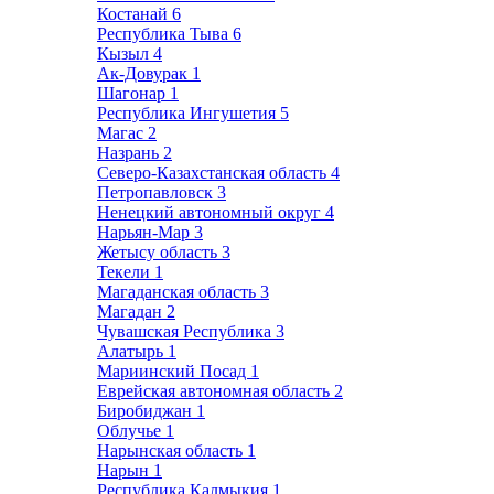
Костанай
6
Республика Тыва
6
Кызыл
4
Ак-Довурак
1
Шагонар
1
Республика Ингушетия
5
Магас
2
Назрань
2
Северо-Казахстанская область
4
Петропавловск
3
Ненецкий автономный округ
4
Нарьян-Мар
3
Жетысу область
3
Текели
1
Магаданская область
3
Магадан
2
Чувашская Республика
3
Алатырь
1
Мариинский Посад
1
Еврейская автономная область
2
Биробиджан
1
Облучье
1
Нарынская область
1
Нарын
1
Республика Калмыкия
1