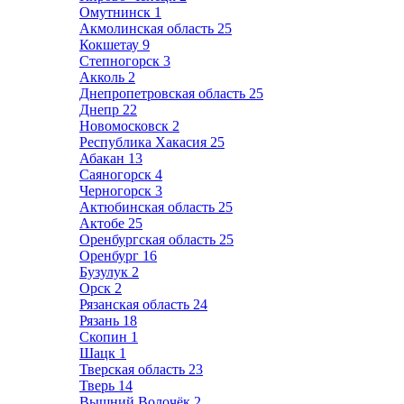
Омутнинск
1
Акмолинская область
25
Кокшетау
9
Степногорск
3
Акколь
2
Днепропетровская область
25
Днепр
22
Новомосковск
2
Республика Хакасия
25
Абакан
13
Саяногорск
4
Черногорск
3
Актюбинская область
25
Актобе
25
Оренбургская область
25
Оренбург
16
Бузулук
2
Орск
2
Рязанская область
24
Рязань
18
Скопин
1
Шацк
1
Тверская область
23
Тверь
14
Вышний Волочёк
2