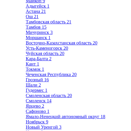
Майкоп
9
Адыгейск
1
Астана
21
Ош
21
Тамбовская область
21
Тамбов
15
Мичуринск
3
Моршанск
1
Восточно-Казахстанская область
20
Усть-Каменогорск
20
Чуйская область
20
Кара-Балта
2
Кант
1
Токмок
1
Чеченская Республика
20
Грозный
16
Шали
2
Гудермес
1
Смоленская область
20
Смоленск
14
Ярцево
2
Сафоново
1
Ямало-Ненецкий автономный округ
18
Ноябрьск
9
Новый Уренгой
3