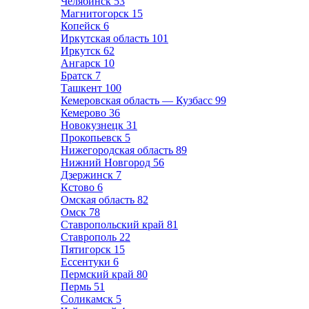
Челябинск
53
Магнитогорск
15
Копейск
6
Иркутская область
101
Иркутск
62
Ангарск
10
Братск
7
Ташкент
100
Кемеровская область — Кузбасс
99
Кемерово
36
Новокузнецк
31
Прокопьевск
5
Нижегородская область
89
Нижний Новгород
56
Дзержинск
7
Кстово
6
Омская область
82
Омск
78
Ставропольский край
81
Ставрополь
22
Пятигорск
15
Ессентуки
6
Пермский край
80
Пермь
51
Соликамск
5