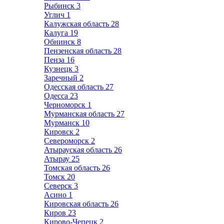
Рыбинск
3
Углич
1
Калужская область
28
Калуга
19
Обнинск
8
Пензенская область
28
Пенза
16
Кузнецк
3
Заречный
2
Одесская область
27
Одесса
23
Черноморск
1
Мурманская область
27
Мурманск
10
Кировск
2
Североморск
2
Атырауская область
26
Атырау
25
Томская область
26
Томск
20
Северск
3
Асино
1
Кировская область
26
Киров
23
Кирово-Чепецк
2