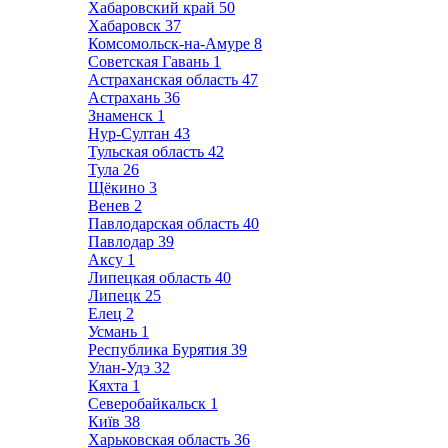
Хабаровский край
50
Хабаровск
37
Комсомольск-на-Амуре
8
Советская Гавань
1
Астраханская область
47
Астрахань
36
Знаменск
1
Нур-Султан
43
Тульская область
42
Тула
26
Щёкино
3
Венев
2
Павлодарская область
40
Павлодар
39
Аксу
1
Липецкая область
40
Липецк
25
Елец
2
Усмань
1
Республика Бурятия
39
Улан-Удэ
32
Кяхта
1
Северобайкальск
1
Київ
38
Харьковская область
36