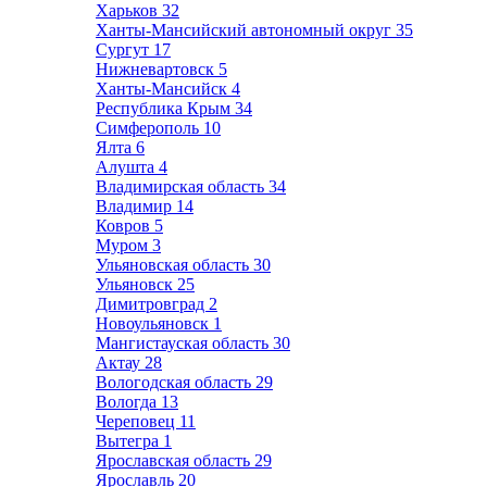
Харьков
32
Ханты-Мансийский автономный округ
35
Сургут
17
Нижневартовск
5
Ханты-Мансийск
4
Республика Крым
34
Симферополь
10
Ялта
6
Алушта
4
Владимирская область
34
Владимир
14
Ковров
5
Муром
3
Ульяновская область
30
Ульяновск
25
Димитровград
2
Новоульяновск
1
Мангистауская область
30
Актау
28
Вологодская область
29
Вологда
13
Череповец
11
Вытегра
1
Ярославская область
29
Ярославль
20