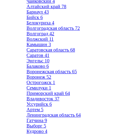
Чайковский
4
Алтайский край
78
Барнаул
43
Бийск
6
Белокуриха
4
Волгоградская область
72
Волгоград
42
Волжский
11
Камышин
3
Саратовская область
68
Саратов
41
Энгельс
10
Балаково
6
Воронежская область
65
Воронеж
52
Острогожск
1
Семилуки
1
Приморский край
64
Владивосток
37
Уссурийск
6
Артем
5
Ленинградская область
64
Гатчина
9
Выборг
5
Кудрово
4