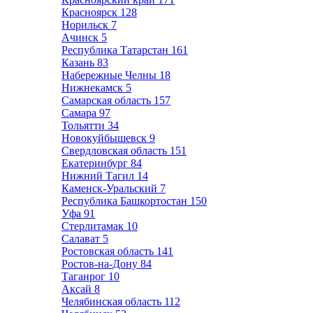
Красноярск
128
Норильск
7
Ачинск
5
Республика Татарстан
161
Казань
83
Набережные Челны
18
Нижнекамск
5
Самарская область
157
Самара
97
Тольятти
34
Новокуйбышевск
9
Свердловская область
151
Екатеринбург
84
Нижний Тагил
14
Каменск-Уральский
7
Республика Башкортостан
150
Уфа
91
Стерлитамак
10
Салават
5
Ростовская область
141
Ростов-на-Дону
84
Таганрог
10
Аксай
8
Челябинская область
112