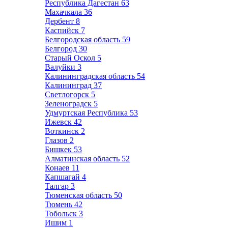
Республика Дагестан
63
Махачкала
36
Дербент
8
Каспийск
7
Белгородская область
59
Белгород
30
Старый Оскол
5
Валуйки
3
Калининградская область
54
Калининград
37
Светлогорск
5
Зеленоградск
5
Удмуртская Республика
53
Ижевск
42
Воткинск
2
Глазов
2
Бишкек
53
Алматинская область
52
Конаев
11
Капшагай
4
Талгар
3
Тюменская область
50
Тюмень
42
Тобольск
3
Ишим
1