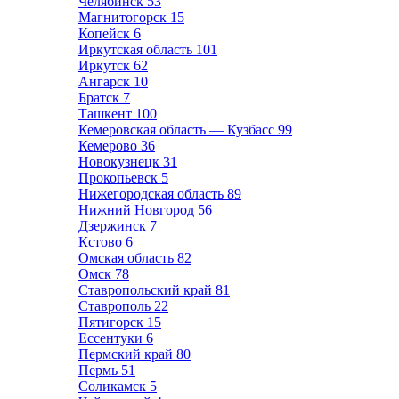
Челябинск
53
Магнитогорск
15
Копейск
6
Иркутская область
101
Иркутск
62
Ангарск
10
Братск
7
Ташкент
100
Кемеровская область — Кузбасс
99
Кемерово
36
Новокузнецк
31
Прокопьевск
5
Нижегородская область
89
Нижний Новгород
56
Дзержинск
7
Кстово
6
Омская область
82
Омск
78
Ставропольский край
81
Ставрополь
22
Пятигорск
15
Ессентуки
6
Пермский край
80
Пермь
51
Соликамск
5