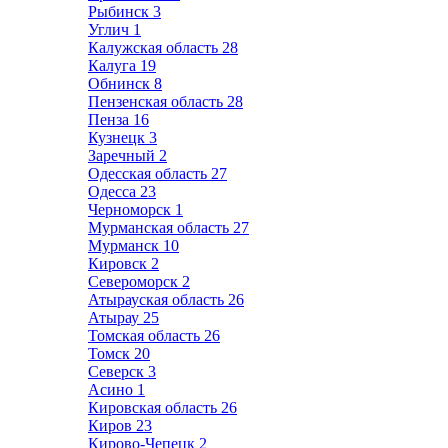
Рыбинск
3
Углич
1
Калужская область
28
Калуга
19
Обнинск
8
Пензенская область
28
Пенза
16
Кузнецк
3
Заречный
2
Одесская область
27
Одесса
23
Черноморск
1
Мурманская область
27
Мурманск
10
Кировск
2
Североморск
2
Атырауская область
26
Атырау
25
Томская область
26
Томск
20
Северск
3
Асино
1
Кировская область
26
Киров
23
Кирово-Чепецк
2