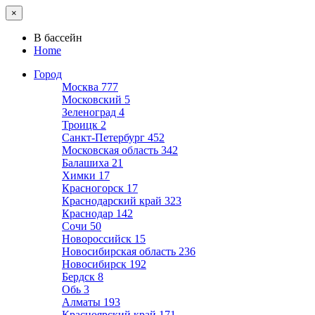
×
В бассейн
Home
Город
Москва
777
Московский
5
Зеленоград
4
Троицк
2
Санкт-Петербург
452
Московская область
342
Балашиха
21
Химки
17
Красногорск
17
Краснодарский край
323
Краснодар
142
Сочи
50
Новороссийск
15
Новосибирская область
236
Новосибирск
192
Бердск
8
Обь
3
Алматы
193
Красноярский край
171