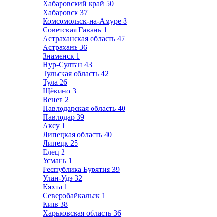
Хабаровский край
50
Хабаровск
37
Комсомольск-на-Амуре
8
Советская Гавань
1
Астраханская область
47
Астрахань
36
Знаменск
1
Нур-Султан
43
Тульская область
42
Тула
26
Щёкино
3
Венев
2
Павлодарская область
40
Павлодар
39
Аксу
1
Липецкая область
40
Липецк
25
Елец
2
Усмань
1
Республика Бурятия
39
Улан-Удэ
32
Кяхта
1
Северобайкальск
1
Київ
38
Харьковская область
36