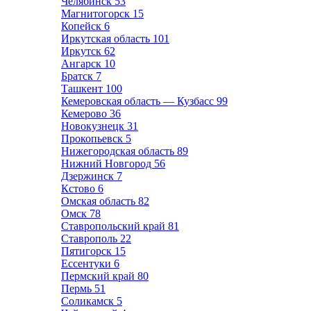
Челябинск
53
Магнитогорск
15
Копейск
6
Иркутская область
101
Иркутск
62
Ангарск
10
Братск
7
Ташкент
100
Кемеровская область — Кузбасс
99
Кемерово
36
Новокузнецк
31
Прокопьевск
5
Нижегородская область
89
Нижний Новгород
56
Дзержинск
7
Кстово
6
Омская область
82
Омск
78
Ставропольский край
81
Ставрополь
22
Пятигорск
15
Ессентуки
6
Пермский край
80
Пермь
51
Соликамск
5