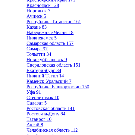
Красноярск
128
Норильск
7
Ачинск
5
Республика Татарстан
161
Казань
83
Набережные Челны
18
Нижнекамск
5
Самарская область
157
Самара
97
Тольятти
34
Новокуйбышевск
9
Свердловская область
151
Екатеринбург
84
Нижний Тагил
14
Каменск-Уральский
7
Республика Башкортостан
150
Уфа
91
Стерлитамак
10
Салават
5
Ростовская область
141
Ростов-на-Дону
84
Таганрог
10
Аксай
8
Челябинская область
112