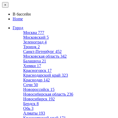
×
В бассейн
Home
Город
Москва
777
Московский
5
Зеленоград
4
Троицк
2
Санкт-Петербург
452
Московская область
342
Балашиха
21
Химки
17
Красногорск
17
Краснодарский край
323
Краснодар
142
Сочи
50
Новороссийск
15
Новосибирская область
236
Новосибирск
192
Бердск
8
Обь
3
Алматы
193
Красноярский край
171