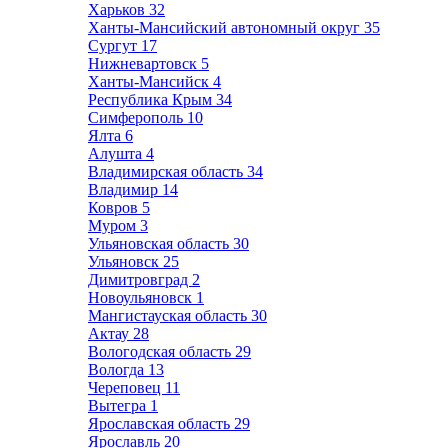
Харьков
32
Ханты-Мансийский автономный округ
35
Сургут
17
Нижневартовск
5
Ханты-Мансийск
4
Республика Крым
34
Симферополь
10
Ялта
6
Алушта
4
Владимирская область
34
Владимир
14
Ковров
5
Муром
3
Ульяновская область
30
Ульяновск
25
Димитровград
2
Новоульяновск
1
Мангистауская область
30
Актау
28
Вологодская область
29
Вологда
13
Череповец
11
Вытегра
1
Ярославская область
29
Ярославль
20