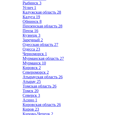
Рыбинск
3
Углич
1
Калужская область
28
Калуга
19
Обнинск
8
Пензенская область
28
Пенза
16
Кузнецк
3
Заречный
2
Одесская область
27
Одесса
23
Черноморск
1
Мурманская область
27
Мурманск
10
Кировск
2
Североморск
2
Атырауская область
26
Атырау
25
Томская область
26
Томск
20
Северск
3
Асино
1
Кировская область
26
Киров
23
Кирово-Чепецк
2