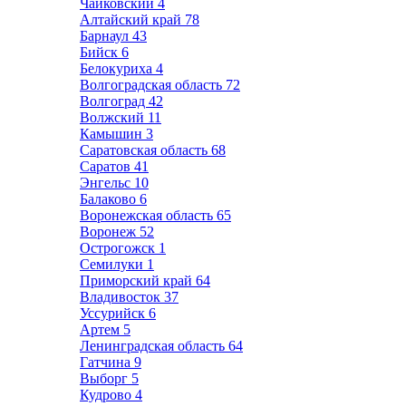
Чайковский
4
Алтайский край
78
Барнаул
43
Бийск
6
Белокуриха
4
Волгоградская область
72
Волгоград
42
Волжский
11
Камышин
3
Саратовская область
68
Саратов
41
Энгельс
10
Балаково
6
Воронежская область
65
Воронеж
52
Острогожск
1
Семилуки
1
Приморский край
64
Владивосток
37
Уссурийск
6
Артем
5
Ленинградская область
64
Гатчина
9
Выборг
5
Кудрово
4