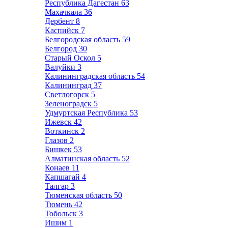
Республика Дагестан
63
Махачкала
36
Дербент
8
Каспийск
7
Белгородская область
59
Белгород
30
Старый Оскол
5
Валуйки
3
Калининградская область
54
Калининград
37
Светлогорск
5
Зеленоградск
5
Удмуртская Республика
53
Ижевск
42
Воткинск
2
Глазов
2
Бишкек
53
Алматинская область
52
Конаев
11
Капшагай
4
Талгар
3
Тюменская область
50
Тюмень
42
Тобольск
3
Ишим
1