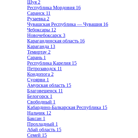
Шуя
2
Республика Мордовия
16
Саранск
11
Рузаевка
2
Чувашская Республика — Чувашия
16
Чебоксары
12
Новочебоксарск
3
Карагандинская область
16
Караганда
13
Темиртау
2
Сарань
1
Республика Карелия
15
Петрозаводск
11
Кондопога
2
Суоярви
1
Амурская область
15
Благовещенск
11
Белогорск
1
Свободный
1
Кабардино-Балкарская Республика
15
Нальчик
12
Баксан
1
Прохладный
1
Абай область
15
Семей
15