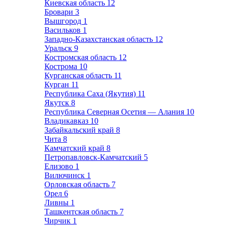
Киевская область
12
Бровари
3
Вышгород
1
Васильков
1
Западно-Казахстанская область
12
Уральск
9
Костромская область
12
Кострома
10
Курганская область
11
Курган
11
Республика Саха (Якутия)
11
Якутск
8
Республика Северная Осетия — Алания
10
Владикавказ
10
Забайкальский край
8
Чита
8
Камчатский край
8
Петропавловск-Камчатский
5
Елизово
1
Вилючинск
1
Орловская область
7
Орел
6
Ливны
1
Ташкентская область
7
Чирчик
1