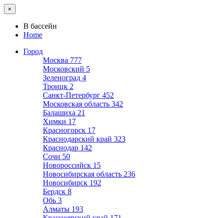
×
В бассейн
Home
Город
Москва
777
Московский
5
Зеленоград
4
Троицк
2
Санкт-Петербург
452
Московская область
342
Балашиха
21
Химки
17
Красногорск
17
Краснодарский край
323
Краснодар
142
Сочи
50
Новороссийск
15
Новосибирская область
236
Новосибирск
192
Бердск
8
Обь
3
Алматы
193
Красноярский край
171