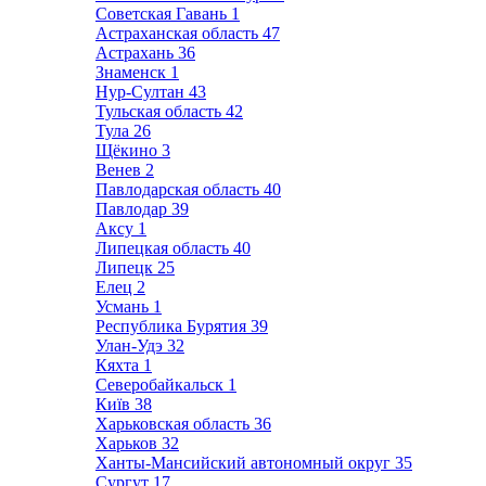
Советская Гавань
1
Астраханская область
47
Астрахань
36
Знаменск
1
Нур-Султан
43
Тульская область
42
Тула
26
Щёкино
3
Венев
2
Павлодарская область
40
Павлодар
39
Аксу
1
Липецкая область
40
Липецк
25
Елец
2
Усмань
1
Республика Бурятия
39
Улан-Удэ
32
Кяхта
1
Северобайкальск
1
Київ
38
Харьковская область
36
Харьков
32
Ханты-Мансийский автономный округ
35
Сургут
17