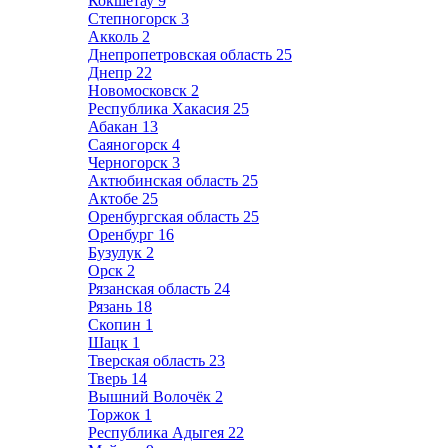
Кокшетау
9
Степногорск
3
Акколь
2
Днепропетровская область
25
Днепр
22
Новомосковск
2
Республика Хакасия
25
Абакан
13
Саяногорск
4
Черногорск
3
Актюбинская область
25
Актобе
25
Оренбургская область
25
Оренбург
16
Бузулук
2
Орск
2
Рязанская область
24
Рязань
18
Скопин
1
Шацк
1
Тверская область
23
Тверь
14
Вышний Волочёк
2
Торжок
1
Республика Адыгея
22