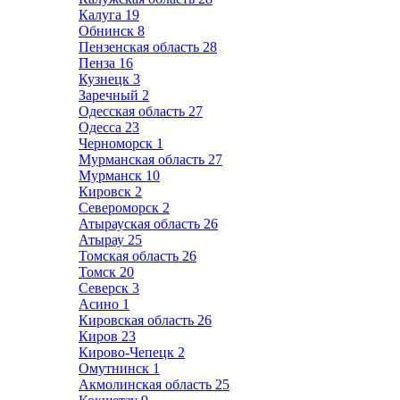
Калуга
19
Обнинск
8
Пензенская область
28
Пенза
16
Кузнецк
3
Заречный
2
Одесская область
27
Одесса
23
Черноморск
1
Мурманская область
27
Мурманск
10
Кировск
2
Североморск
2
Атырауская область
26
Атырау
25
Томская область
26
Томск
20
Северск
3
Асино
1
Кировская область
26
Киров
23
Кирово-Чепецк
2
Омутнинск
1
Акмолинская область
25