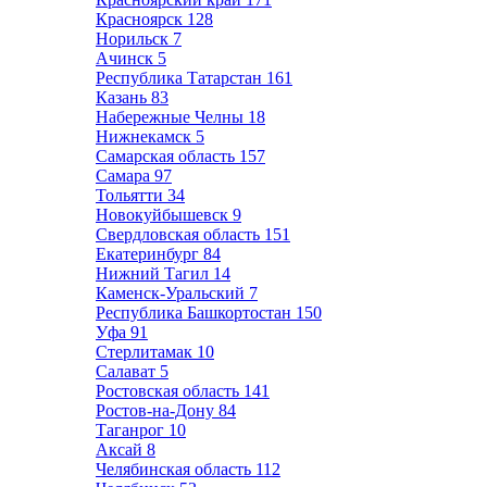
Красноярск
128
Норильск
7
Ачинск
5
Республика Татарстан
161
Казань
83
Набережные Челны
18
Нижнекамск
5
Самарская область
157
Самара
97
Тольятти
34
Новокуйбышевск
9
Свердловская область
151
Екатеринбург
84
Нижний Тагил
14
Каменск-Уральский
7
Республика Башкортостан
150
Уфа
91
Стерлитамак
10
Салават
5
Ростовская область
141
Ростов-на-Дону
84
Таганрог
10
Аксай
8
Челябинская область
112