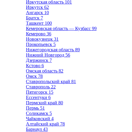
Иркутская область
101
Иркутск
62
Ангарск
10
Братск
7
Ташкент
100
Кемеровская область — Кузбасс
99
Кемерово
36
Новокузнецк
31
Прокопьевск
5
Нижегородская область
89
Нижний Новгород
56
Дзержинск
7
Кстово
6
Омская область
82
Омск
78
Ставропольский край
81
Ставрополь
22
Пятигорск
15
Ессентуки
6
Пермский край
80
Пермь
51
Соликамск
5
Чайковский
4
Алтайский край
78
Барнаул
43