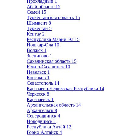
Прохладный
1
Абай область
15
Семей
15
Туркестанская область
15
Шымкент
8
Туркестан
5
Кентау
2
Республика Марий Эл
15
Йошкар-Ола
10
Волжск
1
Звенигово
1
Сахалинская область
15
Южно-Сахалинск
10
Невельск
1
Корсаков
1
Севастополь
14
Карачаево-Черкесская Республика
14
Черкесск
8
Карачаевск
1
Архангельская область
14
Архангельск
8
Северодвинск
4
Новодвинск
1
Республика Алтай
12
Горно-Алтайск
4