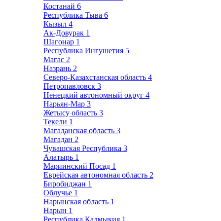
Костанай
6
Республика Тыва
6
Кызыл
4
Ак-Довурак
1
Шагонар
1
Республика Ингушетия
5
Магас
2
Назрань
2
Северо-Казахстанская область
4
Петропавловск
3
Ненецкий автономный округ
4
Нарьян-Мар
3
Жетысу область
3
Текели
1
Магаданская область
3
Магадан
2
Чувашская Республика
3
Алатырь
1
Мариинский Посад
1
Еврейская автономная область
2
Биробиджан
1
Облучье
1
Нарынская область
1
Нарын
1
Республика Калмыкия
1