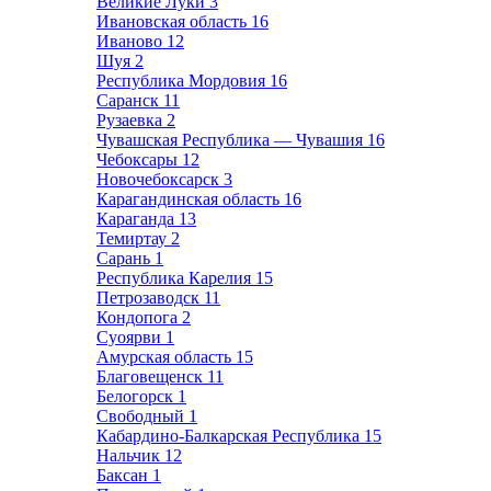
Великие Луки
3
Ивановская область
16
Иваново
12
Шуя
2
Республика Мордовия
16
Саранск
11
Рузаевка
2
Чувашская Республика — Чувашия
16
Чебоксары
12
Новочебоксарск
3
Карагандинская область
16
Караганда
13
Темиртау
2
Сарань
1
Республика Карелия
15
Петрозаводск
11
Кондопога
2
Суоярви
1
Амурская область
15
Благовещенск
11
Белогорск
1
Свободный
1
Кабардино-Балкарская Республика
15
Нальчик
12
Баксан
1