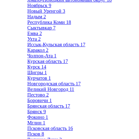
Ноябрьск
9
Новый Уренгой
3
Надым
2
Республика Коми
18
Сыктывкар
7
Емва
2
Ухта
2
Иссык-Кульская область
17
Каракол
2
Чолпон-Ата
1
Курская область
17
Курск
14
Щигры
1
Курчатов
1
Новгородская область
17
Великий Новгород
11
Пестово
2
Боровичи
1
Брянская область
17
Брянск
9
Фокино
1
Мглин
1
Псковская область
16
Псков
8