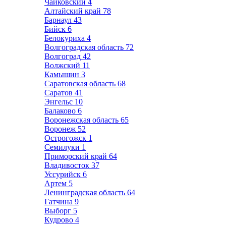
Чайковский
4
Алтайский край
78
Барнаул
43
Бийск
6
Белокуриха
4
Волгоградская область
72
Волгоград
42
Волжский
11
Камышин
3
Саратовская область
68
Саратов
41
Энгельс
10
Балаково
6
Воронежская область
65
Воронеж
52
Острогожск
1
Семилуки
1
Приморский край
64
Владивосток
37
Уссурийск
6
Артем
5
Ленинградская область
64
Гатчина
9
Выборг
5
Кудрово
4