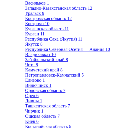
Васильков
1
Западно-Казахстанская область
12
Уральск
9
Костромская область
12
Кострома
10
Курганская область
11
Курган
11
Республика Саха (Якутия)
11
Якутск
8
Республика Северная Осетия — Алания
10
Владикавказ
10
Забайкальский край
8
Чита
8
Камчатский край
8
Петропавловск-Камчатский
5
Елизово
1
Вилючинск
1
Орловская область
7
Орел
6
Ливны
1
Ташкентская область
7
Чирчик
1
Ошская область
7
Киев
6
Костанайская область
6