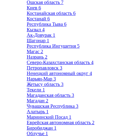
Ошская область
7
Киев
6
Костанайская область
6
Костанай
6
Республика Тыва
6
Кызыл
4
Ак-Довурак
1
Шагонар
1
Республика Ингушетия
5
Магас
2
Назрань
2
Северо-Казахстанская область
4
Петропавловск
3
Ненецкий автономный округ
4
Нарьян-Мар
3
Жетысу область
3
Текели
1
Магаданская область
3
Магадан
2
Чувашская Республика
3
Алатырь
1
Мариинский Посад
1
Еврейская автономная область
2
Биробиджан
1
Облучье
1