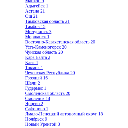
Майкоп
9
Адыгейск
1
Астана
21
Ош
21
Тамбовская область
21
Тамбов
15
Мичуринск
3
Моршанск
1
Восточно-Казахстанская область
20
Усть-Каменогорск
20
Чуйская область
20
Кара-Балта
2
Кант
1
Токмок
1
Чеченская Республика
20
Грозный
16
Шали
2
Гудермес
1
Смоленская область
20
Смоленск
14
Ярцево
2
Сафоново
1
Ямало-Ненецкий автономный округ
18
Ноябрьск
9
Новый Уренгой
3