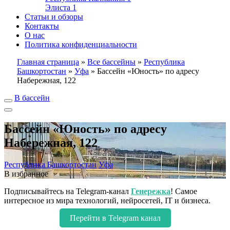
Элиста
1
Статьи и обзоры
Контакты
О нас
Политика конфиденциальности
Главная страница
»
Все бассейны
»
Республика
Башкортостан
»
Уфа
»
Бассейн «Юность» по адресу
Набережная, 122
В бассейн
Бассейн «Юность» по адресу
Набережная, 122
Республика Башкортостан
Уфа
В избранное
Подписывайтесь на Telegram-канал
Генережка
! Самое
интересное из мира технологий, нейросетей, IT и бизнеса.
Перейти в Telegram канал