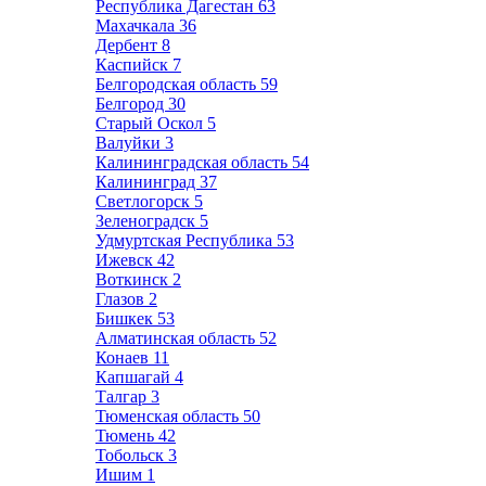
Республика Дагестан
63
Махачкала
36
Дербент
8
Каспийск
7
Белгородская область
59
Белгород
30
Старый Оскол
5
Валуйки
3
Калининградская область
54
Калининград
37
Светлогорск
5
Зеленоградск
5
Удмуртская Республика
53
Ижевск
42
Воткинск
2
Глазов
2
Бишкек
53
Алматинская область
52
Конаев
11
Капшагай
4
Талгар
3
Тюменская область
50
Тюмень
42
Тобольск
3
Ишим
1