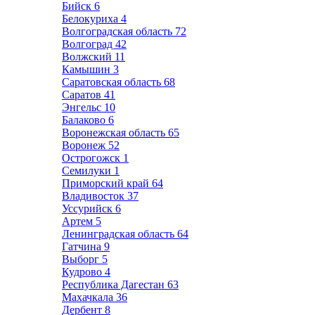
Бийск
6
Белокуриха
4
Волгоградская область
72
Волгоград
42
Волжский
11
Камышин
3
Саратовская область
68
Саратов
41
Энгельс
10
Балаково
6
Воронежская область
65
Воронеж
52
Острогожск
1
Семилуки
1
Приморский край
64
Владивосток
37
Уссурийск
6
Артем
5
Ленинградская область
64
Гатчина
9
Выборг
5
Кудрово
4
Республика Дагестан
63
Махачкала
36
Дербент
8