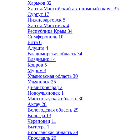
Харьков
32
Ханты-Мансийский автономный округ
35
Сургут
17
Нижневартовск
5
Ханты-Мансийск
4
Республика Крым
34
Симферополь
10
Ялта
6
Алушта
4
Владимирская область
34
Владимир
14
Ковров
5
Муром
3
Ульяновская область
30
Ульяновск
25
Димитровград
2
Новоульяновск
1
Мангистауская область
30
Актау
28
Вологодская область
29
Вологда
13
Череповец
11
Вытегра
1
Ярославская область
29
Ярославль
20