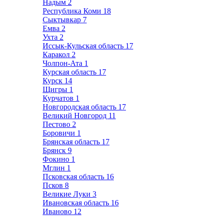
Надым
2
Республика Коми
18
Сыктывкар
7
Емва
2
Ухта
2
Иссык-Кульская область
17
Каракол
2
Чолпон-Ата
1
Курская область
17
Курск
14
Щигры
1
Курчатов
1
Новгородская область
17
Великий Новгород
11
Пестово
2
Боровичи
1
Брянская область
17
Брянск
9
Фокино
1
Мглин
1
Псковская область
16
Псков
8
Великие Луки
3
Ивановская область
16
Иваново
12