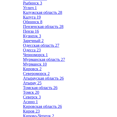
Рыбинск
3
Углич
1
Калужская область
28
Калуга
19
Обнинск
8
Пензенская область
28
Пенза
16
Кузнецк
3
Заречный
2
Одесская область
27
Одесса
23
Черноморск
1
Мурманская область
27
Мурманск
10
Кировск
2
Североморск
2
Атырауская область
26
Атырау
25
Томская область
26
Томск
20
Северск
3
Асино
1
Кировская область
26
Киров
23
Кирово-Чепецк
2