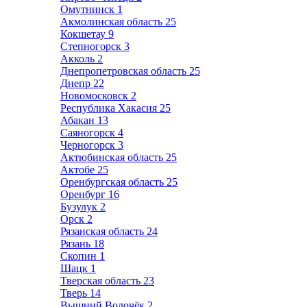
Омутнинск
1
Акмолинская область
25
Кокшетау
9
Степногорск
3
Акколь
2
Днепропетровская область
25
Днепр
22
Новомосковск
2
Республика Хакасия
25
Абакан
13
Саяногорск
4
Черногорск
3
Актюбинская область
25
Актобе
25
Оренбургская область
25
Оренбург
16
Бузулук
2
Орск
2
Рязанская область
24
Рязань
18
Скопин
1
Шацк
1
Тверская область
23
Тверь
14
Вышний Волочёк
2