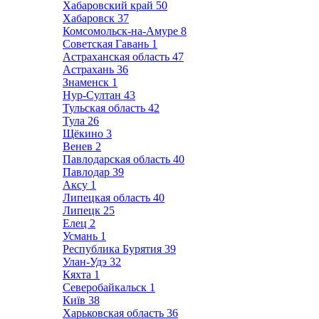
Хабаровский край
50
Хабаровск
37
Комсомольск-на-Амуре
8
Советская Гавань
1
Астраханская область
47
Астрахань
36
Знаменск
1
Нур-Султан
43
Тульская область
42
Тула
26
Щёкино
3
Венев
2
Павлодарская область
40
Павлодар
39
Аксу
1
Липецкая область
40
Липецк
25
Елец
2
Усмань
1
Республика Бурятия
39
Улан-Удэ
32
Кяхта
1
Северобайкальск
1
Київ
38
Харьковская область
36