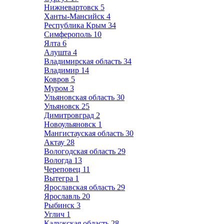
Нижневартовск
5
Ханты-Мансийск
4
Республика Крым
34
Симферополь
10
Ялта
6
Алушта
4
Владимирская область
34
Владимир
14
Ковров
5
Муром
3
Ульяновская область
30
Ульяновск
25
Димитровград
2
Новоульяновск
1
Мангистауская область
30
Актау
28
Вологодская область
29
Вологда
13
Череповец
11
Вытегра
1
Ярославская область
29
Ярославль
20
Рыбинск
3
Углич
1
Калужская область
28