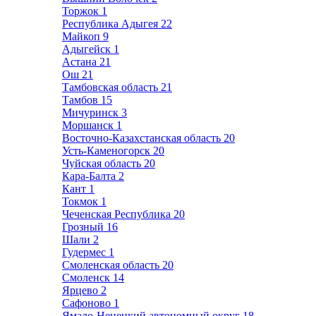
Торжок
1
Республика Адыгея
22
Майкоп
9
Адыгейск
1
Астана
21
Ош
21
Тамбовская область
21
Тамбов
15
Мичуринск
3
Моршанск
1
Восточно-Казахстанская область
20
Усть-Каменогорск
20
Чуйская область
20
Кара-Балта
2
Кант
1
Токмок
1
Чеченская Республика
20
Грозный
16
Шали
2
Гудермес
1
Смоленская область
20
Смоленск
14
Ярцево
2
Сафоново
1
Ямало-Ненецкий автономный округ
18