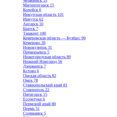
Челябинск
53
Магнитогорск
15
Копейск
6
Иркутская область
101
Иркутск
62
Ангарск
10
Братск
7
Ташкент
100
Кемеровская область — Кузбасс
99
Кемерово
36
Новокузнецк
31
Прокопьевск
5
Нижегородская область
89
Нижний Новгород
56
Дзержинск
7
Кстово
6
Омская область
82
Омск
78
Ставропольский край
81
Ставрополь
22
Пятигорск
15
Ессентуки
6
Пермский край
80
Пермь
51
Соликамск
5