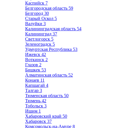
Каспийск
7
Белгородская область
59
Белгород
30
Старый Оскол
5
Валуйки
3
Калининградская область
54
Калининград
37
Светлогорск
5
Зеленоградск
5
Удмуртская Республика
53
Ижевск
42
Воткинск
2
Глазов
2
Бишкек
53
Алматинская область
52
Конаев
11
Капшагай
4
Талгар
3
Тюменская область
50
Тюмень
42
Тобольск
3
Ишим
1
Хабаровский край
50
Хабаровск
37
Комсомольск-на-Амуре
8