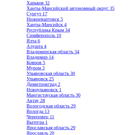
Харьков
32
Ханты-Мансийский автономный округ
35
Сургут
17
Нижневартовск
5
Ханты-Мансийск
4
Республика Крым
34
Симферополь
10
Ялта
6
Алушта
4
Владимирская область
34
Владимир
14
Ковров
5
Муром
3
Ульяновская область
30
Ульяновск
25
Димитровград
2
Новоульяновск
1
Мангистауская область
30
Актау
28
Вологодская область
29
Вологда
13
Череповец
11
Вытегра
1
Ярославская область
29
Ярославль
20