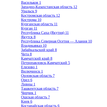
Васильков
1
Западно-Казахстанская область
12
Уральск
9
Костромская область
12
Кострома
10
Курганская область
11
Курган
11
Республика Саха (Якутия)
11
Якутск
8
Республика Северная Осетия — Алания
10
Владикавказ
10
Забайкальский край
8
Чита
8
Камчатский край
8
Петропавловск-Камчатский
5
Елизово
1
Вилючинск
1
Орловская область
7
Орел
6
Ливны
1
Ташкентская область
7
Чирчик
1
Ошская область
7
Киев
6
Костанайская область
6