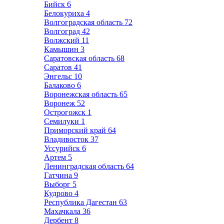
Бийск
6
Белокуриха
4
Волгоградская область
72
Волгоград
42
Волжский
11
Камышин
3
Саратовская область
68
Саратов
41
Энгельс
10
Балаково
6
Воронежская область
65
Воронеж
52
Острогожск
1
Семилуки
1
Приморский край
64
Владивосток
37
Уссурийск
6
Артем
5
Ленинградская область
64
Гатчина
9
Выборг
5
Кудрово
4
Республика Дагестан
63
Махачкала
36
Дербент
8