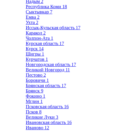
Надым
2
Республика Коми
18
Сыктывкар
7
Емва
2
Ухта
2
Иссык-Кульская область
17
Каракол
2
Чолпон-Ата
1
Курская область
17
Курск
14
Щигры
1
Курчатов
1
Новгородская область
17
Великий Новгород
11
Пестово
2
Боровичи
1
Брянская область
17
Брянск
9
Фокино
1
Мглин
1
Псковская область
16
Псков
8
Великие Луки
3
Ивановская область
16
Иваново
12