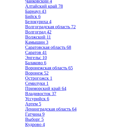
Чайковский
4
Алтайский край
78
Барнаул
43
Бийск
6
Белокуриха
4
Волгоградская область
72
Волгоград
42
Волжский
11
Камышин
3
Саратовская область
68
Саратов
41
Энгельс
10
Балаково
6
Воронежская область
65
Воронеж
52
Острогожск
1
Семилуки
1
Приморский край
64
Владивосток
37
Уссурийск
6
Артем
5
Ленинградская область
64
Гатчина
9
Выборг
5
Кудрово
4