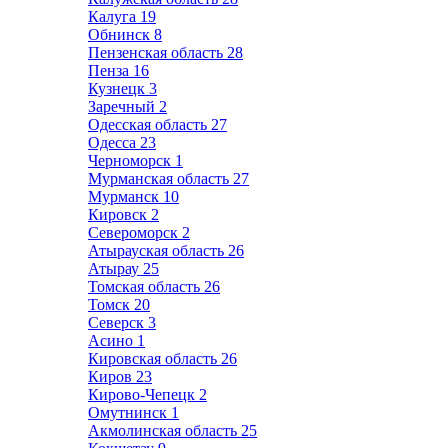
Калуга
19
Обнинск
8
Пензенская область
28
Пенза
16
Кузнецк
3
Заречный
2
Одесская область
27
Одесса
23
Черноморск
1
Мурманская область
27
Мурманск
10
Кировск
2
Североморск
2
Атырауская область
26
Атырау
25
Томская область
26
Томск
20
Северск
3
Асино
1
Кировская область
26
Киров
23
Кирово-Чепецк
2
Омутнинск
1
Акмолинская область
25