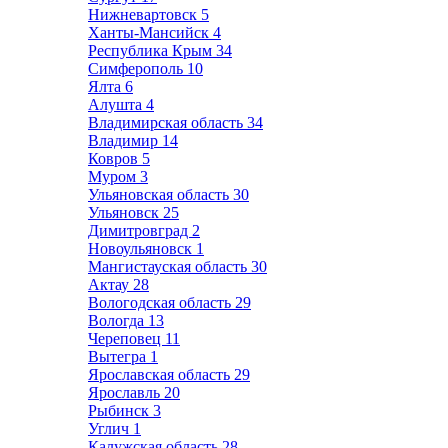
Нижневартовск
5
Ханты-Мансийск
4
Республика Крым
34
Симферополь
10
Ялта
6
Алушта
4
Владимирская область
34
Владимир
14
Ковров
5
Муром
3
Ульяновская область
30
Ульяновск
25
Димитровград
2
Новоульяновск
1
Мангистауская область
30
Актау
28
Вологодская область
29
Вологда
13
Череповец
11
Вытегра
1
Ярославская область
29
Ярославль
20
Рыбинск
3
Углич
1
Калужская область
28