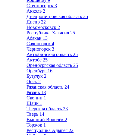
Кокшетау
9
Степногорск
3
Акколь
2
Днепропетровская область
25
Днепр
22
Новомосковск
2
Республика Хакасия
25
Абакан
13
Саяногорск
4
Черногорск
3
Актюбинская область
25
Актобе
25
Оренбургская область
25
Оренбург
16
Бузулук
2
Орск
2
Рязанская область
24
Рязань
18
Скопин
1
Шацк
1
Тверская область
23
Тверь
14
Вышний Волочёк
2
Торжок
1
Республика Адыгея
22