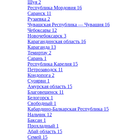
Шуя
2
Республика Мордовия
16
Саранск
11
Рузаевка
2
Чувашская Республика — Чувашия
16
Чебоксары
12
Новочебоксарск
3
Карагандинская область
16
Караганда
13
Темиртау
2
Сарань
1
Республика Карелия
15
Петрозаводск
11
Кондопога
2
Суоярви
1
Амурская область
15
Благовещенск
11
Белогорск
1
Свободный
1
Кабардино-Балкарская Республика
15
Нальчик
12
Баксан
1
Прохладный
1
Абай область
15
Семей
15