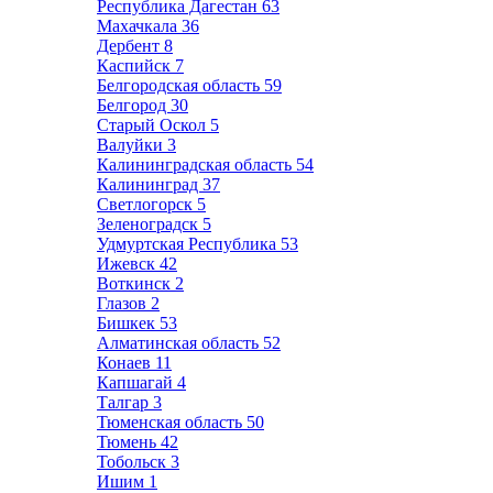
Республика Дагестан
63
Махачкала
36
Дербент
8
Каспийск
7
Белгородская область
59
Белгород
30
Старый Оскол
5
Валуйки
3
Калининградская область
54
Калининград
37
Светлогорск
5
Зеленоградск
5
Удмуртская Республика
53
Ижевск
42
Воткинск
2
Глазов
2
Бишкек
53
Алматинская область
52
Конаев
11
Капшагай
4
Талгар
3
Тюменская область
50
Тюмень
42
Тобольск
3
Ишим
1