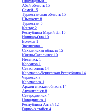
Прохладный
1
Абай область
15
Семей
15
Туркестанская область
15
Шымкент
8
Туркестан
5
Кентау
2
Республика Марий Эл
15
Йошкар-Ола
10
Волжск
1
Звенигово
1
Сахалинская область
15
Южно-Сахалинск
10
Невельск
1
Корсаков
1
Севастополь
14
Карачаево-Черкесская Республика
14
Черкесск
8
Карачаевск
1
Архангельская область
14
Архангельск
8
Северодвинск
4
Новодвинск
1
Республика Алтай
12
Горно-Алтайск
4