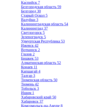
Каспийск
7
Белгородская область
59
Белгород
30
Старый Оскол
5
Валуйки
3
Калининградская область
54
Калининград
37
Светлогорск
5
Зеленоградск
5
Удмуртская Республика
53
Ижевск
42
Воткинск
2
Глазов
2
Бишкек
53
Алматинская область
52
Конаев
11
Капшагай
4
Талгар
3
Тюменская область
50
Тюмень
42
Тобольск
3
Ишим
1
Хабаровский край
50
Хабаровск
37
Комсомольск-на-Амуре
8