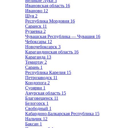
Великие Луки
3
Ивановская область
16
Иваново
12
Шуя
2
Республика Мордовия
16
Саранск
11
Рузаевка
2
Чувашская Республика — Чувашия
16
Чебоксары
12
Новочебоксарск
3
Карагандинская область
16
Караганда
13
Темиртау
2
Сарань
1
Республика Карелия
15
Петрозаводск
11
Кондопога
2
Суоярви
1
Амурская область
15
Благовещенск
11
Белогорск
1
Свободный
1
Кабардино-Балкарская Республика
15
Нальчик
12
Баксан
1