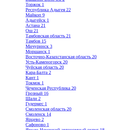
Торжок
1
Республика Адыгея
22
Майкоп
9
Адыгейск
1
Астана
21
Ош
21
Тамбовская область
21
Тамбов
15
Мичуринск
3
Моршанск
1
Восточно-Казахстанская область
20
Усть-Каменогорск
20
Чуйская область
20
Кара-Балта
2
Кант
1
Токмок
1
Чеченская Республика
20
Грозный
16
Шали
2
Гудермес
1
Смоленская область
20
Смоленск
14
Ярцево
2
Сафоново
1
Ямало-Ненецкий автономный округ
18