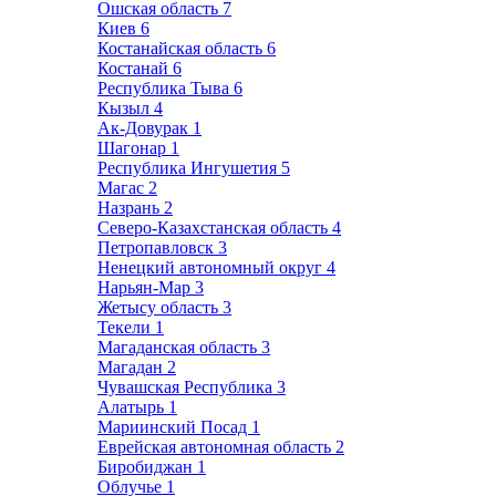
Ошская область
7
Киев
6
Костанайская область
6
Костанай
6
Республика Тыва
6
Кызыл
4
Ак-Довурак
1
Шагонар
1
Республика Ингушетия
5
Магас
2
Назрань
2
Северо-Казахстанская область
4
Петропавловск
3
Ненецкий автономный округ
4
Нарьян-Мар
3
Жетысу область
3
Текели
1
Магаданская область
3
Магадан
2
Чувашская Республика
3
Алатырь
1
Мариинский Посад
1
Еврейская автономная область
2
Биробиджан
1
Облучье
1