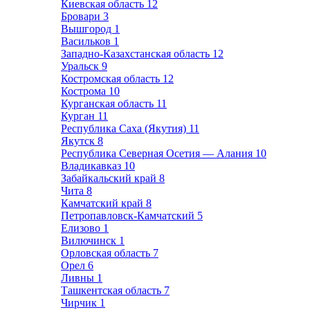
Киевская область
12
Бровари
3
Вышгород
1
Васильков
1
Западно-Казахстанская область
12
Уральск
9
Костромская область
12
Кострома
10
Курганская область
11
Курган
11
Республика Саха (Якутия)
11
Якутск
8
Республика Северная Осетия — Алания
10
Владикавказ
10
Забайкальский край
8
Чита
8
Камчатский край
8
Петропавловск-Камчатский
5
Елизово
1
Вилючинск
1
Орловская область
7
Орел
6
Ливны
1
Ташкентская область
7
Чирчик
1