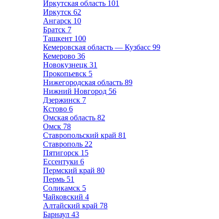
Иркутская область
101
Иркутск
62
Ангарск
10
Братск
7
Ташкент
100
Кемеровская область — Кузбасс
99
Кемерово
36
Новокузнецк
31
Прокопьевск
5
Нижегородская область
89
Нижний Новгород
56
Дзержинск
7
Кстово
6
Омская область
82
Омск
78
Ставропольский край
81
Ставрополь
22
Пятигорск
15
Ессентуки
6
Пермский край
80
Пермь
51
Соликамск
5
Чайковский
4
Алтайский край
78
Барнаул
43