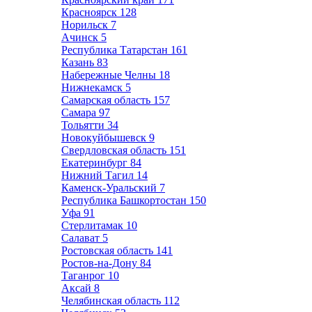
Красноярск
128
Норильск
7
Ачинск
5
Республика Татарстан
161
Казань
83
Набережные Челны
18
Нижнекамск
5
Самарская область
157
Самара
97
Тольятти
34
Новокуйбышевск
9
Свердловская область
151
Екатеринбург
84
Нижний Тагил
14
Каменск-Уральский
7
Республика Башкортостан
150
Уфа
91
Стерлитамак
10
Салават
5
Ростовская область
141
Ростов-на-Дону
84
Таганрог
10
Аксай
8
Челябинская область
112