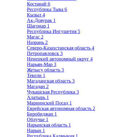
Костанай
6
Республика Тыва
6
Кызыл
4
Ак-Довурак
1
Шагонар
1
Республика Ингушетия
5
Магас
2
Назрань
2
Северо-Казахстанская область
4
Петропавловск
3
Ненецкий автономный округ
4
Нарьян-Мар
3
Жетысу область
3
Текели
1
Магаданская область
3
Магадан
2
Чувашская Республика
3
Алатырь
1
Мариинский Посад
1
Еврейская автономная область
2
Биробиджан
1
Облучье
1
Нарынская область
1
Нарын
1
Республика Калмыкия
1