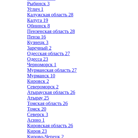
Рыбинск
3
Углич
1
Калужская область
28
Калуга
19
Обнинск
8
Пензенская область
28
Пенза
16
Кузнецк
3
Заречный
2
Одесская область
27
Одесса
23
Черноморск
1
Мурманская область
27
Мурманск
10
Кировск
2
Североморск
2
Атырауская область
26
Атырау
25
Томская область
26
Томск
20
Северск
3
Асино
1
Кировская область
26
Киров
23
Кирово-Чепецк
2