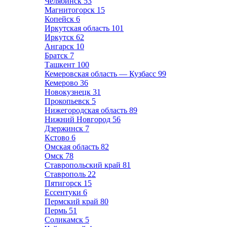
Челябинск
53
Магнитогорск
15
Копейск
6
Иркутская область
101
Иркутск
62
Ангарск
10
Братск
7
Ташкент
100
Кемеровская область — Кузбасс
99
Кемерово
36
Новокузнецк
31
Прокопьевск
5
Нижегородская область
89
Нижний Новгород
56
Дзержинск
7
Кстово
6
Омская область
82
Омск
78
Ставропольский край
81
Ставрополь
22
Пятигорск
15
Ессентуки
6
Пермский край
80
Пермь
51
Соликамск
5