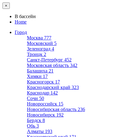
×
В бассейн
Home
Город
Москва
777
Московский
5
Зеленоград
4
Троицк
2
Санкт-Петербург
452
Московская область
342
Балашиха
21
Химки
17
Красногорск
17
Краснодарский край
323
Краснодар
142
Сочи
50
Новороссийск
15
Новосибирская область
236
Новосибирск
192
Бердск
8
Обь
3
Алматы
193
Красноярский край
171