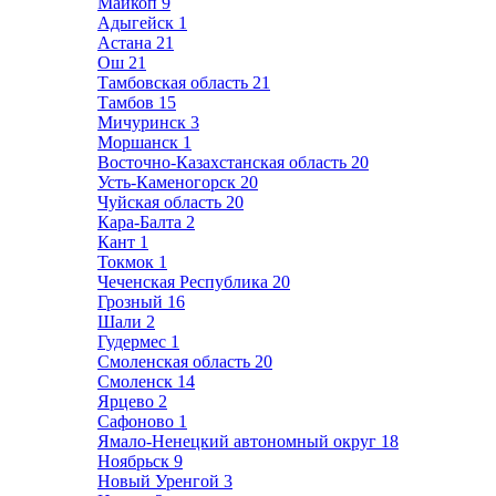
Майкоп
9
Адыгейск
1
Астана
21
Ош
21
Тамбовская область
21
Тамбов
15
Мичуринск
3
Моршанск
1
Восточно-Казахстанская область
20
Усть-Каменогорск
20
Чуйская область
20
Кара-Балта
2
Кант
1
Токмок
1
Чеченская Республика
20
Грозный
16
Шали
2
Гудермес
1
Смоленская область
20
Смоленск
14
Ярцево
2
Сафоново
1
Ямало-Ненецкий автономный округ
18
Ноябрьск
9
Новый Уренгой
3