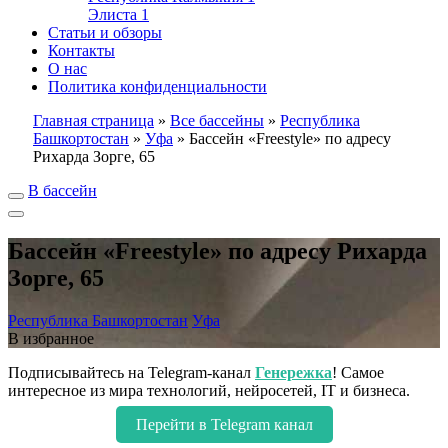
Элиста
1
Статьи и обзоры
Контакты
О нас
Политика конфиденциальности
Главная страница
»
Все бассейны
»
Республика
Башкортостан
»
Уфа
»
Бассейн «Freestyle» по адресу
Рихарда Зорге, 65
В бассейн
Бассейн «Freestyle» по адресу Рихарда
Зорге, 65
Республика Башкортостан
Уфа
В избранное
Подписывайтесь на Telegram-канал
Генережка
! Самое
интересное из мира технологий, нейросетей, IT и бизнеса.
Перейти в Telegram канал