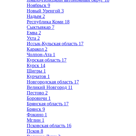
Ноябрьск
9
Новый Уренгой
3
Надым
2
Республика Коми
18
Сыктывкар
7
Емва
2
Ухта
2
Иссык-Кульская область
17
Каракол
2
Чолпон-Ата
1
Курская область
17
Курск
14
Щигры
1
Курчатов
1
Новгородская область
17
Великий Новгород
11
Пестово
2
Боровичи
1
Брянская область
17
Брянск
9
Фокино
1
Мглин
1
Псковская область
16
Псков
8