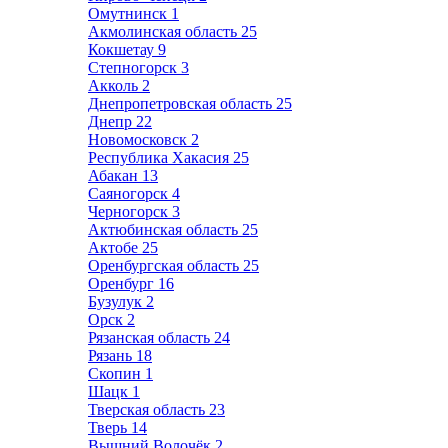
Омутнинск
1
Акмолинская область
25
Кокшетау
9
Степногорск
3
Акколь
2
Днепропетровская область
25
Днепр
22
Новомосковск
2
Республика Хакасия
25
Абакан
13
Саяногорск
4
Черногорск
3
Актюбинская область
25
Актобе
25
Оренбургская область
25
Оренбург
16
Бузулук
2
Орск
2
Рязанская область
24
Рязань
18
Скопин
1
Шацк
1
Тверская область
23
Тверь
14
Вышний Волочёк
2