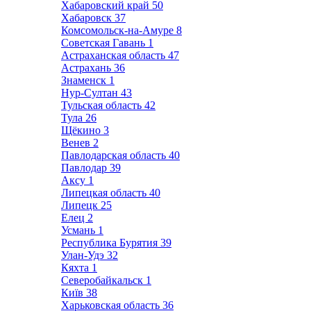
Хабаровский край
50
Хабаровск
37
Комсомольск-на-Амуре
8
Советская Гавань
1
Астраханская область
47
Астрахань
36
Знаменск
1
Нур-Султан
43
Тульская область
42
Тула
26
Щёкино
3
Венев
2
Павлодарская область
40
Павлодар
39
Аксу
1
Липецкая область
40
Липецк
25
Елец
2
Усмань
1
Республика Бурятия
39
Улан-Удэ
32
Кяхта
1
Северобайкальск
1
Київ
38
Харьковская область
36