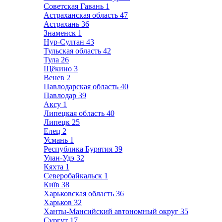
Советская Гавань
1
Астраханская область
47
Астрахань
36
Знаменск
1
Нур-Султан
43
Тульская область
42
Тула
26
Щёкино
3
Венев
2
Павлодарская область
40
Павлодар
39
Аксу
1
Липецкая область
40
Липецк
25
Елец
2
Усмань
1
Республика Бурятия
39
Улан-Удэ
32
Кяхта
1
Северобайкальск
1
Київ
38
Харьковская область
36
Харьков
32
Ханты-Мансийский автономный округ
35
Сургут
17