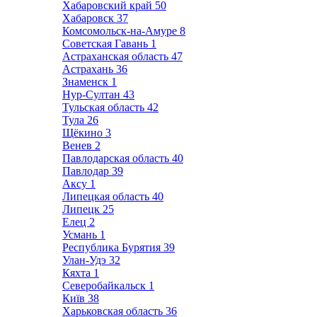
Хабаровский край
50
Хабаровск
37
Комсомольск-на-Амуре
8
Советская Гавань
1
Астраханская область
47
Астрахань
36
Знаменск
1
Нур-Султан
43
Тульская область
42
Тула
26
Щёкино
3
Венев
2
Павлодарская область
40
Павлодар
39
Аксу
1
Липецкая область
40
Липецк
25
Елец
2
Усмань
1
Республика Бурятия
39
Улан-Удэ
32
Кяхта
1
Северобайкальск
1
Київ
38
Харьковская область
36