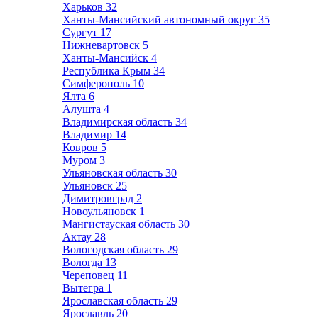
Харьков
32
Ханты-Мансийский автономный округ
35
Сургут
17
Нижневартовск
5
Ханты-Мансийск
4
Республика Крым
34
Симферополь
10
Ялта
6
Алушта
4
Владимирская область
34
Владимир
14
Ковров
5
Муром
3
Ульяновская область
30
Ульяновск
25
Димитровград
2
Новоульяновск
1
Мангистауская область
30
Актау
28
Вологодская область
29
Вологда
13
Череповец
11
Вытегра
1
Ярославская область
29
Ярославль
20