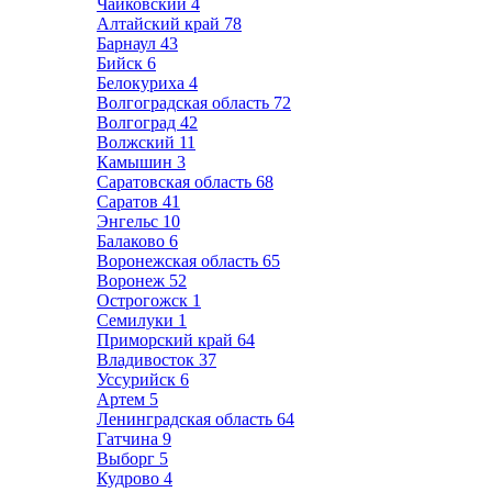
Чайковский
4
Алтайский край
78
Барнаул
43
Бийск
6
Белокуриха
4
Волгоградская область
72
Волгоград
42
Волжский
11
Камышин
3
Саратовская область
68
Саратов
41
Энгельс
10
Балаково
6
Воронежская область
65
Воронеж
52
Острогожск
1
Семилуки
1
Приморский край
64
Владивосток
37
Уссурийск
6
Артем
5
Ленинградская область
64
Гатчина
9
Выборг
5
Кудрово
4