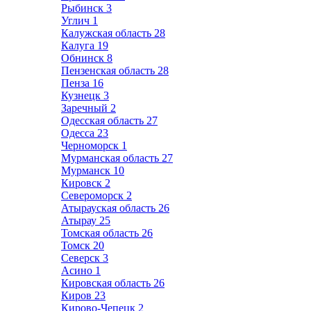
Рыбинск
3
Углич
1
Калужская область
28
Калуга
19
Обнинск
8
Пензенская область
28
Пенза
16
Кузнецк
3
Заречный
2
Одесская область
27
Одесса
23
Черноморск
1
Мурманская область
27
Мурманск
10
Кировск
2
Североморск
2
Атырауская область
26
Атырау
25
Томская область
26
Томск
20
Северск
3
Асино
1
Кировская область
26
Киров
23
Кирово-Чепецк
2