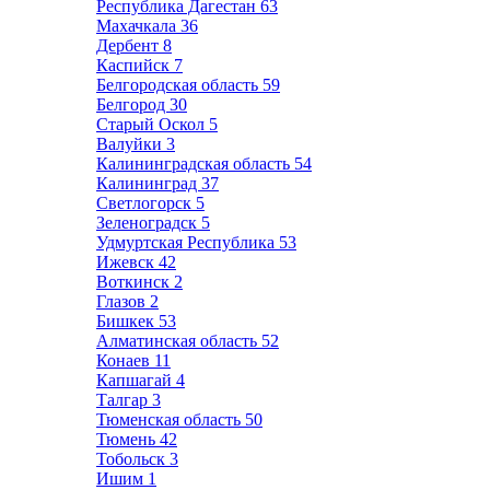
Республика Дагестан
63
Махачкала
36
Дербент
8
Каспийск
7
Белгородская область
59
Белгород
30
Старый Оскол
5
Валуйки
3
Калининградская область
54
Калининград
37
Светлогорск
5
Зеленоградск
5
Удмуртская Республика
53
Ижевск
42
Воткинск
2
Глазов
2
Бишкек
53
Алматинская область
52
Конаев
11
Капшагай
4
Талгар
3
Тюменская область
50
Тюмень
42
Тобольск
3
Ишим
1