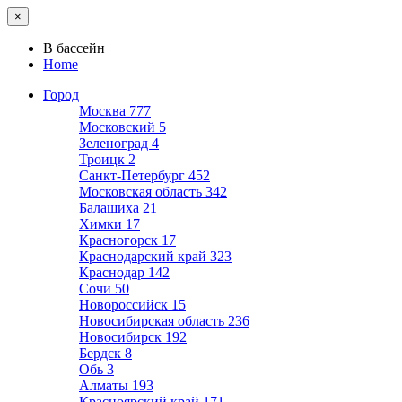
×
В бассейн
Home
Город
Москва
777
Московский
5
Зеленоград
4
Троицк
2
Санкт-Петербург
452
Московская область
342
Балашиха
21
Химки
17
Красногорск
17
Краснодарский край
323
Краснодар
142
Сочи
50
Новороссийск
15
Новосибирская область
236
Новосибирск
192
Бердск
8
Обь
3
Алматы
193
Красноярский край
171