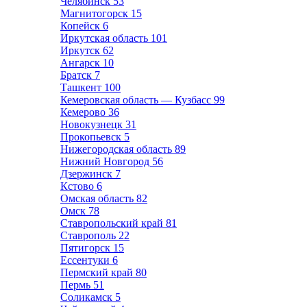
Челябинск
53
Магнитогорск
15
Копейск
6
Иркутская область
101
Иркутск
62
Ангарск
10
Братск
7
Ташкент
100
Кемеровская область — Кузбасс
99
Кемерово
36
Новокузнецк
31
Прокопьевск
5
Нижегородская область
89
Нижний Новгород
56
Дзержинск
7
Кстово
6
Омская область
82
Омск
78
Ставропольский край
81
Ставрополь
22
Пятигорск
15
Ессентуки
6
Пермский край
80
Пермь
51
Соликамск
5