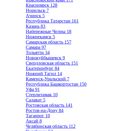
Красноярск
128
Норильск
7
Ачинск
5
Республика Татарстан
161
Казань
83
Набережные Челны
18
Нижнекамск
5
Самарская область
157
Самара
97
Тольятти
34
Новокуйбышевск
9
Свердловская область
151
Екатеринбург
84
Нижний Тагил
14
Каменск-Уральский
7
Республика Башкортостан
150
Уфа
91
Стерлитамак
10
Салават
5
Ростовская область
141
Ростов-на-Дону
84
Таганрог
10
Аксай
8
Челябинская область
112