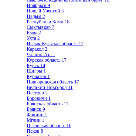
Ноябрьск
9
Новый Уренгой
3
Надым
2
Республика Коми
18
Сыктывкар
7
Емва
2
Ухта
2
Иссык-Кульская область
17
Каракол
2
Чолпон-Ата
1
Курская область
17
Курск
14
Щигры
1
Курчатов
1
Новгородская область
17
Великий Новгород
11
Пестово
2
Боровичи
1
Брянская область
17
Брянск
9
Фокино
1
Мглин
1
Псковская область
16
Псков
8