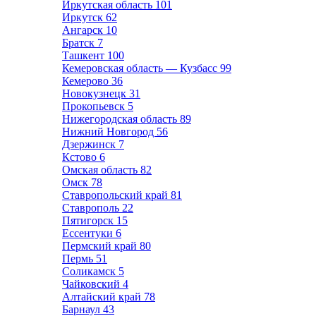
Иркутская область
101
Иркутск
62
Ангарск
10
Братск
7
Ташкент
100
Кемеровская область — Кузбасс
99
Кемерово
36
Новокузнецк
31
Прокопьевск
5
Нижегородская область
89
Нижний Новгород
56
Дзержинск
7
Кстово
6
Омская область
82
Омск
78
Ставропольский край
81
Ставрополь
22
Пятигорск
15
Ессентуки
6
Пермский край
80
Пермь
51
Соликамск
5
Чайковский
4
Алтайский край
78
Барнаул
43