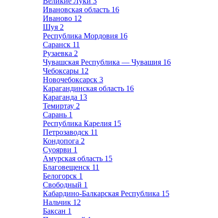
Великие Луки
3
Ивановская область
16
Иваново
12
Шуя
2
Республика Мордовия
16
Саранск
11
Рузаевка
2
Чувашская Республика — Чувашия
16
Чебоксары
12
Новочебоксарск
3
Карагандинская область
16
Караганда
13
Темиртау
2
Сарань
1
Республика Карелия
15
Петрозаводск
11
Кондопога
2
Суоярви
1
Амурская область
15
Благовещенск
11
Белогорск
1
Свободный
1
Кабардино-Балкарская Республика
15
Нальчик
12
Баксан
1