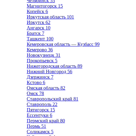
Челябинск
53
Магнитогорск
15
Копейск
6
Иркутская область
101
Иркутск
62
Ангарск
10
Братск
7
Ташкент
100
Кемеровская область — Кузбасс
99
Кемерово
36
Новокузнецк
31
Прокопьевск
5
Нижегородская область
89
Нижний Новгород
56
Дзержинск
7
Кстово
6
Омская область
82
Омск
78
Ставропольский край
81
Ставрополь
22
Пятигорск
15
Ессентуки
6
Пермский край
80
Пермь
51
Соликамск
5