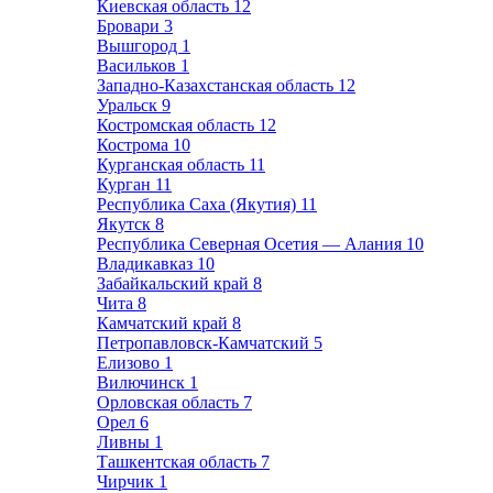
Киевская область
12
Бровари
3
Вышгород
1
Васильков
1
Западно-Казахстанская область
12
Уральск
9
Костромская область
12
Кострома
10
Курганская область
11
Курган
11
Республика Саха (Якутия)
11
Якутск
8
Республика Северная Осетия — Алания
10
Владикавказ
10
Забайкальский край
8
Чита
8
Камчатский край
8
Петропавловск-Камчатский
5
Елизово
1
Вилючинск
1
Орловская область
7
Орел
6
Ливны
1
Ташкентская область
7
Чирчик
1