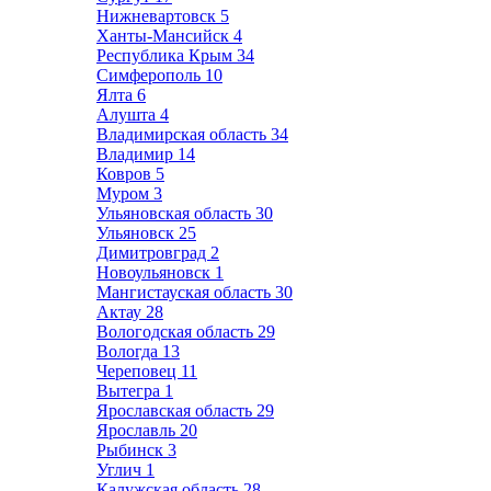
Нижневартовск
5
Ханты-Мансийск
4
Республика Крым
34
Симферополь
10
Ялта
6
Алушта
4
Владимирская область
34
Владимир
14
Ковров
5
Муром
3
Ульяновская область
30
Ульяновск
25
Димитровград
2
Новоульяновск
1
Мангистауская область
30
Актау
28
Вологодская область
29
Вологда
13
Череповец
11
Вытегра
1
Ярославская область
29
Ярославль
20
Рыбинск
3
Углич
1
Калужская область
28