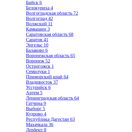
Бийск
6
Белокуриха
4
Волгоградская область
72
Волгоград
42
Волжский
11
Камышин
3
Саратовская область
68
Саратов
41
Энгельс
10
Балаково
6
Воронежская область
65
Воронеж
52
Острогожск
1
Семилуки
1
Приморский край
64
Владивосток
37
Уссурийск
6
Артем
5
Ленинградская область
64
Гатчина
9
Выборг
5
Кудрово
4
Республика Дагестан
63
Махачкала
36
Дербент
8