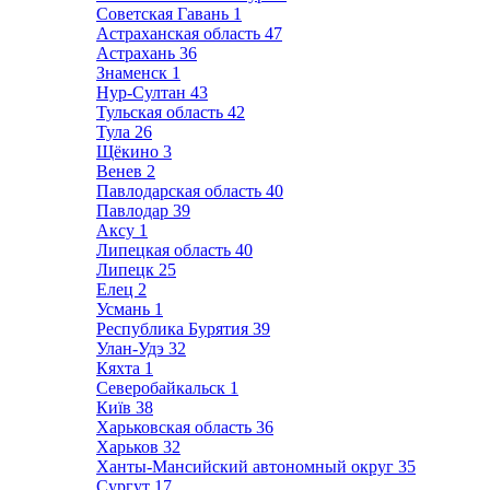
Советская Гавань
1
Астраханская область
47
Астрахань
36
Знаменск
1
Нур-Султан
43
Тульская область
42
Тула
26
Щёкино
3
Венев
2
Павлодарская область
40
Павлодар
39
Аксу
1
Липецкая область
40
Липецк
25
Елец
2
Усмань
1
Республика Бурятия
39
Улан-Удэ
32
Кяхта
1
Северобайкальск
1
Київ
38
Харьковская область
36
Харьков
32
Ханты-Мансийский автономный округ
35
Сургут
17