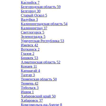
Каспийск
7
Белгородская область
59
Белгород
30
Старый Оскол
5
Валуйки
3
Калининградская область
54
Калининград
37
Светлогорск
5
Зеленоградск
5
Удмуртская Республика
53
Ижевск
42
Воткинск
2
Глазов
2
Бишкек
53
Алматинская область
52
Конаев
11
Капшагай
4
Талгар
3
Тюменская область
50
Тюмень
42
Тобольск
3
Ишим
1
Хабаровский край
50
Хабаровск
37
Комсомольск-на-Амуре
8