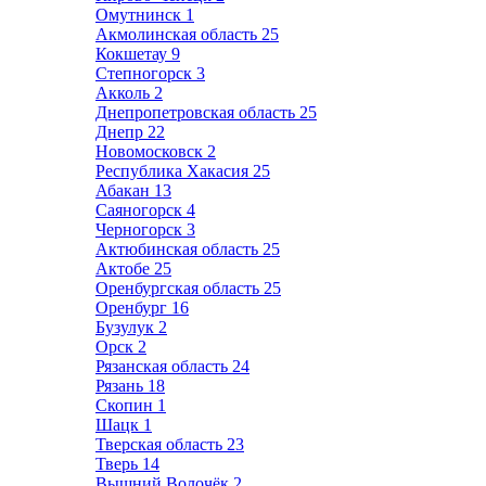
Омутнинск
1
Акмолинская область
25
Кокшетау
9
Степногорск
3
Акколь
2
Днепропетровская область
25
Днепр
22
Новомосковск
2
Республика Хакасия
25
Абакан
13
Саяногорск
4
Черногорск
3
Актюбинская область
25
Актобе
25
Оренбургская область
25
Оренбург
16
Бузулук
2
Орск
2
Рязанская область
24
Рязань
18
Скопин
1
Шацк
1
Тверская область
23
Тверь
14
Вышний Волочёк
2