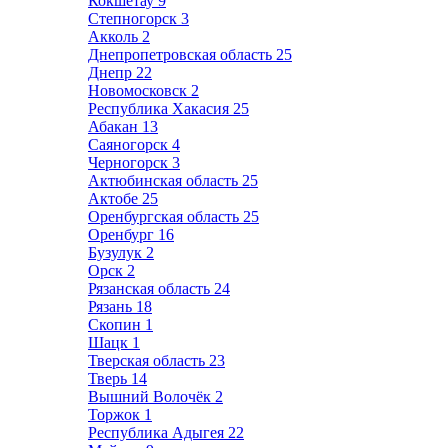
Кокшетау
9
Степногорск
3
Акколь
2
Днепропетровская область
25
Днепр
22
Новомосковск
2
Республика Хакасия
25
Абакан
13
Саяногорск
4
Черногорск
3
Актюбинская область
25
Актобе
25
Оренбургская область
25
Оренбург
16
Бузулук
2
Орск
2
Рязанская область
24
Рязань
18
Скопин
1
Шацк
1
Тверская область
23
Тверь
14
Вышний Волочёк
2
Торжок
1
Республика Адыгея
22