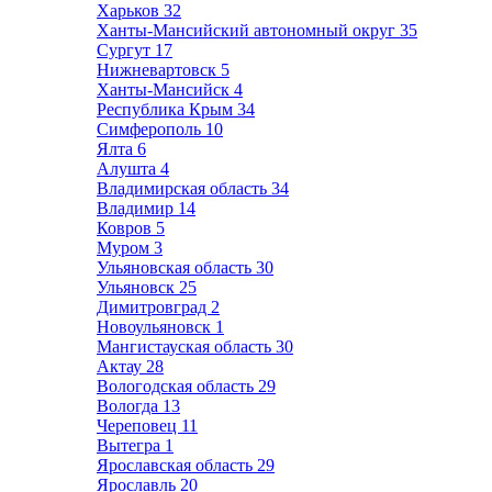
Харьков
32
Ханты-Мансийский автономный округ
35
Сургут
17
Нижневартовск
5
Ханты-Мансийск
4
Республика Крым
34
Симферополь
10
Ялта
6
Алушта
4
Владимирская область
34
Владимир
14
Ковров
5
Муром
3
Ульяновская область
30
Ульяновск
25
Димитровград
2
Новоульяновск
1
Мангистауская область
30
Актау
28
Вологодская область
29
Вологда
13
Череповец
11
Вытегра
1
Ярославская область
29
Ярославль
20