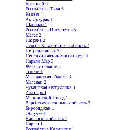
Костанай
6
Республика Тыва
6
Кызыл
4
Ак-Довурак
1
Шагонар
1
Республика Ингушетия
5
Магас
2
Назрань
2
Северо-Казахстанская область
4
Петропавловск
3
Ненецкий автономный округ
4
Нарьян-Мар
3
Жетысу область
3
Текели
1
Магаданская область
3
Магадан
2
Чувашская Республика
3
Алатырь
1
Мариинский Посад
1
Еврейская автономная область
2
Биробиджан
1
Облучье
1
Нарынская область
1
Нарын
1
Республика Калмыкия
1