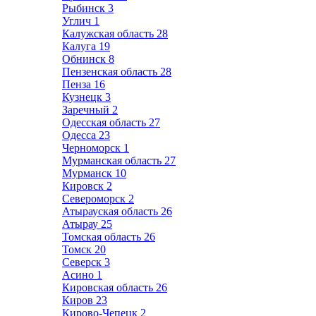
Рыбинск
3
Углич
1
Калужская область
28
Калуга
19
Обнинск
8
Пензенская область
28
Пенза
16
Кузнецк
3
Заречный
2
Одесская область
27
Одесса
23
Черноморск
1
Мурманская область
27
Мурманск
10
Кировск
2
Североморск
2
Атырауская область
26
Атырау
25
Томская область
26
Томск
20
Северск
3
Асино
1
Кировская область
26
Киров
23
Кирово-Чепецк
2