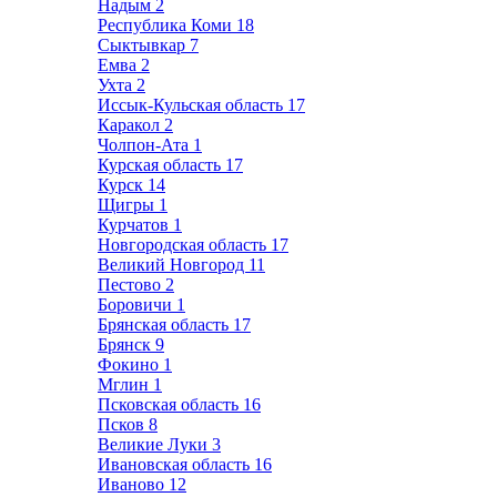
Надым
2
Республика Коми
18
Сыктывкар
7
Емва
2
Ухта
2
Иссык-Кульская область
17
Каракол
2
Чолпон-Ата
1
Курская область
17
Курск
14
Щигры
1
Курчатов
1
Новгородская область
17
Великий Новгород
11
Пестово
2
Боровичи
1
Брянская область
17
Брянск
9
Фокино
1
Мглин
1
Псковская область
16
Псков
8
Великие Луки
3
Ивановская область
16
Иваново
12