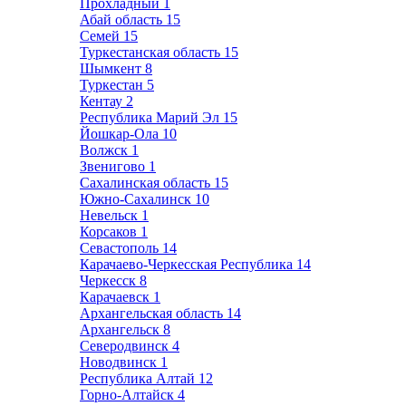
Прохладный
1
Абай область
15
Семей
15
Туркестанская область
15
Шымкент
8
Туркестан
5
Кентау
2
Республика Марий Эл
15
Йошкар-Ола
10
Волжск
1
Звенигово
1
Сахалинская область
15
Южно-Сахалинск
10
Невельск
1
Корсаков
1
Севастополь
14
Карачаево-Черкесская Республика
14
Черкесск
8
Карачаевск
1
Архангельская область
14
Архангельск
8
Северодвинск
4
Новодвинск
1
Республика Алтай
12
Горно-Алтайск
4