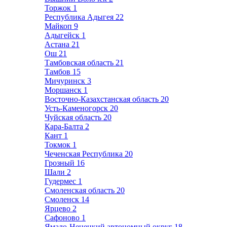
Торжок
1
Республика Адыгея
22
Майкоп
9
Адыгейск
1
Астана
21
Ош
21
Тамбовская область
21
Тамбов
15
Мичуринск
3
Моршанск
1
Восточно-Казахстанская область
20
Усть-Каменогорск
20
Чуйская область
20
Кара-Балта
2
Кант
1
Токмок
1
Чеченская Республика
20
Грозный
16
Шали
2
Гудермес
1
Смоленская область
20
Смоленск
14
Ярцево
2
Сафоново
1
Ямало-Ненецкий автономный округ
18