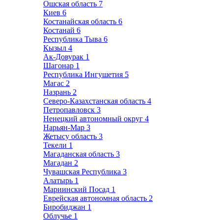
Ошская область
7
Киев
6
Костанайская область
6
Костанай
6
Республика Тыва
6
Кызыл
4
Ак-Довурак
1
Шагонар
1
Республика Ингушетия
5
Магас
2
Назрань
2
Северо-Казахстанская область
4
Петропавловск
3
Ненецкий автономный округ
4
Нарьян-Мар
3
Жетысу область
3
Текели
1
Магаданская область
3
Магадан
2
Чувашская Республика
3
Алатырь
1
Мариинский Посад
1
Еврейская автономная область
2
Биробиджан
1
Облучье
1