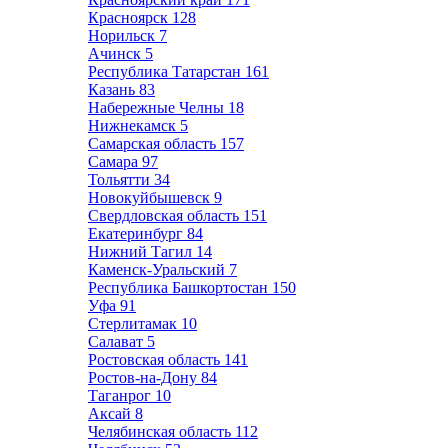
Красноярск
128
Норильск
7
Ачинск
5
Республика Татарстан
161
Казань
83
Набережные Челны
18
Нижнекамск
5
Самарская область
157
Самара
97
Тольятти
34
Новокуйбышевск
9
Свердловская область
151
Екатеринбург
84
Нижний Тагил
14
Каменск-Уральский
7
Республика Башкортостан
150
Уфа
91
Стерлитамак
10
Салават
5
Ростовская область
141
Ростов-на-Дону
84
Таганрог
10
Аксай
8
Челябинская область
112