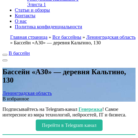
Элиста
1
Статьи и обзоры
Контакты
О нас
Политика конфиденциальности
Главная страница
»
Все бассейны
»
Ленинградская область
»
Бассейн «А30» — деревня Кальтино, 130
В бассейн
Бассейн «А30» — деревня Кальтино,
130
Ленинградская область
В избранное
Подписывайтесь на Telegram-канал
Генережка
! Самое
интересное из мира технологий, нейросетей, IT и бизнеса.
Перейти в Telegram канал