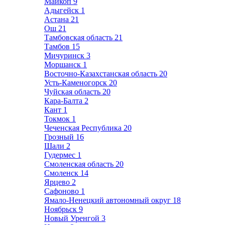
Майкоп
9
Адыгейск
1
Астана
21
Ош
21
Тамбовская область
21
Тамбов
15
Мичуринск
3
Моршанск
1
Восточно-Казахстанская область
20
Усть-Каменогорск
20
Чуйская область
20
Кара-Балта
2
Кант
1
Токмок
1
Чеченская Республика
20
Грозный
16
Шали
2
Гудермес
1
Смоленская область
20
Смоленск
14
Ярцево
2
Сафоново
1
Ямало-Ненецкий автономный округ
18
Ноябрьск
9
Новый Уренгой
3