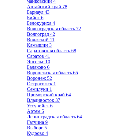
Чайковский
4
Алтайский край
78
Барнаул
43
Бийск
6
Белокуриха
4
Волгоградская область
72
Волгоград
42
Волжский
11
Камышин
3
Саратовская область
68
Саратов
41
Энгельс
10
Балаково
6
Воронежская область
65
Воронеж
52
Острогожск
1
Семилуки
1
Приморский край
64
Владивосток
37
Уссурийск
6
Артем
5
Ленинградская область
64
Гатчина
9
Выборг
5
Кудрово
4