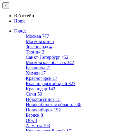
×
В бассейн
Home
Город
Москва
777
Московский
5
Зеленоград
4
Троицк
2
Санкт-Петербург
452
Московская область
342
Балашиха
21
Химки
17
Красногорск
17
Краснодарский край
323
Краснодар
142
Сочи
50
Новороссийск
15
Новосибирская область
236
Новосибирск
192
Бердск
8
Обь
3
Алматы
193
Красноярский край
171