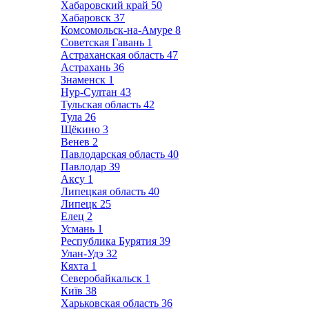
Хабаровский край
50
Хабаровск
37
Комсомольск-на-Амуре
8
Советская Гавань
1
Астраханская область
47
Астрахань
36
Знаменск
1
Нур-Султан
43
Тульская область
42
Тула
26
Щёкино
3
Венев
2
Павлодарская область
40
Павлодар
39
Аксу
1
Липецкая область
40
Липецк
25
Елец
2
Усмань
1
Республика Бурятия
39
Улан-Удэ
32
Кяхта
1
Северобайкальск
1
Київ
38
Харьковская область
36