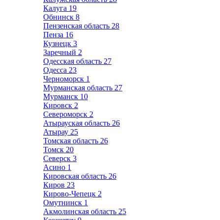
Калуга
19
Обнинск
8
Пензенская область
28
Пенза
16
Кузнецк
3
Заречный
2
Одесская область
27
Одесса
23
Черноморск
1
Мурманская область
27
Мурманск
10
Кировск
2
Североморск
2
Атырауская область
26
Атырау
25
Томская область
26
Томск
20
Северск
3
Асино
1
Кировская область
26
Киров
23
Кирово-Чепецк
2
Омутнинск
1
Акмолинская область
25