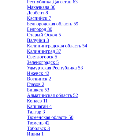
Республика Дагестан
63
Махачкала
36
Дербент
8
Каспийск
7
Белгородская область
59
Белгород
30
Старый Оскол
5
Валуйки
3
Калининградская область
54
Калининград
37
Светлогорск
5
Зеленоградск
5
Удмуртская Республика
53
Ижевск
42
Воткинск
2
Глазов
2
Бишкек
53
Алматинская область
52
Конаев
11
Капшагай
4
Талгар
3
Тюменская область
50
Тюмень
42
Тобольск
3
Ишим
1