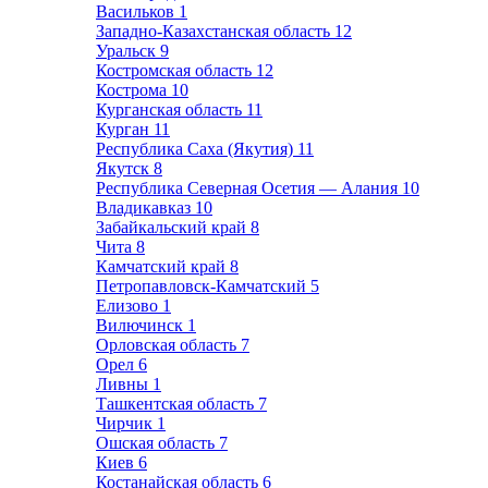
Васильков
1
Западно-Казахстанская область
12
Уральск
9
Костромская область
12
Кострома
10
Курганская область
11
Курган
11
Республика Саха (Якутия)
11
Якутск
8
Республика Северная Осетия — Алания
10
Владикавказ
10
Забайкальский край
8
Чита
8
Камчатский край
8
Петропавловск-Камчатский
5
Елизово
1
Вилючинск
1
Орловская область
7
Орел
6
Ливны
1
Ташкентская область
7
Чирчик
1
Ошская область
7
Киев
6
Костанайская область
6