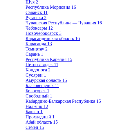
Шуя
2
Республика Мордовия
16
Саранск
11
Рузаевка
2
Чувашская Республика — Чувашия
16
Чебоксары
12
Новочебоксарск
3
Карагандинская область
16
Караганда
13
Темиртау
2
Сарань
1
Республика Карелия
15
Петрозаводск
11
Кондопога
2
Суоярви
1
Амурская область
15
Благовещенск
11
Белогорск
1
Свободный
1
Кабардино-Балкарская Республика
15
Нальчик
12
Баксан
1
Прохладный
1
Абай область
15
Семей
15