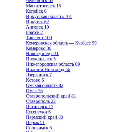
Челябинск
53
Магнитогорск
15
Копейск
6
Иркутская область
101
Иркутск
62
Ангарск
10
Братск
7
Ташкент
100
Кемеровская область — Кузбасс
99
Кемерово
36
Новокузнецк
31
Прокопьевск
5
Нижегородская область
89
Нижний Новгород
56
Дзержинск
7
Кстово
6
Омская область
82
Омск
78
Ставропольский край
81
Ставрополь
22
Пятигорск
15
Ессентуки
6
Пермский край
80
Пермь
51
Соликамск
5