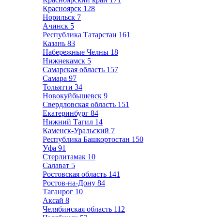
Красноярск
128
Норильск
7
Ачинск
5
Республика Татарстан
161
Казань
83
Набережные Челны
18
Нижнекамск
5
Самарская область
157
Самара
97
Тольятти
34
Новокуйбышевск
9
Свердловская область
151
Екатеринбург
84
Нижний Тагил
14
Каменск-Уральский
7
Республика Башкортостан
150
Уфа
91
Стерлитамак
10
Салават
5
Ростовская область
141
Ростов-на-Дону
84
Таганрог
10
Аксай
8
Челябинская область
112