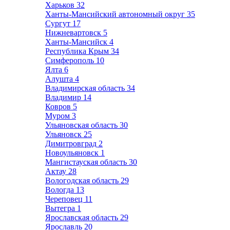
Харьков
32
Ханты-Мансийский автономный округ
35
Сургут
17
Нижневартовск
5
Ханты-Мансийск
4
Республика Крым
34
Симферополь
10
Ялта
6
Алушта
4
Владимирская область
34
Владимир
14
Ковров
5
Муром
3
Ульяновская область
30
Ульяновск
25
Димитровград
2
Новоульяновск
1
Мангистауская область
30
Актау
28
Вологодская область
29
Вологда
13
Череповец
11
Вытегра
1
Ярославская область
29
Ярославль
20