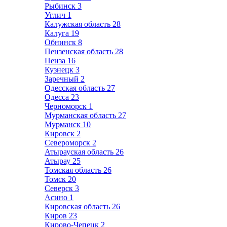
Рыбинск
3
Углич
1
Калужская область
28
Калуга
19
Обнинск
8
Пензенская область
28
Пенза
16
Кузнецк
3
Заречный
2
Одесская область
27
Одесса
23
Черноморск
1
Мурманская область
27
Мурманск
10
Кировск
2
Североморск
2
Атырауская область
26
Атырау
25
Томская область
26
Томск
20
Северск
3
Асино
1
Кировская область
26
Киров
23
Кирово-Чепецк
2