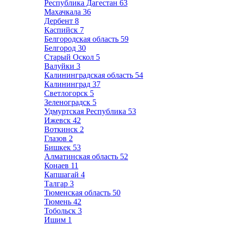
Республика Дагестан
63
Махачкала
36
Дербент
8
Каспийск
7
Белгородская область
59
Белгород
30
Старый Оскол
5
Валуйки
3
Калининградская область
54
Калининград
37
Светлогорск
5
Зеленоградск
5
Удмуртская Республика
53
Ижевск
42
Воткинск
2
Глазов
2
Бишкек
53
Алматинская область
52
Конаев
11
Капшагай
4
Талгар
3
Тюменская область
50
Тюмень
42
Тобольск
3
Ишим
1