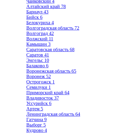
Чайковский
4
Алтайский край
78
Барнаул
43
Бийск
6
Белокуриха
4
Волгоградская область
72
Волгоград
42
Волжский
11
Камышин
3
Саратовская область
68
Саратов
41
Энгельс
10
Балаково
6
Воронежская область
65
Воронеж
52
Острогожск
1
Семилуки
1
Приморский край
64
Владивосток
37
Уссурийск
6
Артем
5
Ленинградская область
64
Гатчина
9
Выборг
5
Кудрово
4