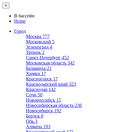
×
В бассейн
Home
Город
Москва
777
Московский
5
Зеленоград
4
Троицк
2
Санкт-Петербург
452
Московская область
342
Балашиха
21
Химки
17
Красногорск
17
Краснодарский край
323
Краснодар
142
Сочи
50
Новороссийск
15
Новосибирская область
236
Новосибирск
192
Бердск
8
Обь
3
Алматы
193
Красноярский край
171