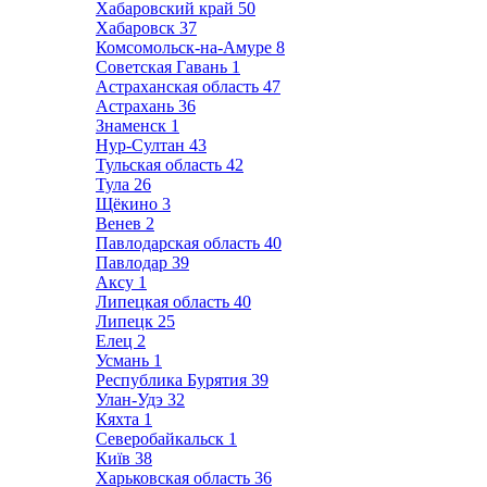
Хабаровский край
50
Хабаровск
37
Комсомольск-на-Амуре
8
Советская Гавань
1
Астраханская область
47
Астрахань
36
Знаменск
1
Нур-Султан
43
Тульская область
42
Тула
26
Щёкино
3
Венев
2
Павлодарская область
40
Павлодар
39
Аксу
1
Липецкая область
40
Липецк
25
Елец
2
Усмань
1
Республика Бурятия
39
Улан-Удэ
32
Кяхта
1
Северобайкальск
1
Київ
38
Харьковская область
36