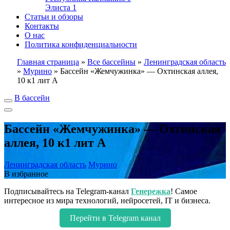
Элиста
1
Статьи и обзоры
Контакты
О нас
Политика конфиденциальности
Главная страница
»
Все бассейны
»
Ленинградская область
»
Мурино
»
Бассейн «Жемчужинка» — Охтинская аллея,
10 к1 лит А
В бассейн
Бассейн «Жемчужинка» — Охтинская
аллея, 10 к1 лит А
Ленинградская область
Мурино
В избранное
Подписывайтесь на Telegram-канал
Генережка
! Самое
интересное из мира технологий, нейросетей, IT и бизнеса.
Перейти в Telegram канал