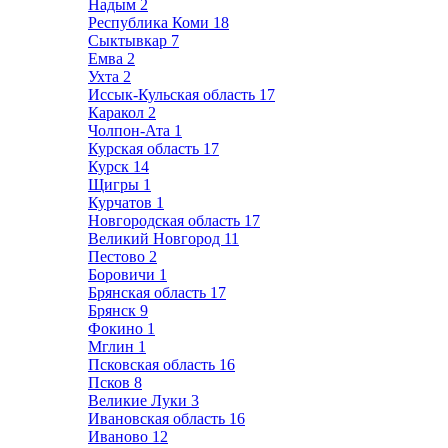
Надым
2
Республика Коми
18
Сыктывкар
7
Емва
2
Ухта
2
Иссык-Кульская область
17
Каракол
2
Чолпон-Ата
1
Курская область
17
Курск
14
Щигры
1
Курчатов
1
Новгородская область
17
Великий Новгород
11
Пестово
2
Боровичи
1
Брянская область
17
Брянск
9
Фокино
1
Мглин
1
Псковская область
16
Псков
8
Великие Луки
3
Ивановская область
16
Иваново
12