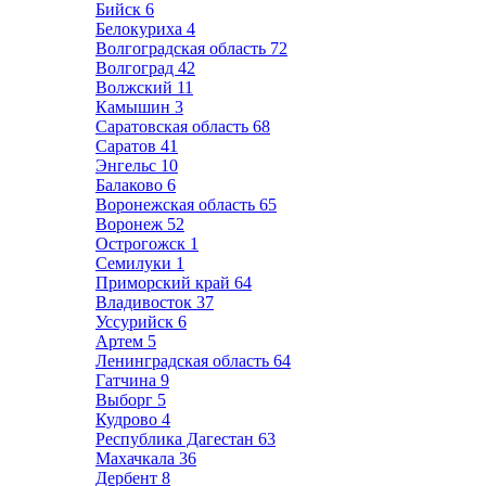
Бийск
6
Белокуриха
4
Волгоградская область
72
Волгоград
42
Волжский
11
Камышин
3
Саратовская область
68
Саратов
41
Энгельс
10
Балаково
6
Воронежская область
65
Воронеж
52
Острогожск
1
Семилуки
1
Приморский край
64
Владивосток
37
Уссурийск
6
Артем
5
Ленинградская область
64
Гатчина
9
Выборг
5
Кудрово
4
Республика Дагестан
63
Махачкала
36
Дербент
8