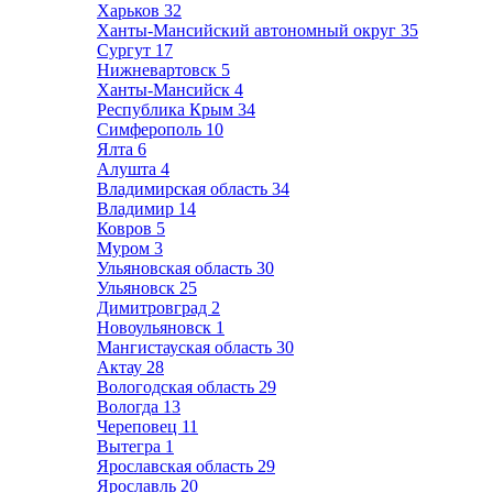
Харьков
32
Ханты-Мансийский автономный округ
35
Сургут
17
Нижневартовск
5
Ханты-Мансийск
4
Республика Крым
34
Симферополь
10
Ялта
6
Алушта
4
Владимирская область
34
Владимир
14
Ковров
5
Муром
3
Ульяновская область
30
Ульяновск
25
Димитровград
2
Новоульяновск
1
Мангистауская область
30
Актау
28
Вологодская область
29
Вологда
13
Череповец
11
Вытегра
1
Ярославская область
29
Ярославль
20