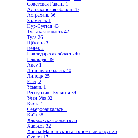
Советская Гавань
1
Астраханская область
47
Астрахань
36
Знаменск
1
Нур-Султан
43
Тульская область
42
Тула
26
Щёкино
3
Венев
2
Павлодарская область
40
Павлодар
39
Аксу
1
Липецкая область
40
Липецк
25
Елец
2
Усмань
1
Республика Бурятия
39
Улан-Удэ
32
Кяхта
1
Северобайкальск
1
Київ
38
Харьковская область
36
Харьков
32
Ханты-Мансийский автономный округ
35
Сургут
17