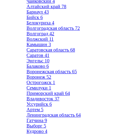
Чайковский
4
Алтайский край
78
Барнаул
43
Бийск
6
Белокуриха
4
Волгоградская область
72
Волгоград
42
Волжский
11
Камышин
3
Саратовская область
68
Саратов
41
Энгельс
10
Балаково
6
Воронежская область
65
Воронеж
52
Острогожск
1
Семилуки
1
Приморский край
64
Владивосток
37
Уссурийск
6
Артем
5
Ленинградская область
64
Гатчина
9
Выборг
5
Кудрово
4