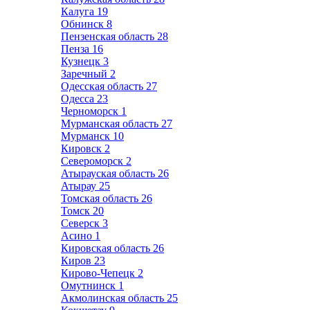
Калуга
19
Обнинск
8
Пензенская область
28
Пенза
16
Кузнецк
3
Заречный
2
Одесская область
27
Одесса
23
Черноморск
1
Мурманская область
27
Мурманск
10
Кировск
2
Североморск
2
Атырауская область
26
Атырау
25
Томская область
26
Томск
20
Северск
3
Асино
1
Кировская область
26
Киров
23
Кирово-Чепецк
2
Омутнинск
1
Акмолинская область
25