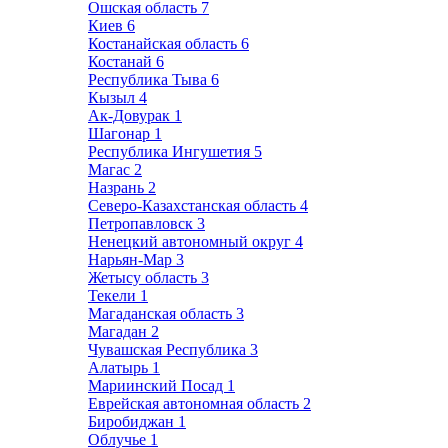
Ошская область
7
Киев
6
Костанайская область
6
Костанай
6
Республика Тыва
6
Кызыл
4
Ак-Довурак
1
Шагонар
1
Республика Ингушетия
5
Магас
2
Назрань
2
Северо-Казахстанская область
4
Петропавловск
3
Ненецкий автономный округ
4
Нарьян-Мар
3
Жетысу область
3
Текели
1
Магаданская область
3
Магадан
2
Чувашская Республика
3
Алатырь
1
Мариинский Посад
1
Еврейская автономная область
2
Биробиджан
1
Облучье
1