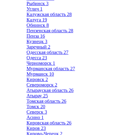
Рыбинск
3
Углич
1
Калужская область
28
Калуга
19
Обнинск
8
Пензенская область
28
Пенза
16
Кузнецк
3
Заречный
2
Одесская область
27
Одесса
23
Черноморск
1
Мурманская область
27
Мурманск
10
Кировск
2
Североморск
2
Атырауская область
26
Атырау
25
Томская область
26
Томск
20
Северск
3
Асино
1
Кировская область
26
Киров
23
Кирово-Чепецк
2