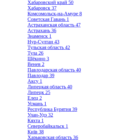
Хабаровский край
50
Хабаровск
37
Комсомольск-на-Амуре
8
Советская Гавань
1
Астраханская область
47
Астрахань
36
Знаменск
1
Нур-Султан
43
Тульская область
42
Тула
26
Щёкино
3
Венев
2
Павлодарская область
40
Павлодар
39
Аксу
1
Липецкая область
40
Липецк
25
Елец
2
Усмань
1
Республика Бурятия
39
Улан-Удэ
32
Кяхта
1
Северобайкальск
1
Київ
38
Харьковская область
36