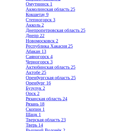
Омутнинск
1
Акмолинская область
25
Кокшетау
9
Степногорск
3
Акколь
2
Днепропетровская область
25
Днепр
22
Новомосковск
2
Республика Хакасия
25
Абакан
13
Саяногорск
4
Черногорск
3
Актюбинская область
25
Актобе
25
Оренбургская область
25
Оренбург
16
Бузулук
2
Орск
2
Рязанская область
24
Рязань
18
Скопин
1
Шацк
1
Тверская область
23
Тверь
14
Вышний Волочёк
2