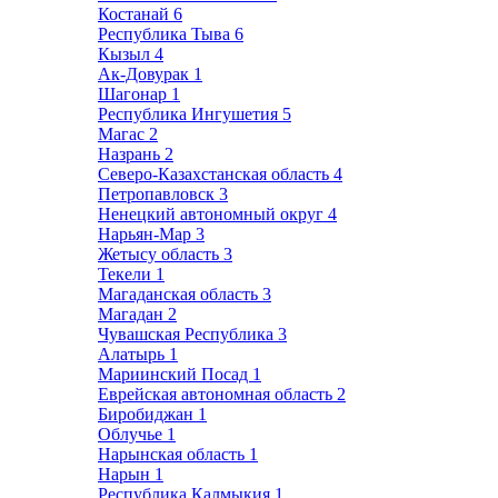
Костанай
6
Республика Тыва
6
Кызыл
4
Ак-Довурак
1
Шагонар
1
Республика Ингушетия
5
Магас
2
Назрань
2
Северо-Казахстанская область
4
Петропавловск
3
Ненецкий автономный округ
4
Нарьян-Мар
3
Жетысу область
3
Текели
1
Магаданская область
3
Магадан
2
Чувашская Республика
3
Алатырь
1
Мариинский Посад
1
Еврейская автономная область
2
Биробиджан
1
Облучье
1
Нарынская область
1
Нарын
1
Республика Калмыкия
1