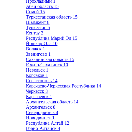
Прохладный
1
Абай область
15
Семей
15
Туркестанская область
15
Шымкент
8
Туркестан
5
Кентау
2
Республика Марий Эл
15
Йошкар-Ола
10
Волжск
1
Звенигово
1
Сахалинская область
15
Южно-Сахалинск
10
Невельск
1
Корсаков
1
Севастополь
14
Карачаево-Черкесская Республика
14
Черкесск
8
Карачаевск
1
Архангельская область
14
Архангельск
8
Северодвинск
4
Новодвинск
1
Республика Алтай
12
Горно-Алтайск
4