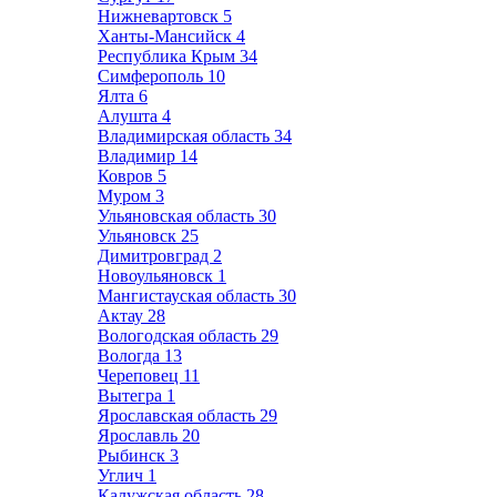
Нижневартовск
5
Ханты-Мансийск
4
Республика Крым
34
Симферополь
10
Ялта
6
Алушта
4
Владимирская область
34
Владимир
14
Ковров
5
Муром
3
Ульяновская область
30
Ульяновск
25
Димитровград
2
Новоульяновск
1
Мангистауская область
30
Актау
28
Вологодская область
29
Вологда
13
Череповец
11
Вытегра
1
Ярославская область
29
Ярославль
20
Рыбинск
3
Углич
1
Калужская область
28