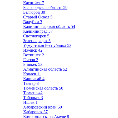
Каспийск
7
Белгородская область
59
Белгород
30
Старый Оскол
5
Валуйки
3
Калининградская область
54
Калининград
37
Светлогорск
5
Зеленоградск
5
Удмуртская Республика
53
Ижевск
42
Воткинск
2
Глазов
2
Бишкек
53
Алматинская область
52
Конаев
11
Капшагай
4
Талгар
3
Тюменская область
50
Тюмень
42
Тобольск
3
Ишим
1
Хабаровский край
50
Хабаровск
37
Комсомольск-на-Амуре
8