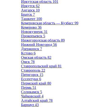
Иркутская область
101
Иркутск
62
Ангарск
10
Братск
7
Ташкент
100
Кемеровская область — Кузбасс
99
Кемерово
36
Новокузнецк
31
Прокопьевск
5
Нижегородская область
89
Нижний Новгород
56
Дзержинск
7
Кстово
6
Омская область
82
Омск
78
Ставропольский край
81
Ставрополь
22
Пятигорск
15
Ессентуки
6
Пермский край
80
Пермь
51
Соликамск
5
Чайковский
4
Алтайский край
78
Барнаул
43