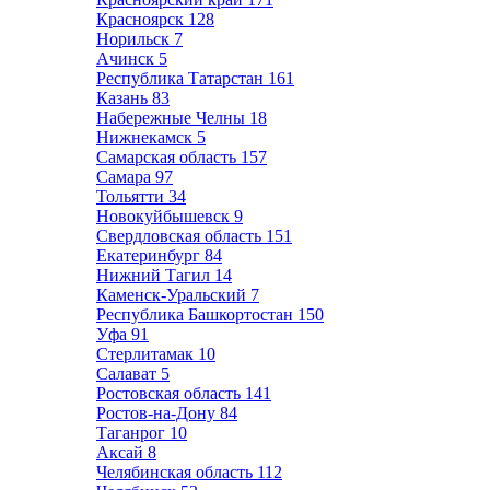
Красноярск
128
Норильск
7
Ачинск
5
Республика Татарстан
161
Казань
83
Набережные Челны
18
Нижнекамск
5
Самарская область
157
Самара
97
Тольятти
34
Новокуйбышевск
9
Свердловская область
151
Екатеринбург
84
Нижний Тагил
14
Каменск-Уральский
7
Республика Башкортостан
150
Уфа
91
Стерлитамак
10
Салават
5
Ростовская область
141
Ростов-на-Дону
84
Таганрог
10
Аксай
8
Челябинская область
112