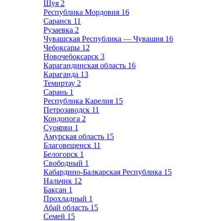
Шуя
2
Республика Мордовия
16
Саранск
11
Рузаевка
2
Чувашская Республика — Чувашия
16
Чебоксары
12
Новочебоксарск
3
Карагандинская область
16
Караганда
13
Темиртау
2
Сарань
1
Республика Карелия
15
Петрозаводск
11
Кондопога
2
Суоярви
1
Амурская область
15
Благовещенск
11
Белогорск
1
Свободный
1
Кабардино-Балкарская Республика
15
Нальчик
12
Баксан
1
Прохладный
1
Абай область
15
Семей
15