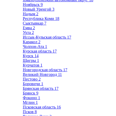
Ноябрьск
9
Новый Уренгой
3
Надым
2
Республика Коми
18
Сыктывкар
7
Емва
2
Ухта
2
Иссык-Кульская область
17
Каракол
2
Чолпон-Ата
1
Курская область
17
Курск
14
Щигры
1
Курчатов
1
Новгородская область
17
Великий Новгород
11
Пестово
2
Боровичи
1
Брянская область
17
Брянск
9
Фокино
1
Мглин
1
Псковская область
16
Псков
8