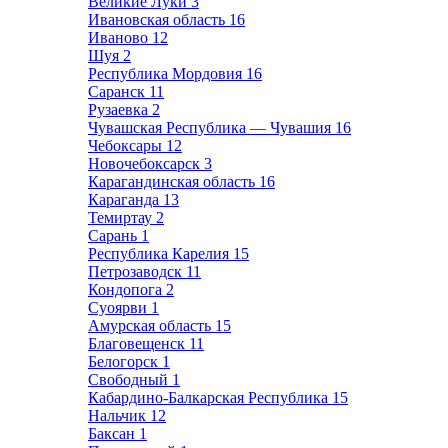
Великие Луки
3
Ивановская область
16
Иваново
12
Шуя
2
Республика Мордовия
16
Саранск
11
Рузаевка
2
Чувашская Республика — Чувашия
16
Чебоксары
12
Новочебоксарск
3
Карагандинская область
16
Караганда
13
Темиртау
2
Сарань
1
Республика Карелия
15
Петрозаводск
11
Кондопога
2
Суоярви
1
Амурская область
15
Благовещенск
11
Белогорск
1
Свободный
1
Кабардино-Балкарская Республика
15
Нальчик
12
Баксан
1