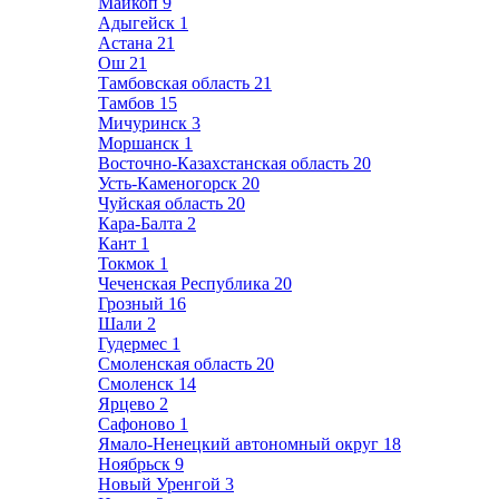
Майкоп
9
Адыгейск
1
Астана
21
Ош
21
Тамбовская область
21
Тамбов
15
Мичуринск
3
Моршанск
1
Восточно-Казахстанская область
20
Усть-Каменогорск
20
Чуйская область
20
Кара-Балта
2
Кант
1
Токмок
1
Чеченская Республика
20
Грозный
16
Шали
2
Гудермес
1
Смоленская область
20
Смоленск
14
Ярцево
2
Сафоново
1
Ямало-Ненецкий автономный округ
18
Ноябрьск
9
Новый Уренгой
3