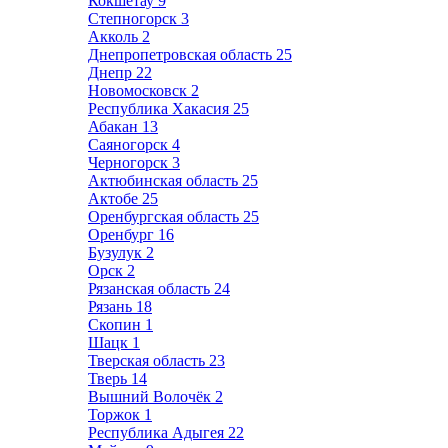
Кокшетау
9
Степногорск
3
Акколь
2
Днепропетровская область
25
Днепр
22
Новомосковск
2
Республика Хакасия
25
Абакан
13
Саяногорск
4
Черногорск
3
Актюбинская область
25
Актобе
25
Оренбургская область
25
Оренбург
16
Бузулук
2
Орск
2
Рязанская область
24
Рязань
18
Скопин
1
Шацк
1
Тверская область
23
Тверь
14
Вышний Волочёк
2
Торжок
1
Республика Адыгея
22