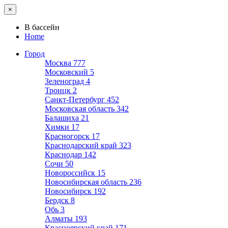
×
В бассейн
Home
Город
Москва
777
Московский
5
Зеленоград
4
Троицк
2
Санкт-Петербург
452
Московская область
342
Балашиха
21
Химки
17
Красногорск
17
Краснодарский край
323
Краснодар
142
Сочи
50
Новороссийск
15
Новосибирская область
236
Новосибирск
192
Бердск
8
Обь
3
Алматы
193
Красноярский край
171