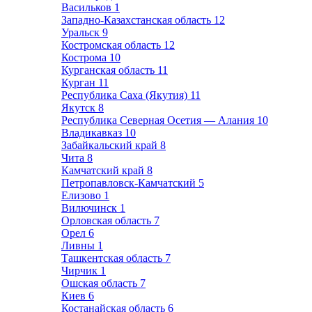
Васильков
1
Западно-Казахстанская область
12
Уральск
9
Костромская область
12
Кострома
10
Курганская область
11
Курган
11
Республика Саха (Якутия)
11
Якутск
8
Республика Северная Осетия — Алания
10
Владикавказ
10
Забайкальский край
8
Чита
8
Камчатский край
8
Петропавловск-Камчатский
5
Елизово
1
Вилючинск
1
Орловская область
7
Орел
6
Ливны
1
Ташкентская область
7
Чирчик
1
Ошская область
7
Киев
6
Костанайская область
6