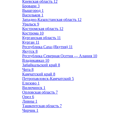
Киевская область
12
Бровари
3
Вышгород
1
Васильков
1
Западно-Казахстанская область
12
Уральск
9
Костромская область
12
Кострома
10
Курганская область
11
Курган
11
Республика Саха (Якутия)
11
Якутск
8
Республика Северная Осетия — Алания
10
Владикавказ
10
Забайкальский край
8
Чита
8
Камчатский край
8
Петропавловск-Камчатский
5
Елизово
1
Вилючинск
1
Орловская область
7
Орел
6
Ливны
1
Ташкентская область
7
Чирчик
1