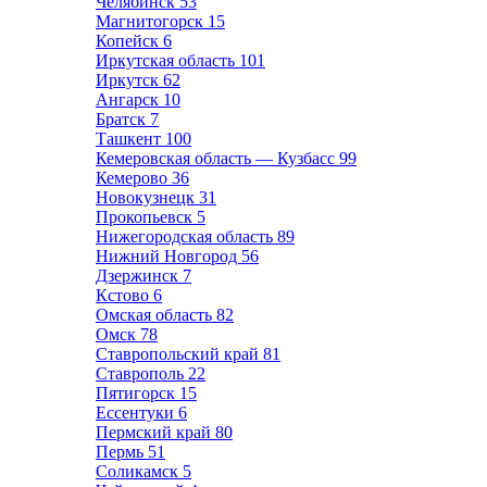
Челябинск
53
Магнитогорск
15
Копейск
6
Иркутская область
101
Иркутск
62
Ангарск
10
Братск
7
Ташкент
100
Кемеровская область — Кузбасс
99
Кемерово
36
Новокузнецк
31
Прокопьевск
5
Нижегородская область
89
Нижний Новгород
56
Дзержинск
7
Кстово
6
Омская область
82
Омск
78
Ставропольский край
81
Ставрополь
22
Пятигорск
15
Ессентуки
6
Пермский край
80
Пермь
51
Соликамск
5