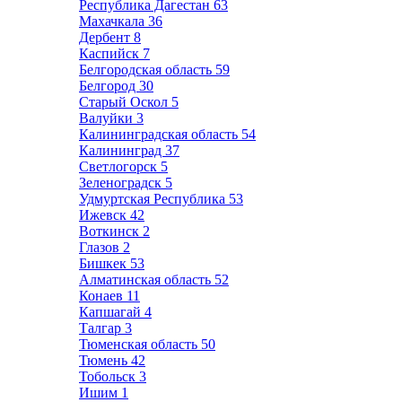
Республика Дагестан
63
Махачкала
36
Дербент
8
Каспийск
7
Белгородская область
59
Белгород
30
Старый Оскол
5
Валуйки
3
Калининградская область
54
Калининград
37
Светлогорск
5
Зеленоградск
5
Удмуртская Республика
53
Ижевск
42
Воткинск
2
Глазов
2
Бишкек
53
Алматинская область
52
Конаев
11
Капшагай
4
Талгар
3
Тюменская область
50
Тюмень
42
Тобольск
3
Ишим
1