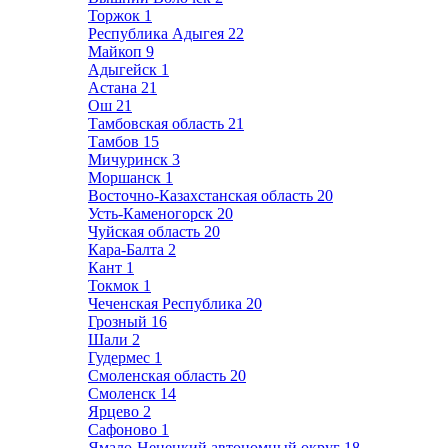
Торжок
1
Республика Адыгея
22
Майкоп
9
Адыгейск
1
Астана
21
Ош
21
Тамбовская область
21
Тамбов
15
Мичуринск
3
Моршанск
1
Восточно-Казахстанская область
20
Усть-Каменогорск
20
Чуйская область
20
Кара-Балта
2
Кант
1
Токмок
1
Чеченская Республика
20
Грозный
16
Шали
2
Гудермес
1
Смоленская область
20
Смоленск
14
Ярцево
2
Сафоново
1
Ямало-Ненецкий автономный округ
18