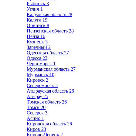
Рыбинск
3
Углич
1
Калужская область
28
Калуга
19
Обнинск
8
Пензенская область
28
Пенза
16
Кузнецк
3
Заречный
2
Одесская область
27
Одесса
23
Черноморск
1
Мурманская область
27
Мурманск
10
Кировск
2
Североморск
2
Атырауская область
26
Атырау
25
Томская область
26
Томск
20
Северск
3
Асино
1
Кировская область
26
Киров
23
Кирово-Чепецк
2