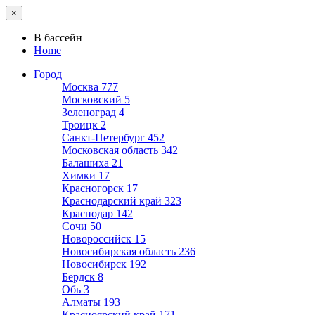
×
В бассейн
Home
Город
Москва
777
Московский
5
Зеленоград
4
Троицк
2
Санкт-Петербург
452
Московская область
342
Балашиха
21
Химки
17
Красногорск
17
Краснодарский край
323
Краснодар
142
Сочи
50
Новороссийск
15
Новосибирская область
236
Новосибирск
192
Бердск
8
Обь
3
Алматы
193
Красноярский край
171