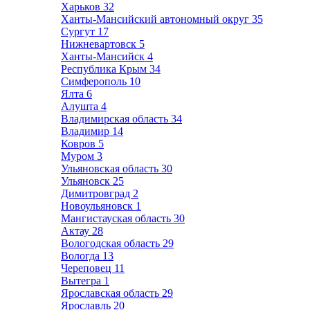
Харьков
32
Ханты-Мансийский автономный округ
35
Сургут
17
Нижневартовск
5
Ханты-Мансийск
4
Республика Крым
34
Симферополь
10
Ялта
6
Алушта
4
Владимирская область
34
Владимир
14
Ковров
5
Муром
3
Ульяновская область
30
Ульяновск
25
Димитровград
2
Новоульяновск
1
Мангистауская область
30
Актау
28
Вологодская область
29
Вологда
13
Череповец
11
Вытегра
1
Ярославская область
29
Ярославль
20