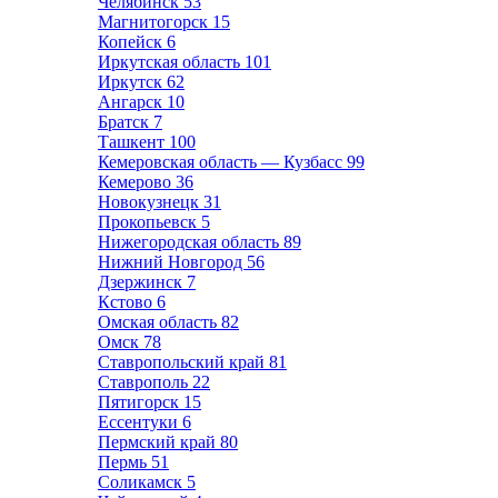
Челябинск
53
Магнитогорск
15
Копейск
6
Иркутская область
101
Иркутск
62
Ангарск
10
Братск
7
Ташкент
100
Кемеровская область — Кузбасс
99
Кемерово
36
Новокузнецк
31
Прокопьевск
5
Нижегородская область
89
Нижний Новгород
56
Дзержинск
7
Кстово
6
Омская область
82
Омск
78
Ставропольский край
81
Ставрополь
22
Пятигорск
15
Ессентуки
6
Пермский край
80
Пермь
51
Соликамск
5