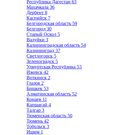
Республика Дагестан
63
Махачкала
36
Дербент
8
Каспийск
7
Белгородская область
59
Белгород
30
Старый Оскол
5
Валуйки
3
Калининградская область
54
Калининград
37
Светлогорск
5
Зеленоградск
5
Удмуртская Республика
53
Ижевск
42
Воткинск
2
Глазов
2
Бишкек
53
Алматинская область
52
Конаев
11
Капшагай
4
Талгар
3
Тюменская область
50
Тюмень
42
Тобольск
3
Ишим
1