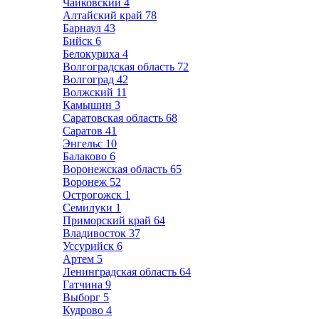
Чайковский
4
Алтайский край
78
Барнаул
43
Бийск
6
Белокуриха
4
Волгоградская область
72
Волгоград
42
Волжский
11
Камышин
3
Саратовская область
68
Саратов
41
Энгельс
10
Балаково
6
Воронежская область
65
Воронеж
52
Острогожск
1
Семилуки
1
Приморский край
64
Владивосток
37
Уссурийск
6
Артем
5
Ленинградская область
64
Гатчина
9
Выборг
5
Кудрово
4