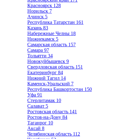
Красноярск
128
Норильск
7
Ачинск
5
Республика Татарстан
161
Казань
83
Набережные Челны
18
Нижнекамск
5
Самарская область
157
Самара
97
Тольятти
34
Новокуйбышевск
9
Свердловская область
151
Екатеринбург
84
Нижний Тагил
14
Каменск-Уральский
7
Республика Башкортостан
150
Уфа
91
Стерлитамак
10
Салават
5
Ростовская область
141
Ростов-на-Дону
84
Таганрог
10
Аксай
8
Челябинская область
112