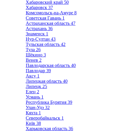
Хабаровский край
50
Хабаровск
37
Комсомольск-на-Амуре
8
Советская Гавань
1
Астраханская область
47
Астрахань
36
Знаменск
1
Нур-Султан
43
Тульская область
42
Тула
26
Щёкино
3
Венев
2
Павлодарская область
40
Павлодар
39
Аксу
1
Липецкая область
40
Липецк
25
Елец
2
Усмань
1
Республика Бурятия
39
Улан-Удэ
32
Кяхта
1
Северобайкальск
1
Київ
38
Харьковская область
36