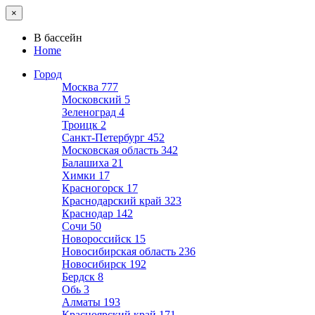
×
В бассейн
Home
Город
Москва
777
Московский
5
Зеленоград
4
Троицк
2
Санкт-Петербург
452
Московская область
342
Балашиха
21
Химки
17
Красногорск
17
Краснодарский край
323
Краснодар
142
Сочи
50
Новороссийск
15
Новосибирская область
236
Новосибирск
192
Бердск
8
Обь
3
Алматы
193
Красноярский край
171