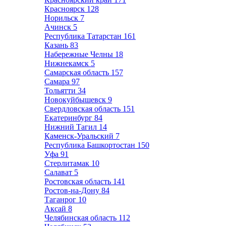
Красноярск
128
Норильск
7
Ачинск
5
Республика Татарстан
161
Казань
83
Набережные Челны
18
Нижнекамск
5
Самарская область
157
Самара
97
Тольятти
34
Новокуйбышевск
9
Свердловская область
151
Екатеринбург
84
Нижний Тагил
14
Каменск-Уральский
7
Республика Башкортостан
150
Уфа
91
Стерлитамак
10
Салават
5
Ростовская область
141
Ростов-на-Дону
84
Таганрог
10
Аксай
8
Челябинская область
112