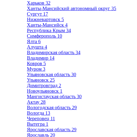
Харьков
32
Ханты-Мансийский автономный округ
35
Сургут
17
Нижневартовск
5
Ханты-Мансийск
4
Республика Крым
34
Симферополь
10
Ялта
6
Алушта
4
Владимирская область
34
Владимир
14
Ковров
5
Муром
3
Ульяновская область
30
Ульяновск
25
Димитровград
2
Новоульяновск
1
Мангистауская область
30
Актау
28
Вологодская область
29
Вологда
13
Череповец
11
Вытегра
1
Ярославская область
29
Ярославль
20