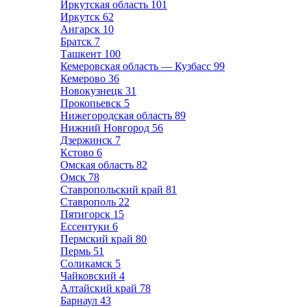
Иркутская область
101
Иркутск
62
Ангарск
10
Братск
7
Ташкент
100
Кемеровская область — Кузбасс
99
Кемерово
36
Новокузнецк
31
Прокопьевск
5
Нижегородская область
89
Нижний Новгород
56
Дзержинск
7
Кстово
6
Омская область
82
Омск
78
Ставропольский край
81
Ставрополь
22
Пятигорск
15
Ессентуки
6
Пермский край
80
Пермь
51
Соликамск
5
Чайковский
4
Алтайский край
78
Барнаул
43