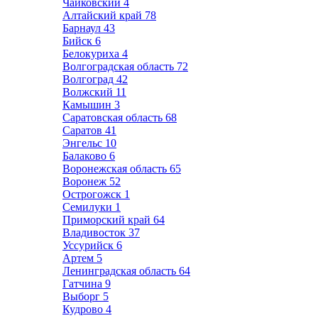
Чайковский
4
Алтайский край
78
Барнаул
43
Бийск
6
Белокуриха
4
Волгоградская область
72
Волгоград
42
Волжский
11
Камышин
3
Саратовская область
68
Саратов
41
Энгельс
10
Балаково
6
Воронежская область
65
Воронеж
52
Острогожск
1
Семилуки
1
Приморский край
64
Владивосток
37
Уссурийск
6
Артем
5
Ленинградская область
64
Гатчина
9
Выборг
5
Кудрово
4