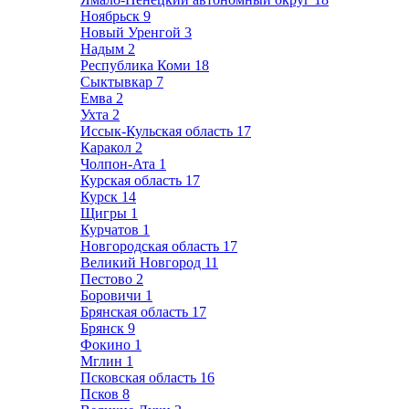
Ноябрьск
9
Новый Уренгой
3
Надым
2
Республика Коми
18
Сыктывкар
7
Емва
2
Ухта
2
Иссык-Кульская область
17
Каракол
2
Чолпон-Ата
1
Курская область
17
Курск
14
Щигры
1
Курчатов
1
Новгородская область
17
Великий Новгород
11
Пестово
2
Боровичи
1
Брянская область
17
Брянск
9
Фокино
1
Мглин
1
Псковская область
16
Псков
8