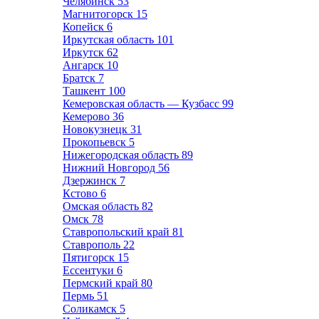
Челябинск
53
Магнитогорск
15
Копейск
6
Иркутская область
101
Иркутск
62
Ангарск
10
Братск
7
Ташкент
100
Кемеровская область — Кузбасс
99
Кемерово
36
Новокузнецк
31
Прокопьевск
5
Нижегородская область
89
Нижний Новгород
56
Дзержинск
7
Кстово
6
Омская область
82
Омск
78
Ставропольский край
81
Ставрополь
22
Пятигорск
15
Ессентуки
6
Пермский край
80
Пермь
51
Соликамск
5