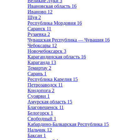
Великие Луки
3
Ивановская область
16
Иваново
12
Шуя
2
Республика Мордовия
16
Саранск
11
Рузаевка
2
Чувашская Республика — Чувашия
16
Чебоксары
12
Новочебоксарск
3
Карагандинская область
16
Караганда
13
Темиртау
2
Сарань
1
Республика Карелия
15
Петрозаводск
11
Кондопога
2
Суоярви
1
Амурская область
15
Благовещенск
11
Белогорск
1
Свободный
1
Кабардино-Балкарская Республика
15
Нальчик
12
Баксан
1