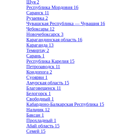
Шуя
2
Республика Мордовия
16
Саранск
11
Рузаевка
2
Чувашская Республика — Чувашия
16
Чебоксары
12
Новочебоксарск
3
Карагандинская область
16
Караганда
13
Темиртау
2
Сарань
1
Республика Карелия
15
Петрозаводск
11
Кондопога
2
Суоярви
1
Амурская область
15
Благовещенск
11
Белогорск
1
Свободный
1
Кабардино-Балкарская Республика
15
Нальчик
12
Баксан
1
Прохладный
1
Абай область
15
Семей
15