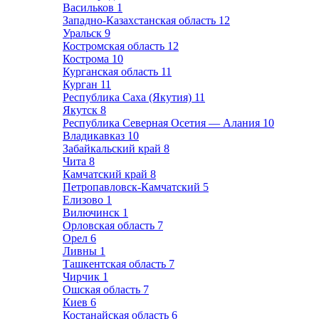
Васильков
1
Западно-Казахстанская область
12
Уральск
9
Костромская область
12
Кострома
10
Курганская область
11
Курган
11
Республика Саха (Якутия)
11
Якутск
8
Республика Северная Осетия — Алания
10
Владикавказ
10
Забайкальский край
8
Чита
8
Камчатский край
8
Петропавловск-Камчатский
5
Елизово
1
Вилючинск
1
Орловская область
7
Орел
6
Ливны
1
Ташкентская область
7
Чирчик
1
Ошская область
7
Киев
6
Костанайская область
6