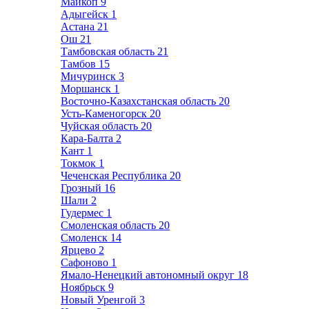
Майкоп
9
Адыгейск
1
Астана
21
Ош
21
Тамбовская область
21
Тамбов
15
Мичуринск
3
Моршанск
1
Восточно-Казахстанская область
20
Усть-Каменогорск
20
Чуйская область
20
Кара-Балта
2
Кант
1
Токмок
1
Чеченская Республика
20
Грозный
16
Шали
2
Гудермес
1
Смоленская область
20
Смоленск
14
Ярцево
2
Сафоново
1
Ямало-Ненецкий автономный округ
18
Ноябрьск
9
Новый Уренгой
3