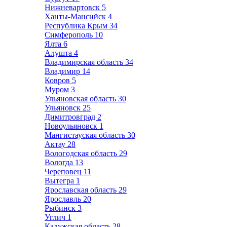
Нижневартовск
5
Ханты-Мансийск
4
Республика Крым
34
Симферополь
10
Ялта
6
Алушта
4
Владимирская область
34
Владимир
14
Ковров
5
Муром
3
Ульяновская область
30
Ульяновск
25
Димитровград
2
Новоульяновск
1
Мангистауская область
30
Актау
28
Вологодская область
29
Вологда
13
Череповец
11
Вытегра
1
Ярославская область
29
Ярославль
20
Рыбинск
3
Углич
1
Калужская область
28