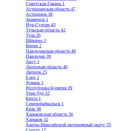
Советская Гавань
1
Астраханская область
47
Астрахань
36
Знаменск
1
Нур-Султан
43
Тульская область
42
Тула
26
Щёкино
3
Венев
2
Павлодарская область
40
Павлодар
39
Аксу
1
Липецкая область
40
Липецк
25
Елец
2
Усмань
1
Республика Бурятия
39
Улан-Удэ
32
Кяхта
1
Северобайкальск
1
Київ
38
Харьковская область
36
Харьков
32
Ханты-Мансийский автономный округ
35
Сургут
17