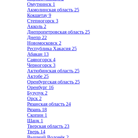
Омутнинск
1
Акмолинская область
25
Кокшетау
9
Степногорск
3
Акколь
2
Днепропетровская область
25
Днепр
22
Новомосковск
2
Республика Хакасия
25
Абакан
13
Саяногорск
4
Черногорск
3
Актюбинская область
25
Актобе
25
Оренбургская область
25
Оренбург
16
Бузулук
2
Орск
2
Рязанская область
24
Рязань
18
Скопин
1
Шацк
1
Тверская область
23
Тверь
14
Вышний Волочёк
2