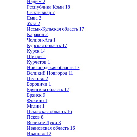
Надым
2
Республика Коми
18
Сыктывкар
7
Емва
2
Ухта
2
Иссык-Кульская область
17
Каракол
2
Чолпон-Ата
1
Курская область
17
Курск
14
Щигры
1
Курчатов
1
Новгородская область
17
Великий Новгород
11
Пестово
2
Боровичи
1
Брянская область
17
Брянск
9
Фокино
1
Мглин
1
Псковская область
16
Псков
8
Великие Луки
3
Ивановская область
16
Иваново
12