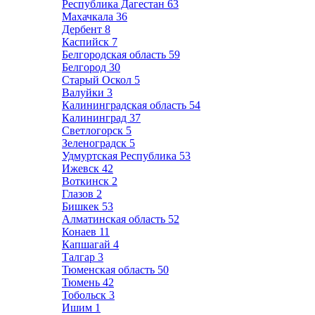
Республика Дагестан
63
Махачкала
36
Дербент
8
Каспийск
7
Белгородская область
59
Белгород
30
Старый Оскол
5
Валуйки
3
Калининградская область
54
Калининград
37
Светлогорск
5
Зеленоградск
5
Удмуртская Республика
53
Ижевск
42
Воткинск
2
Глазов
2
Бишкек
53
Алматинская область
52
Конаев
11
Капшагай
4
Талгар
3
Тюменская область
50
Тюмень
42
Тобольск
3
Ишим
1