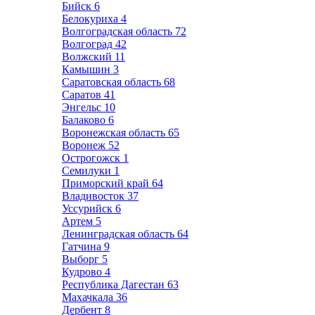
Бийск
6
Белокуриха
4
Волгоградская область
72
Волгоград
42
Волжский
11
Камышин
3
Саратовская область
68
Саратов
41
Энгельс
10
Балаково
6
Воронежская область
65
Воронеж
52
Острогожск
1
Семилуки
1
Приморский край
64
Владивосток
37
Уссурийск
6
Артем
5
Ленинградская область
64
Гатчина
9
Выборг
5
Кудрово
4
Республика Дагестан
63
Махачкала
36
Дербент
8