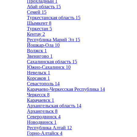
Прохладный
1
Абай область
15
Семей
15
Туркестанская область
15
Шымкент
8
Туркестан
5
Кентау
2
Республика Марий Эл
15
Йошкар-Ола
10
Волжск
1
Звенигово
1
Сахалинская область
15
Южно-Сахалинск
10
Невельск
1
Корсаков
1
Севастополь
14
Карачаево-Черкесская Республика
14
Черкесск
8
Карачаевск
1
Архангельская область
14
Архангельск
8
Северодвинск
4
Новодвинск
1
Республика Алтай
12
Горно-Алтайск
4