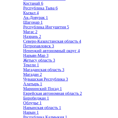
Костанай
6
Республика Тыва
6
Кызыл
4
Ак-Довурак
1
Шагонар
1
Республика Ингушетия
5
Магас
2
Назрань
2
Северо-Казахстанская область
4
Петропавловск
3
Ненецкий автономный округ
4
Нарьян-Мар
3
Жетысу область
3
Текели
1
Магаданская область
3
Магадан
2
Чувашская Республика
3
Алатырь
1
Мариинский Посад
1
Еврейская автономная область
2
Биробиджан
1
Облучье
1
Нарынская область
1
Нарын
1
Республика Калмыкия
1