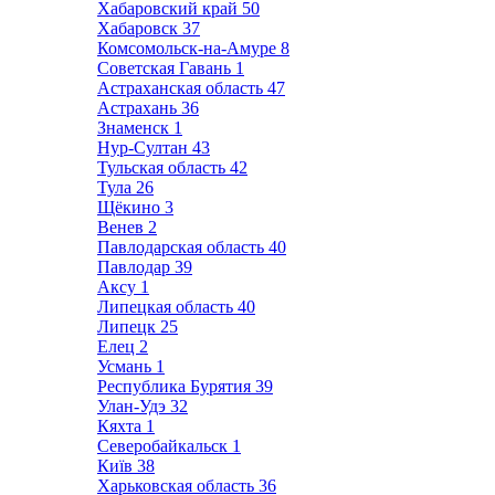
Хабаровский край
50
Хабаровск
37
Комсомольск-на-Амуре
8
Советская Гавань
1
Астраханская область
47
Астрахань
36
Знаменск
1
Нур-Султан
43
Тульская область
42
Тула
26
Щёкино
3
Венев
2
Павлодарская область
40
Павлодар
39
Аксу
1
Липецкая область
40
Липецк
25
Елец
2
Усмань
1
Республика Бурятия
39
Улан-Удэ
32
Кяхта
1
Северобайкальск
1
Київ
38
Харьковская область
36