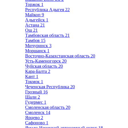
Торжок
1
Республика Адыгея
22
Майкоп
9
Адыгейск
1
Астана
21
Ош
21
Тамбовская область
21
Тамбов
15
Мичуринск
3
Моршанск
1
Восточно-Казахстанская область
20
Усть-Каменогорск
20
Чуйская область
20
Кара-Балта
2
Кант
1
Токмок
1
Чеченская Республика
20
Грозный
16
Шали
2
Гудермес
1
Смоленская область
20
Смоленск
14
Ярцево
2
Сафоново
1
Ямало-Ненецкий автономный округ
18