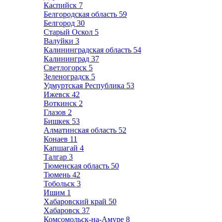
Каспийск
7
Белгородская область
59
Белгород
30
Старый Оскол
5
Валуйки
3
Калининградская область
54
Калининград
37
Светлогорск
5
Зеленоградск
5
Удмуртская Республика
53
Ижевск
42
Воткинск
2
Глазов
2
Бишкек
53
Алматинская область
52
Конаев
11
Капшагай
4
Талгар
3
Тюменская область
50
Тюмень
42
Тобольск
3
Ишим
1
Хабаровский край
50
Хабаровск
37
Комсомольск-на-Амуре
8