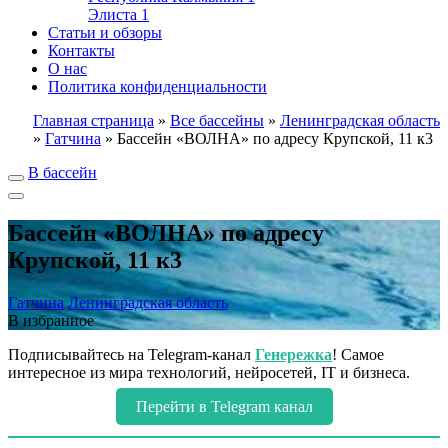
Элиста
1
Статьи и обзоры
Контакты
О нас
Политика конфиденциальности
Главная страница
»
Все бассейны
»
Ленинградская область
»
Гатчина
»
Бассейн «ВОЛНА» по адресу Крупской, 11 к3
В бассейн
Бассейн «ВОЛНА» по адресу
Крупской, 11 к3
Гатчина
Ленинградская область
В избранное
Подписывайтесь на Telegram-канал
Генережка
! Самое
интересное из мира технологий, нейросетей, IT и бизнеса.
Перейти в Telegram канал