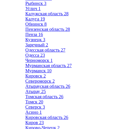
Рыбинск
3
Углич
1
Калужская область
28
Калуга
19
Обнинск
8
Пензенская область
28
Пенза
16
Кузнецк
3
Заречный
2
Одесская область
27
Одесса
23
Черноморск
1
Мурманская область
27
Мурманск
10
Кировск
2
Североморск
2
Атырауская область
26
Атырау
25
Томская область
26
Томск
20
Северск
3
Асино
1
Кировская область
26
Киров
23
Кирово-Чепецк
2