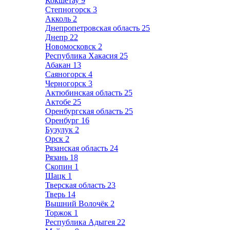
Кокшетау
9
Степногорск
3
Акколь
2
Днепропетровская область
25
Днепр
22
Новомосковск
2
Республика Хакасия
25
Абакан
13
Саяногорск
4
Черногорск
3
Актюбинская область
25
Актобе
25
Оренбургская область
25
Оренбург
16
Бузулук
2
Орск
2
Рязанская область
24
Рязань
18
Скопин
1
Шацк
1
Тверская область
23
Тверь
14
Вышний Волочёк
2
Торжок
1
Республика Адыгея
22