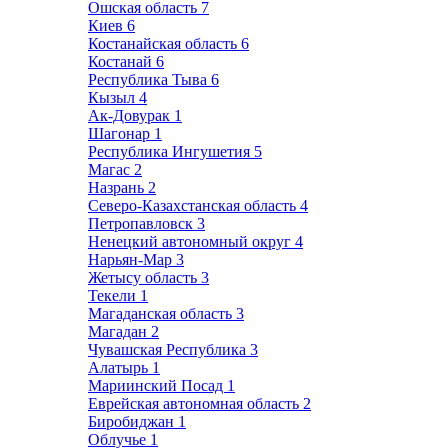
Ошская область
7
Киев
6
Костанайская область
6
Костанай
6
Республика Тыва
6
Кызыл
4
Ак-Довурак
1
Шагонар
1
Республика Ингушетия
5
Магас
2
Назрань
2
Северо-Казахстанская область
4
Петропавловск
3
Ненецкий автономный округ
4
Нарьян-Мар
3
Жетысу область
3
Текели
1
Магаданская область
3
Магадан
2
Чувашская Республика
3
Алатырь
1
Мариинский Посад
1
Еврейская автономная область
2
Биробиджан
1
Облучье
1