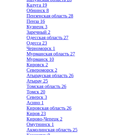
Калуга
19
Обнинск
8
Пензенская область
28
Пенза
16
Кузнецк
3
Заречный
2
Одесская область
27
Одесса
23
Черноморск
1
Мурманская область
27
Мурманск
10
Кировск
2
Североморск
2
Атырауская область
26
Атырау
25
Томская область
26
Томск
20
Северск
3
Асино
1
Кировская область
26
Киров
23
Кирово-Чепецк
2
Омутнинск
1
Акмолинская область
25