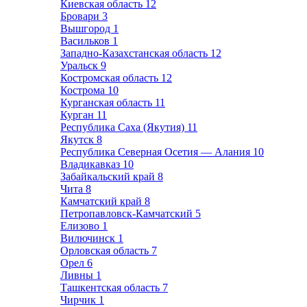
Киевская область
12
Бровари
3
Вышгород
1
Васильков
1
Западно-Казахстанская область
12
Уральск
9
Костромская область
12
Кострома
10
Курганская область
11
Курган
11
Республика Саха (Якутия)
11
Якутск
8
Республика Северная Осетия — Алания
10
Владикавказ
10
Забайкальский край
8
Чита
8
Камчатский край
8
Петропавловск-Камчатский
5
Елизово
1
Вилючинск
1
Орловская область
7
Орел
6
Ливны
1
Ташкентская область
7
Чирчик
1