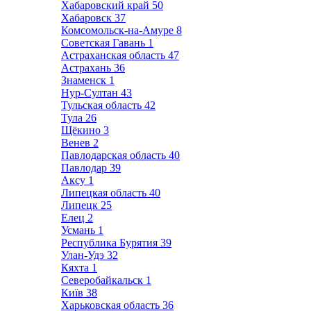
Хабаровский край
50
Хабаровск
37
Комсомольск-на-Амуре
8
Советская Гавань
1
Астраханская область
47
Астрахань
36
Знаменск
1
Нур-Султан
43
Тульская область
42
Тула
26
Щёкино
3
Венев
2
Павлодарская область
40
Павлодар
39
Аксу
1
Липецкая область
40
Липецк
25
Елец
2
Усмань
1
Республика Бурятия
39
Улан-Удэ
32
Кяхта
1
Северобайкальск
1
Київ
38
Харьковская область
36