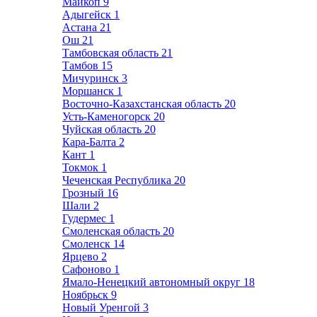
Майкоп
9
Адыгейск
1
Астана
21
Ош
21
Тамбовская область
21
Тамбов
15
Мичуринск
3
Моршанск
1
Восточно-Казахстанская область
20
Усть-Каменогорск
20
Чуйская область
20
Кара-Балта
2
Кант
1
Токмок
1
Чеченская Республика
20
Грозный
16
Шали
2
Гудермес
1
Смоленская область
20
Смоленск
14
Ярцево
2
Сафоново
1
Ямало-Ненецкий автономный округ
18
Ноябрьск
9
Новый Уренгой
3