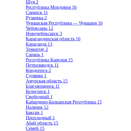
Шуя
2
Республика Мордовия
16
Саранск
11
Рузаевка
2
Чувашская Республика — Чувашия
16
Чебоксары
12
Новочебоксарск
3
Карагандинская область
16
Караганда
13
Темиртау
2
Сарань
1
Республика Карелия
15
Петрозаводск
11
Кондопога
2
Суоярви
1
Амурская область
15
Благовещенск
11
Белогорск
1
Свободный
1
Кабардино-Балкарская Республика
15
Нальчик
12
Баксан
1
Прохладный
1
Абай область
15
Семей
15