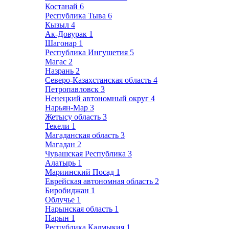
Костанай
6
Республика Тыва
6
Кызыл
4
Ак-Довурак
1
Шагонар
1
Республика Ингушетия
5
Магас
2
Назрань
2
Северо-Казахстанская область
4
Петропавловск
3
Ненецкий автономный округ
4
Нарьян-Мар
3
Жетысу область
3
Текели
1
Магаданская область
3
Магадан
2
Чувашская Республика
3
Алатырь
1
Мариинский Посад
1
Еврейская автономная область
2
Биробиджан
1
Облучье
1
Нарынская область
1
Нарын
1
Республика Калмыкия
1