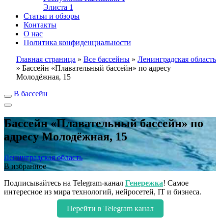
Элиста
1
Статьи и обзоры
Контакты
О нас
Политика конфиденциальности
Главная страница
»
Все бассейны
»
Ленинградская область
»
Бассейн «Плавательный бассейн» по адресу
Молодёжная, 15
В бассейн
Бассейн «Плавательный бассейн» по
адресу Молодёжная, 15
Ленинградская область
В избранное
Подписывайтесь на Telegram-канал
Генережка
! Самое
интересное из мира технологий, нейросетей, IT и бизнеса.
Перейти в Telegram канал