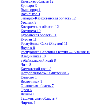
Киевская область
12
Бровари
3
Вышгород
1
Васильков
1
Западно-Казахстанская область
12
Уральск
9
Костромская область
12
Кострома
10
Курганская область
11
Курган
11
Республика Саха (Якутия)
11
Якутск
8
Республика Северная Осетия — Алания
10
Владикавказ
10
Забайкальский край
8
Чита
8
Камчатский край
8
Петропавловск-Камчатский
5
Елизово
1
Вилючинск
1
Орловская область
7
Орел
6
Ливны
1
Ташкентская область
7
Чирчик
1