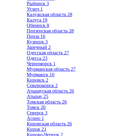
Рыбинск
3
Углич
1
Калужская область
28
Калуга
19
Обнинск
8
Пензенская область
28
Пенза
16
Кузнецк
3
Заречный
2
Одесская область
27
Одесса
23
Черноморск
1
Мурманская область
27
Мурманск
10
Кировск
2
Североморск
2
Атырауская область
26
Атырау
25
Томская область
26
Томск
20
Северск
3
Асино
1
Кировская область
26
Киров
23
Кирово-Чепецк
2