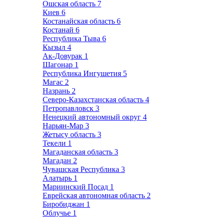
Ошская область
7
Киев
6
Костанайская область
6
Костанай
6
Республика Тыва
6
Кызыл
4
Ак-Довурак
1
Шагонар
1
Республика Ингушетия
5
Магас
2
Назрань
2
Северо-Казахстанская область
4
Петропавловск
3
Ненецкий автономный округ
4
Нарьян-Мар
3
Жетысу область
3
Текели
1
Магаданская область
3
Магадан
2
Чувашская Республика
3
Алатырь
1
Мариинский Посад
1
Еврейская автономная область
2
Биробиджан
1
Облучье
1