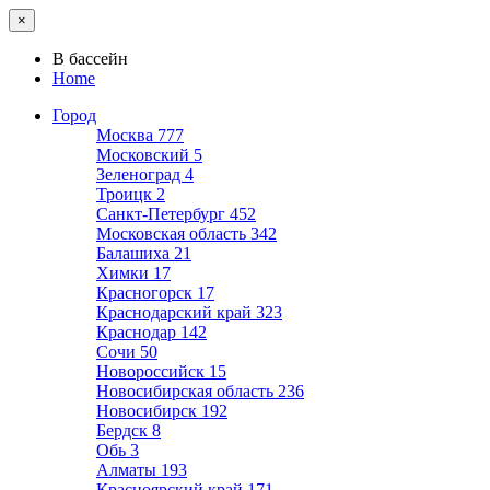
×
В бассейн
Home
Город
Москва
777
Московский
5
Зеленоград
4
Троицк
2
Санкт-Петербург
452
Московская область
342
Балашиха
21
Химки
17
Красногорск
17
Краснодарский край
323
Краснодар
142
Сочи
50
Новороссийск
15
Новосибирская область
236
Новосибирск
192
Бердск
8
Обь
3
Алматы
193
Красноярский край
171