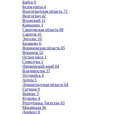
Бийск
6
Белокуриха
4
Волгоградская область
72
Волгоград
42
Волжский
11
Камышин
3
Саратовская область
68
Саратов
41
Энгельс
10
Балаково
6
Воронежская область
65
Воронеж
52
Острогожск
1
Семилуки
1
Приморский край
64
Владивосток
37
Уссурийск
6
Артем
5
Ленинградская область
64
Гатчина
9
Выборг
5
Кудрово
4
Республика Дагестан
63
Махачкала
36
Дербент
8