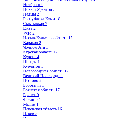
Ноябрьск
9
Новый Уренгой
3
Надым
2
Республика Коми
18
Сыктывкар
7
Емва
2
Ухта
2
Иссык-Кульская область
17
Каракол
2
Чолпон-Ата
1
Курская область
17
Курск
14
Щигры
1
Курчатов
1
Новгородская область
17
Великий Новгород
11
Пестово
2
Боровичи
1
Брянская область
17
Брянск
9
Фокино
1
Мглин
1
Псковская область
16
Псков
8