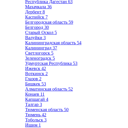
Республика Дагестан
63
Махачкала
36
Дербент
8
Каспийск
7
Белгородская область
59
Белгород
30
Старый Оскол
5
Валуйки
3
Калининградская область
54
Калининград
37
Светлогорск
5
Зеленоградск
5
Удмуртская Республика
53
Ижевск
42
Воткинск
2
Глазов
2
Бишкек
53
Алматинская область
52
Конаев
11
Капшагай
4
Талгар
3
Тюменская область
50
Тюмень
42
Тобольск
3
Ишим
1