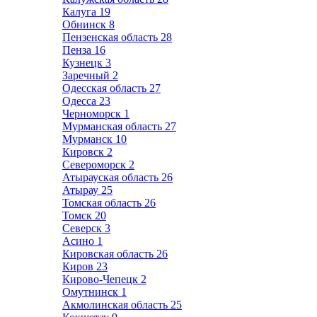
Калуга
19
Обнинск
8
Пензенская область
28
Пенза
16
Кузнецк
3
Заречный
2
Одесская область
27
Одесса
23
Черноморск
1
Мурманская область
27
Мурманск
10
Кировск
2
Североморск
2
Атырауская область
26
Атырау
25
Томская область
26
Томск
20
Северск
3
Асино
1
Кировская область
26
Киров
23
Кирово-Чепецк
2
Омутнинск
1
Акмолинская область
25