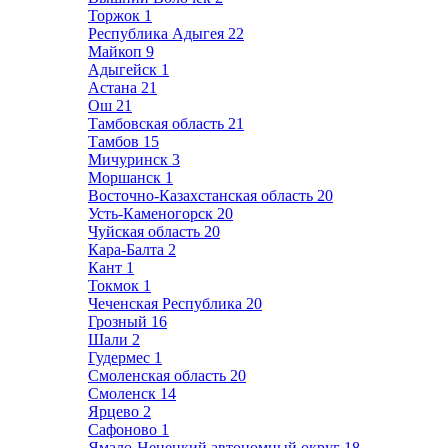
Торжок
1
Республика Адыгея
22
Майкоп
9
Адыгейск
1
Астана
21
Ош
21
Тамбовская область
21
Тамбов
15
Мичуринск
3
Моршанск
1
Восточно-Казахстанская область
20
Усть-Каменогорск
20
Чуйская область
20
Кара-Балта
2
Кант
1
Токмок
1
Чеченская Республика
20
Грозный
16
Шали
2
Гудермес
1
Смоленская область
20
Смоленск
14
Ярцево
2
Сафоново
1
Ямало-Ненецкий автономный округ
18