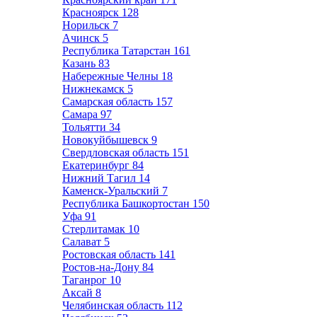
Красноярск
128
Норильск
7
Ачинск
5
Республика Татарстан
161
Казань
83
Набережные Челны
18
Нижнекамск
5
Самарская область
157
Самара
97
Тольятти
34
Новокуйбышевск
9
Свердловская область
151
Екатеринбург
84
Нижний Тагил
14
Каменск-Уральский
7
Республика Башкортостан
150
Уфа
91
Стерлитамак
10
Салават
5
Ростовская область
141
Ростов-на-Дону
84
Таганрог
10
Аксай
8
Челябинская область
112