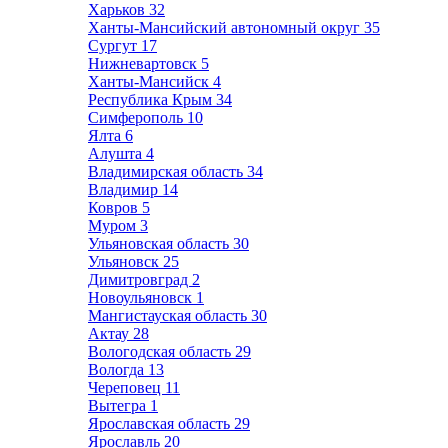
Харьков
32
Ханты-Мансийский автономный округ
35
Сургут
17
Нижневартовск
5
Ханты-Мансийск
4
Республика Крым
34
Симферополь
10
Ялта
6
Алушта
4
Владимирская область
34
Владимир
14
Ковров
5
Муром
3
Ульяновская область
30
Ульяновск
25
Димитровград
2
Новоульяновск
1
Мангистауская область
30
Актау
28
Вологодская область
29
Вологда
13
Череповец
11
Вытегра
1
Ярославская область
29
Ярославль
20