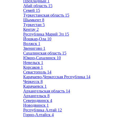
Прохладный
1
Абай область
15
Семей
15
Туркестанская область
15
Шымкент
8
Туркестан
5
Кентау
2
Республика Марий Эл
15
Йошкар-Ола
10
Волжск
1
Звенигово
1
Сахалинская область
15
Южно-Сахалинск
10
Невельск
1
Корсаков
1
Севастополь
14
Карачаево-Черкесская Республика
14
Черкесск
8
Карачаевск
1
Архангельская область
14
Архангельск
8
Северодвинск
4
Новодвинск
1
Республика Алтай
12
Горно-Алтайск
4