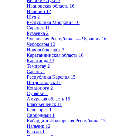
Великие Луки
3
Ивановская область
16
Иваново
12
Шуя
2
Республика Мордовия
16
Саранск
11
Рузаевка
2
Чувашская Республика — Чувашия
16
Чебоксары
12
Новочебоксарск
3
Карагандинская область
16
Караганда
13
Темиртау
2
Сарань
1
Республика Карелия
15
Петрозаводск
11
Кондопога
2
Суоярви
1
Амурская область
15
Благовещенск
11
Белогорск
1
Свободный
1
Кабардино-Балкарская Республика
15
Нальчик
12
Баксан
1