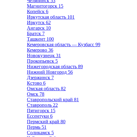
Челябинск
53
Магнитогорск
15
Копейск
6
Иркутская область
101
Иркутск
62
Ангарск
10
Братск
7
Ташкент
100
Кемеровская область — Кузбасс
99
Кемерово
36
Новокузнецк
31
Прокопьевск
5
Нижегородская область
89
Нижний Новгород
56
Дзержинск
7
Кстово
6
Омская область
82
Омск
78
Ставропольский край
81
Ставрополь
22
Пятигорск
15
Ессентуки
6
Пермский край
80
Пермь
51
Соликамск
5