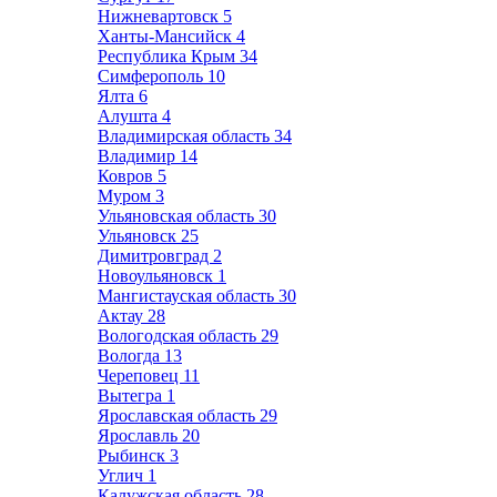
Нижневартовск
5
Ханты-Мансийск
4
Республика Крым
34
Симферополь
10
Ялта
6
Алушта
4
Владимирская область
34
Владимир
14
Ковров
5
Муром
3
Ульяновская область
30
Ульяновск
25
Димитровград
2
Новоульяновск
1
Мангистауская область
30
Актау
28
Вологодская область
29
Вологда
13
Череповец
11
Вытегра
1
Ярославская область
29
Ярославль
20
Рыбинск
3
Углич
1
Калужская область
28