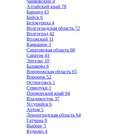
Чайковский
4
Алтайский край
78
Барнаул
43
Бийск
6
Белокуриха
4
Волгоградская область
72
Волгоград
42
Волжский
11
Камышин
3
Саратовская область
68
Саратов
41
Энгельс
10
Балаково
6
Воронежская область
65
Воронеж
52
Острогожск
1
Семилуки
1
Приморский край
64
Владивосток
37
Уссурийск
6
Артем
5
Ленинградская область
64
Гатчина
9
Выборг
5
Кудрово
4