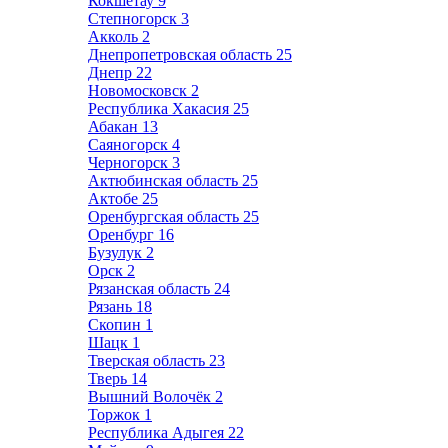
Кокшетау
9
Степногорск
3
Акколь
2
Днепропетровская область
25
Днепр
22
Новомосковск
2
Республика Хакасия
25
Абакан
13
Саяногорск
4
Черногорск
3
Актюбинская область
25
Актобе
25
Оренбургская область
25
Оренбург
16
Бузулук
2
Орск
2
Рязанская область
24
Рязань
18
Скопин
1
Шацк
1
Тверская область
23
Тверь
14
Вышний Волочёк
2
Торжок
1
Республика Адыгея
22