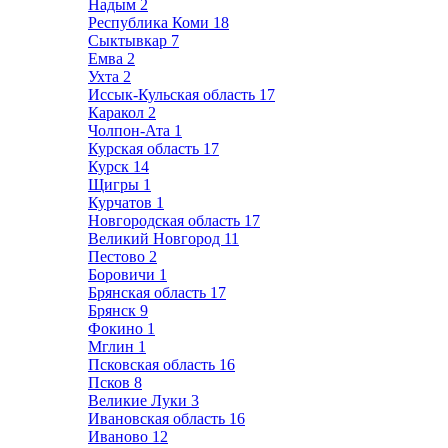
Надым
2
Республика Коми
18
Сыктывкар
7
Емва
2
Ухта
2
Иссык-Кульская область
17
Каракол
2
Чолпон-Ата
1
Курская область
17
Курск
14
Щигры
1
Курчатов
1
Новгородская область
17
Великий Новгород
11
Пестово
2
Боровичи
1
Брянская область
17
Брянск
9
Фокино
1
Мглин
1
Псковская область
16
Псков
8
Великие Луки
3
Ивановская область
16
Иваново
12