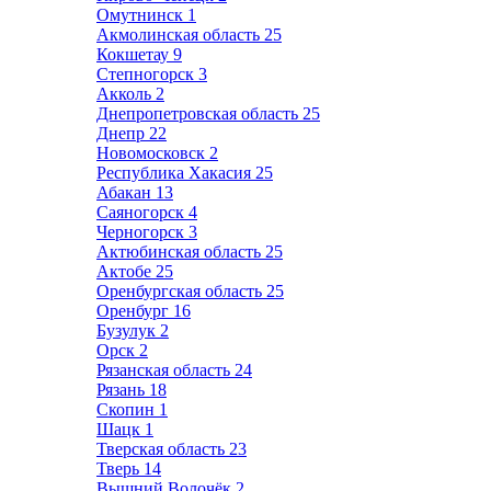
Омутнинск
1
Акмолинская область
25
Кокшетау
9
Степногорск
3
Акколь
2
Днепропетровская область
25
Днепр
22
Новомосковск
2
Республика Хакасия
25
Абакан
13
Саяногорск
4
Черногорск
3
Актюбинская область
25
Актобе
25
Оренбургская область
25
Оренбург
16
Бузулук
2
Орск
2
Рязанская область
24
Рязань
18
Скопин
1
Шацк
1
Тверская область
23
Тверь
14
Вышний Волочёк
2