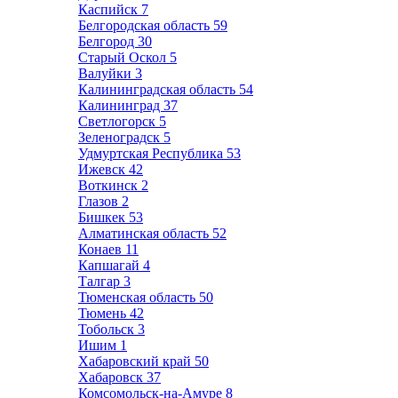
Каспийск
7
Белгородская область
59
Белгород
30
Старый Оскол
5
Валуйки
3
Калининградская область
54
Калининград
37
Светлогорск
5
Зеленоградск
5
Удмуртская Республика
53
Ижевск
42
Воткинск
2
Глазов
2
Бишкек
53
Алматинская область
52
Конаев
11
Капшагай
4
Талгар
3
Тюменская область
50
Тюмень
42
Тобольск
3
Ишим
1
Хабаровский край
50
Хабаровск
37
Комсомольск-на-Амуре
8