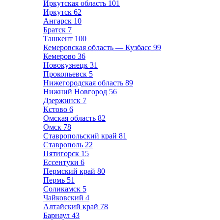
Иркутская область
101
Иркутск
62
Ангарск
10
Братск
7
Ташкент
100
Кемеровская область — Кузбасс
99
Кемерово
36
Новокузнецк
31
Прокопьевск
5
Нижегородская область
89
Нижний Новгород
56
Дзержинск
7
Кстово
6
Омская область
82
Омск
78
Ставропольский край
81
Ставрополь
22
Пятигорск
15
Ессентуки
6
Пермский край
80
Пермь
51
Соликамск
5
Чайковский
4
Алтайский край
78
Барнаул
43