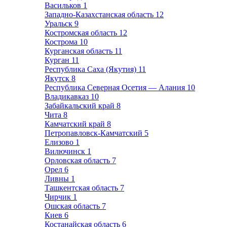
Васильков
1
Западно-Казахстанская область
12
Уральск
9
Костромская область
12
Кострома
10
Курганская область
11
Курган
11
Республика Саха (Якутия)
11
Якутск
8
Республика Северная Осетия — Алания
10
Владикавказ
10
Забайкальский край
8
Чита
8
Камчатский край
8
Петропавловск-Камчатский
5
Елизово
1
Вилючинск
1
Орловская область
7
Орел
6
Ливны
1
Ташкентская область
7
Чирчик
1
Ошская область
7
Киев
6
Костанайская область
6