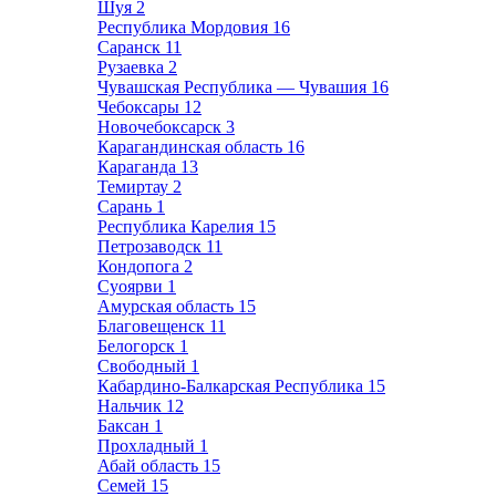
Шуя
2
Республика Мордовия
16
Саранск
11
Рузаевка
2
Чувашская Республика — Чувашия
16
Чебоксары
12
Новочебоксарск
3
Карагандинская область
16
Караганда
13
Темиртау
2
Сарань
1
Республика Карелия
15
Петрозаводск
11
Кондопога
2
Суоярви
1
Амурская область
15
Благовещенск
11
Белогорск
1
Свободный
1
Кабардино-Балкарская Республика
15
Нальчик
12
Баксан
1
Прохладный
1
Абай область
15
Семей
15