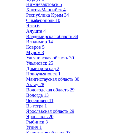
Нижневартовск
5
Ханты-Мансийск
4
Республика Крым
34
Симферополь
10
Ялта
6
Алушта
4
Владимирская область
34
Владимир
14
Ковров
5
Муром
3
Ульяновская область
30
Ульяновск
25
Димитровград
2
Новоульяновск
1
Мангистауская область
30
Актау
28
Вологодская область
29
Вологда
13
Череповец
11
Вытегра
1
Ярославская область
29
Ярославль
20
Рыбинск
3
Углич
1
Калужская область
28