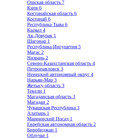
Ошская область
7
Киев
6
Костанайская область
6
Костанай
6
Республика Тыва
6
Кызыл
4
Ак-Довурак
1
Шагонар
1
Республика Ингушетия
5
Магас
2
Назрань
2
Северо-Казахстанская область
4
Петропавловск
3
Ненецкий автономный округ
4
Нарьян-Мар
3
Жетысу область
3
Текели
1
Магаданская область
3
Магадан
2
Чувашская Республика
3
Алатырь
1
Мариинский Посад
1
Еврейская автономная область
2
Биробиджан
1
Облучье
1