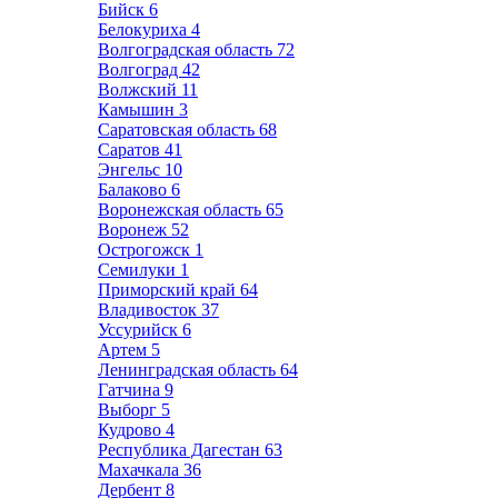
Бийск
6
Белокуриха
4
Волгоградская область
72
Волгоград
42
Волжский
11
Камышин
3
Саратовская область
68
Саратов
41
Энгельс
10
Балаково
6
Воронежская область
65
Воронеж
52
Острогожск
1
Семилуки
1
Приморский край
64
Владивосток
37
Уссурийск
6
Артем
5
Ленинградская область
64
Гатчина
9
Выборг
5
Кудрово
4
Республика Дагестан
63
Махачкала
36
Дербент
8