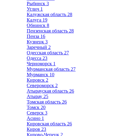
Рыбинск
3
Углич
1
Калужская область
28
Калуга
19
Обнинск
8
Пензенская область
28
Пенза
16
Кузнецк
3
Заречный
2
Одесская область
27
Одесса
23
Черноморск
1
Мурманская область
27
Мурманск
10
Кировск
2
Североморск
2
Атырауская область
26
Атырау
25
Томская область
26
Томск
20
Северск
3
Асино
1
Кировская область
26
Киров
23
Кирово-Чепецк
2