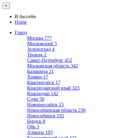
×
В бассейн
Home
Город
Москва
777
Московский
5
Зеленоград
4
Троицк
2
Санкт-Петербург
452
Московская область
342
Балашиха
21
Химки
17
Красногорск
17
Краснодарский край
323
Краснодар
142
Сочи
50
Новороссийск
15
Новосибирская область
236
Новосибирск
192
Бердск
8
Обь
3
Алматы
193
Красноярский край
171