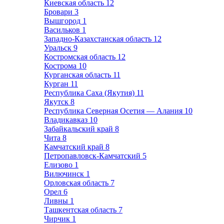
Киевская область
12
Бровари
3
Вышгород
1
Васильков
1
Западно-Казахстанская область
12
Уральск
9
Костромская область
12
Кострома
10
Курганская область
11
Курган
11
Республика Саха (Якутия)
11
Якутск
8
Республика Северная Осетия — Алания
10
Владикавказ
10
Забайкальский край
8
Чита
8
Камчатский край
8
Петропавловск-Камчатский
5
Елизово
1
Вилючинск
1
Орловская область
7
Орел
6
Ливны
1
Ташкентская область
7
Чирчик
1