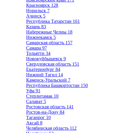
Красноярск
128
Норильск
7
Ачинск
5
Республика Татарстан
161
Казань
83
Набережные Челны
18
Нижнекамск
5
Самарская область
157
Самара
97
Тольятти
34
Новокуйбышевск
9
Свердловская область
151
Екатеринбург
84
Нижний Тагил
14
Каменск-Уральский
7
Республика Башкортостан
150
Уфа
91
Стерлитамак
10
Салават
5
Ростовская область
141
Ростов-на-Дону
84
Таганрог
10
Аксай
8
Челябинская область
112