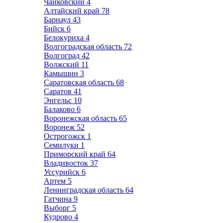
Чайковский
4
Алтайский край
78
Барнаул
43
Бийск
6
Белокуриха
4
Волгоградская область
72
Волгоград
42
Волжский
11
Камышин
3
Саратовская область
68
Саратов
41
Энгельс
10
Балаково
6
Воронежская область
65
Воронеж
52
Острогожск
1
Семилуки
1
Приморский край
64
Владивосток
37
Уссурийск
6
Артем
5
Ленинградская область
64
Гатчина
9
Выборг
5
Кудрово
4