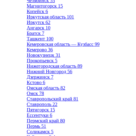
Челябинск
53
Магнитогорск
15
Копейск
6
Иркутская область
101
Иркутск
62
Ангарск
10
Братск
7
Ташкент
100
Кемеровская область — Кузбасс
99
Кемерово
36
Новокузнецк
31
Прокопьевск
5
Нижегородская область
89
Нижний Новгород
56
Дзержинск
7
Кстово
6
Омская область
82
Омск
78
Ставропольский край
81
Ставрополь
22
Пятигорск
15
Ессентуки
6
Пермский край
80
Пермь
51
Соликамск
5