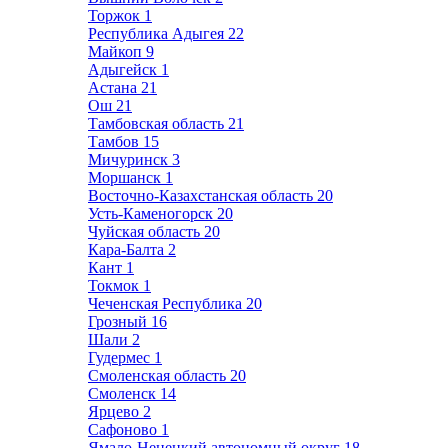
Торжок
1
Республика Адыгея
22
Майкоп
9
Адыгейск
1
Астана
21
Ош
21
Тамбовская область
21
Тамбов
15
Мичуринск
3
Моршанск
1
Восточно-Казахстанская область
20
Усть-Каменогорск
20
Чуйская область
20
Кара-Балта
2
Кант
1
Токмок
1
Чеченская Республика
20
Грозный
16
Шали
2
Гудермес
1
Смоленская область
20
Смоленск
14
Ярцево
2
Сафоново
1
Ямало-Ненецкий автономный округ
18