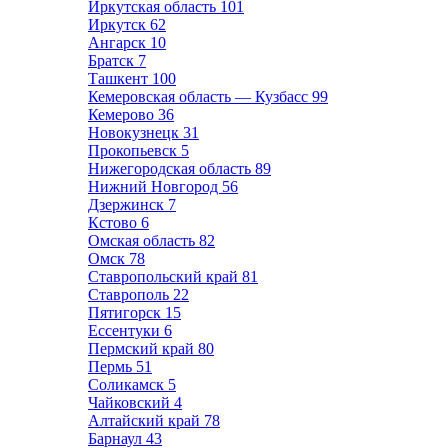
Иркутская область
101
Иркутск
62
Ангарск
10
Братск
7
Ташкент
100
Кемеровская область — Кузбасс
99
Кемерово
36
Новокузнецк
31
Прокопьевск
5
Нижегородская область
89
Нижний Новгород
56
Дзержинск
7
Кстово
6
Омская область
82
Омск
78
Ставропольский край
81
Ставрополь
22
Пятигорск
15
Ессентуки
6
Пермский край
80
Пермь
51
Соликамск
5
Чайковский
4
Алтайский край
78
Барнаул
43