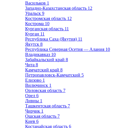
Васильков
1
Западно-Казахстанская область
12
Уральск
9
Костромская область
12
Кострома
10
Курганская область
11
Курган
11
Республика Саха (Якутия)
11
Якутск
8
Республика Северная Осетия — Алания
10
Владикавказ
10
Забайкальский край
8
Чита
8
Камчатский край
8
Петропавловск-Камчатский
5
Елизово
1
Вилючинск
1
Орловская область
7
Орел
6
Ливны
1
Ташкентская область
7
Чирчик
1
Ошская область
7
Киев
6
Костанайская область
6