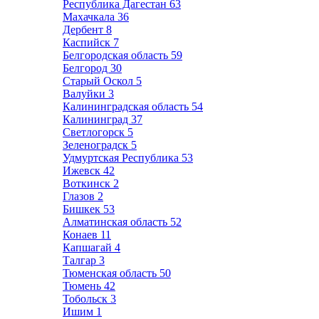
Республика Дагестан
63
Махачкала
36
Дербент
8
Каспийск
7
Белгородская область
59
Белгород
30
Старый Оскол
5
Валуйки
3
Калининградская область
54
Калининград
37
Светлогорск
5
Зеленоградск
5
Удмуртская Республика
53
Ижевск
42
Воткинск
2
Глазов
2
Бишкек
53
Алматинская область
52
Конаев
11
Капшагай
4
Талгар
3
Тюменская область
50
Тюмень
42
Тобольск
3
Ишим
1