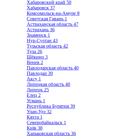
Хабаровский край
50
Хабаровск
37
Комсомольск-на-Амуре
8
Советская Гавань
1
Астраханская область
47
Астрахань
36
Знаменск
1
Нур-Султан
43
Тульская область
42
Тула
26
Щёкино
3
Венев
2
Павлодарская область
40
Павлодар
39
Аксу
1
Липецкая область
40
Липецк
25
Елец
2
Усмань
1
Республика Бурятия
39
Улан-Удэ
32
Кяхта
1
Северобайкальск
1
Київ
38
Харьковская область
36