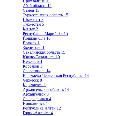
Прохладный
1
Абай область
15
Семей
15
Туркестанская область
15
Шымкент
8
Туркестан
5
Кентау
2
Республика Марий Эл
15
Йошкар-Ола
10
Волжск
1
Звенигово
1
Сахалинская область
15
Южно-Сахалинск
10
Невельск
1
Корсаков
1
Севастополь
14
Карачаево-Черкесская Республика
14
Черкесск
8
Карачаевск
1
Архангельская область
14
Архангельск
8
Северодвинск
4
Новодвинск
1
Республика Алтай
12
Горно-Алтайск
4