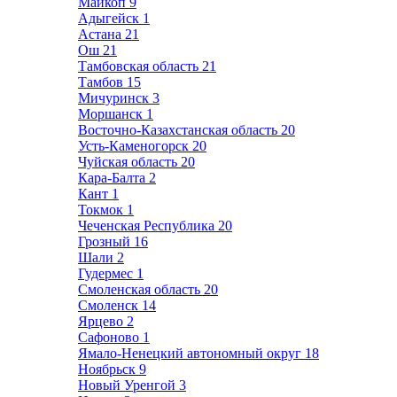
Майкоп
9
Адыгейск
1
Астана
21
Ош
21
Тамбовская область
21
Тамбов
15
Мичуринск
3
Моршанск
1
Восточно-Казахстанская область
20
Усть-Каменогорск
20
Чуйская область
20
Кара-Балта
2
Кант
1
Токмок
1
Чеченская Республика
20
Грозный
16
Шали
2
Гудермес
1
Смоленская область
20
Смоленск
14
Ярцево
2
Сафоново
1
Ямало-Ненецкий автономный округ
18
Ноябрьск
9
Новый Уренгой
3