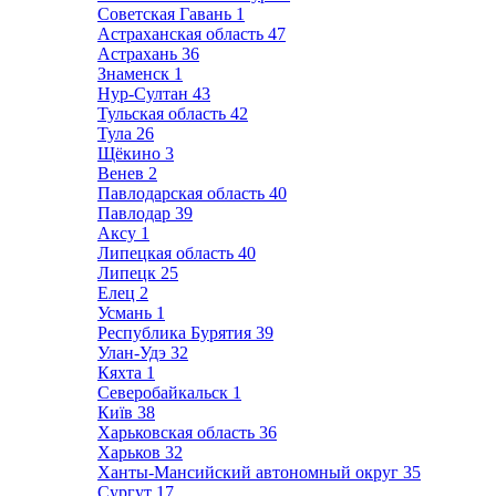
Советская Гавань
1
Астраханская область
47
Астрахань
36
Знаменск
1
Нур-Султан
43
Тульская область
42
Тула
26
Щёкино
3
Венев
2
Павлодарская область
40
Павлодар
39
Аксу
1
Липецкая область
40
Липецк
25
Елец
2
Усмань
1
Республика Бурятия
39
Улан-Удэ
32
Кяхта
1
Северобайкальск
1
Київ
38
Харьковская область
36
Харьков
32
Ханты-Мансийский автономный округ
35
Сургут
17