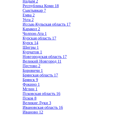
Надым
2
Республика Коми
18
Сыктывкар
7
Емва
2
Ухта
2
Иссык-Кульская область
17
Каракол
2
Чолпон-Ата
1
Курская область
17
Курск
14
Щигры
1
Курчатов
1
Новгородская область
17
Великий Новгород
11
Пестово
2
Боровичи
1
Брянская область
17
Брянск
9
Фокино
1
Мглин
1
Псковская область
16
Псков
8
Великие Луки
3
Ивановская область
16
Иваново
12