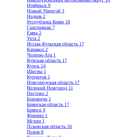
Ноябрьск
9
Новый Уренгой
3
Надым
2
Республика Коми
18
Сыктывкар
7
Емва
2
Ухта
2
Иссык-Кульская область
17
Каракол
2
Чолпон-Ата
1
Курская область
17
Курск
14
Щигры
1
Курчатов
1
Новгородская область
17
Великий Новгород
11
Пестово
2
Боровичи
1
Брянская область
17
Брянск
9
Фокино
1
Мглин
1
Псковская область
16
Псков
8