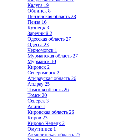
Калуга
19
Обнинск
8
Пензенская область
28
Пенза
16
Кузнецк
3
Заречный
2
Одесская область
27
Одесса
23
Черноморск
1
Мурманская область
27
Мурманск
10
Кировск
2
Североморск
2
Атырауская область
26
Атырау
25
Томская область
26
Томск
20
Северск
3
Асино
1
Кировская область
26
Киров
23
Кирово-Чепецк
2
Омутнинск
1
Акмолинская область
25