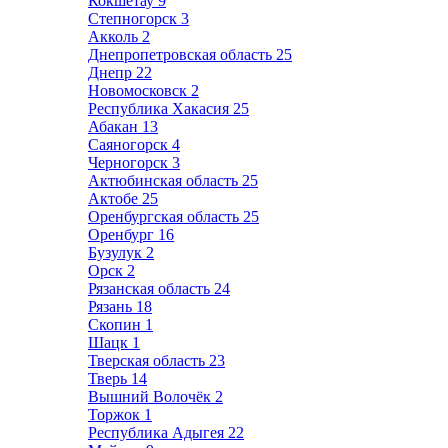
Кокшетау
9
Степногорск
3
Акколь
2
Днепропетровская область
25
Днепр
22
Новомосковск
2
Республика Хакасия
25
Абакан
13
Саяногорск
4
Черногорск
3
Актюбинская область
25
Актобе
25
Оренбургская область
25
Оренбург
16
Бузулук
2
Орск
2
Рязанская область
24
Рязань
18
Скопин
1
Шацк
1
Тверская область
23
Тверь
14
Вышний Волочёк
2
Торжок
1
Республика Адыгея
22