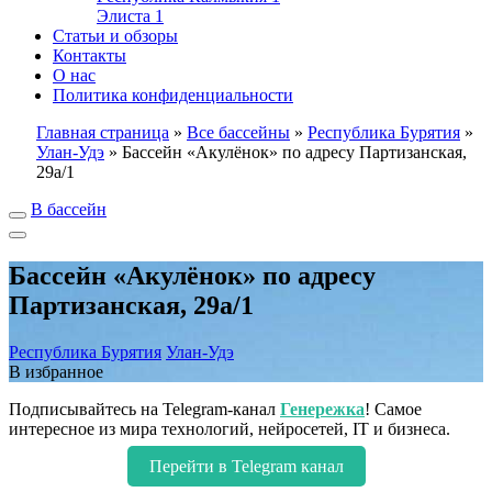
Элиста
1
Статьи и обзоры
Контакты
О нас
Политика конфиденциальности
Главная страница
»
Все бассейны
»
Республика Бурятия
»
Улан-Удэ
»
Бассейн «Акулёнок» по адресу Партизанская,
29а/1
В бассейн
Бассейн «Акулёнок» по адресу
Партизанская, 29а/1
Республика Бурятия
Улан-Удэ
В избранное
Подписывайтесь на Telegram-канал
Генережка
! Самое
интересное из мира технологий, нейросетей, IT и бизнеса.
Перейти в Telegram канал