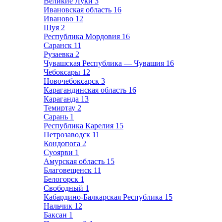
Великие Луки
3
Ивановская область
16
Иваново
12
Шуя
2
Республика Мордовия
16
Саранск
11
Рузаевка
2
Чувашская Республика — Чувашия
16
Чебоксары
12
Новочебоксарск
3
Карагандинская область
16
Караганда
13
Темиртау
2
Сарань
1
Республика Карелия
15
Петрозаводск
11
Кондопога
2
Суоярви
1
Амурская область
15
Благовещенск
11
Белогорск
1
Свободный
1
Кабардино-Балкарская Республика
15
Нальчик
12
Баксан
1