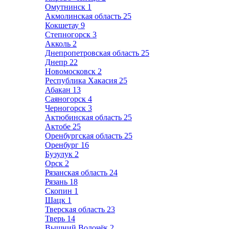
Омутнинск
1
Акмолинская область
25
Кокшетау
9
Степногорск
3
Акколь
2
Днепропетровская область
25
Днепр
22
Новомосковск
2
Республика Хакасия
25
Абакан
13
Саяногорск
4
Черногорск
3
Актюбинская область
25
Актобе
25
Оренбургская область
25
Оренбург
16
Бузулук
2
Орск
2
Рязанская область
24
Рязань
18
Скопин
1
Шацк
1
Тверская область
23
Тверь
14
Вышний Волочёк
2