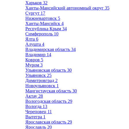
Харьков
32
Ханты-Мансийский автономный округ
35
Сургут
17
Нижневартовск
5
Ханты-Мансийск
4
Республика Крым
34
Симферополь
10
Ялта
6
Алушта
4
Владимирская область
34
Владимир
14
Ковров
5
Муром
3
Ульяновская область
30
Ульяновск
25
Димитровград
2
Новоульяновск
1
Мангистауская область
30
Актау
28
Вологодская область
29
Вологда
13
Череповец
11
Вытегра
1
Ярославская область
29
Ярославль
20