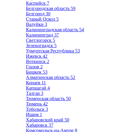
Каспийск
7
Белгородская область
59
Белгород
30
Старый Оскол
5
Валуйки
3
Калининградская область
54
Калининград
37
Светлогорск
5
Зеленоградск
5
Удмуртская Республика
53
Ижевск
42
Воткинск
2
Глазов
2
Бишкек
53
Алматинская область
52
Конаев
11
Капшагай
4
Талгар
3
Тюменская область
50
Тюмень
42
Тобольск
3
Ишим
1
Хабаровский край
50
Хабаровск
37
Комсомольск-на-Амуре
8