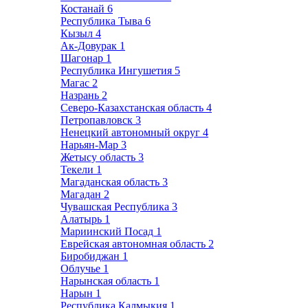
Костанай
6
Республика Тыва
6
Кызыл
4
Ак-Довурак
1
Шагонар
1
Республика Ингушетия
5
Магас
2
Назрань
2
Северо-Казахстанская область
4
Петропавловск
3
Ненецкий автономный округ
4
Нарьян-Мар
3
Жетысу область
3
Текели
1
Магаданская область
3
Магадан
2
Чувашская Республика
3
Алатырь
1
Мариинский Посад
1
Еврейская автономная область
2
Биробиджан
1
Облучье
1
Нарынская область
1
Нарын
1
Республика Калмыкия
1