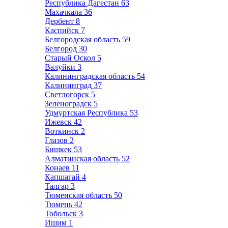
Республика Дагестан
63
Махачкала
36
Дербент
8
Каспийск
7
Белгородская область
59
Белгород
30
Старый Оскол
5
Валуйки
3
Калининградская область
54
Калининград
37
Светлогорск
5
Зеленоградск
5
Удмуртская Республика
53
Ижевск
42
Воткинск
2
Глазов
2
Бишкек
53
Алматинская область
52
Конаев
11
Капшагай
4
Талгар
3
Тюменская область
50
Тюмень
42
Тобольск
3
Ишим
1