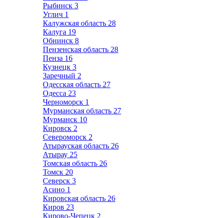
Рыбинск
3
Углич
1
Калужская область
28
Калуга
19
Обнинск
8
Пензенская область
28
Пенза
16
Кузнецк
3
Заречный
2
Одесская область
27
Одесса
23
Черноморск
1
Мурманская область
27
Мурманск
10
Кировск
2
Североморск
2
Атырауская область
26
Атырау
25
Томская область
26
Томск
20
Северск
3
Асино
1
Кировская область
26
Киров
23
Кирово-Чепецк
2