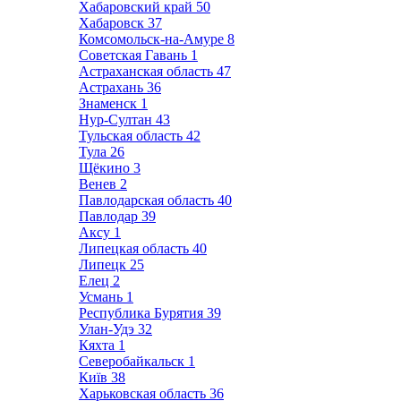
Хабаровский край
50
Хабаровск
37
Комсомольск-на-Амуре
8
Советская Гавань
1
Астраханская область
47
Астрахань
36
Знаменск
1
Нур-Султан
43
Тульская область
42
Тула
26
Щёкино
3
Венев
2
Павлодарская область
40
Павлодар
39
Аксу
1
Липецкая область
40
Липецк
25
Елец
2
Усмань
1
Республика Бурятия
39
Улан-Удэ
32
Кяхта
1
Северобайкальск
1
Київ
38
Харьковская область
36