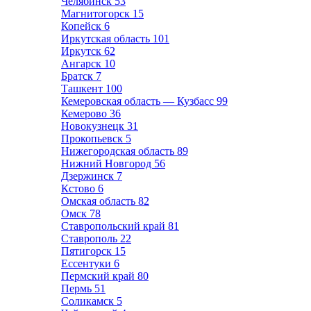
Челябинск
53
Магнитогорск
15
Копейск
6
Иркутская область
101
Иркутск
62
Ангарск
10
Братск
7
Ташкент
100
Кемеровская область — Кузбасс
99
Кемерово
36
Новокузнецк
31
Прокопьевск
5
Нижегородская область
89
Нижний Новгород
56
Дзержинск
7
Кстово
6
Омская область
82
Омск
78
Ставропольский край
81
Ставрополь
22
Пятигорск
15
Ессентуки
6
Пермский край
80
Пермь
51
Соликамск
5