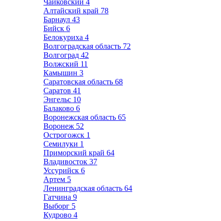
Чайковский
4
Алтайский край
78
Барнаул
43
Бийск
6
Белокуриха
4
Волгоградская область
72
Волгоград
42
Волжский
11
Камышин
3
Саратовская область
68
Саратов
41
Энгельс
10
Балаково
6
Воронежская область
65
Воронеж
52
Острогожск
1
Семилуки
1
Приморский край
64
Владивосток
37
Уссурийск
6
Артем
5
Ленинградская область
64
Гатчина
9
Выборг
5
Кудрово
4