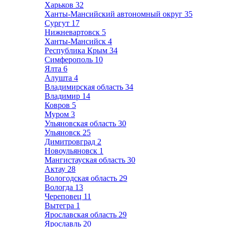
Харьков
32
Ханты-Мансийский автономный округ
35
Сургут
17
Нижневартовск
5
Ханты-Мансийск
4
Республика Крым
34
Симферополь
10
Ялта
6
Алушта
4
Владимирская область
34
Владимир
14
Ковров
5
Муром
3
Ульяновская область
30
Ульяновск
25
Димитровград
2
Новоульяновск
1
Мангистауская область
30
Актау
28
Вологодская область
29
Вологда
13
Череповец
11
Вытегра
1
Ярославская область
29
Ярославль
20