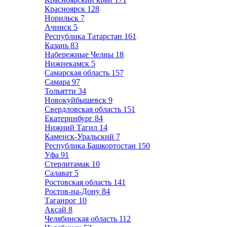
Красноярск
128
Норильск
7
Ачинск
5
Республика Татарстан
161
Казань
83
Набережные Челны
18
Нижнекамск
5
Самарская область
157
Самара
97
Тольятти
34
Новокуйбышевск
9
Свердловская область
151
Екатеринбург
84
Нижний Тагил
14
Каменск-Уральский
7
Республика Башкортостан
150
Уфа
91
Стерлитамак
10
Салават
5
Ростовская область
141
Ростов-на-Дону
84
Таганрог
10
Аксай
8
Челябинская область
112