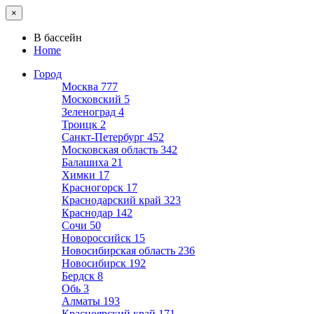
×
В бассейн
Home
Город
Москва
777
Московский
5
Зеленоград
4
Троицк
2
Санкт-Петербург
452
Московская область
342
Балашиха
21
Химки
17
Красногорск
17
Краснодарский край
323
Краснодар
142
Сочи
50
Новороссийск
15
Новосибирская область
236
Новосибирск
192
Бердск
8
Обь
3
Алматы
193
Красноярский край
171