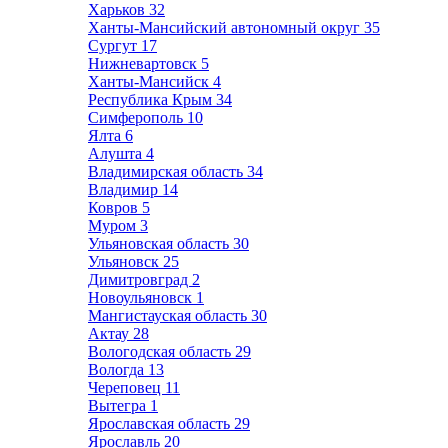
Харьков
32
Ханты-Мансийский автономный округ
35
Сургут
17
Нижневартовск
5
Ханты-Мансийск
4
Республика Крым
34
Симферополь
10
Ялта
6
Алушта
4
Владимирская область
34
Владимир
14
Ковров
5
Муром
3
Ульяновская область
30
Ульяновск
25
Димитровград
2
Новоульяновск
1
Мангистауская область
30
Актау
28
Вологодская область
29
Вологда
13
Череповец
11
Вытегра
1
Ярославская область
29
Ярославль
20