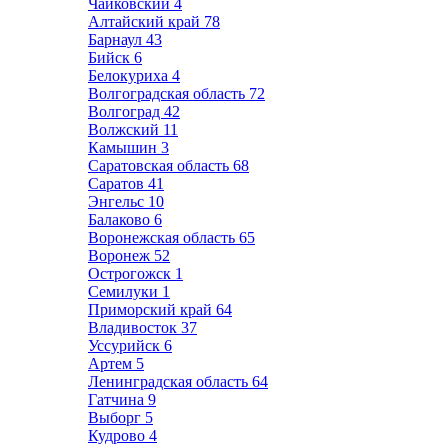
Чайковский
4
Алтайский край
78
Барнаул
43
Бийск
6
Белокуриха
4
Волгоградская область
72
Волгоград
42
Волжский
11
Камышин
3
Саратовская область
68
Саратов
41
Энгельс
10
Балаково
6
Воронежская область
65
Воронеж
52
Острогожск
1
Семилуки
1
Приморский край
64
Владивосток
37
Уссурийск
6
Артем
5
Ленинградская область
64
Гатчина
9
Выборг
5
Кудрово
4