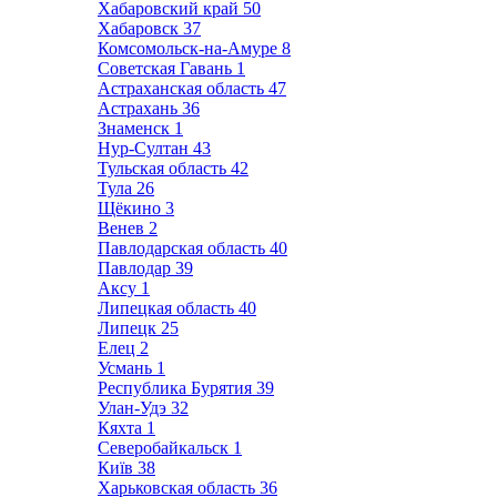
Хабаровский край
50
Хабаровск
37
Комсомольск-на-Амуре
8
Советская Гавань
1
Астраханская область
47
Астрахань
36
Знаменск
1
Нур-Султан
43
Тульская область
42
Тула
26
Щёкино
3
Венев
2
Павлодарская область
40
Павлодар
39
Аксу
1
Липецкая область
40
Липецк
25
Елец
2
Усмань
1
Республика Бурятия
39
Улан-Удэ
32
Кяхта
1
Северобайкальск
1
Київ
38
Харьковская область
36