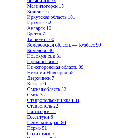
Челябинск
53
Магнитогорск
15
Копейск
6
Иркутская область
101
Иркутск
62
Ангарск
10
Братск
7
Ташкент
100
Кемеровская область — Кузбасс
99
Кемерово
36
Новокузнецк
31
Прокопьевск
5
Нижегородская область
89
Нижний Новгород
56
Дзержинск
7
Кстово
6
Омская область
82
Омск
78
Ставропольский край
81
Ставрополь
22
Пятигорск
15
Ессентуки
6
Пермский край
80
Пермь
51
Соликамск
5