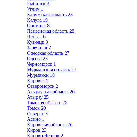
Рыбинск
3
Углич
1
Калужская область
28
Калуга
19
Обнинск
8
Пензенская область
28
Пенза
16
Кузнецк
3
Заречный
2
Одесская область
27
Одесса
23
Черноморск
1
Мурманская область
27
Мурманск
10
Кировск
2
Североморск
2
Атырауская область
26
Атырау
25
Томская область
26
Томск
20
Северск
3
Асино
1
Кировская область
26
Киров
23
Кирово-Чепецк
2