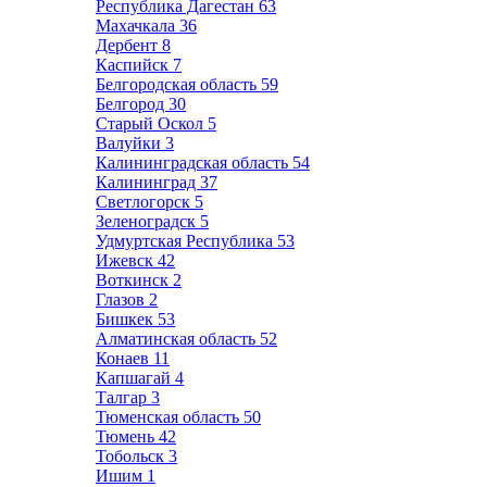
Республика Дагестан
63
Махачкала
36
Дербент
8
Каспийск
7
Белгородская область
59
Белгород
30
Старый Оскол
5
Валуйки
3
Калининградская область
54
Калининград
37
Светлогорск
5
Зеленоградск
5
Удмуртская Республика
53
Ижевск
42
Воткинск
2
Глазов
2
Бишкек
53
Алматинская область
52
Конаев
11
Капшагай
4
Талгар
3
Тюменская область
50
Тюмень
42
Тобольск
3
Ишим
1