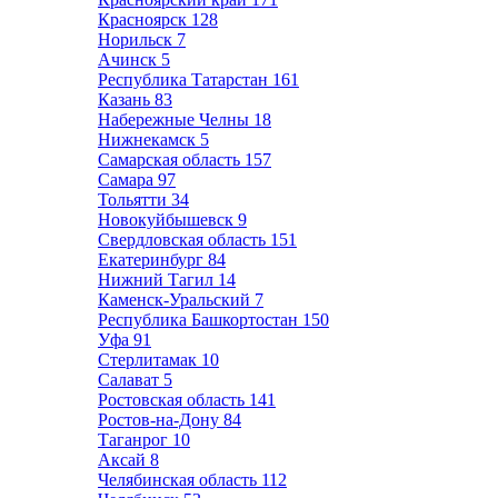
Красноярск
128
Норильск
7
Ачинск
5
Республика Татарстан
161
Казань
83
Набережные Челны
18
Нижнекамск
5
Самарская область
157
Самара
97
Тольятти
34
Новокуйбышевск
9
Свердловская область
151
Екатеринбург
84
Нижний Тагил
14
Каменск-Уральский
7
Республика Башкортостан
150
Уфа
91
Стерлитамак
10
Салават
5
Ростовская область
141
Ростов-на-Дону
84
Таганрог
10
Аксай
8
Челябинская область
112