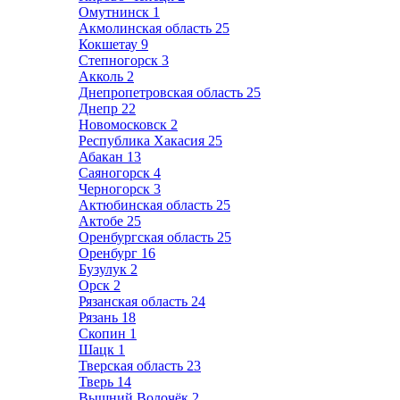
Омутнинск
1
Акмолинская область
25
Кокшетау
9
Степногорск
3
Акколь
2
Днепропетровская область
25
Днепр
22
Новомосковск
2
Республика Хакасия
25
Абакан
13
Саяногорск
4
Черногорск
3
Актюбинская область
25
Актобе
25
Оренбургская область
25
Оренбург
16
Бузулук
2
Орск
2
Рязанская область
24
Рязань
18
Скопин
1
Шацк
1
Тверская область
23
Тверь
14
Вышний Волочёк
2