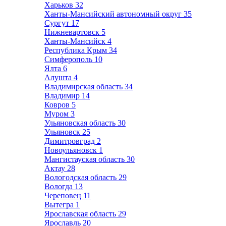
Харьков
32
Ханты-Мансийский автономный округ
35
Сургут
17
Нижневартовск
5
Ханты-Мансийск
4
Республика Крым
34
Симферополь
10
Ялта
6
Алушта
4
Владимирская область
34
Владимир
14
Ковров
5
Муром
3
Ульяновская область
30
Ульяновск
25
Димитровград
2
Новоульяновск
1
Мангистауская область
30
Актау
28
Вологодская область
29
Вологда
13
Череповец
11
Вытегра
1
Ярославская область
29
Ярославль
20