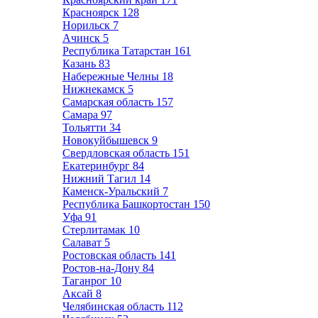
Красноярск
128
Норильск
7
Ачинск
5
Республика Татарстан
161
Казань
83
Набережные Челны
18
Нижнекамск
5
Самарская область
157
Самара
97
Тольятти
34
Новокуйбышевск
9
Свердловская область
151
Екатеринбург
84
Нижний Тагил
14
Каменск-Уральский
7
Республика Башкортостан
150
Уфа
91
Стерлитамак
10
Салават
5
Ростовская область
141
Ростов-на-Дону
84
Таганрог
10
Аксай
8
Челябинская область
112