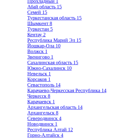
Прохладный
1
Абай область
15
Семей
15
Туркестанская область
15
Шымкент
8
Туркестан
5
Кентау
2
Республика Марий Эл
15
Йошкар-Ола
10
Волжск
1
Звенигово
1
Сахалинская область
15
Южно-Сахалинск
10
Невельск
1
Корсаков
1
Севастополь
14
Карачаево-Черкесская Республика
14
Черкесск
8
Карачаевск
1
Архангельская область
14
Архангельск
8
Северодвинск
4
Новодвинск
1
Республика Алтай
12
Горно-Алтайск
4