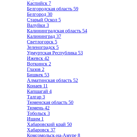
Каспийск
7
Белгородская область
59
Белгород
30
Старый Оскол
5
Валуйки
3
Калининградская область
54
Калининград
37
Светлогорск
5
Зеленоградск
5
Удмуртская Республика
53
Ижевск
42
Воткинск
2
Глазов
2
Бишкек
53
Алматинская область
52
Конаев
11
Капшагай
4
Талгар
3
Тюменская область
50
Тюмень
42
Тобольск
3
Ишим
1
Хабаровский край
50
Хабаровск
37
Комсомольск-на-Амуре
8