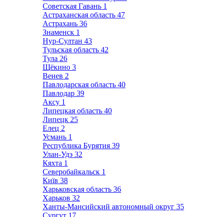
Советская Гавань
1
Астраханская область
47
Астрахань
36
Знаменск
1
Нур-Султан
43
Тульская область
42
Тула
26
Щёкино
3
Венев
2
Павлодарская область
40
Павлодар
39
Аксу
1
Липецкая область
40
Липецк
25
Елец
2
Усмань
1
Республика Бурятия
39
Улан-Удэ
32
Кяхта
1
Северобайкальск
1
Київ
38
Харьковская область
36
Харьков
32
Ханты-Мансийский автономный округ
35
Сургут
17