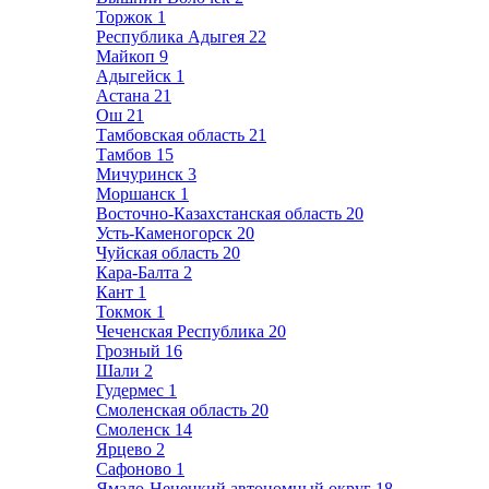
Торжок
1
Республика Адыгея
22
Майкоп
9
Адыгейск
1
Астана
21
Ош
21
Тамбовская область
21
Тамбов
15
Мичуринск
3
Моршанск
1
Восточно-Казахстанская область
20
Усть-Каменогорск
20
Чуйская область
20
Кара-Балта
2
Кант
1
Токмок
1
Чеченская Республика
20
Грозный
16
Шали
2
Гудермес
1
Смоленская область
20
Смоленск
14
Ярцево
2
Сафоново
1
Ямало-Ненецкий автономный округ
18