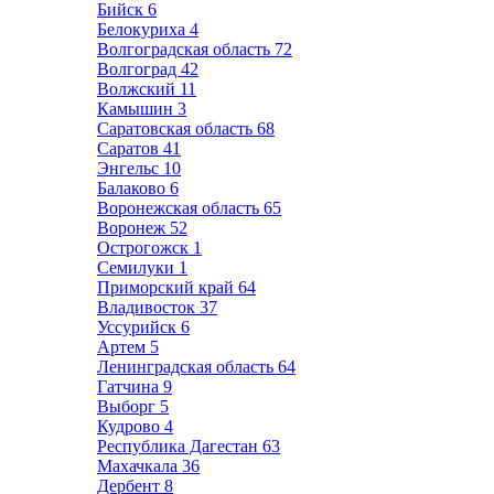
Бийск
6
Белокуриха
4
Волгоградская область
72
Волгоград
42
Волжский
11
Камышин
3
Саратовская область
68
Саратов
41
Энгельс
10
Балаково
6
Воронежская область
65
Воронеж
52
Острогожск
1
Семилуки
1
Приморский край
64
Владивосток
37
Уссурийск
6
Артем
5
Ленинградская область
64
Гатчина
9
Выборг
5
Кудрово
4
Республика Дагестан
63
Махачкала
36
Дербент
8