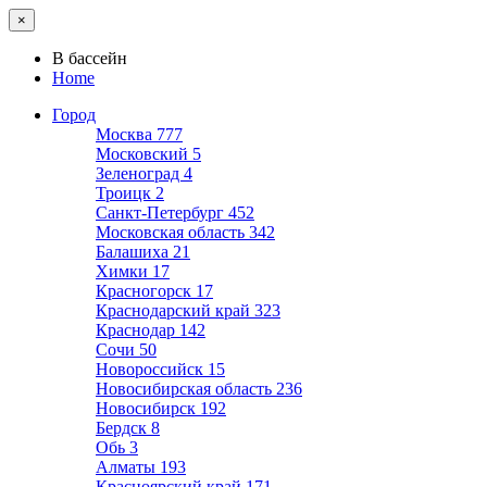
×
В бассейн
Home
Город
Москва
777
Московский
5
Зеленоград
4
Троицк
2
Санкт-Петербург
452
Московская область
342
Балашиха
21
Химки
17
Красногорск
17
Краснодарский край
323
Краснодар
142
Сочи
50
Новороссийск
15
Новосибирская область
236
Новосибирск
192
Бердск
8
Обь
3
Алматы
193
Красноярский край
171