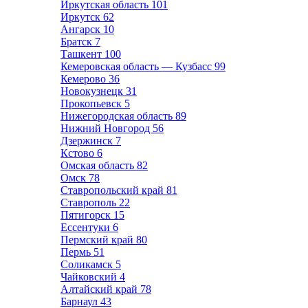
Иркутская область
101
Иркутск
62
Ангарск
10
Братск
7
Ташкент
100
Кемеровская область — Кузбасс
99
Кемерово
36
Новокузнецк
31
Прокопьевск
5
Нижегородская область
89
Нижний Новгород
56
Дзержинск
7
Кстово
6
Омская область
82
Омск
78
Ставропольский край
81
Ставрополь
22
Пятигорск
15
Ессентуки
6
Пермский край
80
Пермь
51
Соликамск
5
Чайковский
4
Алтайский край
78
Барнаул
43