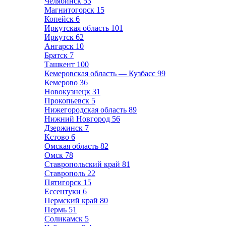
Челябинск
53
Магнитогорск
15
Копейск
6
Иркутская область
101
Иркутск
62
Ангарск
10
Братск
7
Ташкент
100
Кемеровская область — Кузбасс
99
Кемерово
36
Новокузнецк
31
Прокопьевск
5
Нижегородская область
89
Нижний Новгород
56
Дзержинск
7
Кстово
6
Омская область
82
Омск
78
Ставропольский край
81
Ставрополь
22
Пятигорск
15
Ессентуки
6
Пермский край
80
Пермь
51
Соликамск
5