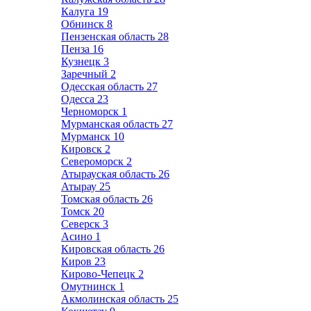
Калуга
19
Обнинск
8
Пензенская область
28
Пенза
16
Кузнецк
3
Заречный
2
Одесская область
27
Одесса
23
Черноморск
1
Мурманская область
27
Мурманск
10
Кировск
2
Североморск
2
Атырауская область
26
Атырау
25
Томская область
26
Томск
20
Северск
3
Асино
1
Кировская область
26
Киров
23
Кирово-Чепецк
2
Омутнинск
1
Акмолинская область
25