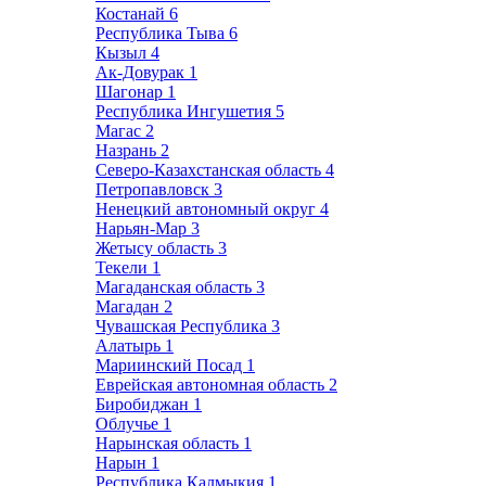
Костанай
6
Республика Тыва
6
Кызыл
4
Ак-Довурак
1
Шагонар
1
Республика Ингушетия
5
Магас
2
Назрань
2
Северо-Казахстанская область
4
Петропавловск
3
Ненецкий автономный округ
4
Нарьян-Мар
3
Жетысу область
3
Текели
1
Магаданская область
3
Магадан
2
Чувашская Республика
3
Алатырь
1
Мариинский Посад
1
Еврейская автономная область
2
Биробиджан
1
Облучье
1
Нарынская область
1
Нарын
1
Республика Калмыкия
1