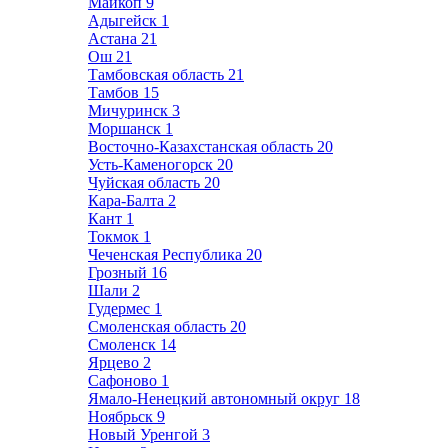
Майкоп
9
Адыгейск
1
Астана
21
Ош
21
Тамбовская область
21
Тамбов
15
Мичуринск
3
Моршанск
1
Восточно-Казахстанская область
20
Усть-Каменогорск
20
Чуйская область
20
Кара-Балта
2
Кант
1
Токмок
1
Чеченская Республика
20
Грозный
16
Шали
2
Гудермес
1
Смоленская область
20
Смоленск
14
Ярцево
2
Сафоново
1
Ямало-Ненецкий автономный округ
18
Ноябрьск
9
Новый Уренгой
3