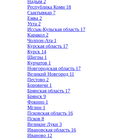
Надым
2
Республика Коми
18
Сыктывкар
7
Емва
2
Ухта
2
Иссык-Кульская область
17
Каракол
2
Чолпон-Ата
1
Курская область
17
Курск
14
Щигры
1
Курчатов
1
Новгородская область
17
Великий Новгород
11
Пестово
2
Боровичи
1
Брянская область
17
Брянск
9
Фокино
1
Мглин
1
Псковская область
16
Псков
8
Великие Луки
3
Ивановская область
16
Иваново
12