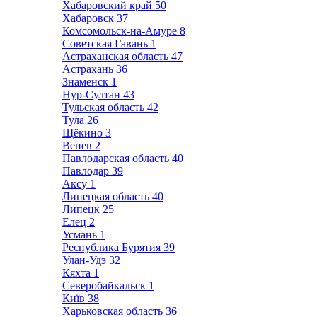
Хабаровский край
50
Хабаровск
37
Комсомольск-на-Амуре
8
Советская Гавань
1
Астраханская область
47
Астрахань
36
Знаменск
1
Нур-Султан
43
Тульская область
42
Тула
26
Щёкино
3
Венев
2
Павлодарская область
40
Павлодар
39
Аксу
1
Липецкая область
40
Липецк
25
Елец
2
Усмань
1
Республика Бурятия
39
Улан-Удэ
32
Кяхта
1
Северобайкальск
1
Київ
38
Харьковская область
36