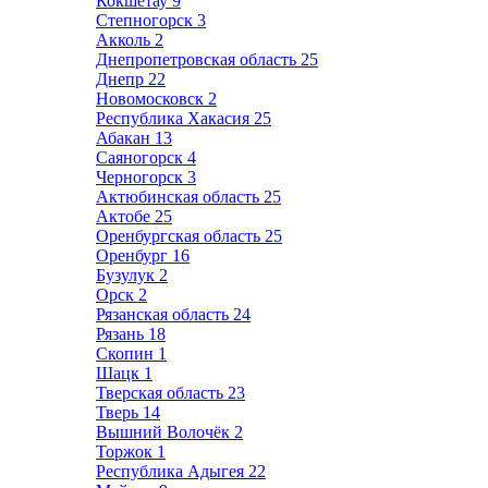
Кокшетау
9
Степногорск
3
Акколь
2
Днепропетровская область
25
Днепр
22
Новомосковск
2
Республика Хакасия
25
Абакан
13
Саяногорск
4
Черногорск
3
Актюбинская область
25
Актобе
25
Оренбургская область
25
Оренбург
16
Бузулук
2
Орск
2
Рязанская область
24
Рязань
18
Скопин
1
Шацк
1
Тверская область
23
Тверь
14
Вышний Волочёк
2
Торжок
1
Республика Адыгея
22