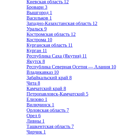
Киевская область
12
Бровари
3
Вышгород
1
Васильков
1
Западно-Казахстанская область
12
Уральск
9
Костромская область
12
Кострома
10
Курганская область
11
Курган
11
Республика Саха (Якутия)
11
Якутск
8
Республика Северная Осетия — Алания
10
Владикавказ
10
Забайкальский край
8
Чита
8
Камчатский край
8
Петропавловск-Камчатский
5
Елизово
1
Вилючинск
1
Орловская область
7
Орел
6
Ливны
1
Ташкентская область
7
Чирчик
1