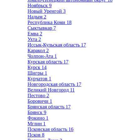
Ноябрьск
9
Новый Уренгой
3
Надым
2
Республика Коми
18
Сыктывкар
7
Емва
2
Ухта
2
Иссык-Кульская область
17
Каракол
2
Чолпон-Ата
1
Курская область
17
Курск
14
Щигры
1
Курчатов
1
Новгородская область
17
Великий Новгород
11
Пестово
2
Боровичи
1
Брянская область
17
Брянск
9
Фокино
1
Мглин
1
Псковская область
16
Псков
8