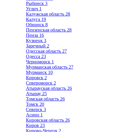
Рыбинск
3
Углич
1
Калужская область
28
Калуга
19
Обнинск
8
Пензенская область
28
Пенза
16
Кузнецк
3
Заречный
2
Одесская область
27
Одесса
23
Черноморск
1
Мурманская область
27
Мурманск
10
Кировск
2
Североморск
2
Атырауская область
26
Атырау
25
Томская область
26
Томск
20
Северск
3
Асино
1
Кировская область
26
Киров
23
Кирово-Чепецк
2