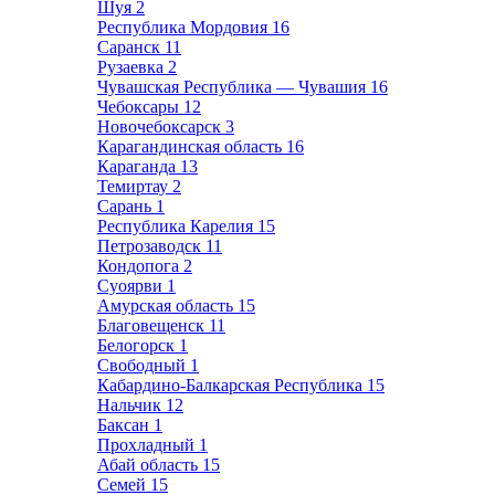
Шуя
2
Республика Мордовия
16
Саранск
11
Рузаевка
2
Чувашская Республика — Чувашия
16
Чебоксары
12
Новочебоксарск
3
Карагандинская область
16
Караганда
13
Темиртау
2
Сарань
1
Республика Карелия
15
Петрозаводск
11
Кондопога
2
Суоярви
1
Амурская область
15
Благовещенск
11
Белогорск
1
Свободный
1
Кабардино-Балкарская Республика
15
Нальчик
12
Баксан
1
Прохладный
1
Абай область
15
Семей
15