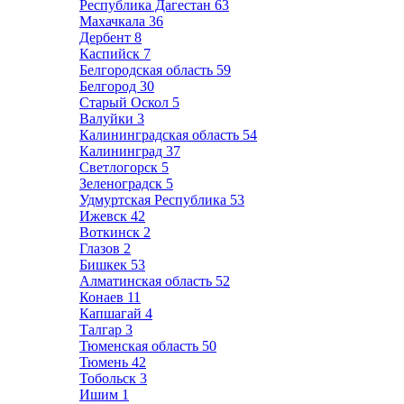
Республика Дагестан
63
Махачкала
36
Дербент
8
Каспийск
7
Белгородская область
59
Белгород
30
Старый Оскол
5
Валуйки
3
Калининградская область
54
Калининград
37
Светлогорск
5
Зеленоградск
5
Удмуртская Республика
53
Ижевск
42
Воткинск
2
Глазов
2
Бишкек
53
Алматинская область
52
Конаев
11
Капшагай
4
Талгар
3
Тюменская область
50
Тюмень
42
Тобольск
3
Ишим
1