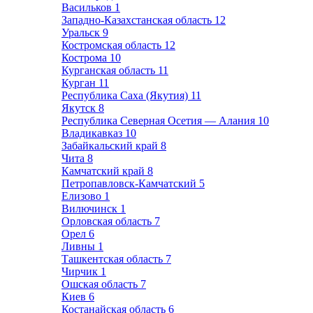
Васильков
1
Западно-Казахстанская область
12
Уральск
9
Костромская область
12
Кострома
10
Курганская область
11
Курган
11
Республика Саха (Якутия)
11
Якутск
8
Республика Северная Осетия — Алания
10
Владикавказ
10
Забайкальский край
8
Чита
8
Камчатский край
8
Петропавловск-Камчатский
5
Елизово
1
Вилючинск
1
Орловская область
7
Орел
6
Ливны
1
Ташкентская область
7
Чирчик
1
Ошская область
7
Киев
6
Костанайская область
6