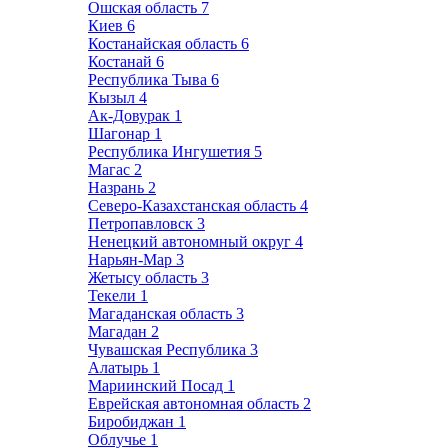
Ошская область
7
Киев
6
Костанайская область
6
Костанай
6
Республика Тыва
6
Кызыл
4
Ак-Довурак
1
Шагонар
1
Республика Ингушетия
5
Магас
2
Назрань
2
Северо-Казахстанская область
4
Петропавловск
3
Ненецкий автономный округ
4
Нарьян-Мар
3
Жетысу область
3
Текели
1
Магаданская область
3
Магадан
2
Чувашская Республика
3
Алатырь
1
Мариинский Посад
1
Еврейская автономная область
2
Биробиджан
1
Облучье
1