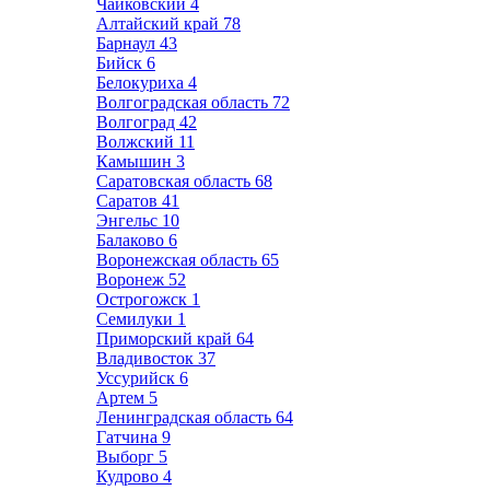
Чайковский
4
Алтайский край
78
Барнаул
43
Бийск
6
Белокуриха
4
Волгоградская область
72
Волгоград
42
Волжский
11
Камышин
3
Саратовская область
68
Саратов
41
Энгельс
10
Балаково
6
Воронежская область
65
Воронеж
52
Острогожск
1
Семилуки
1
Приморский край
64
Владивосток
37
Уссурийск
6
Артем
5
Ленинградская область
64
Гатчина
9
Выборг
5
Кудрово
4