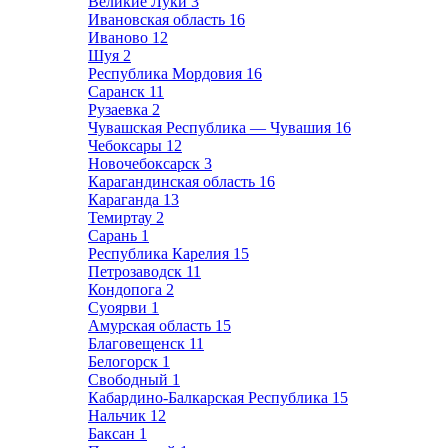
Великие Луки
3
Ивановская область
16
Иваново
12
Шуя
2
Республика Мордовия
16
Саранск
11
Рузаевка
2
Чувашская Республика — Чувашия
16
Чебоксары
12
Новочебоксарск
3
Карагандинская область
16
Караганда
13
Темиртау
2
Сарань
1
Республика Карелия
15
Петрозаводск
11
Кондопога
2
Суоярви
1
Амурская область
15
Благовещенск
11
Белогорск
1
Свободный
1
Кабардино-Балкарская Республика
15
Нальчик
12
Баксан
1