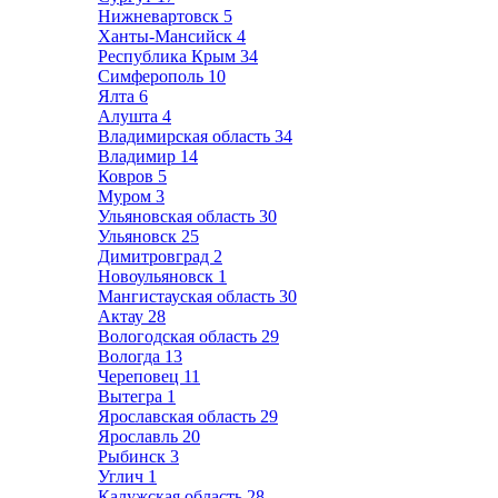
Нижневартовск
5
Ханты-Мансийск
4
Республика Крым
34
Симферополь
10
Ялта
6
Алушта
4
Владимирская область
34
Владимир
14
Ковров
5
Муром
3
Ульяновская область
30
Ульяновск
25
Димитровград
2
Новоульяновск
1
Мангистауская область
30
Актау
28
Вологодская область
29
Вологда
13
Череповец
11
Вытегра
1
Ярославская область
29
Ярославль
20
Рыбинск
3
Углич
1
Калужская область
28