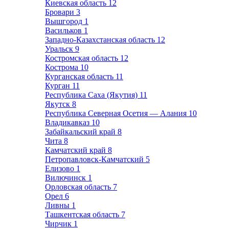
Киевская область
12
Бровари
3
Вышгород
1
Васильков
1
Западно-Казахстанская область
12
Уральск
9
Костромская область
12
Кострома
10
Курганская область
11
Курган
11
Республика Саха (Якутия)
11
Якутск
8
Республика Северная Осетия — Алания
10
Владикавказ
10
Забайкальский край
8
Чита
8
Камчатский край
8
Петропавловск-Камчатский
5
Елизово
1
Вилючинск
1
Орловская область
7
Орел
6
Ливны
1
Ташкентская область
7
Чирчик
1