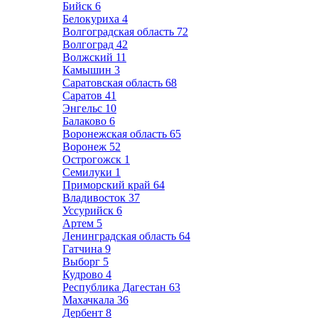
Бийск
6
Белокуриха
4
Волгоградская область
72
Волгоград
42
Волжский
11
Камышин
3
Саратовская область
68
Саратов
41
Энгельс
10
Балаково
6
Воронежская область
65
Воронеж
52
Острогожск
1
Семилуки
1
Приморский край
64
Владивосток
37
Уссурийск
6
Артем
5
Ленинградская область
64
Гатчина
9
Выборг
5
Кудрово
4
Республика Дагестан
63
Махачкала
36
Дербент
8