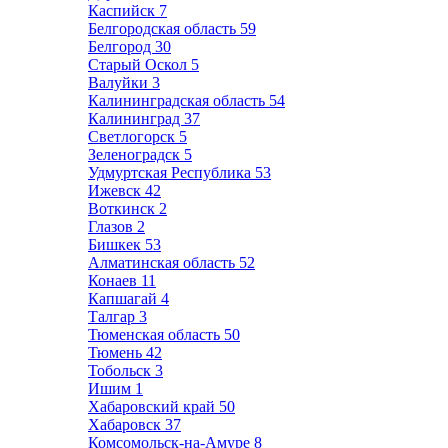
Каспийск
7
Белгородская область
59
Белгород
30
Старый Оскол
5
Валуйки
3
Калининградская область
54
Калининград
37
Светлогорск
5
Зеленоградск
5
Удмуртская Республика
53
Ижевск
42
Воткинск
2
Глазов
2
Бишкек
53
Алматинская область
52
Конаев
11
Капшагай
4
Талгар
3
Тюменская область
50
Тюмень
42
Тобольск
3
Ишим
1
Хабаровский край
50
Хабаровск
37
Комсомольск-на-Амуре
8