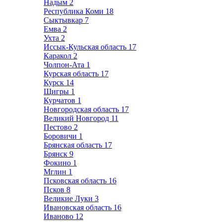
Надым
2
Республика Коми
18
Сыктывкар
7
Емва
2
Ухта
2
Иссык-Кульская область
17
Каракол
2
Чолпон-Ата
1
Курская область
17
Курск
14
Щигры
1
Курчатов
1
Новгородская область
17
Великий Новгород
11
Пестово
2
Боровичи
1
Брянская область
17
Брянск
9
Фокино
1
Мглин
1
Псковская область
16
Псков
8
Великие Луки
3
Ивановская область
16
Иваново
12