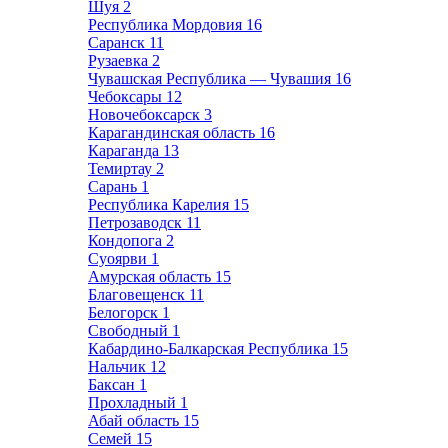
Шуя
2
Республика Мордовия
16
Саранск
11
Рузаевка
2
Чувашская Республика — Чувашия
16
Чебоксары
12
Новочебоксарск
3
Карагандинская область
16
Караганда
13
Темиртау
2
Сарань
1
Республика Карелия
15
Петрозаводск
11
Кондопога
2
Суоярви
1
Амурская область
15
Благовещенск
11
Белогорск
1
Свободный
1
Кабардино-Балкарская Республика
15
Нальчик
12
Баксан
1
Прохладный
1
Абай область
15
Семей
15