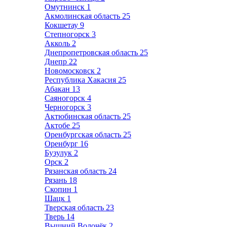
Омутнинск
1
Акмолинская область
25
Кокшетау
9
Степногорск
3
Акколь
2
Днепропетровская область
25
Днепр
22
Новомосковск
2
Республика Хакасия
25
Абакан
13
Саяногорск
4
Черногорск
3
Актюбинская область
25
Актобе
25
Оренбургская область
25
Оренбург
16
Бузулук
2
Орск
2
Рязанская область
24
Рязань
18
Скопин
1
Шацк
1
Тверская область
23
Тверь
14
Вышний Волочёк
2