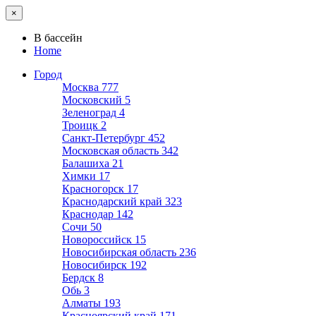
×
В бассейн
Home
Город
Москва
777
Московский
5
Зеленоград
4
Троицк
2
Санкт-Петербург
452
Московская область
342
Балашиха
21
Химки
17
Красногорск
17
Краснодарский край
323
Краснодар
142
Сочи
50
Новороссийск
15
Новосибирская область
236
Новосибирск
192
Бердск
8
Обь
3
Алматы
193
Красноярский край
171