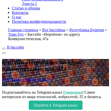
Элиста
1
Статьи и обзоры
Контакты
О нас
Политика конфиденциальности
Главная страница
»
Все бассейны
»
Республика Бурятия
»
Улан-Удэ
»
Бассейн «Нерпёнок» по адресу
Коммунистическая, 47а
В бассейн
Бассейн «Нерпёнок» по адресу
Коммунистическая, 47а
Республика Бурятия
Улан-Удэ
В избранное
Подписывайтесь на Telegram-канал
Генережка
! Самое
интересное из мира технологий, нейросетей, IT и бизнеса.
Перейти в Telegram канал