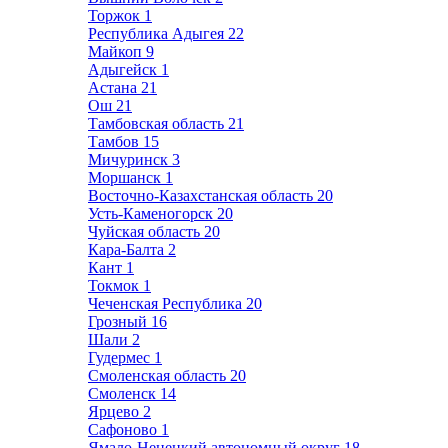
Торжок
1
Республика Адыгея
22
Майкоп
9
Адыгейск
1
Астана
21
Ош
21
Тамбовская область
21
Тамбов
15
Мичуринск
3
Моршанск
1
Восточно-Казахстанская область
20
Усть-Каменогорск
20
Чуйская область
20
Кара-Балта
2
Кант
1
Токмок
1
Чеченская Республика
20
Грозный
16
Шали
2
Гудермес
1
Смоленская область
20
Смоленск
14
Ярцево
2
Сафоново
1
Ямало-Ненецкий автономный округ
18