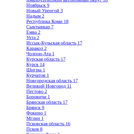
Ноябрьск
9
Новый Уренгой
3
Надым
2
Республика Коми
18
Сыктывкар
7
Емва
2
Ухта
2
Иссык-Кульская область
17
Каракол
2
Чолпон-Ата
1
Курская область
17
Курск
14
Щигры
1
Курчатов
1
Новгородская область
17
Великий Новгород
11
Пестово
2
Боровичи
1
Брянская область
17
Брянск
9
Фокино
1
Мглин
1
Псковская область
16
Псков
8