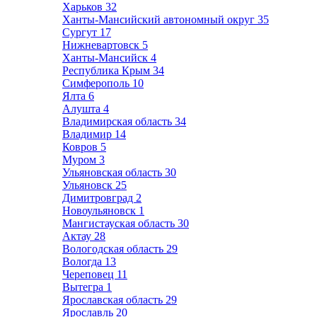
Харьков
32
Ханты-Мансийский автономный округ
35
Сургут
17
Нижневартовск
5
Ханты-Мансийск
4
Республика Крым
34
Симферополь
10
Ялта
6
Алушта
4
Владимирская область
34
Владимир
14
Ковров
5
Муром
3
Ульяновская область
30
Ульяновск
25
Димитровград
2
Новоульяновск
1
Мангистауская область
30
Актау
28
Вологодская область
29
Вологда
13
Череповец
11
Вытегра
1
Ярославская область
29
Ярославль
20