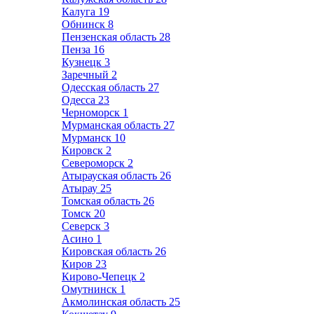
Калуга
19
Обнинск
8
Пензенская область
28
Пенза
16
Кузнецк
3
Заречный
2
Одесская область
27
Одесса
23
Черноморск
1
Мурманская область
27
Мурманск
10
Кировск
2
Североморск
2
Атырауская область
26
Атырау
25
Томская область
26
Томск
20
Северск
3
Асино
1
Кировская область
26
Киров
23
Кирово-Чепецк
2
Омутнинск
1
Акмолинская область
25