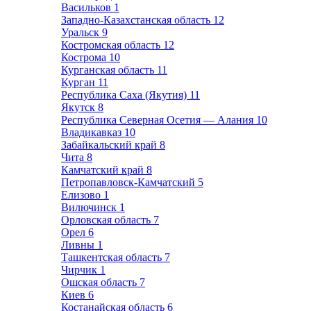
Васильков
1
Западно-Казахстанская область
12
Уральск
9
Костромская область
12
Кострома
10
Курганская область
11
Курган
11
Республика Саха (Якутия)
11
Якутск
8
Республика Северная Осетия — Алания
10
Владикавказ
10
Забайкальский край
8
Чита
8
Камчатский край
8
Петропавловск-Камчатский
5
Елизово
1
Вилючинск
1
Орловская область
7
Орел
6
Ливны
1
Ташкентская область
7
Чирчик
1
Ошская область
7
Киев
6
Костанайская область
6