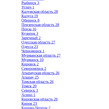
Рыбинск
3
Углич
1
Калужская область
28
Калуга
19
Обнинск
8
Пензенская область
28
Пенза
16
Кузнецк
3
Заречный
2
Одесская область
27
Одесса
23
Черноморск
1
Мурманская область
27
Мурманск
10
Кировск
2
Североморск
2
Атырауская область
26
Атырау
25
Томская область
26
Томск
20
Северск
3
Асино
1
Кировская область
26
Киров
23
Кирово-Чепецк
2