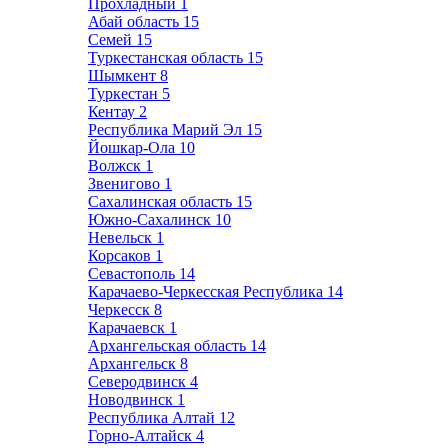
Прохладный
1
Абай область
15
Семей
15
Туркестанская область
15
Шымкент
8
Туркестан
5
Кентау
2
Республика Марий Эл
15
Йошкар-Ола
10
Волжск
1
Звенигово
1
Сахалинская область
15
Южно-Сахалинск
10
Невельск
1
Корсаков
1
Севастополь
14
Карачаево-Черкесская Республика
14
Черкесск
8
Карачаевск
1
Архангельская область
14
Архангельск
8
Северодвинск
4
Новодвинск
1
Республика Алтай
12
Горно-Алтайск
4