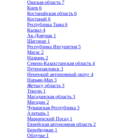
Ошская область
7
Киев
6
Костанайская область
6
Костанай
6
Республика Тыва
6
Кызыл
4
Ак-Довурак
1
Шагонар
1
Республика Ингушетия
5
Магас
2
Назрань
2
Северо-Казахстанская область
4
Петропавловск
3
Ненецкий автономный округ
4
Нарьян-Мар
3
Жетысу область
3
Текели
1
Магаданская область
3
Магадан
2
Чувашская Республика
3
Алатырь
1
Мариинский Посад
1
Еврейская автономная область
2
Биробиджан
1
Облучье
1