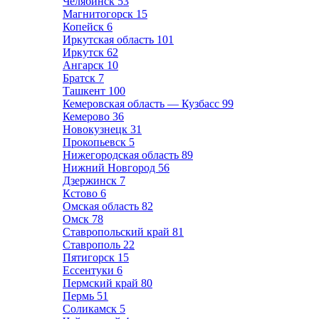
Челябинск
53
Магнитогорск
15
Копейск
6
Иркутская область
101
Иркутск
62
Ангарск
10
Братск
7
Ташкент
100
Кемеровская область — Кузбасс
99
Кемерово
36
Новокузнецк
31
Прокопьевск
5
Нижегородская область
89
Нижний Новгород
56
Дзержинск
7
Кстово
6
Омская область
82
Омск
78
Ставропольский край
81
Ставрополь
22
Пятигорск
15
Ессентуки
6
Пермский край
80
Пермь
51
Соликамск
5