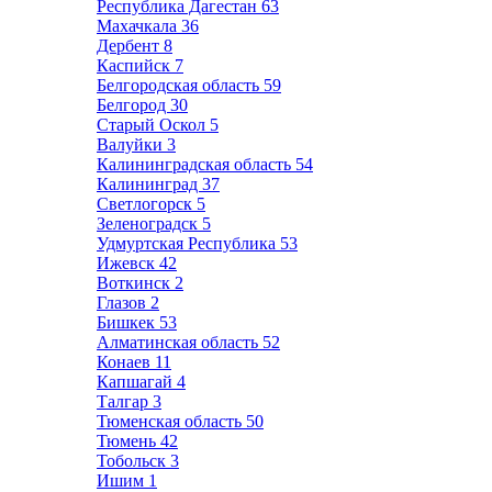
Республика Дагестан
63
Махачкала
36
Дербент
8
Каспийск
7
Белгородская область
59
Белгород
30
Старый Оскол
5
Валуйки
3
Калининградская область
54
Калининград
37
Светлогорск
5
Зеленоградск
5
Удмуртская Республика
53
Ижевск
42
Воткинск
2
Глазов
2
Бишкек
53
Алматинская область
52
Конаев
11
Капшагай
4
Талгар
3
Тюменская область
50
Тюмень
42
Тобольск
3
Ишим
1