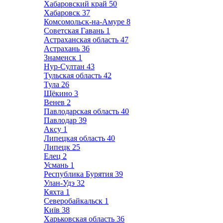
Хабаровский край
50
Хабаровск
37
Комсомольск-на-Амуре
8
Советская Гавань
1
Астраханская область
47
Астрахань
36
Знаменск
1
Нур-Султан
43
Тульская область
42
Тула
26
Щёкино
3
Венев
2
Павлодарская область
40
Павлодар
39
Аксу
1
Липецкая область
40
Липецк
25
Елец
2
Усмань
1
Республика Бурятия
39
Улан-Удэ
32
Кяхта
1
Северобайкальск
1
Київ
38
Харьковская область
36