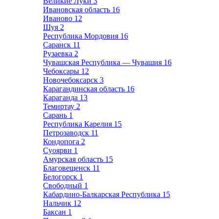
Великие Луки
3
Ивановская область
16
Иваново
12
Шуя
2
Республика Мордовия
16
Саранск
11
Рузаевка
2
Чувашская Республика — Чувашия
16
Чебоксары
12
Новочебоксарск
3
Карагандинская область
16
Караганда
13
Темиртау
2
Сарань
1
Республика Карелия
15
Петрозаводск
11
Кондопога
2
Суоярви
1
Амурская область
15
Благовещенск
11
Белогорск
1
Свободный
1
Кабардино-Балкарская Республика
15
Нальчик
12
Баксан
1