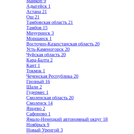
Майкоп
9
Адыгейск
1
Астана
21
Ош
21
Тамбовская область
21
Тамбов
15
Мичуринск
3
Моршанск
1
Восточно-Казахстанская область
20
Усть-Каменогорск
20
Чуйская область
20
Кара-Балта
2
Кант
1
Токмок
1
Чеченская Республика
20
Грозный
16
Шали
2
Гудермес
1
Смоленская область
20
Смоленск
14
Ярцево
2
Сафоново
1
Ямало-Ненецкий автономный округ
18
Ноябрьск
9
Новый Уренгой
3