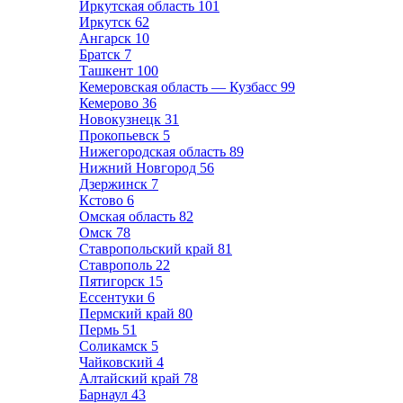
Иркутская область
101
Иркутск
62
Ангарск
10
Братск
7
Ташкент
100
Кемеровская область — Кузбасс
99
Кемерово
36
Новокузнецк
31
Прокопьевск
5
Нижегородская область
89
Нижний Новгород
56
Дзержинск
7
Кстово
6
Омская область
82
Омск
78
Ставропольский край
81
Ставрополь
22
Пятигорск
15
Ессентуки
6
Пермский край
80
Пермь
51
Соликамск
5
Чайковский
4
Алтайский край
78
Барнаул
43