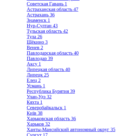
Советская Гавань
1
Астраханская область
47
Астрахань
36
Знаменск
1
Нур-Султан
43
Тульская область
42
Тула
26
Щёкино
3
Венев
2
Павлодарская область
40
Павлодар
39
Аксу
1
Липецкая область
40
Липецк
25
Елец
2
Усмань
1
Республика Бурятия
39
Улан-Удэ
32
Кяхта
1
Северобайкальск
1
Київ
38
Харьковская область
36
Харьков
32
Ханты-Мансийский автономный округ
35
Сургут
17