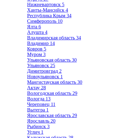
Нижневартовск
5
Ханты-Мансийск
4
Республика Крым
34
Симферополь
10
Ялта
6
Алушта
4
Владимирская область
34
Владимир
14
Ковров
5
Муром
3
Ульяновская область
30
Ульяновск
25
Димитровград
2
Новоульяновск
1
Мангистауская область
30
Актау
28
Вологодская область
29
Вологда
13
Череповец
11
Вытегра
1
Ярославская область
29
Ярославль
20
Рыбинск
3
Углич
1
Калужская область
28