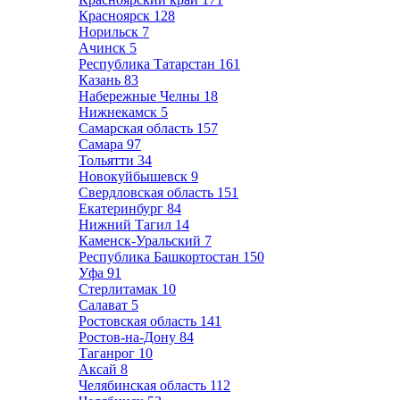
Красноярск
128
Норильск
7
Ачинск
5
Республика Татарстан
161
Казань
83
Набережные Челны
18
Нижнекамск
5
Самарская область
157
Самара
97
Тольятти
34
Новокуйбышевск
9
Свердловская область
151
Екатеринбург
84
Нижний Тагил
14
Каменск-Уральский
7
Республика Башкортостан
150
Уфа
91
Стерлитамак
10
Салават
5
Ростовская область
141
Ростов-на-Дону
84
Таганрог
10
Аксай
8
Челябинская область
112