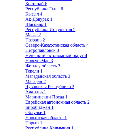
Костанай
6
Республика Тыва
6
Кызыл
4
Ак-Довурак
1
Шагонар
1
Республика Ингушетия
5
Магас
2
Назрань
2
Северо-Казахстанская область
4
Петропавловск
3
Ненецкий автономный округ
4
Нарьян-Мар
3
Жетысу область
3
Текели
1
Магаданская область
3
Магадан
2
Чувашская Республика
3
Алатырь
1
Мариинский Посад
1
Еврейская автономная область
2
Биробиджан
1
Облучье
1
Нарынская область
1
Нарын
1
Республика Калмыкия
1