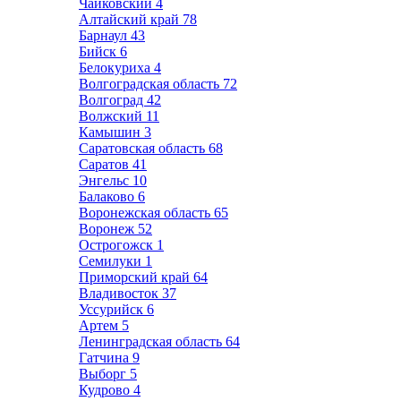
Чайковский
4
Алтайский край
78
Барнаул
43
Бийск
6
Белокуриха
4
Волгоградская область
72
Волгоград
42
Волжский
11
Камышин
3
Саратовская область
68
Саратов
41
Энгельс
10
Балаково
6
Воронежская область
65
Воронеж
52
Острогожск
1
Семилуки
1
Приморский край
64
Владивосток
37
Уссурийск
6
Артем
5
Ленинградская область
64
Гатчина
9
Выборг
5
Кудрово
4