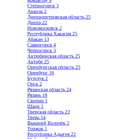
Кокшетау
9
Степногорск
3
Акколь
2
Днепропетровская область
25
Днепр
22
Новомосковск
2
Республика Хакасия
25
Абакан
13
Саяногорск
4
Черногорск
3
Актюбинская область
25
Актобе
25
Оренбургская область
25
Оренбург
16
Бузулук
2
Орск
2
Рязанская область
24
Рязань
18
Скопин
1
Шацк
1
Тверская область
23
Тверь
14
Вышний Волочёк
2
Торжок
1
Республика Адыгея
22