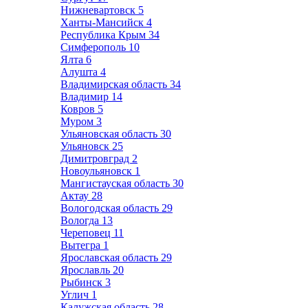
Нижневартовск
5
Ханты-Мансийск
4
Республика Крым
34
Симферополь
10
Ялта
6
Алушта
4
Владимирская область
34
Владимир
14
Ковров
5
Муром
3
Ульяновская область
30
Ульяновск
25
Димитровград
2
Новоульяновск
1
Мангистауская область
30
Актау
28
Вологодская область
29
Вологда
13
Череповец
11
Вытегра
1
Ярославская область
29
Ярославль
20
Рыбинск
3
Углич
1
Калужская область
28