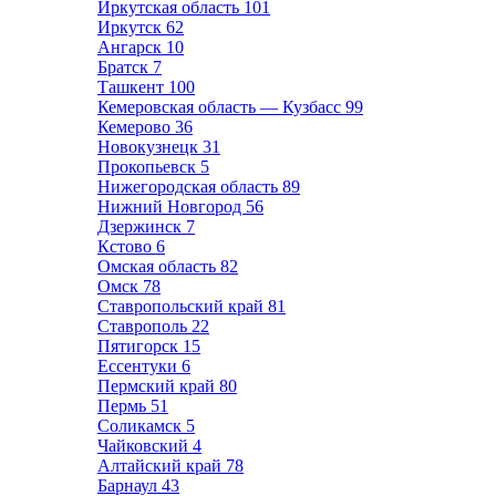
Иркутская область
101
Иркутск
62
Ангарск
10
Братск
7
Ташкент
100
Кемеровская область — Кузбасс
99
Кемерово
36
Новокузнецк
31
Прокопьевск
5
Нижегородская область
89
Нижний Новгород
56
Дзержинск
7
Кстово
6
Омская область
82
Омск
78
Ставропольский край
81
Ставрополь
22
Пятигорск
15
Ессентуки
6
Пермский край
80
Пермь
51
Соликамск
5
Чайковский
4
Алтайский край
78
Барнаул
43