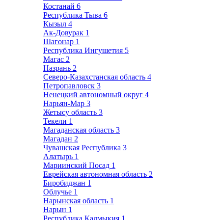
Костанай
6
Республика Тыва
6
Кызыл
4
Ак-Довурак
1
Шагонар
1
Республика Ингушетия
5
Магас
2
Назрань
2
Северо-Казахстанская область
4
Петропавловск
3
Ненецкий автономный округ
4
Нарьян-Мар
3
Жетысу область
3
Текели
1
Магаданская область
3
Магадан
2
Чувашская Республика
3
Алатырь
1
Мариинский Посад
1
Еврейская автономная область
2
Биробиджан
1
Облучье
1
Нарынская область
1
Нарын
1
Республика Калмыкия
1