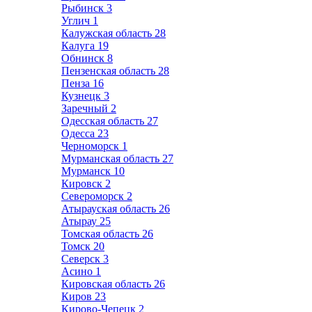
Рыбинск
3
Углич
1
Калужская область
28
Калуга
19
Обнинск
8
Пензенская область
28
Пенза
16
Кузнецк
3
Заречный
2
Одесская область
27
Одесса
23
Черноморск
1
Мурманская область
27
Мурманск
10
Кировск
2
Североморск
2
Атырауская область
26
Атырау
25
Томская область
26
Томск
20
Северск
3
Асино
1
Кировская область
26
Киров
23
Кирово-Чепецк
2