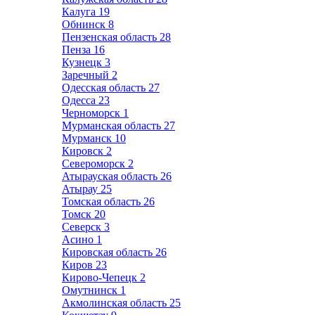
Калуга
19
Обнинск
8
Пензенская область
28
Пенза
16
Кузнецк
3
Заречный
2
Одесская область
27
Одесса
23
Черноморск
1
Мурманская область
27
Мурманск
10
Кировск
2
Североморск
2
Атырауская область
26
Атырау
25
Томская область
26
Томск
20
Северск
3
Асино
1
Кировская область
26
Киров
23
Кирово-Чепецк
2
Омутнинск
1
Акмолинская область
25