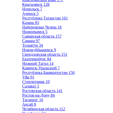
Красноярск
128
Норильск
7
Ачинск
5
Республика Татарстан
161
Казань
83
Набережные Челны
18
Нижнекамск
5
Самарская область
157
Самара
97
Тольятти
34
Новокуйбышевск
9
Свердловская область
151
Екатеринбург
84
Нижний Тагил
14
Каменск-Уральский
7
Республика Башкортостан
150
Уфа
91
Стерлитамак
10
Салават
5
Ростовская область
141
Ростов-на-Дону
84
Таганрог
10
Аксай
8
Челябинская область
112