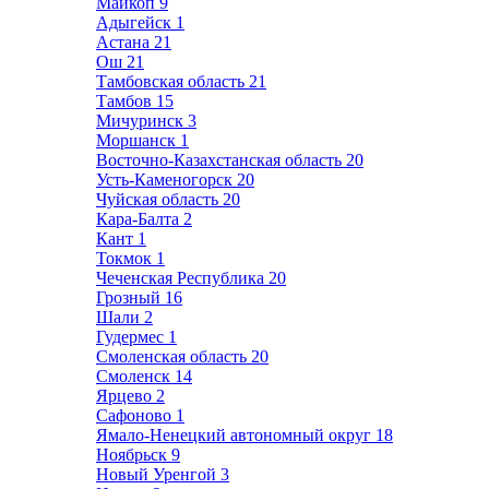
Майкоп
9
Адыгейск
1
Астана
21
Ош
21
Тамбовская область
21
Тамбов
15
Мичуринск
3
Моршанск
1
Восточно-Казахстанская область
20
Усть-Каменогорск
20
Чуйская область
20
Кара-Балта
2
Кант
1
Токмок
1
Чеченская Республика
20
Грозный
16
Шали
2
Гудермес
1
Смоленская область
20
Смоленск
14
Ярцево
2
Сафоново
1
Ямало-Ненецкий автономный округ
18
Ноябрьск
9
Новый Уренгой
3