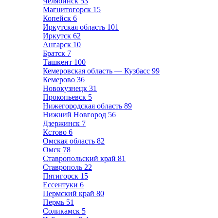
Челябинск
53
Магнитогорск
15
Копейск
6
Иркутская область
101
Иркутск
62
Ангарск
10
Братск
7
Ташкент
100
Кемеровская область — Кузбасс
99
Кемерово
36
Новокузнецк
31
Прокопьевск
5
Нижегородская область
89
Нижний Новгород
56
Дзержинск
7
Кстово
6
Омская область
82
Омск
78
Ставропольский край
81
Ставрополь
22
Пятигорск
15
Ессентуки
6
Пермский край
80
Пермь
51
Соликамск
5