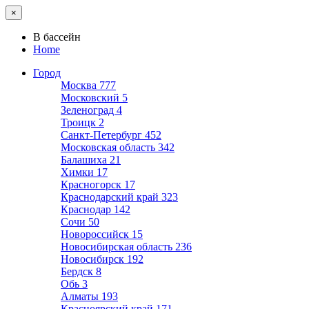
×
В бассейн
Home
Город
Москва
777
Московский
5
Зеленоград
4
Троицк
2
Санкт-Петербург
452
Московская область
342
Балашиха
21
Химки
17
Красногорск
17
Краснодарский край
323
Краснодар
142
Сочи
50
Новороссийск
15
Новосибирская область
236
Новосибирск
192
Бердск
8
Обь
3
Алматы
193
Красноярский край
171