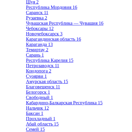
Шуя
2
Республика Мордовия
16
Саранск
11
Рузаевка
2
Чувашская Республика — Чувашия
16
Чебоксары
12
Новочебоксарск
3
Карагандинская область
16
Караганда
13
Темиртау
2
Сарань
1
Республика Карелия
15
Петрозаводск
11
Кондопога
2
Суоярви
1
Амурская область
15
Благовещенск
11
Белогорск
1
Свободный
1
Кабардино-Балкарская Республика
15
Нальчик
12
Баксан
1
Прохладный
1
Абай область
15
Семей
15