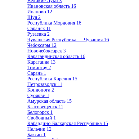
Великие Луки
3
Ивановская область
16
Иваново
12
Шуя
2
Республика Мордовия
16
Саранск
11
Рузаевка
2
Чувашская Республика — Чувашия
16
Чебоксары
12
Новочебоксарск
3
Карагандинская область
16
Караганда
13
Темиртау
2
Сарань
1
Республика Карелия
15
Петрозаводск
11
Кондопога
2
Суоярви
1
Амурская область
15
Благовещенск
11
Белогорск
1
Свободный
1
Кабардино-Балкарская Республика
15
Нальчик
12
Баксан
1