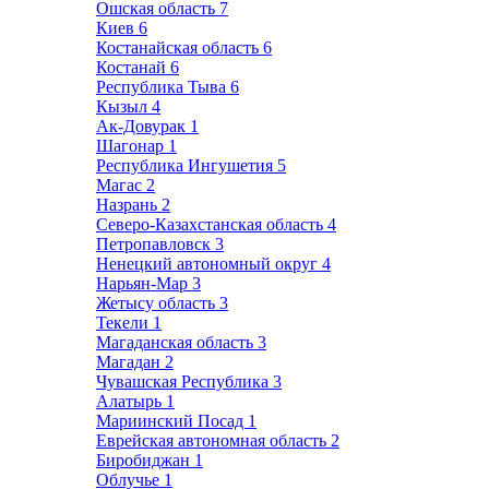
Ошская область
7
Киев
6
Костанайская область
6
Костанай
6
Республика Тыва
6
Кызыл
4
Ак-Довурак
1
Шагонар
1
Республика Ингушетия
5
Магас
2
Назрань
2
Северо-Казахстанская область
4
Петропавловск
3
Ненецкий автономный округ
4
Нарьян-Мар
3
Жетысу область
3
Текели
1
Магаданская область
3
Магадан
2
Чувашская Республика
3
Алатырь
1
Мариинский Посад
1
Еврейская автономная область
2
Биробиджан
1
Облучье
1