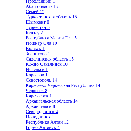
Прохладный
1
Абай область
15
Семей
15
Туркестанская область
15
Шымкент
8
Туркестан
5
Кентау
2
Республика Марий Эл
15
Йошкар-Ола
10
Волжск
1
Звенигово
1
Сахалинская область
15
Южно-Сахалинск
10
Невельск
1
Корсаков
1
Севастополь
14
Карачаево-Черкесская Республика
14
Черкесск
8
Карачаевск
1
Архангельская область
14
Архангельск
8
Северодвинск
4
Новодвинск
1
Республика Алтай
12
Горно-Алтайск
4