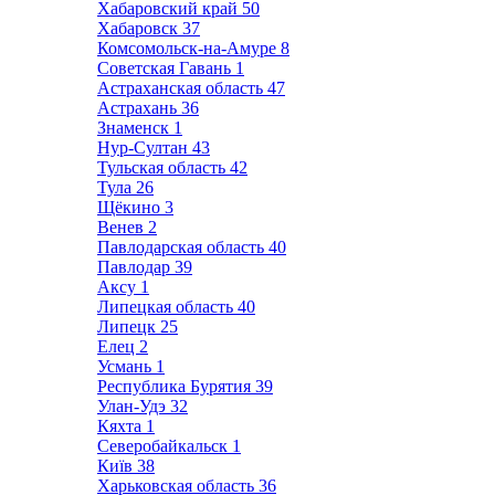
Хабаровский край
50
Хабаровск
37
Комсомольск-на-Амуре
8
Советская Гавань
1
Астраханская область
47
Астрахань
36
Знаменск
1
Нур-Султан
43
Тульская область
42
Тула
26
Щёкино
3
Венев
2
Павлодарская область
40
Павлодар
39
Аксу
1
Липецкая область
40
Липецк
25
Елец
2
Усмань
1
Республика Бурятия
39
Улан-Удэ
32
Кяхта
1
Северобайкальск
1
Київ
38
Харьковская область
36