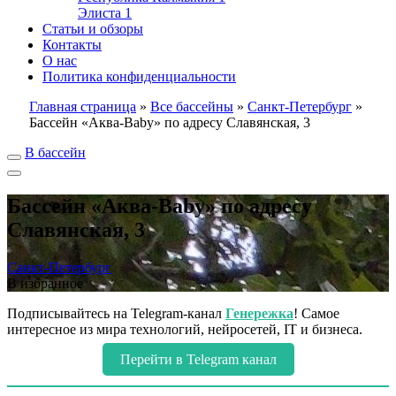
Элиста
1
Статьи и обзоры
Контакты
О нас
Политика конфиденциальности
Главная страница
»
Все бассейны
»
Санкт-Петербург
»
Бассейн «Аква-Baby» по адресу Славянская, 3
В бассейн
Бассейн «Аква-Baby» по адресу
Славянская, 3
Санкт-Петербург
В избранное
Подписывайтесь на Telegram-канал
Генережка
! Самое
интересное из мира технологий, нейросетей, IT и бизнеса.
Перейти в Telegram канал