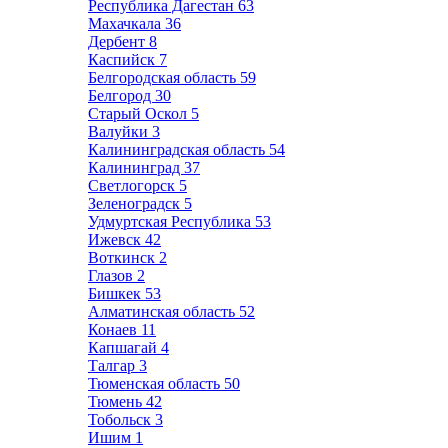
Республика Дагестан
63
Махачкала
36
Дербент
8
Каспийск
7
Белгородская область
59
Белгород
30
Старый Оскол
5
Валуйки
3
Калининградская область
54
Калининград
37
Светлогорск
5
Зеленоградск
5
Удмуртская Республика
53
Ижевск
42
Воткинск
2
Глазов
2
Бишкек
53
Алматинская область
52
Конаев
11
Капшагай
4
Талгар
3
Тюменская область
50
Тюмень
42
Тобольск
3
Ишим
1