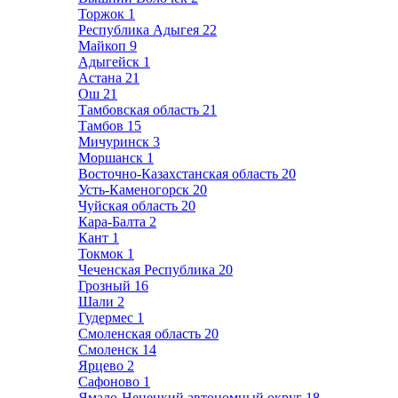
Торжок
1
Республика Адыгея
22
Майкоп
9
Адыгейск
1
Астана
21
Ош
21
Тамбовская область
21
Тамбов
15
Мичуринск
3
Моршанск
1
Восточно-Казахстанская область
20
Усть-Каменогорск
20
Чуйская область
20
Кара-Балта
2
Кант
1
Токмок
1
Чеченская Республика
20
Грозный
16
Шали
2
Гудермес
1
Смоленская область
20
Смоленск
14
Ярцево
2
Сафоново
1
Ямало-Ненецкий автономный округ
18