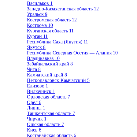
Васильков
1
Западно-Казахстанская область
12
Уральск
9
Костромская область
12
Кострома
10
Курганская область
11
Курган
11
Республика Саха (Якутия)
11
Якутск
8
Республика Северная Осетия — Алания
10
Владикавказ
10
Забайкальский край
8
Чита
8
Камчатский край
8
Петропавловск-Камчатский
5
Елизово
1
Вилючинск
1
Орловская область
7
Орел
6
Ливны
1
Ташкентская область
7
Чирчик
1
Ошская область
7
Киев
6
Костанайская область
6