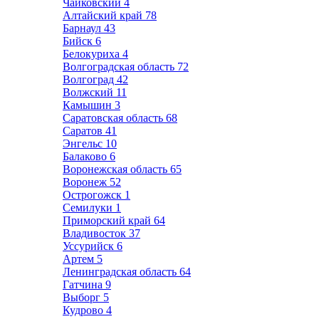
Чайковский
4
Алтайский край
78
Барнаул
43
Бийск
6
Белокуриха
4
Волгоградская область
72
Волгоград
42
Волжский
11
Камышин
3
Саратовская область
68
Саратов
41
Энгельс
10
Балаково
6
Воронежская область
65
Воронеж
52
Острогожск
1
Семилуки
1
Приморский край
64
Владивосток
37
Уссурийск
6
Артем
5
Ленинградская область
64
Гатчина
9
Выборг
5
Кудрово
4