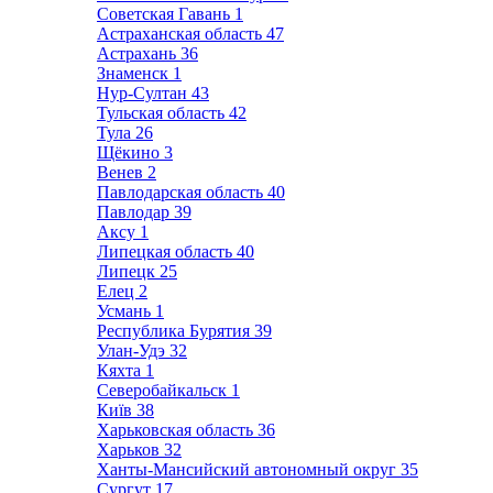
Советская Гавань
1
Астраханская область
47
Астрахань
36
Знаменск
1
Нур-Султан
43
Тульская область
42
Тула
26
Щёкино
3
Венев
2
Павлодарская область
40
Павлодар
39
Аксу
1
Липецкая область
40
Липецк
25
Елец
2
Усмань
1
Республика Бурятия
39
Улан-Удэ
32
Кяхта
1
Северобайкальск
1
Київ
38
Харьковская область
36
Харьков
32
Ханты-Мансийский автономный округ
35
Сургут
17