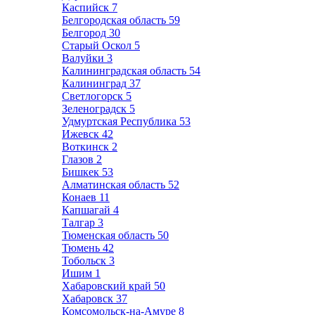
Каспийск
7
Белгородская область
59
Белгород
30
Старый Оскол
5
Валуйки
3
Калининградская область
54
Калининград
37
Светлогорск
5
Зеленоградск
5
Удмуртская Республика
53
Ижевск
42
Воткинск
2
Глазов
2
Бишкек
53
Алматинская область
52
Конаев
11
Капшагай
4
Талгар
3
Тюменская область
50
Тюмень
42
Тобольск
3
Ишим
1
Хабаровский край
50
Хабаровск
37
Комсомольск-на-Амуре
8