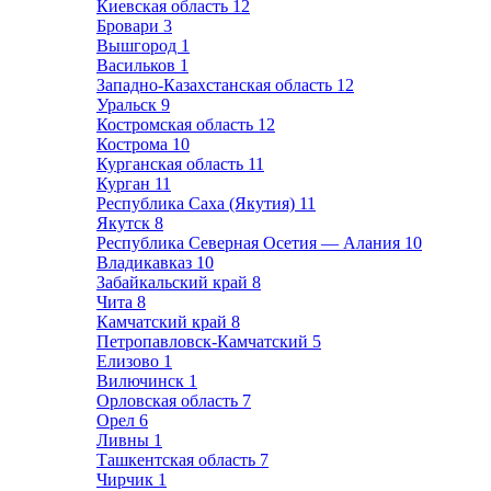
Киевская область
12
Бровари
3
Вышгород
1
Васильков
1
Западно-Казахстанская область
12
Уральск
9
Костромская область
12
Кострома
10
Курганская область
11
Курган
11
Республика Саха (Якутия)
11
Якутск
8
Республика Северная Осетия — Алания
10
Владикавказ
10
Забайкальский край
8
Чита
8
Камчатский край
8
Петропавловск-Камчатский
5
Елизово
1
Вилючинск
1
Орловская область
7
Орел
6
Ливны
1
Ташкентская область
7
Чирчик
1