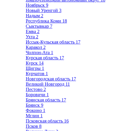
Ноябрьск
9
Новый Уренгой
3
Надым
2
Республика Коми
18
Сыктывкар
7
Емва
2
Ухта
2
Иссык-Кульская область
17
Каракол
2
Чолпон-Ата
1
Курская область
17
Курск
14
Щигры
1
Курчатов
1
Новгородская область
17
Великий Новгород
11
Пестово
2
Боровичи
1
Брянская область
17
Брянск
9
Фокино
1
Мглин
1
Псковская область
16
Псков
8