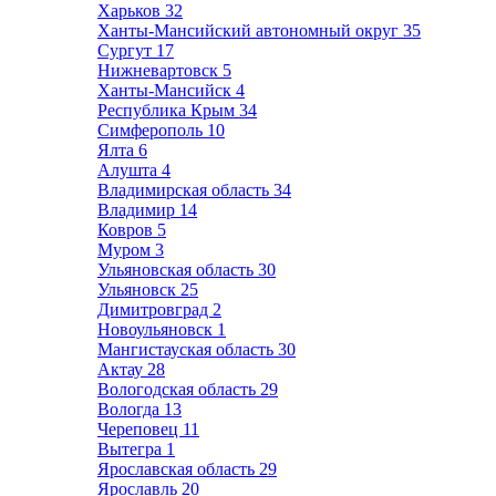
Харьков
32
Ханты-Мансийский автономный округ
35
Сургут
17
Нижневартовск
5
Ханты-Мансийск
4
Республика Крым
34
Симферополь
10
Ялта
6
Алушта
4
Владимирская область
34
Владимир
14
Ковров
5
Муром
3
Ульяновская область
30
Ульяновск
25
Димитровград
2
Новоульяновск
1
Мангистауская область
30
Актау
28
Вологодская область
29
Вологда
13
Череповец
11
Вытегра
1
Ярославская область
29
Ярославль
20