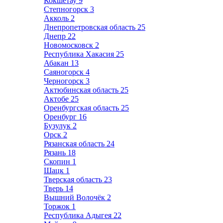
Кокшетау
9
Степногорск
3
Акколь
2
Днепропетровская область
25
Днепр
22
Новомосковск
2
Республика Хакасия
25
Абакан
13
Саяногорск
4
Черногорск
3
Актюбинская область
25
Актобе
25
Оренбургская область
25
Оренбург
16
Бузулук
2
Орск
2
Рязанская область
24
Рязань
18
Скопин
1
Шацк
1
Тверская область
23
Тверь
14
Вышний Волочёк
2
Торжок
1
Республика Адыгея
22