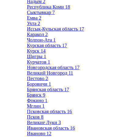
Надым
2
Республика Коми
18
Сыктывкар
7
Емва
2
Ухта
2
Иссык-Кульская область
17
Каракол
2
Чолпон-Ата
1
Курская область
17
Курск
14
Щигры
1
Курчатов
1
Новгородская область
17
Великий Новгород
11
Пестово
2
Боровичи
1
Брянская область
17
Брянск
9
Фокино
1
Мглин
1
Псковская область
16
Псков
8
Великие Луки
3
Ивановская область
16
Иваново
12