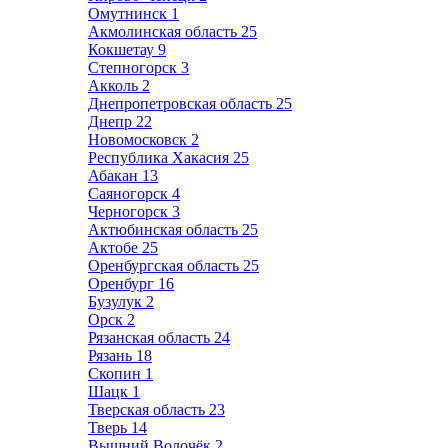
Омутнинск
1
Акмолинская область
25
Кокшетау
9
Степногорск
3
Акколь
2
Днепропетровская область
25
Днепр
22
Новомосковск
2
Республика Хакасия
25
Абакан
13
Саяногорск
4
Черногорск
3
Актюбинская область
25
Актобе
25
Оренбургская область
25
Оренбург
16
Бузулук
2
Орск
2
Рязанская область
24
Рязань
18
Скопин
1
Шацк
1
Тверская область
23
Тверь
14
Вышний Волочёк
2