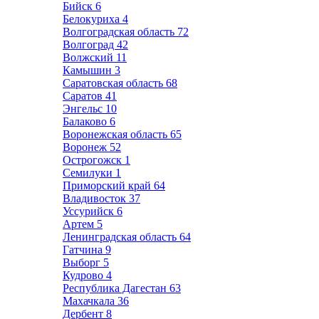
Бийск
6
Белокуриха
4
Волгоградская область
72
Волгоград
42
Волжский
11
Камышин
3
Саратовская область
68
Саратов
41
Энгельс
10
Балаково
6
Воронежская область
65
Воронеж
52
Острогожск
1
Семилуки
1
Приморский край
64
Владивосток
37
Уссурийск
6
Артем
5
Ленинградская область
64
Гатчина
9
Выборг
5
Кудрово
4
Республика Дагестан
63
Махачкала
36
Дербент
8