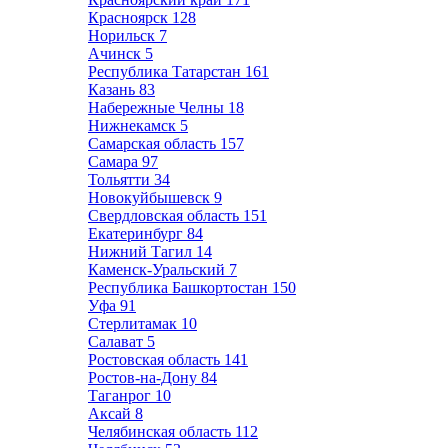
Красноярск
128
Норильск
7
Ачинск
5
Республика Татарстан
161
Казань
83
Набережные Челны
18
Нижнекамск
5
Самарская область
157
Самара
97
Тольятти
34
Новокуйбышевск
9
Свердловская область
151
Екатеринбург
84
Нижний Тагил
14
Каменск-Уральский
7
Республика Башкортостан
150
Уфа
91
Стерлитамак
10
Салават
5
Ростовская область
141
Ростов-на-Дону
84
Таганрог
10
Аксай
8
Челябинская область
112