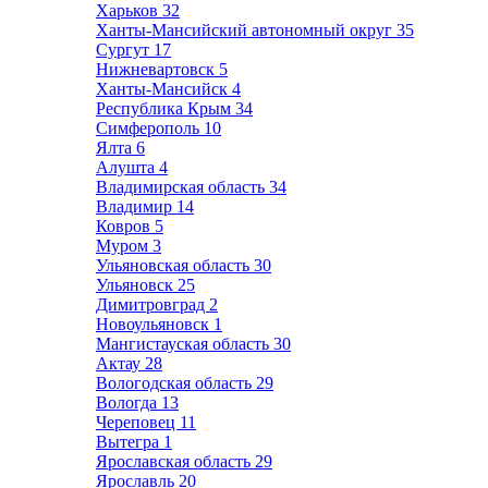
Харьков
32
Ханты-Мансийский автономный округ
35
Сургут
17
Нижневартовск
5
Ханты-Мансийск
4
Республика Крым
34
Симферополь
10
Ялта
6
Алушта
4
Владимирская область
34
Владимир
14
Ковров
5
Муром
3
Ульяновская область
30
Ульяновск
25
Димитровград
2
Новоульяновск
1
Мангистауская область
30
Актау
28
Вологодская область
29
Вологда
13
Череповец
11
Вытегра
1
Ярославская область
29
Ярославль
20