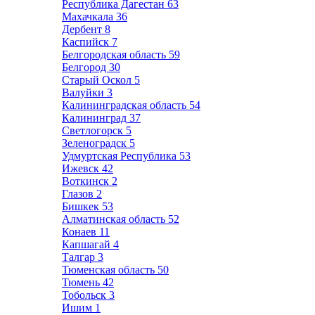
Республика Дагестан
63
Махачкала
36
Дербент
8
Каспийск
7
Белгородская область
59
Белгород
30
Старый Оскол
5
Валуйки
3
Калининградская область
54
Калининград
37
Светлогорск
5
Зеленоградск
5
Удмуртская Республика
53
Ижевск
42
Воткинск
2
Глазов
2
Бишкек
53
Алматинская область
52
Конаев
11
Капшагай
4
Талгар
3
Тюменская область
50
Тюмень
42
Тобольск
3
Ишим
1