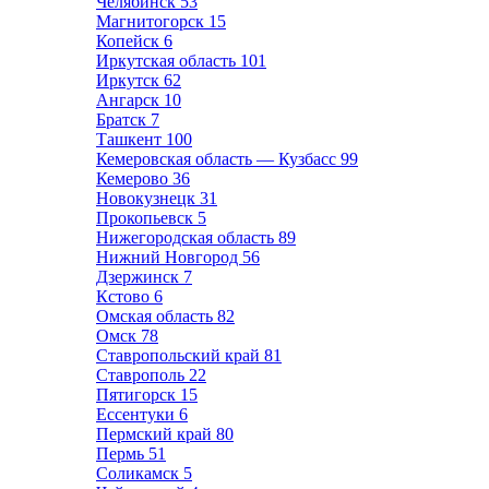
Челябинск
53
Магнитогорск
15
Копейск
6
Иркутская область
101
Иркутск
62
Ангарск
10
Братск
7
Ташкент
100
Кемеровская область — Кузбасс
99
Кемерово
36
Новокузнецк
31
Прокопьевск
5
Нижегородская область
89
Нижний Новгород
56
Дзержинск
7
Кстово
6
Омская область
82
Омск
78
Ставропольский край
81
Ставрополь
22
Пятигорск
15
Ессентуки
6
Пермский край
80
Пермь
51
Соликамск
5