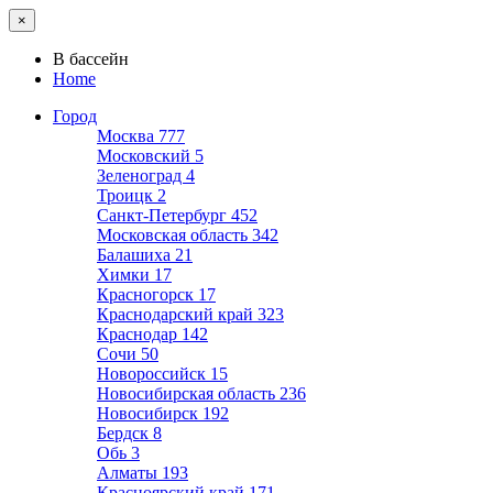
×
В бассейн
Home
Город
Москва
777
Московский
5
Зеленоград
4
Троицк
2
Санкт-Петербург
452
Московская область
342
Балашиха
21
Химки
17
Красногорск
17
Краснодарский край
323
Краснодар
142
Сочи
50
Новороссийск
15
Новосибирская область
236
Новосибирск
192
Бердск
8
Обь
3
Алматы
193
Красноярский край
171