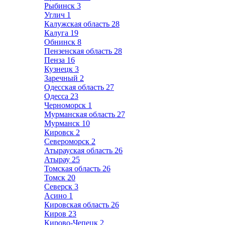
Рыбинск
3
Углич
1
Калужская область
28
Калуга
19
Обнинск
8
Пензенская область
28
Пенза
16
Кузнецк
3
Заречный
2
Одесская область
27
Одесса
23
Черноморск
1
Мурманская область
27
Мурманск
10
Кировск
2
Североморск
2
Атырауская область
26
Атырау
25
Томская область
26
Томск
20
Северск
3
Асино
1
Кировская область
26
Киров
23
Кирово-Чепецк
2