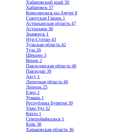
Хабаровский край
50
Хабаровск
37
Комсомольск-на-Амуре
8
Советская Гавань
1
Астраханская область
47
Астрахань
36
Знаменск
1
Нур-Султан
43
Тульская область
42
Тула
26
Щёкино
3
Венев
2
Павлодарская область
40
Павлодар
39
Аксу
1
Липецкая область
40
Липецк
25
Елец
2
Усмань
1
Республика Бурятия
39
Улан-Удэ
32
Кяхта
1
Северобайкальск
1
Київ
38
Харьковская область
36