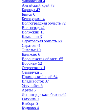
Чайковский
4
Алтайский край
78
Барнаул
43
Бийск
6
Белокуриха
4
Волгоградская область
72
Волгоград
42
Волжский
11
Камышин
3
Саратовская область
68
Саратов
41
Энгельс
10
Балаково
6
Воронежская область
65
Воронеж
52
Острогожск
1
Семилуки
1
Приморский край
64
Владивосток
37
Уссурийск
6
Артем
5
Ленинградская область
64
Гатчина
9
Выборг
5
Кудрово
4