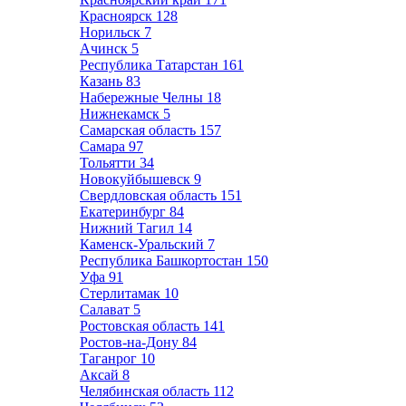
Красноярск
128
Норильск
7
Ачинск
5
Республика Татарстан
161
Казань
83
Набережные Челны
18
Нижнекамск
5
Самарская область
157
Самара
97
Тольятти
34
Новокуйбышевск
9
Свердловская область
151
Екатеринбург
84
Нижний Тагил
14
Каменск-Уральский
7
Республика Башкортостан
150
Уфа
91
Стерлитамак
10
Салават
5
Ростовская область
141
Ростов-на-Дону
84
Таганрог
10
Аксай
8
Челябинская область
112