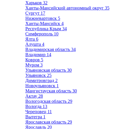
Харьков
32
Ханты-Мансийский автономный округ
35
Сургут
17
Нижневартовск
5
Ханты-Мансийск
4
Республика Крым
34
Симферополь
10
Ялта
6
Алушта
4
Владимирская область
34
Владимир
14
Ковров
5
Муром
3
Ульяновская область
30
Ульяновск
25
Димитровград
2
Новоульяновск
1
Мангистауская область
30
Актау
28
Вологодская область
29
Вологда
13
Череповец
11
Вытегра
1
Ярославская область
29
Ярославль
20