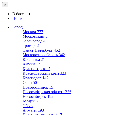
×
В бассейн
Home
Город
Москва
777
Московский
5
Зеленоград
4
Троицк
2
Санкт-Петербург
452
Московская область
342
Балашиха
21
Химки
17
Красногорск
17
Краснодарский край
323
Краснодар
142
Сочи
50
Новороссийск
15
Новосибирская область
236
Новосибирск
192
Бердск
8
Обь
3
Алматы
193
Красноярский край
171