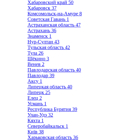
Хабаровский край
50
Хабаровск
37
Комсомольск-на-Амуре
8
Советская Гавань
1
Астраханская область
47
Астрахань
36
Знаменск
1
Нур-Султан
43
Тульская область
42
Тула
26
Щёкино
3
Венев
2
Павлодарская область
40
Павлодар
39
Аксу
1
Липецкая область
40
Липецк
25
Елец
2
Усмань
1
Республика Бурятия
39
Улан-Удэ
32
Кяхта
1
Северобайкальск
1
Київ
38
Харьковская область
36