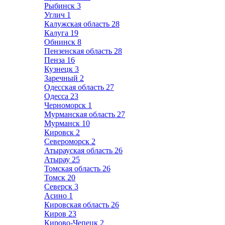
Рыбинск
3
Углич
1
Калужская область
28
Калуга
19
Обнинск
8
Пензенская область
28
Пенза
16
Кузнецк
3
Заречный
2
Одесская область
27
Одесса
23
Черноморск
1
Мурманская область
27
Мурманск
10
Кировск
2
Североморск
2
Атырауская область
26
Атырау
25
Томская область
26
Томск
20
Северск
3
Асино
1
Кировская область
26
Киров
23
Кирово-Чепецк
2