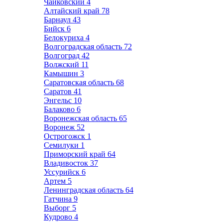
Чайковский
4
Алтайский край
78
Барнаул
43
Бийск
6
Белокуриха
4
Волгоградская область
72
Волгоград
42
Волжский
11
Камышин
3
Саратовская область
68
Саратов
41
Энгельс
10
Балаково
6
Воронежская область
65
Воронеж
52
Острогожск
1
Семилуки
1
Приморский край
64
Владивосток
37
Уссурийск
6
Артем
5
Ленинградская область
64
Гатчина
9
Выборг
5
Кудрово
4