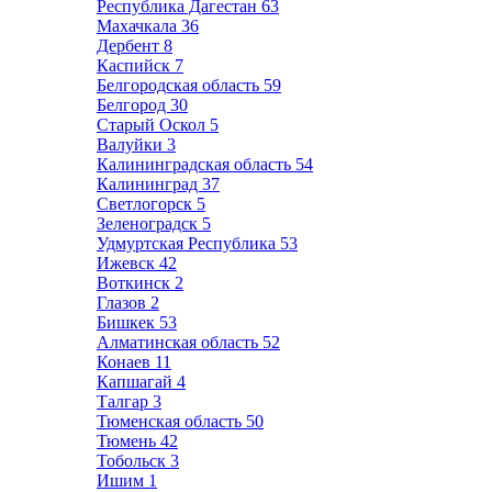
Республика Дагестан
63
Махачкала
36
Дербент
8
Каспийск
7
Белгородская область
59
Белгород
30
Старый Оскол
5
Валуйки
3
Калининградская область
54
Калининград
37
Светлогорск
5
Зеленоградск
5
Удмуртская Республика
53
Ижевск
42
Воткинск
2
Глазов
2
Бишкек
53
Алматинская область
52
Конаев
11
Капшагай
4
Талгар
3
Тюменская область
50
Тюмень
42
Тобольск
3
Ишим
1