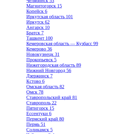
Челябинск
53
Магнитогорск
15
Копейск
6
Иркутская область
101
Иркутск
62
Ангарск
10
Братск
7
Ташкент
100
Кемеровская область — Кузбасс
99
Кемерово
36
Новокузнецк
31
Прокопьевск
5
Нижегородская область
89
Нижний Новгород
56
Дзержинск
7
Кстово
6
Омская область
82
Омск
78
Ставропольский край
81
Ставрополь
22
Пятигорск
15
Ессентуки
6
Пермский край
80
Пермь
51
Соликамск
5