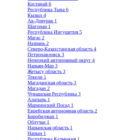
Костанай
6
Республика Тыва
6
Кызыл
4
Ак-Довурак
1
Шагонар
1
Республика Ингушетия
5
Магас
2
Назрань
2
Северо-Казахстанская область
4
Петропавловск
3
Ненецкий автономный округ
4
Нарьян-Мар
3
Жетысу область
3
Текели
1
Магаданская область
3
Магадан
2
Чувашская Республика
3
Алатырь
1
Мариинский Посад
1
Еврейская автономная область
2
Биробиджан
1
Облучье
1
Нарынская область
1
Нарын
1
Республика Калмыкия
1