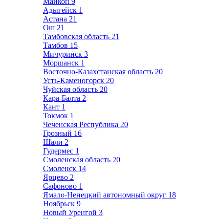
Майкоп
9
Адыгейск
1
Астана
21
Ош
21
Тамбовская область
21
Тамбов
15
Мичуринск
3
Моршанск
1
Восточно-Казахстанская область
20
Усть-Каменогорск
20
Чуйская область
20
Кара-Балта
2
Кант
1
Токмок
1
Чеченская Республика
20
Грозный
16
Шали
2
Гудермес
1
Смоленская область
20
Смоленск
14
Ярцево
2
Сафоново
1
Ямало-Ненецкий автономный округ
18
Ноябрьск
9
Новый Уренгой
3