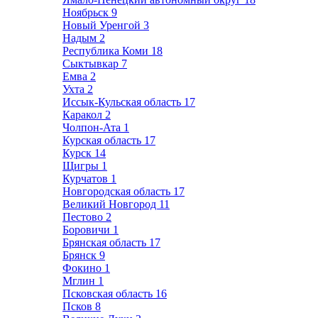
Ноябрьск
9
Новый Уренгой
3
Надым
2
Республика Коми
18
Сыктывкар
7
Емва
2
Ухта
2
Иссык-Кульская область
17
Каракол
2
Чолпон-Ата
1
Курская область
17
Курск
14
Щигры
1
Курчатов
1
Новгородская область
17
Великий Новгород
11
Пестово
2
Боровичи
1
Брянская область
17
Брянск
9
Фокино
1
Мглин
1
Псковская область
16
Псков
8