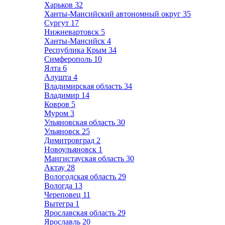
Харьков
32
Ханты-Мансийский автономный округ
35
Сургут
17
Нижневартовск
5
Ханты-Мансийск
4
Республика Крым
34
Симферополь
10
Ялта
6
Алушта
4
Владимирская область
34
Владимир
14
Ковров
5
Муром
3
Ульяновская область
30
Ульяновск
25
Димитровград
2
Новоульяновск
1
Мангистауская область
30
Актау
28
Вологодская область
29
Вологда
13
Череповец
11
Вытегра
1
Ярославская область
29
Ярославль
20