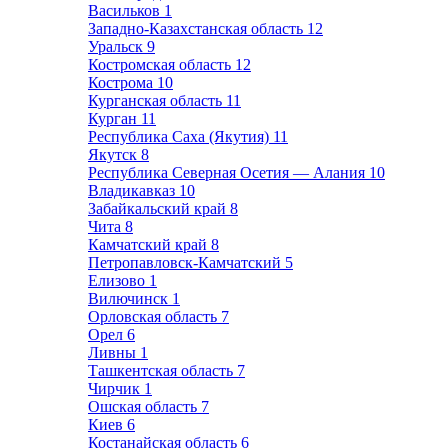
Васильков
1
Западно-Казахстанская область
12
Уральск
9
Костромская область
12
Кострома
10
Курганская область
11
Курган
11
Республика Саха (Якутия)
11
Якутск
8
Республика Северная Осетия — Алания
10
Владикавказ
10
Забайкальский край
8
Чита
8
Камчатский край
8
Петропавловск-Камчатский
5
Елизово
1
Вилючинск
1
Орловская область
7
Орел
6
Ливны
1
Ташкентская область
7
Чирчик
1
Ошская область
7
Киев
6
Костанайская область
6