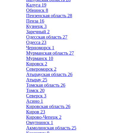
Калуга
19
Обнинск
8
Пензенская область
28
Пенза
16
Кузнецк
3
Заречный
2
Одесская область
27
Одесса
23
Черноморск
1
Мурманская область
27
Мурманск
10
Кировск
2
Североморск
2
Атырауская область
26
Атырау
25
Томская область
26
Томск
20
Северск
3
Асино
1
Кировская область
26
Киров
23
Кирово-Чепецк
2
Омутнинск
1
Акмолинская область
25