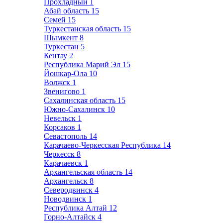
Прохладный
1
Абай область
15
Семей
15
Туркестанская область
15
Шымкент
8
Туркестан
5
Кентау
2
Республика Марий Эл
15
Йошкар-Ола
10
Волжск
1
Звенигово
1
Сахалинская область
15
Южно-Сахалинск
10
Невельск
1
Корсаков
1
Севастополь
14
Карачаево-Черкесская Республика
14
Черкесск
8
Карачаевск
1
Архангельская область
14
Архангельск
8
Северодвинск
4
Новодвинск
1
Республика Алтай
12
Горно-Алтайск
4