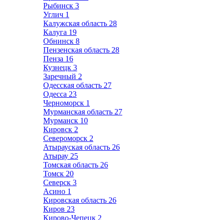
Рыбинск
3
Углич
1
Калужская область
28
Калуга
19
Обнинск
8
Пензенская область
28
Пенза
16
Кузнецк
3
Заречный
2
Одесская область
27
Одесса
23
Черноморск
1
Мурманская область
27
Мурманск
10
Кировск
2
Североморск
2
Атырауская область
26
Атырау
25
Томская область
26
Томск
20
Северск
3
Асино
1
Кировская область
26
Киров
23
Кирово-Чепецк
2