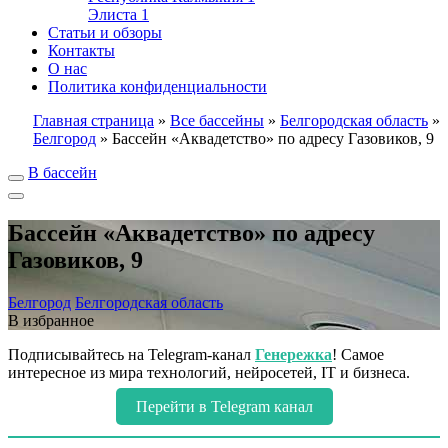
Элиста
1
Статьи и обзоры
Контакты
О нас
Политика конфиденциальности
Главная страница
»
Все бассейны
»
Белгородская область
»
Белгород
»
Бассейн «Аквадетство» по адресу Газовиков, 9
В бассейн
Бассейн «Аквадетство» по адресу
Газовиков, 9
Белгород
Белгородская область
В избранное
Подписывайтесь на Telegram-канал
Генережка
! Самое
интересное из мира технологий, нейросетей, IT и бизнеса.
Перейти в Telegram канал