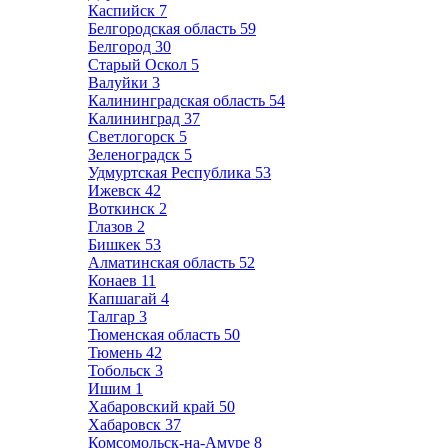
Каспийск
7
Белгородская область
59
Белгород
30
Старый Оскол
5
Валуйки
3
Калининградская область
54
Калининград
37
Светлогорск
5
Зеленоградск
5
Удмуртская Республика
53
Ижевск
42
Воткинск
2
Глазов
2
Бишкек
53
Алматинская область
52
Конаев
11
Капшагай
4
Талгар
3
Тюменская область
50
Тюмень
42
Тобольск
3
Ишим
1
Хабаровский край
50
Хабаровск
37
Комсомольск-на-Амуре
8