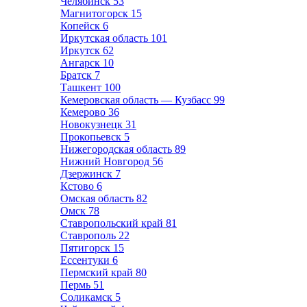
Челябинск
53
Магнитогорск
15
Копейск
6
Иркутская область
101
Иркутск
62
Ангарск
10
Братск
7
Ташкент
100
Кемеровская область — Кузбасс
99
Кемерово
36
Новокузнецк
31
Прокопьевск
5
Нижегородская область
89
Нижний Новгород
56
Дзержинск
7
Кстово
6
Омская область
82
Омск
78
Ставропольский край
81
Ставрополь
22
Пятигорск
15
Ессентуки
6
Пермский край
80
Пермь
51
Соликамск
5