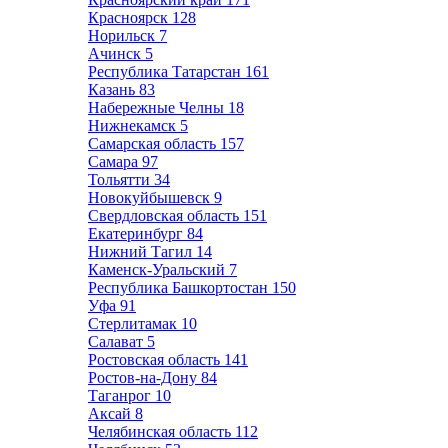
Красноярск
128
Норильск
7
Ачинск
5
Республика Татарстан
161
Казань
83
Набережные Челны
18
Нижнекамск
5
Самарская область
157
Самара
97
Тольятти
34
Новокуйбышевск
9
Свердловская область
151
Екатеринбург
84
Нижний Тагил
14
Каменск-Уральский
7
Республика Башкортостан
150
Уфа
91
Стерлитамак
10
Салават
5
Ростовская область
141
Ростов-на-Дону
84
Таганрог
10
Аксай
8
Челябинская область
112