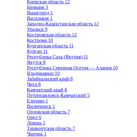
Киевская область
12
Бровари
3
Вышгород
1
Васильков
1
Западно-Казахстанская область
12
Уральск
9
Костромская область
12
Кострома
10
Курганская область
11
Курган
11
Республика Саха (Якутия)
11
Якутск
8
Республика Северная Осетия — Алания
10
Владикавказ
10
Забайкальский край
8
Чита
8
Камчатский край
8
Петропавловск-Камчатский
5
Елизово
1
Вилючинск
1
Орловская область
7
Орел
6
Ливны
1
Ташкентская область
7
Чирчик
1