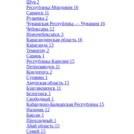
Шуя
2
Республика Мордовия
16
Саранск
11
Рузаевка
2
Чувашская Республика — Чувашия
16
Чебоксары
12
Новочебоксарск
3
Карагандинская область
16
Караганда
13
Темиртау
2
Сарань
1
Республика Карелия
15
Петрозаводск
11
Кондопога
2
Суоярви
1
Амурская область
15
Благовещенск
11
Белогорск
1
Свободный
1
Кабардино-Балкарская Республика
15
Нальчик
12
Баксан
1
Прохладный
1
Абай область
15
Семей
15