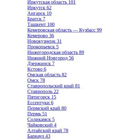
Иркутская область
101
Иркутск
62
Ангарск
10
Братск
7
Ташкент
100
Кемеровская область — Кузбасс
99
Кемерово
36
Новокузнецк
31
Прокопьевск
5
Нижегородская область
89
Нижний Новгород
56
Дзержинск
7
Кстово
6
Омская область
82
Омск
78
Ставропольский край
81
Ставрополь
22
Пятигорск
15
Ессентуки
6
Пермский край
80
Пермь
51
Соликамск
5
Чайковский
4
Алтайский край
78
Барнаул
43