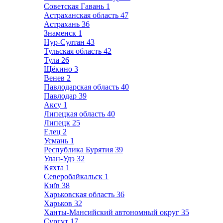
Советская Гавань
1
Астраханская область
47
Астрахань
36
Знаменск
1
Нур-Султан
43
Тульская область
42
Тула
26
Щёкино
3
Венев
2
Павлодарская область
40
Павлодар
39
Аксу
1
Липецкая область
40
Липецк
25
Елец
2
Усмань
1
Республика Бурятия
39
Улан-Удэ
32
Кяхта
1
Северобайкальск
1
Київ
38
Харьковская область
36
Харьков
32
Ханты-Мансийский автономный округ
35
Сургут
17