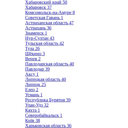
Хабаровский край
50
Хабаровск
37
Комсомольск-на-Амуре
8
Советская Гавань
1
Астраханская область
47
Астрахань
36
Знаменск
1
Нур-Султан
43
Тульская область
42
Тула
26
Щёкино
3
Венев
2
Павлодарская область
40
Павлодар
39
Аксу
1
Липецкая область
40
Липецк
25
Елец
2
Усмань
1
Республика Бурятия
39
Улан-Удэ
32
Кяхта
1
Северобайкальск
1
Київ
38
Харьковская область
36