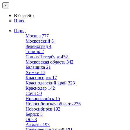
×
В бассейн
Home
Город
Москва
777
Московский
5
Зеленоград
4
Троицк
2
Санкт-Петербург
452
Московская область
342
Балашиха
21
Химки
17
Красногорск
17
Краснодарский край
323
Краснодар
142
Сочи
50
Новороссийск
15
Новосибирская область
236
Новосибирск
192
Бердск
8
Обь
3
Алматы
193
Красноярский край
171