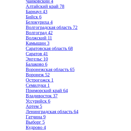
Чайковский
4
Алтайский край
78
Барнаул
43
Бийск
6
Белокуриха
4
Волгоградская область
72
Волгоград
42
Волжский
11
Камышин
3
Саратовская область
68
Саратов
41
Энгельс
10
Балаково
6
Воронежская область
65
Воронеж
52
Острогожск
1
Семилуки
1
Приморский край
64
Владивосток
37
Уссурийск
6
Артем
5
Ленинградская область
64
Гатчина
9
Выборг
5
Кудрово
4