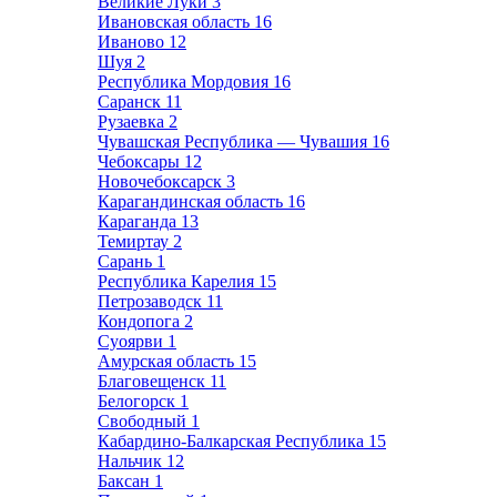
Великие Луки
3
Ивановская область
16
Иваново
12
Шуя
2
Республика Мордовия
16
Саранск
11
Рузаевка
2
Чувашская Республика — Чувашия
16
Чебоксары
12
Новочебоксарск
3
Карагандинская область
16
Караганда
13
Темиртау
2
Сарань
1
Республика Карелия
15
Петрозаводск
11
Кондопога
2
Суоярви
1
Амурская область
15
Благовещенск
11
Белогорск
1
Свободный
1
Кабардино-Балкарская Республика
15
Нальчик
12
Баксан
1