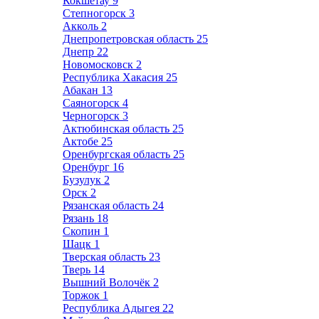
Кокшетау
9
Степногорск
3
Акколь
2
Днепропетровская область
25
Днепр
22
Новомосковск
2
Республика Хакасия
25
Абакан
13
Саяногорск
4
Черногорск
3
Актюбинская область
25
Актобе
25
Оренбургская область
25
Оренбург
16
Бузулук
2
Орск
2
Рязанская область
24
Рязань
18
Скопин
1
Шацк
1
Тверская область
23
Тверь
14
Вышний Волочёк
2
Торжок
1
Республика Адыгея
22