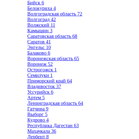
Бийск
6
Белокуриха
4
Волгоградская область
72
Волгоград
42
Волжский
11
Камышин
3
Саратовская область
68
Саратов
41
Энгельс
10
Балаково
6
Воронежская область
65
Воронеж
52
Острогожск
1
Семилуки
1
Приморский край
64
Владивосток
37
Уссурийск
6
Артем
5
Ленинградская область
64
Гатчина
9
Выборг
5
Кудрово
4
Республика Дагестан
63
Махачкала
36
Дербент
8