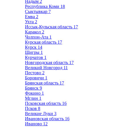
Надым
2
Республика Коми
18
Сыктывкар
7
Емва
2
Ухта
2
Иссык-Кульская область
17
Каракол
2
Чолпон-Ата
1
Курская область
17
Курск
14
Щигры
1
Курчатов
1
Новгородская область
17
Великий Новгород
11
Пестово
2
Боровичи
1
Брянская область
17
Брянск
9
Фокино
1
Мглин
1
Псковская область
16
Псков
8
Великие Луки
3
Ивановская область
16
Иваново
12