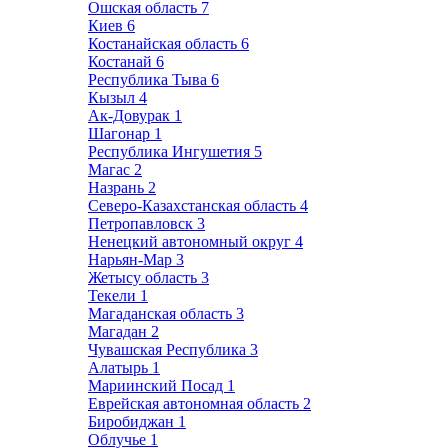
Ошская область
7
Киев
6
Костанайская область
6
Костанай
6
Республика Тыва
6
Кызыл
4
Ак-Довурак
1
Шагонар
1
Республика Ингушетия
5
Магас
2
Назрань
2
Северо-Казахстанская область
4
Петропавловск
3
Ненецкий автономный округ
4
Нарьян-Мар
3
Жетысу область
3
Текели
1
Магаданская область
3
Магадан
2
Чувашская Республика
3
Алатырь
1
Мариинский Посад
1
Еврейская автономная область
2
Биробиджан
1
Облучье
1