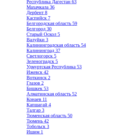
Республика Дагестан
63
Махачкала
36
Дербент
8
Каспийск
7
Белгородская область
59
Белгород
30
Старый Оскол
5
Валуйки
3
Калининградская область
54
Калининград
37
Светлогорск
5
Зеленоградск
5
Удмуртская Республика
53
Ижевск
42
Воткинск
2
Глазов
2
Бишкек
53
Алматинская область
52
Конаев
11
Капшагай
4
Талгар
3
Тюменская область
50
Тюмень
42
Тобольск
3
Ишим
1