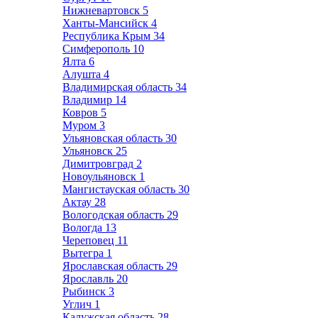
Нижневартовск
5
Ханты-Мансийск
4
Республика Крым
34
Симферополь
10
Ялта
6
Алушта
4
Владимирская область
34
Владимир
14
Ковров
5
Муром
3
Ульяновская область
30
Ульяновск
25
Димитровград
2
Новоульяновск
1
Мангистауская область
30
Актау
28
Вологодская область
29
Вологда
13
Череповец
11
Вытегра
1
Ярославская область
29
Ярославль
20
Рыбинск
3
Углич
1
Калужская область
28