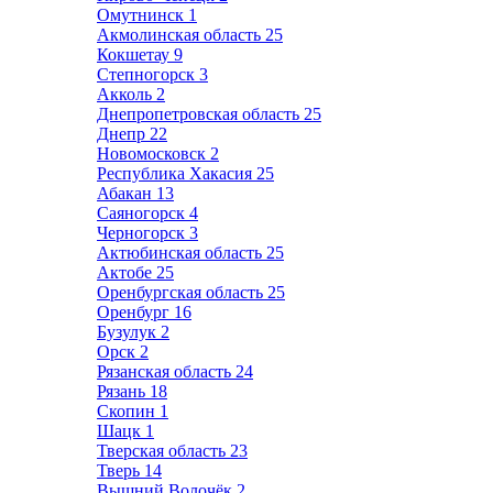
Омутнинск
1
Акмолинская область
25
Кокшетау
9
Степногорск
3
Акколь
2
Днепропетровская область
25
Днепр
22
Новомосковск
2
Республика Хакасия
25
Абакан
13
Саяногорск
4
Черногорск
3
Актюбинская область
25
Актобе
25
Оренбургская область
25
Оренбург
16
Бузулук
2
Орск
2
Рязанская область
24
Рязань
18
Скопин
1
Шацк
1
Тверская область
23
Тверь
14
Вышний Волочёк
2