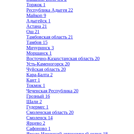
Торжок
1
Республика Адыгея
22
Майкоп
9
Адыгейск
1
Астана
21
Ош
21
Тамбовская область
21
Тамбов
15
Мичуринск
3
Моршанск
1
Восточно-Казахстанская область
20
Усть-Каменогорск
20
Чуйская область
20
Кара-Балта
2
Кант
1
Токмок
1
Чеченская Республика
20
Грозный
16
Шали
2
Гудермес
1
Смоленская область
20
Смоленск
14
Ярцево
2
Сафоново
1
Ямало-Ненецкий автономный округ
18