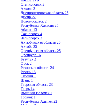
Кокшетау
9
Степногорск
3
Акколь
2
Днепропетровская область
25
Днепр
22
Новомосковск
2
Республика Хакасия
25
Абакан
13
Саяногорск
4
Черногорск
3
Актюбинская область
25
Актобе
25
Оренбургская область
25
Оренбург
16
Бузулук
2
Орск
2
Рязанская область
24
Рязань
18
Скопин
1
Шацк
1
Тверская область
23
Тверь
14
Вышний Волочёк
2
Торжок
1
Республика Адыгея
22