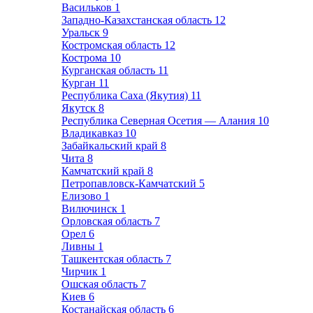
Васильков
1
Западно-Казахстанская область
12
Уральск
9
Костромская область
12
Кострома
10
Курганская область
11
Курган
11
Республика Саха (Якутия)
11
Якутск
8
Республика Северная Осетия — Алания
10
Владикавказ
10
Забайкальский край
8
Чита
8
Камчатский край
8
Петропавловск-Камчатский
5
Елизово
1
Вилючинск
1
Орловская область
7
Орел
6
Ливны
1
Ташкентская область
7
Чирчик
1
Ошская область
7
Киев
6
Костанайская область
6