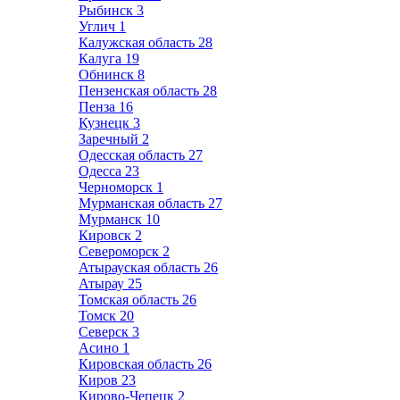
Рыбинск
3
Углич
1
Калужская область
28
Калуга
19
Обнинск
8
Пензенская область
28
Пенза
16
Кузнецк
3
Заречный
2
Одесская область
27
Одесса
23
Черноморск
1
Мурманская область
27
Мурманск
10
Кировск
2
Североморск
2
Атырауская область
26
Атырау
25
Томская область
26
Томск
20
Северск
3
Асино
1
Кировская область
26
Киров
23
Кирово-Чепецк
2