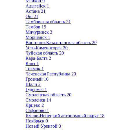
Майкоп
9
Адыгейск
1
Астана
21
Ош
21
Тамбовская область
21
Тамбов
15
Мичуринск
3
Моршанск
1
Восточно-Казахстанская область
20
Усть-Каменогорск
20
Чуйская область
20
Кара-Балта
2
Кант
1
Токмок
1
Чеченская Республика
20
Грозный
16
Шали
2
Гудермес
1
Смоленская область
20
Смоленск
14
Ярцево
2
Сафоново
1
Ямало-Ненецкий автономный округ
18
Ноябрьск
9
Новый Уренгой
3