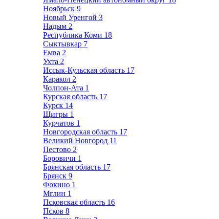
Ноябрьск
9
Новый Уренгой
3
Надым
2
Республика Коми
18
Сыктывкар
7
Емва
2
Ухта
2
Иссык-Кульская область
17
Каракол
2
Чолпон-Ата
1
Курская область
17
Курск
14
Щигры
1
Курчатов
1
Новгородская область
17
Великий Новгород
11
Пестово
2
Боровичи
1
Брянская область
17
Брянск
9
Фокино
1
Мглин
1
Псковская область
16
Псков
8