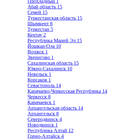
Прохладный
1
Абай область
15
Семей
15
Туркестанская область
15
Шымкент
8
Туркестан
5
Кентау
2
Республика Марий Эл
15
Йошкар-Ола
10
Волжск
1
Звенигово
1
Сахалинская область
15
Южно-Сахалинск
10
Невельск
1
Корсаков
1
Севастополь
14
Карачаево-Черкесская Республика
14
Черкесск
8
Карачаевск
1
Архангельская область
14
Архангельск
8
Северодвинск
4
Новодвинск
1
Республика Алтай
12
Горно-Алтайск
4