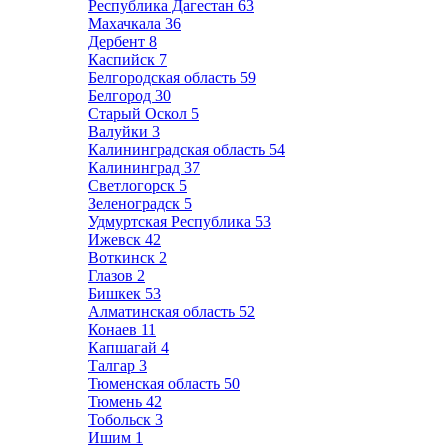
Республика Дагестан
63
Махачкала
36
Дербент
8
Каспийск
7
Белгородская область
59
Белгород
30
Старый Оскол
5
Валуйки
3
Калининградская область
54
Калининград
37
Светлогорск
5
Зеленоградск
5
Удмуртская Республика
53
Ижевск
42
Воткинск
2
Глазов
2
Бишкек
53
Алматинская область
52
Конаев
11
Капшагай
4
Талгар
3
Тюменская область
50
Тюмень
42
Тобольск
3
Ишим
1