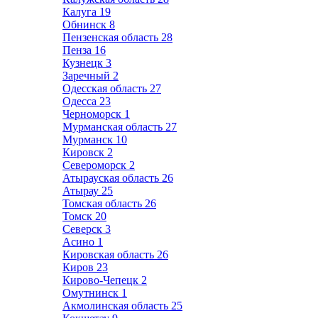
Калуга
19
Обнинск
8
Пензенская область
28
Пенза
16
Кузнецк
3
Заречный
2
Одесская область
27
Одесса
23
Черноморск
1
Мурманская область
27
Мурманск
10
Кировск
2
Североморск
2
Атырауская область
26
Атырау
25
Томская область
26
Томск
20
Северск
3
Асино
1
Кировская область
26
Киров
23
Кирово-Чепецк
2
Омутнинск
1
Акмолинская область
25