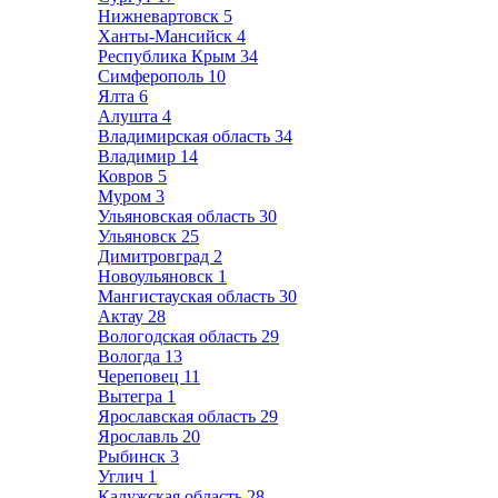
Нижневартовск
5
Ханты-Мансийск
4
Республика Крым
34
Симферополь
10
Ялта
6
Алушта
4
Владимирская область
34
Владимир
14
Ковров
5
Муром
3
Ульяновская область
30
Ульяновск
25
Димитровград
2
Новоульяновск
1
Мангистауская область
30
Актау
28
Вологодская область
29
Вологда
13
Череповец
11
Вытегра
1
Ярославская область
29
Ярославль
20
Рыбинск
3
Углич
1
Калужская область
28