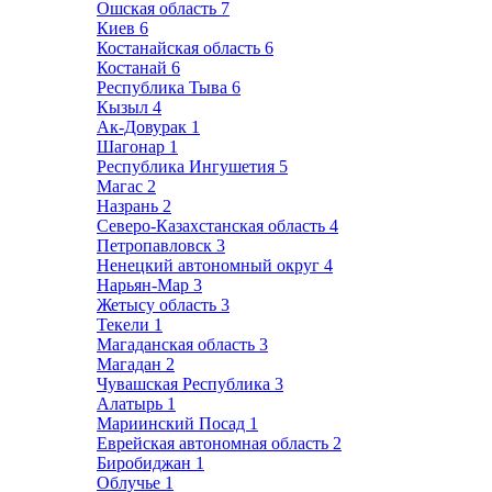
Ошская область
7
Киев
6
Костанайская область
6
Костанай
6
Республика Тыва
6
Кызыл
4
Ак-Довурак
1
Шагонар
1
Республика Ингушетия
5
Магас
2
Назрань
2
Северо-Казахстанская область
4
Петропавловск
3
Ненецкий автономный округ
4
Нарьян-Мар
3
Жетысу область
3
Текели
1
Магаданская область
3
Магадан
2
Чувашская Республика
3
Алатырь
1
Мариинский Посад
1
Еврейская автономная область
2
Биробиджан
1
Облучье
1