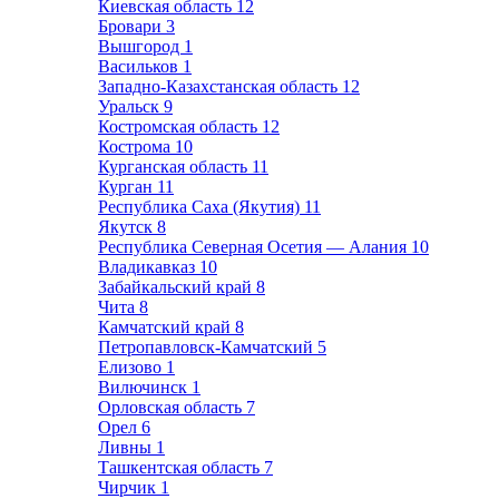
Киевская область
12
Бровари
3
Вышгород
1
Васильков
1
Западно-Казахстанская область
12
Уральск
9
Костромская область
12
Кострома
10
Курганская область
11
Курган
11
Республика Саха (Якутия)
11
Якутск
8
Республика Северная Осетия — Алания
10
Владикавказ
10
Забайкальский край
8
Чита
8
Камчатский край
8
Петропавловск-Камчатский
5
Елизово
1
Вилючинск
1
Орловская область
7
Орел
6
Ливны
1
Ташкентская область
7
Чирчик
1