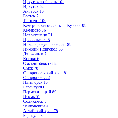
Иркутская область
101
Иркутск
62
Ангарск
10
Братск
7
Ташкент
100
Кемеровская область — Кузбасс
99
Кемерово
36
Новокузнецк
31
Прокопьевск
5
Нижегородская область
89
Нижний Новгород
56
Дзержинск
7
Кстово
6
Омская область
82
Омск
78
Ставропольский край
81
Ставрополь
22
Пятигорск
15
Ессентуки
6
Пермский край
80
Пермь
51
Соликамск
5
Чайковский
4
Алтайский край
78
Барнаул
43