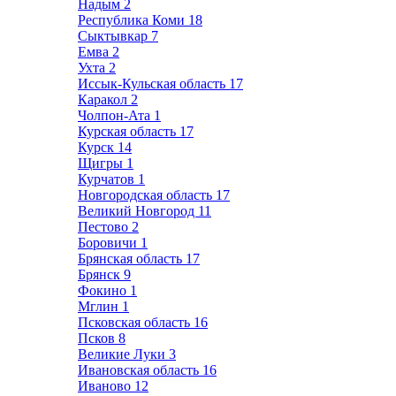
Надым
2
Республика Коми
18
Сыктывкар
7
Емва
2
Ухта
2
Иссык-Кульская область
17
Каракол
2
Чолпон-Ата
1
Курская область
17
Курск
14
Щигры
1
Курчатов
1
Новгородская область
17
Великий Новгород
11
Пестово
2
Боровичи
1
Брянская область
17
Брянск
9
Фокино
1
Мглин
1
Псковская область
16
Псков
8
Великие Луки
3
Ивановская область
16
Иваново
12