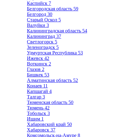
Каспийск
7
Белгородская область
59
Белгород
30
Старый Оскол
5
Валуйки
3
Калининградская область
54
Калининград
37
Светлогорск
5
Зеленоградск
5
Удмуртская Республика
53
Ижевск
42
Воткинск
2
Глазов
2
Бишкек
53
Алматинская область
52
Конаев
11
Капшагай
4
Талгар
3
Тюменская область
50
Тюмень
42
Тобольск
3
Ишим
1
Хабаровский край
50
Хабаровск
37
Комсомольск-на-Амуре
8