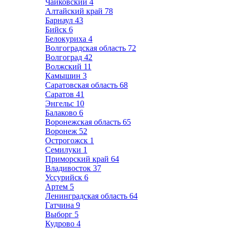
Чайковский
4
Алтайский край
78
Барнаул
43
Бийск
6
Белокуриха
4
Волгоградская область
72
Волгоград
42
Волжский
11
Камышин
3
Саратовская область
68
Саратов
41
Энгельс
10
Балаково
6
Воронежская область
65
Воронеж
52
Острогожск
1
Семилуки
1
Приморский край
64
Владивосток
37
Уссурийск
6
Артем
5
Ленинградская область
64
Гатчина
9
Выборг
5
Кудрово
4