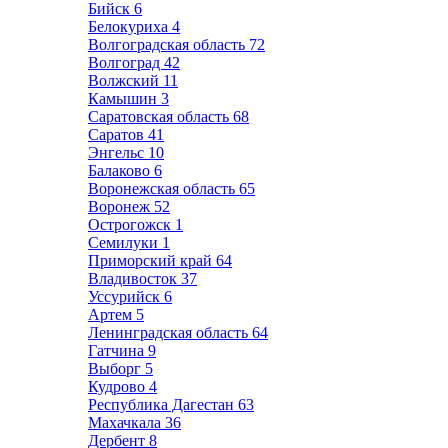
Бийск
6
Белокуриха
4
Волгоградская область
72
Волгоград
42
Волжский
11
Камышин
3
Саратовская область
68
Саратов
41
Энгельс
10
Балаково
6
Воронежская область
65
Воронеж
52
Острогожск
1
Семилуки
1
Приморский край
64
Владивосток
37
Уссурийск
6
Артем
5
Ленинградская область
64
Гатчина
9
Выборг
5
Кудрово
4
Республика Дагестан
63
Махачкала
36
Дербент
8