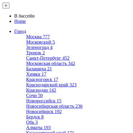
×
В бассейн
Home
Город
Москва
777
Московский
5
Зеленоград
4
Троицк
2
Санкт-Петербург
452
Московская область
342
Балашиха
21
Химки
17
Красногорск
17
Краснодарский край
323
Краснодар
142
Сочи
50
Новороссийск
15
Новосибирская область
236
Новосибирск
192
Бердск
8
Обь
3
Алматы
193
Красноярский край
171