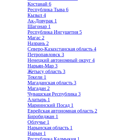
Костанай
6
Республика Тыва
6
Кызыл
4
Ак-Довурак
1
Шагонар
1
Республика Ингушетия
5
Магас
2
Назрань
2
Северо-Казахстанская область
4
Петропавловск
3
Ненецкий автономный округ
4
Нарьян-Мар
3
Жетысу область
3
Текели
1
Магаданская область
3
Магадан
2
Чувашская Республика
3
Алатырь
1
Мариинский Посад
1
Еврейская автономная область
2
Биробиджан
1
Облучье
1
Нарынская область
1
Нарын
1
Республика Калмыкия
1