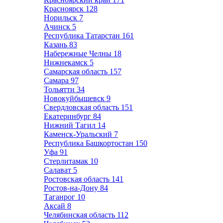
Красноярск
128
Норильск
7
Ачинск
5
Республика Татарстан
161
Казань
83
Набережные Челны
18
Нижнекамск
5
Самарская область
157
Самара
97
Тольятти
34
Новокуйбышевск
9
Свердловская область
151
Екатеринбург
84
Нижний Тагил
14
Каменск-Уральский
7
Республика Башкортостан
150
Уфа
91
Стерлитамак
10
Салават
5
Ростовская область
141
Ростов-на-Дону
84
Таганрог
10
Аксай
8
Челябинская область
112