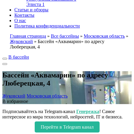
Элиста
1
Статьи и обзоры
Контакты
О нас
Политика конфиденциальности
Главная страница
»
Все бассейны
»
Московская область
»
Жуковский
»
Бассейн «Аквамарин» по адресу
Люберецкая, 4
В бассейн
Бассейн «Аквамарин» по адресу
Люберецкая, 4
Жуковский
Московская область
В избранное
Подписывайтесь на Telegram-канал
Генережка
! Самое
интересное из мира технологий, нейросетей, IT и бизнеса.
Перейти в Telegram канал