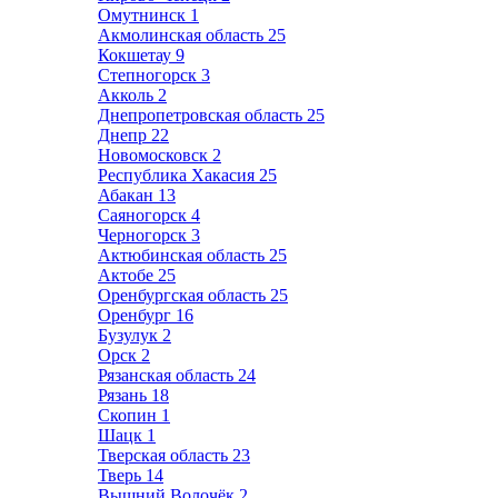
Омутнинск
1
Акмолинская область
25
Кокшетау
9
Степногорск
3
Акколь
2
Днепропетровская область
25
Днепр
22
Новомосковск
2
Республика Хакасия
25
Абакан
13
Саяногорск
4
Черногорск
3
Актюбинская область
25
Актобе
25
Оренбургская область
25
Оренбург
16
Бузулук
2
Орск
2
Рязанская область
24
Рязань
18
Скопин
1
Шацк
1
Тверская область
23
Тверь
14
Вышний Волочёк
2