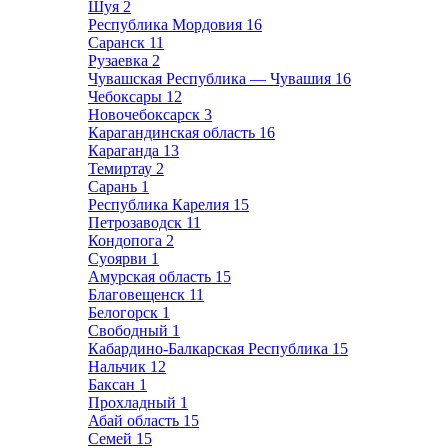
Шуя
2
Республика Мордовия
16
Саранск
11
Рузаевка
2
Чувашская Республика — Чувашия
16
Чебоксары
12
Новочебоксарск
3
Карагандинская область
16
Караганда
13
Темиртау
2
Сарань
1
Республика Карелия
15
Петрозаводск
11
Кондопога
2
Суоярви
1
Амурская область
15
Благовещенск
11
Белогорск
1
Свободный
1
Кабардино-Балкарская Республика
15
Нальчик
12
Баксан
1
Прохладный
1
Абай область
15
Семей
15