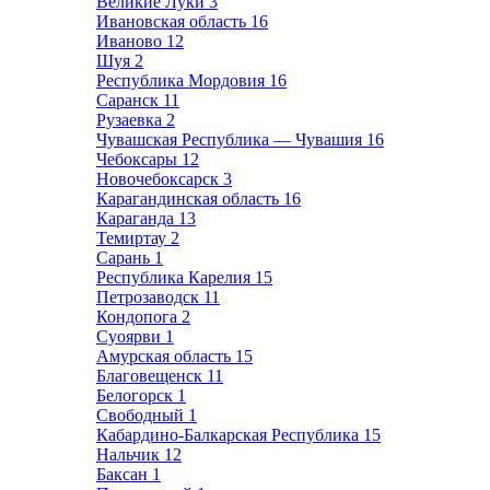
Великие Луки
3
Ивановская область
16
Иваново
12
Шуя
2
Республика Мордовия
16
Саранск
11
Рузаевка
2
Чувашская Республика — Чувашия
16
Чебоксары
12
Новочебоксарск
3
Карагандинская область
16
Караганда
13
Темиртау
2
Сарань
1
Республика Карелия
15
Петрозаводск
11
Кондопога
2
Суоярви
1
Амурская область
15
Благовещенск
11
Белогорск
1
Свободный
1
Кабардино-Балкарская Республика
15
Нальчик
12
Баксан
1