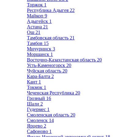
Торжок
1
Республика Адыгея
22
Майкоп
9
Адыгейск
1
Астана
21
Ош
21
Тамбовская область
21
Тамбов
15
Мичуринск
3
Моршанск
1
Восточно-Казахстанская область
20
Усть-Каменогорск
20
Чуйская область
20
Кара-Балта
2
Кант
1
Токмок
1
Чеченская Республика
20
Грозный
16
Шали
2
Гудермес
1
Смоленская область
20
Смоленск
14
Ярцево
2
Сафоново
1
Ямало-Ненецкий автономный округ
18