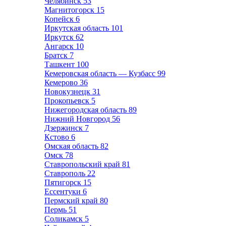
Челябинск
53
Магнитогорск
15
Копейск
6
Иркутская область
101
Иркутск
62
Ангарск
10
Братск
7
Ташкент
100
Кемеровская область — Кузбасс
99
Кемерово
36
Новокузнецк
31
Прокопьевск
5
Нижегородская область
89
Нижний Новгород
56
Дзержинск
7
Кстово
6
Омская область
82
Омск
78
Ставропольский край
81
Ставрополь
22
Пятигорск
15
Ессентуки
6
Пермский край
80
Пермь
51
Соликамск
5