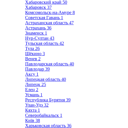
Хабаровский край
50
Хабаровск
37
Комсомольск-на-Амуре
8
Советская Гавань
1
Астраханская область
47
Астрахань
36
Знаменск
1
Нур-Султан
43
Тульская область
42
Тула
26
Щёкино
3
Венев
2
Павлодарская область
40
Павлодар
39
Аксу
1
Липецкая область
40
Липецк
25
Елец
2
Усмань
1
Республика Бурятия
39
Улан-Удэ
32
Кяхта
1
Северобайкальск
1
Київ
38
Харьковская область
36