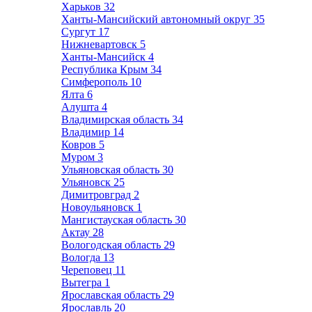
Харьков
32
Ханты-Мансийский автономный округ
35
Сургут
17
Нижневартовск
5
Ханты-Мансийск
4
Республика Крым
34
Симферополь
10
Ялта
6
Алушта
4
Владимирская область
34
Владимир
14
Ковров
5
Муром
3
Ульяновская область
30
Ульяновск
25
Димитровград
2
Новоульяновск
1
Мангистауская область
30
Актау
28
Вологодская область
29
Вологда
13
Череповец
11
Вытегра
1
Ярославская область
29
Ярославль
20