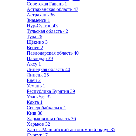
Советская Гавань
1
Астраханская область
47
Астрахань
36
Знаменск
1
Нур-Султан
43
Тульская область
42
Тула
26
Щёкино
3
Венев
2
Павлодарская область
40
Павлодар
39
Аксу
1
Липецкая область
40
Липецк
25
Елец
2
Усмань
1
Республика Бурятия
39
Улан-Удэ
32
Кяхта
1
Северобайкальск
1
Київ
38
Харьковская область
36
Харьков
32
Ханты-Мансийский автономный округ
35
Сургут
17