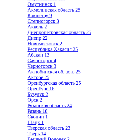
Омутнинск
1
Акмолинская область
25
Кокшетау
9
Степногорск
3
Акколь
2
Днепропетровская область
25
Днепр
22
Новомосковск
2
Республика Хакасия
25
Абакан
13
Саяногорск
4
Черногорск
3
Актюбинская область
25
Актобе
25
Оренбургская область
25
Оренбург
16
Бузулук
2
Орск
2
Рязанская область
24
Рязань
18
Скопин
1
Шацк
1
Тверская область
23
Тверь
14
Вышний Волочёк
2