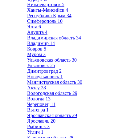
Нижневартовск
5
Ханты-Мансийск
4
Республика Крым
34
Симферополь
10
Ялта
6
Алушта
4
Владимирская область
34
Владимир
14
Ковров
5
Муром
3
Ульяновская область
30
Ульяновск
25
Димитровград
2
Новоульяновск
1
Мангистауская область
30
Актау
28
Вологодская область
29
Вологда
13
Череповец
11
Вытегра
1
Ярославская область
29
Ярославль
20
Рыбинск
3
Углич
1
Калужская область
28