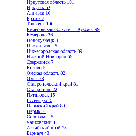
Иркутская область
101
Иркутск
62
Ангарск
10
Братск
7
Ташкент
100
Кемеровская область — Кузбасс
99
Кемерово
36
Новокузнецк
31
Прокопьевск
5
Нижегородская область
89
Нижний Новгород
56
Дзержинск
7
Кстово
6
Омская область
82
Омск
78
Ставропольский край
81
Ставрополь
22
Пятигорск
15
Ессентуки
6
Пермский край
80
Пермь
51
Соликамск
5
Чайковский
4
Алтайский край
78
Барнаул
43