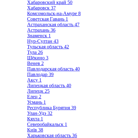
Хабаровский край
50
Хабаровск
37
Комсомольск-на-Амуре
8
Советская Гавань
1
Астраханская область
47
Астрахань
36
Знаменск
1
Нур-Султан
43
Тульская область
42
Тула
26
Щёкино
3
Венев
2
Павлодарская область
40
Павлодар
39
Аксу
1
Липецкая область
40
Липецк
25
Елец
2
Усмань
1
Республика Бурятия
39
Улан-Удэ
32
Кяхта
1
Северобайкальск
1
Київ
38
Харьковская область
36