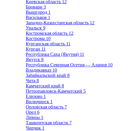
Киевская область
12
Бровари
3
Вышгород
1
Васильков
1
Западно-Казахстанская область
12
Уральск
9
Костромская область
12
Кострома
10
Курганская область
11
Курган
11
Республика Саха (Якутия)
11
Якутск
8
Республика Северная Осетия — Алания
10
Владикавказ
10
Забайкальский край
8
Чита
8
Камчатский край
8
Петропавловск-Камчатский
5
Елизово
1
Вилючинск
1
Орловская область
7
Орел
6
Ливны
1
Ташкентская область
7
Чирчик
1