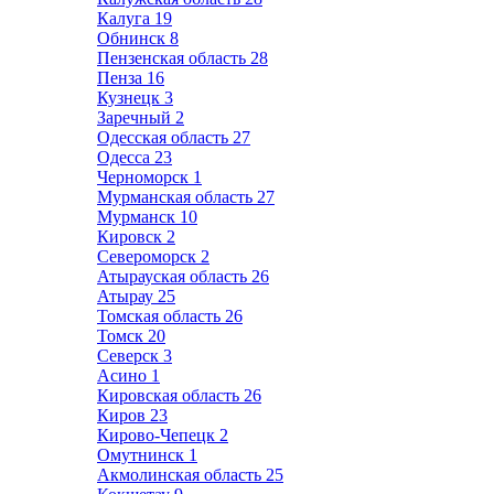
Калуга
19
Обнинск
8
Пензенская область
28
Пенза
16
Кузнецк
3
Заречный
2
Одесская область
27
Одесса
23
Черноморск
1
Мурманская область
27
Мурманск
10
Кировск
2
Североморск
2
Атырауская область
26
Атырау
25
Томская область
26
Томск
20
Северск
3
Асино
1
Кировская область
26
Киров
23
Кирово-Чепецк
2
Омутнинск
1
Акмолинская область
25