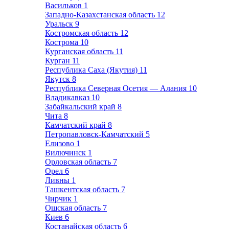
Васильков
1
Западно-Казахстанская область
12
Уральск
9
Костромская область
12
Кострома
10
Курганская область
11
Курган
11
Республика Саха (Якутия)
11
Якутск
8
Республика Северная Осетия — Алания
10
Владикавказ
10
Забайкальский край
8
Чита
8
Камчатский край
8
Петропавловск-Камчатский
5
Елизово
1
Вилючинск
1
Орловская область
7
Орел
6
Ливны
1
Ташкентская область
7
Чирчик
1
Ошская область
7
Киев
6
Костанайская область
6