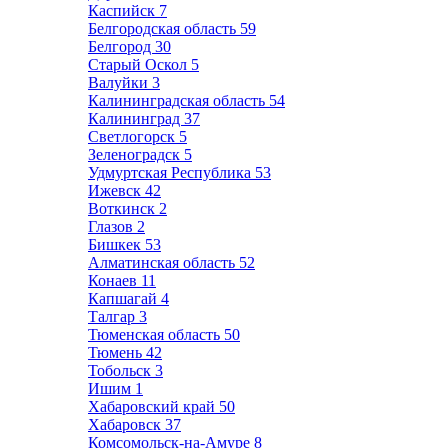
Каспийск
7
Белгородская область
59
Белгород
30
Старый Оскол
5
Валуйки
3
Калининградская область
54
Калининград
37
Светлогорск
5
Зеленоградск
5
Удмуртская Республика
53
Ижевск
42
Воткинск
2
Глазов
2
Бишкек
53
Алматинская область
52
Конаев
11
Капшагай
4
Талгар
3
Тюменская область
50
Тюмень
42
Тобольск
3
Ишим
1
Хабаровский край
50
Хабаровск
37
Комсомольск-на-Амуре
8