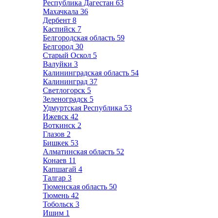
Республика Дагестан
63
Махачкала
36
Дербент
8
Каспийск
7
Белгородская область
59
Белгород
30
Старый Оскол
5
Валуйки
3
Калининградская область
54
Калининград
37
Светлогорск
5
Зеленоградск
5
Удмуртская Республика
53
Ижевск
42
Воткинск
2
Глазов
2
Бишкек
53
Алматинская область
52
Конаев
11
Капшагай
4
Талгар
3
Тюменская область
50
Тюмень
42
Тобольск
3
Ишим
1