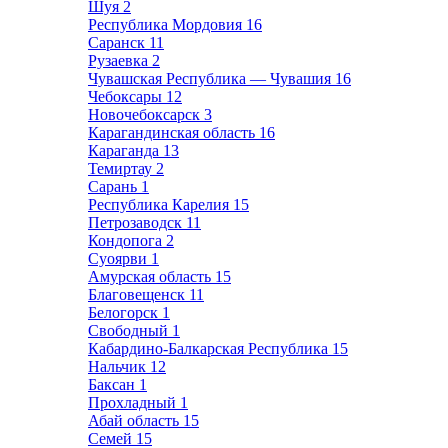
Шуя
2
Республика Мордовия
16
Саранск
11
Рузаевка
2
Чувашская Республика — Чувашия
16
Чебоксары
12
Новочебоксарск
3
Карагандинская область
16
Караганда
13
Темиртау
2
Сарань
1
Республика Карелия
15
Петрозаводск
11
Кондопога
2
Суоярви
1
Амурская область
15
Благовещенск
11
Белогорск
1
Свободный
1
Кабардино-Балкарская Республика
15
Нальчик
12
Баксан
1
Прохладный
1
Абай область
15
Семей
15