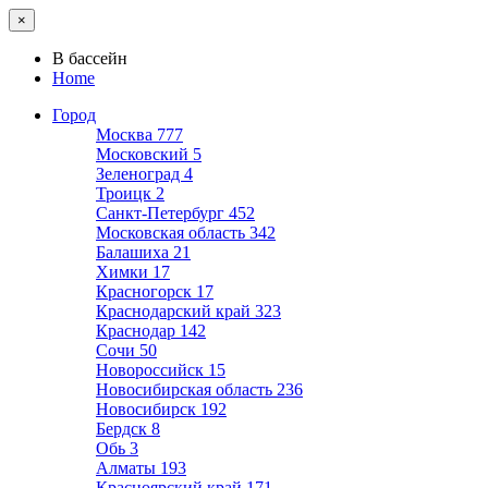
×
В бассейн
Home
Город
Москва
777
Московский
5
Зеленоград
4
Троицк
2
Санкт-Петербург
452
Московская область
342
Балашиха
21
Химки
17
Красногорск
17
Краснодарский край
323
Краснодар
142
Сочи
50
Новороссийск
15
Новосибирская область
236
Новосибирск
192
Бердск
8
Обь
3
Алматы
193
Красноярский край
171