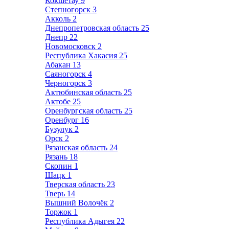
Кокшетау
9
Степногорск
3
Акколь
2
Днепропетровская область
25
Днепр
22
Новомосковск
2
Республика Хакасия
25
Абакан
13
Саяногорск
4
Черногорск
3
Актюбинская область
25
Актобе
25
Оренбургская область
25
Оренбург
16
Бузулук
2
Орск
2
Рязанская область
24
Рязань
18
Скопин
1
Шацк
1
Тверская область
23
Тверь
14
Вышний Волочёк
2
Торжок
1
Республика Адыгея
22