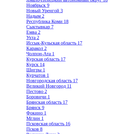
Ноябрьск
9
Новый Уренгой
3
Надым
2
Республика Коми
18
Сыктывкар
7
Емва
2
Ухта
2
Иссык-Кульская область
17
Каракол
2
Чолпон-Ата
1
Курская область
17
Курск
14
Щигры
1
Курчатов
1
Новгородская область
17
Великий Новгород
11
Пестово
2
Боровичи
1
Брянская область
17
Брянск
9
Фокино
1
Мглин
1
Псковская область
16
Псков
8