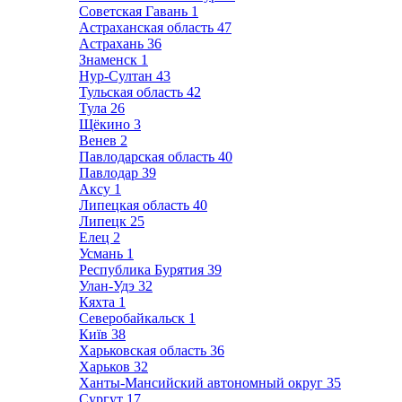
Советская Гавань
1
Астраханская область
47
Астрахань
36
Знаменск
1
Нур-Султан
43
Тульская область
42
Тула
26
Щёкино
3
Венев
2
Павлодарская область
40
Павлодар
39
Аксу
1
Липецкая область
40
Липецк
25
Елец
2
Усмань
1
Республика Бурятия
39
Улан-Удэ
32
Кяхта
1
Северобайкальск
1
Київ
38
Харьковская область
36
Харьков
32
Ханты-Мансийский автономный округ
35
Сургут
17