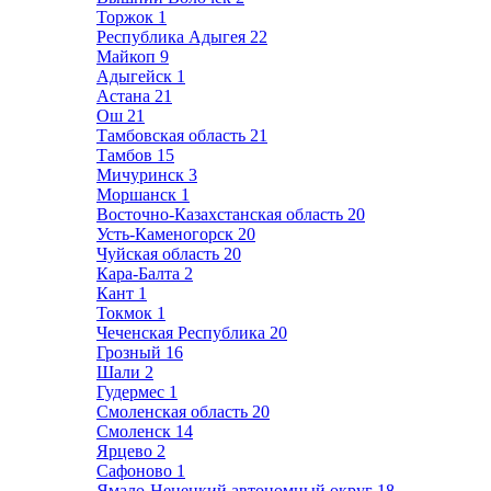
Торжок
1
Республика Адыгея
22
Майкоп
9
Адыгейск
1
Астана
21
Ош
21
Тамбовская область
21
Тамбов
15
Мичуринск
3
Моршанск
1
Восточно-Казахстанская область
20
Усть-Каменогорск
20
Чуйская область
20
Кара-Балта
2
Кант
1
Токмок
1
Чеченская Республика
20
Грозный
16
Шали
2
Гудермес
1
Смоленская область
20
Смоленск
14
Ярцево
2
Сафоново
1
Ямало-Ненецкий автономный округ
18