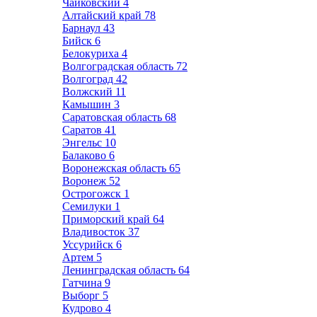
Чайковский
4
Алтайский край
78
Барнаул
43
Бийск
6
Белокуриха
4
Волгоградская область
72
Волгоград
42
Волжский
11
Камышин
3
Саратовская область
68
Саратов
41
Энгельс
10
Балаково
6
Воронежская область
65
Воронеж
52
Острогожск
1
Семилуки
1
Приморский край
64
Владивосток
37
Уссурийск
6
Артем
5
Ленинградская область
64
Гатчина
9
Выборг
5
Кудрово
4