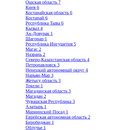
Ошская область
7
Киев
6
Костанайская область
6
Костанай
6
Республика Тыва
6
Кызыл
4
Ак-Довурак
1
Шагонар
1
Республика Ингушетия
5
Магас
2
Назрань
2
Северо-Казахстанская область
4
Петропавловск
3
Ненецкий автономный округ
4
Нарьян-Мар
3
Жетысу область
3
Текели
1
Магаданская область
3
Магадан
2
Чувашская Республика
3
Алатырь
1
Мариинский Посад
1
Еврейская автономная область
2
Биробиджан
1
Облучье
1