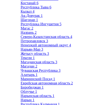
Костанай
6
Республика Тыва
6
Кызыл
4
Ак-Довурак
1
Шагонар
1
Республика Ингушетия
5
Магас
2
Назрань
2
Северо-Казахстанская область
4
Петропавловск
3
Ненецкий автономный округ
4
Нарьян-Мар
3
Жетысу область
3
Текели
1
Магаданская область
3
Магадан
2
Чувашская Республика
3
Алатырь
1
Мариинский Посад
1
Еврейская автономная область
2
Биробиджан
1
Облучье
1
Нарынская область
1
Нарын
1
Республика Калмыкия
1