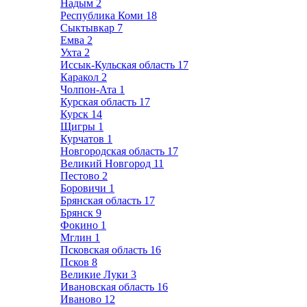
Надым
2
Республика Коми
18
Сыктывкар
7
Емва
2
Ухта
2
Иссык-Кульская область
17
Каракол
2
Чолпон-Ата
1
Курская область
17
Курск
14
Щигры
1
Курчатов
1
Новгородская область
17
Великий Новгород
11
Пестово
2
Боровичи
1
Брянская область
17
Брянск
9
Фокино
1
Мглин
1
Псковская область
16
Псков
8
Великие Луки
3
Ивановская область
16
Иваново
12