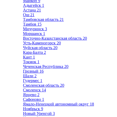
Майкоп
9
Адыгейск
1
Астана
21
Ош
21
Тамбовская область
21
Тамбов
15
Мичуринск
3
Моршанск
1
Восточно-Казахстанская область
20
Усть-Каменогорск
20
Чуйская область
20
Кара-Балта
2
Кант
1
Токмок
1
Чеченская Республика
20
Грозный
16
Шали
2
Гудермес
1
Смоленская область
20
Смоленск
14
Ярцево
2
Сафоново
1
Ямало-Ненецкий автономный округ
18
Ноябрьск
9
Новый Уренгой
3