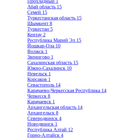
Прохладный
1
Абай область
15
Семей
15
Туркестанская область
15
Шымкент
8
Туркестан
5
Кентау
2
Республика Марий Эл
15
Йошкар-Ола
10
Волжск
1
Звенигово
1
Сахалинская область
15
Южно-Сахалинск
10
Невельск
1
Корсаков
1
Севастополь
14
Карачаево-Черкесская Республика
14
Черкесск
8
Карачаевск
1
Архангельская область
14
Архангельск
8
Северодвинск
4
Новодвинск
1
Республика Алтай
12
Горно-Алтайск
4