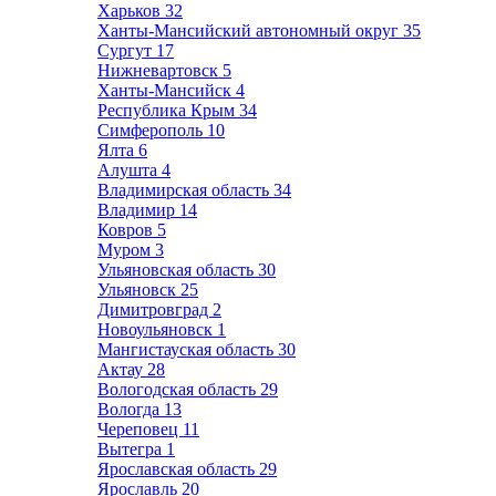
Харьков
32
Ханты-Мансийский автономный округ
35
Сургут
17
Нижневартовск
5
Ханты-Мансийск
4
Республика Крым
34
Симферополь
10
Ялта
6
Алушта
4
Владимирская область
34
Владимир
14
Ковров
5
Муром
3
Ульяновская область
30
Ульяновск
25
Димитровград
2
Новоульяновск
1
Мангистауская область
30
Актау
28
Вологодская область
29
Вологда
13
Череповец
11
Вытегра
1
Ярославская область
29
Ярославль
20