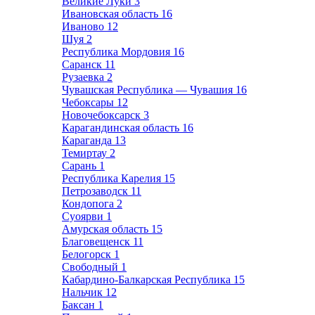
Великие Луки
3
Ивановская область
16
Иваново
12
Шуя
2
Республика Мордовия
16
Саранск
11
Рузаевка
2
Чувашская Республика — Чувашия
16
Чебоксары
12
Новочебоксарск
3
Карагандинская область
16
Караганда
13
Темиртау
2
Сарань
1
Республика Карелия
15
Петрозаводск
11
Кондопога
2
Суоярви
1
Амурская область
15
Благовещенск
11
Белогорск
1
Свободный
1
Кабардино-Балкарская Республика
15
Нальчик
12
Баксан
1