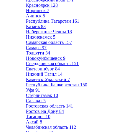
Красноярск
128
Норильск
7
Ачинск
5
Республика Татарстан
161
Казань
83
Набережные Челны
18
Нижнекамск
5
Самарская область
157
Самара
97
Тольятти
34
Новокуйбышевск
9
Свердловская область
151
Екатеринбург
84
Нижний Тагил
14
Каменск-Уральский
7
Республика Башкортостан
150
Уфа
91
Стерлитамак
10
Салават
5
Ростовская область
141
Ростов-на-Дону
84
Таганрог
10
Аксай
8
Челябинская область
112