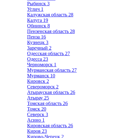
Рыбинск
3
Углич
1
Калужская область
28
Калуга
19
Обнинск
8
Пензенская область
28
Пенза
16
Кузнецк
3
Заречный
2
Одесская область
27
Одесса
23
Черноморск
1
Мурманская область
27
Мурманск
10
Кировск
2
Североморск
2
Атырауская область
26
Атырау
25
Томская область
26
Томск
20
Северск
3
Асино
1
Кировская область
26
Киров
23
Кирово-Чепецк
2