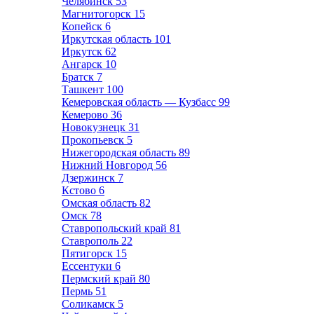
Челябинск
53
Магнитогорск
15
Копейск
6
Иркутская область
101
Иркутск
62
Ангарск
10
Братск
7
Ташкент
100
Кемеровская область — Кузбасс
99
Кемерово
36
Новокузнецк
31
Прокопьевск
5
Нижегородская область
89
Нижний Новгород
56
Дзержинск
7
Кстово
6
Омская область
82
Омск
78
Ставропольский край
81
Ставрополь
22
Пятигорск
15
Ессентуки
6
Пермский край
80
Пермь
51
Соликамск
5