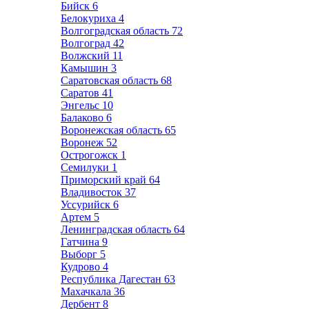
Бийск
6
Белокуриха
4
Волгоградская область
72
Волгоград
42
Волжский
11
Камышин
3
Саратовская область
68
Саратов
41
Энгельс
10
Балаково
6
Воронежская область
65
Воронеж
52
Острогожск
1
Семилуки
1
Приморский край
64
Владивосток
37
Уссурийск
6
Артем
5
Ленинградская область
64
Гатчина
9
Выборг
5
Кудрово
4
Республика Дагестан
63
Махачкала
36
Дербент
8