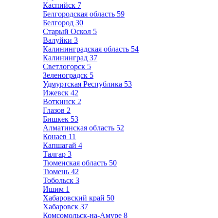
Каспийск
7
Белгородская область
59
Белгород
30
Старый Оскол
5
Валуйки
3
Калининградская область
54
Калининград
37
Светлогорск
5
Зеленоградск
5
Удмуртская Республика
53
Ижевск
42
Воткинск
2
Глазов
2
Бишкек
53
Алматинская область
52
Конаев
11
Капшагай
4
Талгар
3
Тюменская область
50
Тюмень
42
Тобольск
3
Ишим
1
Хабаровский край
50
Хабаровск
37
Комсомольск-на-Амуре
8