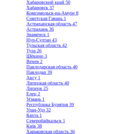
Хабаровский край
50
Хабаровск
37
Комсомольск-на-Амуре
8
Советская Гавань
1
Астраханская область
47
Астрахань
36
Знаменск
1
Нур-Султан
43
Тульская область
42
Тула
26
Щёкино
3
Венев
2
Павлодарская область
40
Павлодар
39
Аксу
1
Липецкая область
40
Липецк
25
Елец
2
Усмань
1
Республика Бурятия
39
Улан-Удэ
32
Кяхта
1
Северобайкальск
1
Київ
38
Харьковская область
36