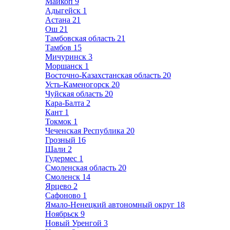
Майкоп
9
Адыгейск
1
Астана
21
Ош
21
Тамбовская область
21
Тамбов
15
Мичуринск
3
Моршанск
1
Восточно-Казахстанская область
20
Усть-Каменогорск
20
Чуйская область
20
Кара-Балта
2
Кант
1
Токмок
1
Чеченская Республика
20
Грозный
16
Шали
2
Гудермес
1
Смоленская область
20
Смоленск
14
Ярцево
2
Сафоново
1
Ямало-Ненецкий автономный округ
18
Ноябрьск
9
Новый Уренгой
3