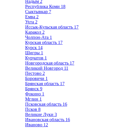
Надым
2
Республика Коми
18
Сыктывкар
7
Емва
2
Ухта
2
Иссык-Кульская область
17
Каракол
2
Чолпон-Ата
1
Курская область
17
Курск
14
Щигры
1
Курчатов
1
Новгородская область
17
Великий Новгород
11
Пестово
2
Боровичи
1
Брянская область
17
Брянск
9
Фокино
1
Мглин
1
Псковская область
16
Псков
8
Великие Луки
3
Ивановская область
16
Иваново
12