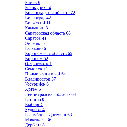
Бийск
6
Белокуриха
4
Волгоградская область
72
Волгоград
42
Волжский
11
Камышин
3
Саратовская область
68
Саратов
41
Энгельс
10
Балаково
6
Воронежская область
65
Воронеж
52
Острогожск
1
Семилуки
1
Приморский край
64
Владивосток
37
Уссурийск
6
Артем
5
Ленинградская область
64
Гатчина
9
Выборг
5
Кудрово
4
Республика Дагестан
63
Махачкала
36
Дербент
8