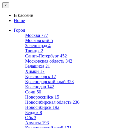
×
В бассейн
Home
Город
Москва
777
Московский
5
Зеленоград
4
Троицк
2
Санкт-Петербург
452
Московская область
342
Балашиха
21
Химки
17
Красногорск
17
Краснодарский край
323
Краснодар
142
Сочи
50
Новороссийск
15
Новосибирская область
236
Новосибирск
192
Бердск
8
Обь
3
Алматы
193
Красноярский край
171