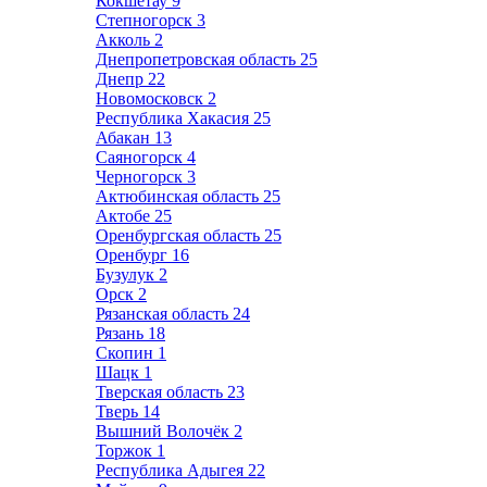
Кокшетау
9
Степногорск
3
Акколь
2
Днепропетровская область
25
Днепр
22
Новомосковск
2
Республика Хакасия
25
Абакан
13
Саяногорск
4
Черногорск
3
Актюбинская область
25
Актобе
25
Оренбургская область
25
Оренбург
16
Бузулук
2
Орск
2
Рязанская область
24
Рязань
18
Скопин
1
Шацк
1
Тверская область
23
Тверь
14
Вышний Волочёк
2
Торжок
1
Республика Адыгея
22