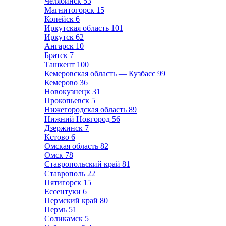
Челябинск
53
Магнитогорск
15
Копейск
6
Иркутская область
101
Иркутск
62
Ангарск
10
Братск
7
Ташкент
100
Кемеровская область — Кузбасс
99
Кемерово
36
Новокузнецк
31
Прокопьевск
5
Нижегородская область
89
Нижний Новгород
56
Дзержинск
7
Кстово
6
Омская область
82
Омск
78
Ставропольский край
81
Ставрополь
22
Пятигорск
15
Ессентуки
6
Пермский край
80
Пермь
51
Соликамск
5