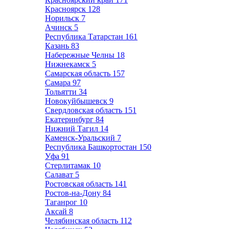
Красноярск
128
Норильск
7
Ачинск
5
Республика Татарстан
161
Казань
83
Набережные Челны
18
Нижнекамск
5
Самарская область
157
Самара
97
Тольятти
34
Новокуйбышевск
9
Свердловская область
151
Екатеринбург
84
Нижний Тагил
14
Каменск-Уральский
7
Республика Башкортостан
150
Уфа
91
Стерлитамак
10
Салават
5
Ростовская область
141
Ростов-на-Дону
84
Таганрог
10
Аксай
8
Челябинская область
112