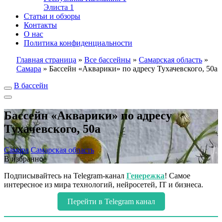
Элиста
1
Статьи и обзоры
Контакты
О нас
Политика конфиденциальности
Главная страница
»
Все бассейны
»
Самарская область
»
Самара
»
Бассейн «Акварики» по адресу Тухачевского, 50а
В бассейн
Бассейн «Акварики» по адресу
Тухачевского, 50а
Самара
Самарская область
В избранное
Подписывайтесь на Telegram-канал
Генережка
! Самое
интересное из мира технологий, нейросетей, IT и бизнеса.
Перейти в Telegram канал