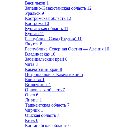
Васильков
1
Западно-Казахстанская область
12
Уральск
9
Костромская область
12
Кострома
10
Курганская область
11
Курган
11
Республика Саха (Якутия)
11
Якутск
8
Республика Северная Осетия — Алания
10
Владикавказ
10
Забайкальский край
8
Чита
8
Камчатский край
8
Петропавловск-Камчатский
5
Елизово
1
Вилючинск
1
Орловская область
7
Орел
6
Ливны
1
Ташкентская область
7
Чирчик
1
Ошская область
7
Киев
6
Костанайская область
6