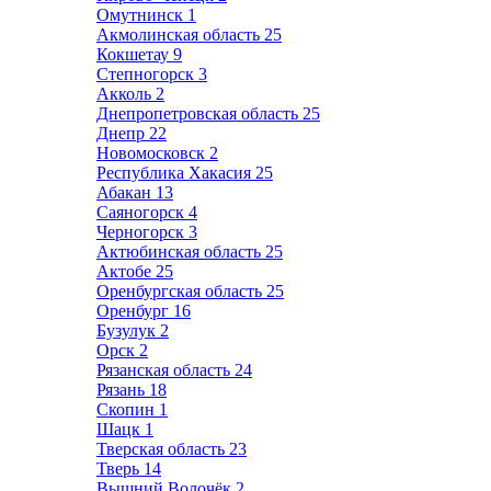
Омутнинск
1
Акмолинская область
25
Кокшетау
9
Степногорск
3
Акколь
2
Днепропетровская область
25
Днепр
22
Новомосковск
2
Республика Хакасия
25
Абакан
13
Саяногорск
4
Черногорск
3
Актюбинская область
25
Актобе
25
Оренбургская область
25
Оренбург
16
Бузулук
2
Орск
2
Рязанская область
24
Рязань
18
Скопин
1
Шацк
1
Тверская область
23
Тверь
14
Вышний Волочёк
2