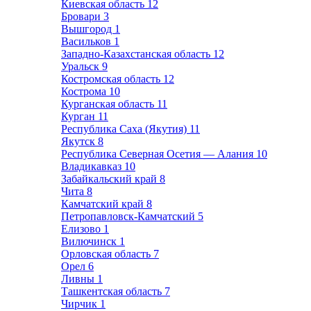
Киевская область
12
Бровари
3
Вышгород
1
Васильков
1
Западно-Казахстанская область
12
Уральск
9
Костромская область
12
Кострома
10
Курганская область
11
Курган
11
Республика Саха (Якутия)
11
Якутск
8
Республика Северная Осетия — Алания
10
Владикавказ
10
Забайкальский край
8
Чита
8
Камчатский край
8
Петропавловск-Камчатский
5
Елизово
1
Вилючинск
1
Орловская область
7
Орел
6
Ливны
1
Ташкентская область
7
Чирчик
1