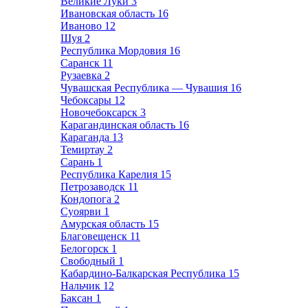
Великие Луки
3
Ивановская область
16
Иваново
12
Шуя
2
Республика Мордовия
16
Саранск
11
Рузаевка
2
Чувашская Республика — Чувашия
16
Чебоксары
12
Новочебоксарск
3
Карагандинская область
16
Караганда
13
Темиртау
2
Сарань
1
Республика Карелия
15
Петрозаводск
11
Кондопога
2
Суоярви
1
Амурская область
15
Благовещенск
11
Белогорск
1
Свободный
1
Кабардино-Балкарская Республика
15
Нальчик
12
Баксан
1