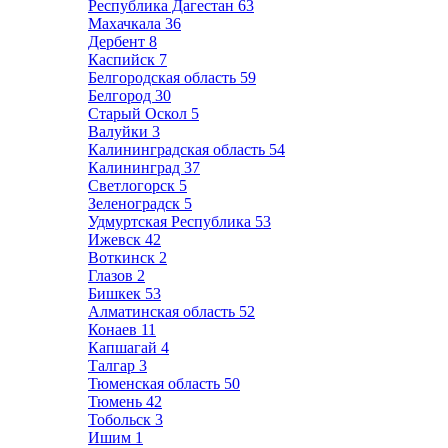
Республика Дагестан
63
Махачкала
36
Дербент
8
Каспийск
7
Белгородская область
59
Белгород
30
Старый Оскол
5
Валуйки
3
Калининградская область
54
Калининград
37
Светлогорск
5
Зеленоградск
5
Удмуртская Республика
53
Ижевск
42
Воткинск
2
Глазов
2
Бишкек
53
Алматинская область
52
Конаев
11
Капшагай
4
Талгар
3
Тюменская область
50
Тюмень
42
Тобольск
3
Ишим
1