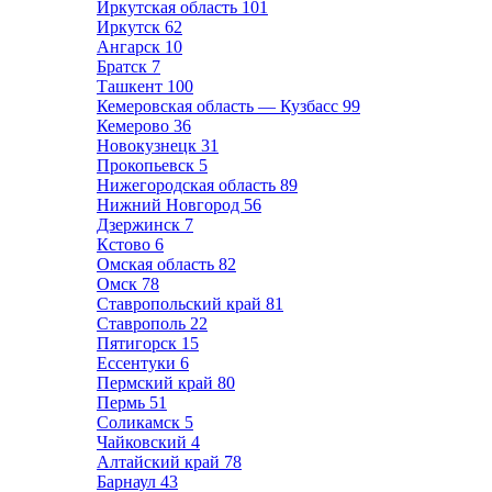
Иркутская область
101
Иркутск
62
Ангарск
10
Братск
7
Ташкент
100
Кемеровская область — Кузбасс
99
Кемерово
36
Новокузнецк
31
Прокопьевск
5
Нижегородская область
89
Нижний Новгород
56
Дзержинск
7
Кстово
6
Омская область
82
Омск
78
Ставропольский край
81
Ставрополь
22
Пятигорск
15
Ессентуки
6
Пермский край
80
Пермь
51
Соликамск
5
Чайковский
4
Алтайский край
78
Барнаул
43