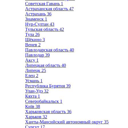
Советская Гавань
1
Астраханская область
47
Астрахань
36
Знаменск
1
Нур-Султан
43
Тульская область
42
Тула
26
Щёкино
3
Венев
2
Павлодарская область
40
Павлодар
39
Аксу
1
Липецкая область
40
Липецк
25
Елец
2
Усмань
1
Республика Бурятия
39
Улан-Удэ
32
Кяхта
1
Северобайкальск
1
Київ
38
Харьковская область
36
Харьков
32
Ханты-Мансийский автономный округ
35
Сургут
17