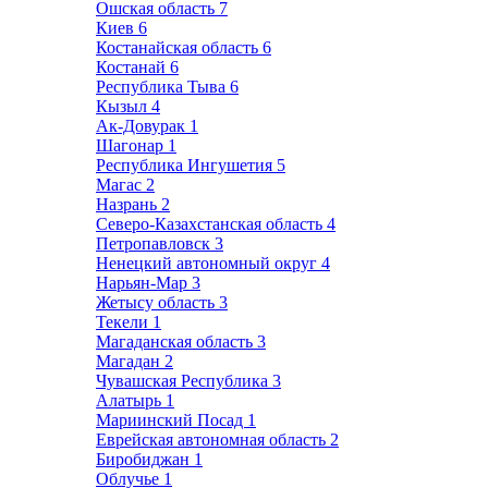
Ошская область
7
Киев
6
Костанайская область
6
Костанай
6
Республика Тыва
6
Кызыл
4
Ак-Довурак
1
Шагонар
1
Республика Ингушетия
5
Магас
2
Назрань
2
Северо-Казахстанская область
4
Петропавловск
3
Ненецкий автономный округ
4
Нарьян-Мар
3
Жетысу область
3
Текели
1
Магаданская область
3
Магадан
2
Чувашская Республика
3
Алатырь
1
Мариинский Посад
1
Еврейская автономная область
2
Биробиджан
1
Облучье
1