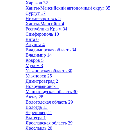
Харьков
32
Ханты-Мансийский автономный округ
35
Сургут
17
Нижневартовск
5
Ханты-Мансийск
4
Республика Крым
34
Симферополь
10
Ялта
6
Алушта
4
Владимирская область
34
Владимир
14
Ковров
5
Муром
3
Ульяновская область
30
Ульяновск
25
Димитровград
2
Новоульяновск
1
Мангистауская область
30
Актау
28
Вологодская область
29
Вологда
13
Череповец
11
Вытегра
1
Ярославская область
29
Ярославль
20