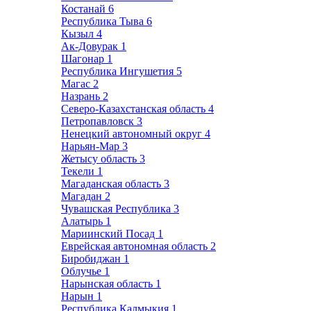
Костанай
6
Республика Тыва
6
Кызыл
4
Ак-Довурак
1
Шагонар
1
Республика Ингушетия
5
Магас
2
Назрань
2
Северо-Казахстанская область
4
Петропавловск
3
Ненецкий автономный округ
4
Нарьян-Мар
3
Жетысу область
3
Текели
1
Магаданская область
3
Магадан
2
Чувашская Республика
3
Алатырь
1
Мариинский Посад
1
Еврейская автономная область
2
Биробиджан
1
Облучье
1
Нарынская область
1
Нарын
1
Республика Калмыкия
1