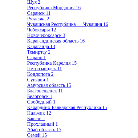
Шуя
2
Республика Мордовия
16
Саранск
11
Рузаевка
2
Чувашская Республика — Чувашия
16
Чебоксары
12
Новочебоксарск
3
Карагандинская область
16
Караганда
13
Темиртау
2
Сарань
1
Республика Карелия
15
Петрозаводск
11
Кондопога
2
Суоярви
1
Амурская область
15
Благовещенск
11
Белогорск
1
Свободный
1
Кабардино-Балкарская Республика
15
Нальчик
12
Баксан
1
Прохладный
1
Абай область
15
Семей
15