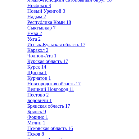
Ноябрьск
9
Новый Уренгой
3
Надым
2
Республика Коми
18
Сыктывкар
7
Емва
2
Ухта
2
Иссык-Кульская область
17
Каракол
2
Чолпон-Ата
1
Курская область
17
Курск
14
Щигры
1
Курчатов
1
Новгородская область
17
Великий Новгород
11
Пестово
2
Боровичи
1
Брянская область
17
Брянск
9
Фокино
1
Мглин
1
Псковская область
16
Псков
8