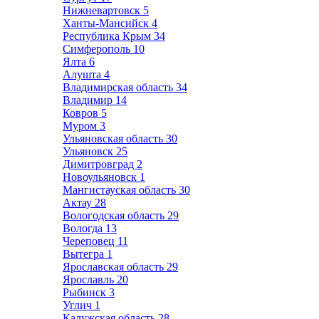
Нижневартовск
5
Ханты-Мансийск
4
Республика Крым
34
Симферополь
10
Ялта
6
Алушта
4
Владимирская область
34
Владимир
14
Ковров
5
Муром
3
Ульяновская область
30
Ульяновск
25
Димитровград
2
Новоульяновск
1
Мангистауская область
30
Актау
28
Вологодская область
29
Вологда
13
Череповец
11
Вытегра
1
Ярославская область
29
Ярославль
20
Рыбинск
3
Углич
1
Калужская область
28