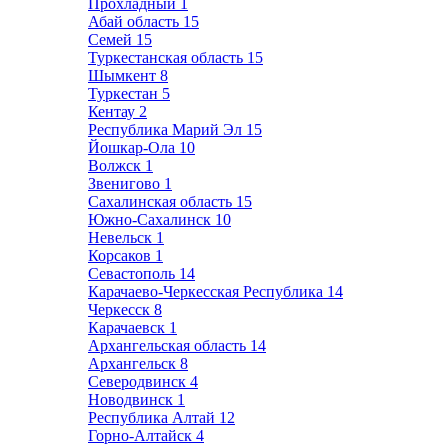
Прохладный
1
Абай область
15
Семей
15
Туркестанская область
15
Шымкент
8
Туркестан
5
Кентау
2
Республика Марий Эл
15
Йошкар-Ола
10
Волжск
1
Звенигово
1
Сахалинская область
15
Южно-Сахалинск
10
Невельск
1
Корсаков
1
Севастополь
14
Карачаево-Черкесская Республика
14
Черкесск
8
Карачаевск
1
Архангельская область
14
Архангельск
8
Северодвинск
4
Новодвинск
1
Республика Алтай
12
Горно-Алтайск
4