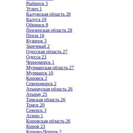
Рыбинск
3
Углич
1
Калужская область
28
Калуга
19
Обнинск
8
Пензенская область
28
Пенза
16
Кузнецк
3
Заречный
2
Одесская область
27
Одесса
23
Черноморск
1
Мурманская область
27
Мурманск
10
Кировск
2
Североморск
2
Атырауская область
26
Атырау
25
Томская область
26
Томск
20
Северск
3
Асино
1
Кировская область
26
Киров
23
Кирово-Чепецк
2