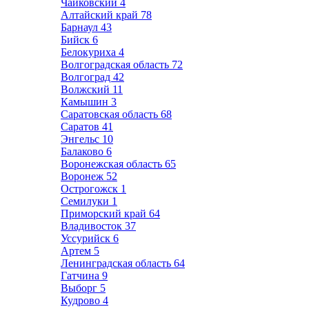
Чайковский
4
Алтайский край
78
Барнаул
43
Бийск
6
Белокуриха
4
Волгоградская область
72
Волгоград
42
Волжский
11
Камышин
3
Саратовская область
68
Саратов
41
Энгельс
10
Балаково
6
Воронежская область
65
Воронеж
52
Острогожск
1
Семилуки
1
Приморский край
64
Владивосток
37
Уссурийск
6
Артем
5
Ленинградская область
64
Гатчина
9
Выборг
5
Кудрово
4