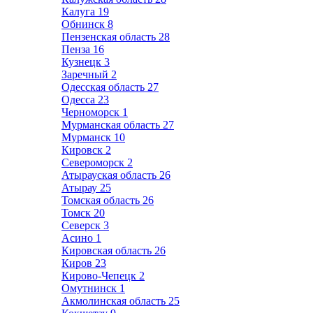
Калуга
19
Обнинск
8
Пензенская область
28
Пенза
16
Кузнецк
3
Заречный
2
Одесская область
27
Одесса
23
Черноморск
1
Мурманская область
27
Мурманск
10
Кировск
2
Североморск
2
Атырауская область
26
Атырау
25
Томская область
26
Томск
20
Северск
3
Асино
1
Кировская область
26
Киров
23
Кирово-Чепецк
2
Омутнинск
1
Акмолинская область
25