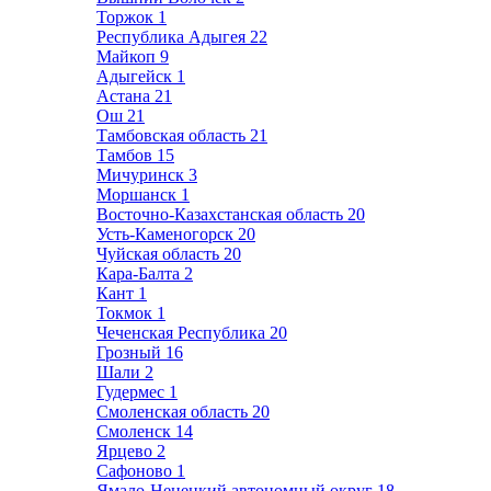
Торжок
1
Республика Адыгея
22
Майкоп
9
Адыгейск
1
Астана
21
Ош
21
Тамбовская область
21
Тамбов
15
Мичуринск
3
Моршанск
1
Восточно-Казахстанская область
20
Усть-Каменогорск
20
Чуйская область
20
Кара-Балта
2
Кант
1
Токмок
1
Чеченская Республика
20
Грозный
16
Шали
2
Гудермес
1
Смоленская область
20
Смоленск
14
Ярцево
2
Сафоново
1
Ямало-Ненецкий автономный округ
18