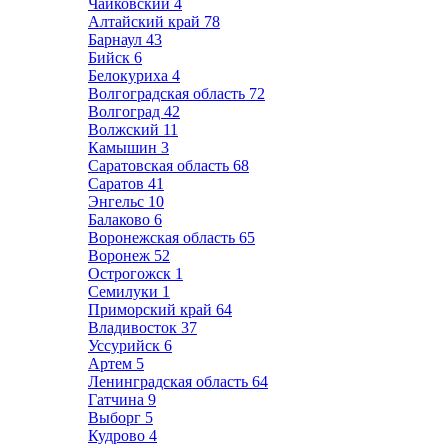
Чайковский
4
Алтайский край
78
Барнаул
43
Бийск
6
Белокуриха
4
Волгоградская область
72
Волгоград
42
Волжский
11
Камышин
3
Саратовская область
68
Саратов
41
Энгельс
10
Балаково
6
Воронежская область
65
Воронеж
52
Острогожск
1
Семилуки
1
Приморский край
64
Владивосток
37
Уссурийск
6
Артем
5
Ленинградская область
64
Гатчина
9
Выборг
5
Кудрово
4