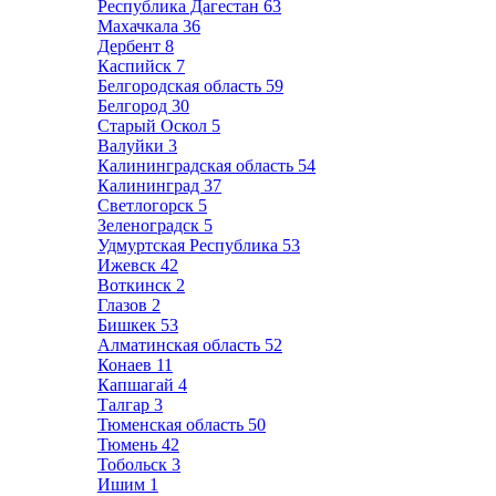
Республика Дагестан
63
Махачкала
36
Дербент
8
Каспийск
7
Белгородская область
59
Белгород
30
Старый Оскол
5
Валуйки
3
Калининградская область
54
Калининград
37
Светлогорск
5
Зеленоградск
5
Удмуртская Республика
53
Ижевск
42
Воткинск
2
Глазов
2
Бишкек
53
Алматинская область
52
Конаев
11
Капшагай
4
Талгар
3
Тюменская область
50
Тюмень
42
Тобольск
3
Ишим
1