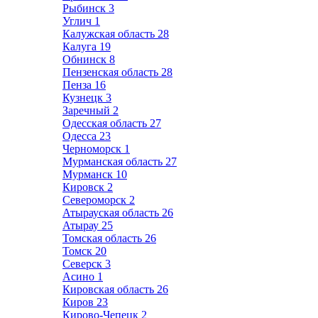
Рыбинск
3
Углич
1
Калужская область
28
Калуга
19
Обнинск
8
Пензенская область
28
Пенза
16
Кузнецк
3
Заречный
2
Одесская область
27
Одесса
23
Черноморск
1
Мурманская область
27
Мурманск
10
Кировск
2
Североморск
2
Атырауская область
26
Атырау
25
Томская область
26
Томск
20
Северск
3
Асино
1
Кировская область
26
Киров
23
Кирово-Чепецк
2