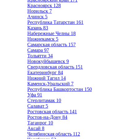
Красноярск
128
Норильск
7
Ачинск
5
Республика Татарстан
161
Казань
83
Набережные Челны
18
Нижнекамск
5
Самарская область
157
Самара
97
Тольятти
34
Новокуйбышевск
9
Свердловская область
151
Екатеринбург
84
Нижний Тагил
14
Каменск-Уральский
7
Республика Башкортостан
150
Уфа
91
Стерлитамак
10
Салават
5
Ростовская область
141
Ростов-на-Дону
84
Таганрог
10
Аксай
8
Челябинская область
112