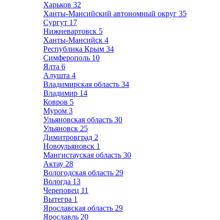
Харьков
32
Ханты-Мансийский автономный округ
35
Сургут
17
Нижневартовск
5
Ханты-Мансийск
4
Республика Крым
34
Симферополь
10
Ялта
6
Алушта
4
Владимирская область
34
Владимир
14
Ковров
5
Муром
3
Ульяновская область
30
Ульяновск
25
Димитровград
2
Новоульяновск
1
Мангистауская область
30
Актау
28
Вологодская область
29
Вологда
13
Череповец
11
Вытегра
1
Ярославская область
29
Ярославль
20