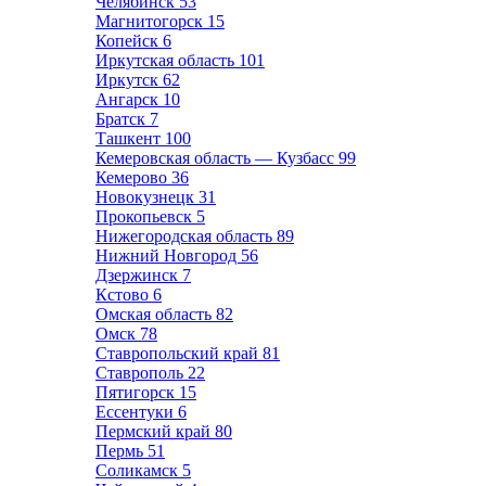
Челябинск
53
Магнитогорск
15
Копейск
6
Иркутская область
101
Иркутск
62
Ангарск
10
Братск
7
Ташкент
100
Кемеровская область — Кузбасс
99
Кемерово
36
Новокузнецк
31
Прокопьевск
5
Нижегородская область
89
Нижний Новгород
56
Дзержинск
7
Кстово
6
Омская область
82
Омск
78
Ставропольский край
81
Ставрополь
22
Пятигорск
15
Ессентуки
6
Пермский край
80
Пермь
51
Соликамск
5