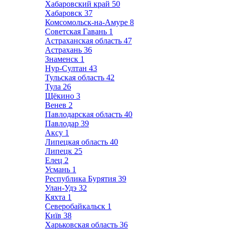
Хабаровский край
50
Хабаровск
37
Комсомольск-на-Амуре
8
Советская Гавань
1
Астраханская область
47
Астрахань
36
Знаменск
1
Нур-Султан
43
Тульская область
42
Тула
26
Щёкино
3
Венев
2
Павлодарская область
40
Павлодар
39
Аксу
1
Липецкая область
40
Липецк
25
Елец
2
Усмань
1
Республика Бурятия
39
Улан-Удэ
32
Кяхта
1
Северобайкальск
1
Київ
38
Харьковская область
36