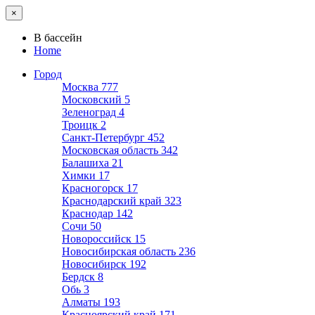
×
В бассейн
Home
Город
Москва
777
Московский
5
Зеленоград
4
Троицк
2
Санкт-Петербург
452
Московская область
342
Балашиха
21
Химки
17
Красногорск
17
Краснодарский край
323
Краснодар
142
Сочи
50
Новороссийск
15
Новосибирская область
236
Новосибирск
192
Бердск
8
Обь
3
Алматы
193
Красноярский край
171