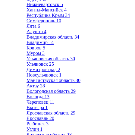
Нижневартовск
5
Ханты-Мансийск
4
Республика Крым
34
Симферополь
10
Ялта
6
Алушта
4
Владимирская область
34
Владимир
14
Ковров
5
Муром
3
Ульяновская область
30
Ульяновск
25
Димитровград
2
Новоульяновск
1
Мангистауская область
30
Актау
28
Вологодская область
29
Вологда
13
Череповец
11
Вытегра
1
Ярославская область
29
Ярославль
20
Рыбинск
3
Углич
1
Калужская область
28