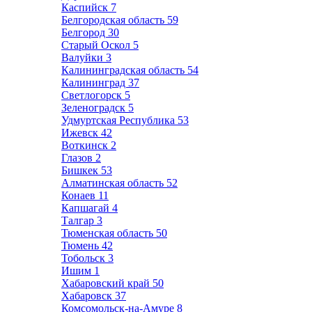
Каспийск
7
Белгородская область
59
Белгород
30
Старый Оскол
5
Валуйки
3
Калининградская область
54
Калининград
37
Светлогорск
5
Зеленоградск
5
Удмуртская Республика
53
Ижевск
42
Воткинск
2
Глазов
2
Бишкек
53
Алматинская область
52
Конаев
11
Капшагай
4
Талгар
3
Тюменская область
50
Тюмень
42
Тобольск
3
Ишим
1
Хабаровский край
50
Хабаровск
37
Комсомольск-на-Амуре
8