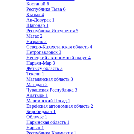
Костанай
6
Республика Тыва
6
Кызыл
4
Ак-Довурак
1
Шагонар
1
Республика Ингушетия
5
Магас
2
Назрань
2
Северо-Казахстанская область
4
Петропавловск
3
Ненецкий автономный округ
4
Нарьян-Мар
3
Жетысу область
3
Текели
1
Магаданская область
3
Магадан
2
Чувашская Республика
3
Алатырь
1
Мариинский Посад
1
Еврейская автономная область
2
Биробиджан
1
Облучье
1
Нарынская область
1
Нарын
1
Республика Калмыкия
1