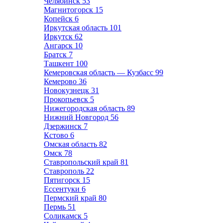
Челябинск
53
Магнитогорск
15
Копейск
6
Иркутская область
101
Иркутск
62
Ангарск
10
Братск
7
Ташкент
100
Кемеровская область — Кузбасс
99
Кемерово
36
Новокузнецк
31
Прокопьевск
5
Нижегородская область
89
Нижний Новгород
56
Дзержинск
7
Кстово
6
Омская область
82
Омск
78
Ставропольский край
81
Ставрополь
22
Пятигорск
15
Ессентуки
6
Пермский край
80
Пермь
51
Соликамск
5