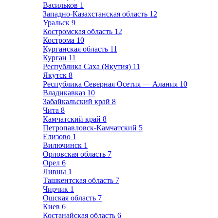
Васильков
1
Западно-Казахстанская область
12
Уральск
9
Костромская область
12
Кострома
10
Курганская область
11
Курган
11
Республика Саха (Якутия)
11
Якутск
8
Республика Северная Осетия — Алания
10
Владикавказ
10
Забайкальский край
8
Чита
8
Камчатский край
8
Петропавловск-Камчатский
5
Елизово
1
Вилючинск
1
Орловская область
7
Орел
6
Ливны
1
Ташкентская область
7
Чирчик
1
Ошская область
7
Киев
6
Костанайская область
6