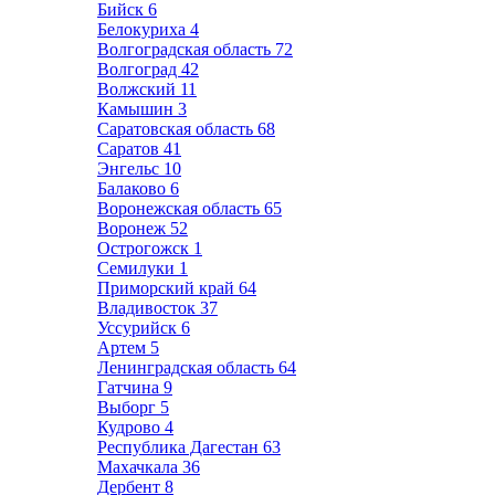
Бийск
6
Белокуриха
4
Волгоградская область
72
Волгоград
42
Волжский
11
Камышин
3
Саратовская область
68
Саратов
41
Энгельс
10
Балаково
6
Воронежская область
65
Воронеж
52
Острогожск
1
Семилуки
1
Приморский край
64
Владивосток
37
Уссурийск
6
Артем
5
Ленинградская область
64
Гатчина
9
Выборг
5
Кудрово
4
Республика Дагестан
63
Махачкала
36
Дербент
8