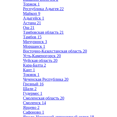
Торжок
1
Республика Адыгея
22
Майкоп
9
Адыгейск
1
Астана
21
Ош
21
Тамбовская область
21
Тамбов
15
Мичуринск
3
Моршанск
1
Восточно-Казахстанская область
20
Усть-Каменогорск
20
Чуйская область
20
Кара-Балта
2
Кант
1
Токмок
1
Чеченская Республика
20
Грозный
16
Шали
2
Гудермес
1
Смоленская область
20
Смоленск
14
Ярцево
2
Сафоново
1
Ямало-Ненецкий автономный округ
18