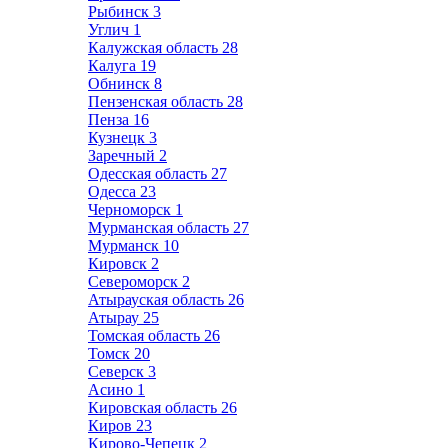
Рыбинск
3
Углич
1
Калужская область
28
Калуга
19
Обнинск
8
Пензенская область
28
Пенза
16
Кузнецк
3
Заречный
2
Одесская область
27
Одесса
23
Черноморск
1
Мурманская область
27
Мурманск
10
Кировск
2
Североморск
2
Атырауская область
26
Атырау
25
Томская область
26
Томск
20
Северск
3
Асино
1
Кировская область
26
Киров
23
Кирово-Чепецк
2