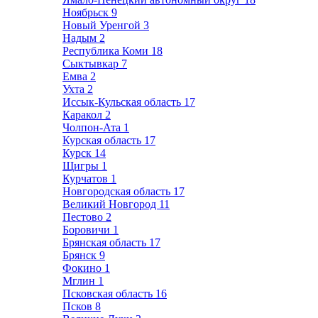
Ноябрьск
9
Новый Уренгой
3
Надым
2
Республика Коми
18
Сыктывкар
7
Емва
2
Ухта
2
Иссык-Кульская область
17
Каракол
2
Чолпон-Ата
1
Курская область
17
Курск
14
Щигры
1
Курчатов
1
Новгородская область
17
Великий Новгород
11
Пестово
2
Боровичи
1
Брянская область
17
Брянск
9
Фокино
1
Мглин
1
Псковская область
16
Псков
8