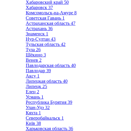
Хабаровский край
50
Хабаровск
37
Комсомольск-на-Амуре
8
Советская Гавань
1
Астраханская область
47
Астрахань
36
Знаменск
1
Нур-Султан
43
Тульская область
42
Тула
26
Щёкино
3
Венев
2
Павлодарская область
40
Павлодар
39
Аксу
1
Липецкая область
40
Липецк
25
Елец
2
Усмань
1
Республика Бурятия
39
Улан-Удэ
32
Кяхта
1
Северобайкальск
1
Київ
38
Харьковская область
36