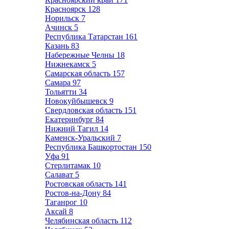
Красноярск
128
Норильск
7
Ачинск
5
Республика Татарстан
161
Казань
83
Набережные Челны
18
Нижнекамск
5
Самарская область
157
Самара
97
Тольятти
34
Новокуйбышевск
9
Свердловская область
151
Екатеринбург
84
Нижний Тагил
14
Каменск-Уральский
7
Республика Башкортостан
150
Уфа
91
Стерлитамак
10
Салават
5
Ростовская область
141
Ростов-на-Дону
84
Таганрог
10
Аксай
8
Челябинская область
112