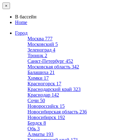
×
В бассейн
Home
Город
Москва
777
Московский
5
Зеленоград
4
Троицк
2
Санкт-Петербург
452
Московская область
342
Балашиха
21
Химки
17
Красногорск
17
Краснодарский край
323
Краснодар
142
Сочи
50
Новороссийск
15
Новосибирская область
236
Новосибирск
192
Бердск
8
Обь
3
Алматы
193
Красноярский край
171