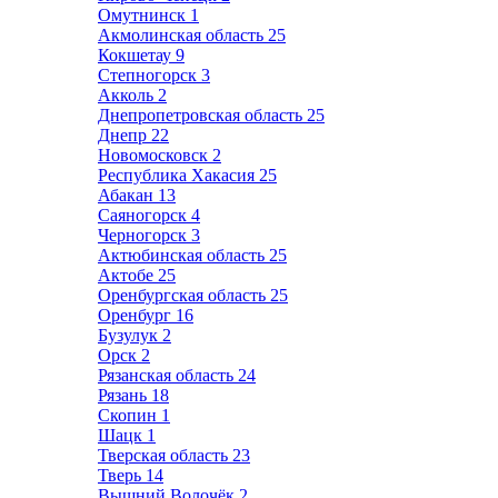
Омутнинск
1
Акмолинская область
25
Кокшетау
9
Степногорск
3
Акколь
2
Днепропетровская область
25
Днепр
22
Новомосковск
2
Республика Хакасия
25
Абакан
13
Саяногорск
4
Черногорск
3
Актюбинская область
25
Актобе
25
Оренбургская область
25
Оренбург
16
Бузулук
2
Орск
2
Рязанская область
24
Рязань
18
Скопин
1
Шацк
1
Тверская область
23
Тверь
14
Вышний Волочёк
2