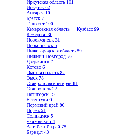
Иркутская область
101
Иркутск
62
Ангарск
10
Братск
7
Ташкент
100
Кемеровская область — Кузбасс
99
Кемерово
36
Новокузнецк
31
Прокопьевск
5
Нижегородская область
89
Нижний Новгород
56
Дзержинск
7
Кстово
6
Омская область
82
Омск
78
Ставропольский край
81
Ставрополь
22
Пятигорск
15
Ессентуки
6
Пермский край
80
Пермь
51
Соликамск
5
Чайковский
4
Алтайский край
78
Барнаул
43