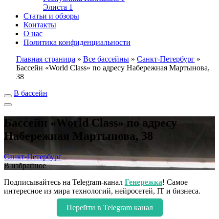
Элиста
1
Статьи и обзоры
Контакты
О нас
Политика конфиденциальности
Главная страница
»
Все бассейны
»
Санкт-Петербург
»
Бассейн «World Class» по адресу Набережная Мартынова,
38
В бассейн
Бассейн «World Class» по адресу
Набережная Мартынова, 38
Санкт-Петербург
В избранное
Подписывайтесь на Telegram-канал
Генережка
! Самое
интересное из мира технологий, нейросетей, IT и бизнеса.
Перейти в Telegram канал