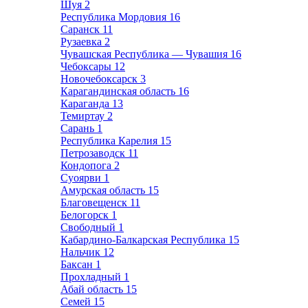
Шуя
2
Республика Мордовия
16
Саранск
11
Рузаевка
2
Чувашская Республика — Чувашия
16
Чебоксары
12
Новочебоксарск
3
Карагандинская область
16
Караганда
13
Темиртау
2
Сарань
1
Республика Карелия
15
Петрозаводск
11
Кондопога
2
Суоярви
1
Амурская область
15
Благовещенск
11
Белогорск
1
Свободный
1
Кабардино-Балкарская Республика
15
Нальчик
12
Баксан
1
Прохладный
1
Абай область
15
Семей
15