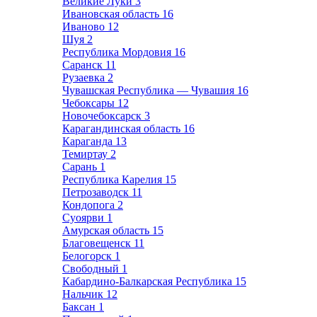
Великие Луки
3
Ивановская область
16
Иваново
12
Шуя
2
Республика Мордовия
16
Саранск
11
Рузаевка
2
Чувашская Республика — Чувашия
16
Чебоксары
12
Новочебоксарск
3
Карагандинская область
16
Караганда
13
Темиртау
2
Сарань
1
Республика Карелия
15
Петрозаводск
11
Кондопога
2
Суоярви
1
Амурская область
15
Благовещенск
11
Белогорск
1
Свободный
1
Кабардино-Балкарская Республика
15
Нальчик
12
Баксан
1