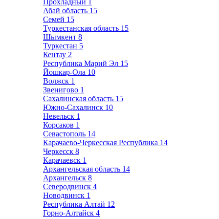
Прохладный
1
Абай область
15
Семей
15
Туркестанская область
15
Шымкент
8
Туркестан
5
Кентау
2
Республика Марий Эл
15
Йошкар-Ола
10
Волжск
1
Звенигово
1
Сахалинская область
15
Южно-Сахалинск
10
Невельск
1
Корсаков
1
Севастополь
14
Карачаево-Черкесская Республика
14
Черкесск
8
Карачаевск
1
Архангельская область
14
Архангельск
8
Северодвинск
4
Новодвинск
1
Республика Алтай
12
Горно-Алтайск
4