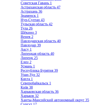
Советская Гавань
1
Астраханская область
47
Астрахань
36
Знаменск
1
Нур-Султан
43
Тульская область
42
Тула
26
Щёкино
3
Венев
2
Павлодарская область
40
Павлодар
39
Аксу
1
Липецкая область
40
Липецк
25
Елец
2
Усмань
1
Республика Бурятия
39
Улан-Удэ
32
Кяхта
1
Северобайкальск
1
Київ
38
Харьковская область
36
Харьков
32
Ханты-Мансийский автономный округ
35
Сургут
17