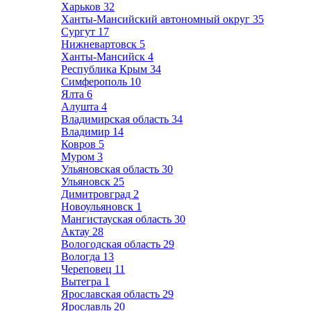
Харьков
32
Ханты-Мансийский автономный округ
35
Сургут
17
Нижневартовск
5
Ханты-Мансийск
4
Республика Крым
34
Симферополь
10
Ялта
6
Алушта
4
Владимирская область
34
Владимир
14
Ковров
5
Муром
3
Ульяновская область
30
Ульяновск
25
Димитровград
2
Новоульяновск
1
Мангистауская область
30
Актау
28
Вологодская область
29
Вологда
13
Череповец
11
Вытегра
1
Ярославская область
29
Ярославль
20