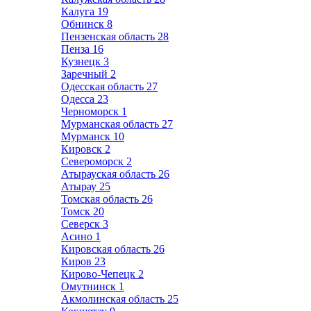
Калуга
19
Обнинск
8
Пензенская область
28
Пенза
16
Кузнецк
3
Заречный
2
Одесская область
27
Одесса
23
Черноморск
1
Мурманская область
27
Мурманск
10
Кировск
2
Североморск
2
Атырауская область
26
Атырау
25
Томская область
26
Томск
20
Северск
3
Асино
1
Кировская область
26
Киров
23
Кирово-Чепецк
2
Омутнинск
1
Акмолинская область
25