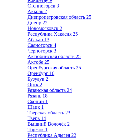
Кокшетау
9
Степногорск
3
Акколь
2
Днепропетровская область
25
Днепр
22
Новомосковск
2
Республика Хакасия
25
Абакан
13
Саяногорск
4
Черногорск
3
Актюбинская область
25
Актобе
25
Оренбургская область
25
Оренбург
16
Бузулук
2
Орск
2
Рязанская область
24
Рязань
18
Скопин
1
Шацк
1
Тверская область
23
Тверь
14
Вышний Волочёк
2
Торжок
1
Республика Адыгея
22