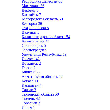
Республика Дагестан
63
Махачкала
36
Дербент
8
Каспийск
7
Белгородская область
59
Белгород
30
Старый Оскол
5
Валуйки
3
Калининградская область
54
Калининград
37
Светлогорск
5
Зеленоградск
5
Удмуртская Республика
53
Ижевск
42
Воткинск
2
Глазов
2
Бишкек
53
Алматинская область
52
Конаев
11
Капшагай
4
Талгар
3
Тюменская область
50
Тюмень
42
Тобольск
3
Ишим
1