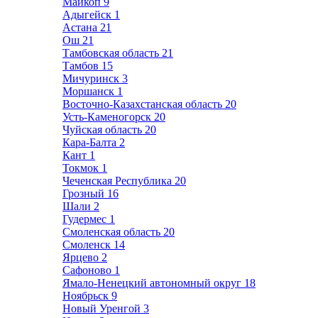
Майкоп
9
Адыгейск
1
Астана
21
Ош
21
Тамбовская область
21
Тамбов
15
Мичуринск
3
Моршанск
1
Восточно-Казахстанская область
20
Усть-Каменогорск
20
Чуйская область
20
Кара-Балта
2
Кант
1
Токмок
1
Чеченская Республика
20
Грозный
16
Шали
2
Гудермес
1
Смоленская область
20
Смоленск
14
Ярцево
2
Сафоново
1
Ямало-Ненецкий автономный округ
18
Ноябрьск
9
Новый Уренгой
3