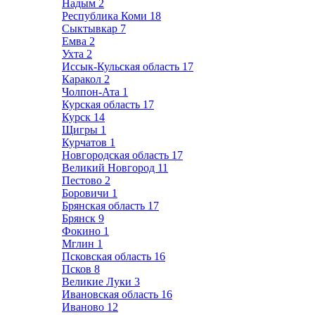
Надым
2
Республика Коми
18
Сыктывкар
7
Емва
2
Ухта
2
Иссык-Кульская область
17
Каракол
2
Чолпон-Ата
1
Курская область
17
Курск
14
Щигры
1
Курчатов
1
Новгородская область
17
Великий Новгород
11
Пестово
2
Боровичи
1
Брянская область
17
Брянск
9
Фокино
1
Мглин
1
Псковская область
16
Псков
8
Великие Луки
3
Ивановская область
16
Иваново
12