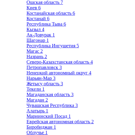
Ошская область
7
Киев
6
Костанайская область
6
Костанай
6
Республика Тыва
6
Кызыл
4
Ак-Довурак
1
Шагонар
1
Республика Ингушетия
5
Магас
2
Назрань
2
Северо-Казахстанская область
4
Петропавловск
3
Ненецкий автономный округ
4
Нарьян-Мар
3
Жетысу область
3
Текели
1
Магаданская область
3
Магадан
2
Чувашская Республика
3
Алатырь
1
Мариинский Посад
1
Еврейская автономная область
2
Биробиджан
1
Облучье
1