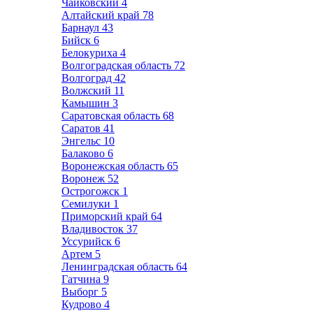
Чайковский
4
Алтайский край
78
Барнаул
43
Бийск
6
Белокуриха
4
Волгоградская область
72
Волгоград
42
Волжский
11
Камышин
3
Саратовская область
68
Саратов
41
Энгельс
10
Балаково
6
Воронежская область
65
Воронеж
52
Острогожск
1
Семилуки
1
Приморский край
64
Владивосток
37
Уссурийск
6
Артем
5
Ленинградская область
64
Гатчина
9
Выборг
5
Кудрово
4