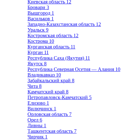
Киевская область
12
Бровари
3
Вышгород
1
Васильков
1
Западно-Казахстанская область
12
Уральск
9
Костромская область
12
Кострома
10
Курганская область
11
Курган
11
Республика Саха (Якутия)
11
Якутск
8
Республика Северная Осетия — Алания
10
Владикавказ
10
Забайкальский край
8
Чита
8
Камчатский край
8
Петропавловск-Камчатский
5
Елизово
1
Вилючинск
1
Орловская область
7
Орел
6
Ливны
1
Ташкентская область
7
Чирчик
1