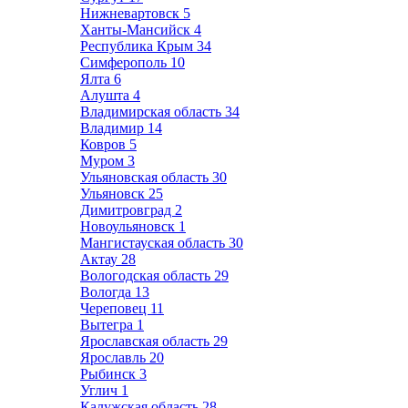
Нижневартовск
5
Ханты-Мансийск
4
Республика Крым
34
Симферополь
10
Ялта
6
Алушта
4
Владимирская область
34
Владимир
14
Ковров
5
Муром
3
Ульяновская область
30
Ульяновск
25
Димитровград
2
Новоульяновск
1
Мангистауская область
30
Актау
28
Вологодская область
29
Вологда
13
Череповец
11
Вытегра
1
Ярославская область
29
Ярославль
20
Рыбинск
3
Углич
1
Калужская область
28