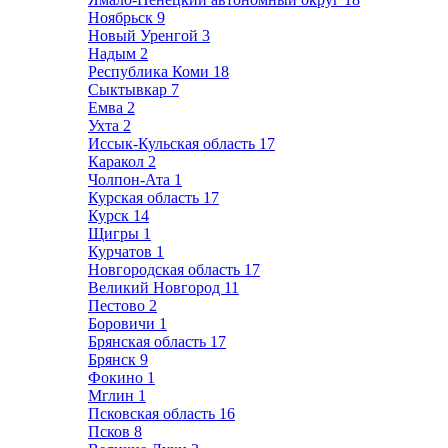
Ноябрьск
9
Новый Уренгой
3
Надым
2
Республика Коми
18
Сыктывкар
7
Емва
2
Ухта
2
Иссык-Кульская область
17
Каракол
2
Чолпон-Ата
1
Курская область
17
Курск
14
Щигры
1
Курчатов
1
Новгородская область
17
Великий Новгород
11
Пестово
2
Боровичи
1
Брянская область
17
Брянск
9
Фокино
1
Мглин
1
Псковская область
16
Псков
8