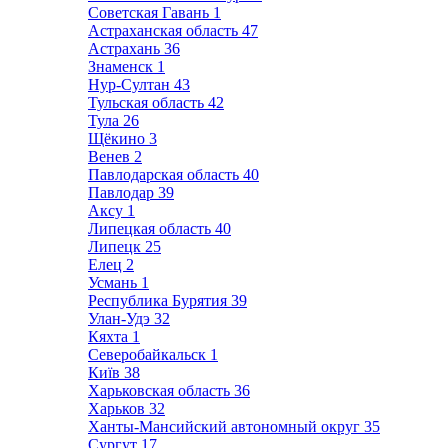
Советская Гавань
1
Астраханская область
47
Астрахань
36
Знаменск
1
Нур-Султан
43
Тульская область
42
Тула
26
Щёкино
3
Венев
2
Павлодарская область
40
Павлодар
39
Аксу
1
Липецкая область
40
Липецк
25
Елец
2
Усмань
1
Республика Бурятия
39
Улан-Удэ
32
Кяхта
1
Северобайкальск
1
Київ
38
Харьковская область
36
Харьков
32
Ханты-Мансийский автономный округ
35
Сургут
17