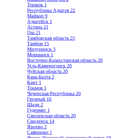
Торжок
1
Республика Адыгея
22
Майкоп
9
Адыгейск
1
Астана
21
Ош
21
Тамбовская область
21
Тамбов
15
Мичуринск
3
Моршанск
1
Восточно-Казахстанская область
20
Усть-Каменогорск
20
Чуйская область
20
Кара-Балта
2
Кант
1
Токмок
1
Чеченская Республика
20
Грозный
16
Шали
2
Гудермес
1
Смоленская область
20
Смоленск
14
Ярцево
2
Сафоново
1
Ямало-Ненецкий автономный округ
18