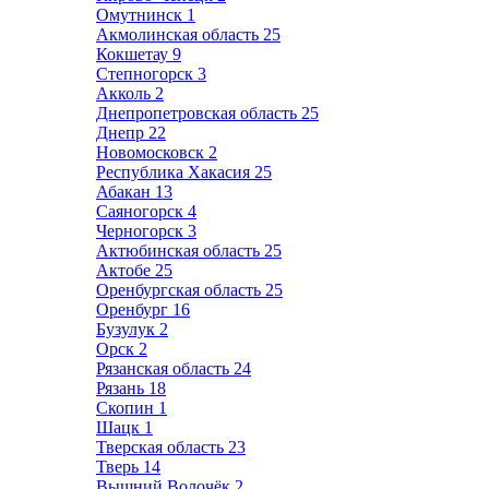
Омутнинск
1
Акмолинская область
25
Кокшетау
9
Степногорск
3
Акколь
2
Днепропетровская область
25
Днепр
22
Новомосковск
2
Республика Хакасия
25
Абакан
13
Саяногорск
4
Черногорск
3
Актюбинская область
25
Актобе
25
Оренбургская область
25
Оренбург
16
Бузулук
2
Орск
2
Рязанская область
24
Рязань
18
Скопин
1
Шацк
1
Тверская область
23
Тверь
14
Вышний Волочёк
2