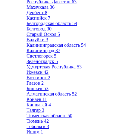
Республика Дагестан
63
Махачкала
36
Дербент
8
Каспийск
7
Белгородская область
59
Белгород
30
Старый Оскол
5
Валуйки
3
Калининградская область
54
Калининград
37
Светлогорск
5
Зеленоградск
5
Удмуртская Республика
53
Ижевск
42
Воткинск
2
Глазов
2
Бишкек
53
Алматинская область
52
Конаев
11
Капшагай
4
Талгар
3
Тюменская область
50
Тюмень
42
Тобольск
3
Ишим
1