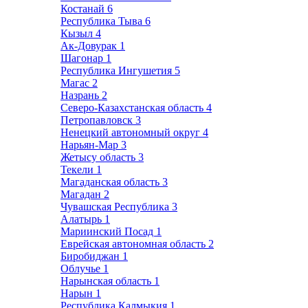
Костанай
6
Республика Тыва
6
Кызыл
4
Ак-Довурак
1
Шагонар
1
Республика Ингушетия
5
Магас
2
Назрань
2
Северо-Казахстанская область
4
Петропавловск
3
Ненецкий автономный округ
4
Нарьян-Мар
3
Жетысу область
3
Текели
1
Магаданская область
3
Магадан
2
Чувашская Республика
3
Алатырь
1
Мариинский Посад
1
Еврейская автономная область
2
Биробиджан
1
Облучье
1
Нарынская область
1
Нарын
1
Республика Калмыкия
1