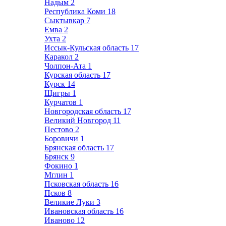
Надым
2
Республика Коми
18
Сыктывкар
7
Емва
2
Ухта
2
Иссык-Кульская область
17
Каракол
2
Чолпон-Ата
1
Курская область
17
Курск
14
Щигры
1
Курчатов
1
Новгородская область
17
Великий Новгород
11
Пестово
2
Боровичи
1
Брянская область
17
Брянск
9
Фокино
1
Мглин
1
Псковская область
16
Псков
8
Великие Луки
3
Ивановская область
16
Иваново
12