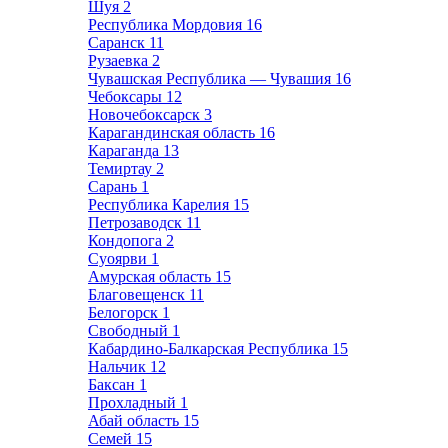
Шуя
2
Республика Мордовия
16
Саранск
11
Рузаевка
2
Чувашская Республика — Чувашия
16
Чебоксары
12
Новочебоксарск
3
Карагандинская область
16
Караганда
13
Темиртау
2
Сарань
1
Республика Карелия
15
Петрозаводск
11
Кондопога
2
Суоярви
1
Амурская область
15
Благовещенск
11
Белогорск
1
Свободный
1
Кабардино-Балкарская Республика
15
Нальчик
12
Баксан
1
Прохладный
1
Абай область
15
Семей
15