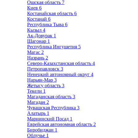
Ошская область
7
Киев
6
Костанайская область
6
Костанай
6
Республика Тыва
6
Кызыл
4
Ак-Довурак
1
Шагонар
1
Республика Ингушетия
5
Магас
2
Назрань
2
Северо-Казахстанская область
4
Петропавловск
3
Ненецкий автономный округ
4
Нарьян-Мар
3
Жетысу область
3
Текели
1
Магаданская область
3
Магадан
2
Чувашская Республика
3
Алатырь
1
Мариинский Посад
1
Еврейская автономная область
2
Биробиджан
1
Облучье
1