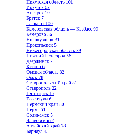
Иркутская область
101
Иркутск
62
Ангарск
10
Братск
7
Ташкент
100
Кемеровская область — Кузбасс
99
Кемерово
36
Новокузнецк
31
Прокопьевск
5
Нижегородская область
89
Нижний Новгород
56
Дзержинск
7
Кстово
6
Омская область
82
Омск
78
Ставропольский край
81
Ставрополь
22
Пятигорск
15
Ессентуки
6
Пермский край
80
Пермь
51
Соликамск
5
Чайковский
4
Алтайский край
78
Барнаул
43