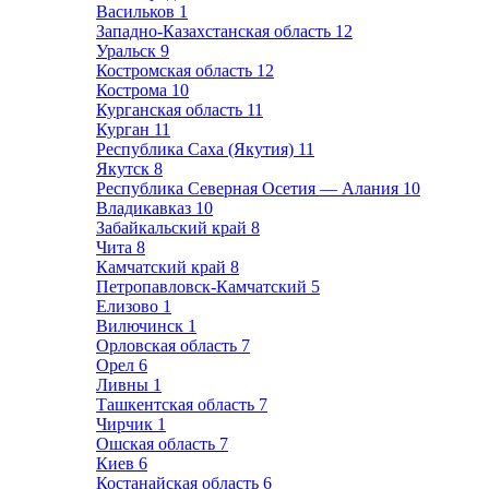
Васильков
1
Западно-Казахстанская область
12
Уральск
9
Костромская область
12
Кострома
10
Курганская область
11
Курган
11
Республика Саха (Якутия)
11
Якутск
8
Республика Северная Осетия — Алания
10
Владикавказ
10
Забайкальский край
8
Чита
8
Камчатский край
8
Петропавловск-Камчатский
5
Елизово
1
Вилючинск
1
Орловская область
7
Орел
6
Ливны
1
Ташкентская область
7
Чирчик
1
Ошская область
7
Киев
6
Костанайская область
6