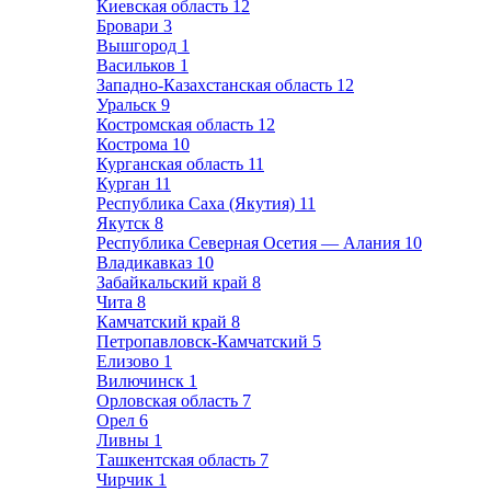
Киевская область
12
Бровари
3
Вышгород
1
Васильков
1
Западно-Казахстанская область
12
Уральск
9
Костромская область
12
Кострома
10
Курганская область
11
Курган
11
Республика Саха (Якутия)
11
Якутск
8
Республика Северная Осетия — Алания
10
Владикавказ
10
Забайкальский край
8
Чита
8
Камчатский край
8
Петропавловск-Камчатский
5
Елизово
1
Вилючинск
1
Орловская область
7
Орел
6
Ливны
1
Ташкентская область
7
Чирчик
1