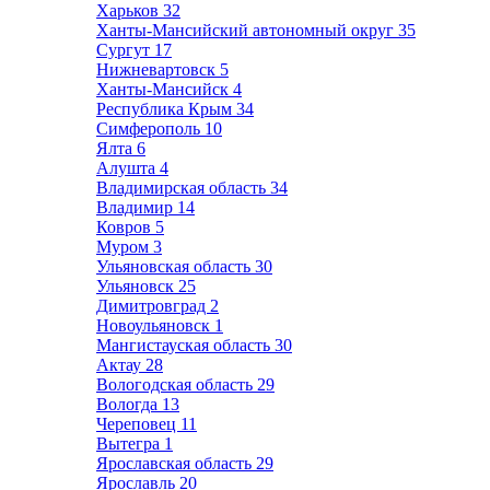
Харьков
32
Ханты-Мансийский автономный округ
35
Сургут
17
Нижневартовск
5
Ханты-Мансийск
4
Республика Крым
34
Симферополь
10
Ялта
6
Алушта
4
Владимирская область
34
Владимир
14
Ковров
5
Муром
3
Ульяновская область
30
Ульяновск
25
Димитровград
2
Новоульяновск
1
Мангистауская область
30
Актау
28
Вологодская область
29
Вологда
13
Череповец
11
Вытегра
1
Ярославская область
29
Ярославль
20