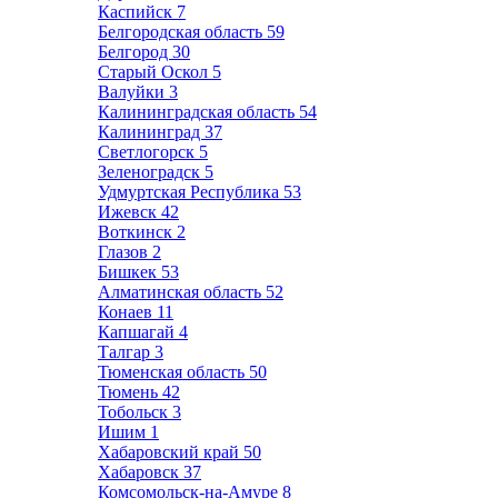
Каспийск
7
Белгородская область
59
Белгород
30
Старый Оскол
5
Валуйки
3
Калининградская область
54
Калининград
37
Светлогорск
5
Зеленоградск
5
Удмуртская Республика
53
Ижевск
42
Воткинск
2
Глазов
2
Бишкек
53
Алматинская область
52
Конаев
11
Капшагай
4
Талгар
3
Тюменская область
50
Тюмень
42
Тобольск
3
Ишим
1
Хабаровский край
50
Хабаровск
37
Комсомольск-на-Амуре
8