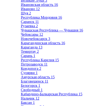
Великие Луки
3
Ивановская область
16
Иваново
12
Шуя
2
Республика Мордовия
16
Саранск
11
Рузаевка
2
Чувашская Республика — Чувашия
16
Чебоксары
12
Новочебоксарск
3
Карагандинская область
16
Караганда
13
Темиртау
2
Сарань
1
Республика Карелия
15
Петрозаводск
11
Кондопога
2
Суоярви
1
Амурская область
15
Благовещенск
11
Белогорск
1
Свободный
1
Кабардино-Балкарская Республика
15
Нальчик
12
Баксан
1