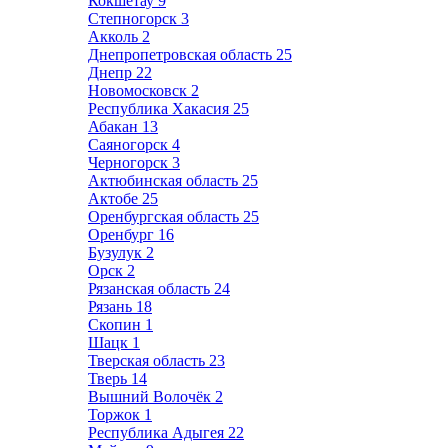
Кокшетау
9
Степногорск
3
Акколь
2
Днепропетровская область
25
Днепр
22
Новомосковск
2
Республика Хакасия
25
Абакан
13
Саяногорск
4
Черногорск
3
Актюбинская область
25
Актобе
25
Оренбургская область
25
Оренбург
16
Бузулук
2
Орск
2
Рязанская область
24
Рязань
18
Скопин
1
Шацк
1
Тверская область
23
Тверь
14
Вышний Волочёк
2
Торжок
1
Республика Адыгея
22