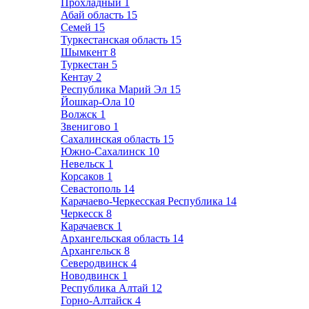
Прохладный
1
Абай область
15
Семей
15
Туркестанская область
15
Шымкент
8
Туркестан
5
Кентау
2
Республика Марий Эл
15
Йошкар-Ола
10
Волжск
1
Звенигово
1
Сахалинская область
15
Южно-Сахалинск
10
Невельск
1
Корсаков
1
Севастополь
14
Карачаево-Черкесская Республика
14
Черкесск
8
Карачаевск
1
Архангельская область
14
Архангельск
8
Северодвинск
4
Новодвинск
1
Республика Алтай
12
Горно-Алтайск
4