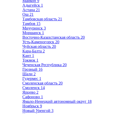
Майкоп
9
Адыгейск
1
Астана
21
Ош
21
Тамбовская область
21
Тамбов
15
Мичуринск
3
Моршанск
1
Восточно-Казахстанская область
20
Усть-Каменогорск
20
Чуйская область
20
Кара-Балта
2
Кант
1
Токмок
1
Чеченская Республика
20
Грозный
16
Шали
2
Гудермес
1
Смоленская область
20
Смоленск
14
Ярцево
2
Сафоново
1
Ямало-Ненецкий автономный округ
18
Ноябрьск
9
Новый Уренгой
3