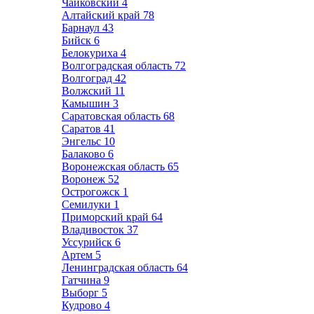
Чайковский
4
Алтайский край
78
Барнаул
43
Бийск
6
Белокуриха
4
Волгоградская область
72
Волгоград
42
Волжский
11
Камышин
3
Саратовская область
68
Саратов
41
Энгельс
10
Балаково
6
Воронежская область
65
Воронеж
52
Острогожск
1
Семилуки
1
Приморский край
64
Владивосток
37
Уссурийск
6
Артем
5
Ленинградская область
64
Гатчина
9
Выборг
5
Кудрово
4