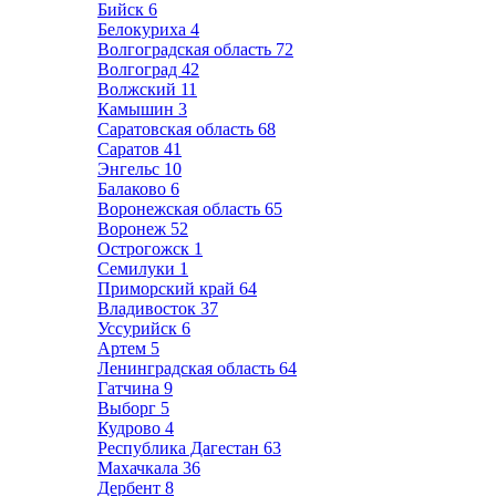
Бийск
6
Белокуриха
4
Волгоградская область
72
Волгоград
42
Волжский
11
Камышин
3
Саратовская область
68
Саратов
41
Энгельс
10
Балаково
6
Воронежская область
65
Воронеж
52
Острогожск
1
Семилуки
1
Приморский край
64
Владивосток
37
Уссурийск
6
Артем
5
Ленинградская область
64
Гатчина
9
Выборг
5
Кудрово
4
Республика Дагестан
63
Махачкала
36
Дербент
8