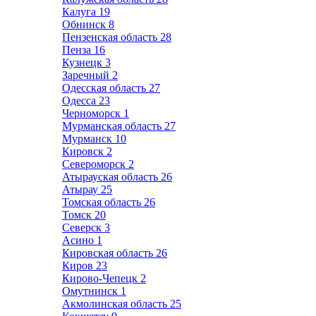
Калуга
19
Обнинск
8
Пензенская область
28
Пенза
16
Кузнецк
3
Заречный
2
Одесская область
27
Одесса
23
Черноморск
1
Мурманская область
27
Мурманск
10
Кировск
2
Североморск
2
Атырауская область
26
Атырау
25
Томская область
26
Томск
20
Северск
3
Асино
1
Кировская область
26
Киров
23
Кирово-Чепецк
2
Омутнинск
1
Акмолинская область
25