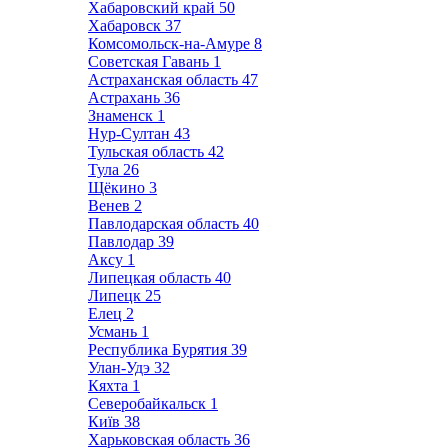
Хабаровский край
50
Хабаровск
37
Комсомольск-на-Амуре
8
Советская Гавань
1
Астраханская область
47
Астрахань
36
Знаменск
1
Нур-Султан
43
Тульская область
42
Тула
26
Щёкино
3
Венев
2
Павлодарская область
40
Павлодар
39
Аксу
1
Липецкая область
40
Липецк
25
Елец
2
Усмань
1
Республика Бурятия
39
Улан-Удэ
32
Кяхта
1
Северобайкальск
1
Київ
38
Харьковская область
36