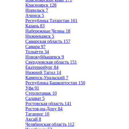
Красноярск
128
Норильск
7
Ачинск
5
Республика Татарстан
161
Казань
83
Набережные Челны
18
Нижнекамск
5
Самарская область
157
Самара
97
Тольятти
34
Новокуйбышевск
9
Свердловская область
151
Екатеринбург
84
Нижний Тагил
14
Каменск-Уральский
7
Республика Башкортостан
150
Уфа
91
Стерлитамак
10
Салават
5
Ростовская область
141
Ростов-на-Дону
84
Таганрог
10
Аксай
8
Челябинская область
112