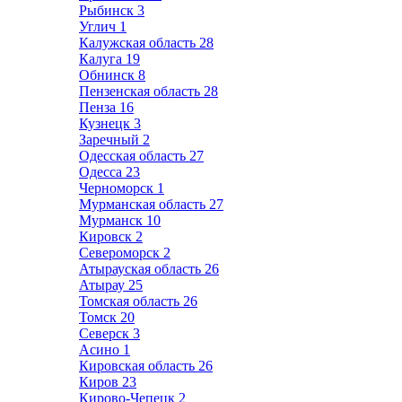
Рыбинск
3
Углич
1
Калужская область
28
Калуга
19
Обнинск
8
Пензенская область
28
Пенза
16
Кузнецк
3
Заречный
2
Одесская область
27
Одесса
23
Черноморск
1
Мурманская область
27
Мурманск
10
Кировск
2
Североморск
2
Атырауская область
26
Атырау
25
Томская область
26
Томск
20
Северск
3
Асино
1
Кировская область
26
Киров
23
Кирово-Чепецк
2