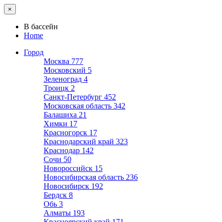
×
В бассейн
Home
Город
Москва
777
Московский
5
Зеленоград
4
Троицк
2
Санкт-Петербург
452
Московская область
342
Балашиха
21
Химки
17
Красногорск
17
Краснодарский край
323
Краснодар
142
Сочи
50
Новороссийск
15
Новосибирская область
236
Новосибирск
192
Бердск
8
Обь
3
Алматы
193
Красноярский край
171