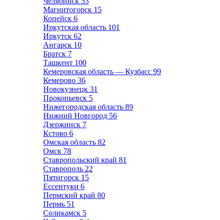
Челябинск
53
Магнитогорск
15
Копейск
6
Иркутская область
101
Иркутск
62
Ангарск
10
Братск
7
Ташкент
100
Кемеровская область — Кузбасс
99
Кемерово
36
Новокузнецк
31
Прокопьевск
5
Нижегородская область
89
Нижний Новгород
56
Дзержинск
7
Кстово
6
Омская область
82
Омск
78
Ставропольский край
81
Ставрополь
22
Пятигорск
15
Ессентуки
6
Пермский край
80
Пермь
51
Соликамск
5