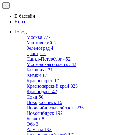
×
В бассейн
Home
Город
Москва
777
Московский
5
Зеленоград
4
Троицк
2
Санкт-Петербург
452
Московская область
342
Балашиха
21
Химки
17
Красногорск
17
Краснодарский край
323
Краснодар
142
Сочи
50
Новороссийск
15
Новосибирская область
236
Новосибирск
192
Бердск
8
Обь
3
Алматы
193
Красноярский край
171