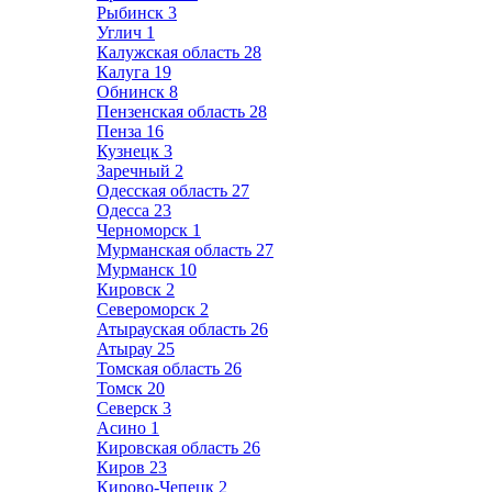
Рыбинск
3
Углич
1
Калужская область
28
Калуга
19
Обнинск
8
Пензенская область
28
Пенза
16
Кузнецк
3
Заречный
2
Одесская область
27
Одесса
23
Черноморск
1
Мурманская область
27
Мурманск
10
Кировск
2
Североморск
2
Атырауская область
26
Атырау
25
Томская область
26
Томск
20
Северск
3
Асино
1
Кировская область
26
Киров
23
Кирово-Чепецк
2