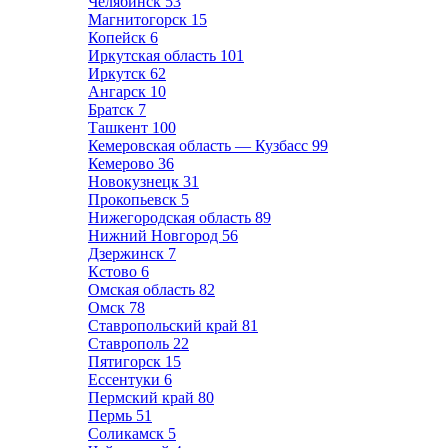
Челябинск
53
Магнитогорск
15
Копейск
6
Иркутская область
101
Иркутск
62
Ангарск
10
Братск
7
Ташкент
100
Кемеровская область — Кузбасс
99
Кемерово
36
Новокузнецк
31
Прокопьевск
5
Нижегородская область
89
Нижний Новгород
56
Дзержинск
7
Кстово
6
Омская область
82
Омск
78
Ставропольский край
81
Ставрополь
22
Пятигорск
15
Ессентуки
6
Пермский край
80
Пермь
51
Соликамск
5