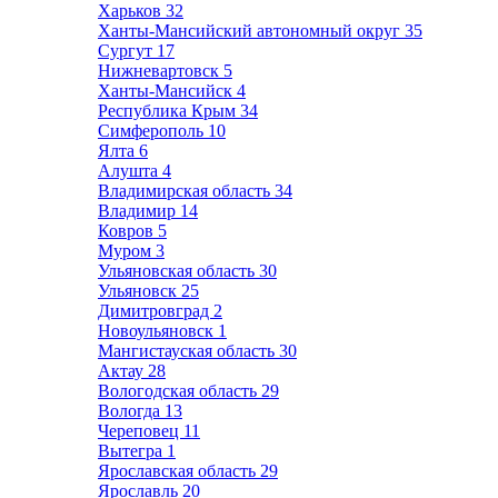
Харьков
32
Ханты-Мансийский автономный округ
35
Сургут
17
Нижневартовск
5
Ханты-Мансийск
4
Республика Крым
34
Симферополь
10
Ялта
6
Алушта
4
Владимирская область
34
Владимир
14
Ковров
5
Муром
3
Ульяновская область
30
Ульяновск
25
Димитровград
2
Новоульяновск
1
Мангистауская область
30
Актау
28
Вологодская область
29
Вологда
13
Череповец
11
Вытегра
1
Ярославская область
29
Ярославль
20