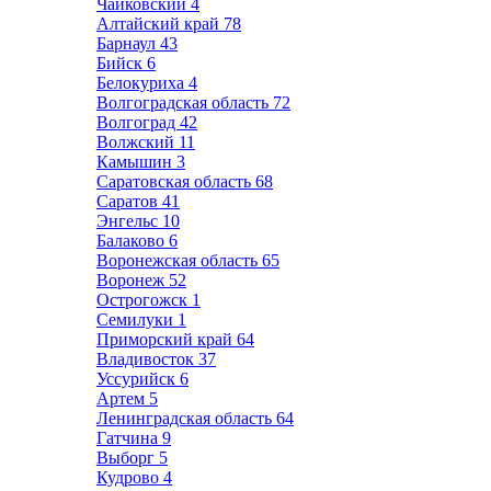
Чайковский
4
Алтайский край
78
Барнаул
43
Бийск
6
Белокуриха
4
Волгоградская область
72
Волгоград
42
Волжский
11
Камышин
3
Саратовская область
68
Саратов
41
Энгельс
10
Балаково
6
Воронежская область
65
Воронеж
52
Острогожск
1
Семилуки
1
Приморский край
64
Владивосток
37
Уссурийск
6
Артем
5
Ленинградская область
64
Гатчина
9
Выборг
5
Кудрово
4