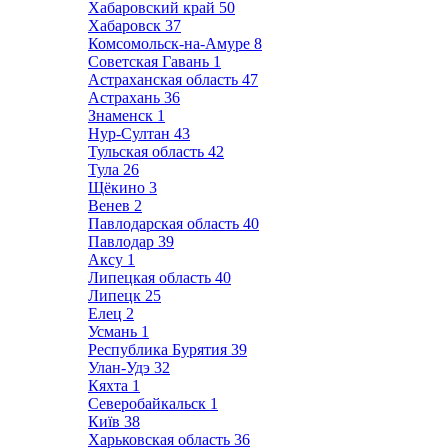
Хабаровский край
50
Хабаровск
37
Комсомольск-на-Амуре
8
Советская Гавань
1
Астраханская область
47
Астрахань
36
Знаменск
1
Нур-Султан
43
Тульская область
42
Тула
26
Щёкино
3
Венев
2
Павлодарская область
40
Павлодар
39
Аксу
1
Липецкая область
40
Липецк
25
Елец
2
Усмань
1
Республика Бурятия
39
Улан-Удэ
32
Кяхта
1
Северобайкальск
1
Київ
38
Харьковская область
36