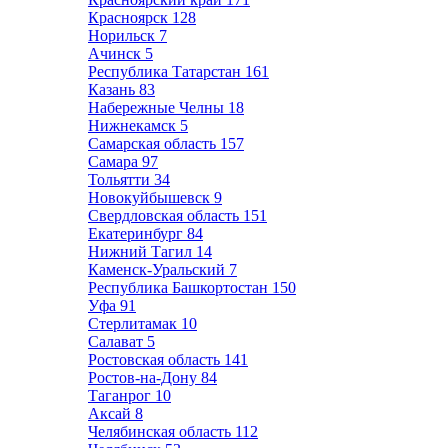
Красноярск
128
Норильск
7
Ачинск
5
Республика Татарстан
161
Казань
83
Набережные Челны
18
Нижнекамск
5
Самарская область
157
Самара
97
Тольятти
34
Новокуйбышевск
9
Свердловская область
151
Екатеринбург
84
Нижний Тагил
14
Каменск-Уральский
7
Республика Башкортостан
150
Уфа
91
Стерлитамак
10
Салават
5
Ростовская область
141
Ростов-на-Дону
84
Таганрог
10
Аксай
8
Челябинская область
112