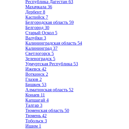
Республика Дагестан
63
Махачкала
36
Дербент
8
Каспийск
7
Белгородская область
59
Белгород
30
Старый Оскол
5
Валуйки
3
Калининградская область
54
Калининград
37
Светлогорск
5
Зеленоградск
5
Удмуртская Республика
53
Ижевск
42
Воткинск
2
Глазов
2
Бишкек
53
Алматинская область
52
Конаев
11
Капшагай
4
Талгар
3
Тюменская область
50
Тюмень
42
Тобольск
3
Ишим
1