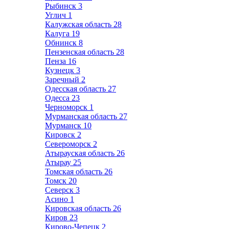
Рыбинск
3
Углич
1
Калужская область
28
Калуга
19
Обнинск
8
Пензенская область
28
Пенза
16
Кузнецк
3
Заречный
2
Одесская область
27
Одесса
23
Черноморск
1
Мурманская область
27
Мурманск
10
Кировск
2
Североморск
2
Атырауская область
26
Атырау
25
Томская область
26
Томск
20
Северск
3
Асино
1
Кировская область
26
Киров
23
Кирово-Чепецк
2