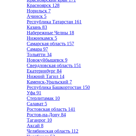
Красноярск
128
Норильск
7
Ачинск
5
Республика Татарстан
161
Казань
83
Набережные Челны
18
Нижнекамск
5
Самарская область
157
Самара
97
Тольятти
34
Новокуйбышевск
9
Свердловская область
151
Екатеринбург
84
Нижний Тагил
14
Каменск-Уральский
7
Республика Башкортостан
150
Уфа
91
Стерлитамак
10
Салават
5
Ростовская область
141
Ростов-на-Дону
84
Таганрог
10
Аксай
8
Челябинская область
112