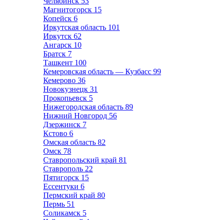
Челябинск
53
Магнитогорск
15
Копейск
6
Иркутская область
101
Иркутск
62
Ангарск
10
Братск
7
Ташкент
100
Кемеровская область — Кузбасс
99
Кемерово
36
Новокузнецк
31
Прокопьевск
5
Нижегородская область
89
Нижний Новгород
56
Дзержинск
7
Кстово
6
Омская область
82
Омск
78
Ставропольский край
81
Ставрополь
22
Пятигорск
15
Ессентуки
6
Пермский край
80
Пермь
51
Соликамск
5