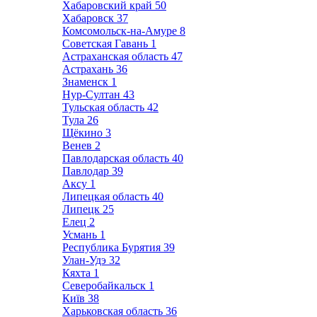
Хабаровский край
50
Хабаровск
37
Комсомольск-на-Амуре
8
Советская Гавань
1
Астраханская область
47
Астрахань
36
Знаменск
1
Нур-Султан
43
Тульская область
42
Тула
26
Щёкино
3
Венев
2
Павлодарская область
40
Павлодар
39
Аксу
1
Липецкая область
40
Липецк
25
Елец
2
Усмань
1
Республика Бурятия
39
Улан-Удэ
32
Кяхта
1
Северобайкальск
1
Київ
38
Харьковская область
36