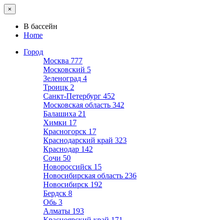
×
В бассейн
Home
Город
Москва
777
Московский
5
Зеленоград
4
Троицк
2
Санкт-Петербург
452
Московская область
342
Балашиха
21
Химки
17
Красногорск
17
Краснодарский край
323
Краснодар
142
Сочи
50
Новороссийск
15
Новосибирская область
236
Новосибирск
192
Бердск
8
Обь
3
Алматы
193
Красноярский край
171