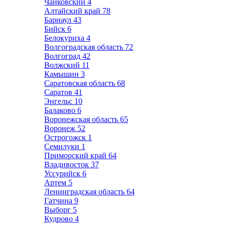
Чайковский
4
Алтайский край
78
Барнаул
43
Бийск
6
Белокуриха
4
Волгоградская область
72
Волгоград
42
Волжский
11
Камышин
3
Саратовская область
68
Саратов
41
Энгельс
10
Балаково
6
Воронежская область
65
Воронеж
52
Острогожск
1
Семилуки
1
Приморский край
64
Владивосток
37
Уссурийск
6
Артем
5
Ленинградская область
64
Гатчина
9
Выборг
5
Кудрово
4