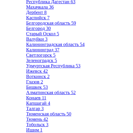
Республика Дагестан
63
Махачкала
36
Дербент
8
Каспийск
7
Белгородская область
59
Белгород
30
Старый Оскол
5
Валуйки
3
Калининградская область
54
Калининград
37
Светлогорск
5
Зеленоградск
5
Удмуртская Республика
53
Ижевск
42
Воткинск
2
Глазов
2
Бишкек
53
Алматинская область
52
Конаев
11
Капшагай
4
Талгар
3
Тюменская область
50
Тюмень
42
Тобольск
3
Ишим
1