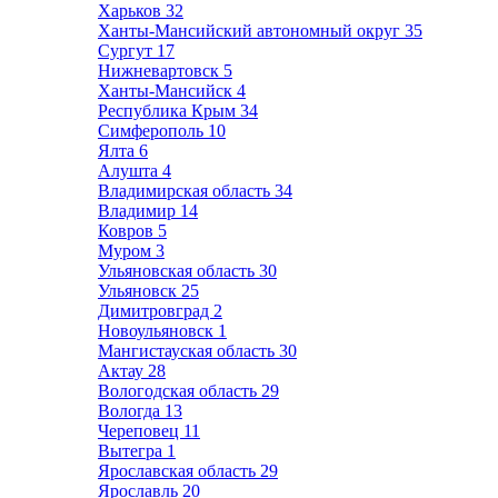
Харьков
32
Ханты-Мансийский автономный округ
35
Сургут
17
Нижневартовск
5
Ханты-Мансийск
4
Республика Крым
34
Симферополь
10
Ялта
6
Алушта
4
Владимирская область
34
Владимир
14
Ковров
5
Муром
3
Ульяновская область
30
Ульяновск
25
Димитровград
2
Новоульяновск
1
Мангистауская область
30
Актау
28
Вологодская область
29
Вологда
13
Череповец
11
Вытегра
1
Ярославская область
29
Ярославль
20