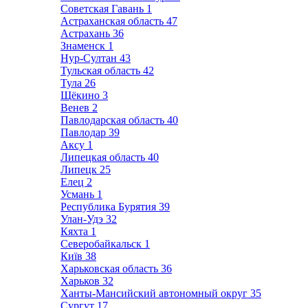
Советская Гавань
1
Астраханская область
47
Астрахань
36
Знаменск
1
Нур-Султан
43
Тульская область
42
Тула
26
Щёкино
3
Венев
2
Павлодарская область
40
Павлодар
39
Аксу
1
Липецкая область
40
Липецк
25
Елец
2
Усмань
1
Республика Бурятия
39
Улан-Удэ
32
Кяхта
1
Северобайкальск
1
Київ
38
Харьковская область
36
Харьков
32
Ханты-Мансийский автономный округ
35
Сургут
17