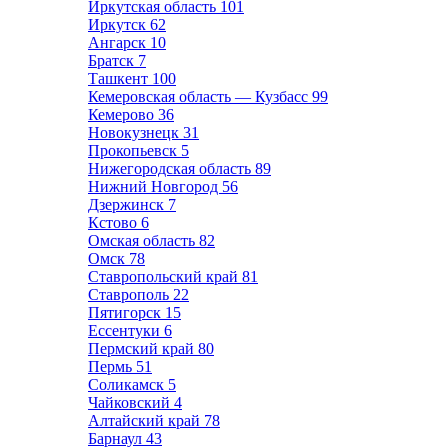
Иркутская область
101
Иркутск
62
Ангарск
10
Братск
7
Ташкент
100
Кемеровская область — Кузбасс
99
Кемерово
36
Новокузнецк
31
Прокопьевск
5
Нижегородская область
89
Нижний Новгород
56
Дзержинск
7
Кстово
6
Омская область
82
Омск
78
Ставропольский край
81
Ставрополь
22
Пятигорск
15
Ессентуки
6
Пермский край
80
Пермь
51
Соликамск
5
Чайковский
4
Алтайский край
78
Барнаул
43