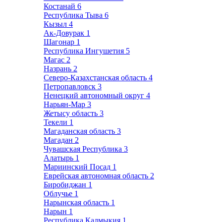
Костанай
6
Республика Тыва
6
Кызыл
4
Ак-Довурак
1
Шагонар
1
Республика Ингушетия
5
Магас
2
Назрань
2
Северо-Казахстанская область
4
Петропавловск
3
Ненецкий автономный округ
4
Нарьян-Мар
3
Жетысу область
3
Текели
1
Магаданская область
3
Магадан
2
Чувашская Республика
3
Алатырь
1
Мариинский Посад
1
Еврейская автономная область
2
Биробиджан
1
Облучье
1
Нарынская область
1
Нарын
1
Республика Калмыкия
1