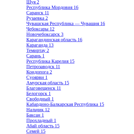
Шуя
2
Республика Мордовия
16
Саранск
11
Рузаевка
2
Чувашская Республика — Чувашия
16
Чебоксары
12
Новочебоксарск
3
Карагандинская область
16
Караганда
13
Темиртау
2
Сарань
1
Республика Карелия
15
Петрозаводск
11
Кондопога
2
Суоярви
1
Амурская область
15
Благовещенск
11
Белогорск
1
Свободный
1
Кабардино-Балкарская Республика
15
Нальчик
12
Баксан
1
Прохладный
1
Абай область
15
Семей
15