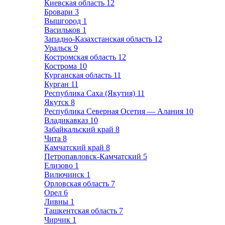
Киевская область
12
Бровари
3
Вышгород
1
Васильков
1
Западно-Казахстанская область
12
Уральск
9
Костромская область
12
Кострома
10
Курганская область
11
Курган
11
Республика Саха (Якутия)
11
Якутск
8
Республика Северная Осетия — Алания
10
Владикавказ
10
Забайкальский край
8
Чита
8
Камчатский край
8
Петропавловск-Камчатский
5
Елизово
1
Вилючинск
1
Орловская область
7
Орел
6
Ливны
1
Ташкентская область
7
Чирчик
1