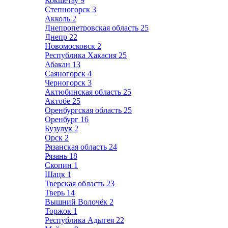
Кокшетау
9
Степногорск
3
Акколь
2
Днепропетровская область
25
Днепр
22
Новомосковск
2
Республика Хакасия
25
Абакан
13
Саяногорск
4
Черногорск
3
Актюбинская область
25
Актобе
25
Оренбургская область
25
Оренбург
16
Бузулук
2
Орск
2
Рязанская область
24
Рязань
18
Скопин
1
Шацк
1
Тверская область
23
Тверь
14
Вышний Волочёк
2
Торжок
1
Республика Адыгея
22