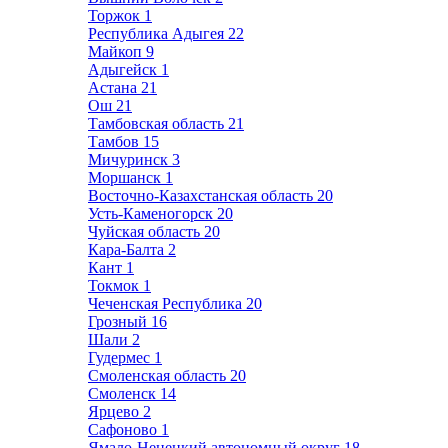
Торжок
1
Республика Адыгея
22
Майкоп
9
Адыгейск
1
Астана
21
Ош
21
Тамбовская область
21
Тамбов
15
Мичуринск
3
Моршанск
1
Восточно-Казахстанская область
20
Усть-Каменогорск
20
Чуйская область
20
Кара-Балта
2
Кант
1
Токмок
1
Чеченская Республика
20
Грозный
16
Шали
2
Гудермес
1
Смоленская область
20
Смоленск
14
Ярцево
2
Сафоново
1
Ямало-Ненецкий автономный округ
18