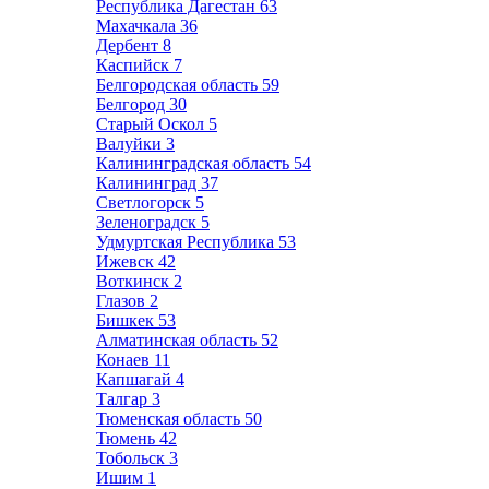
Республика Дагестан
63
Махачкала
36
Дербент
8
Каспийск
7
Белгородская область
59
Белгород
30
Старый Оскол
5
Валуйки
3
Калининградская область
54
Калининград
37
Светлогорск
5
Зеленоградск
5
Удмуртская Республика
53
Ижевск
42
Воткинск
2
Глазов
2
Бишкек
53
Алматинская область
52
Конаев
11
Капшагай
4
Талгар
3
Тюменская область
50
Тюмень
42
Тобольск
3
Ишим
1