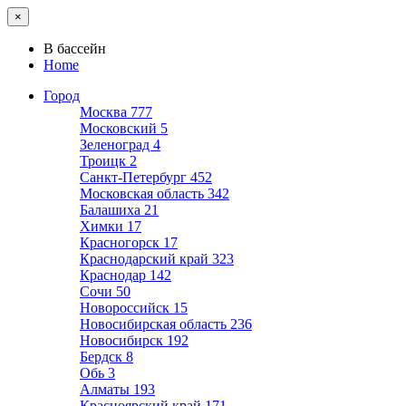
×
В бассейн
Home
Город
Москва
777
Московский
5
Зеленоград
4
Троицк
2
Санкт-Петербург
452
Московская область
342
Балашиха
21
Химки
17
Красногорск
17
Краснодарский край
323
Краснодар
142
Сочи
50
Новороссийск
15
Новосибирская область
236
Новосибирск
192
Бердск
8
Обь
3
Алматы
193
Красноярский край
171