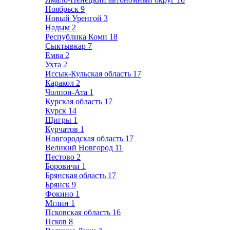
Ноябрьск
9
Новый Уренгой
3
Надым
2
Республика Коми
18
Сыктывкар
7
Емва
2
Ухта
2
Иссык-Кульская область
17
Каракол
2
Чолпон-Ата
1
Курская область
17
Курск
14
Щигры
1
Курчатов
1
Новгородская область
17
Великий Новгород
11
Пестово
2
Боровичи
1
Брянская область
17
Брянск
9
Фокино
1
Мглин
1
Псковская область
16
Псков
8