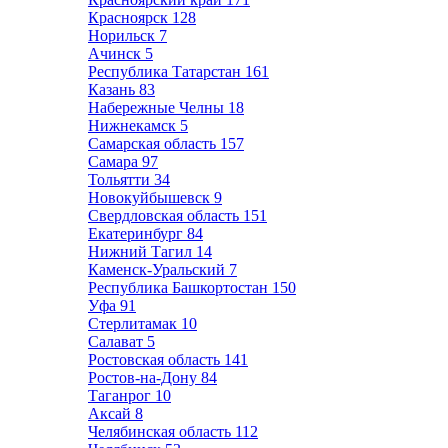
Красноярск
128
Норильск
7
Ачинск
5
Республика Татарстан
161
Казань
83
Набережные Челны
18
Нижнекамск
5
Самарская область
157
Самара
97
Тольятти
34
Новокуйбышевск
9
Свердловская область
151
Екатеринбург
84
Нижний Тагил
14
Каменск-Уральский
7
Республика Башкортостан
150
Уфа
91
Стерлитамак
10
Салават
5
Ростовская область
141
Ростов-на-Дону
84
Таганрог
10
Аксай
8
Челябинская область
112