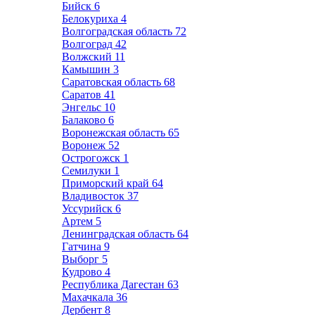
Бийск
6
Белокуриха
4
Волгоградская область
72
Волгоград
42
Волжский
11
Камышин
3
Саратовская область
68
Саратов
41
Энгельс
10
Балаково
6
Воронежская область
65
Воронеж
52
Острогожск
1
Семилуки
1
Приморский край
64
Владивосток
37
Уссурийск
6
Артем
5
Ленинградская область
64
Гатчина
9
Выборг
5
Кудрово
4
Республика Дагестан
63
Махачкала
36
Дербент
8