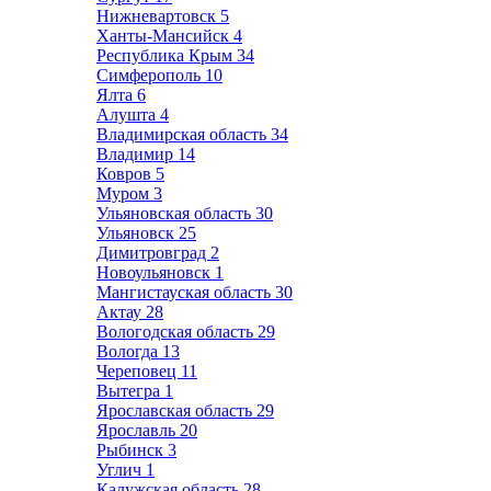
Нижневартовск
5
Ханты-Мансийск
4
Республика Крым
34
Симферополь
10
Ялта
6
Алушта
4
Владимирская область
34
Владимир
14
Ковров
5
Муром
3
Ульяновская область
30
Ульяновск
25
Димитровград
2
Новоульяновск
1
Мангистауская область
30
Актау
28
Вологодская область
29
Вологда
13
Череповец
11
Вытегра
1
Ярославская область
29
Ярославль
20
Рыбинск
3
Углич
1
Калужская область
28