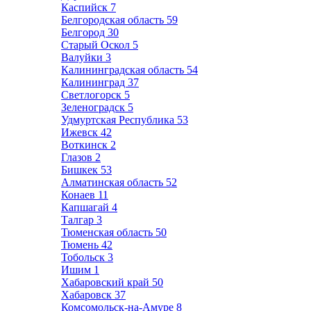
Каспийск
7
Белгородская область
59
Белгород
30
Старый Оскол
5
Валуйки
3
Калининградская область
54
Калининград
37
Светлогорск
5
Зеленоградск
5
Удмуртская Республика
53
Ижевск
42
Воткинск
2
Глазов
2
Бишкек
53
Алматинская область
52
Конаев
11
Капшагай
4
Талгар
3
Тюменская область
50
Тюмень
42
Тобольск
3
Ишим
1
Хабаровский край
50
Хабаровск
37
Комсомольск-на-Амуре
8