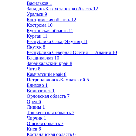
Васильков
1
Западно-Казахстанская область
12
Уральск
9
Костромская область
12
Кострома
10
Курганская область
11
Курган
11
Республика Саха (Якутия)
11
Якутск
8
Республика Северная Осетия — Алания
10
Владикавказ
10
Забайкальский край
8
Чита
8
Камчатский край
8
Петропавловск-Камчатский
5
Елизово
1
Вилючинск
1
Орловская область
7
Орел
6
Ливны
1
Ташкентская область
7
Чирчик
1
Ошская область
7
Киев
6
Костанайская область
6