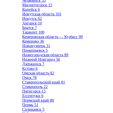
Челябинск
53
Магнитогорск
15
Копейск
6
Иркутская область
101
Иркутск
62
Ангарск
10
Братск
7
Ташкент
100
Кемеровская область — Кузбасс
99
Кемерово
36
Новокузнецк
31
Прокопьевск
5
Нижегородская область
89
Нижний Новгород
56
Дзержинск
7
Кстово
6
Омская область
82
Омск
78
Ставропольский край
81
Ставрополь
22
Пятигорск
15
Ессентуки
6
Пермский край
80
Пермь
51
Соликамск
5