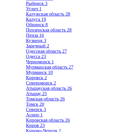
Рыбинск
3
Углич
1
Калужская область
28
Калуга
19
Обнинск
8
Пензенская область
28
Пенза
16
Кузнецк
3
Заречный
2
Одесская область
27
Одесса
23
Черноморск
1
Мурманская область
27
Мурманск
10
Кировск
2
Североморск
2
Атырауская область
26
Атырау
25
Томская область
26
Томск
20
Северск
3
Асино
1
Кировская область
26
Киров
23
Кирово-Чепецк
2