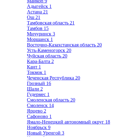
Майкоп
9
Адыгейск
1
Астана
21
Ош
21
Тамбовская область
21
Тамбов
15
Мичуринск
3
Моршанск
1
Восточно-Казахстанская область
20
Усть-Каменогорск
20
Чуйская область
20
Кара-Балта
2
Кант
1
Токмок
1
Чеченская Республика
20
Грозный
16
Шали
2
Гудермес
1
Смоленская область
20
Смоленск
14
Ярцево
2
Сафоново
1
Ямало-Ненецкий автономный округ
18
Ноябрьск
9
Новый Уренгой
3