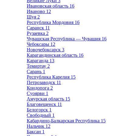
Великие Луки
3
Ивановская область
16
Иваново
12
Шуя
2
Республика Мордовия
16
Саранск
11
Рузаевка
2
Чувашская Республика — Чувашия
16
Чебоксары
12
Новочебоксарск
3
Карагандинская область
16
Караганда
13
Темиртау
2
Сарань
1
Республика Карелия
15
Петрозаводск
11
Кондопога
2
Суоярви
1
Амурская область
15
Благовещенск
11
Белогорск
1
Свободный
1
Кабардино-Балкарская Республика
15
Нальчик
12
Баксан
1