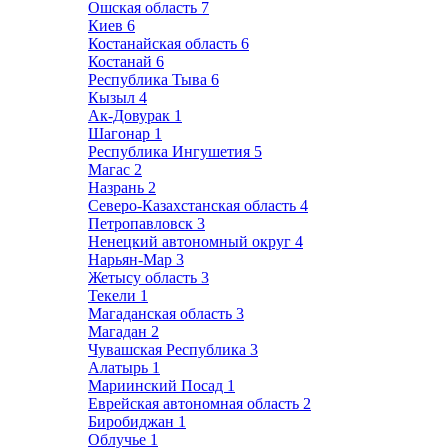
Ошская область
7
Киев
6
Костанайская область
6
Костанай
6
Республика Тыва
6
Кызыл
4
Ак-Довурак
1
Шагонар
1
Республика Ингушетия
5
Магас
2
Назрань
2
Северо-Казахстанская область
4
Петропавловск
3
Ненецкий автономный округ
4
Нарьян-Мар
3
Жетысу область
3
Текели
1
Магаданская область
3
Магадан
2
Чувашская Республика
3
Алатырь
1
Мариинский Посад
1
Еврейская автономная область
2
Биробиджан
1
Облучье
1