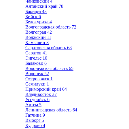
Чайковский
4
Алтайский край
78
Барнаул
43
Бийск
6
Белокуриха
4
Волгоградская область
72
Волгоград
42
Волжский
11
Камышин
3
Саратовская область
68
Саратов
41
Энгельс
10
Балаково
6
Воронежская область
65
Воронеж
52
Острогожск
1
Семилуки
1
Приморский край
64
Владивосток
37
Уссурийск
6
Артем
5
Ленинградская область
64
Гатчина
9
Выборг
5
Кудрово
4