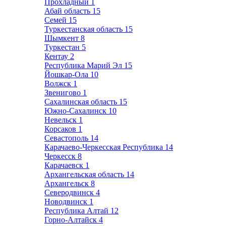
Прохладный
1
Абай область
15
Семей
15
Туркестанская область
15
Шымкент
8
Туркестан
5
Кентау
2
Республика Марий Эл
15
Йошкар-Ола
10
Волжск
1
Звенигово
1
Сахалинская область
15
Южно-Сахалинск
10
Невельск
1
Корсаков
1
Севастополь
14
Карачаево-Черкесская Республика
14
Черкесск
8
Карачаевск
1
Архангельская область
14
Архангельск
8
Северодвинск
4
Новодвинск
1
Республика Алтай
12
Горно-Алтайск
4