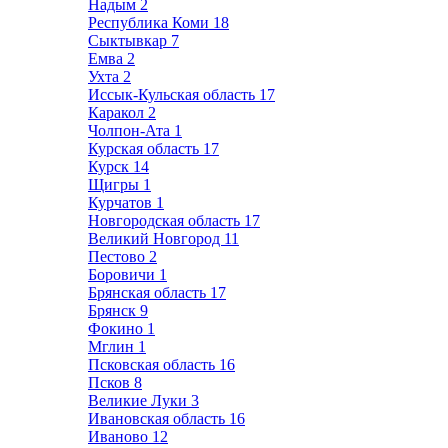
Надым
2
Республика Коми
18
Сыктывкар
7
Емва
2
Ухта
2
Иссык-Кульская область
17
Каракол
2
Чолпон-Ата
1
Курская область
17
Курск
14
Щигры
1
Курчатов
1
Новгородская область
17
Великий Новгород
11
Пестово
2
Боровичи
1
Брянская область
17
Брянск
9
Фокино
1
Мглин
1
Псковская область
16
Псков
8
Великие Луки
3
Ивановская область
16
Иваново
12