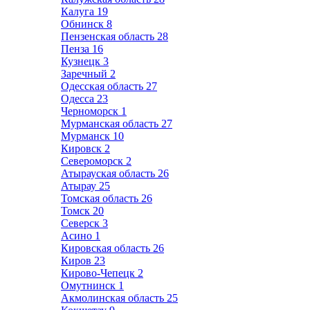
Калуга
19
Обнинск
8
Пензенская область
28
Пенза
16
Кузнецк
3
Заречный
2
Одесская область
27
Одесса
23
Черноморск
1
Мурманская область
27
Мурманск
10
Кировск
2
Североморск
2
Атырауская область
26
Атырау
25
Томская область
26
Томск
20
Северск
3
Асино
1
Кировская область
26
Киров
23
Кирово-Чепецк
2
Омутнинск
1
Акмолинская область
25