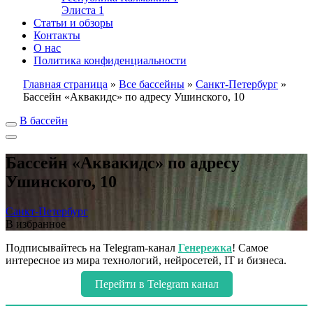
Элиста
1
Статьи и обзоры
Контакты
О нас
Политика конфиденциальности
Главная страница
»
Все бассейны
»
Санкт-Петербург
»
Бассейн «Аквакидс» по адресу Ушинского, 10
В бассейн
Бассейн «Аквакидс» по адресу
Ушинского, 10
Санкт-Петербург
В избранное
Подписывайтесь на Telegram-канал
Генережка
! Самое
интересное из мира технологий, нейросетей, IT и бизнеса.
Перейти в Telegram канал