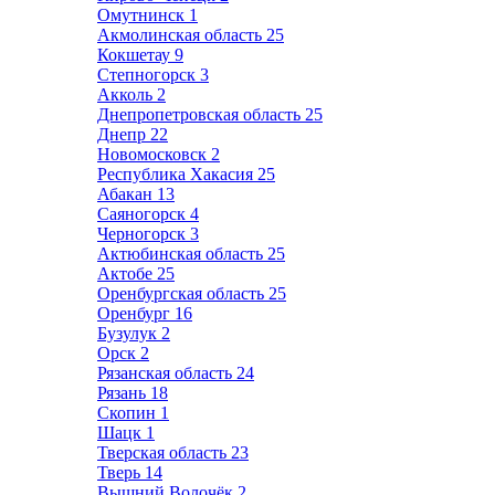
Омутнинск
1
Акмолинская область
25
Кокшетау
9
Степногорск
3
Акколь
2
Днепропетровская область
25
Днепр
22
Новомосковск
2
Республика Хакасия
25
Абакан
13
Саяногорск
4
Черногорск
3
Актюбинская область
25
Актобе
25
Оренбургская область
25
Оренбург
16
Бузулук
2
Орск
2
Рязанская область
24
Рязань
18
Скопин
1
Шацк
1
Тверская область
23
Тверь
14
Вышний Волочёк
2