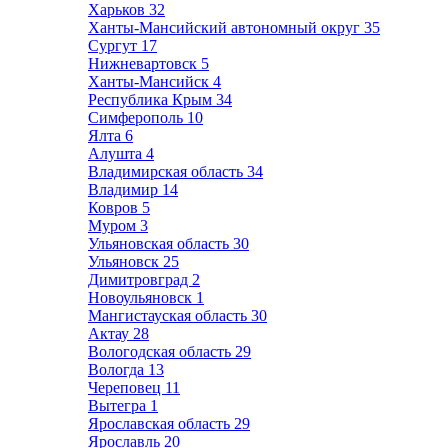
Харьков
32
Ханты-Мансийский автономный округ
35
Сургут
17
Нижневартовск
5
Ханты-Мансийск
4
Республика Крым
34
Симферополь
10
Ялта
6
Алушта
4
Владимирская область
34
Владимир
14
Ковров
5
Муром
3
Ульяновская область
30
Ульяновск
25
Димитровград
2
Новоульяновск
1
Мангистауская область
30
Актау
28
Вологодская область
29
Вологда
13
Череповец
11
Вытегра
1
Ярославская область
29
Ярославль
20