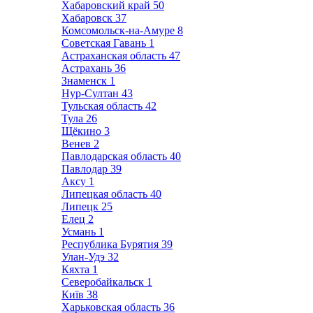
Хабаровский край
50
Хабаровск
37
Комсомольск-на-Амуре
8
Советская Гавань
1
Астраханская область
47
Астрахань
36
Знаменск
1
Нур-Султан
43
Тульская область
42
Тула
26
Щёкино
3
Венев
2
Павлодарская область
40
Павлодар
39
Аксу
1
Липецкая область
40
Липецк
25
Елец
2
Усмань
1
Республика Бурятия
39
Улан-Удэ
32
Кяхта
1
Северобайкальск
1
Київ
38
Харьковская область
36