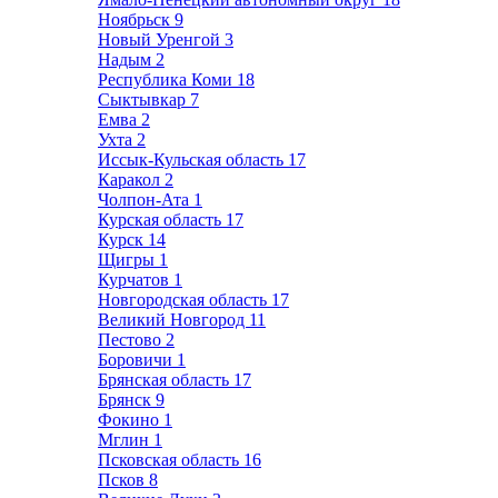
Ноябрьск
9
Новый Уренгой
3
Надым
2
Республика Коми
18
Сыктывкар
7
Емва
2
Ухта
2
Иссык-Кульская область
17
Каракол
2
Чолпон-Ата
1
Курская область
17
Курск
14
Щигры
1
Курчатов
1
Новгородская область
17
Великий Новгород
11
Пестово
2
Боровичи
1
Брянская область
17
Брянск
9
Фокино
1
Мглин
1
Псковская область
16
Псков
8