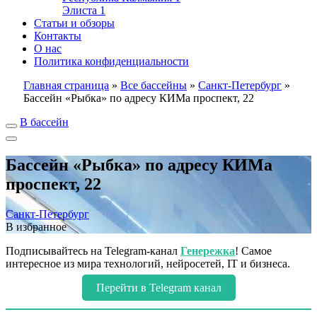
Элиста
1
Статьи и обзоры
Контакты
О нас
Политика конфиденциальности
Главная страница
»
Все бассейны
»
Санкт-Петербург
»
Бассейн «Рыбка» по адресу КИМа проспект, 22
В бассейн
Бассейн «Рыбка» по адресу КИМа
проспект, 22
Санкт-Петербург
В избранное
Подписывайтесь на Telegram-канал
Генережка
! Самое
интересное из мира технологий, нейросетей, IT и бизнеса.
Перейти в Telegram канал