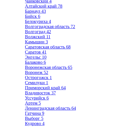
Чайковский
4
Алтайский край
78
Барнаул
43
Бийск
6
Белокуриха
4
Волгоградская область
72
Волгоград
42
Волжский
11
Камышин
3
Саратовская область
68
Саратов
41
Энгельс
10
Балаково
6
Воронежская область
65
Воронеж
52
Острогожск
1
Семилуки
1
Приморский край
64
Владивосток
37
Уссурийск
6
Артем
5
Ленинградская область
64
Гатчина
9
Выборг
5
Кудрово
4