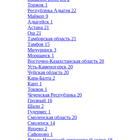
Торжок
1
Республика Адыгея
22
Майкоп
9
Адыгейск
1
Астана
21
Ош
21
Тамбовская область
21
Тамбов
15
Мичуринск
3
Моршанск
1
Восточно-Казахстанская область
20
Усть-Каменогорск
20
Чуйская область
20
Кара-Балта
2
Кант
1
Токмок
1
Чеченская Республика
20
Грозный
16
Шали
2
Гудермес
1
Смоленская область
20
Смоленск
14
Ярцево
2
Сафоново
1
Ямало-Ненецкий автономный округ
18