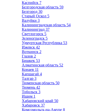
Каспийск
7
Белгородская область
59
Белгород
30
Старый Оскол
5
Валуйки
3
Калининградская область
54
Калининград
37
Светлогорск
5
Зеленоградск
5
Удмуртская Республика
53
Ижевск
42
Воткинск
2
Глазов
2
Бишкек
53
Алматинская область
52
Конаев
11
Капшагай
4
Талгар
3
Тюменская область
50
Тюмень
42
Тобольск
3
Ишим
1
Хабаровский край
50
Хабаровск
37
Комсомольск-на-Амуре
8