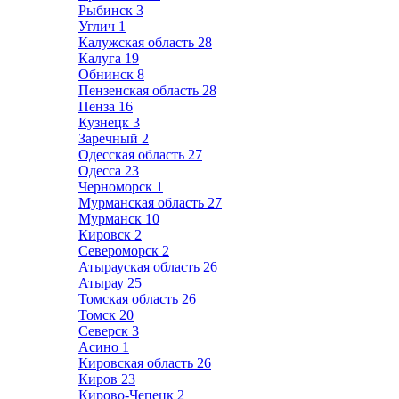
Рыбинск
3
Углич
1
Калужская область
28
Калуга
19
Обнинск
8
Пензенская область
28
Пенза
16
Кузнецк
3
Заречный
2
Одесская область
27
Одесса
23
Черноморск
1
Мурманская область
27
Мурманск
10
Кировск
2
Североморск
2
Атырауская область
26
Атырау
25
Томская область
26
Томск
20
Северск
3
Асино
1
Кировская область
26
Киров
23
Кирово-Чепецк
2