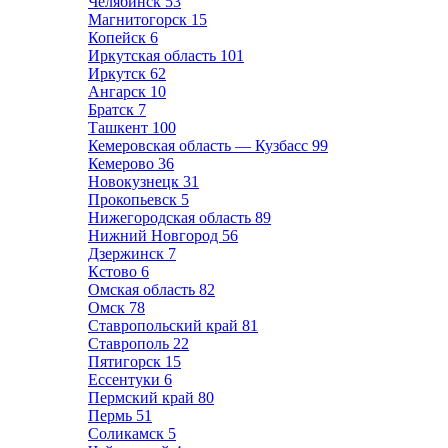
Челябинск
53
Магнитогорск
15
Копейск
6
Иркутская область
101
Иркутск
62
Ангарск
10
Братск
7
Ташкент
100
Кемеровская область — Кузбасс
99
Кемерово
36
Новокузнецк
31
Прокопьевск
5
Нижегородская область
89
Нижний Новгород
56
Дзержинск
7
Кстово
6
Омская область
82
Омск
78
Ставропольский край
81
Ставрополь
22
Пятигорск
15
Ессентуки
6
Пермский край
80
Пермь
51
Соликамск
5