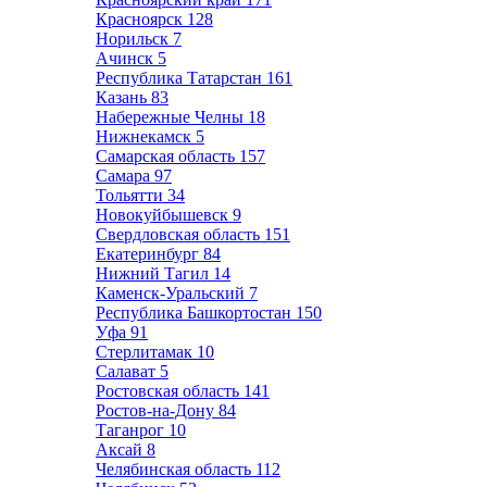
Красноярск
128
Норильск
7
Ачинск
5
Республика Татарстан
161
Казань
83
Набережные Челны
18
Нижнекамск
5
Самарская область
157
Самара
97
Тольятти
34
Новокуйбышевск
9
Свердловская область
151
Екатеринбург
84
Нижний Тагил
14
Каменск-Уральский
7
Республика Башкортостан
150
Уфа
91
Стерлитамак
10
Салават
5
Ростовская область
141
Ростов-на-Дону
84
Таганрог
10
Аксай
8
Челябинская область
112