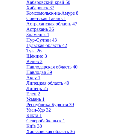
Хабаровский край
50
Хабаровск
37
Комсомольск-на-Амуре
8
Советская Гавань
1
Астраханская область
47
Астрахань
36
Знаменск
1
Нур-Султан
43
Тульская область
42
Тула
26
Щёкино
3
Венев
2
Павлодарская область
40
Павлодар
39
Аксу
1
Липецкая область
40
Липецк
25
Елец
2
Усмань
1
Республика Бурятия
39
Улан-Удэ
32
Кяхта
1
Северобайкальск
1
Київ
38
Харьковская область
36