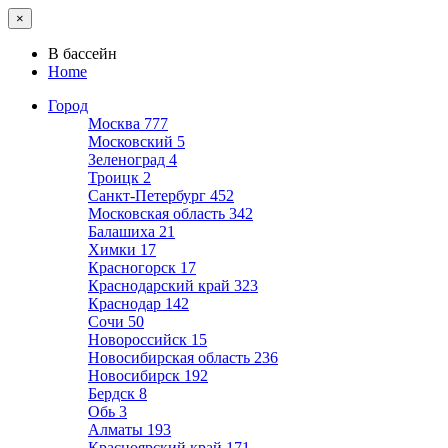
×
В бассейн
Home
Город
Москва
777
Московский
5
Зеленоград
4
Троицк
2
Санкт-Петербург
452
Московская область
342
Балашиха
21
Химки
17
Красногорск
17
Краснодарский край
323
Краснодар
142
Сочи
50
Новороссийск
15
Новосибирская область
236
Новосибирск
192
Бердск
8
Обь
3
Алматы
193
Красноярский край
171