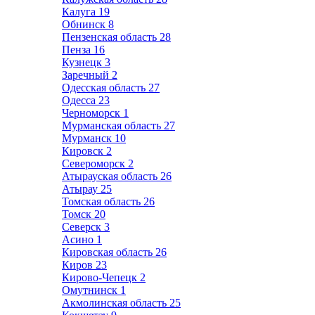
Калуга
19
Обнинск
8
Пензенская область
28
Пенза
16
Кузнецк
3
Заречный
2
Одесская область
27
Одесса
23
Черноморск
1
Мурманская область
27
Мурманск
10
Кировск
2
Североморск
2
Атырауская область
26
Атырау
25
Томская область
26
Томск
20
Северск
3
Асино
1
Кировская область
26
Киров
23
Кирово-Чепецк
2
Омутнинск
1
Акмолинская область
25