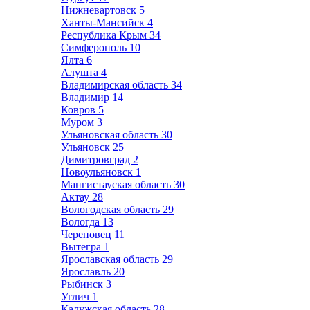
Нижневартовск
5
Ханты-Мансийск
4
Республика Крым
34
Симферополь
10
Ялта
6
Алушта
4
Владимирская область
34
Владимир
14
Ковров
5
Муром
3
Ульяновская область
30
Ульяновск
25
Димитровград
2
Новоульяновск
1
Мангистауская область
30
Актау
28
Вологодская область
29
Вологда
13
Череповец
11
Вытегра
1
Ярославская область
29
Ярославль
20
Рыбинск
3
Углич
1
Калужская область
28