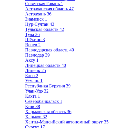
Советская Гавань
1
Астраханская область
47
Астрахань
36
Знаменск
1
Нур-Султан
43
Тульская область
42
Тула
26
Щёкино
3
Венев
2
Павлодарская область
40
Павлодар
39
Аксу
1
Липецкая область
40
Липецк
25
Елец
2
Усмань
1
Республика Бурятия
39
Улан-Удэ
32
Кяхта
1
Северобайкальск
1
Київ
38
Харьковская область
36
Харьков
32
Ханты-Мансийский автономный округ
35
Сургут
17