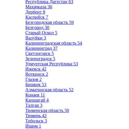
Республика Дагестан
63
Махачкала
36
Дербент
8
Каспийск
7
Белгородская область
59
Белгород
30
Старый Оскол
5
Валуйки
3
Калининградская область
54
Калининград
37
Светлогорск
5
Зеленоградск
5
Удмуртская Республика
53
Ижевск
42
Воткинск
2
Глазов
2
Бишкек
53
Алматинская область
52
Конаев
11
Капшагай
4
Талгар
3
Тюменская область
50
Тюмень
42
Тобольск
3
Ишим
1