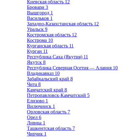
Киевская область
12
Бровари
3
Вышгород
1
Васильков
1
Западно-Казахстанская область
12
Уральск
9
Костромская область
12
Кострома
10
Курганская область
11
Курган
11
Республика Саха (Якутия)
11
Якутск
8
Республика Северная Осетия — Алания
10
Владикавказ
10
Забайкальский край
8
Чита
8
Камчатский край
8
Петропавловск-Камчатский
5
Елизово
1
Вилючинск
1
Орловская область
7
Орел
6
Ливны
1
Ташкентская область
7
Чирчик
1