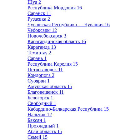
Шуя
2
Республика Мордовия
16
Саранск
11
Рузаевка
2
Чувашская Республика — Чувашия
16
Чебоксары
12
Новочебоксарск
3
Карагандинская область
16
Караганда
13
Темиртау
2
Сарань
1
Республика Карелия
15
Петрозаводск
11
Кондопога
2
Суоярви
1
Амурская область
15
Благовещенск
11
Белогорск
1
Свободный
1
Кабардино-Балкарская Республика
15
Нальчик
12
Баксан
1
Прохладный
1
Абай область
15
Семей
15