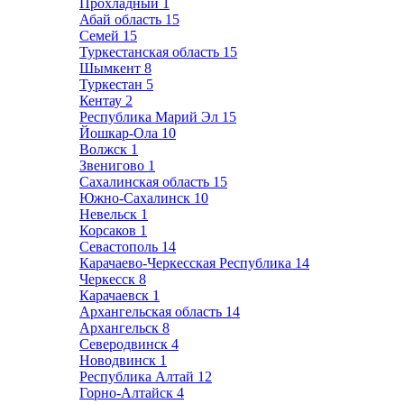
Прохладный
1
Абай область
15
Семей
15
Туркестанская область
15
Шымкент
8
Туркестан
5
Кентау
2
Республика Марий Эл
15
Йошкар-Ола
10
Волжск
1
Звенигово
1
Сахалинская область
15
Южно-Сахалинск
10
Невельск
1
Корсаков
1
Севастополь
14
Карачаево-Черкесская Республика
14
Черкесск
8
Карачаевск
1
Архангельская область
14
Архангельск
8
Северодвинск
4
Новодвинск
1
Республика Алтай
12
Горно-Алтайск
4