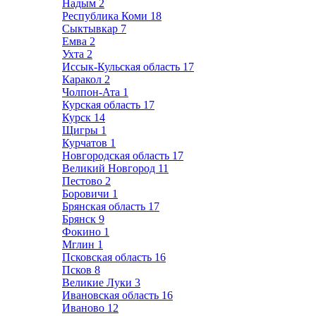
Надым
2
Республика Коми
18
Сыктывкар
7
Емва
2
Ухта
2
Иссык-Кульская область
17
Каракол
2
Чолпон-Ата
1
Курская область
17
Курск
14
Щигры
1
Курчатов
1
Новгородская область
17
Великий Новгород
11
Пестово
2
Боровичи
1
Брянская область
17
Брянск
9
Фокино
1
Мглин
1
Псковская область
16
Псков
8
Великие Луки
3
Ивановская область
16
Иваново
12