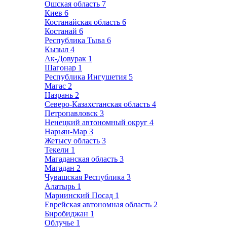
Ошская область
7
Киев
6
Костанайская область
6
Костанай
6
Республика Тыва
6
Кызыл
4
Ак-Довурак
1
Шагонар
1
Республика Ингушетия
5
Магас
2
Назрань
2
Северо-Казахстанская область
4
Петропавловск
3
Ненецкий автономный округ
4
Нарьян-Мар
3
Жетысу область
3
Текели
1
Магаданская область
3
Магадан
2
Чувашская Республика
3
Алатырь
1
Мариинский Посад
1
Еврейская автономная область
2
Биробиджан
1
Облучье
1