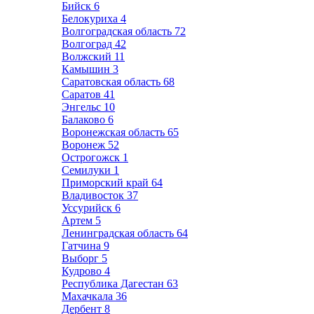
Бийск
6
Белокуриха
4
Волгоградская область
72
Волгоград
42
Волжский
11
Камышин
3
Саратовская область
68
Саратов
41
Энгельс
10
Балаково
6
Воронежская область
65
Воронеж
52
Острогожск
1
Семилуки
1
Приморский край
64
Владивосток
37
Уссурийск
6
Артем
5
Ленинградская область
64
Гатчина
9
Выборг
5
Кудрово
4
Республика Дагестан
63
Махачкала
36
Дербент
8