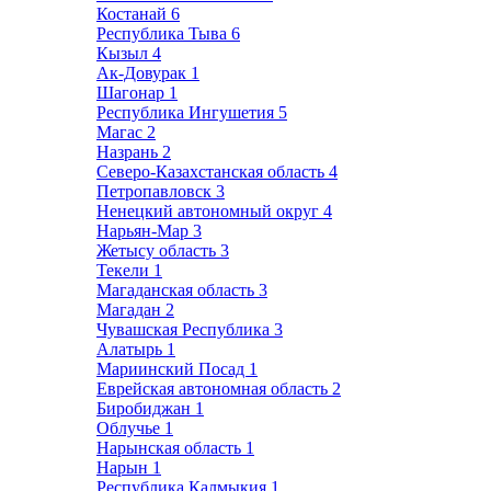
Костанай
6
Республика Тыва
6
Кызыл
4
Ак-Довурак
1
Шагонар
1
Республика Ингушетия
5
Магас
2
Назрань
2
Северо-Казахстанская область
4
Петропавловск
3
Ненецкий автономный округ
4
Нарьян-Мар
3
Жетысу область
3
Текели
1
Магаданская область
3
Магадан
2
Чувашская Республика
3
Алатырь
1
Мариинский Посад
1
Еврейская автономная область
2
Биробиджан
1
Облучье
1
Нарынская область
1
Нарын
1
Республика Калмыкия
1