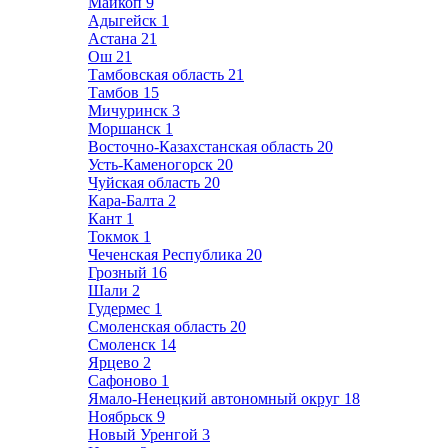
Майкоп
9
Адыгейск
1
Астана
21
Ош
21
Тамбовская область
21
Тамбов
15
Мичуринск
3
Моршанск
1
Восточно-Казахстанская область
20
Усть-Каменогорск
20
Чуйская область
20
Кара-Балта
2
Кант
1
Токмок
1
Чеченская Республика
20
Грозный
16
Шали
2
Гудермес
1
Смоленская область
20
Смоленск
14
Ярцево
2
Сафоново
1
Ямало-Ненецкий автономный округ
18
Ноябрьск
9
Новый Уренгой
3