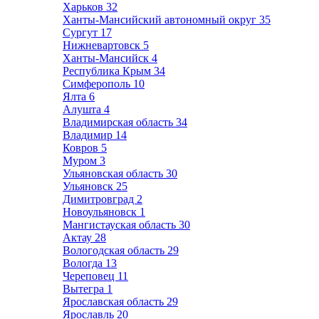
Харьков
32
Ханты-Мансийский автономный округ
35
Сургут
17
Нижневартовск
5
Ханты-Мансийск
4
Республика Крым
34
Симферополь
10
Ялта
6
Алушта
4
Владимирская область
34
Владимир
14
Ковров
5
Муром
3
Ульяновская область
30
Ульяновск
25
Димитровград
2
Новоульяновск
1
Мангистауская область
30
Актау
28
Вологодская область
29
Вологда
13
Череповец
11
Вытегра
1
Ярославская область
29
Ярославль
20