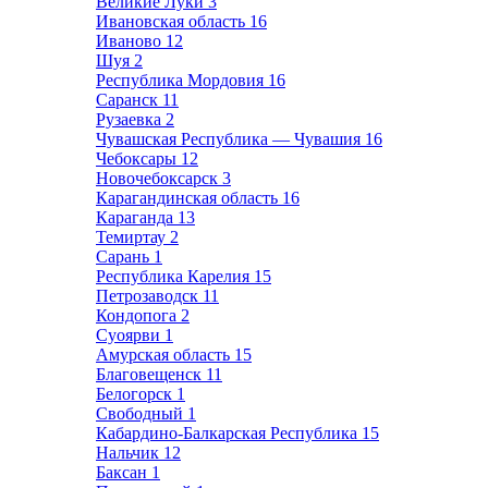
Великие Луки
3
Ивановская область
16
Иваново
12
Шуя
2
Республика Мордовия
16
Саранск
11
Рузаевка
2
Чувашская Республика — Чувашия
16
Чебоксары
12
Новочебоксарск
3
Карагандинская область
16
Караганда
13
Темиртау
2
Сарань
1
Республика Карелия
15
Петрозаводск
11
Кондопога
2
Суоярви
1
Амурская область
15
Благовещенск
11
Белогорск
1
Свободный
1
Кабардино-Балкарская Республика
15
Нальчик
12
Баксан
1