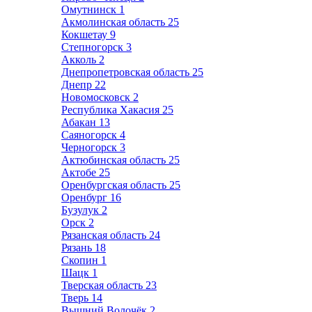
Омутнинск
1
Акмолинская область
25
Кокшетау
9
Степногорск
3
Акколь
2
Днепропетровская область
25
Днепр
22
Новомосковск
2
Республика Хакасия
25
Абакан
13
Саяногорск
4
Черногорск
3
Актюбинская область
25
Актобе
25
Оренбургская область
25
Оренбург
16
Бузулук
2
Орск
2
Рязанская область
24
Рязань
18
Скопин
1
Шацк
1
Тверская область
23
Тверь
14
Вышний Волочёк
2