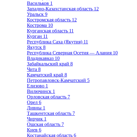
Васильков
1
Западно-Казахстанская область
12
Уральск
9
Костромская область
12
Кострома
10
Курганская область
11
Курган
11
Республика Саха (Якутия)
11
Якутск
8
Республика Северная Осетия — Алания
10
Владикавказ
10
Забайкальский край
8
Чита
8
Камчатский край
8
Петропавловск-Камчатский
5
Елизово
1
Вилючинск
1
Орловская область
7
Орел
6
Ливны
1
Ташкентская область
7
Чирчик
1
Ошская область
7
Киев
6
Костанайская область
6