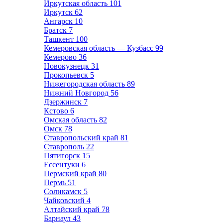
Иркутская область
101
Иркутск
62
Ангарск
10
Братск
7
Ташкент
100
Кемеровская область — Кузбасс
99
Кемерово
36
Новокузнецк
31
Прокопьевск
5
Нижегородская область
89
Нижний Новгород
56
Дзержинск
7
Кстово
6
Омская область
82
Омск
78
Ставропольский край
81
Ставрополь
22
Пятигорск
15
Ессентуки
6
Пермский край
80
Пермь
51
Соликамск
5
Чайковский
4
Алтайский край
78
Барнаул
43