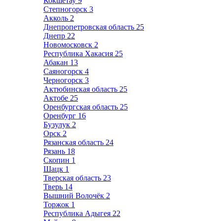
Кокшетау
9
Степногорск
3
Акколь
2
Днепропетровская область
25
Днепр
22
Новомосковск
2
Республика Хакасия
25
Абакан
13
Саяногорск
4
Черногорск
3
Актюбинская область
25
Актобе
25
Оренбургская область
25
Оренбург
16
Бузулук
2
Орск
2
Рязанская область
24
Рязань
18
Скопин
1
Шацк
1
Тверская область
23
Тверь
14
Вышний Волочёк
2
Торжок
1
Республика Адыгея
22