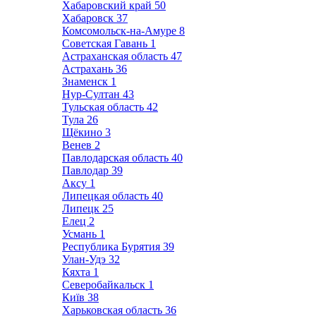
Хабаровский край
50
Хабаровск
37
Комсомольск-на-Амуре
8
Советская Гавань
1
Астраханская область
47
Астрахань
36
Знаменск
1
Нур-Султан
43
Тульская область
42
Тула
26
Щёкино
3
Венев
2
Павлодарская область
40
Павлодар
39
Аксу
1
Липецкая область
40
Липецк
25
Елец
2
Усмань
1
Республика Бурятия
39
Улан-Удэ
32
Кяхта
1
Северобайкальск
1
Київ
38
Харьковская область
36