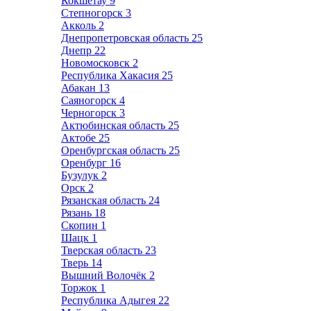
Кокшетау
9
Степногорск
3
Акколь
2
Днепропетровская область
25
Днепр
22
Новомосковск
2
Республика Хакасия
25
Абакан
13
Саяногорск
4
Черногорск
3
Актюбинская область
25
Актобе
25
Оренбургская область
25
Оренбург
16
Бузулук
2
Орск
2
Рязанская область
24
Рязань
18
Скопин
1
Шацк
1
Тверская область
23
Тверь
14
Вышний Волочёк
2
Торжок
1
Республика Адыгея
22