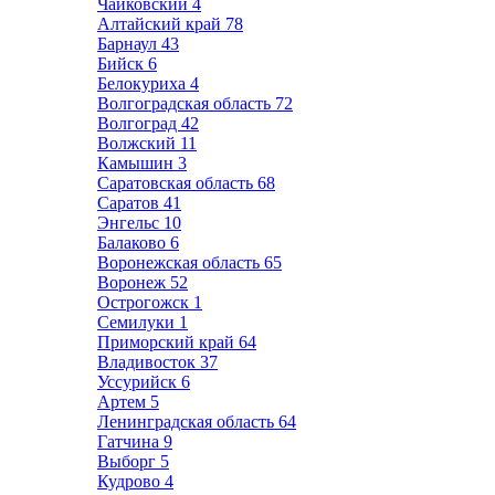
Чайковский
4
Алтайский край
78
Барнаул
43
Бийск
6
Белокуриха
4
Волгоградская область
72
Волгоград
42
Волжский
11
Камышин
3
Саратовская область
68
Саратов
41
Энгельс
10
Балаково
6
Воронежская область
65
Воронеж
52
Острогожск
1
Семилуки
1
Приморский край
64
Владивосток
37
Уссурийск
6
Артем
5
Ленинградская область
64
Гатчина
9
Выборг
5
Кудрово
4