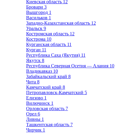
Киевская область
12
Бровари
3
Вышгород
1
Васильков
1
Западно-Казахстанская область
12
Уральск
9
Костромская область
12
Кострома
10
Курганская область
11
Курган
11
Республика Саха (Якутия)
11
Якутск
8
Республика Северная Осетия — Алания
10
Владикавказ
10
Забайкальский край
8
Чита
8
Камчатский край
8
Петропавловск-Камчатский
5
Елизово
1
Вилючинск
1
Орловская область
7
Орел
6
Ливны
1
Ташкентская область
7
Чирчик
1