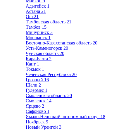
Майкоп
9
Адыгейск
1
Астана
21
Ош
21
Тамбовская область
21
Тамбов
15
Мичуринск
3
Моршанск
1
Восточно-Казахстанская область
20
Усть-Каменогорск
20
Чуйская область
20
Кара-Балта
2
Кант
1
Токмок
1
Чеченская Республика
20
Грозный
16
Шали
2
Гудермес
1
Смоленская область
20
Смоленск
14
Ярцево
2
Сафоново
1
Ямало-Ненецкий автономный округ
18
Ноябрьск
9
Новый Уренгой
3