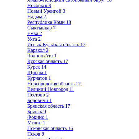
Ноябрьск
9
Новый Уренгой
3
Надым
2
Республика Коми
18
Сыктывкар
7
Емва
2
Ухта
2
Иссык-Кульская область
17
Каракол
2
Чолпон-Ата
1
Курская область
17
Курск
14
Щигры
1
Курчатов
1
Новгородская область
17
Великий Новгород
11
Пестово
2
Боровичи
1
Брянская область
17
Брянск
9
Фокино
1
Мглин
1
Псковская область
16
Псков
8