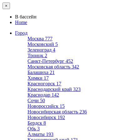
×
В бассейн
Home
Город
Москва
777
Московский
5
Зеленоград
4
Троицк
2
Санкт-Петербург
452
Московская область
342
Балашиха
21
Химки
17
Красногорск
17
Краснодарский край
323
Краснодар
142
Сочи
50
Новороссийск
15
Новосибирская область
236
Новосибирск
192
Бердск
8
Обь
3
Алматы
193
Красноярский край
171