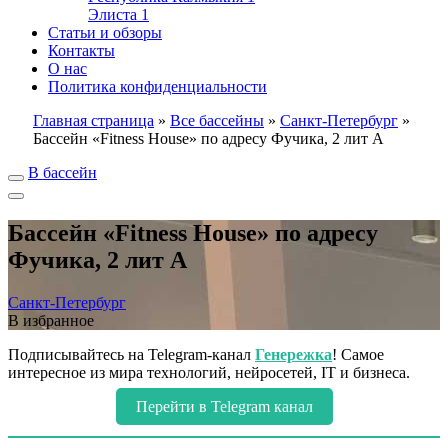
Элиста
1
Статьи и обзоры
Контакты
О нас
Политика конфиденциальности
Главная страница
»
Все бассейны
»
Санкт-Петербург
»
Бассейн «Fitness House» по адресу Фучика, 2 лит А
В бассейн
Бассейн «Fitness House» по адресу
Фучика, 2 лит А
Санкт-Петербург
В избранное
Подписывайтесь на Telegram-канал
Генережка
! Самое
интересное из мира технологий, нейросетей, IT и бизнеса.
Перейти в Telegram канал