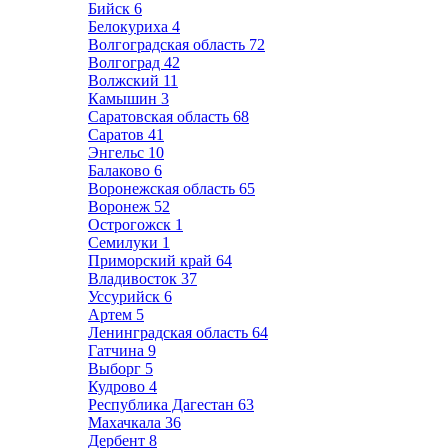
Бийск
6
Белокуриха
4
Волгоградская область
72
Волгоград
42
Волжский
11
Камышин
3
Саратовская область
68
Саратов
41
Энгельс
10
Балаково
6
Воронежская область
65
Воронеж
52
Острогожск
1
Семилуки
1
Приморский край
64
Владивосток
37
Уссурийск
6
Артем
5
Ленинградская область
64
Гатчина
9
Выборг
5
Кудрово
4
Республика Дагестан
63
Махачкала
36
Дербент
8