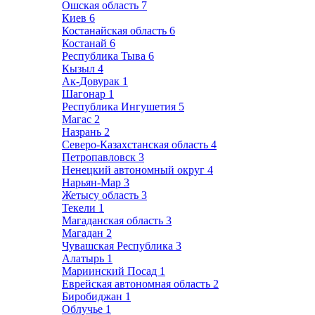
Ошская область
7
Киев
6
Костанайская область
6
Костанай
6
Республика Тыва
6
Кызыл
4
Ак-Довурак
1
Шагонар
1
Республика Ингушетия
5
Магас
2
Назрань
2
Северо-Казахстанская область
4
Петропавловск
3
Ненецкий автономный округ
4
Нарьян-Мар
3
Жетысу область
3
Текели
1
Магаданская область
3
Магадан
2
Чувашская Республика
3
Алатырь
1
Мариинский Посад
1
Еврейская автономная область
2
Биробиджан
1
Облучье
1