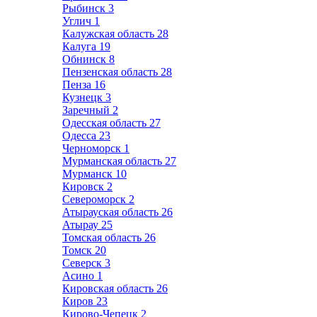
Рыбинск
3
Углич
1
Калужская область
28
Калуга
19
Обнинск
8
Пензенская область
28
Пенза
16
Кузнецк
3
Заречный
2
Одесская область
27
Одесса
23
Черноморск
1
Мурманская область
27
Мурманск
10
Кировск
2
Североморск
2
Атырауская область
26
Атырау
25
Томская область
26
Томск
20
Северск
3
Асино
1
Кировская область
26
Киров
23
Кирово-Чепецк
2