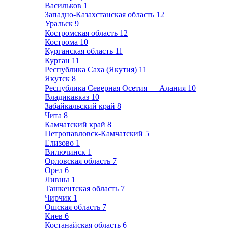
Васильков
1
Западно-Казахстанская область
12
Уральск
9
Костромская область
12
Кострома
10
Курганская область
11
Курган
11
Республика Саха (Якутия)
11
Якутск
8
Республика Северная Осетия — Алания
10
Владикавказ
10
Забайкальский край
8
Чита
8
Камчатский край
8
Петропавловск-Камчатский
5
Елизово
1
Вилючинск
1
Орловская область
7
Орел
6
Ливны
1
Ташкентская область
7
Чирчик
1
Ошская область
7
Киев
6
Костанайская область
6