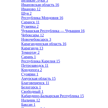
Великие Луки
3
Ивановская область
16
Иваново
12
Шуя
2
Республика Мордовия
16
Саранск
11
Рузаевка
2
Чувашская Республика — Чувашия
16
Чебоксары
12
Новочебоксарск
3
Карагандинская область
16
Караганда
13
Темиртау
2
Сарань
1
Республика Карелия
15
Петрозаводск
11
Кондопога
2
Суоярви
1
Амурская область
15
Благовещенск
11
Белогорск
1
Свободный
1
Кабардино-Балкарская Республика
15
Нальчик
12
Баксан
1