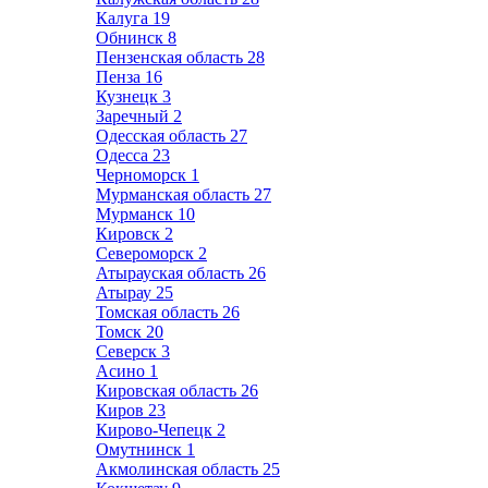
Калуга
19
Обнинск
8
Пензенская область
28
Пенза
16
Кузнецк
3
Заречный
2
Одесская область
27
Одесса
23
Черноморск
1
Мурманская область
27
Мурманск
10
Кировск
2
Североморск
2
Атырауская область
26
Атырау
25
Томская область
26
Томск
20
Северск
3
Асино
1
Кировская область
26
Киров
23
Кирово-Чепецк
2
Омутнинск
1
Акмолинская область
25