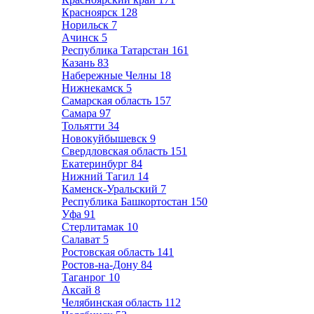
Красноярск
128
Норильск
7
Ачинск
5
Республика Татарстан
161
Казань
83
Набережные Челны
18
Нижнекамск
5
Самарская область
157
Самара
97
Тольятти
34
Новокуйбышевск
9
Свердловская область
151
Екатеринбург
84
Нижний Тагил
14
Каменск-Уральский
7
Республика Башкортостан
150
Уфа
91
Стерлитамак
10
Салават
5
Ростовская область
141
Ростов-на-Дону
84
Таганрог
10
Аксай
8
Челябинская область
112