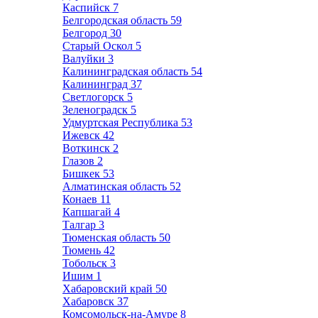
Каспийск
7
Белгородская область
59
Белгород
30
Старый Оскол
5
Валуйки
3
Калининградская область
54
Калининград
37
Светлогорск
5
Зеленоградск
5
Удмуртская Республика
53
Ижевск
42
Воткинск
2
Глазов
2
Бишкек
53
Алматинская область
52
Конаев
11
Капшагай
4
Талгар
3
Тюменская область
50
Тюмень
42
Тобольск
3
Ишим
1
Хабаровский край
50
Хабаровск
37
Комсомольск-на-Амуре
8