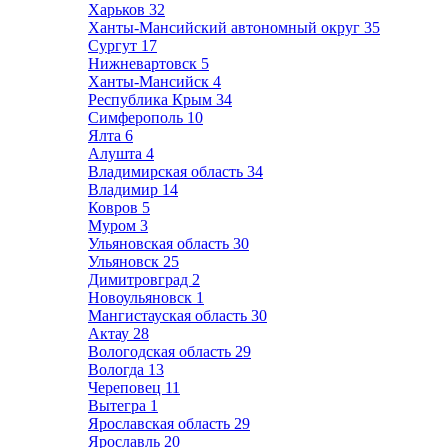
Харьков
32
Ханты-Мансийский автономный округ
35
Сургут
17
Нижневартовск
5
Ханты-Мансийск
4
Республика Крым
34
Симферополь
10
Ялта
6
Алушта
4
Владимирская область
34
Владимир
14
Ковров
5
Муром
3
Ульяновская область
30
Ульяновск
25
Димитровград
2
Новоульяновск
1
Мангистауская область
30
Актау
28
Вологодская область
29
Вологда
13
Череповец
11
Вытегра
1
Ярославская область
29
Ярославль
20