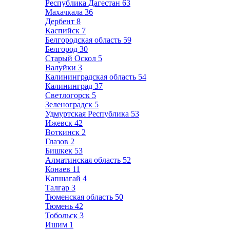
Республика Дагестан
63
Махачкала
36
Дербент
8
Каспийск
7
Белгородская область
59
Белгород
30
Старый Оскол
5
Валуйки
3
Калининградская область
54
Калининград
37
Светлогорск
5
Зеленоградск
5
Удмуртская Республика
53
Ижевск
42
Воткинск
2
Глазов
2
Бишкек
53
Алматинская область
52
Конаев
11
Капшагай
4
Талгар
3
Тюменская область
50
Тюмень
42
Тобольск
3
Ишим
1