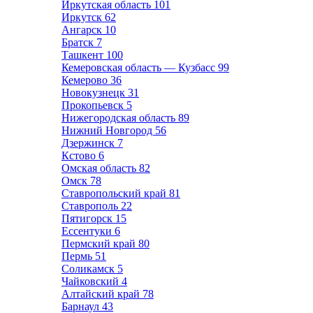
Иркутская область
101
Иркутск
62
Ангарск
10
Братск
7
Ташкент
100
Кемеровская область — Кузбасс
99
Кемерово
36
Новокузнецк
31
Прокопьевск
5
Нижегородская область
89
Нижний Новгород
56
Дзержинск
7
Кстово
6
Омская область
82
Омск
78
Ставропольский край
81
Ставрополь
22
Пятигорск
15
Ессентуки
6
Пермский край
80
Пермь
51
Соликамск
5
Чайковский
4
Алтайский край
78
Барнаул
43