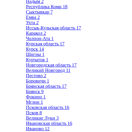
Надым
2
Республика Коми
18
Сыктывкар
7
Емва
2
Ухта
2
Иссык-Кульская область
17
Каракол
2
Чолпон-Ата
1
Курская область
17
Курск
14
Щигры
1
Курчатов
1
Новгородская область
17
Великий Новгород
11
Пестово
2
Боровичи
1
Брянская область
17
Брянск
9
Фокино
1
Мглин
1
Псковская область
16
Псков
8
Великие Луки
3
Ивановская область
16
Иваново
12