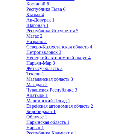
Костанай
6
Республика Тыва
6
Кызыл
4
Ак-Довурак
1
Шагонар
1
Республика Ингушетия
5
Магас
2
Назрань
2
Северо-Казахстанская область
4
Петропавловск
3
Ненецкий автономный округ
4
Нарьян-Мар
3
Жетысу область
3
Текели
1
Магаданская область
3
Магадан
2
Чувашская Республика
3
Алатырь
1
Мариинский Посад
1
Еврейская автономная область
2
Биробиджан
1
Облучье
1
Нарынская область
1
Нарын
1
Республика Калмыкия
1