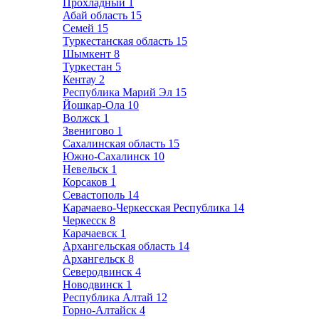
Прохладный
1
Абай область
15
Семей
15
Туркестанская область
15
Шымкент
8
Туркестан
5
Кентау
2
Республика Марий Эл
15
Йошкар-Ола
10
Волжск
1
Звенигово
1
Сахалинская область
15
Южно-Сахалинск
10
Невельск
1
Корсаков
1
Севастополь
14
Карачаево-Черкесская Республика
14
Черкесск
8
Карачаевск
1
Архангельская область
14
Архангельск
8
Северодвинск
4
Новодвинск
1
Республика Алтай
12
Горно-Алтайск
4