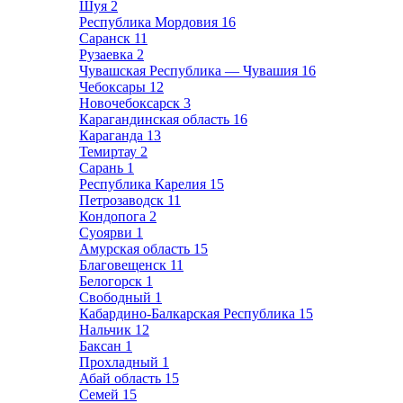
Шуя
2
Республика Мордовия
16
Саранск
11
Рузаевка
2
Чувашская Республика — Чувашия
16
Чебоксары
12
Новочебоксарск
3
Карагандинская область
16
Караганда
13
Темиртау
2
Сарань
1
Республика Карелия
15
Петрозаводск
11
Кондопога
2
Суоярви
1
Амурская область
15
Благовещенск
11
Белогорск
1
Свободный
1
Кабардино-Балкарская Республика
15
Нальчик
12
Баксан
1
Прохладный
1
Абай область
15
Семей
15