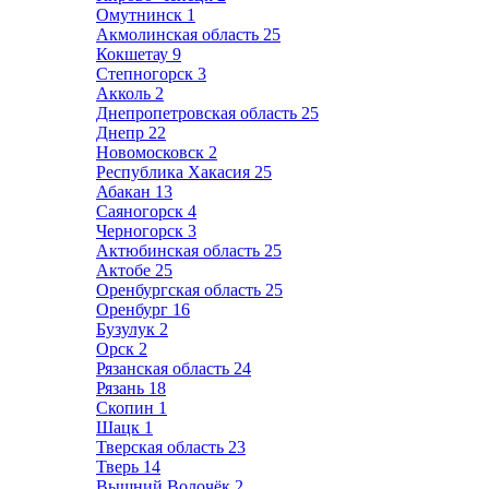
Омутнинск
1
Акмолинская область
25
Кокшетау
9
Степногорск
3
Акколь
2
Днепропетровская область
25
Днепр
22
Новомосковск
2
Республика Хакасия
25
Абакан
13
Саяногорск
4
Черногорск
3
Актюбинская область
25
Актобе
25
Оренбургская область
25
Оренбург
16
Бузулук
2
Орск
2
Рязанская область
24
Рязань
18
Скопин
1
Шацк
1
Тверская область
23
Тверь
14
Вышний Волочёк
2