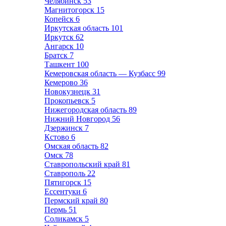
Челябинск
53
Магнитогорск
15
Копейск
6
Иркутская область
101
Иркутск
62
Ангарск
10
Братск
7
Ташкент
100
Кемеровская область — Кузбасс
99
Кемерово
36
Новокузнецк
31
Прокопьевск
5
Нижегородская область
89
Нижний Новгород
56
Дзержинск
7
Кстово
6
Омская область
82
Омск
78
Ставропольский край
81
Ставрополь
22
Пятигорск
15
Ессентуки
6
Пермский край
80
Пермь
51
Соликамск
5