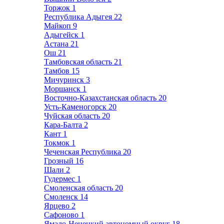
Торжок
1
Республика Адыгея
22
Майкоп
9
Адыгейск
1
Астана
21
Ош
21
Тамбовская область
21
Тамбов
15
Мичуринск
3
Моршанск
1
Восточно-Казахстанская область
20
Усть-Каменогорск
20
Чуйская область
20
Кара-Балта
2
Кант
1
Токмок
1
Чеченская Республика
20
Грозный
16
Шали
2
Гудермес
1
Смоленская область
20
Смоленск
14
Ярцево
2
Сафоново
1
Ямало-Ненецкий автономный округ
18