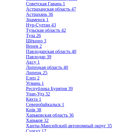
Советская Гавань
1
Астраханская область
47
Астрахань
36
Знаменск
1
Нур-Султан
43
Тульская область
42
Тула
26
Щёкино
3
Венев
2
Павлодарская область
40
Павлодар
39
Аксу
1
Липецкая область
40
Липецк
25
Елец
2
Усмань
1
Республика Бурятия
39
Улан-Удэ
32
Кяхта
1
Северобайкальск
1
Київ
38
Харьковская область
36
Харьков
32
Ханты-Мансийский автономный округ
35
Сургут
17