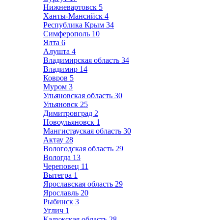
Нижневартовск
5
Ханты-Мансийск
4
Республика Крым
34
Симферополь
10
Ялта
6
Алушта
4
Владимирская область
34
Владимир
14
Ковров
5
Муром
3
Ульяновская область
30
Ульяновск
25
Димитровград
2
Новоульяновск
1
Мангистауская область
30
Актау
28
Вологодская область
29
Вологда
13
Череповец
11
Вытегра
1
Ярославская область
29
Ярославль
20
Рыбинск
3
Углич
1
Калужская область
28