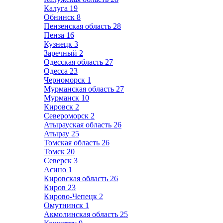
Калуга
19
Обнинск
8
Пензенская область
28
Пенза
16
Кузнецк
3
Заречный
2
Одесская область
27
Одесса
23
Черноморск
1
Мурманская область
27
Мурманск
10
Кировск
2
Североморск
2
Атырауская область
26
Атырау
25
Томская область
26
Томск
20
Северск
3
Асино
1
Кировская область
26
Киров
23
Кирово-Чепецк
2
Омутнинск
1
Акмолинская область
25