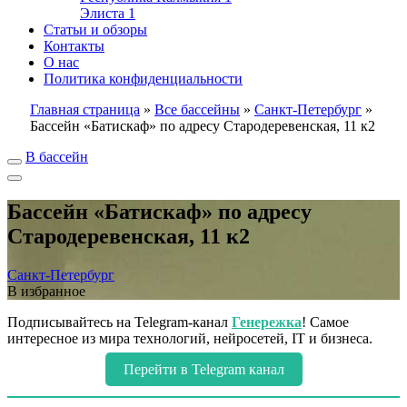
Элиста
1
Статьи и обзоры
Контакты
О нас
Политика конфиденциальности
Главная страница
»
Все бассейны
»
Санкт-Петербург
»
Бассейн «Батискаф» по адресу Стародеревенская, 11 к2
В бассейн
Бассейн «Батискаф» по адресу
Стародеревенская, 11 к2
Санкт-Петербург
В избранное
Подписывайтесь на Telegram-канал
Генережка
! Самое
интересное из мира технологий, нейросетей, IT и бизнеса.
Перейти в Telegram канал