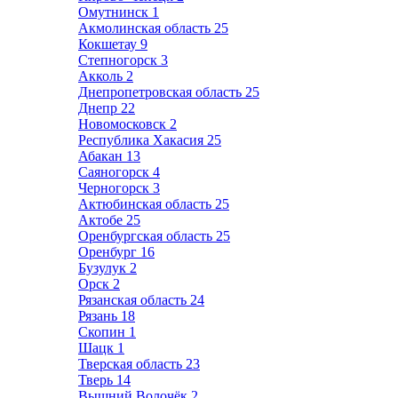
Омутнинск
1
Акмолинская область
25
Кокшетау
9
Степногорск
3
Акколь
2
Днепропетровская область
25
Днепр
22
Новомосковск
2
Республика Хакасия
25
Абакан
13
Саяногорск
4
Черногорск
3
Актюбинская область
25
Актобе
25
Оренбургская область
25
Оренбург
16
Бузулук
2
Орск
2
Рязанская область
24
Рязань
18
Скопин
1
Шацк
1
Тверская область
23
Тверь
14
Вышний Волочёк
2