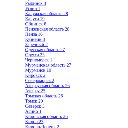
Рыбинск
3
Углич
1
Калужская область
28
Калуга
19
Обнинск
8
Пензенская область
28
Пенза
16
Кузнецк
3
Заречный
2
Одесская область
27
Одесса
23
Черноморск
1
Мурманская область
27
Мурманск
10
Кировск
2
Североморск
2
Атырауская область
26
Атырау
25
Томская область
26
Томск
20
Северск
3
Асино
1
Кировская область
26
Киров
23
Кирово-Чепецк
2