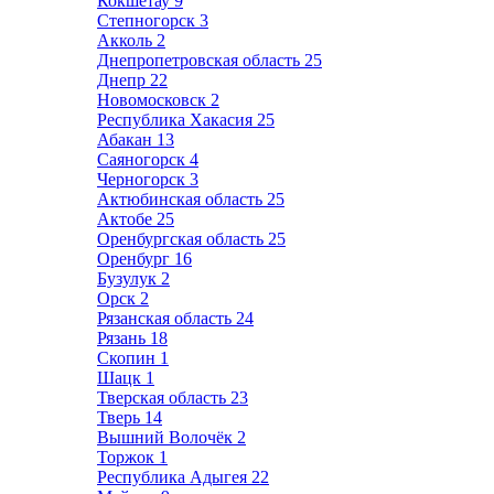
Кокшетау
9
Степногорск
3
Акколь
2
Днепропетровская область
25
Днепр
22
Новомосковск
2
Республика Хакасия
25
Абакан
13
Саяногорск
4
Черногорск
3
Актюбинская область
25
Актобе
25
Оренбургская область
25
Оренбург
16
Бузулук
2
Орск
2
Рязанская область
24
Рязань
18
Скопин
1
Шацк
1
Тверская область
23
Тверь
14
Вышний Волочёк
2
Торжок
1
Республика Адыгея
22