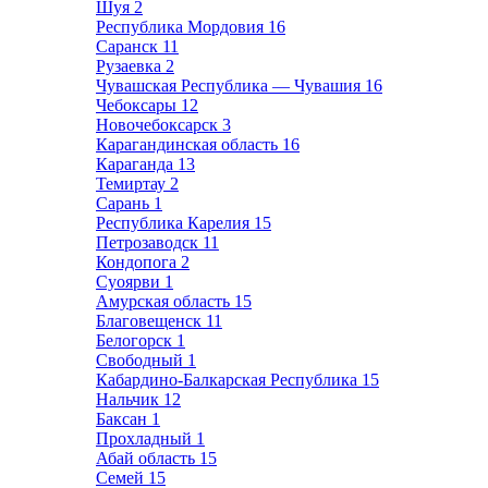
Шуя
2
Республика Мордовия
16
Саранск
11
Рузаевка
2
Чувашская Республика — Чувашия
16
Чебоксары
12
Новочебоксарск
3
Карагандинская область
16
Караганда
13
Темиртау
2
Сарань
1
Республика Карелия
15
Петрозаводск
11
Кондопога
2
Суоярви
1
Амурская область
15
Благовещенск
11
Белогорск
1
Свободный
1
Кабардино-Балкарская Республика
15
Нальчик
12
Баксан
1
Прохладный
1
Абай область
15
Семей
15