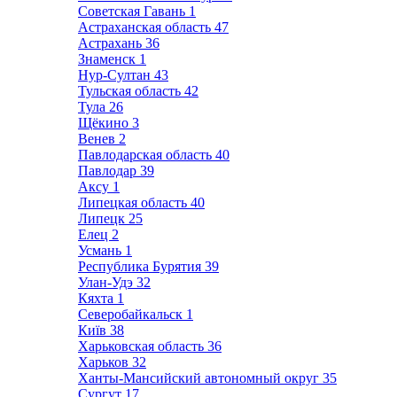
Советская Гавань
1
Астраханская область
47
Астрахань
36
Знаменск
1
Нур-Султан
43
Тульская область
42
Тула
26
Щёкино
3
Венев
2
Павлодарская область
40
Павлодар
39
Аксу
1
Липецкая область
40
Липецк
25
Елец
2
Усмань
1
Республика Бурятия
39
Улан-Удэ
32
Кяхта
1
Северобайкальск
1
Київ
38
Харьковская область
36
Харьков
32
Ханты-Мансийский автономный округ
35
Сургут
17