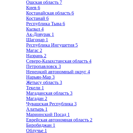
Ошская область
7
Киев
6
Костанайская область
6
Костанай
6
Республика Тыва
6
Кызыл
4
Ак-Довурак
1
Шагонар
1
Республика Ингушетия
5
Магас
2
Назрань
2
Северо-Казахстанская область
4
Петропавловск
3
Ненецкий автономный округ
4
Нарьян-Мар
3
Жетысу область
3
Текели
1
Магаданская область
3
Магадан
2
Чувашская Республика
3
Алатырь
1
Мариинский Посад
1
Еврейская автономная область
2
Биробиджан
1
Облучье
1