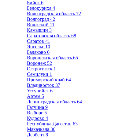
Бийск
6
Белокуриха
4
Волгоградская область
72
Волгоград
42
Волжский
11
Камышин
3
Саратовская область
68
Саратов
41
Энгельс
10
Балаково
6
Воронежская область
65
Воронеж
52
Острогожск
1
Семилуки
1
Приморский край
64
Владивосток
37
Уссурийск
6
Артем
5
Ленинградская область
64
Гатчина
9
Выборг
5
Кудрово
4
Республика Дагестан
63
Махачкала
36
Дербент
8