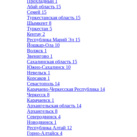
Прохладный
1
Абай область
15
Семей
15
Туркестанская область
15
Шымкент
8
Туркестан
5
Кентау
2
Республика Марий Эл
15
Йошкар-Ола
10
Волжск
1
Звенигово
1
Сахалинская область
15
Южно-Сахалинск
10
Невельск
1
Корсаков
1
Севастополь
14
Карачаево-Черкесская Республика
14
Черкесск
8
Карачаевск
1
Архангельская область
14
Архангельск
8
Северодвинск
4
Новодвинск
1
Республика Алтай
12
Горно-Алтайск
4