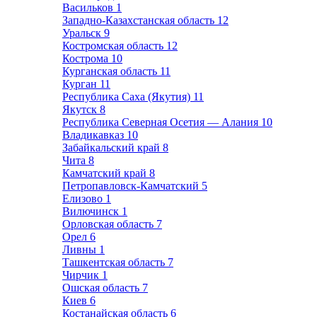
Васильков
1
Западно-Казахстанская область
12
Уральск
9
Костромская область
12
Кострома
10
Курганская область
11
Курган
11
Республика Саха (Якутия)
11
Якутск
8
Республика Северная Осетия — Алания
10
Владикавказ
10
Забайкальский край
8
Чита
8
Камчатский край
8
Петропавловск-Камчатский
5
Елизово
1
Вилючинск
1
Орловская область
7
Орел
6
Ливны
1
Ташкентская область
7
Чирчик
1
Ошская область
7
Киев
6
Костанайская область
6