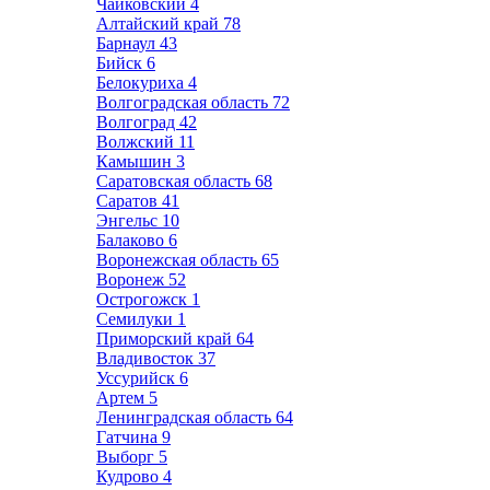
Чайковский
4
Алтайский край
78
Барнаул
43
Бийск
6
Белокуриха
4
Волгоградская область
72
Волгоград
42
Волжский
11
Камышин
3
Саратовская область
68
Саратов
41
Энгельс
10
Балаково
6
Воронежская область
65
Воронеж
52
Острогожск
1
Семилуки
1
Приморский край
64
Владивосток
37
Уссурийск
6
Артем
5
Ленинградская область
64
Гатчина
9
Выборг
5
Кудрово
4