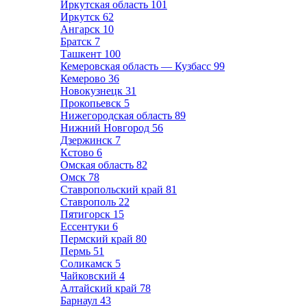
Иркутская область
101
Иркутск
62
Ангарск
10
Братск
7
Ташкент
100
Кемеровская область — Кузбасс
99
Кемерово
36
Новокузнецк
31
Прокопьевск
5
Нижегородская область
89
Нижний Новгород
56
Дзержинск
7
Кстово
6
Омская область
82
Омск
78
Ставропольский край
81
Ставрополь
22
Пятигорск
15
Ессентуки
6
Пермский край
80
Пермь
51
Соликамск
5
Чайковский
4
Алтайский край
78
Барнаул
43