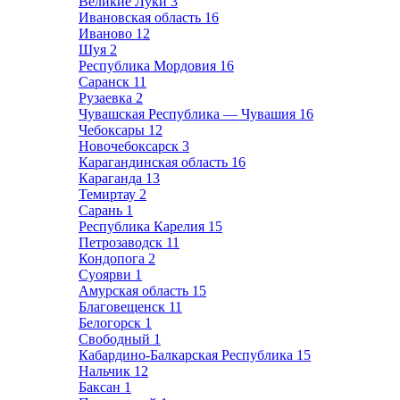
Великие Луки
3
Ивановская область
16
Иваново
12
Шуя
2
Республика Мордовия
16
Саранск
11
Рузаевка
2
Чувашская Республика — Чувашия
16
Чебоксары
12
Новочебоксарск
3
Карагандинская область
16
Караганда
13
Темиртау
2
Сарань
1
Республика Карелия
15
Петрозаводск
11
Кондопога
2
Суоярви
1
Амурская область
15
Благовещенск
11
Белогорск
1
Свободный
1
Кабардино-Балкарская Республика
15
Нальчик
12
Баксан
1