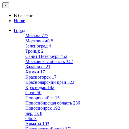
×
В бассейн
Home
Город
Москва
777
Московский
5
Зеленоград
4
Троицк
2
Санкт-Петербург
452
Московская область
342
Балашиха
21
Химки
17
Красногорск
17
Краснодарский край
323
Краснодар
142
Сочи
50
Новороссийск
15
Новосибирская область
236
Новосибирск
192
Бердск
8
Обь
3
Алматы
193
Красноярский край
171