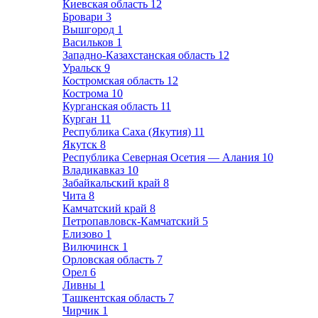
Киевская область
12
Бровари
3
Вышгород
1
Васильков
1
Западно-Казахстанская область
12
Уральск
9
Костромская область
12
Кострома
10
Курганская область
11
Курган
11
Республика Саха (Якутия)
11
Якутск
8
Республика Северная Осетия — Алания
10
Владикавказ
10
Забайкальский край
8
Чита
8
Камчатский край
8
Петропавловск-Камчатский
5
Елизово
1
Вилючинск
1
Орловская область
7
Орел
6
Ливны
1
Ташкентская область
7
Чирчик
1