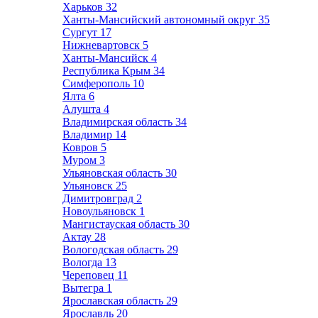
Харьков
32
Ханты-Мансийский автономный округ
35
Сургут
17
Нижневартовск
5
Ханты-Мансийск
4
Республика Крым
34
Симферополь
10
Ялта
6
Алушта
4
Владимирская область
34
Владимир
14
Ковров
5
Муром
3
Ульяновская область
30
Ульяновск
25
Димитровград
2
Новоульяновск
1
Мангистауская область
30
Актау
28
Вологодская область
29
Вологда
13
Череповец
11
Вытегра
1
Ярославская область
29
Ярославль
20