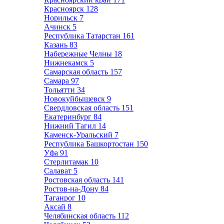
Красноярск
128
Норильск
7
Ачинск
5
Республика Татарстан
161
Казань
83
Набережные Челны
18
Нижнекамск
5
Самарская область
157
Самара
97
Тольятти
34
Новокуйбышевск
9
Свердловская область
151
Екатеринбург
84
Нижний Тагил
14
Каменск-Уральский
7
Республика Башкортостан
150
Уфа
91
Стерлитамак
10
Салават
5
Ростовская область
141
Ростов-на-Дону
84
Таганрог
10
Аксай
8
Челябинская область
112