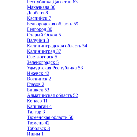
Республика Дагестан
63
Махачкала
36
Дербент
8
Каспийск
7
Белгородская область
59
Белгород
30
Старый Оскол
5
Валуйки
3
Калининградская область
54
Калининград
37
Светлогорск
5
Зеленоградск
5
Удмуртская Республика
53
Ижевск
42
Воткинск
2
Глазов
2
Бишкек
53
Алматинская область
52
Конаев
11
Капшагай
4
Талгар
3
Тюменская область
50
Тюмень
42
Тобольск
3
Ишим
1