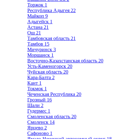
Торжок
1
Республика Адыгея
22
Майкоп
9
Адыгейск
1
Астана
21
Ош
21
Тамбовская область
21
Тамбов
15
Мичуринск
3
Моршанск
1
Восточно-Казахстанская область
20
Усть-Каменогорск
20
Чуйская область
20
Кара-Балта
2
Кант
1
Токмок
1
Чеченская Республика
20
Грозный
16
Шали
2
Гудермес
1
Смоленская область
20
Смоленск
14
Ярцево
2
Сафоново
1
Ямало-Ненецкий автономный округ
18