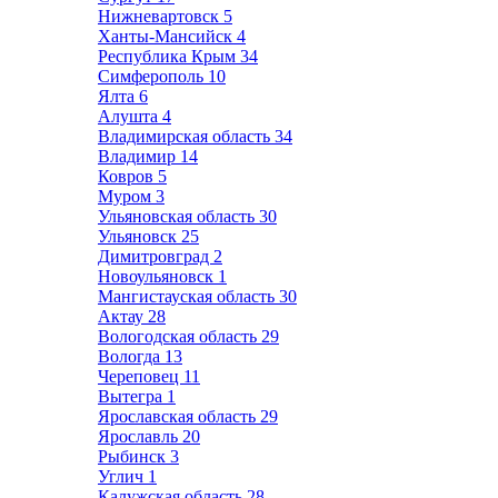
Нижневартовск
5
Ханты-Мансийск
4
Республика Крым
34
Симферополь
10
Ялта
6
Алушта
4
Владимирская область
34
Владимир
14
Ковров
5
Муром
3
Ульяновская область
30
Ульяновск
25
Димитровград
2
Новоульяновск
1
Мангистауская область
30
Актау
28
Вологодская область
29
Вологда
13
Череповец
11
Вытегра
1
Ярославская область
29
Ярославль
20
Рыбинск
3
Углич
1
Калужская область
28