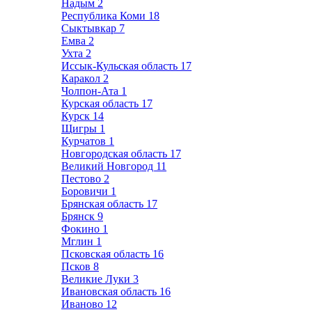
Надым
2
Республика Коми
18
Сыктывкар
7
Емва
2
Ухта
2
Иссык-Кульская область
17
Каракол
2
Чолпон-Ата
1
Курская область
17
Курск
14
Щигры
1
Курчатов
1
Новгородская область
17
Великий Новгород
11
Пестово
2
Боровичи
1
Брянская область
17
Брянск
9
Фокино
1
Мглин
1
Псковская область
16
Псков
8
Великие Луки
3
Ивановская область
16
Иваново
12