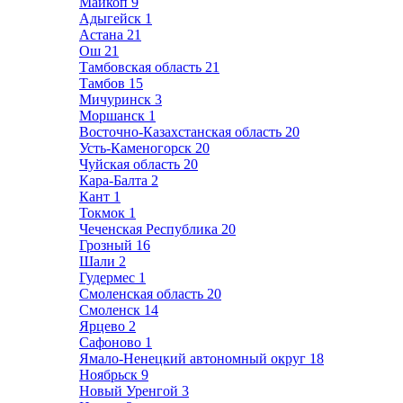
Майкоп
9
Адыгейск
1
Астана
21
Ош
21
Тамбовская область
21
Тамбов
15
Мичуринск
3
Моршанск
1
Восточно-Казахстанская область
20
Усть-Каменогорск
20
Чуйская область
20
Кара-Балта
2
Кант
1
Токмок
1
Чеченская Республика
20
Грозный
16
Шали
2
Гудермес
1
Смоленская область
20
Смоленск
14
Ярцево
2
Сафоново
1
Ямало-Ненецкий автономный округ
18
Ноябрьск
9
Новый Уренгой
3