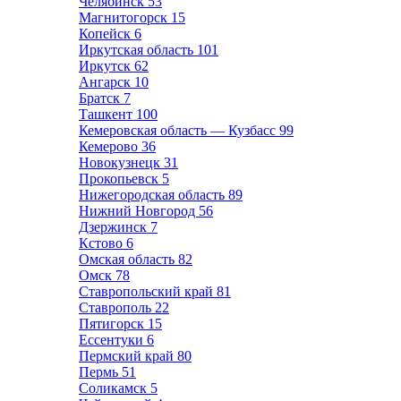
Челябинск
53
Магнитогорск
15
Копейск
6
Иркутская область
101
Иркутск
62
Ангарск
10
Братск
7
Ташкент
100
Кемеровская область — Кузбасс
99
Кемерово
36
Новокузнецк
31
Прокопьевск
5
Нижегородская область
89
Нижний Новгород
56
Дзержинск
7
Кстово
6
Омская область
82
Омск
78
Ставропольский край
81
Ставрополь
22
Пятигорск
15
Ессентуки
6
Пермский край
80
Пермь
51
Соликамск
5