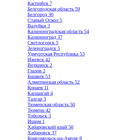
Каспийск
7
Белгородская область
59
Белгород
30
Старый Оскол
5
Валуйки
3
Калининградская область
54
Калининград
37
Светлогорск
5
Зеленоградск
5
Удмуртская Республика
53
Ижевск
42
Воткинск
2
Глазов
2
Бишкек
53
Алматинская область
52
Конаев
11
Капшагай
4
Талгар
3
Тюменская область
50
Тюмень
42
Тобольск
3
Ишим
1
Хабаровский край
50
Хабаровск
37
Комсомольск-на-Амуре
8