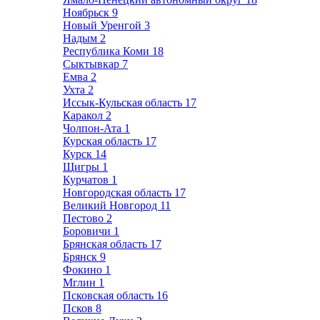
Ноябрьск
9
Новый Уренгой
3
Надым
2
Республика Коми
18
Сыктывкар
7
Емва
2
Ухта
2
Иссык-Кульская область
17
Каракол
2
Чолпон-Ата
1
Курская область
17
Курск
14
Щигры
1
Курчатов
1
Новгородская область
17
Великий Новгород
11
Пестово
2
Боровичи
1
Брянская область
17
Брянск
9
Фокино
1
Мглин
1
Псковская область
16
Псков
8