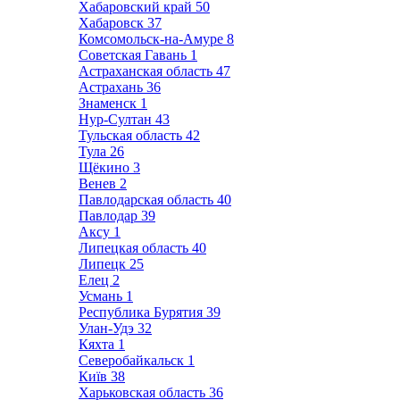
Хабаровский край
50
Хабаровск
37
Комсомольск-на-Амуре
8
Советская Гавань
1
Астраханская область
47
Астрахань
36
Знаменск
1
Нур-Султан
43
Тульская область
42
Тула
26
Щёкино
3
Венев
2
Павлодарская область
40
Павлодар
39
Аксу
1
Липецкая область
40
Липецк
25
Елец
2
Усмань
1
Республика Бурятия
39
Улан-Удэ
32
Кяхта
1
Северобайкальск
1
Київ
38
Харьковская область
36