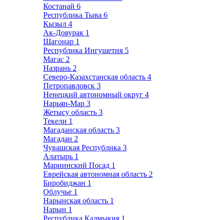
Костанай
6
Республика Тыва
6
Кызыл
4
Ак-Довурак
1
Шагонар
1
Республика Ингушетия
5
Магас
2
Назрань
2
Северо-Казахстанская область
4
Петропавловск
3
Ненецкий автономный округ
4
Нарьян-Мар
3
Жетысу область
3
Текели
1
Магаданская область
3
Магадан
2
Чувашская Республика
3
Алатырь
1
Мариинский Посад
1
Еврейская автономная область
2
Биробиджан
1
Облучье
1
Нарынская область
1
Нарын
1
Республика Калмыкия
1