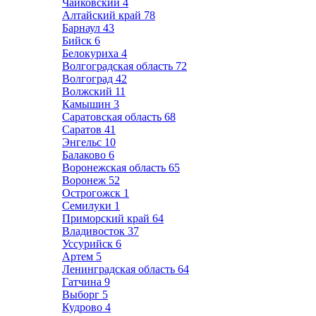
Чайковский
4
Алтайский край
78
Барнаул
43
Бийск
6
Белокуриха
4
Волгоградская область
72
Волгоград
42
Волжский
11
Камышин
3
Саратовская область
68
Саратов
41
Энгельс
10
Балаково
6
Воронежская область
65
Воронеж
52
Острогожск
1
Семилуки
1
Приморский край
64
Владивосток
37
Уссурийск
6
Артем
5
Ленинградская область
64
Гатчина
9
Выборг
5
Кудрово
4