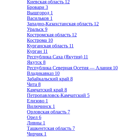
Киевская область
12
Бровари
3
Вышгород
1
Васильков
1
Западно-Казахстанская область
12
Уральск
9
Костромская область
12
Кострома
10
Курганская область
11
Курган
11
Республика Саха (Якутия)
11
Якутск
8
Республика Северная Осетия — Алания
10
Владикавказ
10
Забайкальский край
8
Чита
8
Камчатский край
8
Петропавловск-Камчатский
5
Елизово
1
Вилючинск
1
Орловская область
7
Орел
6
Ливны
1
Ташкентская область
7
Чирчик
1