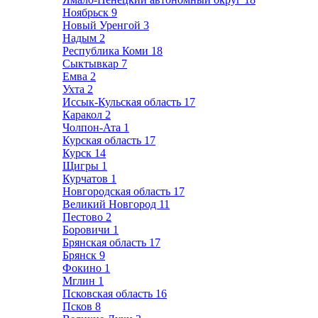
Ноябрьск
9
Новый Уренгой
3
Надым
2
Республика Коми
18
Сыктывкар
7
Емва
2
Ухта
2
Иссык-Кульская область
17
Каракол
2
Чолпон-Ата
1
Курская область
17
Курск
14
Щигры
1
Курчатов
1
Новгородская область
17
Великий Новгород
11
Пестово
2
Боровичи
1
Брянская область
17
Брянск
9
Фокино
1
Мглин
1
Псковская область
16
Псков
8