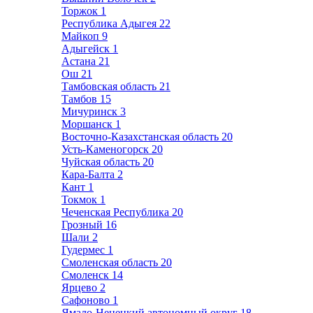
Торжок
1
Республика Адыгея
22
Майкоп
9
Адыгейск
1
Астана
21
Ош
21
Тамбовская область
21
Тамбов
15
Мичуринск
3
Моршанск
1
Восточно-Казахстанская область
20
Усть-Каменогорск
20
Чуйская область
20
Кара-Балта
2
Кант
1
Токмок
1
Чеченская Республика
20
Грозный
16
Шали
2
Гудермес
1
Смоленская область
20
Смоленск
14
Ярцево
2
Сафоново
1
Ямало-Ненецкий автономный округ
18