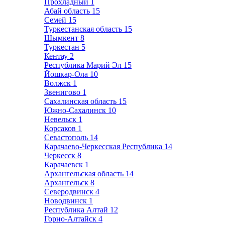
Прохладный
1
Абай область
15
Семей
15
Туркестанская область
15
Шымкент
8
Туркестан
5
Кентау
2
Республика Марий Эл
15
Йошкар-Ола
10
Волжск
1
Звенигово
1
Сахалинская область
15
Южно-Сахалинск
10
Невельск
1
Корсаков
1
Севастополь
14
Карачаево-Черкесская Республика
14
Черкесск
8
Карачаевск
1
Архангельская область
14
Архангельск
8
Северодвинск
4
Новодвинск
1
Республика Алтай
12
Горно-Алтайск
4