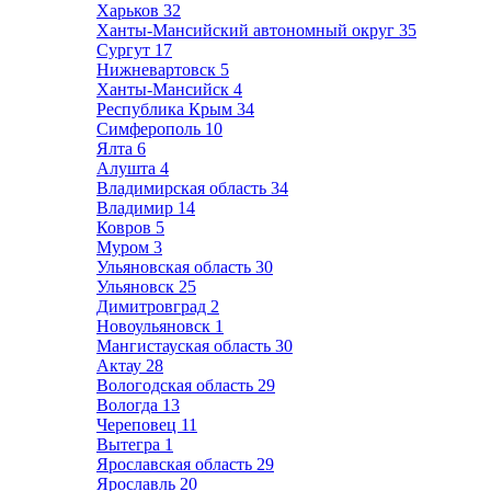
Харьков
32
Ханты-Мансийский автономный округ
35
Сургут
17
Нижневартовск
5
Ханты-Мансийск
4
Республика Крым
34
Симферополь
10
Ялта
6
Алушта
4
Владимирская область
34
Владимир
14
Ковров
5
Муром
3
Ульяновская область
30
Ульяновск
25
Димитровград
2
Новоульяновск
1
Мангистауская область
30
Актау
28
Вологодская область
29
Вологда
13
Череповец
11
Вытегра
1
Ярославская область
29
Ярославль
20