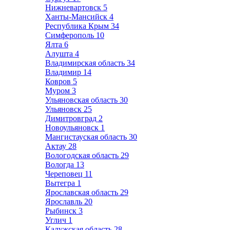
Нижневартовск
5
Ханты-Мансийск
4
Республика Крым
34
Симферополь
10
Ялта
6
Алушта
4
Владимирская область
34
Владимир
14
Ковров
5
Муром
3
Ульяновская область
30
Ульяновск
25
Димитровград
2
Новоульяновск
1
Мангистауская область
30
Актау
28
Вологодская область
29
Вологда
13
Череповец
11
Вытегра
1
Ярославская область
29
Ярославль
20
Рыбинск
3
Углич
1
Калужская область
28