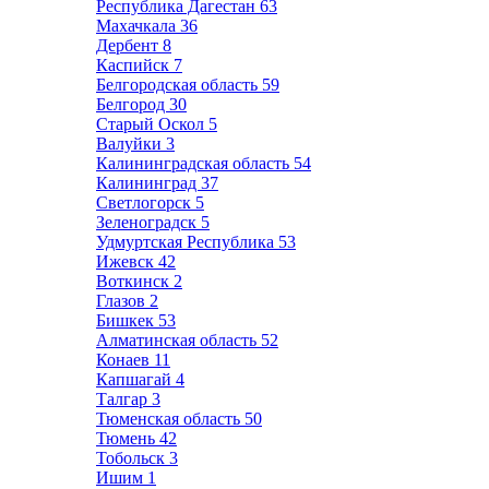
Республика Дагестан
63
Махачкала
36
Дербент
8
Каспийск
7
Белгородская область
59
Белгород
30
Старый Оскол
5
Валуйки
3
Калининградская область
54
Калининград
37
Светлогорск
5
Зеленоградск
5
Удмуртская Республика
53
Ижевск
42
Воткинск
2
Глазов
2
Бишкек
53
Алматинская область
52
Конаев
11
Капшагай
4
Талгар
3
Тюменская область
50
Тюмень
42
Тобольск
3
Ишим
1