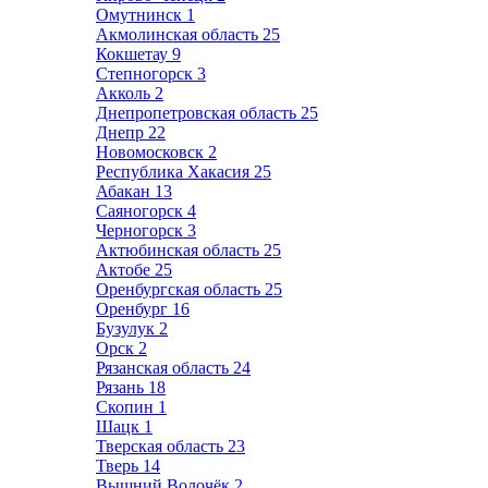
Омутнинск
1
Акмолинская область
25
Кокшетау
9
Степногорск
3
Акколь
2
Днепропетровская область
25
Днепр
22
Новомосковск
2
Республика Хакасия
25
Абакан
13
Саяногорск
4
Черногорск
3
Актюбинская область
25
Актобе
25
Оренбургская область
25
Оренбург
16
Бузулук
2
Орск
2
Рязанская область
24
Рязань
18
Скопин
1
Шацк
1
Тверская область
23
Тверь
14
Вышний Волочёк
2