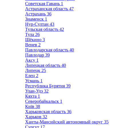
Советская Гавань
1
Астраханская область
47
Астрахань
36
Знаменск
1
Нур-Султан
43
Тульская область
42
Тула
26
Щёкино
3
Венев
2
Павлодарская область
40
Павлодар
39
Аксу
1
Липецкая область
40
Липецк
25
Елец
2
Усмань
1
Республика Бурятия
39
Улан-Удэ
32
Кяхта
1
Северобайкальск
1
Київ
38
Харьковская область
36
Харьков
32
Ханты-Мансийский автономный округ
35
Сургут
17