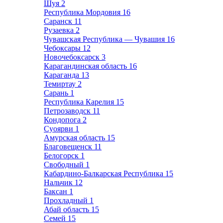
Шуя
2
Республика Мордовия
16
Саранск
11
Рузаевка
2
Чувашская Республика — Чувашия
16
Чебоксары
12
Новочебоксарск
3
Карагандинская область
16
Караганда
13
Темиртау
2
Сарань
1
Республика Карелия
15
Петрозаводск
11
Кондопога
2
Суоярви
1
Амурская область
15
Благовещенск
11
Белогорск
1
Свободный
1
Кабардино-Балкарская Республика
15
Нальчик
12
Баксан
1
Прохладный
1
Абай область
15
Семей
15