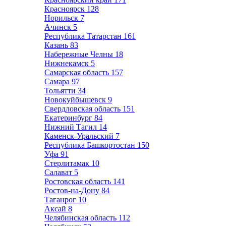
Красноярск
128
Норильск
7
Ачинск
5
Республика Татарстан
161
Казань
83
Набережные Челны
18
Нижнекамск
5
Самарская область
157
Самара
97
Тольятти
34
Новокуйбышевск
9
Свердловская область
151
Екатеринбург
84
Нижний Тагил
14
Каменск-Уральский
7
Республика Башкортостан
150
Уфа
91
Стерлитамак
10
Салават
5
Ростовская область
141
Ростов-на-Дону
84
Таганрог
10
Аксай
8
Челябинская область
112