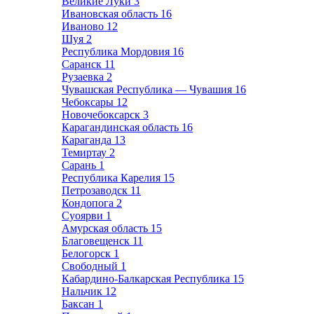
Великие Луки
3
Ивановская область
16
Иваново
12
Шуя
2
Республика Мордовия
16
Саранск
11
Рузаевка
2
Чувашская Республика — Чувашия
16
Чебоксары
12
Новочебоксарск
3
Карагандинская область
16
Караганда
13
Темиртау
2
Сарань
1
Республика Карелия
15
Петрозаводск
11
Кондопога
2
Суоярви
1
Амурская область
15
Благовещенск
11
Белогорск
1
Свободный
1
Кабардино-Балкарская Республика
15
Нальчик
12
Баксан
1