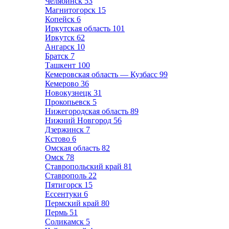
Челябинск
53
Магнитогорск
15
Копейск
6
Иркутская область
101
Иркутск
62
Ангарск
10
Братск
7
Ташкент
100
Кемеровская область — Кузбасс
99
Кемерово
36
Новокузнецк
31
Прокопьевск
5
Нижегородская область
89
Нижний Новгород
56
Дзержинск
7
Кстово
6
Омская область
82
Омск
78
Ставропольский край
81
Ставрополь
22
Пятигорск
15
Ессентуки
6
Пермский край
80
Пермь
51
Соликамск
5