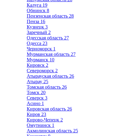
Калуга
19
Обнинск
8
Пензенская область
28
Пенза
16
Кузнецк
3
Заречный
2
Одесская область
27
Одесса
23
Черноморск
1
Мурманская область
27
Мурманск
10
Кировск
2
Североморск
2
Атырауская область
26
Атырау
25
Томская область
26
Томск
20
Северск
3
Асино
1
Кировская область
26
Киров
23
Кирово-Чепецк
2
Омутнинск
1
Акмолинская область
25