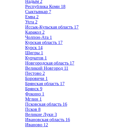
Надым
2
Республика Коми
18
Сыктывкар
7
Емва
2
Ухта
2
Иссык-Кульская область
17
Каракол
2
Чолпон-Ата
1
Курская область
17
Курск
14
Щигры
1
Курчатов
1
Новгородская область
17
Великий Новгород
11
Пестово
2
Боровичи
1
Брянская область
17
Брянск
9
Фокино
1
Мглин
1
Псковская область
16
Псков
8
Великие Луки
3
Ивановская область
16
Иваново
12