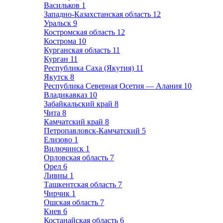
Васильков
1
Западно-Казахстанская область
12
Уральск
9
Костромская область
12
Кострома
10
Курганская область
11
Курган
11
Республика Саха (Якутия)
11
Якутск
8
Республика Северная Осетия — Алания
10
Владикавказ
10
Забайкальский край
8
Чита
8
Камчатский край
8
Петропавловск-Камчатский
5
Елизово
1
Вилючинск
1
Орловская область
7
Орел
6
Ливны
1
Ташкентская область
7
Чирчик
1
Ошская область
7
Киев
6
Костанайская область
6