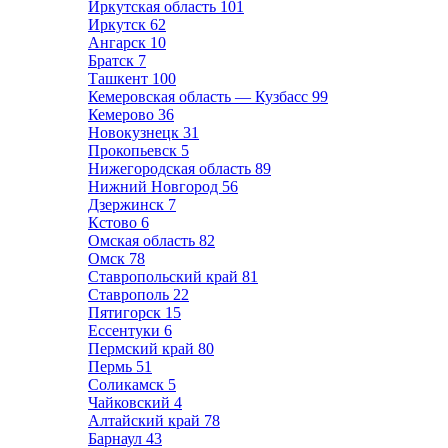
Иркутская область
101
Иркутск
62
Ангарск
10
Братск
7
Ташкент
100
Кемеровская область — Кузбасс
99
Кемерово
36
Новокузнецк
31
Прокопьевск
5
Нижегородская область
89
Нижний Новгород
56
Дзержинск
7
Кстово
6
Омская область
82
Омск
78
Ставропольский край
81
Ставрополь
22
Пятигорск
15
Ессентуки
6
Пермский край
80
Пермь
51
Соликамск
5
Чайковский
4
Алтайский край
78
Барнаул
43