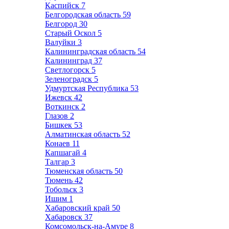
Каспийск
7
Белгородская область
59
Белгород
30
Старый Оскол
5
Валуйки
3
Калининградская область
54
Калининград
37
Светлогорск
5
Зеленоградск
5
Удмуртская Республика
53
Ижевск
42
Воткинск
2
Глазов
2
Бишкек
53
Алматинская область
52
Конаев
11
Капшагай
4
Талгар
3
Тюменская область
50
Тюмень
42
Тобольск
3
Ишим
1
Хабаровский край
50
Хабаровск
37
Комсомольск-на-Амуре
8