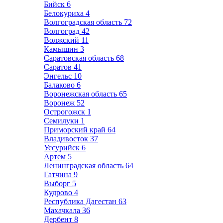
Бийск
6
Белокуриха
4
Волгоградская область
72
Волгоград
42
Волжский
11
Камышин
3
Саратовская область
68
Саратов
41
Энгельс
10
Балаково
6
Воронежская область
65
Воронеж
52
Острогожск
1
Семилуки
1
Приморский край
64
Владивосток
37
Уссурийск
6
Артем
5
Ленинградская область
64
Гатчина
9
Выборг
5
Кудрово
4
Республика Дагестан
63
Махачкала
36
Дербент
8