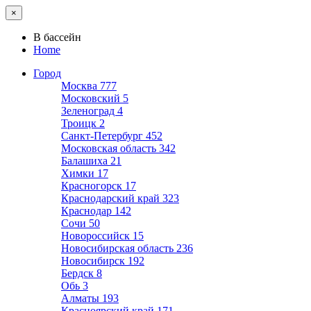
×
В бассейн
Home
Город
Москва
777
Московский
5
Зеленоград
4
Троицк
2
Санкт-Петербург
452
Московская область
342
Балашиха
21
Химки
17
Красногорск
17
Краснодарский край
323
Краснодар
142
Сочи
50
Новороссийск
15
Новосибирская область
236
Новосибирск
192
Бердск
8
Обь
3
Алматы
193
Красноярский край
171