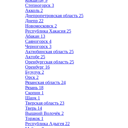
Кокшетау
9
Степногорск
3
Акколь
2
Днепропетровская область
25
Днепр
22
Новомосковск
2
Республика Хакасия
25
Абакан
13
Саяногорск
4
Черногорск
3
Актюбинская область
25
Актобе
25
Оренбургская область
25
Оренбург
16
Бузулук
2
Орск
2
Рязанская область
24
Рязань
18
Скопин
1
Шацк
1
Тверская область
23
Тверь
14
Вышний Волочёк
2
Торжок
1
Республика Адыгея
22