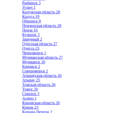
Рыбинск
3
Углич
1
Калужская область
28
Калуга
19
Обнинск
8
Пензенская область
28
Пенза
16
Кузнецк
3
Заречный
2
Одесская область
27
Одесса
23
Черноморск
1
Мурманская область
27
Мурманск
10
Кировск
2
Североморск
2
Атырауская область
26
Атырау
25
Томская область
26
Томск
20
Северск
3
Асино
1
Кировская область
26
Киров
23
Кирово-Чепецк
2