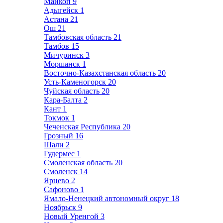
Майкоп
9
Адыгейск
1
Астана
21
Ош
21
Тамбовская область
21
Тамбов
15
Мичуринск
3
Моршанск
1
Восточно-Казахстанская область
20
Усть-Каменогорск
20
Чуйская область
20
Кара-Балта
2
Кант
1
Токмок
1
Чеченская Республика
20
Грозный
16
Шали
2
Гудермес
1
Смоленская область
20
Смоленск
14
Ярцево
2
Сафоново
1
Ямало-Ненецкий автономный округ
18
Ноябрьск
9
Новый Уренгой
3