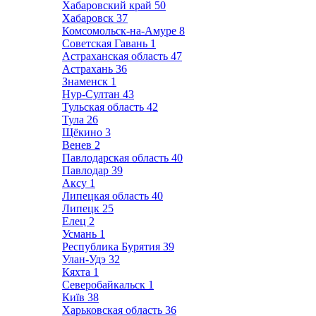
Хабаровский край
50
Хабаровск
37
Комсомольск-на-Амуре
8
Советская Гавань
1
Астраханская область
47
Астрахань
36
Знаменск
1
Нур-Султан
43
Тульская область
42
Тула
26
Щёкино
3
Венев
2
Павлодарская область
40
Павлодар
39
Аксу
1
Липецкая область
40
Липецк
25
Елец
2
Усмань
1
Республика Бурятия
39
Улан-Удэ
32
Кяхта
1
Северобайкальск
1
Київ
38
Харьковская область
36