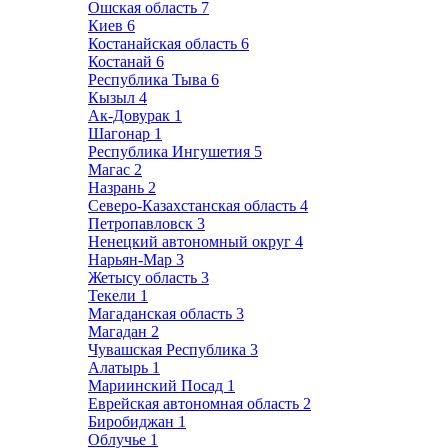
Ошская область
7
Киев
6
Костанайская область
6
Костанай
6
Республика Тыва
6
Кызыл
4
Ак-Довурак
1
Шагонар
1
Республика Ингушетия
5
Магас
2
Назрань
2
Северо-Казахстанская область
4
Петропавловск
3
Ненецкий автономный округ
4
Нарьян-Мар
3
Жетысу область
3
Текели
1
Магаданская область
3
Магадан
2
Чувашская Республика
3
Алатырь
1
Мариинский Посад
1
Еврейская автономная область
2
Биробиджан
1
Облучье
1