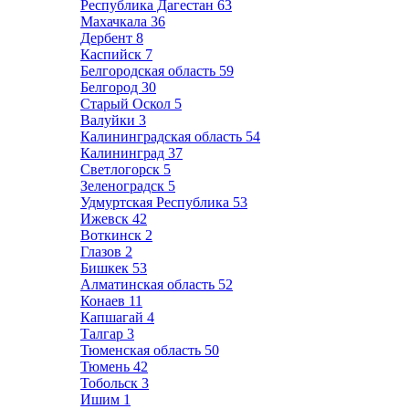
Республика Дагестан
63
Махачкала
36
Дербент
8
Каспийск
7
Белгородская область
59
Белгород
30
Старый Оскол
5
Валуйки
3
Калининградская область
54
Калининград
37
Светлогорск
5
Зеленоградск
5
Удмуртская Республика
53
Ижевск
42
Воткинск
2
Глазов
2
Бишкек
53
Алматинская область
52
Конаев
11
Капшагай
4
Талгар
3
Тюменская область
50
Тюмень
42
Тобольск
3
Ишим
1