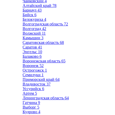
Чайковский
4
Алтайский край
78
Барнаул
43
Бийск
6
Белокуриха
4
Волгоградская область
72
Волгоград
42
Волжский
11
Камышин
3
Саратовская область
68
Саратов
41
Энгельс
10
Балаково
6
Воронежская область
65
Воронеж
52
Острогожск
1
Семилуки
1
Приморский край
64
Владивосток
37
Уссурийск
6
Артем
5
Ленинградская область
64
Гатчина
9
Выборг
5
Кудрово
4