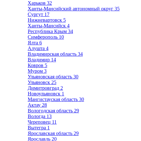
Харьков
32
Ханты-Мансийский автономный округ
35
Сургут
17
Нижневартовск
5
Ханты-Мансийск
4
Республика Крым
34
Симферополь
10
Ялта
6
Алушта
4
Владимирская область
34
Владимир
14
Ковров
5
Муром
3
Ульяновская область
30
Ульяновск
25
Димитровград
2
Новоульяновск
1
Мангистауская область
30
Актау
28
Вологодская область
29
Вологда
13
Череповец
11
Вытегра
1
Ярославская область
29
Ярославль
20