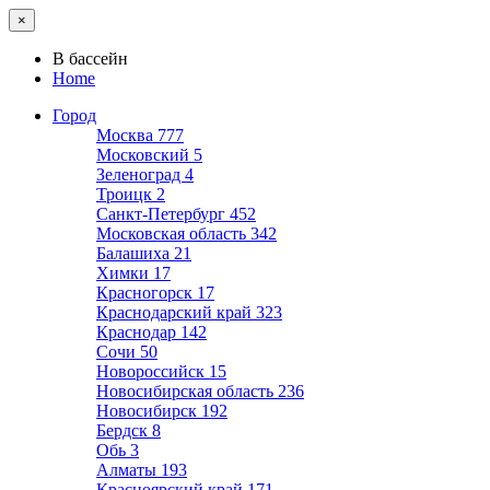
×
В бассейн
Home
Город
Москва
777
Московский
5
Зеленоград
4
Троицк
2
Санкт-Петербург
452
Московская область
342
Балашиха
21
Химки
17
Красногорск
17
Краснодарский край
323
Краснодар
142
Сочи
50
Новороссийск
15
Новосибирская область
236
Новосибирск
192
Бердск
8
Обь
3
Алматы
193
Красноярский край
171