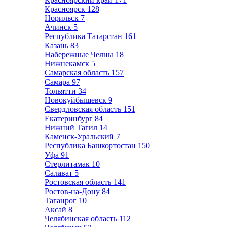
Красноярск
128
Норильск
7
Ачинск
5
Республика Татарстан
161
Казань
83
Набережные Челны
18
Нижнекамск
5
Самарская область
157
Самара
97
Тольятти
34
Новокуйбышевск
9
Свердловская область
151
Екатеринбург
84
Нижний Тагил
14
Каменск-Уральский
7
Республика Башкортостан
150
Уфа
91
Стерлитамак
10
Салават
5
Ростовская область
141
Ростов-на-Дону
84
Таганрог
10
Аксай
8
Челябинская область
112