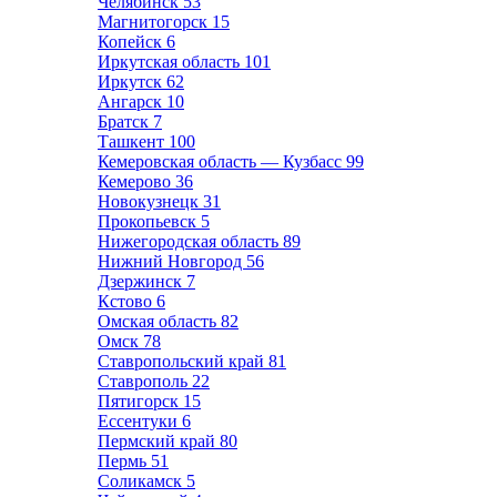
Челябинск
53
Магнитогорск
15
Копейск
6
Иркутская область
101
Иркутск
62
Ангарск
10
Братск
7
Ташкент
100
Кемеровская область — Кузбасс
99
Кемерово
36
Новокузнецк
31
Прокопьевск
5
Нижегородская область
89
Нижний Новгород
56
Дзержинск
7
Кстово
6
Омская область
82
Омск
78
Ставропольский край
81
Ставрополь
22
Пятигорск
15
Ессентуки
6
Пермский край
80
Пермь
51
Соликамск
5