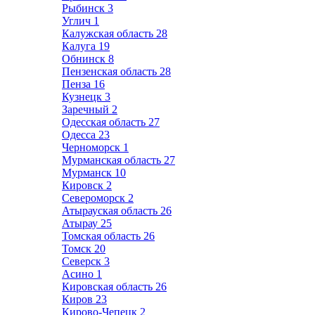
Рыбинск
3
Углич
1
Калужская область
28
Калуга
19
Обнинск
8
Пензенская область
28
Пенза
16
Кузнецк
3
Заречный
2
Одесская область
27
Одесса
23
Черноморск
1
Мурманская область
27
Мурманск
10
Кировск
2
Североморск
2
Атырауская область
26
Атырау
25
Томская область
26
Томск
20
Северск
3
Асино
1
Кировская область
26
Киров
23
Кирово-Чепецк
2