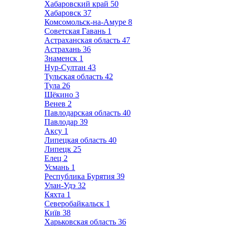
Хабаровский край
50
Хабаровск
37
Комсомольск-на-Амуре
8
Советская Гавань
1
Астраханская область
47
Астрахань
36
Знаменск
1
Нур-Султан
43
Тульская область
42
Тула
26
Щёкино
3
Венев
2
Павлодарская область
40
Павлодар
39
Аксу
1
Липецкая область
40
Липецк
25
Елец
2
Усмань
1
Республика Бурятия
39
Улан-Удэ
32
Кяхта
1
Северобайкальск
1
Київ
38
Харьковская область
36