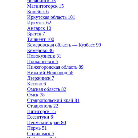
Челябинск
53
Магнитогорск
15
Копейск
6
Иркутская область
101
Иркутск
62
Ангарск
10
Братск
7
Ташкент
100
Кемеровская область — Кузбасс
99
Кемерово
36
Новокузнецк
31
Прокопьевск
5
Нижегородская область
89
Нижний Новгород
56
Дзержинск
7
Кстово
6
Омская область
82
Омск
78
Ставропольский край
81
Ставрополь
22
Пятигорск
15
Ессентуки
6
Пермский край
80
Пермь
51
Соликамск
5