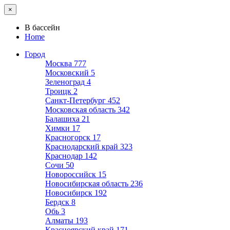
×
В бассейн
Home
Город
Москва
777
Московский
5
Зеленоград
4
Троицк
2
Санкт-Петербург
452
Московская область
342
Балашиха
21
Химки
17
Красногорск
17
Краснодарский край
323
Краснодар
142
Сочи
50
Новороссийск
15
Новосибирская область
236
Новосибирск
192
Бердск
8
Обь
3
Алматы
193
Красноярский край
171