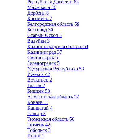
Республика Дагестан
63
Махачкала
36
Дербент
8
Каспийск
7
Белгородская область
59
Белгород
30
Старый Оскол
5
Валуйки
3
Калининградская область
54
Калининград
37
Светлогорск
5
Зеленоградск
5
Удмуртская Республика
53
Ижевск
42
Воткинск
2
Глазов
2
Бишкек
53
Алматинская область
52
Конаев
11
Капшагай
4
Талгар
3
Тюменская область
50
Тюмень
42
Тобольск
3
Ишим
1