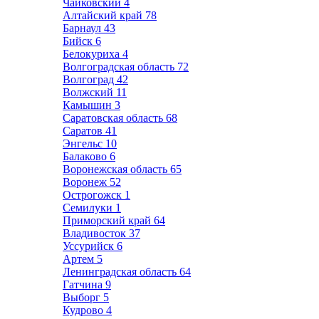
Чайковский
4
Алтайский край
78
Барнаул
43
Бийск
6
Белокуриха
4
Волгоградская область
72
Волгоград
42
Волжский
11
Камышин
3
Саратовская область
68
Саратов
41
Энгельс
10
Балаково
6
Воронежская область
65
Воронеж
52
Острогожск
1
Семилуки
1
Приморский край
64
Владивосток
37
Уссурийск
6
Артем
5
Ленинградская область
64
Гатчина
9
Выборг
5
Кудрово
4