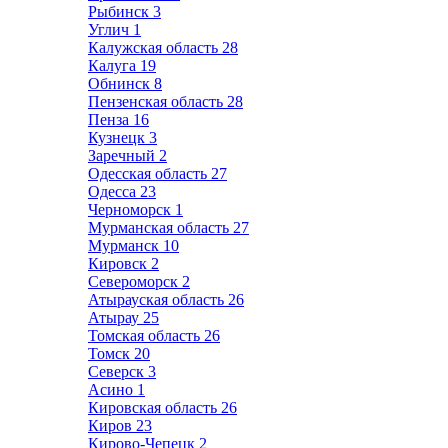
Рыбинск
3
Углич
1
Калужская область
28
Калуга
19
Обнинск
8
Пензенская область
28
Пенза
16
Кузнецк
3
Заречный
2
Одесская область
27
Одесса
23
Черноморск
1
Мурманская область
27
Мурманск
10
Кировск
2
Североморск
2
Атырауская область
26
Атырау
25
Томская область
26
Томск
20
Северск
3
Асино
1
Кировская область
26
Киров
23
Кирово-Чепецк
2