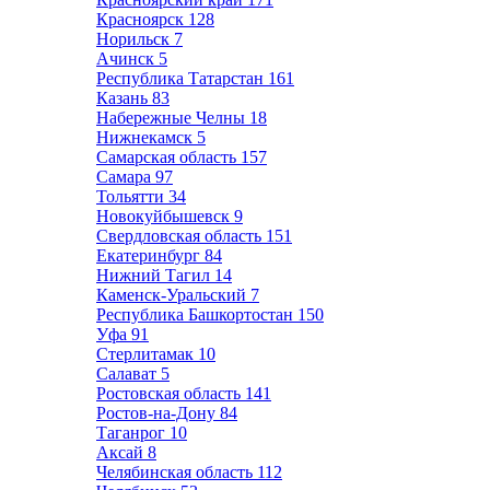
Красноярск
128
Норильск
7
Ачинск
5
Республика Татарстан
161
Казань
83
Набережные Челны
18
Нижнекамск
5
Самарская область
157
Самара
97
Тольятти
34
Новокуйбышевск
9
Свердловская область
151
Екатеринбург
84
Нижний Тагил
14
Каменск-Уральский
7
Республика Башкортостан
150
Уфа
91
Стерлитамак
10
Салават
5
Ростовская область
141
Ростов-на-Дону
84
Таганрог
10
Аксай
8
Челябинская область
112