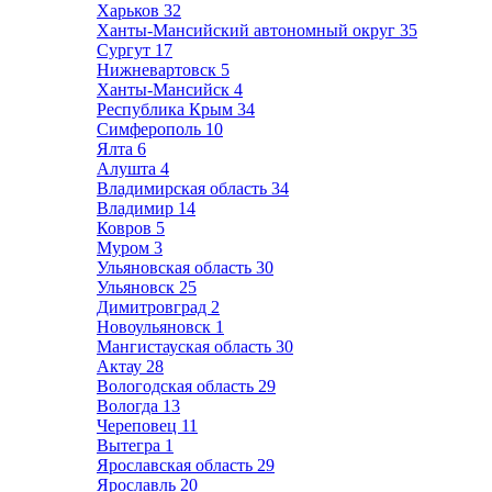
Харьков
32
Ханты-Мансийский автономный округ
35
Сургут
17
Нижневартовск
5
Ханты-Мансийск
4
Республика Крым
34
Симферополь
10
Ялта
6
Алушта
4
Владимирская область
34
Владимир
14
Ковров
5
Муром
3
Ульяновская область
30
Ульяновск
25
Димитровград
2
Новоульяновск
1
Мангистауская область
30
Актау
28
Вологодская область
29
Вологда
13
Череповец
11
Вытегра
1
Ярославская область
29
Ярославль
20