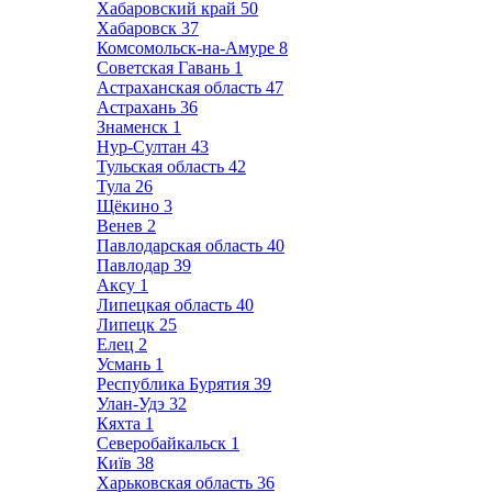
Хабаровский край
50
Хабаровск
37
Комсомольск-на-Амуре
8
Советская Гавань
1
Астраханская область
47
Астрахань
36
Знаменск
1
Нур-Султан
43
Тульская область
42
Тула
26
Щёкино
3
Венев
2
Павлодарская область
40
Павлодар
39
Аксу
1
Липецкая область
40
Липецк
25
Елец
2
Усмань
1
Республика Бурятия
39
Улан-Удэ
32
Кяхта
1
Северобайкальск
1
Київ
38
Харьковская область
36