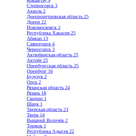
Кокшетау
9
Степногорск
3
Акколь
2
Днепропетровская область
25
Днепр
22
Новомосковск
2
Республика Хакасия
25
Абакан
13
Саяногорск
4
Черногорск
3
Актюбинская область
25
Актобе
25
Оренбургская область
25
Оренбург
16
Бузулук
2
Орск
2
Рязанская область
24
Рязань
18
Скопин
1
Шацк
1
Тверская область
23
Тверь
14
Вышний Волочёк
2
Торжок
1
Республика Адыгея
22