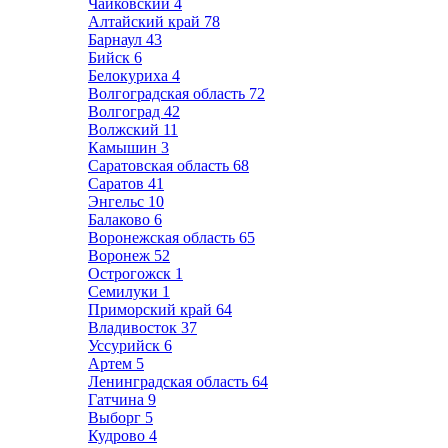
Чайковский
4
Алтайский край
78
Барнаул
43
Бийск
6
Белокуриха
4
Волгоградская область
72
Волгоград
42
Волжский
11
Камышин
3
Саратовская область
68
Саратов
41
Энгельс
10
Балаково
6
Воронежская область
65
Воронеж
52
Острогожск
1
Семилуки
1
Приморский край
64
Владивосток
37
Уссурийск
6
Артем
5
Ленинградская область
64
Гатчина
9
Выборг
5
Кудрово
4