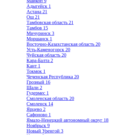
Майкоп
9
Адыгейск
1
Астана
21
Ош
21
Тамбовская область
21
Тамбов
15
Мичуринск
3
Моршанск
1
Восточно-Казахстанская область
20
Усть-Каменогорск
20
Чуйская область
20
Кара-Балта
2
Кант
1
Токмок
1
Чеченская Республика
20
Грозный
16
Шали
2
Гудермес
1
Смоленская область
20
Смоленск
14
Ярцево
2
Сафоново
1
Ямало-Ненецкий автономный округ
18
Ноябрьск
9
Новый Уренгой
3