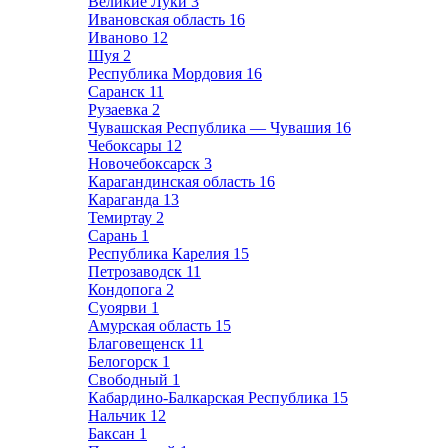
Великие Луки
3
Ивановская область
16
Иваново
12
Шуя
2
Республика Мордовия
16
Саранск
11
Рузаевка
2
Чувашская Республика — Чувашия
16
Чебоксары
12
Новочебоксарск
3
Карагандинская область
16
Караганда
13
Темиртау
2
Сарань
1
Республика Карелия
15
Петрозаводск
11
Кондопога
2
Суоярви
1
Амурская область
15
Благовещенск
11
Белогорск
1
Свободный
1
Кабардино-Балкарская Республика
15
Нальчик
12
Баксан
1