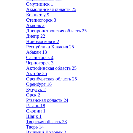
Омутнинск
1
Акмолинская область
25
Кокшетау
9
Степногорск
3
Акколь
2
Днепропетровская область
25
Днепр
22
Новомосковск
2
Республика Хакасия
25
Абакан
13
Саяногорск
4
Черногорск
3
Актюбинская область
25
Актобе
25
Оренбургская область
25
Оренбург
16
Бузулук
2
Орск
2
Рязанская область
24
Рязань
18
Скопин
1
Шацк
1
Тверская область
23
Тверь
14
Вышний Волочёк
2