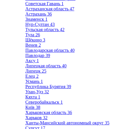
Советская Гавань
1
Астраханская область
47
Астрахань
36
Знаменск
1
Нур-Султан
43
Тульская область
42
Тула
26
Щёкино
3
Венев
2
Павлодарская область
40
Павлодар
39
Аксу
1
Липецкая область
40
Липецк
25
Елец
2
Усмань
1
Республика Бурятия
39
Улан-Удэ
32
Кяхта
1
Северобайкальск
1
Київ
38
Харьковская область
36
Харьков
32
Ханты-Мансийский автономный округ
35
Сургут
17