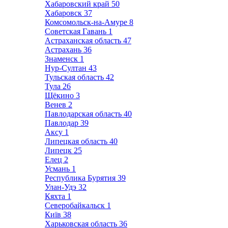
Хабаровский край
50
Хабаровск
37
Комсомольск-на-Амуре
8
Советская Гавань
1
Астраханская область
47
Астрахань
36
Знаменск
1
Нур-Султан
43
Тульская область
42
Тула
26
Щёкино
3
Венев
2
Павлодарская область
40
Павлодар
39
Аксу
1
Липецкая область
40
Липецк
25
Елец
2
Усмань
1
Республика Бурятия
39
Улан-Удэ
32
Кяхта
1
Северобайкальск
1
Київ
38
Харьковская область
36