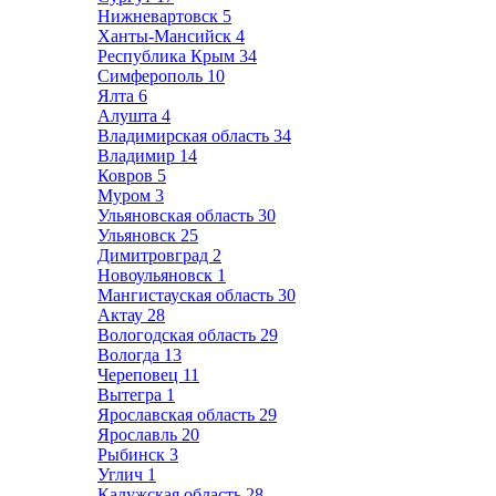
Нижневартовск
5
Ханты-Мансийск
4
Республика Крым
34
Симферополь
10
Ялта
6
Алушта
4
Владимирская область
34
Владимир
14
Ковров
5
Муром
3
Ульяновская область
30
Ульяновск
25
Димитровград
2
Новоульяновск
1
Мангистауская область
30
Актау
28
Вологодская область
29
Вологда
13
Череповец
11
Вытегра
1
Ярославская область
29
Ярославль
20
Рыбинск
3
Углич
1
Калужская область
28