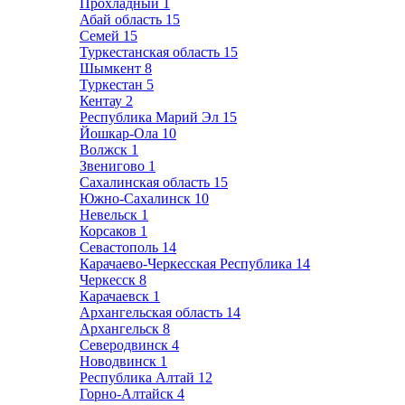
Прохладный
1
Абай область
15
Семей
15
Туркестанская область
15
Шымкент
8
Туркестан
5
Кентау
2
Республика Марий Эл
15
Йошкар-Ола
10
Волжск
1
Звенигово
1
Сахалинская область
15
Южно-Сахалинск
10
Невельск
1
Корсаков
1
Севастополь
14
Карачаево-Черкесская Республика
14
Черкесск
8
Карачаевск
1
Архангельская область
14
Архангельск
8
Северодвинск
4
Новодвинск
1
Республика Алтай
12
Горно-Алтайск
4