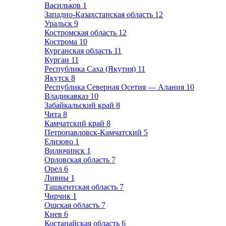
Васильков
1
Западно-Казахстанская область
12
Уральск
9
Костромская область
12
Кострома
10
Курганская область
11
Курган
11
Республика Саха (Якутия)
11
Якутск
8
Республика Северная Осетия — Алания
10
Владикавказ
10
Забайкальский край
8
Чита
8
Камчатский край
8
Петропавловск-Камчатский
5
Елизово
1
Вилючинск
1
Орловская область
7
Орел
6
Ливны
1
Ташкентская область
7
Чирчик
1
Ошская область
7
Киев
6
Костанайская область
6