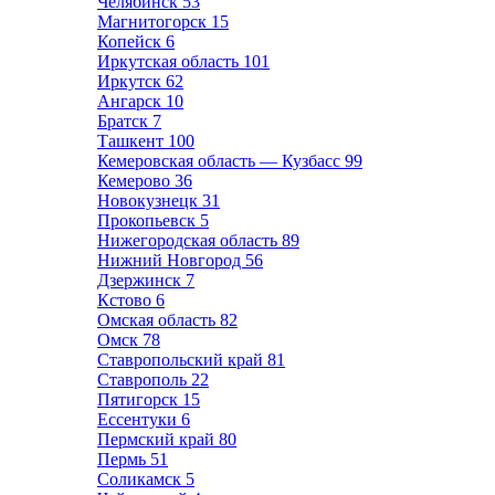
Челябинск
53
Магнитогорск
15
Копейск
6
Иркутская область
101
Иркутск
62
Ангарск
10
Братск
7
Ташкент
100
Кемеровская область — Кузбасс
99
Кемерово
36
Новокузнецк
31
Прокопьевск
5
Нижегородская область
89
Нижний Новгород
56
Дзержинск
7
Кстово
6
Омская область
82
Омск
78
Ставропольский край
81
Ставрополь
22
Пятигорск
15
Ессентуки
6
Пермский край
80
Пермь
51
Соликамск
5