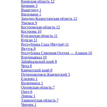
Киевская область
12
Бровари
3
Вышгород
1
Васильков
1
Западно-Казахстанская область
12
Уральск
9
Костромская область
12
Кострома
10
Курганская область
11
Курган
11
Республика Саха (Якутия)
11
Якутск
8
Республика Северная Осетия — Алания
10
Владикавказ
10
Забайкальский край
8
Чита
8
Камчатский край
8
Петропавловск-Камчатский
5
Елизово
1
Вилючинск
1
Орловская область
7
Орел
6
Ливны
1
Ташкентская область
7
Чирчик
1