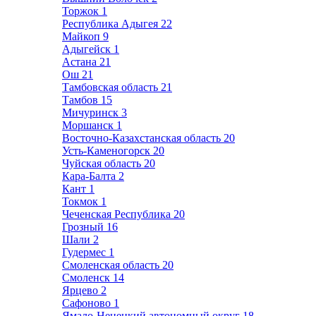
Торжок
1
Республика Адыгея
22
Майкоп
9
Адыгейск
1
Астана
21
Ош
21
Тамбовская область
21
Тамбов
15
Мичуринск
3
Моршанск
1
Восточно-Казахстанская область
20
Усть-Каменогорск
20
Чуйская область
20
Кара-Балта
2
Кант
1
Токмок
1
Чеченская Республика
20
Грозный
16
Шали
2
Гудермес
1
Смоленская область
20
Смоленск
14
Ярцево
2
Сафоново
1
Ямало-Ненецкий автономный округ
18