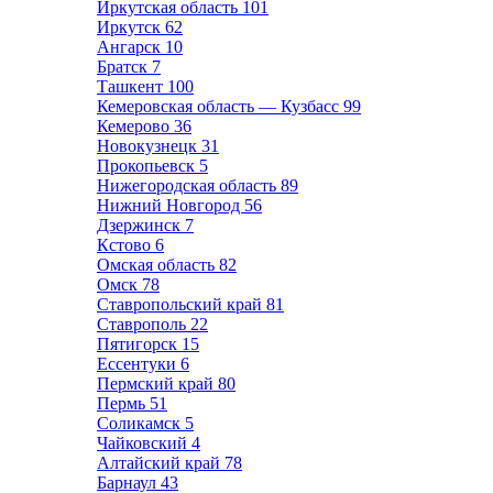
Иркутская область
101
Иркутск
62
Ангарск
10
Братск
7
Ташкент
100
Кемеровская область — Кузбасс
99
Кемерово
36
Новокузнецк
31
Прокопьевск
5
Нижегородская область
89
Нижний Новгород
56
Дзержинск
7
Кстово
6
Омская область
82
Омск
78
Ставропольский край
81
Ставрополь
22
Пятигорск
15
Ессентуки
6
Пермский край
80
Пермь
51
Соликамск
5
Чайковский
4
Алтайский край
78
Барнаул
43