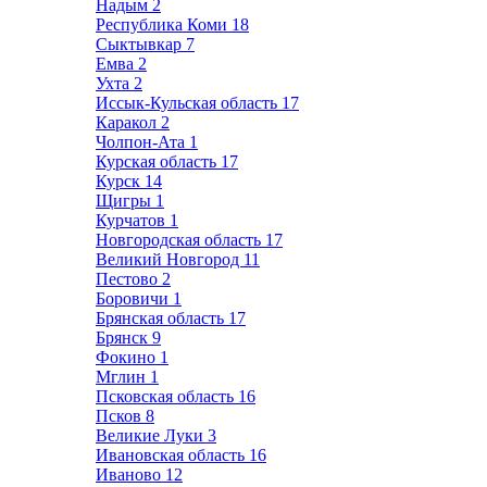
Надым
2
Республика Коми
18
Сыктывкар
7
Емва
2
Ухта
2
Иссык-Кульская область
17
Каракол
2
Чолпон-Ата
1
Курская область
17
Курск
14
Щигры
1
Курчатов
1
Новгородская область
17
Великий Новгород
11
Пестово
2
Боровичи
1
Брянская область
17
Брянск
9
Фокино
1
Мглин
1
Псковская область
16
Псков
8
Великие Луки
3
Ивановская область
16
Иваново
12