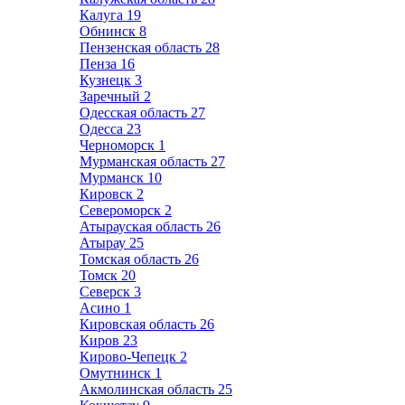
Калуга
19
Обнинск
8
Пензенская область
28
Пенза
16
Кузнецк
3
Заречный
2
Одесская область
27
Одесса
23
Черноморск
1
Мурманская область
27
Мурманск
10
Кировск
2
Североморск
2
Атырауская область
26
Атырау
25
Томская область
26
Томск
20
Северск
3
Асино
1
Кировская область
26
Киров
23
Кирово-Чепецк
2
Омутнинск
1
Акмолинская область
25