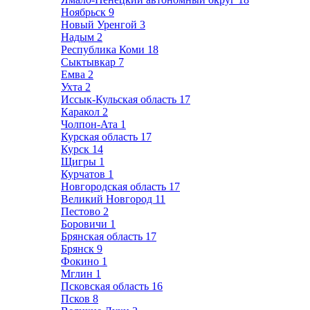
Ноябрьск
9
Новый Уренгой
3
Надым
2
Республика Коми
18
Сыктывкар
7
Емва
2
Ухта
2
Иссык-Кульская область
17
Каракол
2
Чолпон-Ата
1
Курская область
17
Курск
14
Щигры
1
Курчатов
1
Новгородская область
17
Великий Новгород
11
Пестово
2
Боровичи
1
Брянская область
17
Брянск
9
Фокино
1
Мглин
1
Псковская область
16
Псков
8