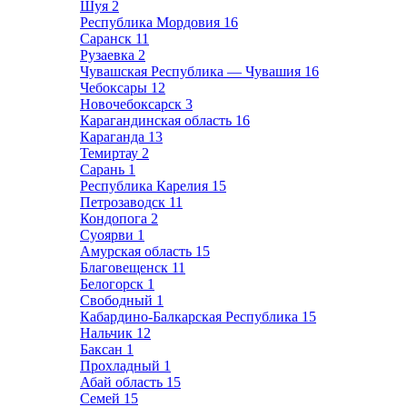
Шуя
2
Республика Мордовия
16
Саранск
11
Рузаевка
2
Чувашская Республика — Чувашия
16
Чебоксары
12
Новочебоксарск
3
Карагандинская область
16
Караганда
13
Темиртау
2
Сарань
1
Республика Карелия
15
Петрозаводск
11
Кондопога
2
Суоярви
1
Амурская область
15
Благовещенск
11
Белогорск
1
Свободный
1
Кабардино-Балкарская Республика
15
Нальчик
12
Баксан
1
Прохладный
1
Абай область
15
Семей
15