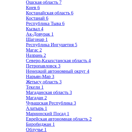
Ошская область
7
Киев
6
Костанайская область
6
Костанай
6
Республика Тыва
6
Кызыл
4
Ак-Довурак
1
Шагонар
1
Республика Ингушетия
5
Магас
2
Назрань
2
Северо-Казахстанская область
4
Петропавловск
3
Ненецкий автономный округ
4
Нарьян-Мар
3
Жетысу область
3
Текели
1
Магаданская область
3
Магадан
2
Чувашская Республика
3
Алатырь
1
Мариинский Посад
1
Еврейская автономная область
2
Биробиджан
1
Облучье
1