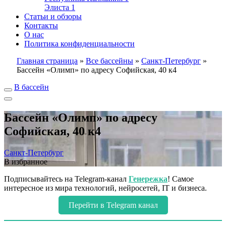
Элиста
1
Статьи и обзоры
Контакты
О нас
Политика конфиденциальности
Главная страница
»
Все бассейны
»
Санкт-Петербург
»
Бассейн «Олимп» по адресу Софийская, 40 к4
В бассейн
Бассейн «Олимп» по адресу
Софийская, 40 к4
Санкт-Петербург
В избранное
Подписывайтесь на Telegram-канал
Генережка
! Самое
интересное из мира технологий, нейросетей, IT и бизнеса.
Перейти в Telegram канал