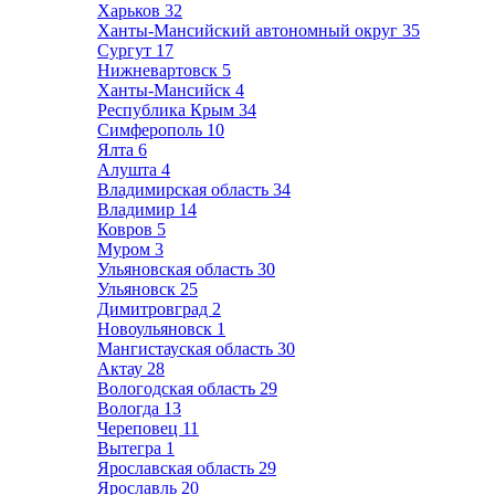
Харьков
32
Ханты-Мансийский автономный округ
35
Сургут
17
Нижневартовск
5
Ханты-Мансийск
4
Республика Крым
34
Симферополь
10
Ялта
6
Алушта
4
Владимирская область
34
Владимир
14
Ковров
5
Муром
3
Ульяновская область
30
Ульяновск
25
Димитровград
2
Новоульяновск
1
Мангистауская область
30
Актау
28
Вологодская область
29
Вологда
13
Череповец
11
Вытегра
1
Ярославская область
29
Ярославль
20