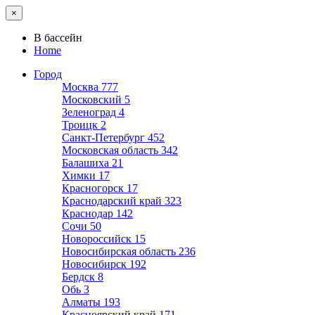
×
В бассейн
Home
Город
Москва
777
Московский
5
Зеленоград
4
Троицк
2
Санкт-Петербург
452
Московская область
342
Балашиха
21
Химки
17
Красногорск
17
Краснодарский край
323
Краснодар
142
Сочи
50
Новороссийск
15
Новосибирская область
236
Новосибирск
192
Бердск
8
Обь
3
Алматы
193
Красноярский край
171