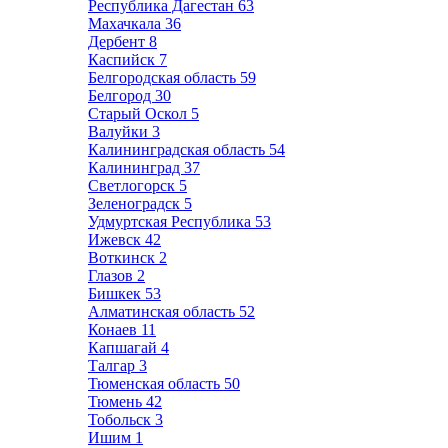
Республика Дагестан
63
Махачкала
36
Дербент
8
Каспийск
7
Белгородская область
59
Белгород
30
Старый Оскол
5
Валуйки
3
Калининградская область
54
Калининград
37
Светлогорск
5
Зеленоградск
5
Удмуртская Республика
53
Ижевск
42
Воткинск
2
Глазов
2
Бишкек
53
Алматинская область
52
Конаев
11
Капшагай
4
Талгар
3
Тюменская область
50
Тюмень
42
Тобольск
3
Ишим
1