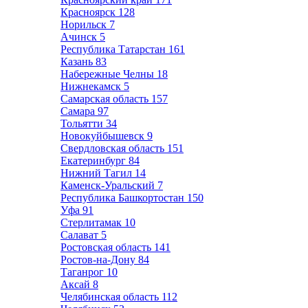
Красноярск
128
Норильск
7
Ачинск
5
Республика Татарстан
161
Казань
83
Набережные Челны
18
Нижнекамск
5
Самарская область
157
Самара
97
Тольятти
34
Новокуйбышевск
9
Свердловская область
151
Екатеринбург
84
Нижний Тагил
14
Каменск-Уральский
7
Республика Башкортостан
150
Уфа
91
Стерлитамак
10
Салават
5
Ростовская область
141
Ростов-на-Дону
84
Таганрог
10
Аксай
8
Челябинская область
112