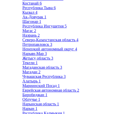
Костанай
6
Республика Тыва
6
Кызыл
4
Ак-Довурак
1
Шагонар
1
Республика Ингушетия
5
Магас
2
Назрань
2
Северо-Казахстанская область
4
Петропавловск
3
Ненецкий автономный округ
4
Нарьян-Мар
3
Жетысу область
3
Текели
1
Магаданская область
3
Магадан
2
Чувашская Республика
3
Алатырь
1
Мариинский Посад
1
Еврейская автономная область
2
Биробиджан
1
Облучье
1
Нарынская область
1
Нарын
1
Республика Калмыкия
1