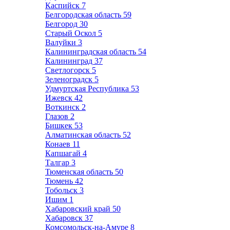
Каспийск
7
Белгородская область
59
Белгород
30
Старый Оскол
5
Валуйки
3
Калининградская область
54
Калининград
37
Светлогорск
5
Зеленоградск
5
Удмуртская Республика
53
Ижевск
42
Воткинск
2
Глазов
2
Бишкек
53
Алматинская область
52
Конаев
11
Капшагай
4
Талгар
3
Тюменская область
50
Тюмень
42
Тобольск
3
Ишим
1
Хабаровский край
50
Хабаровск
37
Комсомольск-на-Амуре
8