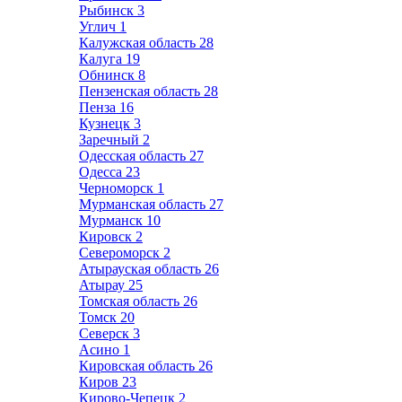
Рыбинск
3
Углич
1
Калужская область
28
Калуга
19
Обнинск
8
Пензенская область
28
Пенза
16
Кузнецк
3
Заречный
2
Одесская область
27
Одесса
23
Черноморск
1
Мурманская область
27
Мурманск
10
Кировск
2
Североморск
2
Атырауская область
26
Атырау
25
Томская область
26
Томск
20
Северск
3
Асино
1
Кировская область
26
Киров
23
Кирово-Чепецк
2