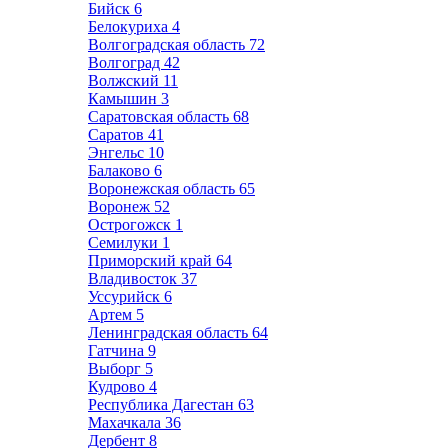
Бийск
6
Белокуриха
4
Волгоградская область
72
Волгоград
42
Волжский
11
Камышин
3
Саратовская область
68
Саратов
41
Энгельс
10
Балаково
6
Воронежская область
65
Воронеж
52
Острогожск
1
Семилуки
1
Приморский край
64
Владивосток
37
Уссурийск
6
Артем
5
Ленинградская область
64
Гатчина
9
Выборг
5
Кудрово
4
Республика Дагестан
63
Махачкала
36
Дербент
8