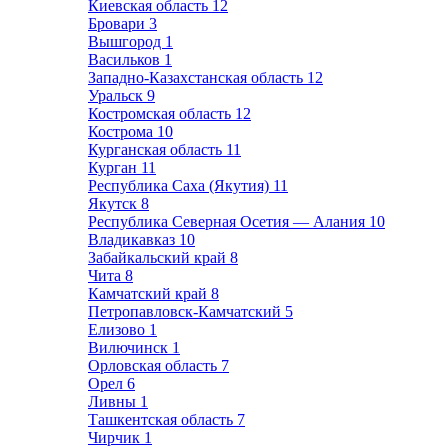
Киевская область
12
Бровари
3
Вышгород
1
Васильков
1
Западно-Казахстанская область
12
Уральск
9
Костромская область
12
Кострома
10
Курганская область
11
Курган
11
Республика Саха (Якутия)
11
Якутск
8
Республика Северная Осетия — Алания
10
Владикавказ
10
Забайкальский край
8
Чита
8
Камчатский край
8
Петропавловск-Камчатский
5
Елизово
1
Вилючинск
1
Орловская область
7
Орел
6
Ливны
1
Ташкентская область
7
Чирчик
1