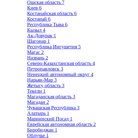
Ошская область
7
Киев
6
Костанайская область
6
Костанай
6
Республика Тыва
6
Кызыл
4
Ак-Довурак
1
Шагонар
1
Республика Ингушетия
5
Магас
2
Назрань
2
Северо-Казахстанская область
4
Петропавловск
3
Ненецкий автономный округ
4
Нарьян-Мар
3
Жетысу область
3
Текели
1
Магаданская область
3
Магадан
2
Чувашская Республика
3
Алатырь
1
Мариинский Посад
1
Еврейская автономная область
2
Биробиджан
1
Облучье
1