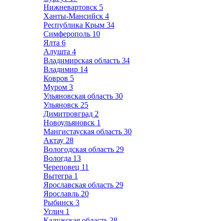
Нижневартовск
5
Ханты-Мансийск
4
Республика Крым
34
Симферополь
10
Ялта
6
Алушта
4
Владимирская область
34
Владимир
14
Ковров
5
Муром
3
Ульяновская область
30
Ульяновск
25
Димитровград
2
Новоульяновск
1
Мангистауская область
30
Актау
28
Вологодская область
29
Вологда
13
Череповец
11
Вытегра
1
Ярославская область
29
Ярославль
20
Рыбинск
3
Углич
1
Калужская область
28