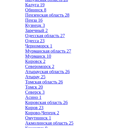
Калуга
19
Обнинск
8
Пензенская область
28
Пенза
16
Кузнецк
3
Заречный
2
Одесская область
27
Одесса
23
Черноморск
1
Мурманская область
27
Мурманск
10
Кировск
2
Североморск
2
Атырауская область
26
Атырау
25
Томская область
26
Томск
20
Северск
3
Асино
1
Кировская область
26
Киров
23
Кирово-Чепецк
2
Омутнинск
1
Акмолинская область
25