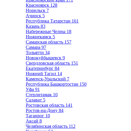
Красноярск
128
Норильск
7
Ачинск
5
Республика Татарстан
161
Казань
83
Набережные Челны
18
Нижнекамск
5
Самарская область
157
Самара
97
Тольятти
34
Новокуйбышевск
9
Свердловская область
151
Екатеринбург
84
Нижний Тагил
14
Каменск-Уральский
7
Республика Башкортостан
150
Уфа
91
Стерлитамак
10
Салават
5
Ростовская область
141
Ростов-на-Дону
84
Таганрог
10
Аксай
8
Челябинская область
112