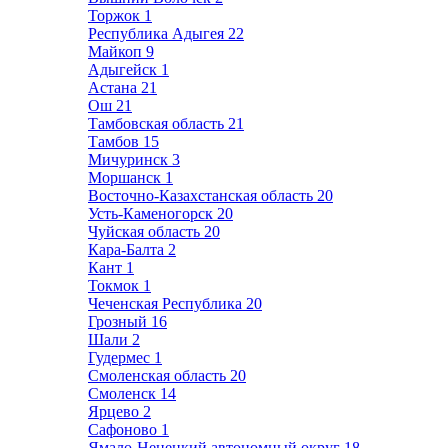
Торжок
1
Республика Адыгея
22
Майкоп
9
Адыгейск
1
Астана
21
Ош
21
Тамбовская область
21
Тамбов
15
Мичуринск
3
Моршанск
1
Восточно-Казахстанская область
20
Усть-Каменогорск
20
Чуйская область
20
Кара-Балта
2
Кант
1
Токмок
1
Чеченская Республика
20
Грозный
16
Шали
2
Гудермес
1
Смоленская область
20
Смоленск
14
Ярцево
2
Сафоново
1
Ямало-Ненецкий автономный округ
18