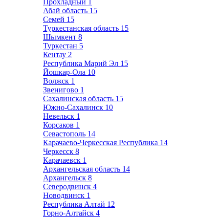
Прохладный
1
Абай область
15
Семей
15
Туркестанская область
15
Шымкент
8
Туркестан
5
Кентау
2
Республика Марий Эл
15
Йошкар-Ола
10
Волжск
1
Звенигово
1
Сахалинская область
15
Южно-Сахалинск
10
Невельск
1
Корсаков
1
Севастополь
14
Карачаево-Черкесская Республика
14
Черкесск
8
Карачаевск
1
Архангельская область
14
Архангельск
8
Северодвинск
4
Новодвинск
1
Республика Алтай
12
Горно-Алтайск
4