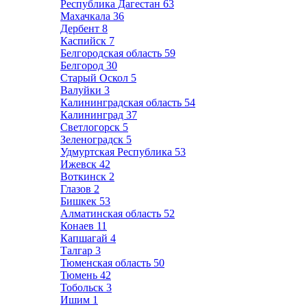
Республика Дагестан
63
Махачкала
36
Дербент
8
Каспийск
7
Белгородская область
59
Белгород
30
Старый Оскол
5
Валуйки
3
Калининградская область
54
Калининград
37
Светлогорск
5
Зеленоградск
5
Удмуртская Республика
53
Ижевск
42
Воткинск
2
Глазов
2
Бишкек
53
Алматинская область
52
Конаев
11
Капшагай
4
Талгар
3
Тюменская область
50
Тюмень
42
Тобольск
3
Ишим
1