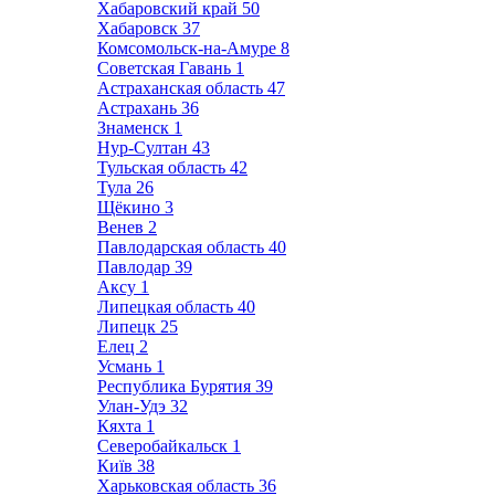
Хабаровский край
50
Хабаровск
37
Комсомольск-на-Амуре
8
Советская Гавань
1
Астраханская область
47
Астрахань
36
Знаменск
1
Нур-Султан
43
Тульская область
42
Тула
26
Щёкино
3
Венев
2
Павлодарская область
40
Павлодар
39
Аксу
1
Липецкая область
40
Липецк
25
Елец
2
Усмань
1
Республика Бурятия
39
Улан-Удэ
32
Кяхта
1
Северобайкальск
1
Київ
38
Харьковская область
36