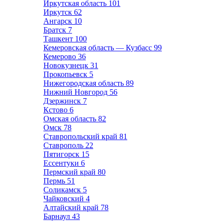
Иркутская область
101
Иркутск
62
Ангарск
10
Братск
7
Ташкент
100
Кемеровская область — Кузбасс
99
Кемерово
36
Новокузнецк
31
Прокопьевск
5
Нижегородская область
89
Нижний Новгород
56
Дзержинск
7
Кстово
6
Омская область
82
Омск
78
Ставропольский край
81
Ставрополь
22
Пятигорск
15
Ессентуки
6
Пермский край
80
Пермь
51
Соликамск
5
Чайковский
4
Алтайский край
78
Барнаул
43