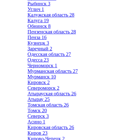
Рыбинск
3
Углич
1
Калужская область
28
Калуга
19
Обнинск
8
Пензенская область
28
Пенза
16
Кузнецк
3
Заречный
2
Одесская область
27
Одесса
23
Черноморск
1
Мурманская область
27
Мурманск
10
Кировск
2
Североморск
2
Атырауская область
26
Атырау
25
Томская область
26
Томск
20
Северск
3
Асино
1
Кировская область
26
Киров
23
Кирово-Чепецк
2