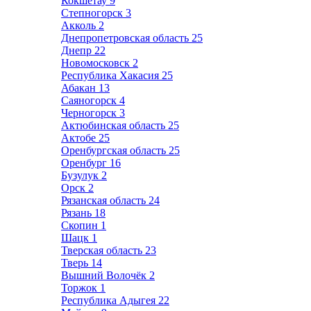
Кокшетау
9
Степногорск
3
Акколь
2
Днепропетровская область
25
Днепр
22
Новомосковск
2
Республика Хакасия
25
Абакан
13
Саяногорск
4
Черногорск
3
Актюбинская область
25
Актобе
25
Оренбургская область
25
Оренбург
16
Бузулук
2
Орск
2
Рязанская область
24
Рязань
18
Скопин
1
Шацк
1
Тверская область
23
Тверь
14
Вышний Волочёк
2
Торжок
1
Республика Адыгея
22