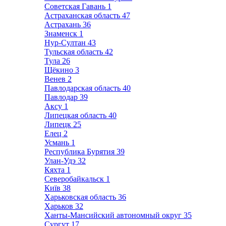
Советская Гавань
1
Астраханская область
47
Астрахань
36
Знаменск
1
Нур-Султан
43
Тульская область
42
Тула
26
Щёкино
3
Венев
2
Павлодарская область
40
Павлодар
39
Аксу
1
Липецкая область
40
Липецк
25
Елец
2
Усмань
1
Республика Бурятия
39
Улан-Удэ
32
Кяхта
1
Северобайкальск
1
Київ
38
Харьковская область
36
Харьков
32
Ханты-Мансийский автономный округ
35
Сургут
17