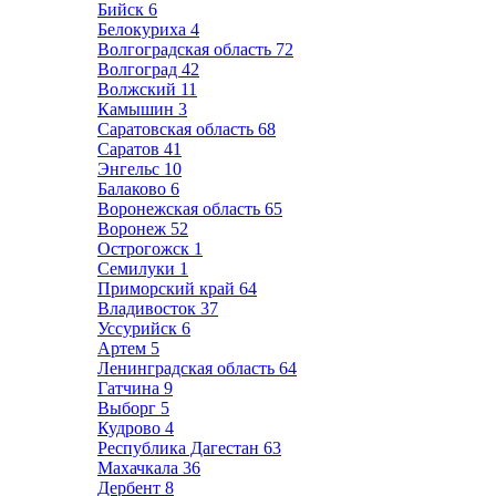
Бийск
6
Белокуриха
4
Волгоградская область
72
Волгоград
42
Волжский
11
Камышин
3
Саратовская область
68
Саратов
41
Энгельс
10
Балаково
6
Воронежская область
65
Воронеж
52
Острогожск
1
Семилуки
1
Приморский край
64
Владивосток
37
Уссурийск
6
Артем
5
Ленинградская область
64
Гатчина
9
Выборг
5
Кудрово
4
Республика Дагестан
63
Махачкала
36
Дербент
8