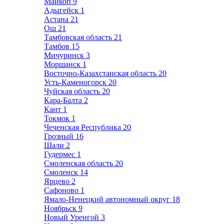
Майкоп
9
Адыгейск
1
Астана
21
Ош
21
Тамбовская область
21
Тамбов
15
Мичуринск
3
Моршанск
1
Восточно-Казахстанская область
20
Усть-Каменогорск
20
Чуйская область
20
Кара-Балта
2
Кант
1
Токмок
1
Чеченская Республика
20
Грозный
16
Шали
2
Гудермес
1
Смоленская область
20
Смоленск
14
Ярцево
2
Сафоново
1
Ямало-Ненецкий автономный округ
18
Ноябрьск
9
Новый Уренгой
3