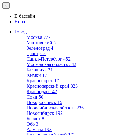
×
В бассейн
Home
Город
Москва
777
Московский
5
Зеленоград
4
Троицк
2
Санкт-Петербург
452
Московская область
342
Балашиха
21
Химки
17
Красногорск
17
Краснодарский край
323
Краснодар
142
Сочи
50
Новороссийск
15
Новосибирская область
236
Новосибирск
192
Бердск
8
Обь
3
Алматы
193
Красноярский край
171