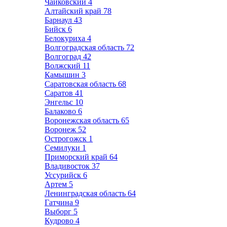
Чайковский
4
Алтайский край
78
Барнаул
43
Бийск
6
Белокуриха
4
Волгоградская область
72
Волгоград
42
Волжский
11
Камышин
3
Саратовская область
68
Саратов
41
Энгельс
10
Балаково
6
Воронежская область
65
Воронеж
52
Острогожск
1
Семилуки
1
Приморский край
64
Владивосток
37
Уссурийск
6
Артем
5
Ленинградская область
64
Гатчина
9
Выборг
5
Кудрово
4