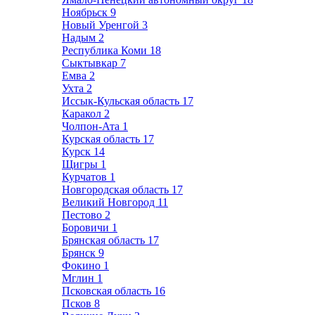
Ноябрьск
9
Новый Уренгой
3
Надым
2
Республика Коми
18
Сыктывкар
7
Емва
2
Ухта
2
Иссык-Кульская область
17
Каракол
2
Чолпон-Ата
1
Курская область
17
Курск
14
Щигры
1
Курчатов
1
Новгородская область
17
Великий Новгород
11
Пестово
2
Боровичи
1
Брянская область
17
Брянск
9
Фокино
1
Мглин
1
Псковская область
16
Псков
8