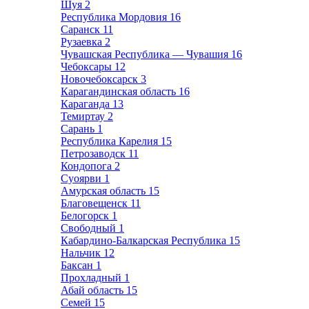
Шуя
2
Республика Мордовия
16
Саранск
11
Рузаевка
2
Чувашская Республика — Чувашия
16
Чебоксары
12
Новочебоксарск
3
Карагандинская область
16
Караганда
13
Темиртау
2
Сарань
1
Республика Карелия
15
Петрозаводск
11
Кондопога
2
Суоярви
1
Амурская область
15
Благовещенск
11
Белогорск
1
Свободный
1
Кабардино-Балкарская Республика
15
Нальчик
12
Баксан
1
Прохладный
1
Абай область
15
Семей
15