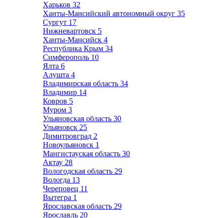
Харьков
32
Ханты-Мансийский автономный округ
35
Сургут
17
Нижневартовск
5
Ханты-Мансийск
4
Республика Крым
34
Симферополь
10
Ялта
6
Алушта
4
Владимирская область
34
Владимир
14
Ковров
5
Муром
3
Ульяновская область
30
Ульяновск
25
Димитровград
2
Новоульяновск
1
Мангистауская область
30
Актау
28
Вологодская область
29
Вологда
13
Череповец
11
Вытегра
1
Ярославская область
29
Ярославль
20