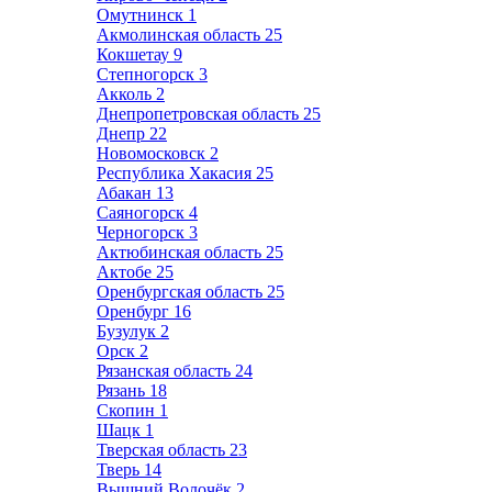
Омутнинск
1
Акмолинская область
25
Кокшетау
9
Степногорск
3
Акколь
2
Днепропетровская область
25
Днепр
22
Новомосковск
2
Республика Хакасия
25
Абакан
13
Саяногорск
4
Черногорск
3
Актюбинская область
25
Актобе
25
Оренбургская область
25
Оренбург
16
Бузулук
2
Орск
2
Рязанская область
24
Рязань
18
Скопин
1
Шацк
1
Тверская область
23
Тверь
14
Вышний Волочёк
2