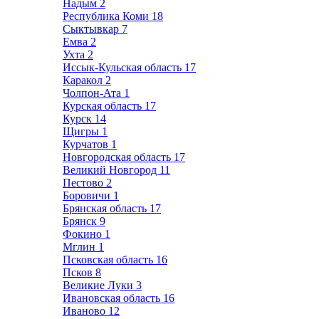
Надым
2
Республика Коми
18
Сыктывкар
7
Емва
2
Ухта
2
Иссык-Кульская область
17
Каракол
2
Чолпон-Ата
1
Курская область
17
Курск
14
Щигры
1
Курчатов
1
Новгородская область
17
Великий Новгород
11
Пестово
2
Боровичи
1
Брянская область
17
Брянск
9
Фокино
1
Мглин
1
Псковская область
16
Псков
8
Великие Луки
3
Ивановская область
16
Иваново
12