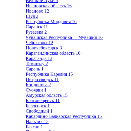
Великие Луки
3
Ивановская область
16
Иваново
12
Шуя
2
Республика Мордовия
16
Саранск
11
Рузаевка
2
Чувашская Республика — Чувашия
16
Чебоксары
12
Новочебоксарск
3
Карагандинская область
16
Караганда
13
Темиртау
2
Сарань
1
Республика Карелия
15
Петрозаводск
11
Кондопога
2
Суоярви
1
Амурская область
15
Благовещенск
11
Белогорск
1
Свободный
1
Кабардино-Балкарская Республика
15
Нальчик
12
Баксан
1