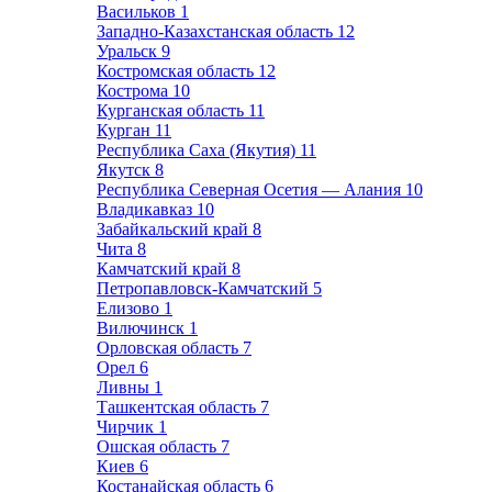
Васильков
1
Западно-Казахстанская область
12
Уральск
9
Костромская область
12
Кострома
10
Курганская область
11
Курган
11
Республика Саха (Якутия)
11
Якутск
8
Республика Северная Осетия — Алания
10
Владикавказ
10
Забайкальский край
8
Чита
8
Камчатский край
8
Петропавловск-Камчатский
5
Елизово
1
Вилючинск
1
Орловская область
7
Орел
6
Ливны
1
Ташкентская область
7
Чирчик
1
Ошская область
7
Киев
6
Костанайская область
6