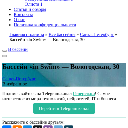
Элиста
1
Статьи и обзоры
Контакты
О нас
Политика конфиденциальности
Главная страница
»
Все бассейны
»
Санкт-Петербург
»
Бассейн «in Swim» — Вологодская, 30
В бассейн
Бассейн «in Swim» — Вологодская, 30
Санкт-Петербург
В избранное
Подписывайтесь на Telegram-канал
Генережка
! Самое
интересное из мира технологий, нейросетей, IT и бизнеса.
Перейти в Telegram канал
Расскажите о бассейне друзьям: