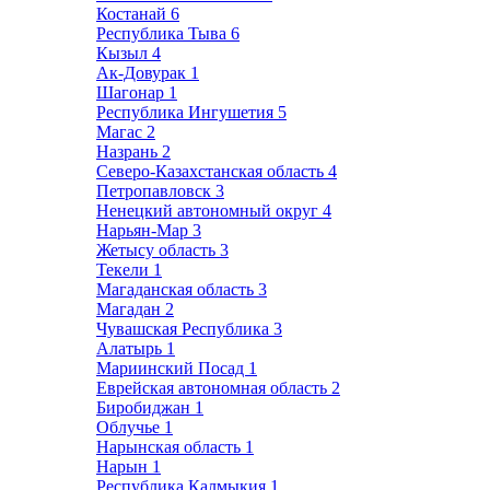
Костанай
6
Республика Тыва
6
Кызыл
4
Ак-Довурак
1
Шагонар
1
Республика Ингушетия
5
Магас
2
Назрань
2
Северо-Казахстанская область
4
Петропавловск
3
Ненецкий автономный округ
4
Нарьян-Мар
3
Жетысу область
3
Текели
1
Магаданская область
3
Магадан
2
Чувашская Республика
3
Алатырь
1
Мариинский Посад
1
Еврейская автономная область
2
Биробиджан
1
Облучье
1
Нарынская область
1
Нарын
1
Республика Калмыкия
1