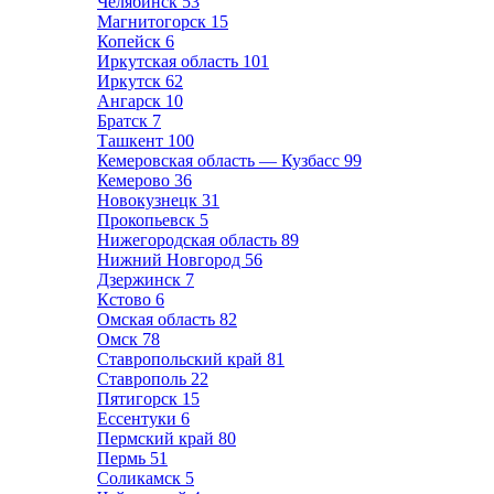
Челябинск
53
Магнитогорск
15
Копейск
6
Иркутская область
101
Иркутск
62
Ангарск
10
Братск
7
Ташкент
100
Кемеровская область — Кузбасс
99
Кемерово
36
Новокузнецк
31
Прокопьевск
5
Нижегородская область
89
Нижний Новгород
56
Дзержинск
7
Кстово
6
Омская область
82
Омск
78
Ставропольский край
81
Ставрополь
22
Пятигорск
15
Ессентуки
6
Пермский край
80
Пермь
51
Соликамск
5