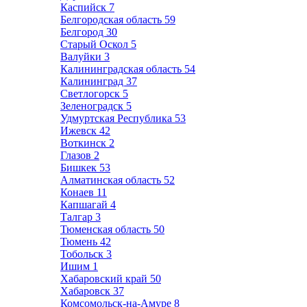
Каспийск
7
Белгородская область
59
Белгород
30
Старый Оскол
5
Валуйки
3
Калининградская область
54
Калининград
37
Светлогорск
5
Зеленоградск
5
Удмуртская Республика
53
Ижевск
42
Воткинск
2
Глазов
2
Бишкек
53
Алматинская область
52
Конаев
11
Капшагай
4
Талгар
3
Тюменская область
50
Тюмень
42
Тобольск
3
Ишим
1
Хабаровский край
50
Хабаровск
37
Комсомольск-на-Амуре
8