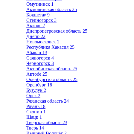
Омутнинск
1
Акмолинская область
25
Кокшетау
9
Степногорск
3
Акколь
2
Днепропетровская область
25
Днепр
22
Новомосковск
2
Республика Хакасия
25
Абакан
13
Саяногорск
4
Черногорск
3
Актюбинская область
25
Актобе
25
Оренбургская область
25
Оренбург
16
Бузулук
2
Орск
2
Рязанская область
24
Рязань
18
Скопин
1
Шацк
1
Тверская область
23
Тверь
14
Вышний Волочёк
2