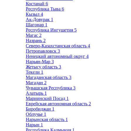
Костанай
6
Республика Тыва
6
Кызыл
4
Ак-Довурак
1
Шагонар
1
Республика Ингушетия
5
Магас
2
Назрань
2
Северо-Казахстанская область
4
Петропавловск
3
Ненецкий автономный округ
4
Нарьян-Мар
3
Жетысу область
3
Текели
1
Магаданская область
3
Магадан
2
Чувашская Республика
3
Алатырь
1
Мариинский Посад
1
Еврейская автономная область
2
Биробиджан
1
Облучье
1
Нарынская область
1
Нарын
1
Республика Калмыкия
1