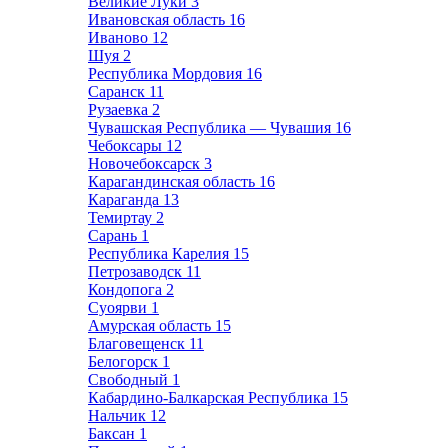
Великие Луки
3
Ивановская область
16
Иваново
12
Шуя
2
Республика Мордовия
16
Саранск
11
Рузаевка
2
Чувашская Республика — Чувашия
16
Чебоксары
12
Новочебоксарск
3
Карагандинская область
16
Караганда
13
Темиртау
2
Сарань
1
Республика Карелия
15
Петрозаводск
11
Кондопога
2
Суоярви
1
Амурская область
15
Благовещенск
11
Белогорск
1
Свободный
1
Кабардино-Балкарская Республика
15
Нальчик
12
Баксан
1