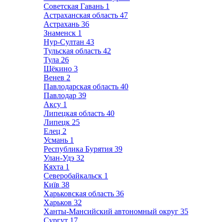
Советская Гавань
1
Астраханская область
47
Астрахань
36
Знаменск
1
Нур-Султан
43
Тульская область
42
Тула
26
Щёкино
3
Венев
2
Павлодарская область
40
Павлодар
39
Аксу
1
Липецкая область
40
Липецк
25
Елец
2
Усмань
1
Республика Бурятия
39
Улан-Удэ
32
Кяхта
1
Северобайкальск
1
Київ
38
Харьковская область
36
Харьков
32
Ханты-Мансийский автономный округ
35
Сургут
17