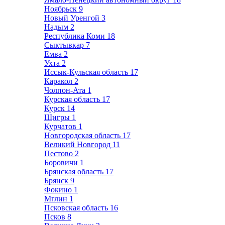
Ноябрьск
9
Новый Уренгой
3
Надым
2
Республика Коми
18
Сыктывкар
7
Емва
2
Ухта
2
Иссык-Кульская область
17
Каракол
2
Чолпон-Ата
1
Курская область
17
Курск
14
Щигры
1
Курчатов
1
Новгородская область
17
Великий Новгород
11
Пестово
2
Боровичи
1
Брянская область
17
Брянск
9
Фокино
1
Мглин
1
Псковская область
16
Псков
8