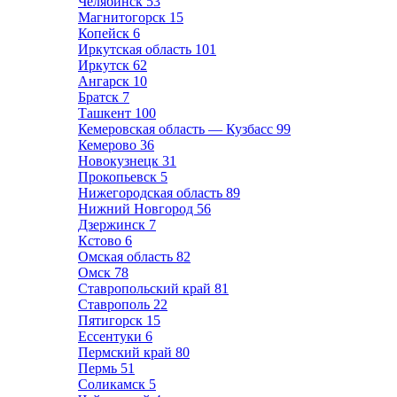
Челябинск
53
Магнитогорск
15
Копейск
6
Иркутская область
101
Иркутск
62
Ангарск
10
Братск
7
Ташкент
100
Кемеровская область — Кузбасс
99
Кемерово
36
Новокузнецк
31
Прокопьевск
5
Нижегородская область
89
Нижний Новгород
56
Дзержинск
7
Кстово
6
Омская область
82
Омск
78
Ставропольский край
81
Ставрополь
22
Пятигорск
15
Ессентуки
6
Пермский край
80
Пермь
51
Соликамск
5