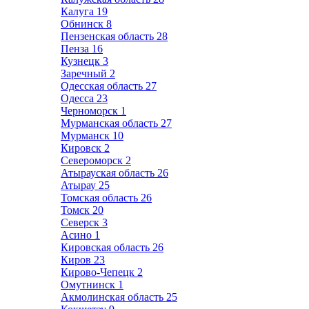
Калуга
19
Обнинск
8
Пензенская область
28
Пенза
16
Кузнецк
3
Заречный
2
Одесская область
27
Одесса
23
Черноморск
1
Мурманская область
27
Мурманск
10
Кировск
2
Североморск
2
Атырауская область
26
Атырау
25
Томская область
26
Томск
20
Северск
3
Асино
1
Кировская область
26
Киров
23
Кирово-Чепецк
2
Омутнинск
1
Акмолинская область
25