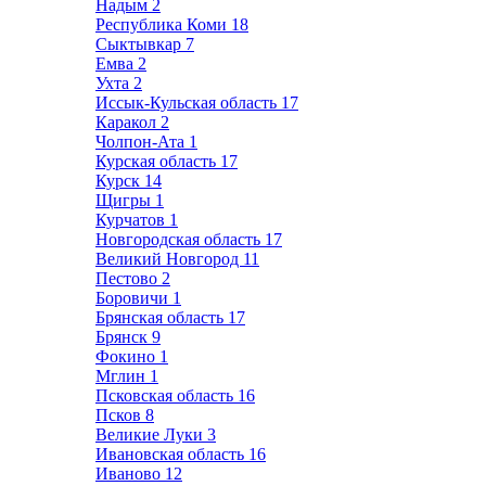
Надым
2
Республика Коми
18
Сыктывкар
7
Емва
2
Ухта
2
Иссык-Кульская область
17
Каракол
2
Чолпон-Ата
1
Курская область
17
Курск
14
Щигры
1
Курчатов
1
Новгородская область
17
Великий Новгород
11
Пестово
2
Боровичи
1
Брянская область
17
Брянск
9
Фокино
1
Мглин
1
Псковская область
16
Псков
8
Великие Луки
3
Ивановская область
16
Иваново
12