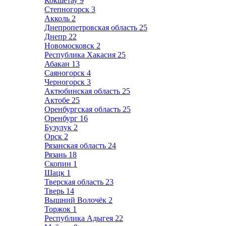
Кокшетау
9
Степногорск
3
Акколь
2
Днепропетровская область
25
Днепр
22
Новомосковск
2
Республика Хакасия
25
Абакан
13
Саяногорск
4
Черногорск
3
Актюбинская область
25
Актобе
25
Оренбургская область
25
Оренбург
16
Бузулук
2
Орск
2
Рязанская область
24
Рязань
18
Скопин
1
Шацк
1
Тверская область
23
Тверь
14
Вышний Волочёк
2
Торжок
1
Республика Адыгея
22