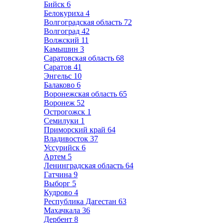
Бийск
6
Белокуриха
4
Волгоградская область
72
Волгоград
42
Волжский
11
Камышин
3
Саратовская область
68
Саратов
41
Энгельс
10
Балаково
6
Воронежская область
65
Воронеж
52
Острогожск
1
Семилуки
1
Приморский край
64
Владивосток
37
Уссурийск
6
Артем
5
Ленинградская область
64
Гатчина
9
Выборг
5
Кудрово
4
Республика Дагестан
63
Махачкала
36
Дербент
8