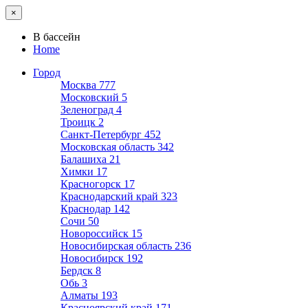
×
В бассейн
Home
Город
Москва
777
Московский
5
Зеленоград
4
Троицк
2
Санкт-Петербург
452
Московская область
342
Балашиха
21
Химки
17
Красногорск
17
Краснодарский край
323
Краснодар
142
Сочи
50
Новороссийск
15
Новосибирская область
236
Новосибирск
192
Бердск
8
Обь
3
Алматы
193
Красноярский край
171