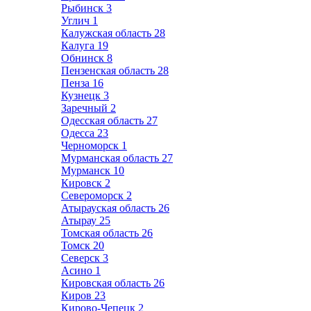
Рыбинск
3
Углич
1
Калужская область
28
Калуга
19
Обнинск
8
Пензенская область
28
Пенза
16
Кузнецк
3
Заречный
2
Одесская область
27
Одесса
23
Черноморск
1
Мурманская область
27
Мурманск
10
Кировск
2
Североморск
2
Атырауская область
26
Атырау
25
Томская область
26
Томск
20
Северск
3
Асино
1
Кировская область
26
Киров
23
Кирово-Чепецк
2