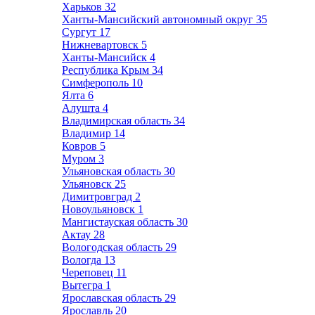
Харьков
32
Ханты-Мансийский автономный округ
35
Сургут
17
Нижневартовск
5
Ханты-Мансийск
4
Республика Крым
34
Симферополь
10
Ялта
6
Алушта
4
Владимирская область
34
Владимир
14
Ковров
5
Муром
3
Ульяновская область
30
Ульяновск
25
Димитровград
2
Новоульяновск
1
Мангистауская область
30
Актау
28
Вологодская область
29
Вологда
13
Череповец
11
Вытегра
1
Ярославская область
29
Ярославль
20