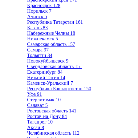
Красноярск
128
Норильск
7
Ачинск
5
Республика Татарстан
161
Казань
83
Набережные Челны
18
Нижнекамск
5
Самарская область
157
Самара
97
Тольятти
34
Новокуйбышевск
9
Свердловская область
151
Екатеринбург
84
Нижний Тагил
14
Каменск-Уральский
7
Республика Башкортостан
150
Уфа
91
Стерлитамак
10
Салават
5
Ростовская область
141
Ростов-на-Дону
84
Таганрог
10
Аксай
8
Челябинская область
112