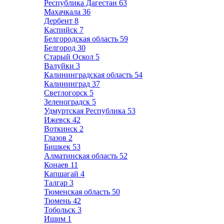
Республика Дагестан
63
Махачкала
36
Дербент
8
Каспийск
7
Белгородская область
59
Белгород
30
Старый Оскол
5
Валуйки
3
Калининградская область
54
Калининград
37
Светлогорск
5
Зеленоградск
5
Удмуртская Республика
53
Ижевск
42
Воткинск
2
Глазов
2
Бишкек
53
Алматинская область
52
Конаев
11
Капшагай
4
Талгар
3
Тюменская область
50
Тюмень
42
Тобольск
3
Ишим
1