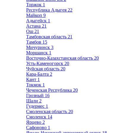
Торжок
1
Республика Адыгея
22
Майкоп
9
Адыгейск
1
Астана
21
Ош
21
Тамбовская область
21
Тамбов
15
Мичуринск
3
Моршанск
1
Восточно-Казахстанская область
20
Усть-Каменогорск
20
Чуйская область
20
Кара-Балта
2
Кант
1
Токмок
1
Чеченская Республика
20
Грозный
16
Шали
2
Гудермес
1
Смоленская область
20
Смоленск
14
Ярцево
2
Сафоново
1
Ямало-Ненецкий автономный округ
18