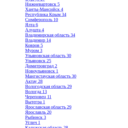
Нижневартовск
5
Ханты-Мансийск
4
Республика Крым
34
Симферополь
10
Ялта
6
Алушта
4
Владимирская область
34
Владимир
14
Ковров
5
Муром
3
Ульяновская область
30
Ульяновск
25
Димитровград
2
Новоульяновск
1
Мангистауская область
30
Актау
28
Вологодская область
29
Вологда
13
Череповец
11
Вытегра
1
Ярославская область
29
Ярославль
20
Рыбинск
3
Углич
1
Калужская область
28