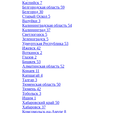
Каспийск
7
Белгородская область
59
Белгород
30
Старый Оскол
5
Валуйки
3
Калининградская область
54
Калининград
37
Светлогорск
5
Зеленоградск
5
Удмуртская Республика
53
Ижевск
42
Воткинск
2
Глазов
2
Бишкек
53
Алматинская область
52
Конаев
11
Капшагай
4
Талгар
3
Тюменская область
50
Тюмень
42
Тобольск
3
Ишим
1
Хабаровский край
50
Хабаровск
37
Комсомольск-на-Амуре
8