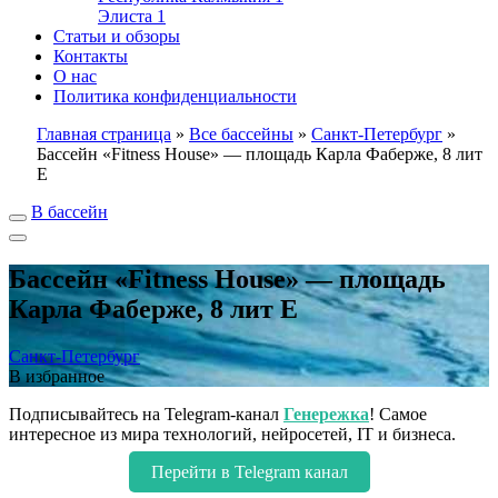
Элиста
1
Статьи и обзоры
Контакты
О нас
Политика конфиденциальности
Главная страница
»
Все бассейны
»
Санкт-Петербург
»
Бассейн «Fitness House» — площадь Карла Фаберже, 8 лит
Е
В бассейн
Бассейн «Fitness House» — площадь
Карла Фаберже, 8 лит Е
Санкт-Петербург
В избранное
Подписывайтесь на Telegram-канал
Генережка
! Самое
интересное из мира технологий, нейросетей, IT и бизнеса.
Перейти в Telegram канал