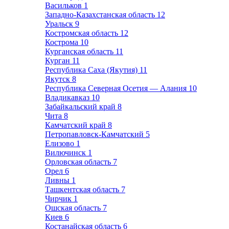
Васильков
1
Западно-Казахстанская область
12
Уральск
9
Костромская область
12
Кострома
10
Курганская область
11
Курган
11
Республика Саха (Якутия)
11
Якутск
8
Республика Северная Осетия — Алания
10
Владикавказ
10
Забайкальский край
8
Чита
8
Камчатский край
8
Петропавловск-Камчатский
5
Елизово
1
Вилючинск
1
Орловская область
7
Орел
6
Ливны
1
Ташкентская область
7
Чирчик
1
Ошская область
7
Киев
6
Костанайская область
6