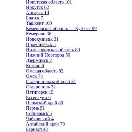
Иркутская область
101
Иркутск
62
Ангарск
10
Братск
7
Ташкент
100
Кемеровская область — Кузбасс
99
Кемерово
36
Новокузнецк
31
Прокопьевск
5
Нижегородская область
89
Нижний Новгород
56
Дзержинск
7
Кстово
6
Омская область
82
Омск
78
Ставропольский край
81
Ставрополь
22
Пятигорск
15
Ессентуки
6
Пермский край
80
Пермь
51
Соликамск
5
Чайковский
4
Алтайский край
78
Барнаул
43