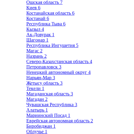
Ошская область
7
Киев
6
Костанайская область
6
Костанай
6
Республика Тыва
6
Кызыл
4
Ак-Довурак
1
Шагонар
1
Республика Ингушетия
5
Магас
2
Назрань
2
Северо-Казахстанская область
4
Петропавловск
3
Ненецкий автономный округ
4
Нарьян-Мар
3
Жетысу область
3
Текели
1
Магаданская область
3
Магадан
2
Чувашская Республика
3
Алатырь
1
Мариинский Посад
1
Еврейская автономная область
2
Биробиджан
1
Облучье
1