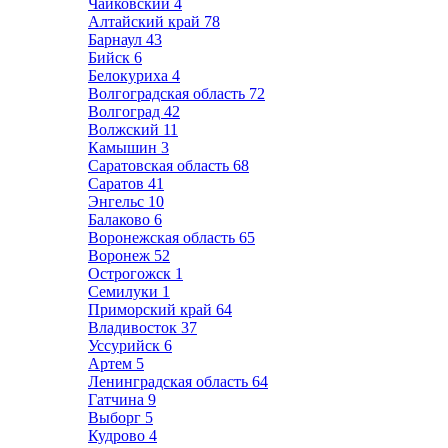
Чайковский
4
Алтайский край
78
Барнаул
43
Бийск
6
Белокуриха
4
Волгоградская область
72
Волгоград
42
Волжский
11
Камышин
3
Саратовская область
68
Саратов
41
Энгельс
10
Балаково
6
Воронежская область
65
Воронеж
52
Острогожск
1
Семилуки
1
Приморский край
64
Владивосток
37
Уссурийск
6
Артем
5
Ленинградская область
64
Гатчина
9
Выборг
5
Кудрово
4