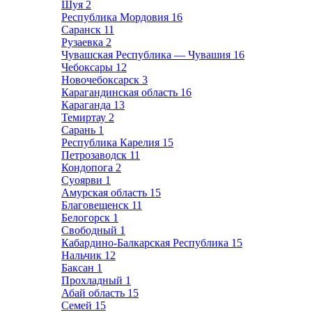
Шуя
2
Республика Мордовия
16
Саранск
11
Рузаевка
2
Чувашская Республика — Чувашия
16
Чебоксары
12
Новочебоксарск
3
Карагандинская область
16
Караганда
13
Темиртау
2
Сарань
1
Республика Карелия
15
Петрозаводск
11
Кондопога
2
Суоярви
1
Амурская область
15
Благовещенск
11
Белогорск
1
Свободный
1
Кабардино-Балкарская Республика
15
Нальчик
12
Баксан
1
Прохладный
1
Абай область
15
Семей
15