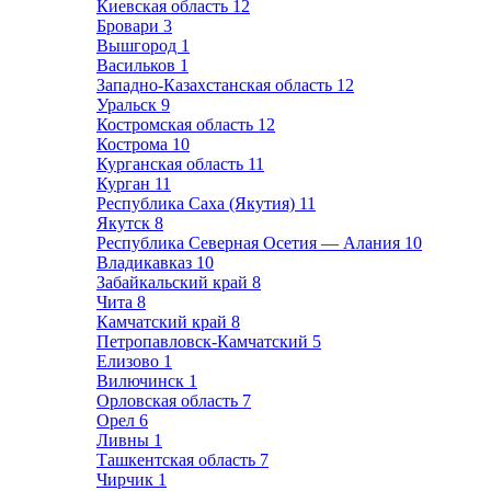
Киевская область
12
Бровари
3
Вышгород
1
Васильков
1
Западно-Казахстанская область
12
Уральск
9
Костромская область
12
Кострома
10
Курганская область
11
Курган
11
Республика Саха (Якутия)
11
Якутск
8
Республика Северная Осетия — Алания
10
Владикавказ
10
Забайкальский край
8
Чита
8
Камчатский край
8
Петропавловск-Камчатский
5
Елизово
1
Вилючинск
1
Орловская область
7
Орел
6
Ливны
1
Ташкентская область
7
Чирчик
1