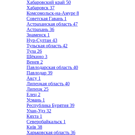
Хабаровский край
50
Хабаровск
37
Комсомольск-на-Амуре
8
Советская Гавань
1
Астраханская область
47
Астрахань
36
Знаменск
1
Нур-Султан
43
Тульская область
42
Тула
26
Щёкино
3
Венев
2
Павлодарская область
40
Павлодар
39
Аксу
1
Липецкая область
40
Липецк
25
Елец
2
Усмань
1
Республика Бурятия
39
Улан-Удэ
32
Кяхта
1
Северобайкальск
1
Київ
38
Харьковская область
36