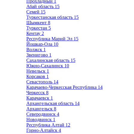
Прохладный
1
Абай область
15
Семей
15
Туркестанская область
15
Шымкент
8
Туркестан
5
Кентау
2
Республика Марий Эл
15
Йошкар-Ола
10
Волжск
1
Звенигово
1
Сахалинская область
15
Южно-Сахалинск
10
Невельск
1
Корсаков
1
Севастополь
14
Карачаево-Черкесская Республика
14
Черкесск
8
Карачаевск
1
Архангельская область
14
Архангельск
8
Северодвинск
4
Новодвинск
1
Республика Алтай
12
Горно-Алтайск
4