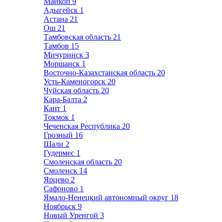
Майкоп
9
Адыгейск
1
Астана
21
Ош
21
Тамбовская область
21
Тамбов
15
Мичуринск
3
Моршанск
1
Восточно-Казахстанская область
20
Усть-Каменогорск
20
Чуйская область
20
Кара-Балта
2
Кант
1
Токмок
1
Чеченская Республика
20
Грозный
16
Шали
2
Гудермес
1
Смоленская область
20
Смоленск
14
Ярцево
2
Сафоново
1
Ямало-Ненецкий автономный округ
18
Ноябрьск
9
Новый Уренгой
3