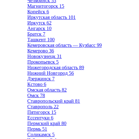
Челябинск
53
Магнитогорск
15
Копейск
6
Иркутская область
101
Иркутск
62
Ангарск
10
Братск
7
Ташкент
100
Кемеровская область — Кузбасс
99
Кемерово
36
Новокузнецк
31
Прокопьевск
5
Нижегородская область
89
Нижний Новгород
56
Дзержинск
7
Кстово
6
Омская область
82
Омск
78
Ставропольский край
81
Ставрополь
22
Пятигорск
15
Ессентуки
6
Пермский край
80
Пермь
51
Соликамск
5