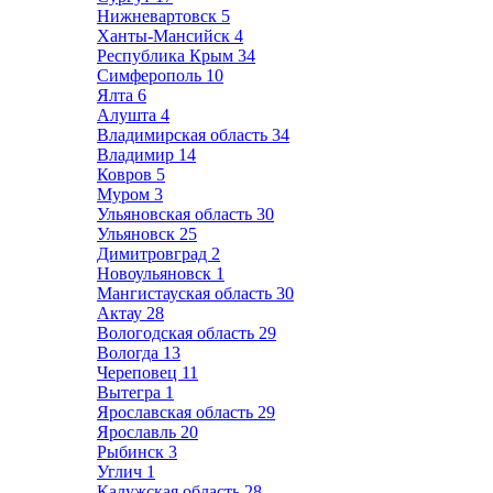
Нижневартовск
5
Ханты-Мансийск
4
Республика Крым
34
Симферополь
10
Ялта
6
Алушта
4
Владимирская область
34
Владимир
14
Ковров
5
Муром
3
Ульяновская область
30
Ульяновск
25
Димитровград
2
Новоульяновск
1
Мангистауская область
30
Актау
28
Вологодская область
29
Вологда
13
Череповец
11
Вытегра
1
Ярославская область
29
Ярославль
20
Рыбинск
3
Углич
1
Калужская область
28