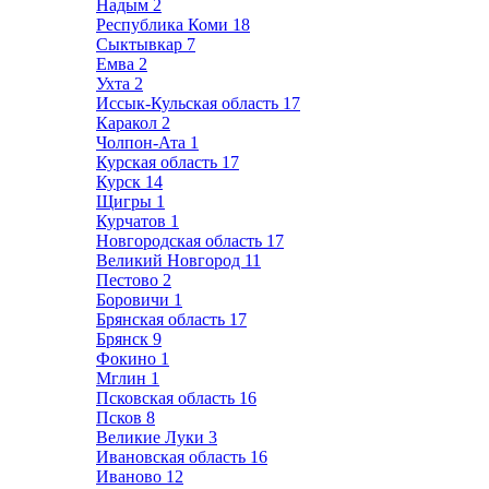
Надым
2
Республика Коми
18
Сыктывкар
7
Емва
2
Ухта
2
Иссык-Кульская область
17
Каракол
2
Чолпон-Ата
1
Курская область
17
Курск
14
Щигры
1
Курчатов
1
Новгородская область
17
Великий Новгород
11
Пестово
2
Боровичи
1
Брянская область
17
Брянск
9
Фокино
1
Мглин
1
Псковская область
16
Псков
8
Великие Луки
3
Ивановская область
16
Иваново
12