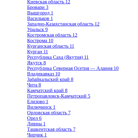
Киевская область
12
Бровари
3
Вышгород
1
Васильков
1
Западно-Казахстанская область
12
Уральск
9
Костромская область
12
Кострома
10
Курганская область
11
Курган
11
Республика Саха (Якутия)
11
Якутск
8
Республика Северная Осетия — Алания
10
Владикавказ
10
Забайкальский край
8
Чита
8
Камчатский край
8
Петропавловск-Камчатский
5
Елизово
1
Вилючинск
1
Орловская область
7
Орел
6
Ливны
1
Ташкентская область
7
Чирчик
1