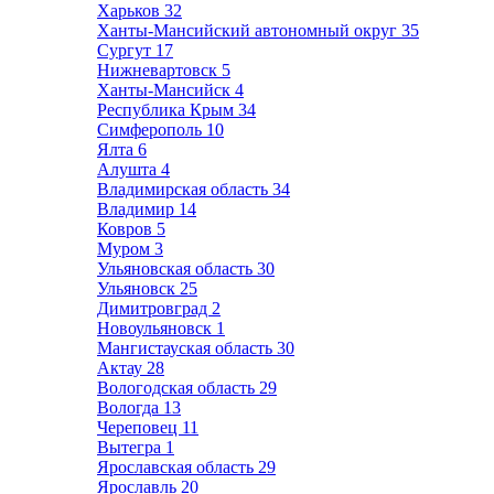
Харьков
32
Ханты-Мансийский автономный округ
35
Сургут
17
Нижневартовск
5
Ханты-Мансийск
4
Республика Крым
34
Симферополь
10
Ялта
6
Алушта
4
Владимирская область
34
Владимир
14
Ковров
5
Муром
3
Ульяновская область
30
Ульяновск
25
Димитровград
2
Новоульяновск
1
Мангистауская область
30
Актау
28
Вологодская область
29
Вологда
13
Череповец
11
Вытегра
1
Ярославская область
29
Ярославль
20