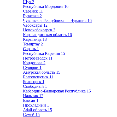
Шуя
2
Республика Мордовия
16
Саранск
11
Рузаевка
2
Чувашская Республика — Чувашия
16
Чебоксары
12
Новочебоксарск
3
Карагандинская область
16
Караганда
13
Темиртау
2
Сарань
1
Республика Карелия
15
Петрозаводск
11
Кондопога
2
Суоярви
1
Амурская область
15
Благовещенск
11
Белогорск
1
Свободный
1
Кабардино-Балкарская Республика
15
Нальчик
12
Баксан
1
Прохладный
1
Абай область
15
Семей
15