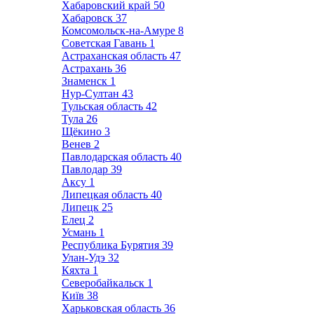
Хабаровский край
50
Хабаровск
37
Комсомольск-на-Амуре
8
Советская Гавань
1
Астраханская область
47
Астрахань
36
Знаменск
1
Нур-Султан
43
Тульская область
42
Тула
26
Щёкино
3
Венев
2
Павлодарская область
40
Павлодар
39
Аксу
1
Липецкая область
40
Липецк
25
Елец
2
Усмань
1
Республика Бурятия
39
Улан-Удэ
32
Кяхта
1
Северобайкальск
1
Київ
38
Харьковская область
36