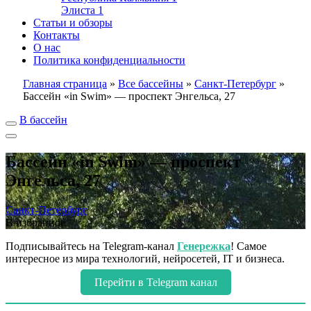
Элиста
1
Статьи и обзоры
Контакты
О нас
Политика конфиденциальности
Главная страница
»
Все бассейны
»
Санкт-Петербург
»
Бассейн «in Swim» — проспект Энгельса, 27
В бассейн
Бассейн «in Swim» — проспект
Энгельса, 27
Санкт-Петербург
В избранное
Подписывайтесь на Telegram-канал
Генережка
! Самое
интересное из мира технологий, нейросетей, IT и бизнеса.
Перейти в Telegram канал