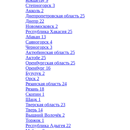
Кокшетау
9
Степногорск
3
Акколь
2
Днепропетровская область
25
Днепр
22
Новомосковск
2
Республика Хакасия
25
Абакан
13
Саяногорск
4
Черногорск
3
Актюбинская область
25
Актобе
25
Оренбургская область
25
Оренбург
16
Бузулук
2
Орск
2
Рязанская область
24
Рязань
18
Скопин
1
Шацк
1
Тверская область
23
Тверь
14
Вышний Волочёк
2
Торжок
1
Республика Адыгея
22