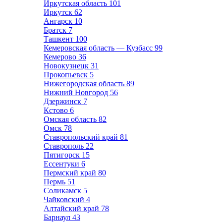
Иркутская область
101
Иркутск
62
Ангарск
10
Братск
7
Ташкент
100
Кемеровская область — Кузбасс
99
Кемерово
36
Новокузнецк
31
Прокопьевск
5
Нижегородская область
89
Нижний Новгород
56
Дзержинск
7
Кстово
6
Омская область
82
Омск
78
Ставропольский край
81
Ставрополь
22
Пятигорск
15
Ессентуки
6
Пермский край
80
Пермь
51
Соликамск
5
Чайковский
4
Алтайский край
78
Барнаул
43