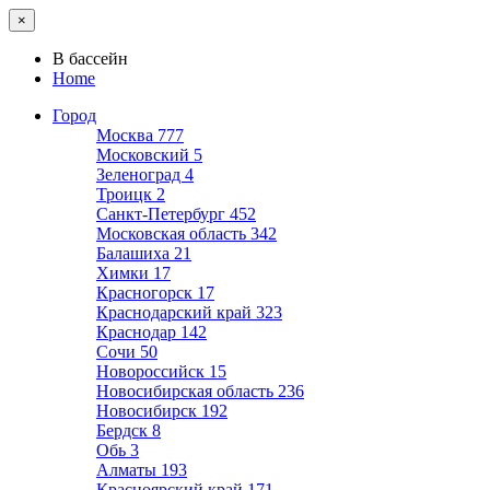
×
В бассейн
Home
Город
Москва
777
Московский
5
Зеленоград
4
Троицк
2
Санкт-Петербург
452
Московская область
342
Балашиха
21
Химки
17
Красногорск
17
Краснодарский край
323
Краснодар
142
Сочи
50
Новороссийск
15
Новосибирская область
236
Новосибирск
192
Бердск
8
Обь
3
Алматы
193
Красноярский край
171