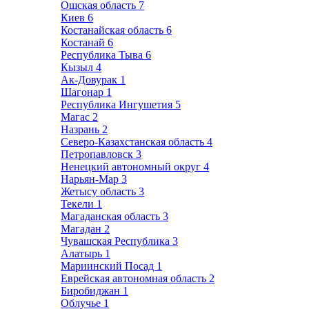
Ошская область
7
Киев
6
Костанайская область
6
Костанай
6
Республика Тыва
6
Кызыл
4
Ак-Довурак
1
Шагонар
1
Республика Ингушетия
5
Магас
2
Назрань
2
Северо-Казахстанская область
4
Петропавловск
3
Ненецкий автономный округ
4
Нарьян-Мар
3
Жетысу область
3
Текели
1
Магаданская область
3
Магадан
2
Чувашская Республика
3
Алатырь
1
Мариинский Посад
1
Еврейская автономная область
2
Биробиджан
1
Облучье
1