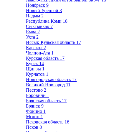
Ноябрьск
9
Новый Уренгой
3
Надым
2
Республика Коми
18
Сыктывкар
7
Емва
2
Ухта
2
Иссык-Кульская область
17
Каракол
2
Чолпон-Ата
1
Курская область
17
Курск
14
Щигры
1
Курчатов
1
Новгородская область
17
Великий Новгород
11
Пестово
2
Боровичи
1
Брянская область
17
Брянск
9
Фокино
1
Мглин
1
Псковская область
16
Псков
8