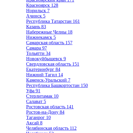
Красноярск
128
Норильск
7
Ачинск
5
Республика Татарстан
161
Казань
83
Набережные Челны
18
Нижнекамск
5
Самарская область
157
Самара
97
Тольятти
34
Новокуйбышевск
9
Свердловская область
151
Екатеринбург
84
Нижний Тагил
14
Каменск-Уральский
7
Республика Башкортостан
150
Уфа
91
Стерлитамак
10
Салават
5
Ростовская область
141
Ростов-на-Дону
84
Таганрог
10
Аксай
8
Челябинская область
112