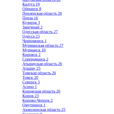
Калуга
19
Обнинск
8
Пензенская область
28
Пенза
16
Кузнецк
3
Заречный
2
Одесская область
27
Одесса
23
Черноморск
1
Мурманская область
27
Мурманск
10
Кировск
2
Североморск
2
Атырауская область
26
Атырау
25
Томская область
26
Томск
20
Северск
3
Асино
1
Кировская область
26
Киров
23
Кирово-Чепецк
2
Омутнинск
1
Акмолинская область
25