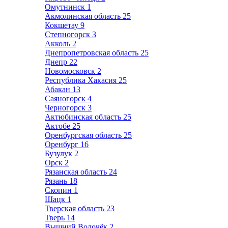
Омутнинск
1
Акмолинская область
25
Кокшетау
9
Степногорск
3
Акколь
2
Днепропетровская область
25
Днепр
22
Новомосковск
2
Республика Хакасия
25
Абакан
13
Саяногорск
4
Черногорск
3
Актюбинская область
25
Актобе
25
Оренбургская область
25
Оренбург
16
Бузулук
2
Орск
2
Рязанская область
24
Рязань
18
Скопин
1
Шацк
1
Тверская область
23
Тверь
14
Вышний Волочёк
2