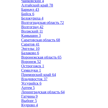
Чайковский
4
Алтайский край
78
Барнаул
43
Бийск
6
Белокуриха
4
Волгоградская область
72
Волгоград
42
Волжский
11
Камышин
3
Саратовская область
68
Саратов
41
Энгельс
10
Балаково
6
Воронежская область
65
Воронеж
52
Острогожск
1
Семилуки
1
Приморский край
64
Владивосток
37
Уссурийск
6
Артем
5
Ленинградская область
64
Гатчина
9
Выборг
5
Кудрово
4