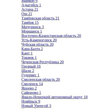
Майкоп
9
Адыгейск
1
Астана
21
Ош
21
Тамбовская область
21
Тамбов
15
Мичуринск
3
Моршанск
1
Восточно-Казахстанская область
20
Усть-Каменогорск
20
Чуйская область
20
Кара-Балта
2
Кант
1
Токмок
1
Чеченская Республика
20
Грозный
16
Шали
2
Гудермес
1
Смоленская область
20
Смоленск
14
Ярцево
2
Сафоново
1
Ямало-Ненецкий автономный округ
18
Ноябрьск
9
Новый Уренгой
3