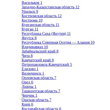
Васильков
1
Западно-Казахстанская область
12
Уральск
9
Костромская область
12
Кострома
10
Курганская область
11
Курган
11
Республика Саха (Якутия)
11
Якутск
8
Республика Северная Осетия — Алания
10
Владикавказ
10
Забайкальский край
8
Чита
8
Камчатский край
8
Петропавловск-Камчатский
5
Елизово
1
Вилючинск
1
Орловская область
7
Орел
6
Ливны
1
Ташкентская область
7
Чирчик
1
Ошская область
7
Киев
6
Костанайская область
6