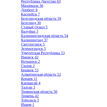
Республика Дагестан
63
Махачкала
36
Дербент
8
Каспийск
7
Белгородская область
59
Белгород
30
Старый Оскол
5
Валуйки
3
Калининградская область
54
Калининград
37
Светлогорск
5
Зеленоградск
5
Удмуртская Республика
53
Ижевск
42
Воткинск
2
Глазов
2
Бишкек
53
Алматинская область
52
Конаев
11
Капшагай
4
Талгар
3
Тюменская область
50
Тюмень
42
Тобольск
3
Ишим
1