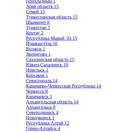
Прохладный
1
Абай область
15
Семей
15
Туркестанская область
15
Шымкент
8
Туркестан
5
Кентау
2
Республика Марий Эл
15
Йошкар-Ола
10
Волжск
1
Звенигово
1
Сахалинская область
15
Южно-Сахалинск
10
Невельск
1
Корсаков
1
Севастополь
14
Карачаево-Черкесская Республика
14
Черкесск
8
Карачаевск
1
Архангельская область
14
Архангельск
8
Северодвинск
4
Новодвинск
1
Республика Алтай
12
Горно-Алтайск
4