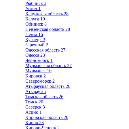
Рыбинск
3
Углич
1
Калужская область
28
Калуга
19
Обнинск
8
Пензенская область
28
Пенза
16
Кузнецк
3
Заречный
2
Одесская область
27
Одесса
23
Черноморск
1
Мурманская область
27
Мурманск
10
Кировск
2
Североморск
2
Атырауская область
26
Атырау
25
Томская область
26
Томск
20
Северск
3
Асино
1
Кировская область
26
Киров
23
Кирово-Чепецк
2