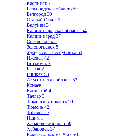
Каспийск
7
Белгородская область
59
Белгород
30
Старый Оскол
5
Валуйки
3
Калининградская область
54
Калининград
37
Светлогорск
5
Зеленоградск
5
Удмуртская Республика
53
Ижевск
42
Воткинск
2
Глазов
2
Бишкек
53
Алматинская область
52
Конаев
11
Капшагай
4
Талгар
3
Тюменская область
50
Тюмень
42
Тобольск
3
Ишим
1
Хабаровский край
50
Хабаровск
37
Комсомольск-на-Амуре
8