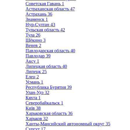
Советская Гавань
1
Астраханская область
47
Астрахань
36
Знаменск
1
Нур-Султан
43
Тульская область
42
Тула
26
Щёкино
3
Венев
2
Павлодарская область
40
Павлодар
39
Аксу
1
Липецкая область
40
Липецк
25
Елец
2
Усмань
1
Республика Бурятия
39
Улан-Удэ
32
Кяхта
1
Северобайкальск
1
Київ
38
Харьковская область
36
Харьков
32
Ханты-Мансийский автономный округ
35
Сургут
17