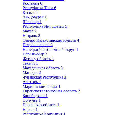
Костанай
6
Республика Тыва
6
Кызыл
4
Ак-Довурак
1
Шагонар
1
Республика Ингушетия
5
Магас
2
Назрань
2
Северо-Казахстанская область
4
Петропавловск
3
Ненецкий автономный округ
4
Нарьян-Мар
3
Жетысу область
3
Текели
1
Магаданская область
3
Магадан
2
Чувашская Республика
3
Алатырь
1
Мариинский Посад
1
Еврейская автономная область
2
Биробиджан
1
Облучье
1
Нарынская область
1
Нарын
1
Республика Калмыкия
1