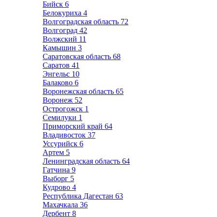
Бийск
6
Белокуриха
4
Волгоградская область
72
Волгоград
42
Волжский
11
Камышин
3
Саратовская область
68
Саратов
41
Энгельс
10
Балаково
6
Воронежская область
65
Воронеж
52
Острогожск
1
Семилуки
1
Приморский край
64
Владивосток
37
Уссурийск
6
Артем
5
Ленинградская область
64
Гатчина
9
Выборг
5
Кудрово
4
Республика Дагестан
63
Махачкала
36
Дербент
8