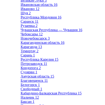
Великие Луки
3
Ивановская область
16
Иваново
12
Шуя
2
Республика Мордовия
16
Саранск
11
Рузаевка
2
Чувашская Республика — Чувашия
16
Чебоксары
12
Новочебоксарск
3
Карагандинская область
16
Караганда
13
Темиртау
2
Сарань
1
Республика Карелия
15
Петрозаводск
11
Кондопога
2
Суоярви
1
Амурская область
15
Благовещенск
11
Белогорск
1
Свободный
1
Кабардино-Балкарская Республика
15
Нальчик
12
Баксан
1