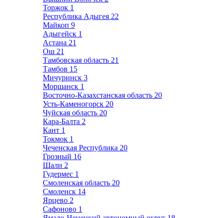
Торжок
1
Республика Адыгея
22
Майкоп
9
Адыгейск
1
Астана
21
Ош
21
Тамбовская область
21
Тамбов
15
Мичуринск
3
Моршанск
1
Восточно-Казахстанская область
20
Усть-Каменогорск
20
Чуйская область
20
Кара-Балта
2
Кант
1
Токмок
1
Чеченская Республика
20
Грозный
16
Шали
2
Гудермес
1
Смоленская область
20
Смоленск
14
Ярцево
2
Сафоново
1
Ямало-Ненецкий автономный округ
18