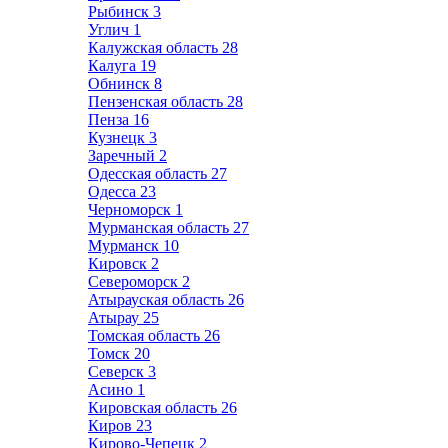
Рыбинск
3
Углич
1
Калужская область
28
Калуга
19
Обнинск
8
Пензенская область
28
Пенза
16
Кузнецк
3
Заречный
2
Одесская область
27
Одесса
23
Черноморск
1
Мурманская область
27
Мурманск
10
Кировск
2
Североморск
2
Атырауская область
26
Атырау
25
Томская область
26
Томск
20
Северск
3
Асино
1
Кировская область
26
Киров
23
Кирово-Чепецк
2