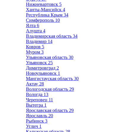
Нижневартовск
5
Ханты-Мансийск
4
Республика Крым
34
Симферополь
10
Ялта
6
Алушта
4
Владимирская область
34
Владимир
14
Ковров
5
Муром
3
Ульяновская область
30
Ульяновск
25
Димитровград
2
Новоульяновск
1
Мангистауская область
30
Актау
28
Вологодская область
29
Вологда
13
Череповец
11
Вытегра
1
Ярославская область
29
Ярославль
20
Рыбинск
3
Углич
1
Калужская область
28