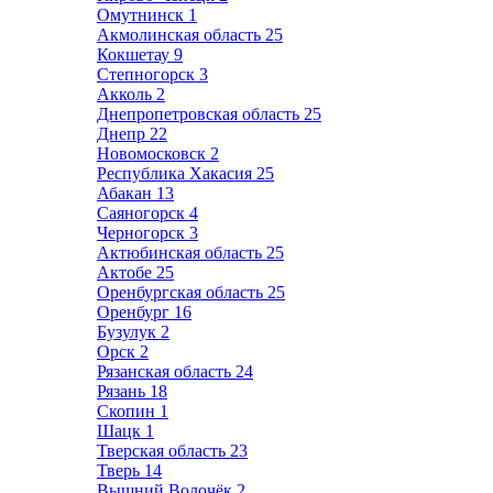
Омутнинск
1
Акмолинская область
25
Кокшетау
9
Степногорск
3
Акколь
2
Днепропетровская область
25
Днепр
22
Новомосковск
2
Республика Хакасия
25
Абакан
13
Саяногорск
4
Черногорск
3
Актюбинская область
25
Актобе
25
Оренбургская область
25
Оренбург
16
Бузулук
2
Орск
2
Рязанская область
24
Рязань
18
Скопин
1
Шацк
1
Тверская область
23
Тверь
14
Вышний Волочёк
2