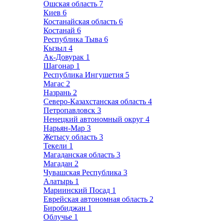
Ошская область
7
Киев
6
Костанайская область
6
Костанай
6
Республика Тыва
6
Кызыл
4
Ак-Довурак
1
Шагонар
1
Республика Ингушетия
5
Магас
2
Назрань
2
Северо-Казахстанская область
4
Петропавловск
3
Ненецкий автономный округ
4
Нарьян-Мар
3
Жетысу область
3
Текели
1
Магаданская область
3
Магадан
2
Чувашская Республика
3
Алатырь
1
Мариинский Посад
1
Еврейская автономная область
2
Биробиджан
1
Облучье
1