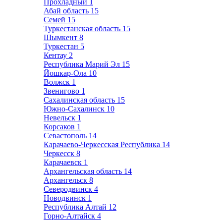
Прохладный
1
Абай область
15
Семей
15
Туркестанская область
15
Шымкент
8
Туркестан
5
Кентау
2
Республика Марий Эл
15
Йошкар-Ола
10
Волжск
1
Звенигово
1
Сахалинская область
15
Южно-Сахалинск
10
Невельск
1
Корсаков
1
Севастополь
14
Карачаево-Черкесская Республика
14
Черкесск
8
Карачаевск
1
Архангельская область
14
Архангельск
8
Северодвинск
4
Новодвинск
1
Республика Алтай
12
Горно-Алтайск
4