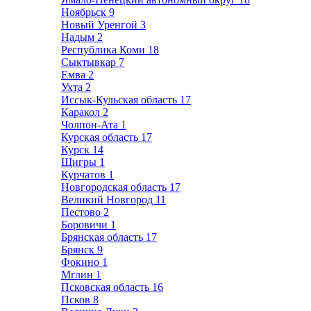
Ноябрьск
9
Новый Уренгой
3
Надым
2
Республика Коми
18
Сыктывкар
7
Емва
2
Ухта
2
Иссык-Кульская область
17
Каракол
2
Чолпон-Ата
1
Курская область
17
Курск
14
Щигры
1
Курчатов
1
Новгородская область
17
Великий Новгород
11
Пестово
2
Боровичи
1
Брянская область
17
Брянск
9
Фокино
1
Мглин
1
Псковская область
16
Псков
8