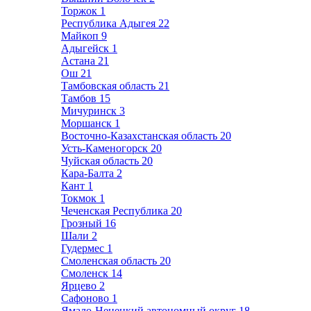
Торжок
1
Республика Адыгея
22
Майкоп
9
Адыгейск
1
Астана
21
Ош
21
Тамбовская область
21
Тамбов
15
Мичуринск
3
Моршанск
1
Восточно-Казахстанская область
20
Усть-Каменогорск
20
Чуйская область
20
Кара-Балта
2
Кант
1
Токмок
1
Чеченская Республика
20
Грозный
16
Шали
2
Гудермес
1
Смоленская область
20
Смоленск
14
Ярцево
2
Сафоново
1
Ямало-Ненецкий автономный округ
18