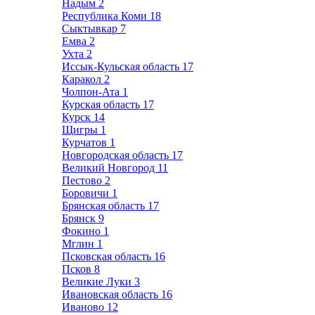
Надым
2
Республика Коми
18
Сыктывкар
7
Емва
2
Ухта
2
Иссык-Кульская область
17
Каракол
2
Чолпон-Ата
1
Курская область
17
Курск
14
Щигры
1
Курчатов
1
Новгородская область
17
Великий Новгород
11
Пестово
2
Боровичи
1
Брянская область
17
Брянск
9
Фокино
1
Мглин
1
Псковская область
16
Псков
8
Великие Луки
3
Ивановская область
16
Иваново
12