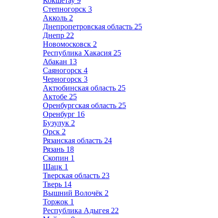
Кокшетау
9
Степногорск
3
Акколь
2
Днепропетровская область
25
Днепр
22
Новомосковск
2
Республика Хакасия
25
Абакан
13
Саяногорск
4
Черногорск
3
Актюбинская область
25
Актобе
25
Оренбургская область
25
Оренбург
16
Бузулук
2
Орск
2
Рязанская область
24
Рязань
18
Скопин
1
Шацк
1
Тверская область
23
Тверь
14
Вышний Волочёк
2
Торжок
1
Республика Адыгея
22