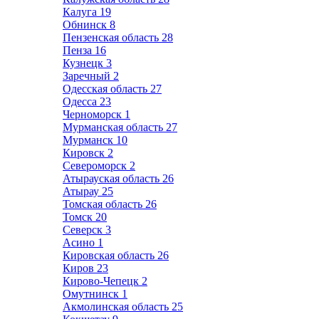
Калуга
19
Обнинск
8
Пензенская область
28
Пенза
16
Кузнецк
3
Заречный
2
Одесская область
27
Одесса
23
Черноморск
1
Мурманская область
27
Мурманск
10
Кировск
2
Североморск
2
Атырауская область
26
Атырау
25
Томская область
26
Томск
20
Северск
3
Асино
1
Кировская область
26
Киров
23
Кирово-Чепецк
2
Омутнинск
1
Акмолинская область
25