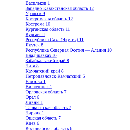
Васильков
1
Западно-Казахстанская область
12
Уральск
9
Костромская область
12
Кострома
10
Курганская область
11
Курган
11
Республика Саха (Якутия)
11
Якутск
8
Республика Северная Осетия — Алания
10
Владикавказ
10
Забайкальский край
8
Чита
8
Камчатский край
8
Петропавловск-Камчатский
5
Елизово
1
Вилючинск
1
Орловская область
7
Орел
6
Ливны
1
Ташкентская область
7
Чирчик
1
Ошская область
7
Киев
6
Костанайская область
6