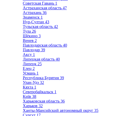
Советская Гавань
1
Астраханская область
47
Астрахань
36
Знаменск
1
Нур-Султан
43
Тульская область
42
Тула
26
Щёкино
3
Венев
2
Павлодарская область
40
Павлодар
39
Аксу
1
Липецкая область
40
Липецк
25
Елец
2
Усмань
1
Республика Бурятия
39
Улан-Удэ
32
Кяхта
1
Северобайкальск
1
Київ
38
Харьковская область
36
Харьков
32
Ханты-Мансийский автономный округ
35
Сургут
17