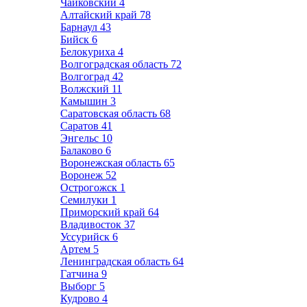
Чайковский
4
Алтайский край
78
Барнаул
43
Бийск
6
Белокуриха
4
Волгоградская область
72
Волгоград
42
Волжский
11
Камышин
3
Саратовская область
68
Саратов
41
Энгельс
10
Балаково
6
Воронежская область
65
Воронеж
52
Острогожск
1
Семилуки
1
Приморский край
64
Владивосток
37
Уссурийск
6
Артем
5
Ленинградская область
64
Гатчина
9
Выборг
5
Кудрово
4