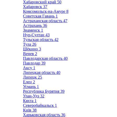
Хабаровский край
50
Хабаровск
37
Комсомольск-на-Амуре
8
Советская Гавань
1
Астраханская область
47
Астрахань
36
Знаменск
1
Нур-Султан
43
Тульская область
42
Тула
26
Щёкино
3
Венев
2
Павлодарская область
40
Павлодар
39
Аксу
1
Липецкая область
40
Липецк
25
Елец
2
Усмань
1
Республика Бурятия
39
Улан-Удэ
32
Кяхта
1
Северобайкальск
1
Київ
38
Харьковская область
36