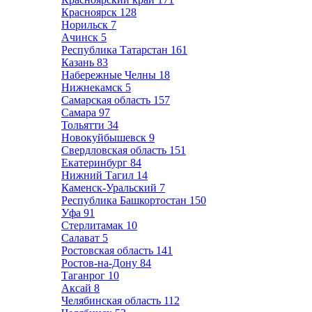
Красноярск
128
Норильск
7
Ачинск
5
Республика Татарстан
161
Казань
83
Набережные Челны
18
Нижнекамск
5
Самарская область
157
Самара
97
Тольятти
34
Новокуйбышевск
9
Свердловская область
151
Екатеринбург
84
Нижний Тагил
14
Каменск-Уральский
7
Республика Башкортостан
150
Уфа
91
Стерлитамак
10
Салават
5
Ростовская область
141
Ростов-на-Дону
84
Таганрог
10
Аксай
8
Челябинская область
112