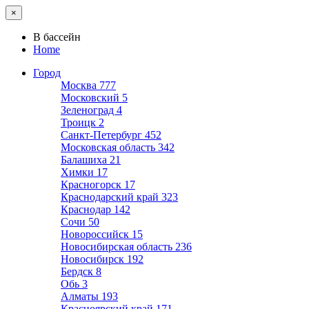
×
В бассейн
Home
Город
Москва
777
Московский
5
Зеленоград
4
Троицк
2
Санкт-Петербург
452
Московская область
342
Балашиха
21
Химки
17
Красногорск
17
Краснодарский край
323
Краснодар
142
Сочи
50
Новороссийск
15
Новосибирская область
236
Новосибирск
192
Бердск
8
Обь
3
Алматы
193
Красноярский край
171