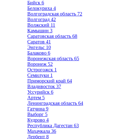
Бийск
6
Белокуриха
4
Волгоградская область
72
Волгоград
42
Волжский
11
Камышин
3
Саратовская область
68
Саратов
41
Энгельс
10
Балаково
6
Воронежская область
65
Воронеж
52
Острогожск
1
Семилуки
1
Приморский край
64
Владивосток
37
Уссурийск
6
Артем
5
Ленинградская область
64
Гатчина
9
Выборг
5
Кудрово
4
Республика Дагестан
63
Махачкала
36
Дербент
8