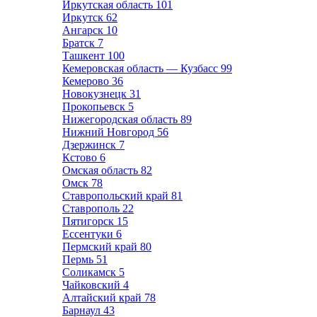
Иркутская область
101
Иркутск
62
Ангарск
10
Братск
7
Ташкент
100
Кемеровская область — Кузбасс
99
Кемерово
36
Новокузнецк
31
Прокопьевск
5
Нижегородская область
89
Нижний Новгород
56
Дзержинск
7
Кстово
6
Омская область
82
Омск
78
Ставропольский край
81
Ставрополь
22
Пятигорск
15
Ессентуки
6
Пермский край
80
Пермь
51
Соликамск
5
Чайковский
4
Алтайский край
78
Барнаул
43