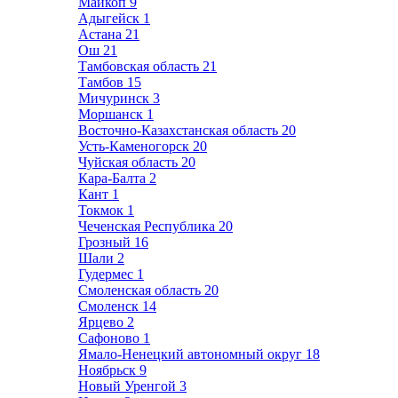
Майкоп
9
Адыгейск
1
Астана
21
Ош
21
Тамбовская область
21
Тамбов
15
Мичуринск
3
Моршанск
1
Восточно-Казахстанская область
20
Усть-Каменогорск
20
Чуйская область
20
Кара-Балта
2
Кант
1
Токмок
1
Чеченская Республика
20
Грозный
16
Шали
2
Гудермес
1
Смоленская область
20
Смоленск
14
Ярцево
2
Сафоново
1
Ямало-Ненецкий автономный округ
18
Ноябрьск
9
Новый Уренгой
3