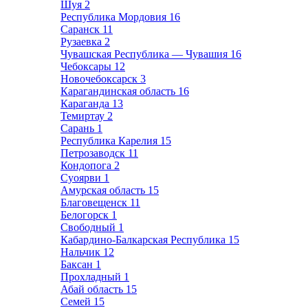
Шуя
2
Республика Мордовия
16
Саранск
11
Рузаевка
2
Чувашская Республика — Чувашия
16
Чебоксары
12
Новочебоксарск
3
Карагандинская область
16
Караганда
13
Темиртау
2
Сарань
1
Республика Карелия
15
Петрозаводск
11
Кондопога
2
Суоярви
1
Амурская область
15
Благовещенск
11
Белогорск
1
Свободный
1
Кабардино-Балкарская Республика
15
Нальчик
12
Баксан
1
Прохладный
1
Абай область
15
Семей
15