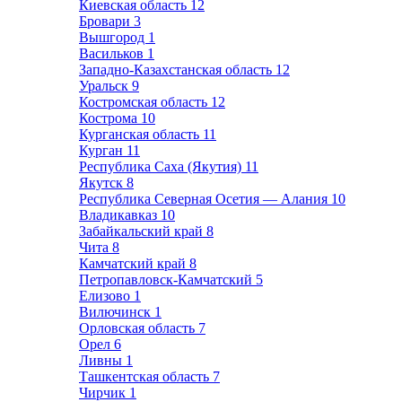
Киевская область
12
Бровари
3
Вышгород
1
Васильков
1
Западно-Казахстанская область
12
Уральск
9
Костромская область
12
Кострома
10
Курганская область
11
Курган
11
Республика Саха (Якутия)
11
Якутск
8
Республика Северная Осетия — Алания
10
Владикавказ
10
Забайкальский край
8
Чита
8
Камчатский край
8
Петропавловск-Камчатский
5
Елизово
1
Вилючинск
1
Орловская область
7
Орел
6
Ливны
1
Ташкентская область
7
Чирчик
1