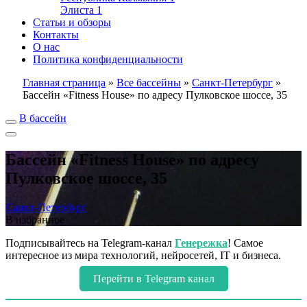
Элиста
1
Статьи и обзоры
Контакты
О нас
Политика конфиденциальности
Главная страница
»
Все бассейны
»
Санкт-Петербург
»
Бассейн «Fitness House» по адресу Пулковское шоссе, 35
В бассейн
Бассейн «Fitness House» по адресу
Пулковское шоссе, 35
Санкт-Петербург
В избранное
Подписывайтесь на Telegram-канал
Генережка
! Самое
интересное из мира технологий, нейросетей, IT и бизнеса.
Перейти в Telegram канал