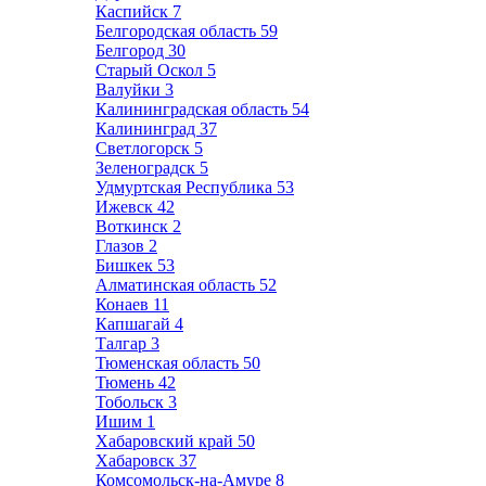
Каспийск
7
Белгородская область
59
Белгород
30
Старый Оскол
5
Валуйки
3
Калининградская область
54
Калининград
37
Светлогорск
5
Зеленоградск
5
Удмуртская Республика
53
Ижевск
42
Воткинск
2
Глазов
2
Бишкек
53
Алматинская область
52
Конаев
11
Капшагай
4
Талгар
3
Тюменская область
50
Тюмень
42
Тобольск
3
Ишим
1
Хабаровский край
50
Хабаровск
37
Комсомольск-на-Амуре
8