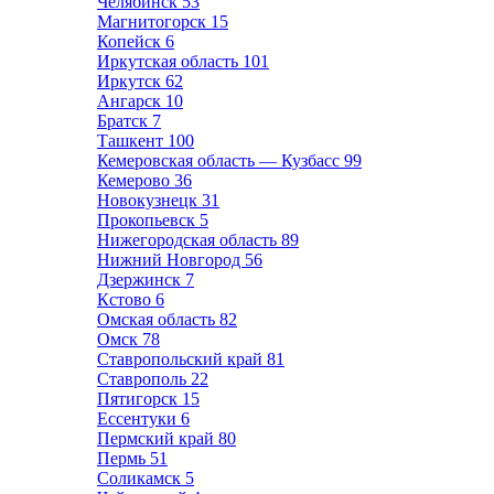
Челябинск
53
Магнитогорск
15
Копейск
6
Иркутская область
101
Иркутск
62
Ангарск
10
Братск
7
Ташкент
100
Кемеровская область — Кузбасс
99
Кемерово
36
Новокузнецк
31
Прокопьевск
5
Нижегородская область
89
Нижний Новгород
56
Дзержинск
7
Кстово
6
Омская область
82
Омск
78
Ставропольский край
81
Ставрополь
22
Пятигорск
15
Ессентуки
6
Пермский край
80
Пермь
51
Соликамск
5