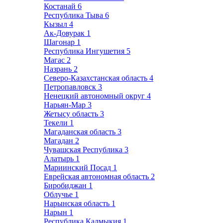
Костанай
6
Республика Тыва
6
Кызыл
4
Ак-Довурак
1
Шагонар
1
Республика Ингушетия
5
Магас
2
Назрань
2
Северо-Казахстанская область
4
Петропавловск
3
Ненецкий автономный округ
4
Нарьян-Мар
3
Жетысу область
3
Текели
1
Магаданская область
3
Магадан
2
Чувашская Республика
3
Алатырь
1
Мариинский Посад
1
Еврейская автономная область
2
Биробиджан
1
Облучье
1
Нарынская область
1
Нарын
1
Республика Калмыкия
1