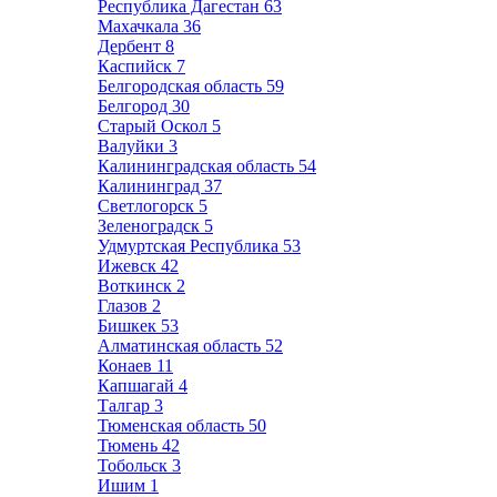
Республика Дагестан
63
Махачкала
36
Дербент
8
Каспийск
7
Белгородская область
59
Белгород
30
Старый Оскол
5
Валуйки
3
Калининградская область
54
Калининград
37
Светлогорск
5
Зеленоградск
5
Удмуртская Республика
53
Ижевск
42
Воткинск
2
Глазов
2
Бишкек
53
Алматинская область
52
Конаев
11
Капшагай
4
Талгар
3
Тюменская область
50
Тюмень
42
Тобольск
3
Ишим
1