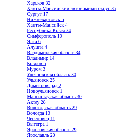
Харьков
32
Ханты-Мансийский автономный округ
35
Сургут
17
Нижневартовск
5
Ханты-Мансийск
4
Республика Крым
34
Симферополь
10
Ялта
6
Алушта
4
Владимирская область
34
Владимир
14
Ковров
5
Муром
3
Ульяновская область
30
Ульяновск
25
Димитровград
2
Новоульяновск
1
Мангистауская область
30
Актау
28
Вологодская область
29
Вологда
13
Череповец
11
Вытегра
1
Ярославская область
29
Ярославль
20